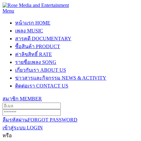
Menu
หน้าแรก
HOME
เพลง
MUSIC
สารคดี
DOCUMENTARY
ซื้อสินค้า
PRODUCT
ค่าลิขสิทธิ์
RATE
รายชื่อเพลง
SONG
เกี่ยวกับเรา
ABOUT US
ข่าวสารและกิจกรรม
NEWS & ACTIVITY
ติดต่อเรา
CONTACT US
สมาชิก
MEMBER
ลืมรหัสผ่าน
FORGOT PASSWORD
เข้าสู่ระบบ
LOGIN
หรือ