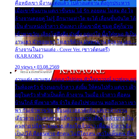
คือหยังเขา มีงานแต่งแล้ว ไปล้างแต่จาน ดั่งถูกประหาร
เมื่อเขาชื่นบาน แต่เราขื่นขม โอ้ รัก ลอยลม ไม่สม ดัง ใจ
ล้างจานคอยคู่ ไม่รู้ อีกนานเท่าใด จะได้ เลื่อนขั้นบันได ได้
เป็น ตำแหน่งเจ้าสาว มันเหงา เห็นเขามีคู่ ซมดู มีคู่ก็ม่วน
เข้าพาขวัญ เสียงโห่ตึงตึง มันซึ้ง อยู่แก่ใจ มื้อใด๋หนอ สิเป็น
งานเฮา มัวซอยเขา ใจเฮาซิด้าน มันทรมาน จับจาน เอย…
ล้างจานในงานแต่ง - Cover Ver. (ซาวด์ดนตรี)
(KARAOKE)
20 views • 03.08.2569
งานแต่ง เขาแซง แย่งเอาไปก่อน หัวใจอาวรณ์ มาซ่อน อยู่
ในห้องครัว ข้างนอกเจ้าสาว ส่งยิ้ม ให้คนไปทั่ว แต่เรา เฝ้า
อยู่ในครัว ทำตัวเป็นเด็ก ล้างจาน ในเมื่อ เจ้าสาว คือคน
บ้านใกล้ พึ่งพาอาศัย จำใจ ต้องไปช่วยงาน พอถึงเวลา เขา
พา กันเข้าพาขวัญ เพื่อนฝูง เฮฮาดังลั่น แต่เราล้างจาน
เดียวดาย เป็นคนพ่าย บ่มีความหมาย เคียงใจเจ้าบ่าว เป็น
คนพ่าย บ่มีความหมาย เคียงใจเจ้าบ่าว เพื่อนเจ้าสาว ยัง
เป็นบ่ได้ คือคนพ่าย ฮักคน ไม่มีใครสน เขาไม่เห็นคน ที่อยู่