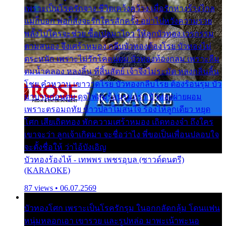
เพราะเป็นโรครักจาง ชีวิตเคว้งคว้าง เมื่อรักห่างร้างไกล
แม่ก็บอก พ่อก็สั่งจะรักใครสักครั้ง อย่าไปหวังความรวย
พลั้งไปใครจะช่วย ซื้อเปลมาไกว ให้ลูกบัวทอง เวรกรรม
ตามสนอง จึงเศร้าหมอง กลีบบัวทองต้องโรย บัวทองไม่
ตระหนัก เพราะไม่รักโคลนตม บัวทองท้องกลม เพราะลืม
ตมน้ำคลอง หลงลิ้น ที่สิ้นสัตย์ เจ้าจึงไม่ระมัด หลงกลิ่นลิ้น
โชย คำหวาน เขาวาดโรย บัวทองกลีบโรย ต้องร้อนรุม บัว
มาบานก่อนตูม ดุจไฟสุมร้อนรุมอุรา บัวทองผ่ายผอม
เพราะตรอมฤทัย ข้าวปลาไม่สนใจ ร้องไห้ลูกเดียว หยุด
โศก เสียเถิดทอง พักความเศร้าหมอง เถิดทองจ๋า ถึงใคร
เขาจะว่า ลูกเจ้าเกิดมา จะชื่อว่าไง พี่ขอเป็นเพื่อนปลอบใจ
จะตั้งชื่อให้ ว่าไอ้บังเอิญ
บัวทองร้องไห้ - เทพพร เพชรอุบล (ซาวด์ดนตรี)
(KARAOKE)
87 views • 06.07.2569
บัวทองโศก เพราะเป็นโรครักรุม ในอกกลัดกลุ้ม โดนแฟน
หนุ่มหลอกเอา เขารวย และรูปหล่อ มาพะเน้าพะนอ