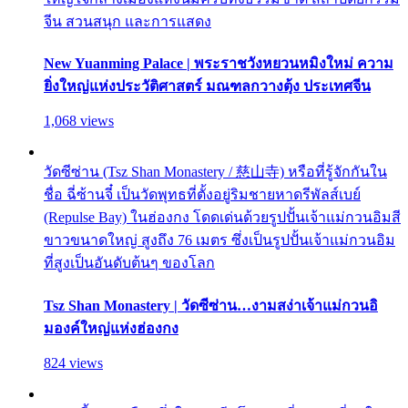
จีน สวนสนุก และการแสดง
New Yuanming Palace | พระราชวังหยวนหมิงใหม่ ความ
ยิ่งใหญ่แห่งประวัติศาสตร์ มณฑลกวางตุ้ง ประเทศจีน
1,068 views
วัดซีซ่าน (Tsz Shan Monastery / 慈山寺) หรือที่รู้จักกันใน
ชื่อ ฉี่ซ้านจี๋ เป็นวัดพุทธที่ตั้งอยู่ริมชายหาดรีพัลส์เบย์
(Repulse Bay) ในฮ่องกง โดดเด่นด้วยรูปปั้นเจ้าแม่กวนอิมสี
ขาวขนาดใหญ่ สูงถึง 76 เมตร ซึ่งเป็นรูปปั้นเจ้าแม่กวนอิม
ที่สูงเป็นอันดับต้นๆ ของโลก
Tsz Shan Monastery | วัดซีซ่าน…งามสง่าเจ้าแม่กวนอิ
มองค์ใหญ่แห่งฮ่องกง
824 views