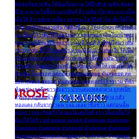
พ่อส่งเงินสามพัน ให้ฉันเรียนราม ได้อีกสักสามพัน ฉันคง
บ๊าย บาย จะไปซื้อกางเกงยีนส์ ลีวายส์มาใส่ เพราะเราเป็น
เด็กใต้ ลีวายส์อย่างเดียว อยากจะโชว์ถึงหิวโซ เด็กใต้ก็ไม่
หวั่น ตกตัวละหลายพัน กัดฟันซื้อมา ให้เด็กเทพเหลียวมอง
และต้องรู้ว่า เด็กใต้ไม่ธรรมดา แต่สุดยอด เดินโยกย้ายเย
ยวน กวนโอ๊ยพอได้ เพราะว่านุ่งลีวายส์ ตัวใหม่ใส่มา เดิน
เข้ามหาลัย จิ๊กโก๊มองหน้า ท่าจะมีปัญหา ไม่พอใจ ได้เป็น
เรื่องแน่นอน แต่ฉันไม่หวั่น เลยแหลงใต้ถามมัน ว่ามัน
พรั่นพรือ มันตอบว่าไม่พรื่อ เปลี่ยนเป็นยิ้มให้ เจอะเด็กใต้
ด้วยกัน ก็เลยรอด สุดยอด สุดยอด สุดยอด มันสุดยอด สุด
ยอด สุดยอด สุดยอด มันสุดยอด แอบหลงรักสาวราม ที่พัก
ห้องเช่า เธอผิวขาวผมยาว ปากแดงแหลงกลาง ถูกสเป็ก
จริงเธอ อยู่ห้องข้างข้าง อยากเข้าไปแหลงกลาง กลัว
ทองแดง กลับจากรามมาเจอ เธอมาซื้อข้าว แต่ก่อนนั้น
สองเรา เจอะกันครั้งใด เธอไม่เคยไยดี คราวนี้เธอยิ้มให้
ต้องให้ใส่ลีวายส์ สุดยอด สุดยอด มันสุดยอด มันสุดยอด
มันสุดยอด มันสุดยอด มันสุดยอด มันสุดยอด มันสุดยอด
มันสุดยอด มันสุดยอด มันสุดยอด มันสุดยอด มันสุดยอด