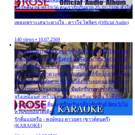
ขอรักคืน 24. 01:19:56 คนเรารักกันยาก 25. 01:23:06 หัวใจ
เถื่อน 26. 01:26:45 อยู่เพื่อลูก
เพลงเพราะเสนาะดวงใจ - ดาวใจ ไพจิตร (Official Audio)
140 views • 10.07.2569
ไม่เคยรักใครแน่หรือ อยากเชื่อถือก็ไม่กล้า ติ๋มใช่คนสวย
ตรึงใจ ติ๋มใช่งามซึ้งตรึงตรา พี่หรือจะมาหมายร่วมชีวี ก็
คนเขาลืออื้อฉาว ว่าสาวๆรุมตอมพี่ ติ๋มอยากรับรักเหมือน
กัน แต่หวั่นจะช้ำดวงฤดี กลัวแฟนของพี่ชี้หน้าด่าทอ ก็คน
ชื่อต๋อยต้อยตุ้มตุ๋ยต่าย พี่ยังลืมได้ง่ายๆเลยหนอ แค่ตัวเรา
สาวบ้านนา แสนจะซอมซ่อ ขืนรักขืนรอคงช้ำสักวัน ถ้า
จริงเหมือนคำพร่ำเฉลย พี่อย่าเฉยรีบมาหมั้น ถ้าพี่สู่ขอ
ตามธรรมเนียม ติ๋มจะเตรียมรับเกลียวสัมพันธ์ ผิดหวังไม่
หวั่นขอยอมได้เคียง
รักติ๋มแน่หรือ - หงษ์ทอง ดาวอุดร (ซาวด์ดนตรี)
(KARAOKE)