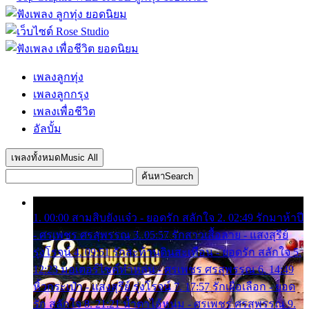
เพลงลูกทุ่ง
เพลงลูกกรุง
เพลงเพื่อชีวิต
อัลบั้ม
เพลงทั้งหมด
Music All
ค้นหา
Search
1. 00:00 สามสิบยังแจ๋ว - ยอดรัก สลักใจ 2. 02:49 รักมาห้าปี
- ศรเพชร ศรสุพรรณ 3. 05:57 รักสาวเสื้อลาย - แสงสุรีย์
รุ่งโรจน์ 4. 09:51 รักสะท้านดินสะเทือน - ยอดรัก สลักใจ 5.
12:23 มอเตอร์ไซค์ทำหล่น - ศรเพชร ศรสุพรรณ 6. 14:49
หิ้วกระเป๋า - แสงสุรีย์ รุ่งโรจน์ 7. 17:57 รักเผื่อเลือก - ยอด
รัก สลักใจ 8. 21:21 น้ำตาไอ้หนุ่ม - ศรเพชร ศรสุพรรณ 9.