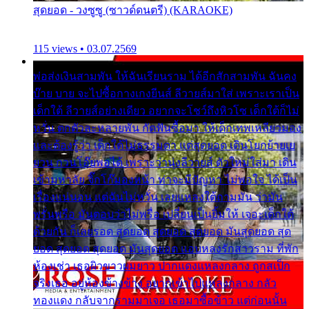
สุดยอด - วงซูซู (ซาวด์ดนตรี) (KARAOKE)
115 views • 03.07.2569
พ่อส่งเงินสามพัน ให้ฉันเรียนราม ได้อีกสักสามพัน ฉันคง
บ๊าย บาย จะไปซื้อกางเกงยีนส์ ลีวายส์มาใส่ เพราะเราเป็น
เด็กใต้ ลีวายส์อย่างเดียว อยากจะโชว์ถึงหิวโซ เด็กใต้ก็ไม่
หวั่น ตกตัวละหลายพัน กัดฟันซื้อมา ให้เด็กเทพเหลียวมอง
และต้องรู้ว่า เด็กใต้ไม่ธรรมดา แต่สุดยอด เดินโยกย้ายเย
ยวน กวนโอ๊ยพอได้ เพราะว่านุ่งลีวายส์ ตัวใหม่ใส่มา เดิน
เข้ามหาลัย จิ๊กโก๊มองหน้า ท่าจะมีปัญหา ไม่พอใจ ได้เป็น
เรื่องแน่นอน แต่ฉันไม่หวั่น เลยแหลงใต้ถามมัน ว่ามัน
พรั่นพรือ มันตอบว่าไม่พรื่อ เปลี่ยนเป็นยิ้มให้ เจอะเด็กใต้
ด้วยกัน ก็เลยรอด สุดยอด สุดยอด สุดยอด มันสุดยอด สุด
ยอด สุดยอด สุดยอด มันสุดยอด แอบหลงรักสาวราม ที่พัก
ห้องเช่า เธอผิวขาวผมยาว ปากแดงแหลงกลาง ถูกสเป็ก
จริงเธอ อยู่ห้องข้างข้าง อยากเข้าไปแหลงกลาง กลัว
ทองแดง กลับจากรามมาเจอ เธอมาซื้อข้าว แต่ก่อนนั้น