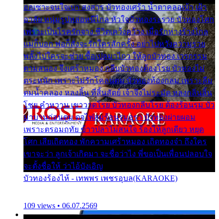
ออเซาะจนใจเบา สงสาร บัวทองเศร้า น้ำตาคลอเบ้า เฝ้า
อาลัย หนุ่มรูปหล่อหนีไกล หัวใจบัวทองระรวย บัวทองโศก
เพราะเป็นโรครักจาง ชีวิตเคว้งคว้าง เมื่อรักห่างร้างไกล
แม่ก็บอก พ่อก็สั่งจะรักใครสักครั้ง อย่าไปหวังความรวย
พลั้งไปใครจะช่วย ซื้อเปลมาไกว ให้ลูกบัวทอง เวรกรรม
ตามสนอง จึงเศร้าหมอง กลีบบัวทองต้องโรย บัวทองไม่
ตระหนัก เพราะไม่รักโคลนตม บัวทองท้องกลม เพราะลืม
ตมน้ำคลอง หลงลิ้น ที่สิ้นสัตย์ เจ้าจึงไม่ระมัด หลงกลิ่นลิ้น
โชย คำหวาน เขาวาดโรย บัวทองกลีบโรย ต้องร้อนรุม บัว
มาบานก่อนตูม ดุจไฟสุมร้อนรุมอุรา บัวทองผ่ายผอม
เพราะตรอมฤทัย ข้าวปลาไม่สนใจ ร้องไห้ลูกเดียว หยุด
โศก เสียเถิดทอง พักความเศร้าหมอง เถิดทองจ๋า ถึงใคร
เขาจะว่า ลูกเจ้าเกิดมา จะชื่อว่าไง พี่ขอเป็นเพื่อนปลอบใจ
จะตั้งชื่อให้ ว่าไอ้บังเอิญ
บัวทองร้องไห้ - เทพพร เพชรอุบล(KARAOKE)
109 views • 06.07.2569