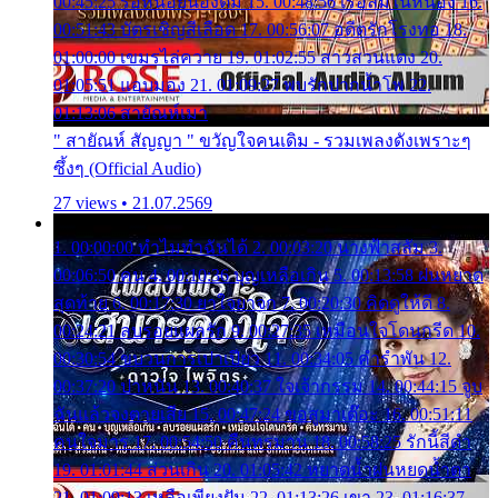
00:45:25 รอหน่อยน้องติ๋ม 15. 00:48:56 เรือล่มในหนอง 16.
00:51:43 บัตรเชิญสีเลือด 17. 00:56:07 อดีตรักโรงทอ 18.
01:00:00 เขมรไล่ควาย 19. 01:02:55 สาวสวนแตง 20.
01:05:51 แอบมอง 21. 01:09:27 พบรักปากน้ำโพ 22.
01:13:06 สายัณห์เมา
" สายัณห์ สัญญา " ขวัญใจคนเดิม - รวมเพลงดังเพราะๆ
ซึ้งๆ (Official Audio)
27 views • 21.07.2569
1. 00:00:00 ทำไมทำฉันได้ 2. 00:03:20 นางฟ้าสลัม 3.
00:06:50 คน 4. 00:10:36 บุญเหลือเกิน 5. 00:13:58 ฝนหยาด
สุดท้าย 6. 00:17:30 ยาใจยาจก 7. 00:20:30 คิดดูให้ดี 8.
00:24:21 ลบรอยแผลรัก 9. 00:27:35 เหมือนใจโดนกรีด 10.
00:30:54 ขบวนการเปาเปียว 11. 00:34:05 คำรำพัน 12.
00:37:20 ปาหนัน 13. 00:40:37 ใจเจ้ากรรม 14. 00:44:15 จูบ
ฉันแล้วจงตายเสีย 15. 00:47:24 ขอสูมาเต๊อะ 16. 00:51:11
คนใจมาร 17. 00:54:50 คืนทรมาน 18. 00:58:25 รักนี้สีดำ
19. 01:01:44 ส่วนเกิน 20. 01:05:42 หยาดน้ำฝนหยดน้ำตา
21. 01:09:13 เหลือเพียงฝัน 22. 01:13:26 เขา 23. 01:16:37