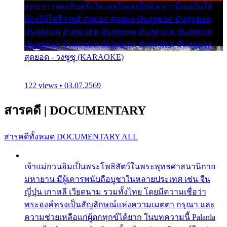
สองเรา เจอะกันครั้งใด เธอไม่เคยไยดี คราวนี้เธอยิ้มให้
ต้องให้ใส่ลีวายส์ สุดยอด สุดยอด มันสุดยอด มันสุดยอด
มันสุดยอด มันสุดยอด มันสุดยอด มันสุดยอด มันสุดยอด
มันสุดยอด มันสุดยอด มันสุดยอด มันสุดยอด มันสุดยอด
สุดยอด - วงซูซู (KARAOKE)
122 views • 03.07.2569
สารคดี
|
DOCUMENTARY
สารคดีทั้งหมด
DOCUMENTARY ALL
เจ้าแม่กวนอิมเป็นพระโพธิสัตว์ในพระพุทธศาสนานิกาย
มหายาน มีผู้เคารพนับถือบูชาในหลายประเทศ เช่น จีน
ญี่ปุ่น เกาหลี เวียดนาม รวมทั้งไทย โดยมีความเชื่อว่า
พระองค์ทรงเป็นสัญลักษณ์แห่งความเมตตา กรุณา และ
ความช่วยเหลือแก่ผู้ตกทุกข์ได้ยาก ในบทความนี้ Palanla