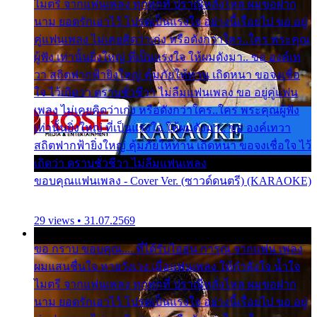
ไมตรี จากแฟนเพลง ทุกทุกที่ ปราณีหลั่งไหล ผมขอฝาก
นาม ยอดรักเอาไว้ โปรดเป็นแรงใจ อย่างนี้เรื่อยไป ขอ อยู่
คู่แฟนเพลง ไม่เคยคิดว่าเก่ง หรือดังกว่าใคร..ใคร พระคุณ
ผู้ฟัง เท่านั้นยิ่งใหญ่ ที่เป็นแรงใจ ให้ผมดังมา.. ขอ องค์เท
วา สถิตฟากฟ้ายิ่งใหญ่ คุ้มภัยให้ท่าน เถิดหนา ขอจงเชื่อ
ใจ ไว้เถิดว่า ตราบชั่วชีวา ไม่ลืมแฟนเพลง ขอ อยู่คู่แฟน
เพลง ไม่เคยคิดว่าเก่ง หรือดังกว่าใคร..ใคร พระคุณผู้ฟัง
เท่านั้นยิ่งใหญ่ ที่เป็นแรงใจ ให้ผมดังมา.. ขอ องค์เทวา
สถิตฟากฟ้ายิ่งใหญ่ คุ้มภัยให้ท่าน เถิดหนา ขอจงเชื่อใจ ไว้
เถิดว่า ตราบชั่วชีวา ไม่ลืมแฟนเพลง
ขอบคุณแฟนเพลง - Cover Ver. (ซาวด์ดนตรี) (KARAOKE)
29 views • 31.07.2569
ขอ กราบ ขอบคุณ.... ที่ได้รับไออุ่น การุณ จากแฟน เพลง
ผมแสนชื่นใจ หายวังเวง เมื่อแฟนเพลง ให้กำลังใจ น้ำใจ
ไมตรี จากแฟนเพลง ทุกทุกที่ ปราณีหลั่งไหล ผมขอฝาก
นาม ยอดรักเอาไว้ โปรดเป็นแรงใจ อย่างนี้เรื่อยไป ขอ อยู่