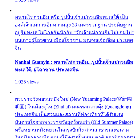
หนานไห่กวนอิม หรือ รูปปั้นเจ้าแม่กวนอิมทะเลใต้ เป็น
องค์เจ้าแม่กวนอิมความสูง 33 เมตรรวมฐาน ประดิษฐาน
อยู่ริมทะเล ไม่ไกลกันนักกับ “วัดเจ้าแม่กวนอิมไม่ยอมไป”
บนเกาะผู่โถวซาน เมืองโจวซาน มณฑลเจ้อเจียง ประเทศ
จีน
Nanhai Guanyin : หนานไห่กวนอิม...รูปปั้นเจ้าแม่กวนอิม
ทะเลใต้, ผู่โถวซาน ประเทศจีน
1,025 views
พระราชวังหยวนหมิงใหม่ (New Yuanming Palace/宮新園
明園) ในเมืองจูไห่ (Zhuhai) มณฑลกวางตุ้ง (Quangdong)
ประเทศจีน เป็นสวนและสถานที่ท่องเที่ยวที่ได้รับแรง
บันดาลใจจากพระราชวังฤดูร้อนเก่า (Old Summer Palace)
หรือหยวนหมิงหยวนในกรุงปักกิ่ง สวนสาธารณะขนาด
ใหญ่ใจกลางเมืองแห่งนี้มีครบทั้งธรรมชาติ สถาปัตยกรรม