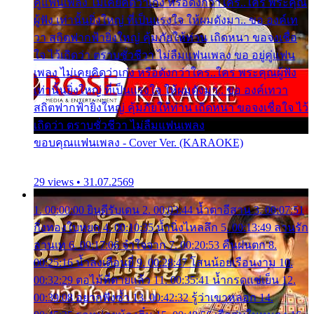
คู่แฟนเพลง ไม่เคยคิดว่าเก่ง หรือดังกว่าใคร..ใคร พระคุณ
ผู้ฟัง เท่านั้นยิ่งใหญ่ ที่เป็นแรงใจ ให้ผมดังมา.. ขอ องค์เท
วา สถิตฟากฟ้ายิ่งใหญ่ คุ้มภัยให้ท่าน เถิดหนา ขอจงเชื่อ
ใจ ไว้เถิดว่า ตราบชั่วชีวา ไม่ลืมแฟนเพลง ขอ อยู่คู่แฟน
เพลง ไม่เคยคิดว่าเก่ง หรือดังกว่าใคร..ใคร พระคุณผู้ฟัง
เท่านั้นยิ่งใหญ่ ที่เป็นแรงใจ ให้ผมดังมา.. ขอ องค์เทวา
สถิตฟากฟ้ายิ่งใหญ่ คุ้มภัยให้ท่าน เถิดหนา ขอจงเชื่อใจ ไว้
เถิดว่า ตราบชั่วชีวา ไม่ลืมแฟนเพลง
ขอบคุณแฟนเพลง - Cover Ver. (KARAOKE)
29 views • 31.07.2569
1. 00:00:00 ยินดีรับเดน 2. 00:03:44 น้ำตาอีสาน 3. 00:07:51
กิ่งทองใบหยก 4. 00:10:35 น้ำนิ่งไหลลึก 5. 00:13:49 ลานรัก
ลานเท 6. 00:17:06 จำใจจาก 7. 00:20:53 คืนฝนตก 8.
00:25:16 น้ำลงเดือนยี่ 9. 00:28:47 โสนน้อยเรือนงาม 10.
00:32:29 ตอไม้ที่ตายแล้ว 11. 00:35:41 น้ำกรดแช่เย็น 12.
00:39:08 อยากฟังซ้ำ 13. 00:42:32 รู้ว่าเขาหลอก 14.