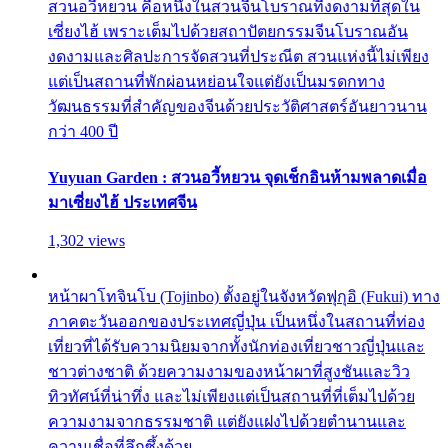
สวนอวี้หยวน คือหนึ่งในสวนจีนโบราณที่งดงามที่สุดใน
เซี่ยงไฮ้ เพราะเต็มไปด้วยสถาปัตยกรรมจีนโบราณอัน
งดงามและศิลปะการจัดสวนที่ประณีต สวนแห่งนี้ไม่เพียง
แต่เป็นสถานที่พักผ่อนหย่อนใจแต่ยังเป็นมรดกทาง
วัฒนธรรมที่สำคัญของจีนด้วยประวัติศาสตร์อันยาวนาน
กว่า 400 ปี
Yuyuan Garden : สวนอวี้หยวน จุดเช็กอินห้ามพลาดเมื่อ
มาเซี่ยงไฮ้ ประเทศจีน
1,302 views
หน้าผาโทจินโบ (Tojinbo) ตั้งอยู่ในจังหวัดฟุกุอิ (Fukui) ทาง
ภาคตะวันออกของประเทศญี่ปุ่น เป็นหนึ่งในสถานที่ท่อง
เที่ยวที่ได้รับความนิยมจากทั้งนักท่องเที่ยวชาวญี่ปุ่นและ
ชาวต่างชาติ ด้วยความงามของหน้าผาที่สูงชันและวิว
ทิวทัศน์ที่น่าทึ่ง และไม่เพียงแต่เป็นสถานที่ที่เต็มไปด้วย
ความงามจากธรรมชาติ แต่ยังแฝงไปด้วยตำนานและ
ความเชื่อที่ลึกซึ้งด้วย