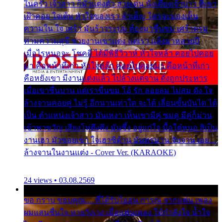
ในครัว เจ้าสาว ก็มัวแต่งตัว สวยเด่น นั่งเคียงเจ้าบ่าว ที่เขา
เฝ้าคอย ใจเต้น หัวใจของเรา ลำเค็ญ ใครจะมองเห็น
ความใน ใจ เศร้า มันร้าวระบม ต้องมาขื่นขม เศร้าตรม
ท่ามความสุขี ช่วยงานเขาแต่ง แต่เรา แล้งมาหลายปี
เมื่อไรหนอจะ โชคดี ได้มีพิธีวิวาห์ หัวใจหล้า คอยไปคอย
มา คือหน้าที่เก่า หัวใจหล้า คอยไปคอยมา คือหน้าที่เก่า
คือหยังเขา มีงานแต่งแล้ว ไปล้างแต่จาน ดั่งถูกประหาร
เมื่อเขาชื่นบาน แต่เราขื่นขม โอ้ รัก ลอยลม ไม่สม ดัง ใจ
ล้างจานคอยคู่ ไม่รู้ อีกนานเท่าใด จะได้ เลื่อนขั้นบันได ได้
เป็น ตำแหน่งเจ้าสาว มันเหงา เห็นเขามีคู่ ซมดู มีคู่ก็ม่วน
เข้าพาขวัญ เสียงโห่ตึงตึง มันซึ้ง อยู่แก่ใจ มื้อใด๋หนอ สิเป็น
งานเฮา มัวซอยเขา ใจเฮาซิด้าน มันทรมาน จับจาน เอย…
ล้างจานในงานแต่ง - Cover Ver. (KARAOKE)
24 views • 03.08.2569
ขอ กราบ ขอบคุณ.... ที่ได้รับไออุ่น การุณ จากแฟน เพลง
ผมแสนชื่นใจ หายวังเวง เมื่อแฟนเพลง ให้กำลังใจ น้ำใจ