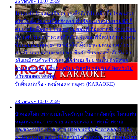
26 views • 10.07.2569
ไม่เคยรักใครแน่หรือ อยากเชื่อถือก็ไม่กล้า ติ๋มใช่คนสวย
ตรึงใจ ติ๋มใช่งามซึ้งตรึงตรา พี่หรือจะมาหมายร่วมชีวี ก็
คนเขาลืออื้อฉาว ว่าสาวๆรุมตอมพี่ ติ๋มอยากรับรักเหมือน
กัน แต่หวั่นจะช้ำดวงฤดี กลัวแฟนของพี่ชี้หน้าด่าทอ ก็คน
ชื่อต๋อยต้อยตุ้มตุ๋ยต่าย พี่ยังลืมได้ง่ายๆเลยหนอ แค่ตัวเรา
สาวบ้านนา แสนจะซอมซ่อ ขืนรักขืนรอคงช้ำสักวัน ถ้า
จริงเหมือนคำพร่ำเฉลย พี่อย่าเฉยรีบมาหมั้น ถ้าพี่สู่ขอ
ตามธรรมเนียม ติ๋มจะเตรียมรับเกลียวสัมพันธ์ ผิดหวังไม่
หวั่นขอยอมได้เคียง
รักติ๋มแน่หรือ - หงษ์ทอง ดาวอุดร (KARAOKE)
28 views • 10.07.2569
บัวทองโศก เพราะเป็นโรครักรุม ในอกกลัดกลุ้ม โดนแฟน
หนุ่มหลอกเอา เขารวย และรูปหล่อ มาพะเน้าพะนอ
ออเซาะจนใจเบา สงสาร บัวทองเศร้า น้ำตาคลอเบ้า เฝ้า
อาลัย หนุ่มรูปหล่อหนีไกล หัวใจบัวทองระรวย บัวทองโศก