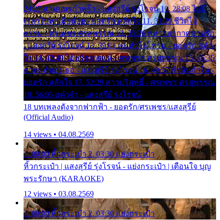
24:27 สามเณรกำพร้า - แสงสุรีย์ รุ่งโรจน์ 10. 28:08 ไม่มี
เวลาไปหาเมียน้อย - ยอดรัก สลักใจ 11. 31:29 ชีวิตไอ้
ธรรม - ศรเพชร ศรสุพรรณ 12. 35:26 ทหารอากาศขาดรัก
- แสงสุรีย์ รุ่งโรจน์ 13. 39:01 คนหัวใจโทรม - ยอดรัก สลัก
ใจ 14. 42:49 ไอ้หวังตายแน่ - ศรเพชร ศรสุพรรณ 15. 46:35
ธาตุแท้ของเธอ - แสงสุรีย์ รุ่งโรจน์ 16. 49:57 กำนันกำใน -
ยอดรัก สลักใจ 17. 52:29 สาวบริสุทธิ์ - ศรเพชร ศรสุพรรณ
18. 56:05 แต๋วจ๋า - แสงสุรีย์ รุ่งโรจน์
18 บทเพลงดังจากฟากฟ้า - ยอดรัก/ศรเพชร/แสงสุรีย์
(Official Audio)
14 views • 04.08.2569
1. 00:00 หิ้วกระเป๋า 2. 03:30 แย่งกระเป๋า
หิ้วกระเป๋า | แสงสุรีย์ รุ่งโรจน์ - แย่งกระเป๋า | เตือนใจ บุญ
พระรักษา (KARAOKE)
12 views • 03.08.2569
1. 00:00 หิ้วกระเป๋า 2. 03:30 แย่งกระเป๋า