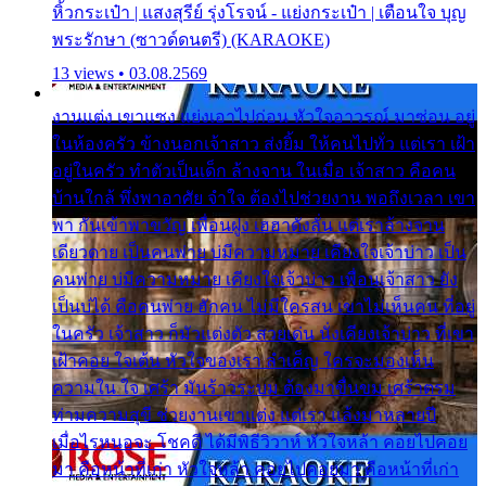
หิ้วกระเป๋า | แสงสุรีย์ รุ่งโรจน์ - แย่งกระเป๋า | เตือนใจ บุญ
พระรักษา (ซาวด์ดนตรี) (KARAOKE)
13 views • 03.08.2569
งานแต่ง เขาแซง แย่งเอาไปก่อน หัวใจอาวรณ์ มาซ่อน อยู่
ในห้องครัว ข้างนอกเจ้าสาว ส่งยิ้ม ให้คนไปทั่ว แต่เรา เฝ้า
อยู่ในครัว ทำตัวเป็นเด็ก ล้างจาน ในเมื่อ เจ้าสาว คือคน
บ้านใกล้ พึ่งพาอาศัย จำใจ ต้องไปช่วยงาน พอถึงเวลา เขา
พา กันเข้าพาขวัญ เพื่อนฝูง เฮฮาดังลั่น แต่เราล้างจาน
เดียวดาย เป็นคนพ่าย บ่มีความหมาย เคียงใจเจ้าบ่าว เป็น
คนพ่าย บ่มีความหมาย เคียงใจเจ้าบ่าว เพื่อนเจ้าสาว ยัง
เป็นบ่ได้ คือคนพ่าย ฮักคน ไม่มีใครสน เขาไม่เห็นคน ที่อยู่
ในครัว เจ้าสาว ก็มัวแต่งตัว สวยเด่น นั่งเคียงเจ้าบ่าว ที่เขา
เฝ้าคอย ใจเต้น หัวใจของเรา ลำเค็ญ ใครจะมองเห็น
ความใน ใจ เศร้า มันร้าวระบม ต้องมาขื่นขม เศร้าตรม
ท่ามความสุขี ช่วยงานเขาแต่ง แต่เรา แล้งมาหลายปี
เมื่อไรหนอจะ โชคดี ได้มีพิธีวิวาห์ หัวใจหล้า คอยไปคอย
มา คือหน้าที่เก่า หัวใจหล้า คอยไปคอยมา คือหน้าที่เก่า