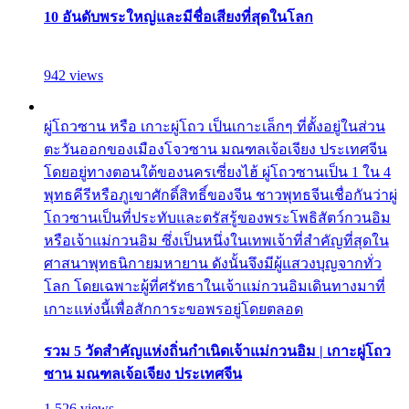
10 อันดับพระใหญ่และมีชื่อเสียงที่สุดในโลก
942 views
ผู่โถวซาน หรือ เกาะผู่โถว เป็นเกาะเล็กๆ ที่ตั้งอยู่ในส่วน
ตะวันออกของเมืองโจวซาน มณฑลเจ้อเจียง ประเทศจีน
โดยอยู่ทางตอนใต้ของนครเซี่ยงไฮ้ ผู่โถวซานเป็น 1 ใน 4
พุทธคีรีหรือภูเขาศักดิ์สิทธิ์ของจีน ชาวพุทธจีนเชื่อกันว่าผู่
โถวซานเป็นที่ประทับและตรัสรู้ของพระโพธิสัตว์กวนอิม
หรือเจ้าแม่กวนอิม ซึ่งเป็นหนึ่งในเทพเจ้าที่สำคัญที่สุดใน
ศาสนาพุทธนิกายมหายาน ดังนั้นจึงมีผู้แสวงบุญจากทั่ว
โลก โดยเฉพาะผู้ที่ศรัทธาในเจ้าแม่กวนอิมเดินทางมาที่
เกาะแห่งนี้เพื่อสักการะขอพรอยู่โดยตลอด
รวม 5 วัดสำคัญแห่งถิ่นกำเนิดเจ้าแม่กวนอิม | เกาะผู่โถว
ซาน มณฑลเจ้อเจียง ประเทศจีน
1,526 views