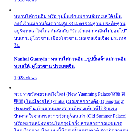
หนานไห่กวนอิม หรือ รูปปั้นเจ้าแม่กวนอิมทะเลใต้ เป็น
องค์เจ้าแม่กวนอิมความสูง 33 เมตรรวมฐาน ประดิษฐาน
อยู่ริมทะเล ไม่ไกลกันนักกับ “วัดเจ้าแม่กวนอิมไม่ยอมไป”
บนเกาะผู่โถวซาน เมืองโจวซาน มณฑลเจ้อเจียง ประเทศ
จีน
Nanhai Guanyin : หนานไห่กวนอิม...รูปปั้นเจ้าแม่กวนอิม
ทะเลใต้, ผู่โถวซาน ประเทศจีน
1,028 views
พระราชวังหยวนหมิงใหม่ (New Yuanming Palace/宮新園
明園) ในเมืองจูไห่ (Zhuhai) มณฑลกวางตุ้ง (Quangdong)
ประเทศจีน เป็นสวนและสถานที่ท่องเที่ยวที่ได้รับแรง
บันดาลใจจากพระราชวังฤดูร้อนเก่า (Old Summer Palace)
หรือหยวนหมิงหยวนในกรุงปักกิ่ง สวนสาธารณะขนาด
ใหญ่ใจกลางเมืองแห่งนี้มีครบทั้งธรรมชาติ สถาปัตยกรรม