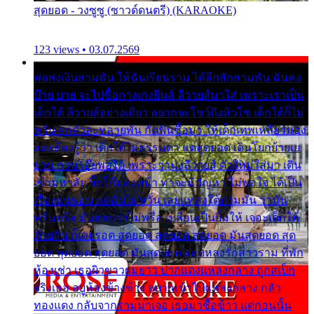
สุดยอด - วงซูซู (ซาวด์ดนตรี) (KARAOKE)
123 views • 03.07.2569
พ่อส่งเงินสามพัน ให้ฉันเรียนราม ได้อีกสักสามพัน ฉันคง
บ๊าย บาย จะไปซื้อกางเกงยีนส์ ลีวายส์มาใส่ เพราะเราเป็น
เด็กใต้ ลีวายส์อย่างเดียว อยากจะโชว์ถึงหิวโซ เด็กใต้ก็ไม่
หวั่น ตกตัวละหลายพัน กัดฟันซื้อมา ให้เด็กเทพเหลียวมอง
และต้องรู้ว่า เด็กใต้ไม่ธรรมดา แต่สุดยอด เดินโยกย้ายเย
ยวน กวนโอ๊ยพอได้ เพราะว่านุ่งลีวายส์ ตัวใหม่ใส่มา เดิน
เข้ามหาลัย จิ๊กโก๊มองหน้า ท่าจะมีปัญหา ไม่พอใจ ได้เป็น
เรื่องแน่นอน แต่ฉันไม่หวั่น เลยแหลงใต้ถามมัน ว่ามัน
พรั่นพรือ มันตอบว่าไม่พรื่อ เปลี่ยนเป็นยิ้มให้ เจอะเด็กใต้
ด้วยกัน ก็เลยรอด สุดยอด สุดยอด สุดยอด มันสุดยอด สุด
ยอด สุดยอด สุดยอด มันสุดยอด แอบหลงรักสาวราม ที่พัก
ห้องเช่า เธอผิวขาวผมยาว ปากแดงแหลงกลาง ถูกสเป็ก
จริงเธอ อยู่ห้องข้างข้าง อยากเข้าไปแหลงกลาง กลัว
ทองแดง กลับจากรามมาเจอ เธอมาซื้อข้าว แต่ก่อนนั้น