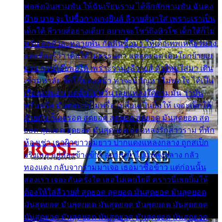
พ่อส่งเงินสามพัน ให้ฉันเรียนราม ได้อีกสักสามพัน ฉันคง
บ๊าย บาย จะไปซื้อกางเกงยีนส์ ลีวายส์มาใส่ เพราะเราเป็น
เด็กใต้ ลีวายส์อย่างเดียว อยากจะโชว์ถึงหิวโซ เด็กใต้ก็ไม่
หวั่น ตกตัวละหลายพัน กัดฟันซื้อมา ให้เด็กเทพเหลียวมอง
และต้องรู้ว่า เด็กใต้ไม่ธรรมดา แต่สุดยอด เดินโยกย้ายเย
ยวน กวนโอ๊ยพอได้ เพราะว่านุ่งลีวายส์ ตัวใหม่ใส่มา เดิน
เข้ามหาลัย จิ๊กโก๊มองหน้า ท่าจะมีปัญหา ไม่พอใจ ได้เป็น
เรื่องแน่นอน แต่ฉันไม่หวั่น เลยแหลงใต้ถามมัน ว่ามัน
พรั่นพรือ มันตอบว่าไม่พรื่อ เปลี่ยนเป็นยิ้มให้ เจอะเด็กใต้
ด้วยกัน ก็เลยรอด สุดยอด สุดยอด สุดยอด มันสุดยอด สุด
ยอด สุดยอด สุดยอด มันสุดยอด แอบหลงรักสาวราม ที่พัก
ห้องเช่า เธอผิวขาวผมยาว ปากแดงแหลงกลาง ถูกสเป็ก
จริงเธอ อยู่ห้องข้างข้าง อยากเข้าไปแหลงกลาง กลัว
ทองแดง กลับจากรามมาเจอ เธอมาซื้อข้าว แต่ก่อนนั้น
สองเรา เจอะกันครั้งใด เธอไม่เคยไยดี คราวนี้เธอยิ้มให้
ต้องให้ใส่ลีวายส์ สุดยอด สุดยอด มันสุดยอด มันสุดยอด
มันสุดยอด มันสุดยอด มันสุดยอด มันสุดยอด มันสุดยอด
มันสุดยอด มันสุดยอด มันสุดยอด มันสุดยอด มันสุดยอด