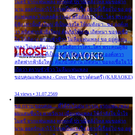
ไมตรี จากแฟนเพลง ทุกทุกที่ ปราณีหลั่งไหล ผมขอฝาก
นาม ยอดรักเอาไว้ โปรดเป็นแรงใจ อย่างนี้เรื่อยไป ขอ อยู่
คู่แฟนเพลง ไม่เคยคิดว่าเก่ง หรือดังกว่าใคร..ใคร พระคุณ
ผู้ฟัง เท่านั้นยิ่งใหญ่ ที่เป็นแรงใจ ให้ผมดังมา.. ขอ องค์เท
วา สถิตฟากฟ้ายิ่งใหญ่ คุ้มภัยให้ท่าน เถิดหนา ขอจงเชื่อ
ใจ ไว้เถิดว่า ตราบชั่วชีวา ไม่ลืมแฟนเพลง ขอ อยู่คู่แฟน
เพลง ไม่เคยคิดว่าเก่ง หรือดังกว่าใคร..ใคร พระคุณผู้ฟัง
เท่านั้นยิ่งใหญ่ ที่เป็นแรงใจ ให้ผมดังมา.. ขอ องค์เทวา
สถิตฟากฟ้ายิ่งใหญ่ คุ้มภัยให้ท่าน เถิดหนา ขอจงเชื่อใจ ไว้
เถิดว่า ตราบชั่วชีวา ไม่ลืมแฟนเพลง
ขอบคุณแฟนเพลง - Cover Ver. (ซาวด์ดนตรี) (KARAOKE)
34 views • 31.07.2569
ขอ กราบ ขอบคุณ.... ที่ได้รับไออุ่น การุณ จากแฟน เพลง
ผมแสนชื่นใจ หายวังเวง เมื่อแฟนเพลง ให้กำลังใจ น้ำใจ
ไมตรี จากแฟนเพลง ทุกทุกที่ ปราณีหลั่งไหล ผมขอฝาก
นาม ยอดรักเอาไว้ โปรดเป็นแรงใจ อย่างนี้เรื่อยไป ขอ อยู่