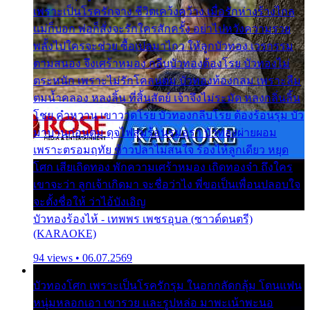
เพราะเป็นโรครักจาง ชีวิตเคว้งคว้าง เมื่อรักห่างร้างไกล
แม่ก็บอก พ่อก็สั่งจะรักใครสักครั้ง อย่าไปหวังความรวย
พลั้งไปใครจะช่วย ซื้อเปลมาไกว ให้ลูกบัวทอง เวรกรรม
ตามสนอง จึงเศร้าหมอง กลีบบัวทองต้องโรย บัวทองไม่
ตระหนัก เพราะไม่รักโคลนตม บัวทองท้องกลม เพราะลืม
ตมน้ำคลอง หลงลิ้น ที่สิ้นสัตย์ เจ้าจึงไม่ระมัด หลงกลิ่นลิ้น
โชย คำหวาน เขาวาดโรย บัวทองกลีบโรย ต้องร้อนรุม บัว
มาบานก่อนตูม ดุจไฟสุมร้อนรุมอุรา บัวทองผ่ายผอม
เพราะตรอมฤทัย ข้าวปลาไม่สนใจ ร้องไห้ลูกเดียว หยุด
โศก เสียเถิดทอง พักความเศร้าหมอง เถิดทองจ๋า ถึงใคร
เขาจะว่า ลูกเจ้าเกิดมา จะชื่อว่าไง พี่ขอเป็นเพื่อนปลอบใจ
จะตั้งชื่อให้ ว่าไอ้บังเอิญ
บัวทองร้องไห้ - เทพพร เพชรอุบล (ซาวด์ดนตรี)
(KARAOKE)
94 views • 06.07.2569
บัวทองโศก เพราะเป็นโรครักรุม ในอกกลัดกลุ้ม โดนแฟน
หนุ่มหลอกเอา เขารวย และรูปหล่อ มาพะเน้าพะนอ