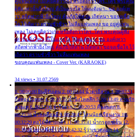
คู่แฟนเพลง ไม่เคยคิดว่าเก่ง หรือดังกว่าใคร..ใคร พระคุณ
ผู้ฟัง เท่านั้นยิ่งใหญ่ ที่เป็นแรงใจ ให้ผมดังมา.. ขอ องค์เท
วา สถิตฟากฟ้ายิ่งใหญ่ คุ้มภัยให้ท่าน เถิดหนา ขอจงเชื่อ
ใจ ไว้เถิดว่า ตราบชั่วชีวา ไม่ลืมแฟนเพลง ขอ อยู่คู่แฟน
เพลง ไม่เคยคิดว่าเก่ง หรือดังกว่าใคร..ใคร พระคุณผู้ฟัง
เท่านั้นยิ่งใหญ่ ที่เป็นแรงใจ ให้ผมดังมา.. ขอ องค์เทวา
สถิตฟากฟ้ายิ่งใหญ่ คุ้มภัยให้ท่าน เถิดหนา ขอจงเชื่อใจ ไว้
เถิดว่า ตราบชั่วชีวา ไม่ลืมแฟนเพลง
ขอบคุณแฟนเพลง - Cover Ver. (KARAOKE)
34 views • 31.07.2569
1. 00:00:00 ยินดีรับเดน 2. 00:03:44 น้ำตาอีสาน 3. 00:07:51
กิ่งทองใบหยก 4. 00:10:35 น้ำนิ่งไหลลึก 5. 00:13:49 ลานรัก
ลานเท 6. 00:17:06 จำใจจาก 7. 00:20:53 คืนฝนตก 8.
00:25:16 น้ำลงเดือนยี่ 9. 00:28:47 โสนน้อยเรือนงาม 10.
00:32:29 ตอไม้ที่ตายแล้ว 11. 00:35:41 น้ำกรดแช่เย็น 12.
00:39:08 อยากฟังซ้ำ 13. 00:42:32 รู้ว่าเขาหลอก 14.