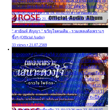
00:45:25 รอหน่อยน้องติ๋ม 15. 00:48:56 เรือล่มในหนอง 16.
00:51:43 บัตรเชิญสีเลือด 17. 00:56:07 อดีตรักโรงทอ 18.
01:00:00 เขมรไล่ควาย 19. 01:02:55 สาวสวนแตง 20.
01:05:51 แอบมอง 21. 01:09:27 พบรักปากน้ำโพ 22.
01:13:06 สายัณห์เมา
" สายัณห์ สัญญา " ขวัญใจคนเดิม - รวมเพลงดังเพราะๆ
ซึ้งๆ (Official Audio)
33 views • 21.07.2569
1. 00:00:00 ทำไมทำฉันได้ 2. 00:03:20 นางฟ้าสลัม 3.
00:06:50 คน 4. 00:10:36 บุญเหลือเกิน 5. 00:13:58 ฝนหยาด
สุดท้าย 6. 00:17:30 ยาใจยาจก 7. 00:20:30 คิดดูให้ดี 8.
00:24:21 ลบรอยแผลรัก 9. 00:27:35 เหมือนใจโดนกรีด 10.
00:30:54 ขบวนการเปาเปียว 11. 00:34:05 คำรำพัน 12.
00:37:20 ปาหนัน 13. 00:40:37 ใจเจ้ากรรม 14. 00:44:15 จูบ
ฉันแล้วจงตายเสีย 15. 00:47:24 ขอสูมาเต๊อะ 16. 00:51:11
คนใจมาร 17. 00:54:50 คืนทรมาน 18. 00:58:25 รักนี้สีดำ
19. 01:01:44 ส่วนเกิน 20. 01:05:42 หยาดน้ำฝนหยดน้ำตา
21. 01:09:13 เหลือเพียงฝัน 22. 01:13:26 เขา 23. 01:16:37