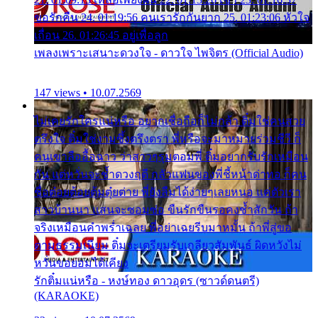
ขอรักคืน 24. 01:19:56 คนเรารักกันยาก 25. 01:23:06 หัวใจ
เถื่อน 26. 01:26:45 อยู่เพื่อลูก
เพลงเพราะเสนาะดวงใจ - ดาวใจ ไพจิตร (Official Audio)
147 views • 10.07.2569
ไม่เคยรักใครแน่หรือ อยากเชื่อถือก็ไม่กล้า ติ๋มใช่คนสวย
ตรึงใจ ติ๋มใช่งามซึ้งตรึงตรา พี่หรือจะมาหมายร่วมชีวี ก็
คนเขาลืออื้อฉาว ว่าสาวๆรุมตอมพี่ ติ๋มอยากรับรักเหมือน
กัน แต่หวั่นจะช้ำดวงฤดี กลัวแฟนของพี่ชี้หน้าด่าทอ ก็คน
ชื่อต๋อยต้อยตุ้มตุ๋ยต่าย พี่ยังลืมได้ง่ายๆเลยหนอ แค่ตัวเรา
สาวบ้านนา แสนจะซอมซ่อ ขืนรักขืนรอคงช้ำสักวัน ถ้า
จริงเหมือนคำพร่ำเฉลย พี่อย่าเฉยรีบมาหมั้น ถ้าพี่สู่ขอ
ตามธรรมเนียม ติ๋มจะเตรียมรับเกลียวสัมพันธ์ ผิดหวังไม่
หวั่นขอยอมได้เคียง
รักติ๋มแน่หรือ - หงษ์ทอง ดาวอุดร (ซาวด์ดนตรี)
(KARAOKE)