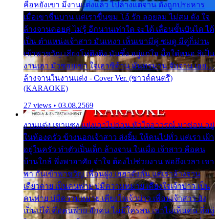
คือหยังเขา มีงานแต่งแล้ว ไปล้างแต่จาน ดั่งถูกประหาร
เมื่อเขาชื่นบาน แต่เราขื่นขม โอ้ รัก ลอยลม ไม่สม ดัง ใจ
ล้างจานคอยคู่ ไม่รู้ อีกนานเท่าใด จะได้ เลื่อนขั้นบันได ได้
เป็น ตำแหน่งเจ้าสาว มันเหงา เห็นเขามีคู่ ซมดู มีคู่ก็ม่วน
เข้าพาขวัญ เสียงโห่ตึงตึง มันซึ้ง อยู่แก่ใจ มื้อใด๋หนอ สิเป็น
งานเฮา มัวซอยเขา ใจเฮาซิด้าน มันทรมาน จับจาน เอย…
ล้างจานในงานแต่ง - Cover Ver. (ซาวด์ดนตรี)
(KARAOKE)
27 views • 03.08.2569
งานแต่ง เขาแซง แย่งเอาไปก่อน หัวใจอาวรณ์ มาซ่อน อยู่
ในห้องครัว ข้างนอกเจ้าสาว ส่งยิ้ม ให้คนไปทั่ว แต่เรา เฝ้า
อยู่ในครัว ทำตัวเป็นเด็ก ล้างจาน ในเมื่อ เจ้าสาว คือคน
บ้านใกล้ พึ่งพาอาศัย จำใจ ต้องไปช่วยงาน พอถึงเวลา เขา
พา กันเข้าพาขวัญ เพื่อนฝูง เฮฮาดังลั่น แต่เราล้างจาน
เดียวดาย เป็นคนพ่าย บ่มีความหมาย เคียงใจเจ้าบ่าว เป็น
คนพ่าย บ่มีความหมาย เคียงใจเจ้าบ่าว เพื่อนเจ้าสาว ยัง
เป็นบ่ได้ คือคนพ่าย ฮักคน ไม่มีใครสน เขาไม่เห็นคน ที่อยู่