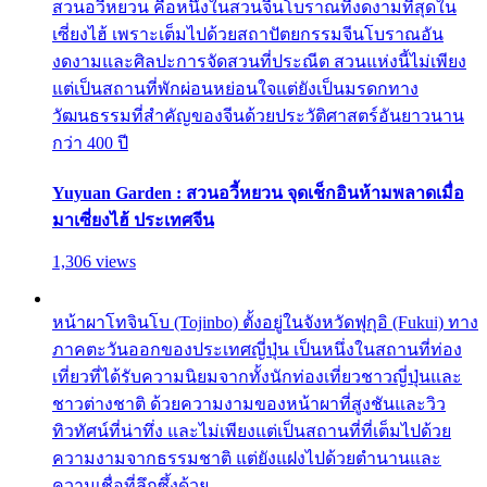
สวนอวี้หยวน คือหนึ่งในสวนจีนโบราณที่งดงามที่สุดใน
เซี่ยงไฮ้ เพราะเต็มไปด้วยสถาปัตยกรรมจีนโบราณอัน
งดงามและศิลปะการจัดสวนที่ประณีต สวนแห่งนี้ไม่เพียง
แต่เป็นสถานที่พักผ่อนหย่อนใจแต่ยังเป็นมรดกทาง
วัฒนธรรมที่สำคัญของจีนด้วยประวัติศาสตร์อันยาวนาน
กว่า 400 ปี
Yuyuan Garden : สวนอวี้หยวน จุดเช็กอินห้ามพลาดเมื่อ
มาเซี่ยงไฮ้ ประเทศจีน
1,306 views
หน้าผาโทจินโบ (Tojinbo) ตั้งอยู่ในจังหวัดฟุกุอิ (Fukui) ทาง
ภาคตะวันออกของประเทศญี่ปุ่น เป็นหนึ่งในสถานที่ท่อง
เที่ยวที่ได้รับความนิยมจากทั้งนักท่องเที่ยวชาวญี่ปุ่นและ
ชาวต่างชาติ ด้วยความงามของหน้าผาที่สูงชันและวิว
ทิวทัศน์ที่น่าทึ่ง และไม่เพียงแต่เป็นสถานที่ที่เต็มไปด้วย
ความงามจากธรรมชาติ แต่ยังแฝงไปด้วยตำนานและ
ความเชื่อที่ลึกซึ้งด้วย