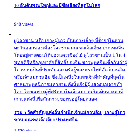
10 อันดับพระใหญ่และมีชื่อเสียงที่สุดในโลก
948 views
ผู่โถวซาน หรือ เกาะผู่โถว เป็นเกาะเล็กๆ ที่ตั้งอยู่ในส่วน
ตะวันออกของเมืองโจวซาน มณฑลเจ้อเจียง ประเทศจีน
โดยอยู่ทางตอนใต้ของนครเซี่ยงไฮ้ ผู่โถวซานเป็น 1 ใน 4
พุทธคีรีหรือภูเขาศักดิ์สิทธิ์ของจีน ชาวพุทธจีนเชื่อกันว่าผู่
โถวซานเป็นที่ประทับและตรัสรู้ของพระโพธิสัตว์กวนอิม
หรือเจ้าแม่กวนอิม ซึ่งเป็นหนึ่งในเทพเจ้าที่สำคัญที่สุดใน
ศาสนาพุทธนิกายมหายาน ดังนั้นจึงมีผู้แสวงบุญจากทั่ว
โลก โดยเฉพาะผู้ที่ศรัทธาในเจ้าแม่กวนอิมเดินทางมาที่
เกาะแห่งนี้เพื่อสักการะขอพรอยู่โดยตลอด
รวม 5 วัดสำคัญแห่งถิ่นกำเนิดเจ้าแม่กวนอิม | เกาะผู่โถว
ซาน มณฑลเจ้อเจียง ประเทศจีน
1,530 views