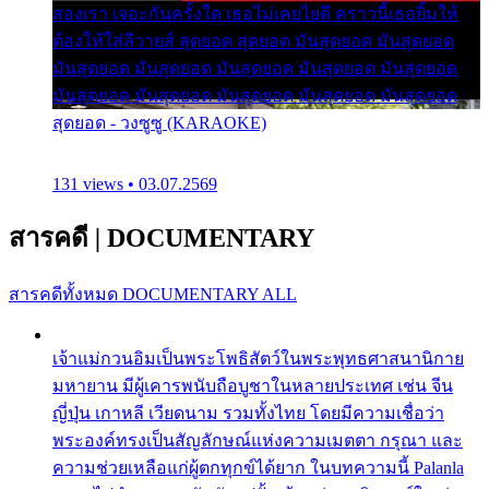
สองเรา เจอะกันครั้งใด เธอไม่เคยไยดี คราวนี้เธอยิ้มให้
ต้องให้ใส่ลีวายส์ สุดยอด สุดยอด มันสุดยอด มันสุดยอด
มันสุดยอด มันสุดยอด มันสุดยอด มันสุดยอด มันสุดยอด
มันสุดยอด มันสุดยอด มันสุดยอด มันสุดยอด มันสุดยอด
สุดยอด - วงซูซู (KARAOKE)
131 views • 03.07.2569
สารคดี
|
DOCUMENTARY
สารคดีทั้งหมด
DOCUMENTARY ALL
เจ้าแม่กวนอิมเป็นพระโพธิสัตว์ในพระพุทธศาสนานิกาย
มหายาน มีผู้เคารพนับถือบูชาในหลายประเทศ เช่น จีน
ญี่ปุ่น เกาหลี เวียดนาม รวมทั้งไทย โดยมีความเชื่อว่า
พระองค์ทรงเป็นสัญลักษณ์แห่งความเมตตา กรุณา และ
ความช่วยเหลือแก่ผู้ตกทุกข์ได้ยาก ในบทความนี้ Palanla