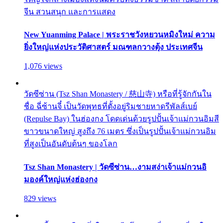
จีน สวนสนุก และการแสดง
New Yuanming Palace | พระราชวังหยวนหมิงใหม่ ความ
ยิ่งใหญ่แห่งประวัติศาสตร์ มณฑลกวางตุ้ง ประเทศจีน
1,076 views
วัดซีซ่าน (Tsz Shan Monastery / 慈山寺) หรือที่รู้จักกันใน
ชื่อ ฉี่ซ้านจี๋ เป็นวัดพุทธที่ตั้งอยู่ริมชายหาดรีพัลส์เบย์
(Repulse Bay) ในฮ่องกง โดดเด่นด้วยรูปปั้นเจ้าแม่กวนอิมสี
ขาวขนาดใหญ่ สูงถึง 76 เมตร ซึ่งเป็นรูปปั้นเจ้าแม่กวนอิม
ที่สูงเป็นอันดับต้นๆ ของโลก
Tsz Shan Monastery | วัดซีซ่าน…งามสง่าเจ้าแม่กวนอิ
มองค์ใหญ่แห่งฮ่องกง
829 views