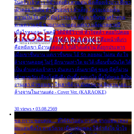
ในครัว เจ้าสาว ก็มัวแต่งตัว สวยเด่น นั่งเคียงเจ้าบ่าว ที่เขา
เฝ้าคอย ใจเต้น หัวใจของเรา ลำเค็ญ ใครจะมองเห็น
ความใน ใจ เศร้า มันร้าวระบม ต้องมาขื่นขม เศร้าตรม
ท่ามความสุขี ช่วยงานเขาแต่ง แต่เรา แล้งมาหลายปี
เมื่อไรหนอจะ โชคดี ได้มีพิธีวิวาห์ หัวใจหล้า คอยไปคอย
มา คือหน้าที่เก่า หัวใจหล้า คอยไปคอยมา คือหน้าที่เก่า
คือหยังเขา มีงานแต่งแล้ว ไปล้างแต่จาน ดั่งถูกประหาร
เมื่อเขาชื่นบาน แต่เราขื่นขม โอ้ รัก ลอยลม ไม่สม ดัง ใจ
ล้างจานคอยคู่ ไม่รู้ อีกนานเท่าใด จะได้ เลื่อนขั้นบันได ได้
เป็น ตำแหน่งเจ้าสาว มันเหงา เห็นเขามีคู่ ซมดู มีคู่ก็ม่วน
เข้าพาขวัญ เสียงโห่ตึงตึง มันซึ้ง อยู่แก่ใจ มื้อใด๋หนอ สิเป็น
งานเฮา มัวซอยเขา ใจเฮาซิด้าน มันทรมาน จับจาน เอย…
ล้างจานในงานแต่ง - Cover Ver. (KARAOKE)
30 views • 03.08.2569
ขอ กราบ ขอบคุณ.... ที่ได้รับไออุ่น การุณ จากแฟน เพลง
ผมแสนชื่นใจ หายวังเวง เมื่อแฟนเพลง ให้กำลังใจ น้ำใจ