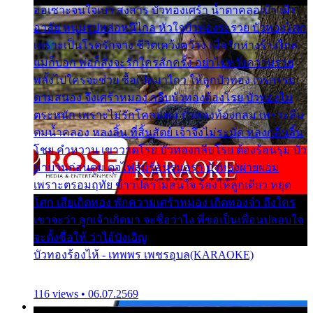
ออเซาะจนใจเบา สงสาร บัวทองเศร้า น้ำตาคลอเบ้า เฝ้า
อาลัย หนุ่มรูปหล่อหนีไกล หัวใจบัวทองระรวย บัวทองโศก
เพราะเป็นโรครักจาง ชีวิตเคว้งคว้าง เมื่อรักห่างร้างไกล
แม่ก็บอก พ่อก็สั่งจะรักใครสักครั้ง อย่าไปหวังความรวย
พลั้งไปใครจะช่วย ซื้อเปลมาไกว ให้ลูกบัวทอง เวรกรรม
ตามสนอง จึงเศร้าหมอง กลีบบัวทองต้องโรย บัวทองไม่
ตระหนัก เพราะไม่รักโคลนตม บัวทองท้องกลม เพราะลืม
ตมน้ำคลอง หลงลิ้น ที่สิ้นสัตย์ เจ้าจึงไม่ระมัด หลงกลิ่นลิ้น
โชย คำหวาน เขาวาดโรย บัวทองกลีบโรย ต้องร้อนรุม บัว
มาบานก่อนตูม ดุจไฟสุมร้อนรุมอุรา บัวทองผ่ายผอม
เพราะตรอมฤทัย ข้าวปลาไม่สนใจ ร้องไห้ลูกเดียว หยุด
โศก เสียเถิดทอง พักความเศร้าหมอง เถิดทองจ๋า ถึงใคร
เขาจะว่า ลูกเจ้าเกิดมา จะชื่อว่าไง พี่ขอเป็นเพื่อนปลอบใจ
จะตั้งชื่อให้ ว่าไอ้บังเอิญ
บัวทองร้องไห้ - เทพพร เพชรอุบล(KARAOKE)
116 views • 06.07.2569