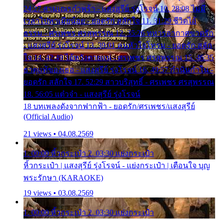
24:27 สามเณรกำพร้า - แสงสุรีย์ รุ่งโรจน์ 10. 28:08 ไม่มี
เวลาไปหาเมียน้อย - ยอดรัก สลักใจ 11. 31:29 ชีวิตไอ้
ธรรม - ศรเพชร ศรสุพรรณ 12. 35:26 ทหารอากาศขาดรัก
- แสงสุรีย์ รุ่งโรจน์ 13. 39:01 คนหัวใจโทรม - ยอดรัก สลัก
ใจ 14. 42:49 ไอ้หวังตายแน่ - ศรเพชร ศรสุพรรณ 15. 46:35
ธาตุแท้ของเธอ - แสงสุรีย์ รุ่งโรจน์ 16. 49:57 กำนันกำใน -
ยอดรัก สลักใจ 17. 52:29 สาวบริสุทธิ์ - ศรเพชร ศรสุพรรณ
18. 56:05 แต๋วจ๋า - แสงสุรีย์ รุ่งโรจน์
18 บทเพลงดังจากฟากฟ้า - ยอดรัก/ศรเพชร/แสงสุรีย์
(Official Audio)
21 views • 04.08.2569
1. 00:00 หิ้วกระเป๋า 2. 03:30 แย่งกระเป๋า
หิ้วกระเป๋า | แสงสุรีย์ รุ่งโรจน์ - แย่งกระเป๋า | เตือนใจ บุญ
พระรักษา (KARAOKE)
19 views • 03.08.2569
1. 00:00 หิ้วกระเป๋า 2. 03:30 แย่งกระเป๋า