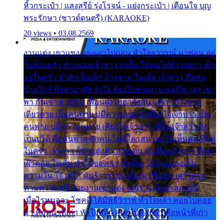
หิ้วกระเป๋า | แสงสุรีย์ รุ่งโรจน์ - แย่งกระเป๋า | เตือนใจ บุญ
พระรักษา (ซาวด์ดนตรี) (KARAOKE)
20 views • 03.08.2569
งานแต่ง เขาแซง แย่งเอาไปก่อน หัวใจอาวรณ์ มาซ่อน อยู่
ในห้องครัว ข้างนอกเจ้าสาว ส่งยิ้ม ให้คนไปทั่ว แต่เรา เฝ้า
อยู่ในครัว ทำตัวเป็นเด็ก ล้างจาน ในเมื่อ เจ้าสาว คือคน
บ้านใกล้ พึ่งพาอาศัย จำใจ ต้องไปช่วยงาน พอถึงเวลา เขา
พา กันเข้าพาขวัญ เพื่อนฝูง เฮฮาดังลั่น แต่เราล้างจาน
เดียวดาย เป็นคนพ่าย บ่มีความหมาย เคียงใจเจ้าบ่าว เป็น
คนพ่าย บ่มีความหมาย เคียงใจเจ้าบ่าว เพื่อนเจ้าสาว ยัง
เป็นบ่ได้ คือคนพ่าย ฮักคน ไม่มีใครสน เขาไม่เห็นคน ที่อยู่
ในครัว เจ้าสาว ก็มัวแต่งตัว สวยเด่น นั่งเคียงเจ้าบ่าว ที่เขา
เฝ้าคอย ใจเต้น หัวใจของเรา ลำเค็ญ ใครจะมองเห็น
ความใน ใจ เศร้า มันร้าวระบม ต้องมาขื่นขม เศร้าตรม
ท่ามความสุขี ช่วยงานเขาแต่ง แต่เรา แล้งมาหลายปี
เมื่อไรหนอจะ โชคดี ได้มีพิธีวิวาห์ หัวใจหล้า คอยไปคอย
มา คือหน้าที่เก่า หัวใจหล้า คอยไปคอยมา คือหน้าที่เก่า