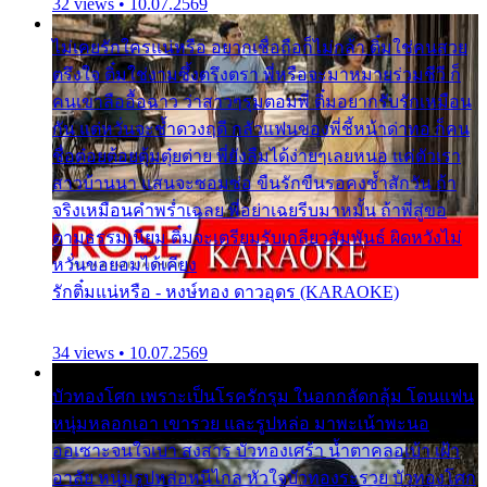
32 views • 10.07.2569
ไม่เคยรักใครแน่หรือ อยากเชื่อถือก็ไม่กล้า ติ๋มใช่คนสวย
ตรึงใจ ติ๋มใช่งามซึ้งตรึงตรา พี่หรือจะมาหมายร่วมชีวี ก็
คนเขาลืออื้อฉาว ว่าสาวๆรุมตอมพี่ ติ๋มอยากรับรักเหมือน
กัน แต่หวั่นจะช้ำดวงฤดี กลัวแฟนของพี่ชี้หน้าด่าทอ ก็คน
ชื่อต๋อยต้อยตุ้มตุ๋ยต่าย พี่ยังลืมได้ง่ายๆเลยหนอ แค่ตัวเรา
สาวบ้านนา แสนจะซอมซ่อ ขืนรักขืนรอคงช้ำสักวัน ถ้า
จริงเหมือนคำพร่ำเฉลย พี่อย่าเฉยรีบมาหมั้น ถ้าพี่สู่ขอ
ตามธรรมเนียม ติ๋มจะเตรียมรับเกลียวสัมพันธ์ ผิดหวังไม่
หวั่นขอยอมได้เคียง
รักติ๋มแน่หรือ - หงษ์ทอง ดาวอุดร (KARAOKE)
34 views • 10.07.2569
บัวทองโศก เพราะเป็นโรครักรุม ในอกกลัดกลุ้ม โดนแฟน
หนุ่มหลอกเอา เขารวย และรูปหล่อ มาพะเน้าพะนอ
ออเซาะจนใจเบา สงสาร บัวทองเศร้า น้ำตาคลอเบ้า เฝ้า
อาลัย หนุ่มรูปหล่อหนีไกล หัวใจบัวทองระรวย บัวทองโศก