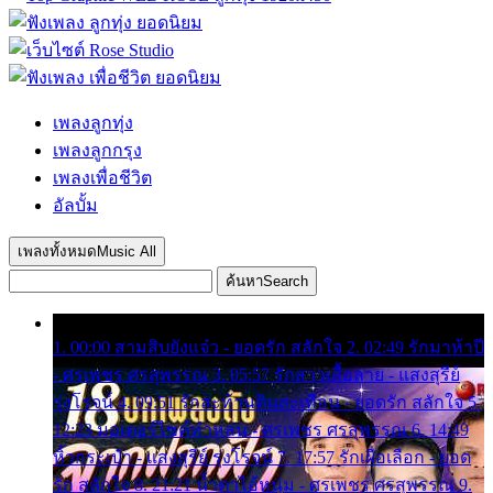
เพลงลูกทุ่ง
เพลงลูกกรุง
เพลงเพื่อชีวิต
อัลบั้ม
เพลงทั้งหมด
Music All
ค้นหา
Search
1. 00:00 สามสิบยังแจ๋ว - ยอดรัก สลักใจ 2. 02:49 รักมาห้าปี
- ศรเพชร ศรสุพรรณ 3. 05:57 รักสาวเสื้อลาย - แสงสุรีย์
รุ่งโรจน์ 4. 09:51 รักสะท้านดินสะเทือน - ยอดรัก สลักใจ 5.
12:23 มอเตอร์ไซค์ทำหล่น - ศรเพชร ศรสุพรรณ 6. 14:49
หิ้วกระเป๋า - แสงสุรีย์ รุ่งโรจน์ 7. 17:57 รักเผื่อเลือก - ยอด
รัก สลักใจ 8. 21:21 น้ำตาไอ้หนุ่ม - ศรเพชร ศรสุพรรณ 9.