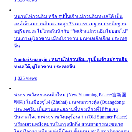
หนานไห่กวนอิม หรือ รูปปั้นเจ้าแม่กวนอิมทะเลใต้ เป็น
องค์เจ้าแม่กวนอิมความสูง 33 เมตรรวมฐาน ประดิษฐาน
อยู่ริมทะเล ไม่ไกลกันนักกับ “วัดเจ้าแม่กวนอิมไม่ยอมไป”
บนเกาะผู่โถวซาน เมืองโจวซาน มณฑลเจ้อเจียง ประเทศ
จีน
Nanhai Guanyin : หนานไห่กวนอิม...รูปปั้นเจ้าแม่กวนอิม
ทะเลใต้, ผู่โถวซาน ประเทศจีน
1,025 views
พระราชวังหยวนหมิงใหม่ (New Yuanming Palace/宮新園
明園) ในเมืองจูไห่ (Zhuhai) มณฑลกวางตุ้ง (Quangdong)
ประเทศจีน เป็นสวนและสถานที่ท่องเที่ยวที่ได้รับแรง
บันดาลใจจากพระราชวังฤดูร้อนเก่า (Old Summer Palace)
หรือหยวนหมิงหยวนในกรุงปักกิ่ง สวนสาธารณะขนาด
ใหญ่ใจกลางเมืองแห่งนี้มีครบทั้งธรรมชาติ สถาปัตยกรรม