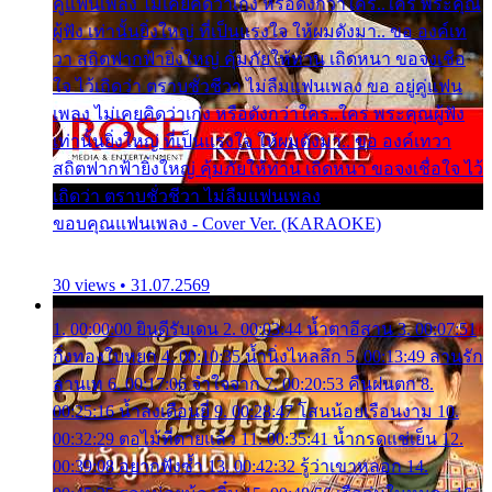
คู่แฟนเพลง ไม่เคยคิดว่าเก่ง หรือดังกว่าใคร..ใคร พระคุณ
ผู้ฟัง เท่านั้นยิ่งใหญ่ ที่เป็นแรงใจ ให้ผมดังมา.. ขอ องค์เท
วา สถิตฟากฟ้ายิ่งใหญ่ คุ้มภัยให้ท่าน เถิดหนา ขอจงเชื่อ
ใจ ไว้เถิดว่า ตราบชั่วชีวา ไม่ลืมแฟนเพลง ขอ อยู่คู่แฟน
เพลง ไม่เคยคิดว่าเก่ง หรือดังกว่าใคร..ใคร พระคุณผู้ฟัง
เท่านั้นยิ่งใหญ่ ที่เป็นแรงใจ ให้ผมดังมา.. ขอ องค์เทวา
สถิตฟากฟ้ายิ่งใหญ่ คุ้มภัยให้ท่าน เถิดหนา ขอจงเชื่อใจ ไว้
เถิดว่า ตราบชั่วชีวา ไม่ลืมแฟนเพลง
ขอบคุณแฟนเพลง - Cover Ver. (KARAOKE)
30 views • 31.07.2569
1. 00:00:00 ยินดีรับเดน 2. 00:03:44 น้ำตาอีสาน 3. 00:07:51
กิ่งทองใบหยก 4. 00:10:35 น้ำนิ่งไหลลึก 5. 00:13:49 ลานรัก
ลานเท 6. 00:17:06 จำใจจาก 7. 00:20:53 คืนฝนตก 8.
00:25:16 น้ำลงเดือนยี่ 9. 00:28:47 โสนน้อยเรือนงาม 10.
00:32:29 ตอไม้ที่ตายแล้ว 11. 00:35:41 น้ำกรดแช่เย็น 12.
00:39:08 อยากฟังซ้ำ 13. 00:42:32 รู้ว่าเขาหลอก 14.