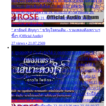
00:45:25 รอหน่อยน้องติ๋ม 15. 00:48:56 เรือล่มในหนอง 16.
00:51:43 บัตรเชิญสีเลือด 17. 00:56:07 อดีตรักโรงทอ 18.
01:00:00 เขมรไล่ควาย 19. 01:02:55 สาวสวนแตง 20.
01:05:51 แอบมอง 21. 01:09:27 พบรักปากน้ำโพ 22.
01:13:06 สายัณห์เมา
" สายัณห์ สัญญา " ขวัญใจคนเดิม - รวมเพลงดังเพราะๆ
ซึ้งๆ (Official Audio)
27 views • 21.07.2569
1. 00:00:00 ทำไมทำฉันได้ 2. 00:03:20 นางฟ้าสลัม 3.
00:06:50 คน 4. 00:10:36 บุญเหลือเกิน 5. 00:13:58 ฝนหยาด
สุดท้าย 6. 00:17:30 ยาใจยาจก 7. 00:20:30 คิดดูให้ดี 8.
00:24:21 ลบรอยแผลรัก 9. 00:27:35 เหมือนใจโดนกรีด 10.
00:30:54 ขบวนการเปาเปียว 11. 00:34:05 คำรำพัน 12.
00:37:20 ปาหนัน 13. 00:40:37 ใจเจ้ากรรม 14. 00:44:15 จูบ
ฉันแล้วจงตายเสีย 15. 00:47:24 ขอสูมาเต๊อะ 16. 00:51:11
คนใจมาร 17. 00:54:50 คืนทรมาน 18. 00:58:25 รักนี้สีดำ
19. 01:01:44 ส่วนเกิน 20. 01:05:42 หยาดน้ำฝนหยดน้ำตา
21. 01:09:13 เหลือเพียงฝัน 22. 01:13:26 เขา 23. 01:16:37