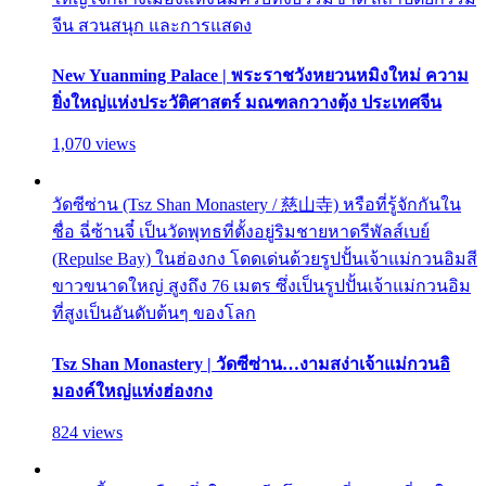
จีน สวนสนุก และการแสดง
New Yuanming Palace | พระราชวังหยวนหมิงใหม่ ความ
ยิ่งใหญ่แห่งประวัติศาสตร์ มณฑลกวางตุ้ง ประเทศจีน
1,070 views
วัดซีซ่าน (Tsz Shan Monastery / 慈山寺) หรือที่รู้จักกันใน
ชื่อ ฉี่ซ้านจี๋ เป็นวัดพุทธที่ตั้งอยู่ริมชายหาดรีพัลส์เบย์
(Repulse Bay) ในฮ่องกง โดดเด่นด้วยรูปปั้นเจ้าแม่กวนอิมสี
ขาวขนาดใหญ่ สูงถึง 76 เมตร ซึ่งเป็นรูปปั้นเจ้าแม่กวนอิม
ที่สูงเป็นอันดับต้นๆ ของโลก
Tsz Shan Monastery | วัดซีซ่าน…งามสง่าเจ้าแม่กวนอิ
มองค์ใหญ่แห่งฮ่องกง
824 views