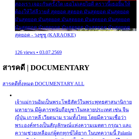
สองเรา เจอะกันครั้งใด เธอไม่เคยไยดี คราวนี้เธอยิ้มให้
ต้องให้ใส่ลีวายส์ สุดยอด สุดยอด มันสุดยอด มันสุดยอด
มันสุดยอด มันสุดยอด มันสุดยอด มันสุดยอด มันสุดยอด
มันสุดยอด มันสุดยอด มันสุดยอด มันสุดยอด มันสุดยอด
สุดยอด - วงซูซู (KARAOKE)
126 views • 03.07.2569
สารคดี
|
DOCUMENTARY
สารคดีทั้งหมด
DOCUMENTARY ALL
เจ้าแม่กวนอิมเป็นพระโพธิสัตว์ในพระพุทธศาสนานิกาย
มหายาน มีผู้เคารพนับถือบูชาในหลายประเทศ เช่น จีน
ญี่ปุ่น เกาหลี เวียดนาม รวมทั้งไทย โดยมีความเชื่อว่า
พระองค์ทรงเป็นสัญลักษณ์แห่งความเมตตา กรุณา และ
ความช่วยเหลือแก่ผู้ตกทุกข์ได้ยาก ในบทความนี้ Palanla