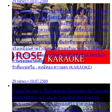
29 views • 10.07.2569
ไม่เคยรักใครแน่หรือ อยากเชื่อถือก็ไม่กล้า ติ๋มใช่คนสวย
ตรึงใจ ติ๋มใช่งามซึ้งตรึงตรา พี่หรือจะมาหมายร่วมชีวี ก็
คนเขาลืออื้อฉาว ว่าสาวๆรุมตอมพี่ ติ๋มอยากรับรักเหมือน
กัน แต่หวั่นจะช้ำดวงฤดี กลัวแฟนของพี่ชี้หน้าด่าทอ ก็คน
ชื่อต๋อยต้อยตุ้มตุ๋ยต่าย พี่ยังลืมได้ง่ายๆเลยหนอ แค่ตัวเรา
สาวบ้านนา แสนจะซอมซ่อ ขืนรักขืนรอคงช้ำสักวัน ถ้า
จริงเหมือนคำพร่ำเฉลย พี่อย่าเฉยรีบมาหมั้น ถ้าพี่สู่ขอ
ตามธรรมเนียม ติ๋มจะเตรียมรับเกลียวสัมพันธ์ ผิดหวังไม่
หวั่นขอยอมได้เคียง
รักติ๋มแน่หรือ - หงษ์ทอง ดาวอุดร (KARAOKE)
29 views • 10.07.2569
บัวทองโศก เพราะเป็นโรครักรุม ในอกกลัดกลุ้ม โดนแฟน
หนุ่มหลอกเอา เขารวย และรูปหล่อ มาพะเน้าพะนอ
ออเซาะจนใจเบา สงสาร บัวทองเศร้า น้ำตาคลอเบ้า เฝ้า
อาลัย หนุ่มรูปหล่อหนีไกล หัวใจบัวทองระรวย บัวทองโศก