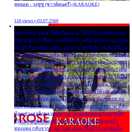
สุดยอด - วงซูซู (ซาวด์ดนตรี) (KARAOKE)
118 views • 03.07.2569
พ่อส่งเงินสามพัน ให้ฉันเรียนราม ได้อีกสักสามพัน ฉันคง
บ๊าย บาย จะไปซื้อกางเกงยีนส์ ลีวายส์มาใส่ เพราะเราเป็น
เด็กใต้ ลีวายส์อย่างเดียว อยากจะโชว์ถึงหิวโซ เด็กใต้ก็ไม่
หวั่น ตกตัวละหลายพัน กัดฟันซื้อมา ให้เด็กเทพเหลียวมอง
และต้องรู้ว่า เด็กใต้ไม่ธรรมดา แต่สุดยอด เดินโยกย้ายเย
ยวน กวนโอ๊ยพอได้ เพราะว่านุ่งลีวายส์ ตัวใหม่ใส่มา เดิน
เข้ามหาลัย จิ๊กโก๊มองหน้า ท่าจะมีปัญหา ไม่พอใจ ได้เป็น
เรื่องแน่นอน แต่ฉันไม่หวั่น เลยแหลงใต้ถามมัน ว่ามัน
พรั่นพรือ มันตอบว่าไม่พรื่อ เปลี่ยนเป็นยิ้มให้ เจอะเด็กใต้
ด้วยกัน ก็เลยรอด สุดยอด สุดยอด สุดยอด มันสุดยอด สุด
ยอด สุดยอด สุดยอด มันสุดยอด แอบหลงรักสาวราม ที่พัก
ห้องเช่า เธอผิวขาวผมยาว ปากแดงแหลงกลาง ถูกสเป็ก
จริงเธอ อยู่ห้องข้างข้าง อยากเข้าไปแหลงกลาง กลัว
ทองแดง กลับจากรามมาเจอ เธอมาซื้อข้าว แต่ก่อนนั้น