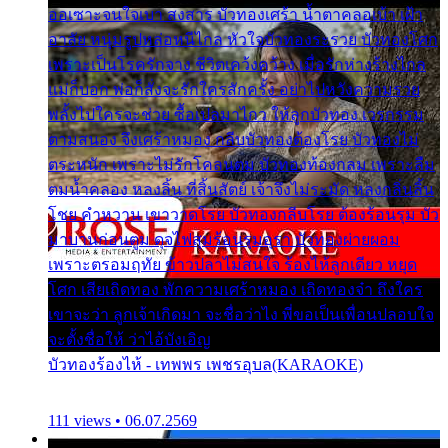
ออเซาะจนใจเบา สงสาร บัวทองเศร้า น้ำตาคลอเบ้า เฝ้า
อาลัย หนุ่มรูปหล่อหนีไกล หัวใจบัวทองระรวย บัวทองโศก
เพราะเป็นโรครักจาง ชีวิตเคว้งคว้าง เมื่อรักห่างร้างไกล
แม่ก็บอก พ่อก็สั่งจะรักใครสักครั้ง อย่าไปหวังความรวย
พลั้งไปใครจะช่วย ซื้อเปลมาไกว ให้ลูกบัวทอง เวรกรรม
ตามสนอง จึงเศร้าหมอง กลีบบัวทองต้องโรย บัวทองไม่
ตระหนัก เพราะไม่รักโคลนตม บัวทองท้องกลม เพราะลืม
ตมน้ำคลอง หลงลิ้น ที่สิ้นสัตย์ เจ้าจึงไม่ระมัด หลงกลิ่นลิ้น
โชย คำหวาน เขาวาดโรย บัวทองกลีบโรย ต้องร้อนรุม บัว
มาบานก่อนตูม ดุจไฟสุมร้อนรุมอุรา บัวทองผ่ายผอม
เพราะตรอมฤทัย ข้าวปลาไม่สนใจ ร้องไห้ลูกเดียว หยุด
โศก เสียเถิดทอง พักความเศร้าหมอง เถิดทองจ๋า ถึงใคร
เขาจะว่า ลูกเจ้าเกิดมา จะชื่อว่าไง พี่ขอเป็นเพื่อนปลอบใจ
จะตั้งชื่อให้ ว่าไอ้บังเอิญ
บัวทองร้องไห้ - เทพพร เพชรอุบล(KARAOKE)
111 views • 06.07.2569