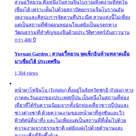
สวนอวี้หยวน คือหนึ่งในสวนจีนโบราณที่งดงามที่สุดใน
เซี่ยงไฮ้ เพราะเต็มไปด้วยสถาปัตยกรรมจีนโบราณอัน
งดงามและศิลปะการจัดสวนที่ประณีต สวนแห่งนี้ไม่เพียง
แต่เป็นสถานที่พักผ่อนหย่อนใจแต่ยังเป็นมรดกทาง
วัฒนธรรมที่สำคัญของจีนด้วยประวัติศาสตร์อันยาวนาน
กว่า 400 ปี
Yuyuan Garden : สวนอวี้หยวน จุดเช็กอินห้ามพลาดเมื่อ
มาเซี่ยงไฮ้ ประเทศจีน
1,304 views
หน้าผาโทจินโบ (Tojinbo) ตั้งอยู่ในจังหวัดฟุกุอิ (Fukui) ทาง
ภาคตะวันออกของประเทศญี่ปุ่น เป็นหนึ่งในสถานที่ท่อง
เที่ยวที่ได้รับความนิยมจากทั้งนักท่องเที่ยวชาวญี่ปุ่นและ
ชาวต่างชาติ ด้วยความงามของหน้าผาที่สูงชันและวิว
ทิวทัศน์ที่น่าทึ่ง และไม่เพียงแต่เป็นสถานที่ที่เต็มไปด้วย
ความงามจากธรรมชาติ แต่ยังแฝงไปด้วยตำนานและ
ความเชื่อที่ลึกซึ้งด้วย