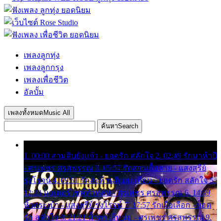
เพลงลูกทุ่ง
เพลงลูกกรุง
เพลงเพื่อชีวิต
อัลบั้ม
เพลงทั้งหมด
Music All
ค้นหา
Search
1. 00:00 สามสิบยังแจ๋ว - ยอดรัก สลักใจ 2. 02:49 รักมาห้าปี
- ศรเพชร ศรสุพรรณ 3. 05:57 รักสาวเสื้อลาย - แสงสุรีย์
รุ่งโรจน์ 4. 09:51 รักสะท้านดินสะเทือน - ยอดรัก สลักใจ 5.
12:23 มอเตอร์ไซค์ทำหล่น - ศรเพชร ศรสุพรรณ 6. 14:49
หิ้วกระเป๋า - แสงสุรีย์ รุ่งโรจน์ 7. 17:57 รักเผื่อเลือก - ยอด
รัก สลักใจ 8. 21:21 น้ำตาไอ้หนุ่ม - ศรเพชร ศรสุพรรณ 9.