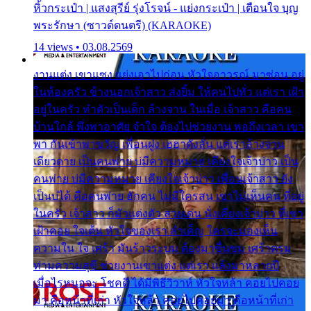
หิ้วกระเป๋า | แสงสุรีย์ รุ่งโรจน์ - แย่งกระเป๋า | เตือนใจ บุญ
พระรักษา (ซาวด์ดนตรี) (KARAOKE)
14 views • 03.08.2569
งานแต่ง เขาแซง แย่งเอาไปก่อน หัวใจอาวรณ์ มาซ่อน อยู่
ในห้องครัว ข้างนอกเจ้าสาว ส่งยิ้ม ให้คนไปทั่ว แต่เรา เฝ้า
อยู่ในครัว ทำตัวเป็นเด็ก ล้างจาน ในเมื่อ เจ้าสาว คือคน
บ้านใกล้ พึ่งพาอาศัย จำใจ ต้องไปช่วยงาน พอถึงเวลา เขา
พา กันเข้าพาขวัญ เพื่อนฝูง เฮฮาดังลั่น แต่เราล้างจาน
เดียวดาย เป็นคนพ่าย บ่มีความหมาย เคียงใจเจ้าบ่าว เป็น
คนพ่าย บ่มีความหมาย เคียงใจเจ้าบ่าว เพื่อนเจ้าสาว ยัง
เป็นบ่ได้ คือคนพ่าย ฮักคน ไม่มีใครสน เขาไม่เห็นคน ที่อยู่
ในครัว เจ้าสาว ก็มัวแต่งตัว สวยเด่น นั่งเคียงเจ้าบ่าว ที่เขา
เฝ้าคอย ใจเต้น หัวใจของเรา ลำเค็ญ ใครจะมองเห็น
ความใน ใจ เศร้า มันร้าวระบม ต้องมาขื่นขม เศร้าตรม
ท่ามความสุขี ช่วยงานเขาแต่ง แต่เรา แล้งมาหลายปี
เมื่อไรหนอจะ โชคดี ได้มีพิธีวิวาห์ หัวใจหล้า คอยไปคอย
มา คือหน้าที่เก่า หัวใจหล้า คอยไปคอยมา คือหน้าที่เก่า