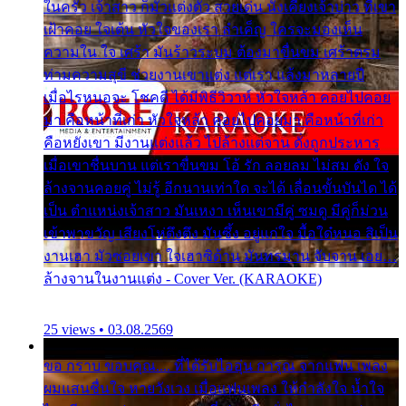
ในครัว เจ้าสาว ก็มัวแต่งตัว สวยเด่น นั่งเคียงเจ้าบ่าว ที่เขา
เฝ้าคอย ใจเต้น หัวใจของเรา ลำเค็ญ ใครจะมองเห็น
ความใน ใจ เศร้า มันร้าวระบม ต้องมาขื่นขม เศร้าตรม
ท่ามความสุขี ช่วยงานเขาแต่ง แต่เรา แล้งมาหลายปี
เมื่อไรหนอจะ โชคดี ได้มีพิธีวิวาห์ หัวใจหล้า คอยไปคอย
มา คือหน้าที่เก่า หัวใจหล้า คอยไปคอยมา คือหน้าที่เก่า
คือหยังเขา มีงานแต่งแล้ว ไปล้างแต่จาน ดั่งถูกประหาร
เมื่อเขาชื่นบาน แต่เราขื่นขม โอ้ รัก ลอยลม ไม่สม ดัง ใจ
ล้างจานคอยคู่ ไม่รู้ อีกนานเท่าใด จะได้ เลื่อนขั้นบันได ได้
เป็น ตำแหน่งเจ้าสาว มันเหงา เห็นเขามีคู่ ซมดู มีคู่ก็ม่วน
เข้าพาขวัญ เสียงโห่ตึงตึง มันซึ้ง อยู่แก่ใจ มื้อใด๋หนอ สิเป็น
งานเฮา มัวซอยเขา ใจเฮาซิด้าน มันทรมาน จับจาน เอย…
ล้างจานในงานแต่ง - Cover Ver. (KARAOKE)
25 views • 03.08.2569
ขอ กราบ ขอบคุณ.... ที่ได้รับไออุ่น การุณ จากแฟน เพลง
ผมแสนชื่นใจ หายวังเวง เมื่อแฟนเพลง ให้กำลังใจ น้ำใจ