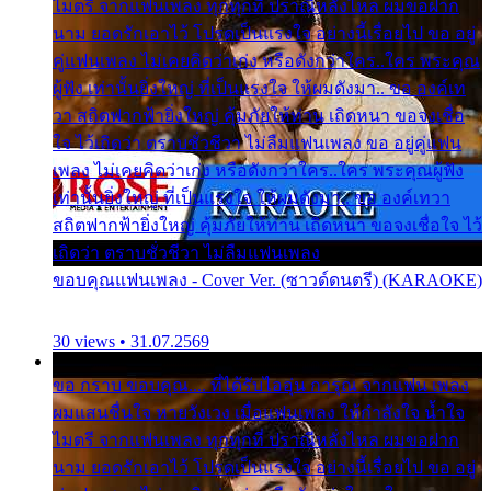
ไมตรี จากแฟนเพลง ทุกทุกที่ ปราณีหลั่งไหล ผมขอฝาก
นาม ยอดรักเอาไว้ โปรดเป็นแรงใจ อย่างนี้เรื่อยไป ขอ อยู่
คู่แฟนเพลง ไม่เคยคิดว่าเก่ง หรือดังกว่าใคร..ใคร พระคุณ
ผู้ฟัง เท่านั้นยิ่งใหญ่ ที่เป็นแรงใจ ให้ผมดังมา.. ขอ องค์เท
วา สถิตฟากฟ้ายิ่งใหญ่ คุ้มภัยให้ท่าน เถิดหนา ขอจงเชื่อ
ใจ ไว้เถิดว่า ตราบชั่วชีวา ไม่ลืมแฟนเพลง ขอ อยู่คู่แฟน
เพลง ไม่เคยคิดว่าเก่ง หรือดังกว่าใคร..ใคร พระคุณผู้ฟัง
เท่านั้นยิ่งใหญ่ ที่เป็นแรงใจ ให้ผมดังมา.. ขอ องค์เทวา
สถิตฟากฟ้ายิ่งใหญ่ คุ้มภัยให้ท่าน เถิดหนา ขอจงเชื่อใจ ไว้
เถิดว่า ตราบชั่วชีวา ไม่ลืมแฟนเพลง
ขอบคุณแฟนเพลง - Cover Ver. (ซาวด์ดนตรี) (KARAOKE)
30 views • 31.07.2569
ขอ กราบ ขอบคุณ.... ที่ได้รับไออุ่น การุณ จากแฟน เพลง
ผมแสนชื่นใจ หายวังเวง เมื่อแฟนเพลง ให้กำลังใจ น้ำใจ
ไมตรี จากแฟนเพลง ทุกทุกที่ ปราณีหลั่งไหล ผมขอฝาก
นาม ยอดรักเอาไว้ โปรดเป็นแรงใจ อย่างนี้เรื่อยไป ขอ อยู่