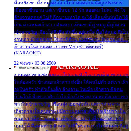
คือหยังเขา มีงานแต่งแล้ว ไปล้างแต่จาน ดั่งถูกประหาร
เมื่อเขาชื่นบาน แต่เราขื่นขม โอ้ รัก ลอยลม ไม่สม ดัง ใจ
ล้างจานคอยคู่ ไม่รู้ อีกนานเท่าใด จะได้ เลื่อนขั้นบันได ได้
เป็น ตำแหน่งเจ้าสาว มันเหงา เห็นเขามีคู่ ซมดู มีคู่ก็ม่วน
เข้าพาขวัญ เสียงโห่ตึงตึง มันซึ้ง อยู่แก่ใจ มื้อใด๋หนอ สิเป็น
งานเฮา มัวซอยเขา ใจเฮาซิด้าน มันทรมาน จับจาน เอย…
ล้างจานในงานแต่ง - Cover Ver. (ซาวด์ดนตรี)
(KARAOKE)
22 views • 03.08.2569
งานแต่ง เขาแซง แย่งเอาไปก่อน หัวใจอาวรณ์ มาซ่อน อยู่
ในห้องครัว ข้างนอกเจ้าสาว ส่งยิ้ม ให้คนไปทั่ว แต่เรา เฝ้า
อยู่ในครัว ทำตัวเป็นเด็ก ล้างจาน ในเมื่อ เจ้าสาว คือคน
บ้านใกล้ พึ่งพาอาศัย จำใจ ต้องไปช่วยงาน พอถึงเวลา เขา
พา กันเข้าพาขวัญ เพื่อนฝูง เฮฮาดังลั่น แต่เราล้างจาน
เดียวดาย เป็นคนพ่าย บ่มีความหมาย เคียงใจเจ้าบ่าว เป็น
คนพ่าย บ่มีความหมาย เคียงใจเจ้าบ่าว เพื่อนเจ้าสาว ยัง
เป็นบ่ได้ คือคนพ่าย ฮักคน ไม่มีใครสน เขาไม่เห็นคน ที่อยู่