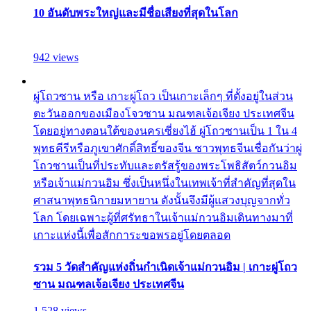
10 อันดับพระใหญ่และมีชื่อเสียงที่สุดในโลก
942 views
ผู่โถวซาน หรือ เกาะผู่โถว เป็นเกาะเล็กๆ ที่ตั้งอยู่ในส่วน
ตะวันออกของเมืองโจวซาน มณฑลเจ้อเจียง ประเทศจีน
โดยอยู่ทางตอนใต้ของนครเซี่ยงไฮ้ ผู่โถวซานเป็น 1 ใน 4
พุทธคีรีหรือภูเขาศักดิ์สิทธิ์ของจีน ชาวพุทธจีนเชื่อกันว่าผู่
โถวซานเป็นที่ประทับและตรัสรู้ของพระโพธิสัตว์กวนอิม
หรือเจ้าแม่กวนอิม ซึ่งเป็นหนึ่งในเทพเจ้าที่สำคัญที่สุดใน
ศาสนาพุทธนิกายมหายาน ดังนั้นจึงมีผู้แสวงบุญจากทั่ว
โลก โดยเฉพาะผู้ที่ศรัทธาในเจ้าแม่กวนอิมเดินทางมาที่
เกาะแห่งนี้เพื่อสักการะขอพรอยู่โดยตลอด
รวม 5 วัดสำคัญแห่งถิ่นกำเนิดเจ้าแม่กวนอิม | เกาะผู่โถว
ซาน มณฑลเจ้อเจียง ประเทศจีน
1,528 views