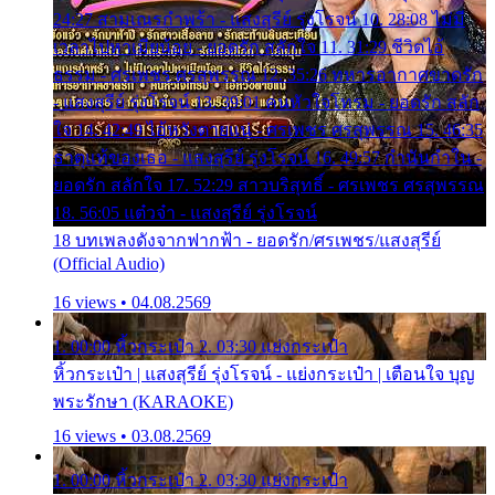
24:27 สามเณรกำพร้า - แสงสุรีย์ รุ่งโรจน์ 10. 28:08 ไม่มี
เวลาไปหาเมียน้อย - ยอดรัก สลักใจ 11. 31:29 ชีวิตไอ้
ธรรม - ศรเพชร ศรสุพรรณ 12. 35:26 ทหารอากาศขาดรัก
- แสงสุรีย์ รุ่งโรจน์ 13. 39:01 คนหัวใจโทรม - ยอดรัก สลัก
ใจ 14. 42:49 ไอ้หวังตายแน่ - ศรเพชร ศรสุพรรณ 15. 46:35
ธาตุแท้ของเธอ - แสงสุรีย์ รุ่งโรจน์ 16. 49:57 กำนันกำใน -
ยอดรัก สลักใจ 17. 52:29 สาวบริสุทธิ์ - ศรเพชร ศรสุพรรณ
18. 56:05 แต๋วจ๋า - แสงสุรีย์ รุ่งโรจน์
18 บทเพลงดังจากฟากฟ้า - ยอดรัก/ศรเพชร/แสงสุรีย์
(Official Audio)
16 views • 04.08.2569
1. 00:00 หิ้วกระเป๋า 2. 03:30 แย่งกระเป๋า
หิ้วกระเป๋า | แสงสุรีย์ รุ่งโรจน์ - แย่งกระเป๋า | เตือนใจ บุญ
พระรักษา (KARAOKE)
16 views • 03.08.2569
1. 00:00 หิ้วกระเป๋า 2. 03:30 แย่งกระเป๋า