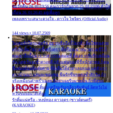
ขอรักคืน 24. 01:19:56 คนเรารักกันยาก 25. 01:23:06 หัวใจ
เถื่อน 26. 01:26:45 อยู่เพื่อลูก
เพลงเพราะเสนาะดวงใจ - ดาวใจ ไพจิตร (Official Audio)
144 views • 10.07.2569
ไม่เคยรักใครแน่หรือ อยากเชื่อถือก็ไม่กล้า ติ๋มใช่คนสวย
ตรึงใจ ติ๋มใช่งามซึ้งตรึงตรา พี่หรือจะมาหมายร่วมชีวี ก็
คนเขาลืออื้อฉาว ว่าสาวๆรุมตอมพี่ ติ๋มอยากรับรักเหมือน
กัน แต่หวั่นจะช้ำดวงฤดี กลัวแฟนของพี่ชี้หน้าด่าทอ ก็คน
ชื่อต๋อยต้อยตุ้มตุ๋ยต่าย พี่ยังลืมได้ง่ายๆเลยหนอ แค่ตัวเรา
สาวบ้านนา แสนจะซอมซ่อ ขืนรักขืนรอคงช้ำสักวัน ถ้า
จริงเหมือนคำพร่ำเฉลย พี่อย่าเฉยรีบมาหมั้น ถ้าพี่สู่ขอ
ตามธรรมเนียม ติ๋มจะเตรียมรับเกลียวสัมพันธ์ ผิดหวังไม่
หวั่นขอยอมได้เคียง
รักติ๋มแน่หรือ - หงษ์ทอง ดาวอุดร (ซาวด์ดนตรี)
(KARAOKE)