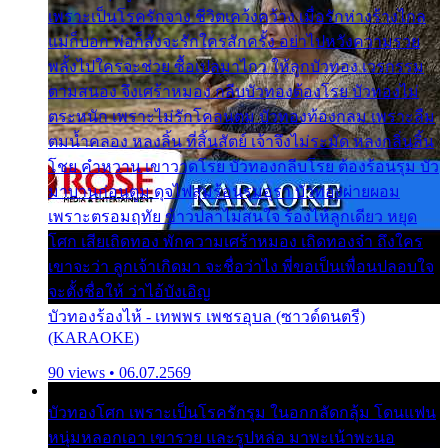
เพราะเป็นโรครักจาง ชีวิตเคว้งคว้าง เมื่อรักห่างร้างไกล
แม่ก็บอก พ่อก็สั่งจะรักใครสักครั้ง อย่าไปหวังความรวย
พลั้งไปใครจะช่วย ซื้อเปลมาไกว ให้ลูกบัวทอง เวรกรรม
ตามสนอง จึงเศร้าหมอง กลีบบัวทองต้องโรย บัวทองไม่
ตระหนัก เพราะไม่รักโคลนตม บัวทองท้องกลม เพราะลืม
ตมน้ำคลอง หลงลิ้น ที่สิ้นสัตย์ เจ้าจึงไม่ระมัด หลงกลิ่นลิ้น
โชย คำหวาน เขาวาดโรย บัวทองกลีบโรย ต้องร้อนรุม บัว
มาบานก่อนตูม ดุจไฟสุมร้อนรุมอุรา บัวทองผ่ายผอม
เพราะตรอมฤทัย ข้าวปลาไม่สนใจ ร้องไห้ลูกเดียว หยุด
โศก เสียเถิดทอง พักความเศร้าหมอง เถิดทองจ๋า ถึงใคร
เขาจะว่า ลูกเจ้าเกิดมา จะชื่อว่าไง พี่ขอเป็นเพื่อนปลอบใจ
จะตั้งชื่อให้ ว่าไอ้บังเอิญ
บัวทองร้องไห้ - เทพพร เพชรอุบล (ซาวด์ดนตรี)
(KARAOKE)
90 views • 06.07.2569
บัวทองโศก เพราะเป็นโรครักรุม ในอกกลัดกลุ้ม โดนแฟน
หนุ่มหลอกเอา เขารวย และรูปหล่อ มาพะเน้าพะนอ