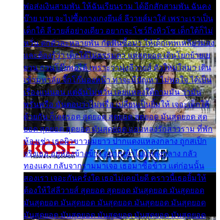
พ่อส่งเงินสามพัน ให้ฉันเรียนราม ได้อีกสักสามพัน ฉันคง
บ๊าย บาย จะไปซื้อกางเกงยีนส์ ลีวายส์มาใส่ เพราะเราเป็น
เด็กใต้ ลีวายส์อย่างเดียว อยากจะโชว์ถึงหิวโซ เด็กใต้ก็ไม่
หวั่น ตกตัวละหลายพัน กัดฟันซื้อมา ให้เด็กเทพเหลียวมอง
และต้องรู้ว่า เด็กใต้ไม่ธรรมดา แต่สุดยอด เดินโยกย้ายเย
ยวน กวนโอ๊ยพอได้ เพราะว่านุ่งลีวายส์ ตัวใหม่ใส่มา เดิน
เข้ามหาลัย จิ๊กโก๊มองหน้า ท่าจะมีปัญหา ไม่พอใจ ได้เป็น
เรื่องแน่นอน แต่ฉันไม่หวั่น เลยแหลงใต้ถามมัน ว่ามัน
พรั่นพรือ มันตอบว่าไม่พรื่อ เปลี่ยนเป็นยิ้มให้ เจอะเด็กใต้
ด้วยกัน ก็เลยรอด สุดยอด สุดยอด สุดยอด มันสุดยอด สุด
ยอด สุดยอด สุดยอด มันสุดยอด แอบหลงรักสาวราม ที่พัก
ห้องเช่า เธอผิวขาวผมยาว ปากแดงแหลงกลาง ถูกสเป็ก
จริงเธอ อยู่ห้องข้างข้าง อยากเข้าไปแหลงกลาง กลัว
ทองแดง กลับจากรามมาเจอ เธอมาซื้อข้าว แต่ก่อนนั้น
สองเรา เจอะกันครั้งใด เธอไม่เคยไยดี คราวนี้เธอยิ้มให้
ต้องให้ใส่ลีวายส์ สุดยอด สุดยอด มันสุดยอด มันสุดยอด
มันสุดยอด มันสุดยอด มันสุดยอด มันสุดยอด มันสุดยอด
มันสุดยอด มันสุดยอด มันสุดยอด มันสุดยอด มันสุดยอด