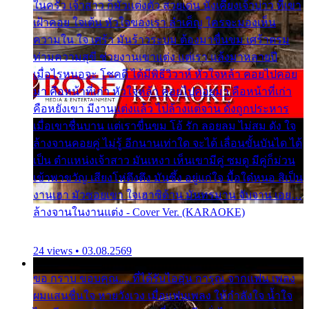
ในครัว เจ้าสาว ก็มัวแต่งตัว สวยเด่น นั่งเคียงเจ้าบ่าว ที่เขา
เฝ้าคอย ใจเต้น หัวใจของเรา ลำเค็ญ ใครจะมองเห็น
ความใน ใจ เศร้า มันร้าวระบม ต้องมาขื่นขม เศร้าตรม
ท่ามความสุขี ช่วยงานเขาแต่ง แต่เรา แล้งมาหลายปี
เมื่อไรหนอจะ โชคดี ได้มีพิธีวิวาห์ หัวใจหล้า คอยไปคอย
มา คือหน้าที่เก่า หัวใจหล้า คอยไปคอยมา คือหน้าที่เก่า
คือหยังเขา มีงานแต่งแล้ว ไปล้างแต่จาน ดั่งถูกประหาร
เมื่อเขาชื่นบาน แต่เราขื่นขม โอ้ รัก ลอยลม ไม่สม ดัง ใจ
ล้างจานคอยคู่ ไม่รู้ อีกนานเท่าใด จะได้ เลื่อนขั้นบันได ได้
เป็น ตำแหน่งเจ้าสาว มันเหงา เห็นเขามีคู่ ซมดู มีคู่ก็ม่วน
เข้าพาขวัญ เสียงโห่ตึงตึง มันซึ้ง อยู่แก่ใจ มื้อใด๋หนอ สิเป็น
งานเฮา มัวซอยเขา ใจเฮาซิด้าน มันทรมาน จับจาน เอย…
ล้างจานในงานแต่ง - Cover Ver. (KARAOKE)
24 views • 03.08.2569
ขอ กราบ ขอบคุณ.... ที่ได้รับไออุ่น การุณ จากแฟน เพลง
ผมแสนชื่นใจ หายวังเวง เมื่อแฟนเพลง ให้กำลังใจ น้ำใจ