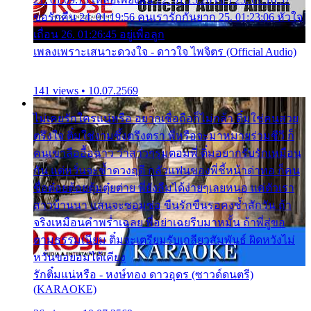
ขอรักคืน 24. 01:19:56 คนเรารักกันยาก 25. 01:23:06 หัวใจ
เถื่อน 26. 01:26:45 อยู่เพื่อลูก
เพลงเพราะเสนาะดวงใจ - ดาวใจ ไพจิตร (Official Audio)
141 views • 10.07.2569
ไม่เคยรักใครแน่หรือ อยากเชื่อถือก็ไม่กล้า ติ๋มใช่คนสวย
ตรึงใจ ติ๋มใช่งามซึ้งตรึงตรา พี่หรือจะมาหมายร่วมชีวี ก็
คนเขาลืออื้อฉาว ว่าสาวๆรุมตอมพี่ ติ๋มอยากรับรักเหมือน
กัน แต่หวั่นจะช้ำดวงฤดี กลัวแฟนของพี่ชี้หน้าด่าทอ ก็คน
ชื่อต๋อยต้อยตุ้มตุ๋ยต่าย พี่ยังลืมได้ง่ายๆเลยหนอ แค่ตัวเรา
สาวบ้านนา แสนจะซอมซ่อ ขืนรักขืนรอคงช้ำสักวัน ถ้า
จริงเหมือนคำพร่ำเฉลย พี่อย่าเฉยรีบมาหมั้น ถ้าพี่สู่ขอ
ตามธรรมเนียม ติ๋มจะเตรียมรับเกลียวสัมพันธ์ ผิดหวังไม่
หวั่นขอยอมได้เคียง
รักติ๋มแน่หรือ - หงษ์ทอง ดาวอุดร (ซาวด์ดนตรี)
(KARAOKE)