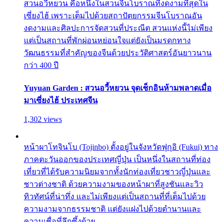
สวนอวี้หยวน คือหนึ่งในสวนจีนโบราณที่งดงามที่สุดใน
เซี่ยงไฮ้ เพราะเต็มไปด้วยสถาปัตยกรรมจีนโบราณอัน
งดงามและศิลปะการจัดสวนที่ประณีต สวนแห่งนี้ไม่เพียง
แต่เป็นสถานที่พักผ่อนหย่อนใจแต่ยังเป็นมรดกทาง
วัฒนธรรมที่สำคัญของจีนด้วยประวัติศาสตร์อันยาวนาน
กว่า 400 ปี
Yuyuan Garden : สวนอวี้หยวน จุดเช็กอินห้ามพลาดเมื่อ
มาเซี่ยงไฮ้ ประเทศจีน
1,302 views
หน้าผาโทจินโบ (Tojinbo) ตั้งอยู่ในจังหวัดฟุกุอิ (Fukui) ทาง
ภาคตะวันออกของประเทศญี่ปุ่น เป็นหนึ่งในสถานที่ท่อง
เที่ยวที่ได้รับความนิยมจากทั้งนักท่องเที่ยวชาวญี่ปุ่นและ
ชาวต่างชาติ ด้วยความงามของหน้าผาที่สูงชันและวิว
ทิวทัศน์ที่น่าทึ่ง และไม่เพียงแต่เป็นสถานที่ที่เต็มไปด้วย
ความงามจากธรรมชาติ แต่ยังแฝงไปด้วยตำนานและ
ความเชื่อที่ลึกซึ้งด้วย