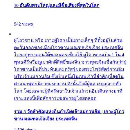
10 อันดับพระใหญ่และมีชื่อเสียงที่สุดในโลก
942 views
ผู่โถวซาน หรือ เกาะผู่โถว เป็นเกาะเล็กๆ ที่ตั้งอยู่ในส่วน
ตะวันออกของเมืองโจวซาน มณฑลเจ้อเจียง ประเทศจีน
โดยอยู่ทางตอนใต้ของนครเซี่ยงไฮ้ ผู่โถวซานเป็น 1 ใน 4
พุทธคีรีหรือภูเขาศักดิ์สิทธิ์ของจีน ชาวพุทธจีนเชื่อกันว่าผู่
โถวซานเป็นที่ประทับและตรัสรู้ของพระโพธิสัตว์กวนอิม
หรือเจ้าแม่กวนอิม ซึ่งเป็นหนึ่งในเทพเจ้าที่สำคัญที่สุดใน
ศาสนาพุทธนิกายมหายาน ดังนั้นจึงมีผู้แสวงบุญจากทั่ว
โลก โดยเฉพาะผู้ที่ศรัทธาในเจ้าแม่กวนอิมเดินทางมาที่
เกาะแห่งนี้เพื่อสักการะขอพรอยู่โดยตลอด
รวม 5 วัดสำคัญแห่งถิ่นกำเนิดเจ้าแม่กวนอิม | เกาะผู่โถว
ซาน มณฑลเจ้อเจียง ประเทศจีน
1,526 views