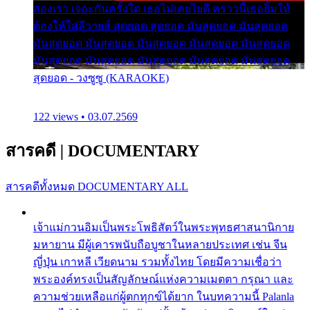
สองเรา เจอะกันครั้งใด เธอไม่เคยไยดี คราวนี้เธอยิ้มให้
ต้องให้ใส่ลีวายส์ สุดยอด สุดยอด มันสุดยอด มันสุดยอด
มันสุดยอด มันสุดยอด มันสุดยอด มันสุดยอด มันสุดยอด
มันสุดยอด มันสุดยอด มันสุดยอด มันสุดยอด มันสุดยอด
สุดยอด - วงซูซู (KARAOKE)
122 views • 03.07.2569
สารคดี
|
DOCUMENTARY
สารคดีทั้งหมด
DOCUMENTARY ALL
เจ้าแม่กวนอิมเป็นพระโพธิสัตว์ในพระพุทธศาสนานิกาย
มหายาน มีผู้เคารพนับถือบูชาในหลายประเทศ เช่น จีน
ญี่ปุ่น เกาหลี เวียดนาม รวมทั้งไทย โดยมีความเชื่อว่า
พระองค์ทรงเป็นสัญลักษณ์แห่งความเมตตา กรุณา และ
ความช่วยเหลือแก่ผู้ตกทุกข์ได้ยาก ในบทความนี้ Palanla