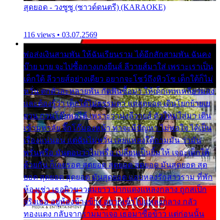
สุดยอด - วงซูซู (ซาวด์ดนตรี) (KARAOKE)
116 views • 03.07.2569
พ่อส่งเงินสามพัน ให้ฉันเรียนราม ได้อีกสักสามพัน ฉันคง
บ๊าย บาย จะไปซื้อกางเกงยีนส์ ลีวายส์มาใส่ เพราะเราเป็น
เด็กใต้ ลีวายส์อย่างเดียว อยากจะโชว์ถึงหิวโซ เด็กใต้ก็ไม่
หวั่น ตกตัวละหลายพัน กัดฟันซื้อมา ให้เด็กเทพเหลียวมอง
และต้องรู้ว่า เด็กใต้ไม่ธรรมดา แต่สุดยอด เดินโยกย้ายเย
ยวน กวนโอ๊ยพอได้ เพราะว่านุ่งลีวายส์ ตัวใหม่ใส่มา เดิน
เข้ามหาลัย จิ๊กโก๊มองหน้า ท่าจะมีปัญหา ไม่พอใจ ได้เป็น
เรื่องแน่นอน แต่ฉันไม่หวั่น เลยแหลงใต้ถามมัน ว่ามัน
พรั่นพรือ มันตอบว่าไม่พรื่อ เปลี่ยนเป็นยิ้มให้ เจอะเด็กใต้
ด้วยกัน ก็เลยรอด สุดยอด สุดยอด สุดยอด มันสุดยอด สุด
ยอด สุดยอด สุดยอด มันสุดยอด แอบหลงรักสาวราม ที่พัก
ห้องเช่า เธอผิวขาวผมยาว ปากแดงแหลงกลาง ถูกสเป็ก
จริงเธอ อยู่ห้องข้างข้าง อยากเข้าไปแหลงกลาง กลัว
ทองแดง กลับจากรามมาเจอ เธอมาซื้อข้าว แต่ก่อนนั้น