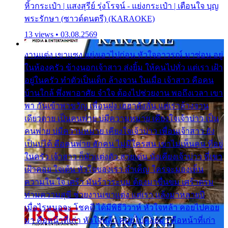
หิ้วกระเป๋า | แสงสุรีย์ รุ่งโรจน์ - แย่งกระเป๋า | เตือนใจ บุญ
พระรักษา (ซาวด์ดนตรี) (KARAOKE)
13 views • 03.08.2569
งานแต่ง เขาแซง แย่งเอาไปก่อน หัวใจอาวรณ์ มาซ่อน อยู่
ในห้องครัว ข้างนอกเจ้าสาว ส่งยิ้ม ให้คนไปทั่ว แต่เรา เฝ้า
อยู่ในครัว ทำตัวเป็นเด็ก ล้างจาน ในเมื่อ เจ้าสาว คือคน
บ้านใกล้ พึ่งพาอาศัย จำใจ ต้องไปช่วยงาน พอถึงเวลา เขา
พา กันเข้าพาขวัญ เพื่อนฝูง เฮฮาดังลั่น แต่เราล้างจาน
เดียวดาย เป็นคนพ่าย บ่มีความหมาย เคียงใจเจ้าบ่าว เป็น
คนพ่าย บ่มีความหมาย เคียงใจเจ้าบ่าว เพื่อนเจ้าสาว ยัง
เป็นบ่ได้ คือคนพ่าย ฮักคน ไม่มีใครสน เขาไม่เห็นคน ที่อยู่
ในครัว เจ้าสาว ก็มัวแต่งตัว สวยเด่น นั่งเคียงเจ้าบ่าว ที่เขา
เฝ้าคอย ใจเต้น หัวใจของเรา ลำเค็ญ ใครจะมองเห็น
ความใน ใจ เศร้า มันร้าวระบม ต้องมาขื่นขม เศร้าตรม
ท่ามความสุขี ช่วยงานเขาแต่ง แต่เรา แล้งมาหลายปี
เมื่อไรหนอจะ โชคดี ได้มีพิธีวิวาห์ หัวใจหล้า คอยไปคอย
มา คือหน้าที่เก่า หัวใจหล้า คอยไปคอยมา คือหน้าที่เก่า