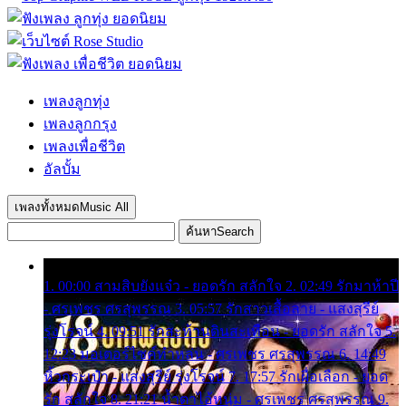
เพลงลูกทุ่ง
เพลงลูกกรุง
เพลงเพื่อชีวิต
อัลบั้ม
เพลงทั้งหมด
Music All
ค้นหา
Search
1. 00:00 สามสิบยังแจ๋ว - ยอดรัก สลักใจ 2. 02:49 รักมาห้าปี
- ศรเพชร ศรสุพรรณ 3. 05:57 รักสาวเสื้อลาย - แสงสุรีย์
รุ่งโรจน์ 4. 09:51 รักสะท้านดินสะเทือน - ยอดรัก สลักใจ 5.
12:23 มอเตอร์ไซค์ทำหล่น - ศรเพชร ศรสุพรรณ 6. 14:49
หิ้วกระเป๋า - แสงสุรีย์ รุ่งโรจน์ 7. 17:57 รักเผื่อเลือก - ยอด
รัก สลักใจ 8. 21:21 น้ำตาไอ้หนุ่ม - ศรเพชร ศรสุพรรณ 9.