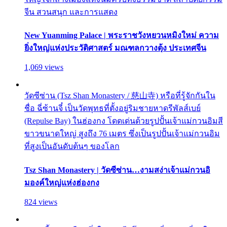
จีน สวนสนุก และการแสดง
New Yuanming Palace | พระราชวังหยวนหมิงใหม่ ความ
ยิ่งใหญ่แห่งประวัติศาสตร์ มณฑลกวางตุ้ง ประเทศจีน
1,069 views
วัดซีซ่าน (Tsz Shan Monastery / 慈山寺) หรือที่รู้จักกันใน
ชื่อ ฉี่ซ้านจี๋ เป็นวัดพุทธที่ตั้งอยู่ริมชายหาดรีพัลส์เบย์
(Repulse Bay) ในฮ่องกง โดดเด่นด้วยรูปปั้นเจ้าแม่กวนอิมสี
ขาวขนาดใหญ่ สูงถึง 76 เมตร ซึ่งเป็นรูปปั้นเจ้าแม่กวนอิม
ที่สูงเป็นอันดับต้นๆ ของโลก
Tsz Shan Monastery | วัดซีซ่าน…งามสง่าเจ้าแม่กวนอิ
มองค์ใหญ่แห่งฮ่องกง
824 views