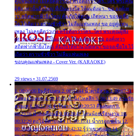
คู่แฟนเพลง ไม่เคยคิดว่าเก่ง หรือดังกว่าใคร..ใคร พระคุณ
ผู้ฟัง เท่านั้นยิ่งใหญ่ ที่เป็นแรงใจ ให้ผมดังมา.. ขอ องค์เท
วา สถิตฟากฟ้ายิ่งใหญ่ คุ้มภัยให้ท่าน เถิดหนา ขอจงเชื่อ
ใจ ไว้เถิดว่า ตราบชั่วชีวา ไม่ลืมแฟนเพลง ขอ อยู่คู่แฟน
เพลง ไม่เคยคิดว่าเก่ง หรือดังกว่าใคร..ใคร พระคุณผู้ฟัง
เท่านั้นยิ่งใหญ่ ที่เป็นแรงใจ ให้ผมดังมา.. ขอ องค์เทวา
สถิตฟากฟ้ายิ่งใหญ่ คุ้มภัยให้ท่าน เถิดหนา ขอจงเชื่อใจ ไว้
เถิดว่า ตราบชั่วชีวา ไม่ลืมแฟนเพลง
ขอบคุณแฟนเพลง - Cover Ver. (KARAOKE)
29 views • 31.07.2569
1. 00:00:00 ยินดีรับเดน 2. 00:03:44 น้ำตาอีสาน 3. 00:07:51
กิ่งทองใบหยก 4. 00:10:35 น้ำนิ่งไหลลึก 5. 00:13:49 ลานรัก
ลานเท 6. 00:17:06 จำใจจาก 7. 00:20:53 คืนฝนตก 8.
00:25:16 น้ำลงเดือนยี่ 9. 00:28:47 โสนน้อยเรือนงาม 10.
00:32:29 ตอไม้ที่ตายแล้ว 11. 00:35:41 น้ำกรดแช่เย็น 12.
00:39:08 อยากฟังซ้ำ 13. 00:42:32 รู้ว่าเขาหลอก 14.