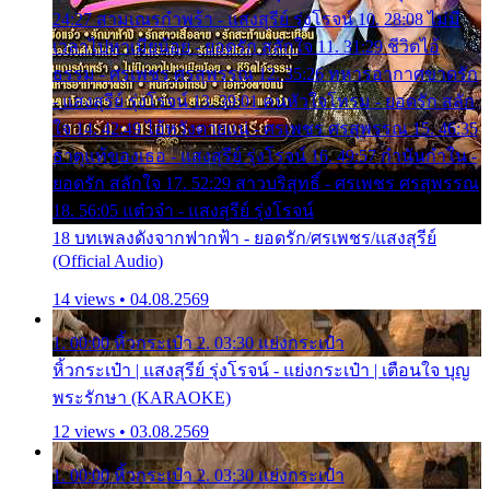
24:27 สามเณรกำพร้า - แสงสุรีย์ รุ่งโรจน์ 10. 28:08 ไม่มี
เวลาไปหาเมียน้อย - ยอดรัก สลักใจ 11. 31:29 ชีวิตไอ้
ธรรม - ศรเพชร ศรสุพรรณ 12. 35:26 ทหารอากาศขาดรัก
- แสงสุรีย์ รุ่งโรจน์ 13. 39:01 คนหัวใจโทรม - ยอดรัก สลัก
ใจ 14. 42:49 ไอ้หวังตายแน่ - ศรเพชร ศรสุพรรณ 15. 46:35
ธาตุแท้ของเธอ - แสงสุรีย์ รุ่งโรจน์ 16. 49:57 กำนันกำใน -
ยอดรัก สลักใจ 17. 52:29 สาวบริสุทธิ์ - ศรเพชร ศรสุพรรณ
18. 56:05 แต๋วจ๋า - แสงสุรีย์ รุ่งโรจน์
18 บทเพลงดังจากฟากฟ้า - ยอดรัก/ศรเพชร/แสงสุรีย์
(Official Audio)
14 views • 04.08.2569
1. 00:00 หิ้วกระเป๋า 2. 03:30 แย่งกระเป๋า
หิ้วกระเป๋า | แสงสุรีย์ รุ่งโรจน์ - แย่งกระเป๋า | เตือนใจ บุญ
พระรักษา (KARAOKE)
12 views • 03.08.2569
1. 00:00 หิ้วกระเป๋า 2. 03:30 แย่งกระเป๋า