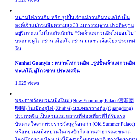
หนานไห่กวนอิม หรือ รูปปั้นเจ้าแม่กวนอิมทะเลใต้ เป็น
องค์เจ้าแม่กวนอิมความสูง 33 เมตรรวมฐาน ประดิษฐาน
อยู่ริมทะเล ไม่ไกลกันนักกับ “วัดเจ้าแม่กวนอิมไม่ยอมไป”
บนเกาะผู่โถวซาน เมืองโจวซาน มณฑลเจ้อเจียง ประเทศ
จีน
Nanhai Guanyin : หนานไห่กวนอิม...รูปปั้นเจ้าแม่กวนอิม
ทะเลใต้, ผู่โถวซาน ประเทศจีน
1,025 views
พระราชวังหยวนหมิงใหม่ (New Yuanming Palace/宮新園
明園) ในเมืองจูไห่ (Zhuhai) มณฑลกวางตุ้ง (Quangdong)
ประเทศจีน เป็นสวนและสถานที่ท่องเที่ยวที่ได้รับแรง
บันดาลใจจากพระราชวังฤดูร้อนเก่า (Old Summer Palace)
หรือหยวนหมิงหยวนในกรุงปักกิ่ง สวนสาธารณะขนาด
ใหญ่ใจกลางเมืองแห่งนี้มีครบทั้งธรรมชาติ สถาปัตยกรรม