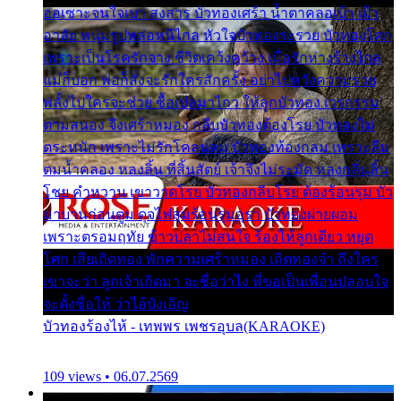
ออเซาะจนใจเบา สงสาร บัวทองเศร้า น้ำตาคลอเบ้า เฝ้า
อาลัย หนุ่มรูปหล่อหนีไกล หัวใจบัวทองระรวย บัวทองโศก
เพราะเป็นโรครักจาง ชีวิตเคว้งคว้าง เมื่อรักห่างร้างไกล
แม่ก็บอก พ่อก็สั่งจะรักใครสักครั้ง อย่าไปหวังความรวย
พลั้งไปใครจะช่วย ซื้อเปลมาไกว ให้ลูกบัวทอง เวรกรรม
ตามสนอง จึงเศร้าหมอง กลีบบัวทองต้องโรย บัวทองไม่
ตระหนัก เพราะไม่รักโคลนตม บัวทองท้องกลม เพราะลืม
ตมน้ำคลอง หลงลิ้น ที่สิ้นสัตย์ เจ้าจึงไม่ระมัด หลงกลิ่นลิ้น
โชย คำหวาน เขาวาดโรย บัวทองกลีบโรย ต้องร้อนรุม บัว
มาบานก่อนตูม ดุจไฟสุมร้อนรุมอุรา บัวทองผ่ายผอม
เพราะตรอมฤทัย ข้าวปลาไม่สนใจ ร้องไห้ลูกเดียว หยุด
โศก เสียเถิดทอง พักความเศร้าหมอง เถิดทองจ๋า ถึงใคร
เขาจะว่า ลูกเจ้าเกิดมา จะชื่อว่าไง พี่ขอเป็นเพื่อนปลอบใจ
จะตั้งชื่อให้ ว่าไอ้บังเอิญ
บัวทองร้องไห้ - เทพพร เพชรอุบล(KARAOKE)
109 views • 06.07.2569