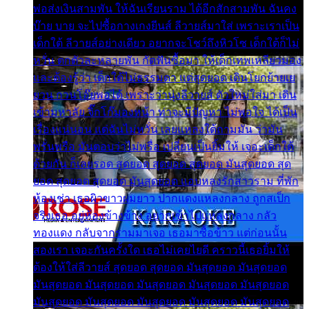
พ่อส่งเงินสามพัน ให้ฉันเรียนราม ได้อีกสักสามพัน ฉันคง
บ๊าย บาย จะไปซื้อกางเกงยีนส์ ลีวายส์มาใส่ เพราะเราเป็น
เด็กใต้ ลีวายส์อย่างเดียว อยากจะโชว์ถึงหิวโซ เด็กใต้ก็ไม่
หวั่น ตกตัวละหลายพัน กัดฟันซื้อมา ให้เด็กเทพเหลียวมอง
และต้องรู้ว่า เด็กใต้ไม่ธรรมดา แต่สุดยอด เดินโยกย้ายเย
ยวน กวนโอ๊ยพอได้ เพราะว่านุ่งลีวายส์ ตัวใหม่ใส่มา เดิน
เข้ามหาลัย จิ๊กโก๊มองหน้า ท่าจะมีปัญหา ไม่พอใจ ได้เป็น
เรื่องแน่นอน แต่ฉันไม่หวั่น เลยแหลงใต้ถามมัน ว่ามัน
พรั่นพรือ มันตอบว่าไม่พรื่อ เปลี่ยนเป็นยิ้มให้ เจอะเด็กใต้
ด้วยกัน ก็เลยรอด สุดยอด สุดยอด สุดยอด มันสุดยอด สุด
ยอด สุดยอด สุดยอด มันสุดยอด แอบหลงรักสาวราม ที่พัก
ห้องเช่า เธอผิวขาวผมยาว ปากแดงแหลงกลาง ถูกสเป็ก
จริงเธอ อยู่ห้องข้างข้าง อยากเข้าไปแหลงกลาง กลัว
ทองแดง กลับจากรามมาเจอ เธอมาซื้อข้าว แต่ก่อนนั้น
สองเรา เจอะกันครั้งใด เธอไม่เคยไยดี คราวนี้เธอยิ้มให้
ต้องให้ใส่ลีวายส์ สุดยอด สุดยอด มันสุดยอด มันสุดยอด
มันสุดยอด มันสุดยอด มันสุดยอด มันสุดยอด มันสุดยอด
มันสุดยอด มันสุดยอด มันสุดยอด มันสุดยอด มันสุดยอด