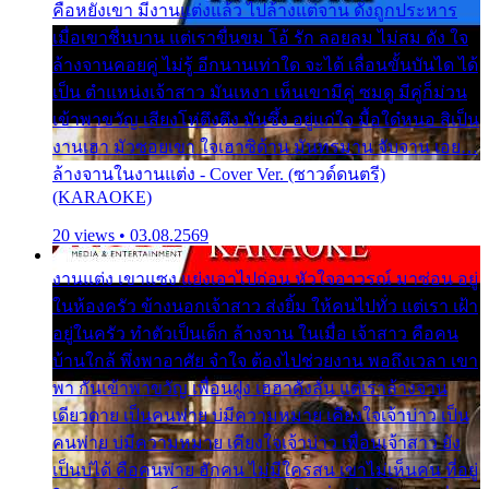
คือหยังเขา มีงานแต่งแล้ว ไปล้างแต่จาน ดั่งถูกประหาร
เมื่อเขาชื่นบาน แต่เราขื่นขม โอ้ รัก ลอยลม ไม่สม ดัง ใจ
ล้างจานคอยคู่ ไม่รู้ อีกนานเท่าใด จะได้ เลื่อนขั้นบันได ได้
เป็น ตำแหน่งเจ้าสาว มันเหงา เห็นเขามีคู่ ซมดู มีคู่ก็ม่วน
เข้าพาขวัญ เสียงโห่ตึงตึง มันซึ้ง อยู่แก่ใจ มื้อใด๋หนอ สิเป็น
งานเฮา มัวซอยเขา ใจเฮาซิด้าน มันทรมาน จับจาน เอย…
ล้างจานในงานแต่ง - Cover Ver. (ซาวด์ดนตรี)
(KARAOKE)
20 views • 03.08.2569
งานแต่ง เขาแซง แย่งเอาไปก่อน หัวใจอาวรณ์ มาซ่อน อยู่
ในห้องครัว ข้างนอกเจ้าสาว ส่งยิ้ม ให้คนไปทั่ว แต่เรา เฝ้า
อยู่ในครัว ทำตัวเป็นเด็ก ล้างจาน ในเมื่อ เจ้าสาว คือคน
บ้านใกล้ พึ่งพาอาศัย จำใจ ต้องไปช่วยงาน พอถึงเวลา เขา
พา กันเข้าพาขวัญ เพื่อนฝูง เฮฮาดังลั่น แต่เราล้างจาน
เดียวดาย เป็นคนพ่าย บ่มีความหมาย เคียงใจเจ้าบ่าว เป็น
คนพ่าย บ่มีความหมาย เคียงใจเจ้าบ่าว เพื่อนเจ้าสาว ยัง
เป็นบ่ได้ คือคนพ่าย ฮักคน ไม่มีใครสน เขาไม่เห็นคน ที่อยู่