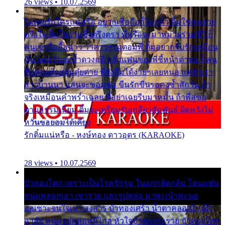
26 views • 10.07.2569
ไม่เคยรักใครแน่หรือ อยากเชื่อถือก็ไม่กล้า ติ๋มใช่คนสวย
ตรึงใจ ติ๋มใช่งามซึ้งตรึงตรา พี่หรือจะมาหมายร่วมชีวี ก็
คนเขาลืออื้อฉาว ว่าสาวๆรุมตอมพี่ ติ๋มอยากรับรักเหมือน
กัน แต่หวั่นจะช้ำดวงฤดี กลัวแฟนของพี่ชี้หน้าด่าทอ ก็คน
ชื่อต๋อยต้อยตุ้มตุ๋ยต่าย พี่ยังลืมได้ง่ายๆเลยหนอ แค่ตัวเรา
สาวบ้านนา แสนจะซอมซ่อ ขืนรักขืนรอคงช้ำสักวัน ถ้า
จริงเหมือนคำพร่ำเฉลย พี่อย่าเฉยรีบมาหมั้น ถ้าพี่สู่ขอ
ตามธรรมเนียม ติ๋มจะเตรียมรับเกลียวสัมพันธ์ ผิดหวังไม่
หวั่นขอยอมได้เคียง
รักติ๋มแน่หรือ - หงษ์ทอง ดาวอุดร (KARAOKE)
28 views • 10.07.2569
บัวทองโศก เพราะเป็นโรครักรุม ในอกกลัดกลุ้ม โดนแฟน
หนุ่มหลอกเอา เขารวย และรูปหล่อ มาพะเน้าพะนอ
ออเซาะจนใจเบา สงสาร บัวทองเศร้า น้ำตาคลอเบ้า เฝ้า
อาลัย หนุ่มรูปหล่อหนีไกล หัวใจบัวทองระรวย บัวทองโศก