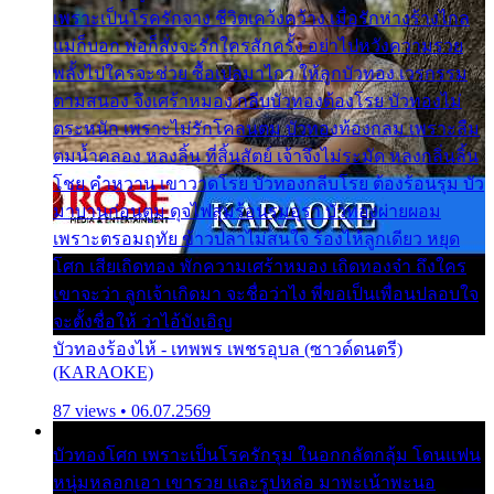
เพราะเป็นโรครักจาง ชีวิตเคว้งคว้าง เมื่อรักห่างร้างไกล
แม่ก็บอก พ่อก็สั่งจะรักใครสักครั้ง อย่าไปหวังความรวย
พลั้งไปใครจะช่วย ซื้อเปลมาไกว ให้ลูกบัวทอง เวรกรรม
ตามสนอง จึงเศร้าหมอง กลีบบัวทองต้องโรย บัวทองไม่
ตระหนัก เพราะไม่รักโคลนตม บัวทองท้องกลม เพราะลืม
ตมน้ำคลอง หลงลิ้น ที่สิ้นสัตย์ เจ้าจึงไม่ระมัด หลงกลิ่นลิ้น
โชย คำหวาน เขาวาดโรย บัวทองกลีบโรย ต้องร้อนรุม บัว
มาบานก่อนตูม ดุจไฟสุมร้อนรุมอุรา บัวทองผ่ายผอม
เพราะตรอมฤทัย ข้าวปลาไม่สนใจ ร้องไห้ลูกเดียว หยุด
โศก เสียเถิดทอง พักความเศร้าหมอง เถิดทองจ๋า ถึงใคร
เขาจะว่า ลูกเจ้าเกิดมา จะชื่อว่าไง พี่ขอเป็นเพื่อนปลอบใจ
จะตั้งชื่อให้ ว่าไอ้บังเอิญ
บัวทองร้องไห้ - เทพพร เพชรอุบล (ซาวด์ดนตรี)
(KARAOKE)
87 views • 06.07.2569
บัวทองโศก เพราะเป็นโรครักรุม ในอกกลัดกลุ้ม โดนแฟน
หนุ่มหลอกเอา เขารวย และรูปหล่อ มาพะเน้าพะนอ