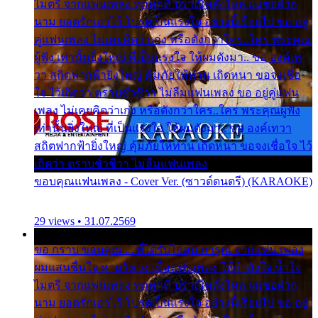
ไมตรี จากแฟนเพลง ทุกทุกที่ ปราณีหลั่งไหล ผมขอฝาก
นาม ยอดรักเอาไว้ โปรดเป็นแรงใจ อย่างนี้เรื่อยไป ขอ อยู่
คู่แฟนเพลง ไม่เคยคิดว่าเก่ง หรือดังกว่าใคร..ใคร พระคุณ
ผู้ฟัง เท่านั้นยิ่งใหญ่ ที่เป็นแรงใจ ให้ผมดังมา.. ขอ องค์เท
วา สถิตฟากฟ้ายิ่งใหญ่ คุ้มภัยให้ท่าน เถิดหนา ขอจงเชื่อ
ใจ ไว้เถิดว่า ตราบชั่วชีวา ไม่ลืมแฟนเพลง ขอ อยู่คู่แฟน
เพลง ไม่เคยคิดว่าเก่ง หรือดังกว่าใคร..ใคร พระคุณผู้ฟัง
เท่านั้นยิ่งใหญ่ ที่เป็นแรงใจ ให้ผมดังมา.. ขอ องค์เทวา
สถิตฟากฟ้ายิ่งใหญ่ คุ้มภัยให้ท่าน เถิดหนา ขอจงเชื่อใจ ไว้
เถิดว่า ตราบชั่วชีวา ไม่ลืมแฟนเพลง
ขอบคุณแฟนเพลง - Cover Ver. (ซาวด์ดนตรี) (KARAOKE)
29 views • 31.07.2569
ขอ กราบ ขอบคุณ.... ที่ได้รับไออุ่น การุณ จากแฟน เพลง
ผมแสนชื่นใจ หายวังเวง เมื่อแฟนเพลง ให้กำลังใจ น้ำใจ
ไมตรี จากแฟนเพลง ทุกทุกที่ ปราณีหลั่งไหล ผมขอฝาก
นาม ยอดรักเอาไว้ โปรดเป็นแรงใจ อย่างนี้เรื่อยไป ขอ อยู่