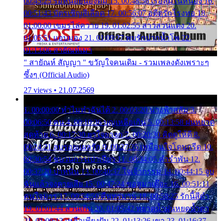
00:45:25 รอหน่อยน้องติ๋ม 15. 00:48:56 เรือล่มในหนอง 16.
00:51:43 บัตรเชิญสีเลือด 17. 00:56:07 อดีตรักโรงทอ 18.
01:00:00 เขมรไล่ควาย 19. 01:02:55 สาวสวนแตง 20.
01:05:51 แอบมอง 21. 01:09:27 พบรักปากน้ำโพ 22.
01:13:06 สายัณห์เมา
" สายัณห์ สัญญา " ขวัญใจคนเดิม - รวมเพลงดังเพราะๆ
ซึ้งๆ (Official Audio)
27 views • 21.07.2569
1. 00:00:00 ทำไมทำฉันได้ 2. 00:03:20 นางฟ้าสลัม 3.
00:06:50 คน 4. 00:10:36 บุญเหลือเกิน 5. 00:13:58 ฝนหยาด
สุดท้าย 6. 00:17:30 ยาใจยาจก 7. 00:20:30 คิดดูให้ดี 8.
00:24:21 ลบรอยแผลรัก 9. 00:27:35 เหมือนใจโดนกรีด 10.
00:30:54 ขบวนการเปาเปียว 11. 00:34:05 คำรำพัน 12.
00:37:20 ปาหนัน 13. 00:40:37 ใจเจ้ากรรม 14. 00:44:15 จูบ
ฉันแล้วจงตายเสีย 15. 00:47:24 ขอสูมาเต๊อะ 16. 00:51:11
คนใจมาร 17. 00:54:50 คืนทรมาน 18. 00:58:25 รักนี้สีดำ
19. 01:01:44 ส่วนเกิน 20. 01:05:42 หยาดน้ำฝนหยดน้ำตา
21. 01:09:13 เหลือเพียงฝัน 22. 01:13:26 เขา 23. 01:16:37