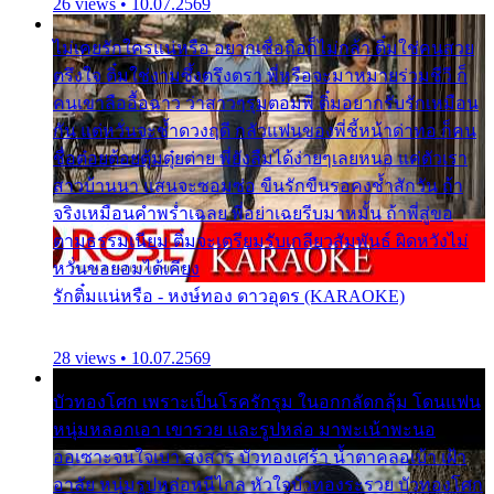
26 views • 10.07.2569
ไม่เคยรักใครแน่หรือ อยากเชื่อถือก็ไม่กล้า ติ๋มใช่คนสวย
ตรึงใจ ติ๋มใช่งามซึ้งตรึงตรา พี่หรือจะมาหมายร่วมชีวี ก็
คนเขาลืออื้อฉาว ว่าสาวๆรุมตอมพี่ ติ๋มอยากรับรักเหมือน
กัน แต่หวั่นจะช้ำดวงฤดี กลัวแฟนของพี่ชี้หน้าด่าทอ ก็คน
ชื่อต๋อยต้อยตุ้มตุ๋ยต่าย พี่ยังลืมได้ง่ายๆเลยหนอ แค่ตัวเรา
สาวบ้านนา แสนจะซอมซ่อ ขืนรักขืนรอคงช้ำสักวัน ถ้า
จริงเหมือนคำพร่ำเฉลย พี่อย่าเฉยรีบมาหมั้น ถ้าพี่สู่ขอ
ตามธรรมเนียม ติ๋มจะเตรียมรับเกลียวสัมพันธ์ ผิดหวังไม่
หวั่นขอยอมได้เคียง
รักติ๋มแน่หรือ - หงษ์ทอง ดาวอุดร (KARAOKE)
28 views • 10.07.2569
บัวทองโศก เพราะเป็นโรครักรุม ในอกกลัดกลุ้ม โดนแฟน
หนุ่มหลอกเอา เขารวย และรูปหล่อ มาพะเน้าพะนอ
ออเซาะจนใจเบา สงสาร บัวทองเศร้า น้ำตาคลอเบ้า เฝ้า
อาลัย หนุ่มรูปหล่อหนีไกล หัวใจบัวทองระรวย บัวทองโศก