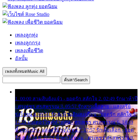
เพลงลูกทุ่ง
เพลงลูกกรุง
เพลงเพื่อชีวิต
อัลบั้ม
เพลงทั้งหมด
Music All
ค้นหา
Search
1. 00:00 สามสิบยังแจ๋ว - ยอดรัก สลักใจ 2. 02:49 รักมาห้าปี
- ศรเพชร ศรสุพรรณ 3. 05:57 รักสาวเสื้อลาย - แสงสุรีย์
รุ่งโรจน์ 4. 09:51 รักสะท้านดินสะเทือน - ยอดรัก สลักใจ 5.
12:23 มอเตอร์ไซค์ทำหล่น - ศรเพชร ศรสุพรรณ 6. 14:49
หิ้วกระเป๋า - แสงสุรีย์ รุ่งโรจน์ 7. 17:57 รักเผื่อเลือก - ยอด
รัก สลักใจ 8. 21:21 น้ำตาไอ้หนุ่ม - ศรเพชร ศรสุพรรณ 9.