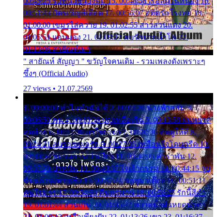
00:45:25 รอหน่อยน้องติ๋ม 15. 00:48:56 เรือล่มในหนอง 16.
00:51:43 บัตรเชิญสีเลือด 17. 00:56:07 อดีตรักโรงทอ 18.
01:00:00 เขมรไล่ควาย 19. 01:02:55 สาวสวนแตง 20.
01:05:51 แอบมอง 21. 01:09:27 พบรักปากน้ำโพ 22.
01:13:06 สายัณห์เมา
" สายัณห์ สัญญา " ขวัญใจคนเดิม - รวมเพลงดังเพราะๆ
ซึ้งๆ (Official Audio)
27 views • 21.07.2569
1. 00:00:00 ทำไมทำฉันได้ 2. 00:03:20 นางฟ้าสลัม 3.
00:06:50 คน 4. 00:10:36 บุญเหลือเกิน 5. 00:13:58 ฝนหยาด
สุดท้าย 6. 00:17:30 ยาใจยาจก 7. 00:20:30 คิดดูให้ดี 8.
00:24:21 ลบรอยแผลรัก 9. 00:27:35 เหมือนใจโดนกรีด 10.
00:30:54 ขบวนการเปาเปียว 11. 00:34:05 คำรำพัน 12.
00:37:20 ปาหนัน 13. 00:40:37 ใจเจ้ากรรม 14. 00:44:15 จูบ
ฉันแล้วจงตายเสีย 15. 00:47:24 ขอสูมาเต๊อะ 16. 00:51:11
คนใจมาร 17. 00:54:50 คืนทรมาน 18. 00:58:25 รักนี้สีดำ
19. 01:01:44 ส่วนเกิน 20. 01:05:42 หยาดน้ำฝนหยดน้ำตา
21. 01:09:13 เหลือเพียงฝัน 22. 01:13:26 เขา 23. 01:16:37