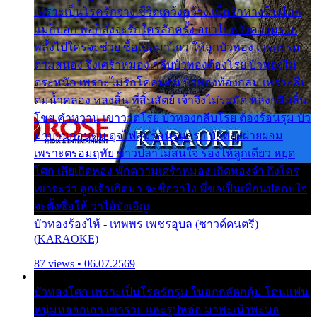
เพราะเป็นโรครักจาง ชีวิตเคว้งคว้าง เมื่อรักห่างร้างไกล
แม่ก็บอก พ่อก็สั่งจะรักใครสักครั้ง อย่าไปหวังความรวย
พลั้งไปใครจะช่วย ซื้อเปลมาไกว ให้ลูกบัวทอง เวรกรรม
ตามสนอง จึงเศร้าหมอง กลีบบัวทองต้องโรย บัวทองไม่
ตระหนัก เพราะไม่รักโคลนตม บัวทองท้องกลม เพราะลืม
ตมน้ำคลอง หลงลิ้น ที่สิ้นสัตย์ เจ้าจึงไม่ระมัด หลงกลิ่นลิ้น
โชย คำหวาน เขาวาดโรย บัวทองกลีบโรย ต้องร้อนรุม บัว
มาบานก่อนตูม ดุจไฟสุมร้อนรุมอุรา บัวทองผ่ายผอม
เพราะตรอมฤทัย ข้าวปลาไม่สนใจ ร้องไห้ลูกเดียว หยุด
โศก เสียเถิดทอง พักความเศร้าหมอง เถิดทองจ๋า ถึงใคร
เขาจะว่า ลูกเจ้าเกิดมา จะชื่อว่าไง พี่ขอเป็นเพื่อนปลอบใจ
จะตั้งชื่อให้ ว่าไอ้บังเอิญ
บัวทองร้องไห้ - เทพพร เพชรอุบล (ซาวด์ดนตรี)
(KARAOKE)
87 views • 06.07.2569
บัวทองโศก เพราะเป็นโรครักรุม ในอกกลัดกลุ้ม โดนแฟน
หนุ่มหลอกเอา เขารวย และรูปหล่อ มาพะเน้าพะนอ