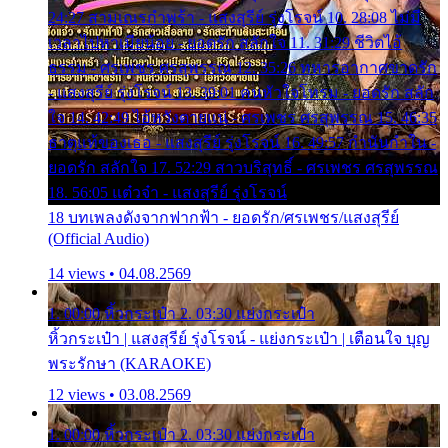
24:27 สามเณรกำพร้า - แสงสุรีย์ รุ่งโรจน์ 10. 28:08 ไม่มี
เวลาไปหาเมียน้อย - ยอดรัก สลักใจ 11. 31:29 ชีวิตไอ้
ธรรม - ศรเพชร ศรสุพรรณ 12. 35:26 ทหารอากาศขาดรัก
- แสงสุรีย์ รุ่งโรจน์ 13. 39:01 คนหัวใจโทรม - ยอดรัก สลัก
ใจ 14. 42:49 ไอ้หวังตายแน่ - ศรเพชร ศรสุพรรณ 15. 46:35
ธาตุแท้ของเธอ - แสงสุรีย์ รุ่งโรจน์ 16. 49:57 กำนันกำใน -
ยอดรัก สลักใจ 17. 52:29 สาวบริสุทธิ์ - ศรเพชร ศรสุพรรณ
18. 56:05 แต๋วจ๋า - แสงสุรีย์ รุ่งโรจน์
18 บทเพลงดังจากฟากฟ้า - ยอดรัก/ศรเพชร/แสงสุรีย์
(Official Audio)
14 views • 04.08.2569
1. 00:00 หิ้วกระเป๋า 2. 03:30 แย่งกระเป๋า
หิ้วกระเป๋า | แสงสุรีย์ รุ่งโรจน์ - แย่งกระเป๋า | เตือนใจ บุญ
พระรักษา (KARAOKE)
12 views • 03.08.2569
1. 00:00 หิ้วกระเป๋า 2. 03:30 แย่งกระเป๋า