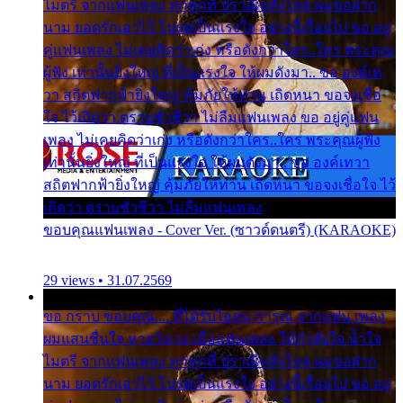
ไมตรี จากแฟนเพลง ทุกทุกที่ ปราณีหลั่งไหล ผมขอฝาก
นาม ยอดรักเอาไว้ โปรดเป็นแรงใจ อย่างนี้เรื่อยไป ขอ อยู่
คู่แฟนเพลง ไม่เคยคิดว่าเก่ง หรือดังกว่าใคร..ใคร พระคุณ
ผู้ฟัง เท่านั้นยิ่งใหญ่ ที่เป็นแรงใจ ให้ผมดังมา.. ขอ องค์เท
วา สถิตฟากฟ้ายิ่งใหญ่ คุ้มภัยให้ท่าน เถิดหนา ขอจงเชื่อ
ใจ ไว้เถิดว่า ตราบชั่วชีวา ไม่ลืมแฟนเพลง ขอ อยู่คู่แฟน
เพลง ไม่เคยคิดว่าเก่ง หรือดังกว่าใคร..ใคร พระคุณผู้ฟัง
เท่านั้นยิ่งใหญ่ ที่เป็นแรงใจ ให้ผมดังมา.. ขอ องค์เทวา
สถิตฟากฟ้ายิ่งใหญ่ คุ้มภัยให้ท่าน เถิดหนา ขอจงเชื่อใจ ไว้
เถิดว่า ตราบชั่วชีวา ไม่ลืมแฟนเพลง
ขอบคุณแฟนเพลง - Cover Ver. (ซาวด์ดนตรี) (KARAOKE)
29 views • 31.07.2569
ขอ กราบ ขอบคุณ.... ที่ได้รับไออุ่น การุณ จากแฟน เพลง
ผมแสนชื่นใจ หายวังเวง เมื่อแฟนเพลง ให้กำลังใจ น้ำใจ
ไมตรี จากแฟนเพลง ทุกทุกที่ ปราณีหลั่งไหล ผมขอฝาก
นาม ยอดรักเอาไว้ โปรดเป็นแรงใจ อย่างนี้เรื่อยไป ขอ อยู่