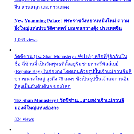
จีน สวนสนุก และการแสดง
New Yuanming Palace | พระราชวังหยวนหมิงใหม่ ความ
ยิ่งใหญ่แห่งประวัติศาสตร์ มณฑลกวางตุ้ง ประเทศจีน
1,069 views
วัดซีซ่าน (Tsz Shan Monastery / 慈山寺) หรือที่รู้จักกันใน
ชื่อ ฉี่ซ้านจี๋ เป็นวัดพุทธที่ตั้งอยู่ริมชายหาดรีพัลส์เบย์
(Repulse Bay) ในฮ่องกง โดดเด่นด้วยรูปปั้นเจ้าแม่กวนอิมสี
ขาวขนาดใหญ่ สูงถึง 76 เมตร ซึ่งเป็นรูปปั้นเจ้าแม่กวนอิม
ที่สูงเป็นอันดับต้นๆ ของโลก
Tsz Shan Monastery | วัดซีซ่าน…งามสง่าเจ้าแม่กวนอิ
มองค์ใหญ่แห่งฮ่องกง
824 views