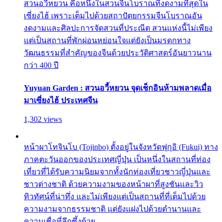
สวนอวี้หยวน คือหนึ่งในสวนจีนโบราณที่งดงามที่สุดใน
เซี่ยงไฮ้ เพราะเต็มไปด้วยสถาปัตยกรรมจีนโบราณอัน
งดงามและศิลปะการจัดสวนที่ประณีต สวนแห่งนี้ไม่เพียง
แต่เป็นสถานที่พักผ่อนหย่อนใจแต่ยังเป็นมรดกทาง
วัฒนธรรมที่สำคัญของจีนด้วยประวัติศาสตร์อันยาวนาน
กว่า 400 ปี
Yuyuan Garden : สวนอวี้หยวน จุดเช็กอินห้ามพลาดเมื่อ
มาเซี่ยงไฮ้ ประเทศจีน
1,302 views
หน้าผาโทจินโบ (Tojinbo) ตั้งอยู่ในจังหวัดฟุกุอิ (Fukui) ทาง
ภาคตะวันออกของประเทศญี่ปุ่น เป็นหนึ่งในสถานที่ท่อง
เที่ยวที่ได้รับความนิยมจากทั้งนักท่องเที่ยวชาวญี่ปุ่นและ
ชาวต่างชาติ ด้วยความงามของหน้าผาที่สูงชันและวิว
ทิวทัศน์ที่น่าทึ่ง และไม่เพียงแต่เป็นสถานที่ที่เต็มไปด้วย
ความงามจากธรรมชาติ แต่ยังแฝงไปด้วยตำนานและ
ความเชื่อที่ลึกซึ้งด้วย