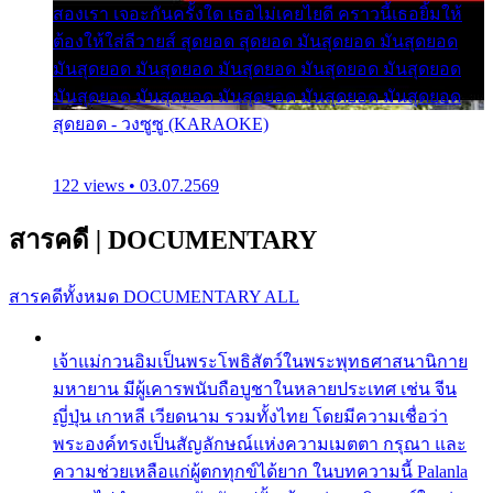
สองเรา เจอะกันครั้งใด เธอไม่เคยไยดี คราวนี้เธอยิ้มให้
ต้องให้ใส่ลีวายส์ สุดยอด สุดยอด มันสุดยอด มันสุดยอด
มันสุดยอด มันสุดยอด มันสุดยอด มันสุดยอด มันสุดยอด
มันสุดยอด มันสุดยอด มันสุดยอด มันสุดยอด มันสุดยอด
สุดยอด - วงซูซู (KARAOKE)
122 views • 03.07.2569
สารคดี
|
DOCUMENTARY
สารคดีทั้งหมด
DOCUMENTARY ALL
เจ้าแม่กวนอิมเป็นพระโพธิสัตว์ในพระพุทธศาสนานิกาย
มหายาน มีผู้เคารพนับถือบูชาในหลายประเทศ เช่น จีน
ญี่ปุ่น เกาหลี เวียดนาม รวมทั้งไทย โดยมีความเชื่อว่า
พระองค์ทรงเป็นสัญลักษณ์แห่งความเมตตา กรุณา และ
ความช่วยเหลือแก่ผู้ตกทุกข์ได้ยาก ในบทความนี้ Palanla