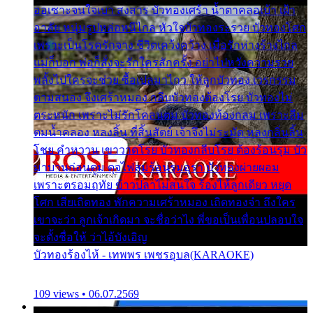
ออเซาะจนใจเบา สงสาร บัวทองเศร้า น้ำตาคลอเบ้า เฝ้า
อาลัย หนุ่มรูปหล่อหนีไกล หัวใจบัวทองระรวย บัวทองโศก
เพราะเป็นโรครักจาง ชีวิตเคว้งคว้าง เมื่อรักห่างร้างไกล
แม่ก็บอก พ่อก็สั่งจะรักใครสักครั้ง อย่าไปหวังความรวย
พลั้งไปใครจะช่วย ซื้อเปลมาไกว ให้ลูกบัวทอง เวรกรรม
ตามสนอง จึงเศร้าหมอง กลีบบัวทองต้องโรย บัวทองไม่
ตระหนัก เพราะไม่รักโคลนตม บัวทองท้องกลม เพราะลืม
ตมน้ำคลอง หลงลิ้น ที่สิ้นสัตย์ เจ้าจึงไม่ระมัด หลงกลิ่นลิ้น
โชย คำหวาน เขาวาดโรย บัวทองกลีบโรย ต้องร้อนรุม บัว
มาบานก่อนตูม ดุจไฟสุมร้อนรุมอุรา บัวทองผ่ายผอม
เพราะตรอมฤทัย ข้าวปลาไม่สนใจ ร้องไห้ลูกเดียว หยุด
โศก เสียเถิดทอง พักความเศร้าหมอง เถิดทองจ๋า ถึงใคร
เขาจะว่า ลูกเจ้าเกิดมา จะชื่อว่าไง พี่ขอเป็นเพื่อนปลอบใจ
จะตั้งชื่อให้ ว่าไอ้บังเอิญ
บัวทองร้องไห้ - เทพพร เพชรอุบล(KARAOKE)
109 views • 06.07.2569