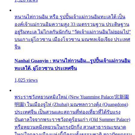
หนานไห่กวนอิม หรือ รูปปั้นเจ้าแม่กวนอิมทะเลใต้ เป็น
องค์เจ้าแม่กวนอิมความสูง 33 เมตรรวมฐาน ประดิษฐาน
อยู่ริมทะเล ไม่ไกลกันนักกับ “วัดเจ้าแม่กวนอิมไม่ยอมไป”
บนเกาะผู่โถวซาน เมืองโจวซาน มณฑลเจ้อเจียง ประเทศ
จีน
Nanhai Guanyin : หนานไห่กวนอิม...รูปปั้นเจ้าแม่กวนอิม
ทะเลใต้, ผู่โถวซาน ประเทศจีน
1,025 views
พระราชวังหยวนหมิงใหม่ (New Yuanming Palace/宮新園
明園) ในเมืองจูไห่ (Zhuhai) มณฑลกวางตุ้ง (Quangdong)
ประเทศจีน เป็นสวนและสถานที่ท่องเที่ยวที่ได้รับแรง
บันดาลใจจากพระราชวังฤดูร้อนเก่า (Old Summer Palace)
หรือหยวนหมิงหยวนในกรุงปักกิ่ง สวนสาธารณะขนาด
ใหญ่ใจกลางเมืองแห่งนี้มีครบทั้งธรรมชาติ สถาปัตยกรรม