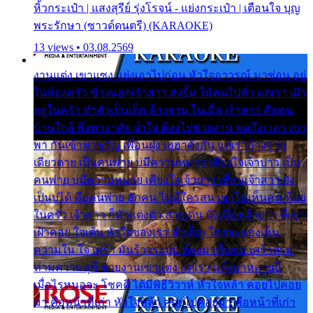
หิ้วกระเป๋า | แสงสุรีย์ รุ่งโรจน์ - แย่งกระเป๋า | เตือนใจ บุญ
พระรักษา (ซาวด์ดนตรี) (KARAOKE)
13 views • 03.08.2569
งานแต่ง เขาแซง แย่งเอาไปก่อน หัวใจอาวรณ์ มาซ่อน อยู่
ในห้องครัว ข้างนอกเจ้าสาว ส่งยิ้ม ให้คนไปทั่ว แต่เรา เฝ้า
อยู่ในครัว ทำตัวเป็นเด็ก ล้างจาน ในเมื่อ เจ้าสาว คือคน
บ้านใกล้ พึ่งพาอาศัย จำใจ ต้องไปช่วยงาน พอถึงเวลา เขา
พา กันเข้าพาขวัญ เพื่อนฝูง เฮฮาดังลั่น แต่เราล้างจาน
เดียวดาย เป็นคนพ่าย บ่มีความหมาย เคียงใจเจ้าบ่าว เป็น
คนพ่าย บ่มีความหมาย เคียงใจเจ้าบ่าว เพื่อนเจ้าสาว ยัง
เป็นบ่ได้ คือคนพ่าย ฮักคน ไม่มีใครสน เขาไม่เห็นคน ที่อยู่
ในครัว เจ้าสาว ก็มัวแต่งตัว สวยเด่น นั่งเคียงเจ้าบ่าว ที่เขา
เฝ้าคอย ใจเต้น หัวใจของเรา ลำเค็ญ ใครจะมองเห็น
ความใน ใจ เศร้า มันร้าวระบม ต้องมาขื่นขม เศร้าตรม
ท่ามความสุขี ช่วยงานเขาแต่ง แต่เรา แล้งมาหลายปี
เมื่อไรหนอจะ โชคดี ได้มีพิธีวิวาห์ หัวใจหล้า คอยไปคอย
มา คือหน้าที่เก่า หัวใจหล้า คอยไปคอยมา คือหน้าที่เก่า