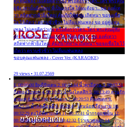
คู่แฟนเพลง ไม่เคยคิดว่าเก่ง หรือดังกว่าใคร..ใคร พระคุณ
ผู้ฟัง เท่านั้นยิ่งใหญ่ ที่เป็นแรงใจ ให้ผมดังมา.. ขอ องค์เท
วา สถิตฟากฟ้ายิ่งใหญ่ คุ้มภัยให้ท่าน เถิดหนา ขอจงเชื่อ
ใจ ไว้เถิดว่า ตราบชั่วชีวา ไม่ลืมแฟนเพลง ขอ อยู่คู่แฟน
เพลง ไม่เคยคิดว่าเก่ง หรือดังกว่าใคร..ใคร พระคุณผู้ฟัง
เท่านั้นยิ่งใหญ่ ที่เป็นแรงใจ ให้ผมดังมา.. ขอ องค์เทวา
สถิตฟากฟ้ายิ่งใหญ่ คุ้มภัยให้ท่าน เถิดหนา ขอจงเชื่อใจ ไว้
เถิดว่า ตราบชั่วชีวา ไม่ลืมแฟนเพลง
ขอบคุณแฟนเพลง - Cover Ver. (KARAOKE)
29 views • 31.07.2569
1. 00:00:00 ยินดีรับเดน 2. 00:03:44 น้ำตาอีสาน 3. 00:07:51
กิ่งทองใบหยก 4. 00:10:35 น้ำนิ่งไหลลึก 5. 00:13:49 ลานรัก
ลานเท 6. 00:17:06 จำใจจาก 7. 00:20:53 คืนฝนตก 8.
00:25:16 น้ำลงเดือนยี่ 9. 00:28:47 โสนน้อยเรือนงาม 10.
00:32:29 ตอไม้ที่ตายแล้ว 11. 00:35:41 น้ำกรดแช่เย็น 12.
00:39:08 อยากฟังซ้ำ 13. 00:42:32 รู้ว่าเขาหลอก 14.