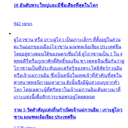
10 อันดับพระใหญ่และมีชื่อเสียงที่สุดในโลก
942 views
ผู่โถวซาน หรือ เกาะผู่โถว เป็นเกาะเล็กๆ ที่ตั้งอยู่ในส่วน
ตะวันออกของเมืองโจวซาน มณฑลเจ้อเจียง ประเทศจีน
โดยอยู่ทางตอนใต้ของนครเซี่ยงไฮ้ ผู่โถวซานเป็น 1 ใน 4
พุทธคีรีหรือภูเขาศักดิ์สิทธิ์ของจีน ชาวพุทธจีนเชื่อกันว่าผู่
โถวซานเป็นที่ประทับและตรัสรู้ของพระโพธิสัตว์กวนอิม
หรือเจ้าแม่กวนอิม ซึ่งเป็นหนึ่งในเทพเจ้าที่สำคัญที่สุดใน
ศาสนาพุทธนิกายมหายาน ดังนั้นจึงมีผู้แสวงบุญจากทั่ว
โลก โดยเฉพาะผู้ที่ศรัทธาในเจ้าแม่กวนอิมเดินทางมาที่
เกาะแห่งนี้เพื่อสักการะขอพรอยู่โดยตลอด
รวม 5 วัดสำคัญแห่งถิ่นกำเนิดเจ้าแม่กวนอิม | เกาะผู่โถว
ซาน มณฑลเจ้อเจียง ประเทศจีน
1,526 views