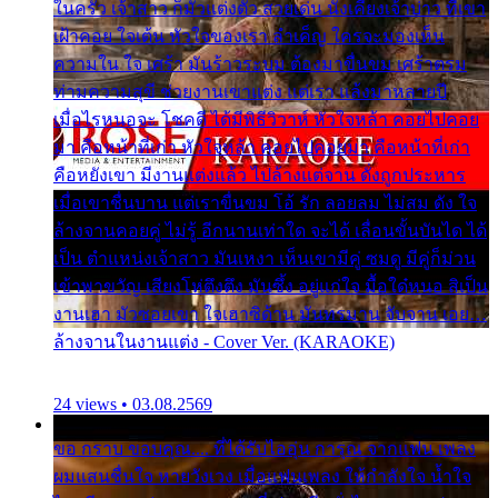
ในครัว เจ้าสาว ก็มัวแต่งตัว สวยเด่น นั่งเคียงเจ้าบ่าว ที่เขา
เฝ้าคอย ใจเต้น หัวใจของเรา ลำเค็ญ ใครจะมองเห็น
ความใน ใจ เศร้า มันร้าวระบม ต้องมาขื่นขม เศร้าตรม
ท่ามความสุขี ช่วยงานเขาแต่ง แต่เรา แล้งมาหลายปี
เมื่อไรหนอจะ โชคดี ได้มีพิธีวิวาห์ หัวใจหล้า คอยไปคอย
มา คือหน้าที่เก่า หัวใจหล้า คอยไปคอยมา คือหน้าที่เก่า
คือหยังเขา มีงานแต่งแล้ว ไปล้างแต่จาน ดั่งถูกประหาร
เมื่อเขาชื่นบาน แต่เราขื่นขม โอ้ รัก ลอยลม ไม่สม ดัง ใจ
ล้างจานคอยคู่ ไม่รู้ อีกนานเท่าใด จะได้ เลื่อนขั้นบันได ได้
เป็น ตำแหน่งเจ้าสาว มันเหงา เห็นเขามีคู่ ซมดู มีคู่ก็ม่วน
เข้าพาขวัญ เสียงโห่ตึงตึง มันซึ้ง อยู่แก่ใจ มื้อใด๋หนอ สิเป็น
งานเฮา มัวซอยเขา ใจเฮาซิด้าน มันทรมาน จับจาน เอย…
ล้างจานในงานแต่ง - Cover Ver. (KARAOKE)
24 views • 03.08.2569
ขอ กราบ ขอบคุณ.... ที่ได้รับไออุ่น การุณ จากแฟน เพลง
ผมแสนชื่นใจ หายวังเวง เมื่อแฟนเพลง ให้กำลังใจ น้ำใจ