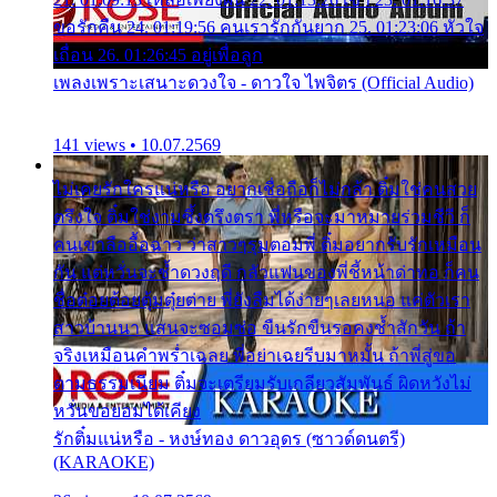
ขอรักคืน 24. 01:19:56 คนเรารักกันยาก 25. 01:23:06 หัวใจ
เถื่อน 26. 01:26:45 อยู่เพื่อลูก
เพลงเพราะเสนาะดวงใจ - ดาวใจ ไพจิตร (Official Audio)
141 views • 10.07.2569
ไม่เคยรักใครแน่หรือ อยากเชื่อถือก็ไม่กล้า ติ๋มใช่คนสวย
ตรึงใจ ติ๋มใช่งามซึ้งตรึงตรา พี่หรือจะมาหมายร่วมชีวี ก็
คนเขาลืออื้อฉาว ว่าสาวๆรุมตอมพี่ ติ๋มอยากรับรักเหมือน
กัน แต่หวั่นจะช้ำดวงฤดี กลัวแฟนของพี่ชี้หน้าด่าทอ ก็คน
ชื่อต๋อยต้อยตุ้มตุ๋ยต่าย พี่ยังลืมได้ง่ายๆเลยหนอ แค่ตัวเรา
สาวบ้านนา แสนจะซอมซ่อ ขืนรักขืนรอคงช้ำสักวัน ถ้า
จริงเหมือนคำพร่ำเฉลย พี่อย่าเฉยรีบมาหมั้น ถ้าพี่สู่ขอ
ตามธรรมเนียม ติ๋มจะเตรียมรับเกลียวสัมพันธ์ ผิดหวังไม่
หวั่นขอยอมได้เคียง
รักติ๋มแน่หรือ - หงษ์ทอง ดาวอุดร (ซาวด์ดนตรี)
(KARAOKE)