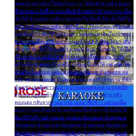
พ่อส่งเงินสามพัน ให้ฉันเรียนราม ได้อีกสักสามพัน ฉันคง
บ๊าย บาย จะไปซื้อกางเกงยีนส์ ลีวายส์มาใส่ เพราะเราเป็น
เด็กใต้ ลีวายส์อย่างเดียว อยากจะโชว์ถึงหิวโซ เด็กใต้ก็ไม่
หวั่น ตกตัวละหลายพัน กัดฟันซื้อมา ให้เด็กเทพเหลียวมอง
และต้องรู้ว่า เด็กใต้ไม่ธรรมดา แต่สุดยอด เดินโยกย้ายเย
ยวน กวนโอ๊ยพอได้ เพราะว่านุ่งลีวายส์ ตัวใหม่ใส่มา เดิน
เข้ามหาลัย จิ๊กโก๊มองหน้า ท่าจะมีปัญหา ไม่พอใจ ได้เป็น
เรื่องแน่นอน แต่ฉันไม่หวั่น เลยแหลงใต้ถามมัน ว่ามัน
พรั่นพรือ มันตอบว่าไม่พรื่อ เปลี่ยนเป็นยิ้มให้ เจอะเด็กใต้
ด้วยกัน ก็เลยรอด สุดยอด สุดยอด สุดยอด มันสุดยอด สุด
ยอด สุดยอด สุดยอด มันสุดยอด แอบหลงรักสาวราม ที่พัก
ห้องเช่า เธอผิวขาวผมยาว ปากแดงแหลงกลาง ถูกสเป็ก
จริงเธอ อยู่ห้องข้างข้าง อยากเข้าไปแหลงกลาง กลัว
ทองแดง กลับจากรามมาเจอ เธอมาซื้อข้าว แต่ก่อนนั้น
สองเรา เจอะกันครั้งใด เธอไม่เคยไยดี คราวนี้เธอยิ้มให้
ต้องให้ใส่ลีวายส์ สุดยอด สุดยอด มันสุดยอด มันสุดยอด
มันสุดยอด มันสุดยอด มันสุดยอด มันสุดยอด มันสุดยอด
มันสุดยอด มันสุดยอด มันสุดยอด มันสุดยอด มันสุดยอด