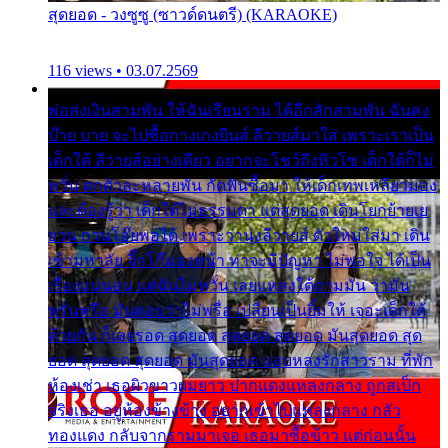
สุดยอด - วงซูซู (ซาวด์ดนตรี) (KARAOKE)
116 views • 03.07.2569
พ่อส่งเงินสามพัน ให้ฉันเรียนราม ได้อีกสักสามพัน ฉันคง
บ๊าย บาย จะไปซื้อกางเกงยีนส์ ลีวายส์มาใส่ เพราะเราเป็น
เด็กใต้ ลีวายส์อย่างเดียว อยากจะโชว์ถึงหิวโซ เด็กใต้ก็ไม่
หวั่น ตกตัวละหลายพัน กัดฟันซื้อมา ให้เด็กเทพเหลียวมอง
และต้องรู้ว่า เด็กใต้ไม่ธรรมดา แต่สุดยอด เดินโยกย้ายเย
ยวน กวนโอ๊ยพอได้ เพราะว่านุ่งลีวายส์ ตัวใหม่ใส่มา เดิน
เข้ามหาลัย จิ๊กโก๊มองหน้า ท่าจะมีปัญหา ไม่พอใจ ได้เป็น
เรื่องแน่นอน แต่ฉันไม่หวั่น เลยแหลงใต้ถามมัน ว่ามัน
พรั่นพรือ มันตอบว่าไม่พรื่อ เปลี่ยนเป็นยิ้มให้ เจอะเด็กใต้
ด้วยกัน ก็เลยรอด สุดยอด สุดยอด สุดยอด มันสุดยอด สุด
ยอด สุดยอด สุดยอด มันสุดยอด แอบหลงรักสาวราม ที่พัก
ห้องเช่า เธอผิวขาวผมยาว ปากแดงแหลงกลาง ถูกสเป็ก
จริงเธอ อยู่ห้องข้างข้าง อยากเข้าไปแหลงกลาง กลัว
ทองแดง กลับจากรามมาเจอ เธอมาซื้อข้าว แต่ก่อนนั้น