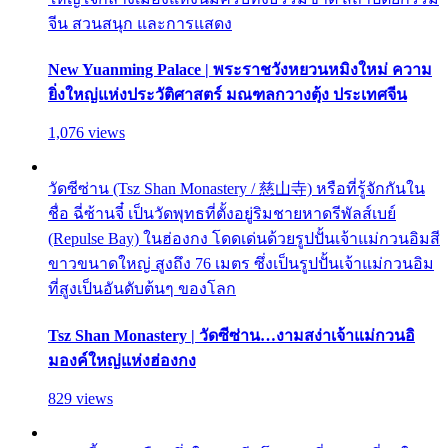
จีน สวนสนุก และการแสดง
New Yuanming Palace | พระราชวังหยวนหมิงใหม่ ความ
ยิ่งใหญ่แห่งประวัติศาสตร์ มณฑลกวางตุ้ง ประเทศจีน
1,076 views
วัดซีซ่าน (Tsz Shan Monastery / 慈山寺) หรือที่รู้จักกันใน
ชื่อ ฉี่ซ้านจี๋ เป็นวัดพุทธที่ตั้งอยู่ริมชายหาดรีพัลส์เบย์
(Repulse Bay) ในฮ่องกง โดดเด่นด้วยรูปปั้นเจ้าแม่กวนอิมสี
ขาวขนาดใหญ่ สูงถึง 76 เมตร ซึ่งเป็นรูปปั้นเจ้าแม่กวนอิม
ที่สูงเป็นอันดับต้นๆ ของโลก
Tsz Shan Monastery | วัดซีซ่าน…งามสง่าเจ้าแม่กวนอิ
มองค์ใหญ่แห่งฮ่องกง
829 views