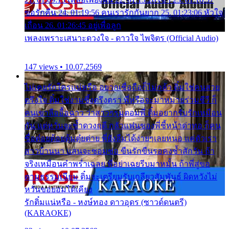
ขอรักคืน 24. 01:19:56 คนเรารักกันยาก 25. 01:23:06 หัวใจ
เถื่อน 26. 01:26:45 อยู่เพื่อลูก
เพลงเพราะเสนาะดวงใจ - ดาวใจ ไพจิตร (Official Audio)
147 views • 10.07.2569
ไม่เคยรักใครแน่หรือ อยากเชื่อถือก็ไม่กล้า ติ๋มใช่คนสวย
ตรึงใจ ติ๋มใช่งามซึ้งตรึงตรา พี่หรือจะมาหมายร่วมชีวี ก็
คนเขาลืออื้อฉาว ว่าสาวๆรุมตอมพี่ ติ๋มอยากรับรักเหมือน
กัน แต่หวั่นจะช้ำดวงฤดี กลัวแฟนของพี่ชี้หน้าด่าทอ ก็คน
ชื่อต๋อยต้อยตุ้มตุ๋ยต่าย พี่ยังลืมได้ง่ายๆเลยหนอ แค่ตัวเรา
สาวบ้านนา แสนจะซอมซ่อ ขืนรักขืนรอคงช้ำสักวัน ถ้า
จริงเหมือนคำพร่ำเฉลย พี่อย่าเฉยรีบมาหมั้น ถ้าพี่สู่ขอ
ตามธรรมเนียม ติ๋มจะเตรียมรับเกลียวสัมพันธ์ ผิดหวังไม่
หวั่นขอยอมได้เคียง
รักติ๋มแน่หรือ - หงษ์ทอง ดาวอุดร (ซาวด์ดนตรี)
(KARAOKE)