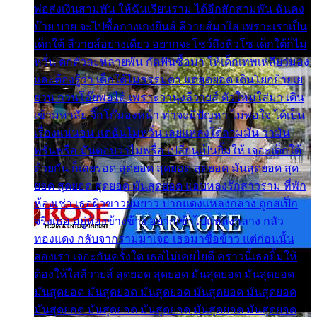
พ่อส่งเงินสามพัน ให้ฉันเรียนราม ได้อีกสักสามพัน ฉันคง
บ๊าย บาย จะไปซื้อกางเกงยีนส์ ลีวายส์มาใส่ เพราะเราเป็น
เด็กใต้ ลีวายส์อย่างเดียว อยากจะโชว์ถึงหิวโซ เด็กใต้ก็ไม่
หวั่น ตกตัวละหลายพัน กัดฟันซื้อมา ให้เด็กเทพเหลียวมอง
และต้องรู้ว่า เด็กใต้ไม่ธรรมดา แต่สุดยอด เดินโยกย้ายเย
ยวน กวนโอ๊ยพอได้ เพราะว่านุ่งลีวายส์ ตัวใหม่ใส่มา เดิน
เข้ามหาลัย จิ๊กโก๊มองหน้า ท่าจะมีปัญหา ไม่พอใจ ได้เป็น
เรื่องแน่นอน แต่ฉันไม่หวั่น เลยแหลงใต้ถามมัน ว่ามัน
พรั่นพรือ มันตอบว่าไม่พรื่อ เปลี่ยนเป็นยิ้มให้ เจอะเด็กใต้
ด้วยกัน ก็เลยรอด สุดยอด สุดยอด สุดยอด มันสุดยอด สุด
ยอด สุดยอด สุดยอด มันสุดยอด แอบหลงรักสาวราม ที่พัก
ห้องเช่า เธอผิวขาวผมยาว ปากแดงแหลงกลาง ถูกสเป็ก
จริงเธอ อยู่ห้องข้างข้าง อยากเข้าไปแหลงกลาง กลัว
ทองแดง กลับจากรามมาเจอ เธอมาซื้อข้าว แต่ก่อนนั้น
สองเรา เจอะกันครั้งใด เธอไม่เคยไยดี คราวนี้เธอยิ้มให้
ต้องให้ใส่ลีวายส์ สุดยอด สุดยอด มันสุดยอด มันสุดยอด
มันสุดยอด มันสุดยอด มันสุดยอด มันสุดยอด มันสุดยอด
มันสุดยอด มันสุดยอด มันสุดยอด มันสุดยอด มันสุดยอด