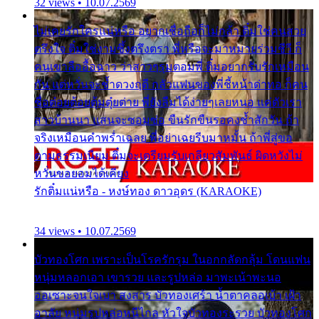
32 views • 10.07.2569
ไม่เคยรักใครแน่หรือ อยากเชื่อถือก็ไม่กล้า ติ๋มใช่คนสวย
ตรึงใจ ติ๋มใช่งามซึ้งตรึงตรา พี่หรือจะมาหมายร่วมชีวี ก็
คนเขาลืออื้อฉาว ว่าสาวๆรุมตอมพี่ ติ๋มอยากรับรักเหมือน
กัน แต่หวั่นจะช้ำดวงฤดี กลัวแฟนของพี่ชี้หน้าด่าทอ ก็คน
ชื่อต๋อยต้อยตุ้มตุ๋ยต่าย พี่ยังลืมได้ง่ายๆเลยหนอ แค่ตัวเรา
สาวบ้านนา แสนจะซอมซ่อ ขืนรักขืนรอคงช้ำสักวัน ถ้า
จริงเหมือนคำพร่ำเฉลย พี่อย่าเฉยรีบมาหมั้น ถ้าพี่สู่ขอ
ตามธรรมเนียม ติ๋มจะเตรียมรับเกลียวสัมพันธ์ ผิดหวังไม่
หวั่นขอยอมได้เคียง
รักติ๋มแน่หรือ - หงษ์ทอง ดาวอุดร (KARAOKE)
34 views • 10.07.2569
บัวทองโศก เพราะเป็นโรครักรุม ในอกกลัดกลุ้ม โดนแฟน
หนุ่มหลอกเอา เขารวย และรูปหล่อ มาพะเน้าพะนอ
ออเซาะจนใจเบา สงสาร บัวทองเศร้า น้ำตาคลอเบ้า เฝ้า
อาลัย หนุ่มรูปหล่อหนีไกล หัวใจบัวทองระรวย บัวทองโศก