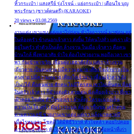
หิ้วกระเป๋า | แสงสุรีย์ รุ่งโรจน์ - แย่งกระเป๋า | เตือนใจ บุญ
พระรักษา (ซาวด์ดนตรี) (KARAOKE)
20 views • 03.08.2569
งานแต่ง เขาแซง แย่งเอาไปก่อน หัวใจอาวรณ์ มาซ่อน อยู่
ในห้องครัว ข้างนอกเจ้าสาว ส่งยิ้ม ให้คนไปทั่ว แต่เรา เฝ้า
อยู่ในครัว ทำตัวเป็นเด็ก ล้างจาน ในเมื่อ เจ้าสาว คือคน
บ้านใกล้ พึ่งพาอาศัย จำใจ ต้องไปช่วยงาน พอถึงเวลา เขา
พา กันเข้าพาขวัญ เพื่อนฝูง เฮฮาดังลั่น แต่เราล้างจาน
เดียวดาย เป็นคนพ่าย บ่มีความหมาย เคียงใจเจ้าบ่าว เป็น
คนพ่าย บ่มีความหมาย เคียงใจเจ้าบ่าว เพื่อนเจ้าสาว ยัง
เป็นบ่ได้ คือคนพ่าย ฮักคน ไม่มีใครสน เขาไม่เห็นคน ที่อยู่
ในครัว เจ้าสาว ก็มัวแต่งตัว สวยเด่น นั่งเคียงเจ้าบ่าว ที่เขา
เฝ้าคอย ใจเต้น หัวใจของเรา ลำเค็ญ ใครจะมองเห็น
ความใน ใจ เศร้า มันร้าวระบม ต้องมาขื่นขม เศร้าตรม
ท่ามความสุขี ช่วยงานเขาแต่ง แต่เรา แล้งมาหลายปี
เมื่อไรหนอจะ โชคดี ได้มีพิธีวิวาห์ หัวใจหล้า คอยไปคอย
มา คือหน้าที่เก่า หัวใจหล้า คอยไปคอยมา คือหน้าที่เก่า