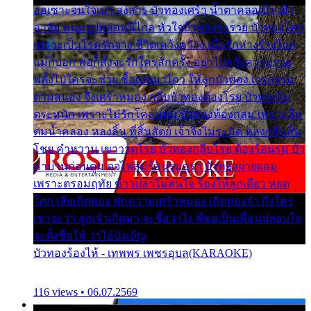
ออเซาะจนใจเบา สงสาร บัวทองเศร้า น้ำตาคลอเบ้า เฝ้า
อาลัย หนุ่มรูปหล่อหนีไกล หัวใจบัวทองระรวย บัวทองโศก
เพราะเป็นโรครักจาง ชีวิตเคว้งคว้าง เมื่อรักห่างร้างไกล
แม่ก็บอก พ่อก็สั่งจะรักใครสักครั้ง อย่าไปหวังความรวย
พลั้งไปใครจะช่วย ซื้อเปลมาไกว ให้ลูกบัวทอง เวรกรรม
ตามสนอง จึงเศร้าหมอง กลีบบัวทองต้องโรย บัวทองไม่
ตระหนัก เพราะไม่รักโคลนตม บัวทองท้องกลม เพราะลืม
ตมน้ำคลอง หลงลิ้น ที่สิ้นสัตย์ เจ้าจึงไม่ระมัด หลงกลิ่นลิ้น
โชย คำหวาน เขาวาดโรย บัวทองกลีบโรย ต้องร้อนรุม บัว
มาบานก่อนตูม ดุจไฟสุมร้อนรุมอุรา บัวทองผ่ายผอม
เพราะตรอมฤทัย ข้าวปลาไม่สนใจ ร้องไห้ลูกเดียว หยุด
โศก เสียเถิดทอง พักความเศร้าหมอง เถิดทองจ๋า ถึงใคร
เขาจะว่า ลูกเจ้าเกิดมา จะชื่อว่าไง พี่ขอเป็นเพื่อนปลอบใจ
จะตั้งชื่อให้ ว่าไอ้บังเอิญ
บัวทองร้องไห้ - เทพพร เพชรอุบล(KARAOKE)
116 views • 06.07.2569