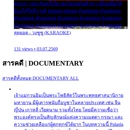
สองเรา เจอะกันครั้งใด เธอไม่เคยไยดี คราวนี้เธอยิ้มให้
ต้องให้ใส่ลีวายส์ สุดยอด สุดยอด มันสุดยอด มันสุดยอด
มันสุดยอด มันสุดยอด มันสุดยอด มันสุดยอด มันสุดยอด
มันสุดยอด มันสุดยอด มันสุดยอด มันสุดยอด มันสุดยอด
สุดยอด - วงซูซู (KARAOKE)
131 views • 03.07.2569
สารคดี
|
DOCUMENTARY
สารคดีทั้งหมด
DOCUMENTARY ALL
เจ้าแม่กวนอิมเป็นพระโพธิสัตว์ในพระพุทธศาสนานิกาย
มหายาน มีผู้เคารพนับถือบูชาในหลายประเทศ เช่น จีน
ญี่ปุ่น เกาหลี เวียดนาม รวมทั้งไทย โดยมีความเชื่อว่า
พระองค์ทรงเป็นสัญลักษณ์แห่งความเมตตา กรุณา และ
ความช่วยเหลือแก่ผู้ตกทุกข์ได้ยาก ในบทความนี้ Palanla