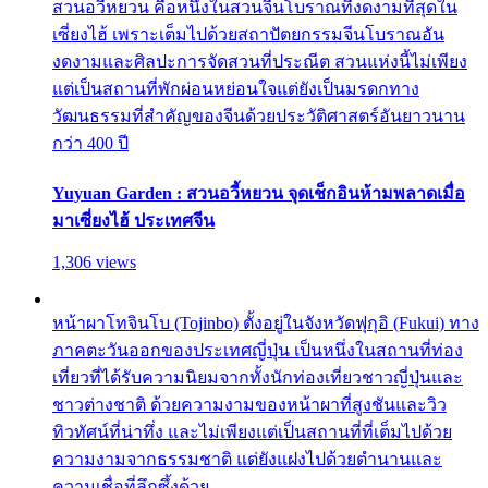
สวนอวี้หยวน คือหนึ่งในสวนจีนโบราณที่งดงามที่สุดใน
เซี่ยงไฮ้ เพราะเต็มไปด้วยสถาปัตยกรรมจีนโบราณอัน
งดงามและศิลปะการจัดสวนที่ประณีต สวนแห่งนี้ไม่เพียง
แต่เป็นสถานที่พักผ่อนหย่อนใจแต่ยังเป็นมรดกทาง
วัฒนธรรมที่สำคัญของจีนด้วยประวัติศาสตร์อันยาวนาน
กว่า 400 ปี
Yuyuan Garden : สวนอวี้หยวน จุดเช็กอินห้ามพลาดเมื่อ
มาเซี่ยงไฮ้ ประเทศจีน
1,306 views
หน้าผาโทจินโบ (Tojinbo) ตั้งอยู่ในจังหวัดฟุกุอิ (Fukui) ทาง
ภาคตะวันออกของประเทศญี่ปุ่น เป็นหนึ่งในสถานที่ท่อง
เที่ยวที่ได้รับความนิยมจากทั้งนักท่องเที่ยวชาวญี่ปุ่นและ
ชาวต่างชาติ ด้วยความงามของหน้าผาที่สูงชันและวิว
ทิวทัศน์ที่น่าทึ่ง และไม่เพียงแต่เป็นสถานที่ที่เต็มไปด้วย
ความงามจากธรรมชาติ แต่ยังแฝงไปด้วยตำนานและ
ความเชื่อที่ลึกซึ้งด้วย