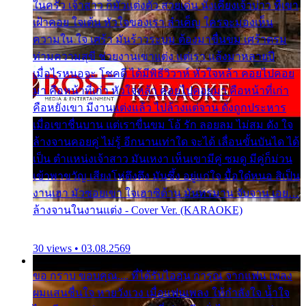
ในครัว เจ้าสาว ก็มัวแต่งตัว สวยเด่น นั่งเคียงเจ้าบ่าว ที่เขา
เฝ้าคอย ใจเต้น หัวใจของเรา ลำเค็ญ ใครจะมองเห็น
ความใน ใจ เศร้า มันร้าวระบม ต้องมาขื่นขม เศร้าตรม
ท่ามความสุขี ช่วยงานเขาแต่ง แต่เรา แล้งมาหลายปี
เมื่อไรหนอจะ โชคดี ได้มีพิธีวิวาห์ หัวใจหล้า คอยไปคอย
มา คือหน้าที่เก่า หัวใจหล้า คอยไปคอยมา คือหน้าที่เก่า
คือหยังเขา มีงานแต่งแล้ว ไปล้างแต่จาน ดั่งถูกประหาร
เมื่อเขาชื่นบาน แต่เราขื่นขม โอ้ รัก ลอยลม ไม่สม ดัง ใจ
ล้างจานคอยคู่ ไม่รู้ อีกนานเท่าใด จะได้ เลื่อนขั้นบันได ได้
เป็น ตำแหน่งเจ้าสาว มันเหงา เห็นเขามีคู่ ซมดู มีคู่ก็ม่วน
เข้าพาขวัญ เสียงโห่ตึงตึง มันซึ้ง อยู่แก่ใจ มื้อใด๋หนอ สิเป็น
งานเฮา มัวซอยเขา ใจเฮาซิด้าน มันทรมาน จับจาน เอย…
ล้างจานในงานแต่ง - Cover Ver. (KARAOKE)
30 views • 03.08.2569
ขอ กราบ ขอบคุณ.... ที่ได้รับไออุ่น การุณ จากแฟน เพลง
ผมแสนชื่นใจ หายวังเวง เมื่อแฟนเพลง ให้กำลังใจ น้ำใจ