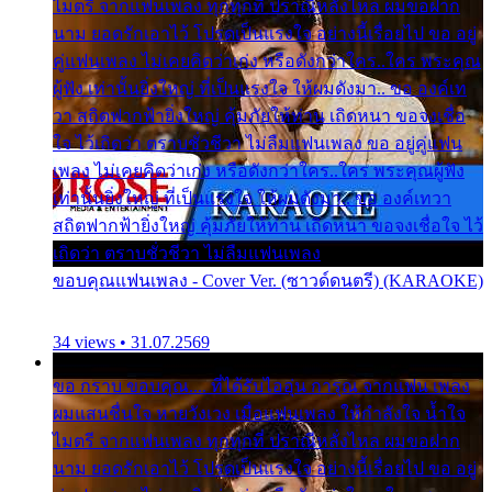
ไมตรี จากแฟนเพลง ทุกทุกที่ ปราณีหลั่งไหล ผมขอฝาก
นาม ยอดรักเอาไว้ โปรดเป็นแรงใจ อย่างนี้เรื่อยไป ขอ อยู่
คู่แฟนเพลง ไม่เคยคิดว่าเก่ง หรือดังกว่าใคร..ใคร พระคุณ
ผู้ฟัง เท่านั้นยิ่งใหญ่ ที่เป็นแรงใจ ให้ผมดังมา.. ขอ องค์เท
วา สถิตฟากฟ้ายิ่งใหญ่ คุ้มภัยให้ท่าน เถิดหนา ขอจงเชื่อ
ใจ ไว้เถิดว่า ตราบชั่วชีวา ไม่ลืมแฟนเพลง ขอ อยู่คู่แฟน
เพลง ไม่เคยคิดว่าเก่ง หรือดังกว่าใคร..ใคร พระคุณผู้ฟัง
เท่านั้นยิ่งใหญ่ ที่เป็นแรงใจ ให้ผมดังมา.. ขอ องค์เทวา
สถิตฟากฟ้ายิ่งใหญ่ คุ้มภัยให้ท่าน เถิดหนา ขอจงเชื่อใจ ไว้
เถิดว่า ตราบชั่วชีวา ไม่ลืมแฟนเพลง
ขอบคุณแฟนเพลง - Cover Ver. (ซาวด์ดนตรี) (KARAOKE)
34 views • 31.07.2569
ขอ กราบ ขอบคุณ.... ที่ได้รับไออุ่น การุณ จากแฟน เพลง
ผมแสนชื่นใจ หายวังเวง เมื่อแฟนเพลง ให้กำลังใจ น้ำใจ
ไมตรี จากแฟนเพลง ทุกทุกที่ ปราณีหลั่งไหล ผมขอฝาก
นาม ยอดรักเอาไว้ โปรดเป็นแรงใจ อย่างนี้เรื่อยไป ขอ อยู่