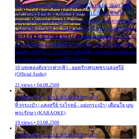
24:27 สามเณรกำพร้า - แสงสุรีย์ รุ่งโรจน์ 10. 28:08 ไม่มี
เวลาไปหาเมียน้อย - ยอดรัก สลักใจ 11. 31:29 ชีวิตไอ้
ธรรม - ศรเพชร ศรสุพรรณ 12. 35:26 ทหารอากาศขาดรัก
- แสงสุรีย์ รุ่งโรจน์ 13. 39:01 คนหัวใจโทรม - ยอดรัก สลัก
ใจ 14. 42:49 ไอ้หวังตายแน่ - ศรเพชร ศรสุพรรณ 15. 46:35
ธาตุแท้ของเธอ - แสงสุรีย์ รุ่งโรจน์ 16. 49:57 กำนันกำใน -
ยอดรัก สลักใจ 17. 52:29 สาวบริสุทธิ์ - ศรเพชร ศรสุพรรณ
18. 56:05 แต๋วจ๋า - แสงสุรีย์ รุ่งโรจน์
18 บทเพลงดังจากฟากฟ้า - ยอดรัก/ศรเพชร/แสงสุรีย์
(Official Audio)
21 views • 04.08.2569
1. 00:00 หิ้วกระเป๋า 2. 03:30 แย่งกระเป๋า
หิ้วกระเป๋า | แสงสุรีย์ รุ่งโรจน์ - แย่งกระเป๋า | เตือนใจ บุญ
พระรักษา (KARAOKE)
19 views • 03.08.2569
1. 00:00 หิ้วกระเป๋า 2. 03:30 แย่งกระเป๋า