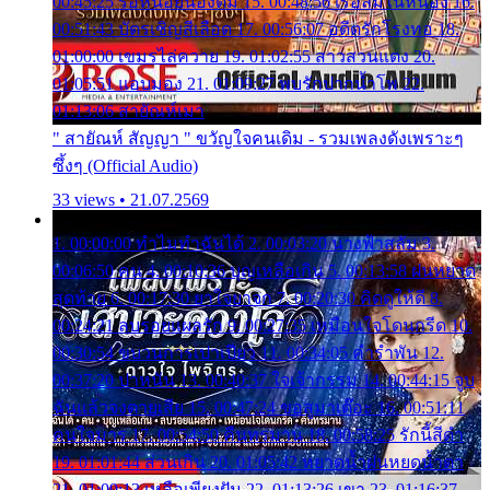
00:45:25 รอหน่อยน้องติ๋ม 15. 00:48:56 เรือล่มในหนอง 16.
00:51:43 บัตรเชิญสีเลือด 17. 00:56:07 อดีตรักโรงทอ 18.
01:00:00 เขมรไล่ควาย 19. 01:02:55 สาวสวนแตง 20.
01:05:51 แอบมอง 21. 01:09:27 พบรักปากน้ำโพ 22.
01:13:06 สายัณห์เมา
" สายัณห์ สัญญา " ขวัญใจคนเดิม - รวมเพลงดังเพราะๆ
ซึ้งๆ (Official Audio)
33 views • 21.07.2569
1. 00:00:00 ทำไมทำฉันได้ 2. 00:03:20 นางฟ้าสลัม 3.
00:06:50 คน 4. 00:10:36 บุญเหลือเกิน 5. 00:13:58 ฝนหยาด
สุดท้าย 6. 00:17:30 ยาใจยาจก 7. 00:20:30 คิดดูให้ดี 8.
00:24:21 ลบรอยแผลรัก 9. 00:27:35 เหมือนใจโดนกรีด 10.
00:30:54 ขบวนการเปาเปียว 11. 00:34:05 คำรำพัน 12.
00:37:20 ปาหนัน 13. 00:40:37 ใจเจ้ากรรม 14. 00:44:15 จูบ
ฉันแล้วจงตายเสีย 15. 00:47:24 ขอสูมาเต๊อะ 16. 00:51:11
คนใจมาร 17. 00:54:50 คืนทรมาน 18. 00:58:25 รักนี้สีดำ
19. 01:01:44 ส่วนเกิน 20. 01:05:42 หยาดน้ำฝนหยดน้ำตา
21. 01:09:13 เหลือเพียงฝัน 22. 01:13:26 เขา 23. 01:16:37