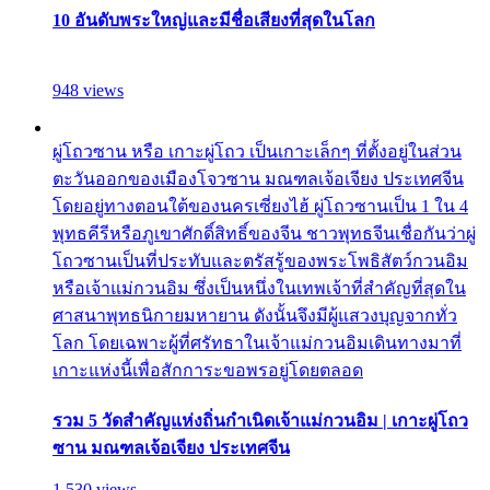
10 อันดับพระใหญ่และมีชื่อเสียงที่สุดในโลก
948 views
ผู่โถวซาน หรือ เกาะผู่โถว เป็นเกาะเล็กๆ ที่ตั้งอยู่ในส่วน
ตะวันออกของเมืองโจวซาน มณฑลเจ้อเจียง ประเทศจีน
โดยอยู่ทางตอนใต้ของนครเซี่ยงไฮ้ ผู่โถวซานเป็น 1 ใน 4
พุทธคีรีหรือภูเขาศักดิ์สิทธิ์ของจีน ชาวพุทธจีนเชื่อกันว่าผู่
โถวซานเป็นที่ประทับและตรัสรู้ของพระโพธิสัตว์กวนอิม
หรือเจ้าแม่กวนอิม ซึ่งเป็นหนึ่งในเทพเจ้าที่สำคัญที่สุดใน
ศาสนาพุทธนิกายมหายาน ดังนั้นจึงมีผู้แสวงบุญจากทั่ว
โลก โดยเฉพาะผู้ที่ศรัทธาในเจ้าแม่กวนอิมเดินทางมาที่
เกาะแห่งนี้เพื่อสักการะขอพรอยู่โดยตลอด
รวม 5 วัดสำคัญแห่งถิ่นกำเนิดเจ้าแม่กวนอิม | เกาะผู่โถว
ซาน มณฑลเจ้อเจียง ประเทศจีน
1,530 views