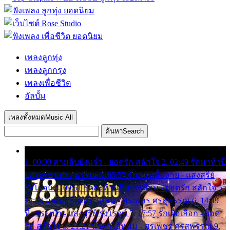
เพลงลูกทุ่ง
เพลงลูกกรุง
เพลงเพื่อชีวิต
อัลบั้ม
เพลงทั้งหมด
Music All
ค้นหา
Search
1. 00:00 สามสิบยังแจ๋ว - ยอดรัก สลักใจ 2. 02:49 รักมาห้าปี
- ศรเพชร ศรสุพรรณ 3. 05:57 รักสาวเสื้อลาย - แสงสุรีย์
รุ่งโรจน์ 4. 09:51 รักสะท้านดินสะเทือน - ยอดรัก สลักใจ 5.
12:23 มอเตอร์ไซค์ทำหล่น - ศรเพชร ศรสุพรรณ 6. 14:49
หิ้วกระเป๋า - แสงสุรีย์ รุ่งโรจน์ 7. 17:57 รักเผื่อเลือก - ยอด
รัก สลักใจ 8. 21:21 น้ำตาไอ้หนุ่ม - ศรเพชร ศรสุพรรณ 9.