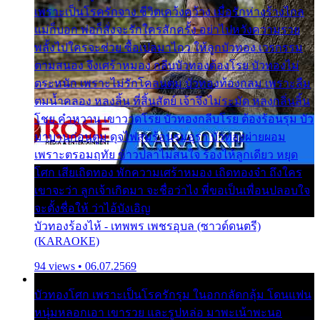
เพราะเป็นโรครักจาง ชีวิตเคว้งคว้าง เมื่อรักห่างร้างไกล
แม่ก็บอก พ่อก็สั่งจะรักใครสักครั้ง อย่าไปหวังความรวย
พลั้งไปใครจะช่วย ซื้อเปลมาไกว ให้ลูกบัวทอง เวรกรรม
ตามสนอง จึงเศร้าหมอง กลีบบัวทองต้องโรย บัวทองไม่
ตระหนัก เพราะไม่รักโคลนตม บัวทองท้องกลม เพราะลืม
ตมน้ำคลอง หลงลิ้น ที่สิ้นสัตย์ เจ้าจึงไม่ระมัด หลงกลิ่นลิ้น
โชย คำหวาน เขาวาดโรย บัวทองกลีบโรย ต้องร้อนรุม บัว
มาบานก่อนตูม ดุจไฟสุมร้อนรุมอุรา บัวทองผ่ายผอม
เพราะตรอมฤทัย ข้าวปลาไม่สนใจ ร้องไห้ลูกเดียว หยุด
โศก เสียเถิดทอง พักความเศร้าหมอง เถิดทองจ๋า ถึงใคร
เขาจะว่า ลูกเจ้าเกิดมา จะชื่อว่าไง พี่ขอเป็นเพื่อนปลอบใจ
จะตั้งชื่อให้ ว่าไอ้บังเอิญ
บัวทองร้องไห้ - เทพพร เพชรอุบล (ซาวด์ดนตรี)
(KARAOKE)
94 views • 06.07.2569
บัวทองโศก เพราะเป็นโรครักรุม ในอกกลัดกลุ้ม โดนแฟน
หนุ่มหลอกเอา เขารวย และรูปหล่อ มาพะเน้าพะนอ