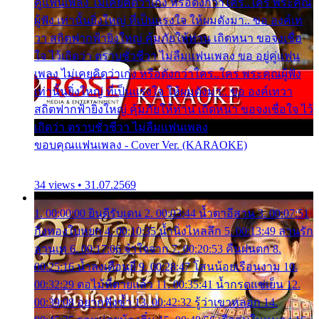
คู่แฟนเพลง ไม่เคยคิดว่าเก่ง หรือดังกว่าใคร..ใคร พระคุณ
ผู้ฟัง เท่านั้นยิ่งใหญ่ ที่เป็นแรงใจ ให้ผมดังมา.. ขอ องค์เท
วา สถิตฟากฟ้ายิ่งใหญ่ คุ้มภัยให้ท่าน เถิดหนา ขอจงเชื่อ
ใจ ไว้เถิดว่า ตราบชั่วชีวา ไม่ลืมแฟนเพลง ขอ อยู่คู่แฟน
เพลง ไม่เคยคิดว่าเก่ง หรือดังกว่าใคร..ใคร พระคุณผู้ฟัง
เท่านั้นยิ่งใหญ่ ที่เป็นแรงใจ ให้ผมดังมา.. ขอ องค์เทวา
สถิตฟากฟ้ายิ่งใหญ่ คุ้มภัยให้ท่าน เถิดหนา ขอจงเชื่อใจ ไว้
เถิดว่า ตราบชั่วชีวา ไม่ลืมแฟนเพลง
ขอบคุณแฟนเพลง - Cover Ver. (KARAOKE)
34 views • 31.07.2569
1. 00:00:00 ยินดีรับเดน 2. 00:03:44 น้ำตาอีสาน 3. 00:07:51
กิ่งทองใบหยก 4. 00:10:35 น้ำนิ่งไหลลึก 5. 00:13:49 ลานรัก
ลานเท 6. 00:17:06 จำใจจาก 7. 00:20:53 คืนฝนตก 8.
00:25:16 น้ำลงเดือนยี่ 9. 00:28:47 โสนน้อยเรือนงาม 10.
00:32:29 ตอไม้ที่ตายแล้ว 11. 00:35:41 น้ำกรดแช่เย็น 12.
00:39:08 อยากฟังซ้ำ 13. 00:42:32 รู้ว่าเขาหลอก 14.