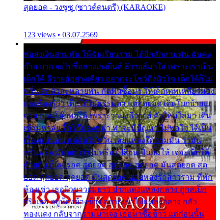
สุดยอด - วงซูซู (ซาวด์ดนตรี) (KARAOKE)
123 views • 03.07.2569
พ่อส่งเงินสามพัน ให้ฉันเรียนราม ได้อีกสักสามพัน ฉันคง
บ๊าย บาย จะไปซื้อกางเกงยีนส์ ลีวายส์มาใส่ เพราะเราเป็น
เด็กใต้ ลีวายส์อย่างเดียว อยากจะโชว์ถึงหิวโซ เด็กใต้ก็ไม่
หวั่น ตกตัวละหลายพัน กัดฟันซื้อมา ให้เด็กเทพเหลียวมอง
และต้องรู้ว่า เด็กใต้ไม่ธรรมดา แต่สุดยอด เดินโยกย้ายเย
ยวน กวนโอ๊ยพอได้ เพราะว่านุ่งลีวายส์ ตัวใหม่ใส่มา เดิน
เข้ามหาลัย จิ๊กโก๊มองหน้า ท่าจะมีปัญหา ไม่พอใจ ได้เป็น
เรื่องแน่นอน แต่ฉันไม่หวั่น เลยแหลงใต้ถามมัน ว่ามัน
พรั่นพรือ มันตอบว่าไม่พรื่อ เปลี่ยนเป็นยิ้มให้ เจอะเด็กใต้
ด้วยกัน ก็เลยรอด สุดยอด สุดยอด สุดยอด มันสุดยอด สุด
ยอด สุดยอด สุดยอด มันสุดยอด แอบหลงรักสาวราม ที่พัก
ห้องเช่า เธอผิวขาวผมยาว ปากแดงแหลงกลาง ถูกสเป็ก
จริงเธอ อยู่ห้องข้างข้าง อยากเข้าไปแหลงกลาง กลัว
ทองแดง กลับจากรามมาเจอ เธอมาซื้อข้าว แต่ก่อนนั้น