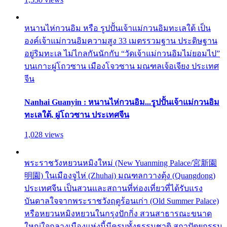
หนานไห่กวนอิม หรือ รูปปั้นเจ้าแม่กวนอิมทะเลใต้ เป็น
องค์เจ้าแม่กวนอิมความสูง 33 เมตรรวมฐาน ประดิษฐาน
อยู่ริมทะเล ไม่ไกลกันนักกับ “วัดเจ้าแม่กวนอิมไม่ยอมไป”
บนเกาะผู่โถวซาน เมืองโจวซาน มณฑลเจ้อเจียง ประเทศ
จีน
Nanhai Guanyin : หนานไห่กวนอิม...รูปปั้นเจ้าแม่กวนอิม
ทะเลใต้, ผู่โถวซาน ประเทศจีน
1,028 views
พระราชวังหยวนหมิงใหม่ (New Yuanming Palace/宮新園
明園) ในเมืองจูไห่ (Zhuhai) มณฑลกวางตุ้ง (Quangdong)
ประเทศจีน เป็นสวนและสถานที่ท่องเที่ยวที่ได้รับแรง
บันดาลใจจากพระราชวังฤดูร้อนเก่า (Old Summer Palace)
หรือหยวนหมิงหยวนในกรุงปักกิ่ง สวนสาธารณะขนาด
ใหญ่ใจกลางเมืองแห่งนี้มีครบทั้งธรรมชาติ สถาปัตยกรรม