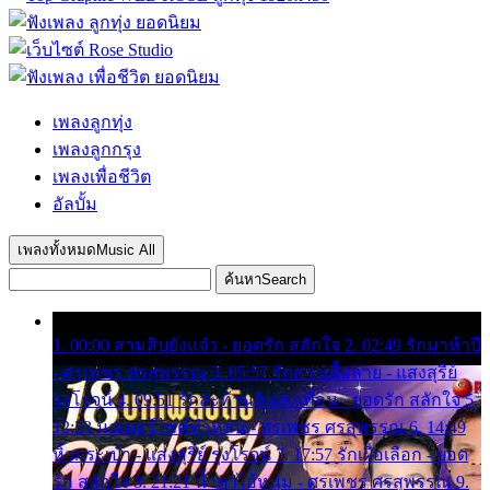
เพลงลูกทุ่ง
เพลงลูกกรุง
เพลงเพื่อชีวิต
อัลบั้ม
เพลงทั้งหมด
Music All
ค้นหา
Search
1. 00:00 สามสิบยังแจ๋ว - ยอดรัก สลักใจ 2. 02:49 รักมาห้าปี
- ศรเพชร ศรสุพรรณ 3. 05:57 รักสาวเสื้อลาย - แสงสุรีย์
รุ่งโรจน์ 4. 09:51 รักสะท้านดินสะเทือน - ยอดรัก สลักใจ 5.
12:23 มอเตอร์ไซค์ทำหล่น - ศรเพชร ศรสุพรรณ 6. 14:49
หิ้วกระเป๋า - แสงสุรีย์ รุ่งโรจน์ 7. 17:57 รักเผื่อเลือก - ยอด
รัก สลักใจ 8. 21:21 น้ำตาไอ้หนุ่ม - ศรเพชร ศรสุพรรณ 9.