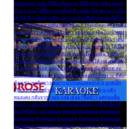
พ่อส่งเงินสามพัน ให้ฉันเรียนราม ได้อีกสักสามพัน ฉันคง
บ๊าย บาย จะไปซื้อกางเกงยีนส์ ลีวายส์มาใส่ เพราะเราเป็น
เด็กใต้ ลีวายส์อย่างเดียว อยากจะโชว์ถึงหิวโซ เด็กใต้ก็ไม่
หวั่น ตกตัวละหลายพัน กัดฟันซื้อมา ให้เด็กเทพเหลียวมอง
และต้องรู้ว่า เด็กใต้ไม่ธรรมดา แต่สุดยอด เดินโยกย้ายเย
ยวน กวนโอ๊ยพอได้ เพราะว่านุ่งลีวายส์ ตัวใหม่ใส่มา เดิน
เข้ามหาลัย จิ๊กโก๊มองหน้า ท่าจะมีปัญหา ไม่พอใจ ได้เป็น
เรื่องแน่นอน แต่ฉันไม่หวั่น เลยแหลงใต้ถามมัน ว่ามัน
พรั่นพรือ มันตอบว่าไม่พรื่อ เปลี่ยนเป็นยิ้มให้ เจอะเด็กใต้
ด้วยกัน ก็เลยรอด สุดยอด สุดยอด สุดยอด มันสุดยอด สุด
ยอด สุดยอด สุดยอด มันสุดยอด แอบหลงรักสาวราม ที่พัก
ห้องเช่า เธอผิวขาวผมยาว ปากแดงแหลงกลาง ถูกสเป็ก
จริงเธอ อยู่ห้องข้างข้าง อยากเข้าไปแหลงกลาง กลัว
ทองแดง กลับจากรามมาเจอ เธอมาซื้อข้าว แต่ก่อนนั้น
สองเรา เจอะกันครั้งใด เธอไม่เคยไยดี คราวนี้เธอยิ้มให้
ต้องให้ใส่ลีวายส์ สุดยอด สุดยอด มันสุดยอด มันสุดยอด
มันสุดยอด มันสุดยอด มันสุดยอด มันสุดยอด มันสุดยอด
มันสุดยอด มันสุดยอด มันสุดยอด มันสุดยอด มันสุดยอด