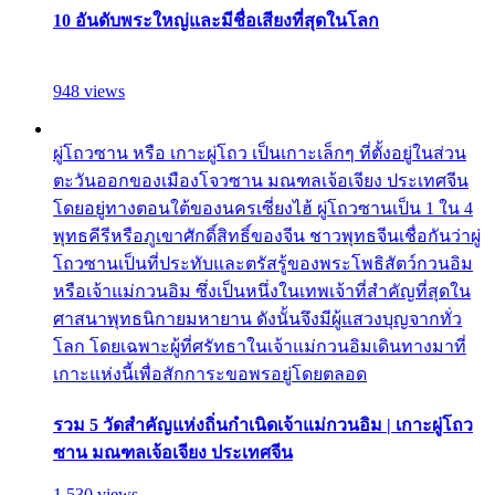
10 อันดับพระใหญ่และมีชื่อเสียงที่สุดในโลก
948 views
ผู่โถวซาน หรือ เกาะผู่โถว เป็นเกาะเล็กๆ ที่ตั้งอยู่ในส่วน
ตะวันออกของเมืองโจวซาน มณฑลเจ้อเจียง ประเทศจีน
โดยอยู่ทางตอนใต้ของนครเซี่ยงไฮ้ ผู่โถวซานเป็น 1 ใน 4
พุทธคีรีหรือภูเขาศักดิ์สิทธิ์ของจีน ชาวพุทธจีนเชื่อกันว่าผู่
โถวซานเป็นที่ประทับและตรัสรู้ของพระโพธิสัตว์กวนอิม
หรือเจ้าแม่กวนอิม ซึ่งเป็นหนึ่งในเทพเจ้าที่สำคัญที่สุดใน
ศาสนาพุทธนิกายมหายาน ดังนั้นจึงมีผู้แสวงบุญจากทั่ว
โลก โดยเฉพาะผู้ที่ศรัทธาในเจ้าแม่กวนอิมเดินทางมาที่
เกาะแห่งนี้เพื่อสักการะขอพรอยู่โดยตลอด
รวม 5 วัดสำคัญแห่งถิ่นกำเนิดเจ้าแม่กวนอิม | เกาะผู่โถว
ซาน มณฑลเจ้อเจียง ประเทศจีน
1,530 views