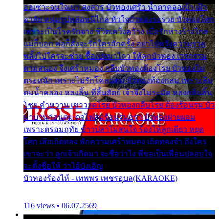
ออเซาะจนใจเบา สงสาร บัวทองเศร้า น้ำตาคลอเบ้า เฝ้า
อาลัย หนุ่มรูปหล่อหนีไกล หัวใจบัวทองระรวย บัวทองโศก
เพราะเป็นโรครักจาง ชีวิตเคว้งคว้าง เมื่อรักห่างร้างไกล
แม่ก็บอก พ่อก็สั่งจะรักใครสักครั้ง อย่าไปหวังความรวย
พลั้งไปใครจะช่วย ซื้อเปลมาไกว ให้ลูกบัวทอง เวรกรรม
ตามสนอง จึงเศร้าหมอง กลีบบัวทองต้องโรย บัวทองไม่
ตระหนัก เพราะไม่รักโคลนตม บัวทองท้องกลม เพราะลืม
ตมน้ำคลอง หลงลิ้น ที่สิ้นสัตย์ เจ้าจึงไม่ระมัด หลงกลิ่นลิ้น
โชย คำหวาน เขาวาดโรย บัวทองกลีบโรย ต้องร้อนรุม บัว
มาบานก่อนตูม ดุจไฟสุมร้อนรุมอุรา บัวทองผ่ายผอม
เพราะตรอมฤทัย ข้าวปลาไม่สนใจ ร้องไห้ลูกเดียว หยุด
โศก เสียเถิดทอง พักความเศร้าหมอง เถิดทองจ๋า ถึงใคร
เขาจะว่า ลูกเจ้าเกิดมา จะชื่อว่าไง พี่ขอเป็นเพื่อนปลอบใจ
จะตั้งชื่อให้ ว่าไอ้บังเอิญ
บัวทองร้องไห้ - เทพพร เพชรอุบล(KARAOKE)
116 views • 06.07.2569