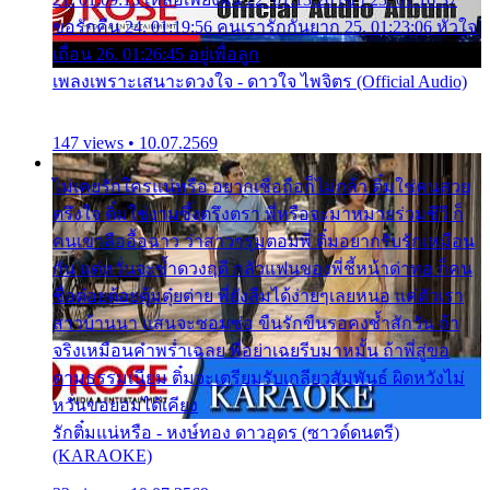
ขอรักคืน 24. 01:19:56 คนเรารักกันยาก 25. 01:23:06 หัวใจ
เถื่อน 26. 01:26:45 อยู่เพื่อลูก
เพลงเพราะเสนาะดวงใจ - ดาวใจ ไพจิตร (Official Audio)
147 views • 10.07.2569
ไม่เคยรักใครแน่หรือ อยากเชื่อถือก็ไม่กล้า ติ๋มใช่คนสวย
ตรึงใจ ติ๋มใช่งามซึ้งตรึงตรา พี่หรือจะมาหมายร่วมชีวี ก็
คนเขาลืออื้อฉาว ว่าสาวๆรุมตอมพี่ ติ๋มอยากรับรักเหมือน
กัน แต่หวั่นจะช้ำดวงฤดี กลัวแฟนของพี่ชี้หน้าด่าทอ ก็คน
ชื่อต๋อยต้อยตุ้มตุ๋ยต่าย พี่ยังลืมได้ง่ายๆเลยหนอ แค่ตัวเรา
สาวบ้านนา แสนจะซอมซ่อ ขืนรักขืนรอคงช้ำสักวัน ถ้า
จริงเหมือนคำพร่ำเฉลย พี่อย่าเฉยรีบมาหมั้น ถ้าพี่สู่ขอ
ตามธรรมเนียม ติ๋มจะเตรียมรับเกลียวสัมพันธ์ ผิดหวังไม่
หวั่นขอยอมได้เคียง
รักติ๋มแน่หรือ - หงษ์ทอง ดาวอุดร (ซาวด์ดนตรี)
(KARAOKE)