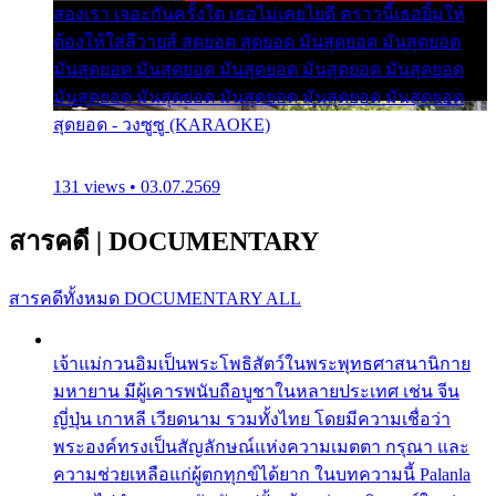
สองเรา เจอะกันครั้งใด เธอไม่เคยไยดี คราวนี้เธอยิ้มให้
ต้องให้ใส่ลีวายส์ สุดยอด สุดยอด มันสุดยอด มันสุดยอด
มันสุดยอด มันสุดยอด มันสุดยอด มันสุดยอด มันสุดยอด
มันสุดยอด มันสุดยอด มันสุดยอด มันสุดยอด มันสุดยอด
สุดยอด - วงซูซู (KARAOKE)
131 views • 03.07.2569
สารคดี
|
DOCUMENTARY
สารคดีทั้งหมด
DOCUMENTARY ALL
เจ้าแม่กวนอิมเป็นพระโพธิสัตว์ในพระพุทธศาสนานิกาย
มหายาน มีผู้เคารพนับถือบูชาในหลายประเทศ เช่น จีน
ญี่ปุ่น เกาหลี เวียดนาม รวมทั้งไทย โดยมีความเชื่อว่า
พระองค์ทรงเป็นสัญลักษณ์แห่งความเมตตา กรุณา และ
ความช่วยเหลือแก่ผู้ตกทุกข์ได้ยาก ในบทความนี้ Palanla