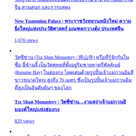
จีน สวนสนุก และการแสดง
New Yuanming Palace | พระราชวังหยวนหมิงใหม่ ความ
ยิ่งใหญ่แห่งประวัติศาสตร์ มณฑลกวางตุ้ง ประเทศจีน
1,076 views
วัดซีซ่าน (Tsz Shan Monastery / 慈山寺) หรือที่รู้จักกันใน
ชื่อ ฉี่ซ้านจี๋ เป็นวัดพุทธที่ตั้งอยู่ริมชายหาดรีพัลส์เบย์
(Repulse Bay) ในฮ่องกง โดดเด่นด้วยรูปปั้นเจ้าแม่กวนอิมสี
ขาวขนาดใหญ่ สูงถึง 76 เมตร ซึ่งเป็นรูปปั้นเจ้าแม่กวนอิม
ที่สูงเป็นอันดับต้นๆ ของโลก
Tsz Shan Monastery | วัดซีซ่าน…งามสง่าเจ้าแม่กวนอิ
มองค์ใหญ่แห่งฮ่องกง
829 views