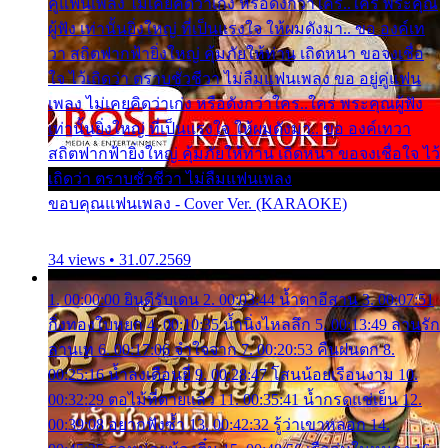
คู่แฟนเพลง ไม่เคยคิดว่าเก่ง หรือดังกว่าใคร..ใคร พระคุณ
ผู้ฟัง เท่านั้นยิ่งใหญ่ ที่เป็นแรงใจ ให้ผมดังมา.. ขอ องค์เท
วา สถิตฟากฟ้ายิ่งใหญ่ คุ้มภัยให้ท่าน เถิดหนา ขอจงเชื่อ
ใจ ไว้เถิดว่า ตราบชั่วชีวา ไม่ลืมแฟนเพลง ขอ อยู่คู่แฟน
เพลง ไม่เคยคิดว่าเก่ง หรือดังกว่าใคร..ใคร พระคุณผู้ฟัง
เท่านั้นยิ่งใหญ่ ที่เป็นแรงใจ ให้ผมดังมา.. ขอ องค์เทวา
สถิตฟากฟ้ายิ่งใหญ่ คุ้มภัยให้ท่าน เถิดหนา ขอจงเชื่อใจ ไว้
เถิดว่า ตราบชั่วชีวา ไม่ลืมแฟนเพลง
ขอบคุณแฟนเพลง - Cover Ver. (KARAOKE)
34 views • 31.07.2569
1. 00:00:00 ยินดีรับเดน 2. 00:03:44 น้ำตาอีสาน 3. 00:07:51
กิ่งทองใบหยก 4. 00:10:35 น้ำนิ่งไหลลึก 5. 00:13:49 ลานรัก
ลานเท 6. 00:17:06 จำใจจาก 7. 00:20:53 คืนฝนตก 8.
00:25:16 น้ำลงเดือนยี่ 9. 00:28:47 โสนน้อยเรือนงาม 10.
00:32:29 ตอไม้ที่ตายแล้ว 11. 00:35:41 น้ำกรดแช่เย็น 12.
00:39:08 อยากฟังซ้ำ 13. 00:42:32 รู้ว่าเขาหลอก 14.