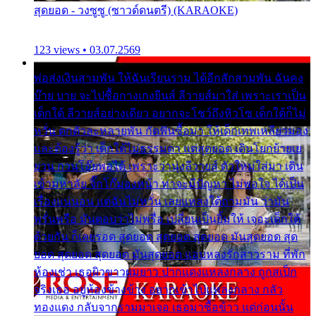
สุดยอด - วงซูซู (ซาวด์ดนตรี) (KARAOKE)
123 views • 03.07.2569
พ่อส่งเงินสามพัน ให้ฉันเรียนราม ได้อีกสักสามพัน ฉันคง
บ๊าย บาย จะไปซื้อกางเกงยีนส์ ลีวายส์มาใส่ เพราะเราเป็น
เด็กใต้ ลีวายส์อย่างเดียว อยากจะโชว์ถึงหิวโซ เด็กใต้ก็ไม่
หวั่น ตกตัวละหลายพัน กัดฟันซื้อมา ให้เด็กเทพเหลียวมอง
และต้องรู้ว่า เด็กใต้ไม่ธรรมดา แต่สุดยอด เดินโยกย้ายเย
ยวน กวนโอ๊ยพอได้ เพราะว่านุ่งลีวายส์ ตัวใหม่ใส่มา เดิน
เข้ามหาลัย จิ๊กโก๊มองหน้า ท่าจะมีปัญหา ไม่พอใจ ได้เป็น
เรื่องแน่นอน แต่ฉันไม่หวั่น เลยแหลงใต้ถามมัน ว่ามัน
พรั่นพรือ มันตอบว่าไม่พรื่อ เปลี่ยนเป็นยิ้มให้ เจอะเด็กใต้
ด้วยกัน ก็เลยรอด สุดยอด สุดยอด สุดยอด มันสุดยอด สุด
ยอด สุดยอด สุดยอด มันสุดยอด แอบหลงรักสาวราม ที่พัก
ห้องเช่า เธอผิวขาวผมยาว ปากแดงแหลงกลาง ถูกสเป็ก
จริงเธอ อยู่ห้องข้างข้าง อยากเข้าไปแหลงกลาง กลัว
ทองแดง กลับจากรามมาเจอ เธอมาซื้อข้าว แต่ก่อนนั้น