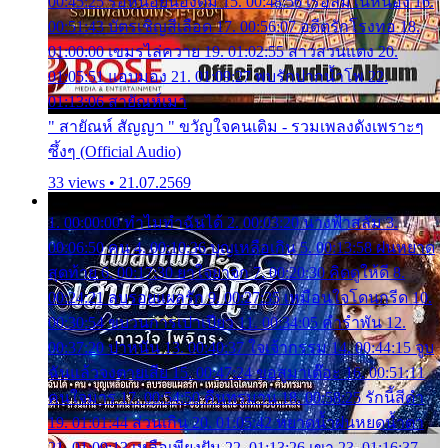
00:45:25 รอหน่อยน้องติ๋ม 15. 00:48:56 เรือล่มในหนอง 16.
00:51:43 บัตรเชิญสีเลือด 17. 00:56:07 อดีตรักโรงทอ 18.
01:00:00 เขมรไล่ควาย 19. 01:02:55 สาวสวนแตง 20.
01:05:51 แอบมอง 21. 01:09:27 พบรักปากน้ำโพ 22.
01:13:06 สายัณห์เมา
" สายัณห์ สัญญา " ขวัญใจคนเดิม - รวมเพลงดังเพราะๆ
ซึ้งๆ (Official Audio)
33 views • 21.07.2569
1. 00:00:00 ทำไมทำฉันได้ 2. 00:03:20 นางฟ้าสลัม 3.
00:06:50 คน 4. 00:10:36 บุญเหลือเกิน 5. 00:13:58 ฝนหยาด
สุดท้าย 6. 00:17:30 ยาใจยาจก 7. 00:20:30 คิดดูให้ดี 8.
00:24:21 ลบรอยแผลรัก 9. 00:27:35 เหมือนใจโดนกรีด 10.
00:30:54 ขบวนการเปาเปียว 11. 00:34:05 คำรำพัน 12.
00:37:20 ปาหนัน 13. 00:40:37 ใจเจ้ากรรม 14. 00:44:15 จูบ
ฉันแล้วจงตายเสีย 15. 00:47:24 ขอสูมาเต๊อะ 16. 00:51:11
คนใจมาร 17. 00:54:50 คืนทรมาน 18. 00:58:25 รักนี้สีดำ
19. 01:01:44 ส่วนเกิน 20. 01:05:42 หยาดน้ำฝนหยดน้ำตา
21. 01:09:13 เหลือเพียงฝัน 22. 01:13:26 เขา 23. 01:16:37