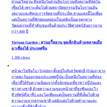
สวนอวี้หยวน คือหนึ่งในสวนจีนโบราณที่งดงามที่สุดใน
เซี่ยงไฮ้ เพราะเต็มไปด้วยสถาปัตยกรรมจีนโบราณอัน
งดงามและศิลปะการจัดสวนที่ประณีต สวนแห่งนี้ไม่เพียง
แต่เป็นสถานที่พักผ่อนหย่อนใจแต่ยังเป็นมรดกทาง
วัฒนธรรมที่สำคัญของจีนด้วยประวัติศาสตร์อันยาวนาน
กว่า 400 ปี
Yuyuan Garden : สวนอวี้หยวน จุดเช็กอินห้ามพลาดเมื่อ
มาเซี่ยงไฮ้ ประเทศจีน
1,306 views
หน้าผาโทจินโบ (Tojinbo) ตั้งอยู่ในจังหวัดฟุกุอิ (Fukui) ทาง
ภาคตะวันออกของประเทศญี่ปุ่น เป็นหนึ่งในสถานที่ท่อง
เที่ยวที่ได้รับความนิยมจากทั้งนักท่องเที่ยวชาวญี่ปุ่นและ
ชาวต่างชาติ ด้วยความงามของหน้าผาที่สูงชันและวิว
ทิวทัศน์ที่น่าทึ่ง และไม่เพียงแต่เป็นสถานที่ที่เต็มไปด้วย
ความงามจากธรรมชาติ แต่ยังแฝงไปด้วยตำนานและ
ความเชื่อที่ลึกซึ้งด้วย