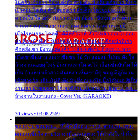
ในครัว เจ้าสาว ก็มัวแต่งตัว สวยเด่น นั่งเคียงเจ้าบ่าว ที่เขา
เฝ้าคอย ใจเต้น หัวใจของเรา ลำเค็ญ ใครจะมองเห็น
ความใน ใจ เศร้า มันร้าวระบม ต้องมาขื่นขม เศร้าตรม
ท่ามความสุขี ช่วยงานเขาแต่ง แต่เรา แล้งมาหลายปี
เมื่อไรหนอจะ โชคดี ได้มีพิธีวิวาห์ หัวใจหล้า คอยไปคอย
มา คือหน้าที่เก่า หัวใจหล้า คอยไปคอยมา คือหน้าที่เก่า
คือหยังเขา มีงานแต่งแล้ว ไปล้างแต่จาน ดั่งถูกประหาร
เมื่อเขาชื่นบาน แต่เราขื่นขม โอ้ รัก ลอยลม ไม่สม ดัง ใจ
ล้างจานคอยคู่ ไม่รู้ อีกนานเท่าใด จะได้ เลื่อนขั้นบันได ได้
เป็น ตำแหน่งเจ้าสาว มันเหงา เห็นเขามีคู่ ซมดู มีคู่ก็ม่วน
เข้าพาขวัญ เสียงโห่ตึงตึง มันซึ้ง อยู่แก่ใจ มื้อใด๋หนอ สิเป็น
งานเฮา มัวซอยเขา ใจเฮาซิด้าน มันทรมาน จับจาน เอย…
ล้างจานในงานแต่ง - Cover Ver. (KARAOKE)
30 views • 03.08.2569
ขอ กราบ ขอบคุณ.... ที่ได้รับไออุ่น การุณ จากแฟน เพลง
ผมแสนชื่นใจ หายวังเวง เมื่อแฟนเพลง ให้กำลังใจ น้ำใจ