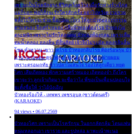
เพราะเป็นโรครักจาง ชีวิตเคว้งคว้าง เมื่อรักห่างร้างไกล
แม่ก็บอก พ่อก็สั่งจะรักใครสักครั้ง อย่าไปหวังความรวย
พลั้งไปใครจะช่วย ซื้อเปลมาไกว ให้ลูกบัวทอง เวรกรรม
ตามสนอง จึงเศร้าหมอง กลีบบัวทองต้องโรย บัวทองไม่
ตระหนัก เพราะไม่รักโคลนตม บัวทองท้องกลม เพราะลืม
ตมน้ำคลอง หลงลิ้น ที่สิ้นสัตย์ เจ้าจึงไม่ระมัด หลงกลิ่นลิ้น
โชย คำหวาน เขาวาดโรย บัวทองกลีบโรย ต้องร้อนรุม บัว
มาบานก่อนตูม ดุจไฟสุมร้อนรุมอุรา บัวทองผ่ายผอม
เพราะตรอมฤทัย ข้าวปลาไม่สนใจ ร้องไห้ลูกเดียว หยุด
โศก เสียเถิดทอง พักความเศร้าหมอง เถิดทองจ๋า ถึงใคร
เขาจะว่า ลูกเจ้าเกิดมา จะชื่อว่าไง พี่ขอเป็นเพื่อนปลอบใจ
จะตั้งชื่อให้ ว่าไอ้บังเอิญ
บัวทองร้องไห้ - เทพพร เพชรอุบล (ซาวด์ดนตรี)
(KARAOKE)
94 views • 06.07.2569
บัวทองโศก เพราะเป็นโรครักรุม ในอกกลัดกลุ้ม โดนแฟน
หนุ่มหลอกเอา เขารวย และรูปหล่อ มาพะเน้าพะนอ