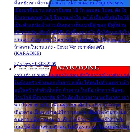
คือหยังเขา มีงานแต่งแล้ว ไปล้างแต่จาน ดั่งถูกประหาร
เมื่อเขาชื่นบาน แต่เราขื่นขม โอ้ รัก ลอยลม ไม่สม ดัง ใจ
ล้างจานคอยคู่ ไม่รู้ อีกนานเท่าใด จะได้ เลื่อนขั้นบันได ได้
เป็น ตำแหน่งเจ้าสาว มันเหงา เห็นเขามีคู่ ซมดู มีคู่ก็ม่วน
เข้าพาขวัญ เสียงโห่ตึงตึง มันซึ้ง อยู่แก่ใจ มื้อใด๋หนอ สิเป็น
งานเฮา มัวซอยเขา ใจเฮาซิด้าน มันทรมาน จับจาน เอย…
ล้างจานในงานแต่ง - Cover Ver. (ซาวด์ดนตรี)
(KARAOKE)
27 views • 03.08.2569
งานแต่ง เขาแซง แย่งเอาไปก่อน หัวใจอาวรณ์ มาซ่อน อยู่
ในห้องครัว ข้างนอกเจ้าสาว ส่งยิ้ม ให้คนไปทั่ว แต่เรา เฝ้า
อยู่ในครัว ทำตัวเป็นเด็ก ล้างจาน ในเมื่อ เจ้าสาว คือคน
บ้านใกล้ พึ่งพาอาศัย จำใจ ต้องไปช่วยงาน พอถึงเวลา เขา
พา กันเข้าพาขวัญ เพื่อนฝูง เฮฮาดังลั่น แต่เราล้างจาน
เดียวดาย เป็นคนพ่าย บ่มีความหมาย เคียงใจเจ้าบ่าว เป็น
คนพ่าย บ่มีความหมาย เคียงใจเจ้าบ่าว เพื่อนเจ้าสาว ยัง
เป็นบ่ได้ คือคนพ่าย ฮักคน ไม่มีใครสน เขาไม่เห็นคน ที่อยู่