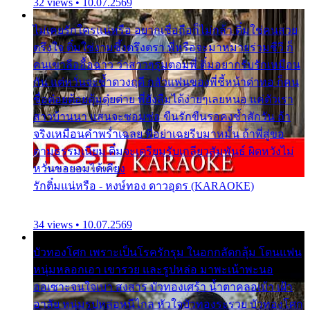
32 views • 10.07.2569
ไม่เคยรักใครแน่หรือ อยากเชื่อถือก็ไม่กล้า ติ๋มใช่คนสวย
ตรึงใจ ติ๋มใช่งามซึ้งตรึงตรา พี่หรือจะมาหมายร่วมชีวี ก็
คนเขาลืออื้อฉาว ว่าสาวๆรุมตอมพี่ ติ๋มอยากรับรักเหมือน
กัน แต่หวั่นจะช้ำดวงฤดี กลัวแฟนของพี่ชี้หน้าด่าทอ ก็คน
ชื่อต๋อยต้อยตุ้มตุ๋ยต่าย พี่ยังลืมได้ง่ายๆเลยหนอ แค่ตัวเรา
สาวบ้านนา แสนจะซอมซ่อ ขืนรักขืนรอคงช้ำสักวัน ถ้า
จริงเหมือนคำพร่ำเฉลย พี่อย่าเฉยรีบมาหมั้น ถ้าพี่สู่ขอ
ตามธรรมเนียม ติ๋มจะเตรียมรับเกลียวสัมพันธ์ ผิดหวังไม่
หวั่นขอยอมได้เคียง
รักติ๋มแน่หรือ - หงษ์ทอง ดาวอุดร (KARAOKE)
34 views • 10.07.2569
บัวทองโศก เพราะเป็นโรครักรุม ในอกกลัดกลุ้ม โดนแฟน
หนุ่มหลอกเอา เขารวย และรูปหล่อ มาพะเน้าพะนอ
ออเซาะจนใจเบา สงสาร บัวทองเศร้า น้ำตาคลอเบ้า เฝ้า
อาลัย หนุ่มรูปหล่อหนีไกล หัวใจบัวทองระรวย บัวทองโศก