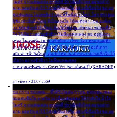
ไมตรี จากแฟนเพลง ทุกทุกที่ ปราณีหลั่งไหล ผมขอฝาก
นาม ยอดรักเอาไว้ โปรดเป็นแรงใจ อย่างนี้เรื่อยไป ขอ อยู่
คู่แฟนเพลง ไม่เคยคิดว่าเก่ง หรือดังกว่าใคร..ใคร พระคุณ
ผู้ฟัง เท่านั้นยิ่งใหญ่ ที่เป็นแรงใจ ให้ผมดังมา.. ขอ องค์เท
วา สถิตฟากฟ้ายิ่งใหญ่ คุ้มภัยให้ท่าน เถิดหนา ขอจงเชื่อ
ใจ ไว้เถิดว่า ตราบชั่วชีวา ไม่ลืมแฟนเพลง ขอ อยู่คู่แฟน
เพลง ไม่เคยคิดว่าเก่ง หรือดังกว่าใคร..ใคร พระคุณผู้ฟัง
เท่านั้นยิ่งใหญ่ ที่เป็นแรงใจ ให้ผมดังมา.. ขอ องค์เทวา
สถิตฟากฟ้ายิ่งใหญ่ คุ้มภัยให้ท่าน เถิดหนา ขอจงเชื่อใจ ไว้
เถิดว่า ตราบชั่วชีวา ไม่ลืมแฟนเพลง
ขอบคุณแฟนเพลง - Cover Ver. (ซาวด์ดนตรี) (KARAOKE)
34 views • 31.07.2569
ขอ กราบ ขอบคุณ.... ที่ได้รับไออุ่น การุณ จากแฟน เพลง
ผมแสนชื่นใจ หายวังเวง เมื่อแฟนเพลง ให้กำลังใจ น้ำใจ
ไมตรี จากแฟนเพลง ทุกทุกที่ ปราณีหลั่งไหล ผมขอฝาก
นาม ยอดรักเอาไว้ โปรดเป็นแรงใจ อย่างนี้เรื่อยไป ขอ อยู่