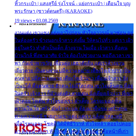
หิ้วกระเป๋า | แสงสุรีย์ รุ่งโรจน์ - แย่งกระเป๋า | เตือนใจ บุญ
พระรักษา (ซาวด์ดนตรี) (KARAOKE)
19 views • 03.08.2569
งานแต่ง เขาแซง แย่งเอาไปก่อน หัวใจอาวรณ์ มาซ่อน อยู่
ในห้องครัว ข้างนอกเจ้าสาว ส่งยิ้ม ให้คนไปทั่ว แต่เรา เฝ้า
อยู่ในครัว ทำตัวเป็นเด็ก ล้างจาน ในเมื่อ เจ้าสาว คือคน
บ้านใกล้ พึ่งพาอาศัย จำใจ ต้องไปช่วยงาน พอถึงเวลา เขา
พา กันเข้าพาขวัญ เพื่อนฝูง เฮฮาดังลั่น แต่เราล้างจาน
เดียวดาย เป็นคนพ่าย บ่มีความหมาย เคียงใจเจ้าบ่าว เป็น
คนพ่าย บ่มีความหมาย เคียงใจเจ้าบ่าว เพื่อนเจ้าสาว ยัง
เป็นบ่ได้ คือคนพ่าย ฮักคน ไม่มีใครสน เขาไม่เห็นคน ที่อยู่
ในครัว เจ้าสาว ก็มัวแต่งตัว สวยเด่น นั่งเคียงเจ้าบ่าว ที่เขา
เฝ้าคอย ใจเต้น หัวใจของเรา ลำเค็ญ ใครจะมองเห็น
ความใน ใจ เศร้า มันร้าวระบม ต้องมาขื่นขม เศร้าตรม
ท่ามความสุขี ช่วยงานเขาแต่ง แต่เรา แล้งมาหลายปี
เมื่อไรหนอจะ โชคดี ได้มีพิธีวิวาห์ หัวใจหล้า คอยไปคอย
มา คือหน้าที่เก่า หัวใจหล้า คอยไปคอยมา คือหน้าที่เก่า