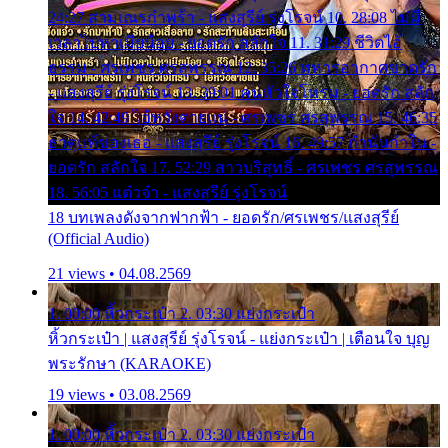
24:27 สามเณรกำพร้า - แสงสุรีย์ รุ่งโรจน์ 10. 28:08 ไม่มี
เวลาไปหาเมียน้อย - ยอดรัก สลักใจ 11. 31:29 ชีวิตไอ้
ธรรม - ศรเพชร ศรสุพรรณ 12. 35:26 ทหารอากาศขาดรัก
- แสงสุรีย์ รุ่งโรจน์ 13. 39:01 คนหัวใจโทรม - ยอดรัก สลัก
ใจ 14. 42:49 ไอ้หวังตายแน่ - ศรเพชร ศรสุพรรณ 15. 46:35
ธาตุแท้ของเธอ - แสงสุรีย์ รุ่งโรจน์ 16. 49:57 กำนันกำใน -
ยอดรัก สลักใจ 17. 52:29 สาวบริสุทธิ์ - ศรเพชร ศรสุพรรณ
18. 56:05 แต๋วจ๋า - แสงสุรีย์ รุ่งโรจน์
18 บทเพลงดังจากฟากฟ้า - ยอดรัก/ศรเพชร/แสงสุรีย์
(Official Audio)
21 views • 04.08.2569
1. 00:00 หิ้วกระเป๋า 2. 03:30 แย่งกระเป๋า
หิ้วกระเป๋า | แสงสุรีย์ รุ่งโรจน์ - แย่งกระเป๋า | เตือนใจ บุญ
พระรักษา (KARAOKE)
19 views • 03.08.2569
1. 00:00 หิ้วกระเป๋า 2. 03:30 แย่งกระเป๋า