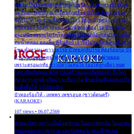
เพราะเป็นโรครักจาง ชีวิตเคว้งคว้าง เมื่อรักห่างร้างไกล
แม่ก็บอก พ่อก็สั่งจะรักใครสักครั้ง อย่าไปหวังความรวย
พลั้งไปใครจะช่วย ซื้อเปลมาไกว ให้ลูกบัวทอง เวรกรรม
ตามสนอง จึงเศร้าหมอง กลีบบัวทองต้องโรย บัวทองไม่
ตระหนัก เพราะไม่รักโคลนตม บัวทองท้องกลม เพราะลืม
ตมน้ำคลอง หลงลิ้น ที่สิ้นสัตย์ เจ้าจึงไม่ระมัด หลงกลิ่นลิ้น
โชย คำหวาน เขาวาดโรย บัวทองกลีบโรย ต้องร้อนรุม บัว
มาบานก่อนตูม ดุจไฟสุมร้อนรุมอุรา บัวทองผ่ายผอม
เพราะตรอมฤทัย ข้าวปลาไม่สนใจ ร้องไห้ลูกเดียว หยุด
โศก เสียเถิดทอง พักความเศร้าหมอง เถิดทองจ๋า ถึงใคร
เขาจะว่า ลูกเจ้าเกิดมา จะชื่อว่าไง พี่ขอเป็นเพื่อนปลอบใจ
จะตั้งชื่อให้ ว่าไอ้บังเอิญ
บัวทองร้องไห้ - เทพพร เพชรอุบล (ซาวด์ดนตรี)
(KARAOKE)
107 views • 06.07.2569
บัวทองโศก เพราะเป็นโรครักรุม ในอกกลัดกลุ้ม โดนแฟน
หนุ่มหลอกเอา เขารวย และรูปหล่อ มาพะเน้าพะนอ