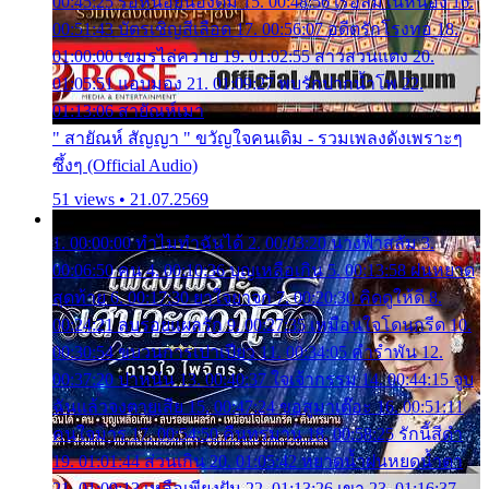
00:45:25 รอหน่อยน้องติ๋ม 15. 00:48:56 เรือล่มในหนอง 16.
00:51:43 บัตรเชิญสีเลือด 17. 00:56:07 อดีตรักโรงทอ 18.
01:00:00 เขมรไล่ควาย 19. 01:02:55 สาวสวนแตง 20.
01:05:51 แอบมอง 21. 01:09:27 พบรักปากน้ำโพ 22.
01:13:06 สายัณห์เมา
" สายัณห์ สัญญา " ขวัญใจคนเดิม - รวมเพลงดังเพราะๆ
ซึ้งๆ (Official Audio)
51 views • 21.07.2569
1. 00:00:00 ทำไมทำฉันได้ 2. 00:03:20 นางฟ้าสลัม 3.
00:06:50 คน 4. 00:10:36 บุญเหลือเกิน 5. 00:13:58 ฝนหยาด
สุดท้าย 6. 00:17:30 ยาใจยาจก 7. 00:20:30 คิดดูให้ดี 8.
00:24:21 ลบรอยแผลรัก 9. 00:27:35 เหมือนใจโดนกรีด 10.
00:30:54 ขบวนการเปาเปียว 11. 00:34:05 คำรำพัน 12.
00:37:20 ปาหนัน 13. 00:40:37 ใจเจ้ากรรม 14. 00:44:15 จูบ
ฉันแล้วจงตายเสีย 15. 00:47:24 ขอสูมาเต๊อะ 16. 00:51:11
คนใจมาร 17. 00:54:50 คืนทรมาน 18. 00:58:25 รักนี้สีดำ
19. 01:01:44 ส่วนเกิน 20. 01:05:42 หยาดน้ำฝนหยดน้ำตา
21. 01:09:13 เหลือเพียงฝัน 22. 01:13:26 เขา 23. 01:16:37