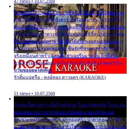
47 views • 10.07.2569
ไม่เคยรักใครแน่หรือ อยากเชื่อถือก็ไม่กล้า ติ๋มใช่คนสวย
ตรึงใจ ติ๋มใช่งามซึ้งตรึงตรา พี่หรือจะมาหมายร่วมชีวี ก็
คนเขาลืออื้อฉาว ว่าสาวๆรุมตอมพี่ ติ๋มอยากรับรักเหมือน
กัน แต่หวั่นจะช้ำดวงฤดี กลัวแฟนของพี่ชี้หน้าด่าทอ ก็คน
ชื่อต๋อยต้อยตุ้มตุ๋ยต่าย พี่ยังลืมได้ง่ายๆเลยหนอ แค่ตัวเรา
สาวบ้านนา แสนจะซอมซ่อ ขืนรักขืนรอคงช้ำสักวัน ถ้า
จริงเหมือนคำพร่ำเฉลย พี่อย่าเฉยรีบมาหมั้น ถ้าพี่สู่ขอ
ตามธรรมเนียม ติ๋มจะเตรียมรับเกลียวสัมพันธ์ ผิดหวังไม่
หวั่นขอยอมได้เคียง
รักติ๋มแน่หรือ - หงษ์ทอง ดาวอุดร (KARAOKE)
51 views • 10.07.2569
บัวทองโศก เพราะเป็นโรครักรุม ในอกกลัดกลุ้ม โดนแฟน
หนุ่มหลอกเอา เขารวย และรูปหล่อ มาพะเน้าพะนอ
ออเซาะจนใจเบา สงสาร บัวทองเศร้า น้ำตาคลอเบ้า เฝ้า
อาลัย หนุ่มรูปหล่อหนีไกล หัวใจบัวทองระรวย บัวทองโศก