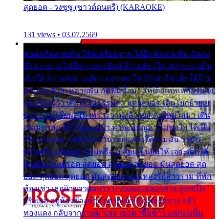
สุดยอด - วงซูซู (ซาวด์ดนตรี) (KARAOKE)
131 views • 03.07.2569
พ่อส่งเงินสามพัน ให้ฉันเรียนราม ได้อีกสักสามพัน ฉันคง
บ๊าย บาย จะไปซื้อกางเกงยีนส์ ลีวายส์มาใส่ เพราะเราเป็น
เด็กใต้ ลีวายส์อย่างเดียว อยากจะโชว์ถึงหิวโซ เด็กใต้ก็ไม่
หวั่น ตกตัวละหลายพัน กัดฟันซื้อมา ให้เด็กเทพเหลียวมอง
และต้องรู้ว่า เด็กใต้ไม่ธรรมดา แต่สุดยอด เดินโยกย้ายเย
ยวน กวนโอ๊ยพอได้ เพราะว่านุ่งลีวายส์ ตัวใหม่ใส่มา เดิน
เข้ามหาลัย จิ๊กโก๊มองหน้า ท่าจะมีปัญหา ไม่พอใจ ได้เป็น
เรื่องแน่นอน แต่ฉันไม่หวั่น เลยแหลงใต้ถามมัน ว่ามัน
พรั่นพรือ มันตอบว่าไม่พรื่อ เปลี่ยนเป็นยิ้มให้ เจอะเด็กใต้
ด้วยกัน ก็เลยรอด สุดยอด สุดยอด สุดยอด มันสุดยอด สุด
ยอด สุดยอด สุดยอด มันสุดยอด แอบหลงรักสาวราม ที่พัก
ห้องเช่า เธอผิวขาวผมยาว ปากแดงแหลงกลาง ถูกสเป็ก
จริงเธอ อยู่ห้องข้างข้าง อยากเข้าไปแหลงกลาง กลัว
ทองแดง กลับจากรามมาเจอ เธอมาซื้อข้าว แต่ก่อนนั้น