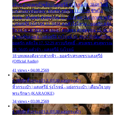
24:27 สามเณรกำพร้า - แสงสุรีย์ รุ่งโรจน์ 10. 28:08 ไม่มี
เวลาไปหาเมียน้อย - ยอดรัก สลักใจ 11. 31:29 ชีวิตไอ้
ธรรม - ศรเพชร ศรสุพรรณ 12. 35:26 ทหารอากาศขาดรัก
- แสงสุรีย์ รุ่งโรจน์ 13. 39:01 คนหัวใจโทรม - ยอดรัก สลัก
ใจ 14. 42:49 ไอ้หวังตายแน่ - ศรเพชร ศรสุพรรณ 15. 46:35
ธาตุแท้ของเธอ - แสงสุรีย์ รุ่งโรจน์ 16. 49:57 กำนันกำใน -
ยอดรัก สลักใจ 17. 52:29 สาวบริสุทธิ์ - ศรเพชร ศรสุพรรณ
18. 56:05 แต๋วจ๋า - แสงสุรีย์ รุ่งโรจน์
18 บทเพลงดังจากฟากฟ้า - ยอดรัก/ศรเพชร/แสงสุรีย์
(Official Audio)
41 views • 04.08.2569
1. 00:00 หิ้วกระเป๋า 2. 03:30 แย่งกระเป๋า
หิ้วกระเป๋า | แสงสุรีย์ รุ่งโรจน์ - แย่งกระเป๋า | เตือนใจ บุญ
พระรักษา (KARAOKE)
34 views • 03.08.2569
1. 00:00 หิ้วกระเป๋า 2. 03:30 แย่งกระเป๋า