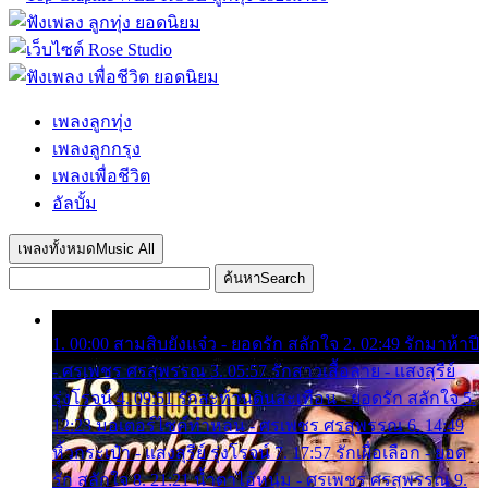
เพลงลูกทุ่ง
เพลงลูกกรุง
เพลงเพื่อชีวิต
อัลบั้ม
เพลงทั้งหมด
Music All
ค้นหา
Search
1. 00:00 สามสิบยังแจ๋ว - ยอดรัก สลักใจ 2. 02:49 รักมาห้าปี
- ศรเพชร ศรสุพรรณ 3. 05:57 รักสาวเสื้อลาย - แสงสุรีย์
รุ่งโรจน์ 4. 09:51 รักสะท้านดินสะเทือน - ยอดรัก สลักใจ 5.
12:23 มอเตอร์ไซค์ทำหล่น - ศรเพชร ศรสุพรรณ 6. 14:49
หิ้วกระเป๋า - แสงสุรีย์ รุ่งโรจน์ 7. 17:57 รักเผื่อเลือก - ยอด
รัก สลักใจ 8. 21:21 น้ำตาไอ้หนุ่ม - ศรเพชร ศรสุพรรณ 9.