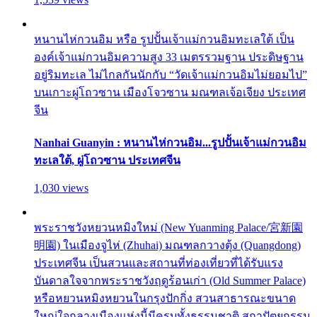
หนานไห่กวนอิม หรือ รูปปั้นเจ้าแม่กวนอิมทะเลใต้ เป็น
องค์เจ้าแม่กวนอิมความสูง 33 เมตรรวมฐาน ประดิษฐาน
อยู่ริมทะเล ไม่ไกลกันนักกับ “วัดเจ้าแม่กวนอิมไม่ยอมไป”
บนเกาะผู่โถวซาน เมืองโจวซาน มณฑลเจ้อเจียง ประเทศ
จีน
Nanhai Guanyin : หนานไห่กวนอิม...รูปปั้นเจ้าแม่กวนอิม
ทะเลใต้, ผู่โถวซาน ประเทศจีน
1,030 views
พระราชวังหยวนหมิงใหม่ (New Yuanming Palace/宮新園
明園) ในเมืองจูไห่ (Zhuhai) มณฑลกวางตุ้ง (Quangdong)
ประเทศจีน เป็นสวนและสถานที่ท่องเที่ยวที่ได้รับแรง
บันดาลใจจากพระราชวังฤดูร้อนเก่า (Old Summer Palace)
หรือหยวนหมิงหยวนในกรุงปักกิ่ง สวนสาธารณะขนาด
ใหญ่ใจกลางเมืองแห่งนี้มีครบทั้งธรรมชาติ สถาปัตยกรรม