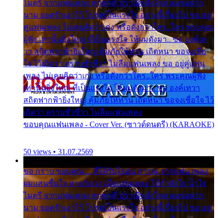
ไมตรี จากแฟนเพลง ทุกทุกที่ ปราณีหลั่งไหล ผมขอฝาก
นาม ยอดรักเอาไว้ โปรดเป็นแรงใจ อย่างนี้เรื่อยไป ขอ อยู่
คู่แฟนเพลง ไม่เคยคิดว่าเก่ง หรือดังกว่าใคร..ใคร พระคุณ
ผู้ฟัง เท่านั้นยิ่งใหญ่ ที่เป็นแรงใจ ให้ผมดังมา.. ขอ องค์เท
วา สถิตฟากฟ้ายิ่งใหญ่ คุ้มภัยให้ท่าน เถิดหนา ขอจงเชื่อ
ใจ ไว้เถิดว่า ตราบชั่วชีวา ไม่ลืมแฟนเพลง ขอ อยู่คู่แฟน
เพลง ไม่เคยคิดว่าเก่ง หรือดังกว่าใคร..ใคร พระคุณผู้ฟัง
เท่านั้นยิ่งใหญ่ ที่เป็นแรงใจ ให้ผมดังมา.. ขอ องค์เทวา
สถิตฟากฟ้ายิ่งใหญ่ คุ้มภัยให้ท่าน เถิดหนา ขอจงเชื่อใจ ไว้
เถิดว่า ตราบชั่วชีวา ไม่ลืมแฟนเพลง
ขอบคุณแฟนเพลง - Cover Ver. (ซาวด์ดนตรี) (KARAOKE)
50 views • 31.07.2569
ขอ กราบ ขอบคุณ.... ที่ได้รับไออุ่น การุณ จากแฟน เพลง
ผมแสนชื่นใจ หายวังเวง เมื่อแฟนเพลง ให้กำลังใจ น้ำใจ
ไมตรี จากแฟนเพลง ทุกทุกที่ ปราณีหลั่งไหล ผมขอฝาก
นาม ยอดรักเอาไว้ โปรดเป็นแรงใจ อย่างนี้เรื่อยไป ขอ อยู่