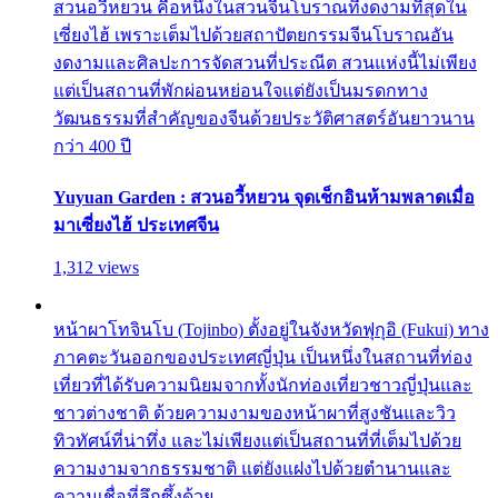
สวนอวี้หยวน คือหนึ่งในสวนจีนโบราณที่งดงามที่สุดใน
เซี่ยงไฮ้ เพราะเต็มไปด้วยสถาปัตยกรรมจีนโบราณอัน
งดงามและศิลปะการจัดสวนที่ประณีต สวนแห่งนี้ไม่เพียง
แต่เป็นสถานที่พักผ่อนหย่อนใจแต่ยังเป็นมรดกทาง
วัฒนธรรมที่สำคัญของจีนด้วยประวัติศาสตร์อันยาวนาน
กว่า 400 ปี
Yuyuan Garden : สวนอวี้หยวน จุดเช็กอินห้ามพลาดเมื่อ
มาเซี่ยงไฮ้ ประเทศจีน
1,312 views
หน้าผาโทจินโบ (Tojinbo) ตั้งอยู่ในจังหวัดฟุกุอิ (Fukui) ทาง
ภาคตะวันออกของประเทศญี่ปุ่น เป็นหนึ่งในสถานที่ท่อง
เที่ยวที่ได้รับความนิยมจากทั้งนักท่องเที่ยวชาวญี่ปุ่นและ
ชาวต่างชาติ ด้วยความงามของหน้าผาที่สูงชันและวิว
ทิวทัศน์ที่น่าทึ่ง และไม่เพียงแต่เป็นสถานที่ที่เต็มไปด้วย
ความงามจากธรรมชาติ แต่ยังแฝงไปด้วยตำนานและ
ความเชื่อที่ลึกซึ้งด้วย