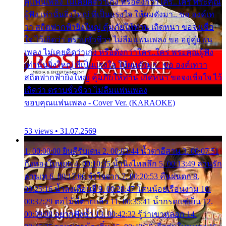
คู่แฟนเพลง ไม่เคยคิดว่าเก่ง หรือดังกว่าใคร..ใคร พระคุณ
ผู้ฟัง เท่านั้นยิ่งใหญ่ ที่เป็นแรงใจ ให้ผมดังมา.. ขอ องค์เท
วา สถิตฟากฟ้ายิ่งใหญ่ คุ้มภัยให้ท่าน เถิดหนา ขอจงเชื่อ
ใจ ไว้เถิดว่า ตราบชั่วชีวา ไม่ลืมแฟนเพลง ขอ อยู่คู่แฟน
เพลง ไม่เคยคิดว่าเก่ง หรือดังกว่าใคร..ใคร พระคุณผู้ฟัง
เท่านั้นยิ่งใหญ่ ที่เป็นแรงใจ ให้ผมดังมา.. ขอ องค์เทวา
สถิตฟากฟ้ายิ่งใหญ่ คุ้มภัยให้ท่าน เถิดหนา ขอจงเชื่อใจ ไว้
เถิดว่า ตราบชั่วชีวา ไม่ลืมแฟนเพลง
ขอบคุณแฟนเพลง - Cover Ver. (KARAOKE)
53 views • 31.07.2569
1. 00:00:00 ยินดีรับเดน 2. 00:03:44 น้ำตาอีสาน 3. 00:07:51
กิ่งทองใบหยก 4. 00:10:35 น้ำนิ่งไหลลึก 5. 00:13:49 ลานรัก
ลานเท 6. 00:17:06 จำใจจาก 7. 00:20:53 คืนฝนตก 8.
00:25:16 น้ำลงเดือนยี่ 9. 00:28:47 โสนน้อยเรือนงาม 10.
00:32:29 ตอไม้ที่ตายแล้ว 11. 00:35:41 น้ำกรดแช่เย็น 12.
00:39:08 อยากฟังซ้ำ 13. 00:42:32 รู้ว่าเขาหลอก 14.