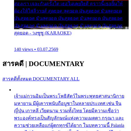
สองเรา เจอะกันครั้งใด เธอไม่เคยไยดี คราวนี้เธอยิ้มให้
ต้องให้ใส่ลีวายส์ สุดยอด สุดยอด มันสุดยอด มันสุดยอด
มันสุดยอด มันสุดยอด มันสุดยอด มันสุดยอด มันสุดยอด
มันสุดยอด มันสุดยอด มันสุดยอด มันสุดยอด มันสุดยอด
สุดยอด - วงซูซู (KARAOKE)
140 views • 03.07.2569
สารคดี
|
DOCUMENTARY
สารคดีทั้งหมด
DOCUMENTARY ALL
เจ้าแม่กวนอิมเป็นพระโพธิสัตว์ในพระพุทธศาสนานิกาย
มหายาน มีผู้เคารพนับถือบูชาในหลายประเทศ เช่น จีน
ญี่ปุ่น เกาหลี เวียดนาม รวมทั้งไทย โดยมีความเชื่อว่า
พระองค์ทรงเป็นสัญลักษณ์แห่งความเมตตา กรุณา และ
ความช่วยเหลือแก่ผู้ตกทุกข์ได้ยาก ในบทความนี้ Palanla