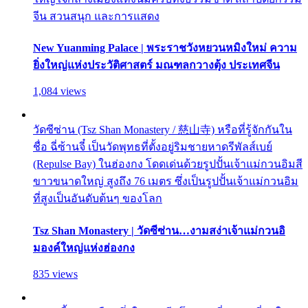
จีน สวนสนุก และการแสดง
New Yuanming Palace | พระราชวังหยวนหมิงใหม่ ความ
ยิ่งใหญ่แห่งประวัติศาสตร์ มณฑลกวางตุ้ง ประเทศจีน
1,084 views
วัดซีซ่าน (Tsz Shan Monastery / 慈山寺) หรือที่รู้จักกันใน
ชื่อ ฉี่ซ้านจี๋ เป็นวัดพุทธที่ตั้งอยู่ริมชายหาดรีพัลส์เบย์
(Repulse Bay) ในฮ่องกง โดดเด่นด้วยรูปปั้นเจ้าแม่กวนอิมสี
ขาวขนาดใหญ่ สูงถึง 76 เมตร ซึ่งเป็นรูปปั้นเจ้าแม่กวนอิม
ที่สูงเป็นอันดับต้นๆ ของโลก
Tsz Shan Monastery | วัดซีซ่าน…งามสง่าเจ้าแม่กวนอิ
มองค์ใหญ่แห่งฮ่องกง
835 views