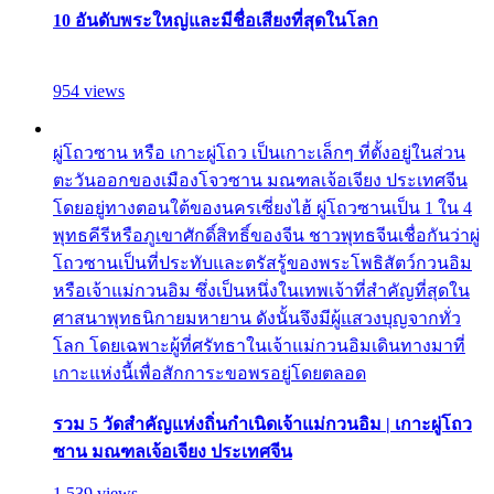
10 อันดับพระใหญ่และมีชื่อเสียงที่สุดในโลก
954 views
ผู่โถวซาน หรือ เกาะผู่โถว เป็นเกาะเล็กๆ ที่ตั้งอยู่ในส่วน
ตะวันออกของเมืองโจวซาน มณฑลเจ้อเจียง ประเทศจีน
โดยอยู่ทางตอนใต้ของนครเซี่ยงไฮ้ ผู่โถวซานเป็น 1 ใน 4
พุทธคีรีหรือภูเขาศักดิ์สิทธิ์ของจีน ชาวพุทธจีนเชื่อกันว่าผู่
โถวซานเป็นที่ประทับและตรัสรู้ของพระโพธิสัตว์กวนอิม
หรือเจ้าแม่กวนอิม ซึ่งเป็นหนึ่งในเทพเจ้าที่สำคัญที่สุดใน
ศาสนาพุทธนิกายมหายาน ดังนั้นจึงมีผู้แสวงบุญจากทั่ว
โลก โดยเฉพาะผู้ที่ศรัทธาในเจ้าแม่กวนอิมเดินทางมาที่
เกาะแห่งนี้เพื่อสักการะขอพรอยู่โดยตลอด
รวม 5 วัดสำคัญแห่งถิ่นกำเนิดเจ้าแม่กวนอิม | เกาะผู่โถว
ซาน มณฑลเจ้อเจียง ประเทศจีน
1,539 views