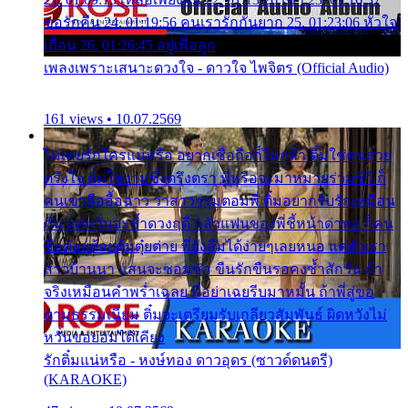
ขอรักคืน 24. 01:19:56 คนเรารักกันยาก 25. 01:23:06 หัวใจ
เถื่อน 26. 01:26:45 อยู่เพื่อลูก
เพลงเพราะเสนาะดวงใจ - ดาวใจ ไพจิตร (Official Audio)
161 views • 10.07.2569
ไม่เคยรักใครแน่หรือ อยากเชื่อถือก็ไม่กล้า ติ๋มใช่คนสวย
ตรึงใจ ติ๋มใช่งามซึ้งตรึงตรา พี่หรือจะมาหมายร่วมชีวี ก็
คนเขาลืออื้อฉาว ว่าสาวๆรุมตอมพี่ ติ๋มอยากรับรักเหมือน
กัน แต่หวั่นจะช้ำดวงฤดี กลัวแฟนของพี่ชี้หน้าด่าทอ ก็คน
ชื่อต๋อยต้อยตุ้มตุ๋ยต่าย พี่ยังลืมได้ง่ายๆเลยหนอ แค่ตัวเรา
สาวบ้านนา แสนจะซอมซ่อ ขืนรักขืนรอคงช้ำสักวัน ถ้า
จริงเหมือนคำพร่ำเฉลย พี่อย่าเฉยรีบมาหมั้น ถ้าพี่สู่ขอ
ตามธรรมเนียม ติ๋มจะเตรียมรับเกลียวสัมพันธ์ ผิดหวังไม่
หวั่นขอยอมได้เคียง
รักติ๋มแน่หรือ - หงษ์ทอง ดาวอุดร (ซาวด์ดนตรี)
(KARAOKE)