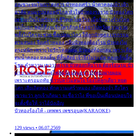
ออเซาะจนใจเบา สงสาร บัวทองเศร้า น้ำตาคลอเบ้า เฝ้า
อาลัย หนุ่มรูปหล่อหนีไกล หัวใจบัวทองระรวย บัวทองโศก
เพราะเป็นโรครักจาง ชีวิตเคว้งคว้าง เมื่อรักห่างร้างไกล
แม่ก็บอก พ่อก็สั่งจะรักใครสักครั้ง อย่าไปหวังความรวย
พลั้งไปใครจะช่วย ซื้อเปลมาไกว ให้ลูกบัวทอง เวรกรรม
ตามสนอง จึงเศร้าหมอง กลีบบัวทองต้องโรย บัวทองไม่
ตระหนัก เพราะไม่รักโคลนตม บัวทองท้องกลม เพราะลืม
ตมน้ำคลอง หลงลิ้น ที่สิ้นสัตย์ เจ้าจึงไม่ระมัด หลงกลิ่นลิ้น
โชย คำหวาน เขาวาดโรย บัวทองกลีบโรย ต้องร้อนรุม บัว
มาบานก่อนตูม ดุจไฟสุมร้อนรุมอุรา บัวทองผ่ายผอม
เพราะตรอมฤทัย ข้าวปลาไม่สนใจ ร้องไห้ลูกเดียว หยุด
โศก เสียเถิดทอง พักความเศร้าหมอง เถิดทองจ๋า ถึงใคร
เขาจะว่า ลูกเจ้าเกิดมา จะชื่อว่าไง พี่ขอเป็นเพื่อนปลอบใจ
จะตั้งชื่อให้ ว่าไอ้บังเอิญ
บัวทองร้องไห้ - เทพพร เพชรอุบล(KARAOKE)
129 views • 06.07.2569