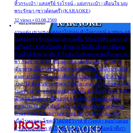
หิ้วกระเป๋า | แสงสุรีย์ รุ่งโรจน์ - แย่งกระเป๋า | เตือนใจ บุญ
พระรักษา (ซาวด์ดนตรี) (KARAOKE)
32 views • 03.08.2569
งานแต่ง เขาแซง แย่งเอาไปก่อน หัวใจอาวรณ์ มาซ่อน อยู่
ในห้องครัว ข้างนอกเจ้าสาว ส่งยิ้ม ให้คนไปทั่ว แต่เรา เฝ้า
อยู่ในครัว ทำตัวเป็นเด็ก ล้างจาน ในเมื่อ เจ้าสาว คือคน
บ้านใกล้ พึ่งพาอาศัย จำใจ ต้องไปช่วยงาน พอถึงเวลา เขา
พา กันเข้าพาขวัญ เพื่อนฝูง เฮฮาดังลั่น แต่เราล้างจาน
เดียวดาย เป็นคนพ่าย บ่มีความหมาย เคียงใจเจ้าบ่าว เป็น
คนพ่าย บ่มีความหมาย เคียงใจเจ้าบ่าว เพื่อนเจ้าสาว ยัง
เป็นบ่ได้ คือคนพ่าย ฮักคน ไม่มีใครสน เขาไม่เห็นคน ที่อยู่
ในครัว เจ้าสาว ก็มัวแต่งตัว สวยเด่น นั่งเคียงเจ้าบ่าว ที่เขา
เฝ้าคอย ใจเต้น หัวใจของเรา ลำเค็ญ ใครจะมองเห็น
ความใน ใจ เศร้า มันร้าวระบม ต้องมาขื่นขม เศร้าตรม
ท่ามความสุขี ช่วยงานเขาแต่ง แต่เรา แล้งมาหลายปี
เมื่อไรหนอจะ โชคดี ได้มีพิธีวิวาห์ หัวใจหล้า คอยไปคอย
มา คือหน้าที่เก่า หัวใจหล้า คอยไปคอยมา คือหน้าที่เก่า