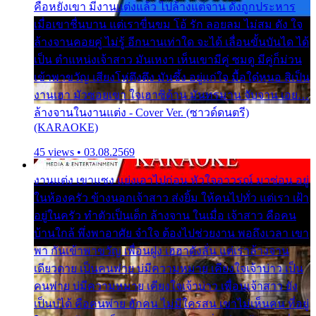
คือหยังเขา มีงานแต่งแล้ว ไปล้างแต่จาน ดั่งถูกประหาร
เมื่อเขาชื่นบาน แต่เราขื่นขม โอ้ รัก ลอยลม ไม่สม ดัง ใจ
ล้างจานคอยคู่ ไม่รู้ อีกนานเท่าใด จะได้ เลื่อนขั้นบันได ได้
เป็น ตำแหน่งเจ้าสาว มันเหงา เห็นเขามีคู่ ซมดู มีคู่ก็ม่วน
เข้าพาขวัญ เสียงโห่ตึงตึง มันซึ้ง อยู่แก่ใจ มื้อใด๋หนอ สิเป็น
งานเฮา มัวซอยเขา ใจเฮาซิด้าน มันทรมาน จับจาน เอย…
ล้างจานในงานแต่ง - Cover Ver. (ซาวด์ดนตรี)
(KARAOKE)
45 views • 03.08.2569
งานแต่ง เขาแซง แย่งเอาไปก่อน หัวใจอาวรณ์ มาซ่อน อยู่
ในห้องครัว ข้างนอกเจ้าสาว ส่งยิ้ม ให้คนไปทั่ว แต่เรา เฝ้า
อยู่ในครัว ทำตัวเป็นเด็ก ล้างจาน ในเมื่อ เจ้าสาว คือคน
บ้านใกล้ พึ่งพาอาศัย จำใจ ต้องไปช่วยงาน พอถึงเวลา เขา
พา กันเข้าพาขวัญ เพื่อนฝูง เฮฮาดังลั่น แต่เราล้างจาน
เดียวดาย เป็นคนพ่าย บ่มีความหมาย เคียงใจเจ้าบ่าว เป็น
คนพ่าย บ่มีความหมาย เคียงใจเจ้าบ่าว เพื่อนเจ้าสาว ยัง
เป็นบ่ได้ คือคนพ่าย ฮักคน ไม่มีใครสน เขาไม่เห็นคน ที่อยู่