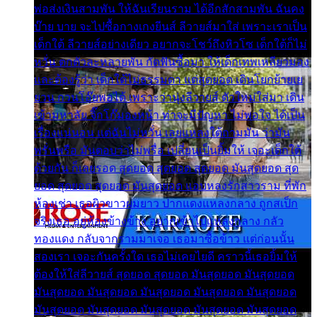
พ่อส่งเงินสามพัน ให้ฉันเรียนราม ได้อีกสักสามพัน ฉันคง
บ๊าย บาย จะไปซื้อกางเกงยีนส์ ลีวายส์มาใส่ เพราะเราเป็น
เด็กใต้ ลีวายส์อย่างเดียว อยากจะโชว์ถึงหิวโซ เด็กใต้ก็ไม่
หวั่น ตกตัวละหลายพัน กัดฟันซื้อมา ให้เด็กเทพเหลียวมอง
และต้องรู้ว่า เด็กใต้ไม่ธรรมดา แต่สุดยอด เดินโยกย้ายเย
ยวน กวนโอ๊ยพอได้ เพราะว่านุ่งลีวายส์ ตัวใหม่ใส่มา เดิน
เข้ามหาลัย จิ๊กโก๊มองหน้า ท่าจะมีปัญหา ไม่พอใจ ได้เป็น
เรื่องแน่นอน แต่ฉันไม่หวั่น เลยแหลงใต้ถามมัน ว่ามัน
พรั่นพรือ มันตอบว่าไม่พรื่อ เปลี่ยนเป็นยิ้มให้ เจอะเด็กใต้
ด้วยกัน ก็เลยรอด สุดยอด สุดยอด สุดยอด มันสุดยอด สุด
ยอด สุดยอด สุดยอด มันสุดยอด แอบหลงรักสาวราม ที่พัก
ห้องเช่า เธอผิวขาวผมยาว ปากแดงแหลงกลาง ถูกสเป็ก
จริงเธอ อยู่ห้องข้างข้าง อยากเข้าไปแหลงกลาง กลัว
ทองแดง กลับจากรามมาเจอ เธอมาซื้อข้าว แต่ก่อนนั้น
สองเรา เจอะกันครั้งใด เธอไม่เคยไยดี คราวนี้เธอยิ้มให้
ต้องให้ใส่ลีวายส์ สุดยอด สุดยอด มันสุดยอด มันสุดยอด
มันสุดยอด มันสุดยอด มันสุดยอด มันสุดยอด มันสุดยอด
มันสุดยอด มันสุดยอด มันสุดยอด มันสุดยอด มันสุดยอด