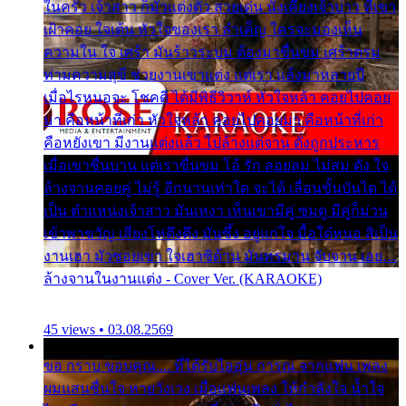
ในครัว เจ้าสาว ก็มัวแต่งตัว สวยเด่น นั่งเคียงเจ้าบ่าว ที่เขา
เฝ้าคอย ใจเต้น หัวใจของเรา ลำเค็ญ ใครจะมองเห็น
ความใน ใจ เศร้า มันร้าวระบม ต้องมาขื่นขม เศร้าตรม
ท่ามความสุขี ช่วยงานเขาแต่ง แต่เรา แล้งมาหลายปี
เมื่อไรหนอจะ โชคดี ได้มีพิธีวิวาห์ หัวใจหล้า คอยไปคอย
มา คือหน้าที่เก่า หัวใจหล้า คอยไปคอยมา คือหน้าที่เก่า
คือหยังเขา มีงานแต่งแล้ว ไปล้างแต่จาน ดั่งถูกประหาร
เมื่อเขาชื่นบาน แต่เราขื่นขม โอ้ รัก ลอยลม ไม่สม ดัง ใจ
ล้างจานคอยคู่ ไม่รู้ อีกนานเท่าใด จะได้ เลื่อนขั้นบันได ได้
เป็น ตำแหน่งเจ้าสาว มันเหงา เห็นเขามีคู่ ซมดู มีคู่ก็ม่วน
เข้าพาขวัญ เสียงโห่ตึงตึง มันซึ้ง อยู่แก่ใจ มื้อใด๋หนอ สิเป็น
งานเฮา มัวซอยเขา ใจเฮาซิด้าน มันทรมาน จับจาน เอย…
ล้างจานในงานแต่ง - Cover Ver. (KARAOKE)
45 views • 03.08.2569
ขอ กราบ ขอบคุณ.... ที่ได้รับไออุ่น การุณ จากแฟน เพลง
ผมแสนชื่นใจ หายวังเวง เมื่อแฟนเพลง ให้กำลังใจ น้ำใจ