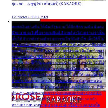
สุดยอด - วงซูซู (ซาวด์ดนตรี) (KARAOKE)
129 views • 03.07.2569
พ่อส่งเงินสามพัน ให้ฉันเรียนราม ได้อีกสักสามพัน ฉันคง
บ๊าย บาย จะไปซื้อกางเกงยีนส์ ลีวายส์มาใส่ เพราะเราเป็น
เด็กใต้ ลีวายส์อย่างเดียว อยากจะโชว์ถึงหิวโซ เด็กใต้ก็ไม่
หวั่น ตกตัวละหลายพัน กัดฟันซื้อมา ให้เด็กเทพเหลียวมอง
และต้องรู้ว่า เด็กใต้ไม่ธรรมดา แต่สุดยอด เดินโยกย้ายเย
ยวน กวนโอ๊ยพอได้ เพราะว่านุ่งลีวายส์ ตัวใหม่ใส่มา เดิน
เข้ามหาลัย จิ๊กโก๊มองหน้า ท่าจะมีปัญหา ไม่พอใจ ได้เป็น
เรื่องแน่นอน แต่ฉันไม่หวั่น เลยแหลงใต้ถามมัน ว่ามัน
พรั่นพรือ มันตอบว่าไม่พรื่อ เปลี่ยนเป็นยิ้มให้ เจอะเด็กใต้
ด้วยกัน ก็เลยรอด สุดยอด สุดยอด สุดยอด มันสุดยอด สุด
ยอด สุดยอด สุดยอด มันสุดยอด แอบหลงรักสาวราม ที่พัก
ห้องเช่า เธอผิวขาวผมยาว ปากแดงแหลงกลาง ถูกสเป็ก
จริงเธอ อยู่ห้องข้างข้าง อยากเข้าไปแหลงกลาง กลัว
ทองแดง กลับจากรามมาเจอ เธอมาซื้อข้าว แต่ก่อนนั้น