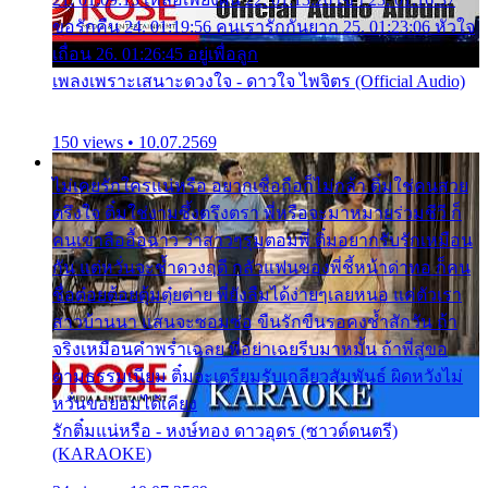
ขอรักคืน 24. 01:19:56 คนเรารักกันยาก 25. 01:23:06 หัวใจ
เถื่อน 26. 01:26:45 อยู่เพื่อลูก
เพลงเพราะเสนาะดวงใจ - ดาวใจ ไพจิตร (Official Audio)
150 views • 10.07.2569
ไม่เคยรักใครแน่หรือ อยากเชื่อถือก็ไม่กล้า ติ๋มใช่คนสวย
ตรึงใจ ติ๋มใช่งามซึ้งตรึงตรา พี่หรือจะมาหมายร่วมชีวี ก็
คนเขาลืออื้อฉาว ว่าสาวๆรุมตอมพี่ ติ๋มอยากรับรักเหมือน
กัน แต่หวั่นจะช้ำดวงฤดี กลัวแฟนของพี่ชี้หน้าด่าทอ ก็คน
ชื่อต๋อยต้อยตุ้มตุ๋ยต่าย พี่ยังลืมได้ง่ายๆเลยหนอ แค่ตัวเรา
สาวบ้านนา แสนจะซอมซ่อ ขืนรักขืนรอคงช้ำสักวัน ถ้า
จริงเหมือนคำพร่ำเฉลย พี่อย่าเฉยรีบมาหมั้น ถ้าพี่สู่ขอ
ตามธรรมเนียม ติ๋มจะเตรียมรับเกลียวสัมพันธ์ ผิดหวังไม่
หวั่นขอยอมได้เคียง
รักติ๋มแน่หรือ - หงษ์ทอง ดาวอุดร (ซาวด์ดนตรี)
(KARAOKE)