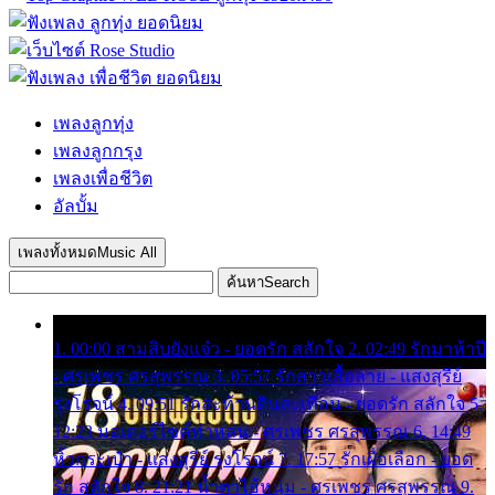
เพลงลูกทุ่ง
เพลงลูกกรุง
เพลงเพื่อชีวิต
อัลบั้ม
เพลงทั้งหมด
Music All
ค้นหา
Search
1. 00:00 สามสิบยังแจ๋ว - ยอดรัก สลักใจ 2. 02:49 รักมาห้าปี
- ศรเพชร ศรสุพรรณ 3. 05:57 รักสาวเสื้อลาย - แสงสุรีย์
รุ่งโรจน์ 4. 09:51 รักสะท้านดินสะเทือน - ยอดรัก สลักใจ 5.
12:23 มอเตอร์ไซค์ทำหล่น - ศรเพชร ศรสุพรรณ 6. 14:49
หิ้วกระเป๋า - แสงสุรีย์ รุ่งโรจน์ 7. 17:57 รักเผื่อเลือก - ยอด
รัก สลักใจ 8. 21:21 น้ำตาไอ้หนุ่ม - ศรเพชร ศรสุพรรณ 9.