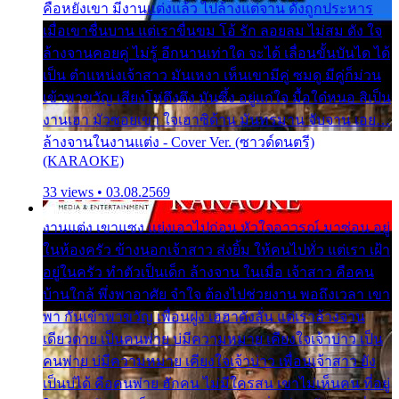
คือหยังเขา มีงานแต่งแล้ว ไปล้างแต่จาน ดั่งถูกประหาร
เมื่อเขาชื่นบาน แต่เราขื่นขม โอ้ รัก ลอยลม ไม่สม ดัง ใจ
ล้างจานคอยคู่ ไม่รู้ อีกนานเท่าใด จะได้ เลื่อนขั้นบันได ได้
เป็น ตำแหน่งเจ้าสาว มันเหงา เห็นเขามีคู่ ซมดู มีคู่ก็ม่วน
เข้าพาขวัญ เสียงโห่ตึงตึง มันซึ้ง อยู่แก่ใจ มื้อใด๋หนอ สิเป็น
งานเฮา มัวซอยเขา ใจเฮาซิด้าน มันทรมาน จับจาน เอย…
ล้างจานในงานแต่ง - Cover Ver. (ซาวด์ดนตรี)
(KARAOKE)
33 views • 03.08.2569
งานแต่ง เขาแซง แย่งเอาไปก่อน หัวใจอาวรณ์ มาซ่อน อยู่
ในห้องครัว ข้างนอกเจ้าสาว ส่งยิ้ม ให้คนไปทั่ว แต่เรา เฝ้า
อยู่ในครัว ทำตัวเป็นเด็ก ล้างจาน ในเมื่อ เจ้าสาว คือคน
บ้านใกล้ พึ่งพาอาศัย จำใจ ต้องไปช่วยงาน พอถึงเวลา เขา
พา กันเข้าพาขวัญ เพื่อนฝูง เฮฮาดังลั่น แต่เราล้างจาน
เดียวดาย เป็นคนพ่าย บ่มีความหมาย เคียงใจเจ้าบ่าว เป็น
คนพ่าย บ่มีความหมาย เคียงใจเจ้าบ่าว เพื่อนเจ้าสาว ยัง
เป็นบ่ได้ คือคนพ่าย ฮักคน ไม่มีใครสน เขาไม่เห็นคน ที่อยู่