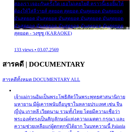
สองเรา เจอะกันครั้งใด เธอไม่เคยไยดี คราวนี้เธอยิ้มให้
ต้องให้ใส่ลีวายส์ สุดยอด สุดยอด มันสุดยอด มันสุดยอด
มันสุดยอด มันสุดยอด มันสุดยอด มันสุดยอด มันสุดยอด
มันสุดยอด มันสุดยอด มันสุดยอด มันสุดยอด มันสุดยอด
สุดยอด - วงซูซู (KARAOKE)
133 views • 03.07.2569
สารคดี
|
DOCUMENTARY
สารคดีทั้งหมด
DOCUMENTARY ALL
เจ้าแม่กวนอิมเป็นพระโพธิสัตว์ในพระพุทธศาสนานิกาย
มหายาน มีผู้เคารพนับถือบูชาในหลายประเทศ เช่น จีน
ญี่ปุ่น เกาหลี เวียดนาม รวมทั้งไทย โดยมีความเชื่อว่า
พระองค์ทรงเป็นสัญลักษณ์แห่งความเมตตา กรุณา และ
ความช่วยเหลือแก่ผู้ตกทุกข์ได้ยาก ในบทความนี้ Palanla