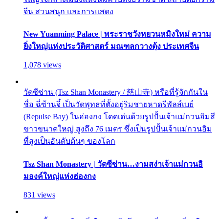
จีน สวนสนุก และการแสดง
New Yuanming Palace | พระราชวังหยวนหมิงใหม่ ความ
ยิ่งใหญ่แห่งประวัติศาสตร์ มณฑลกวางตุ้ง ประเทศจีน
1,078 views
วัดซีซ่าน (Tsz Shan Monastery / 慈山寺) หรือที่รู้จักกันใน
ชื่อ ฉี่ซ้านจี๋ เป็นวัดพุทธที่ตั้งอยู่ริมชายหาดรีพัลส์เบย์
(Repulse Bay) ในฮ่องกง โดดเด่นด้วยรูปปั้นเจ้าแม่กวนอิมสี
ขาวขนาดใหญ่ สูงถึง 76 เมตร ซึ่งเป็นรูปปั้นเจ้าแม่กวนอิม
ที่สูงเป็นอันดับต้นๆ ของโลก
Tsz Shan Monastery | วัดซีซ่าน…งามสง่าเจ้าแม่กวนอิ
มองค์ใหญ่แห่งฮ่องกง
831 views