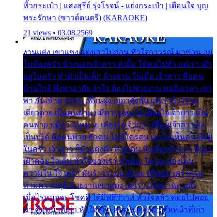
หิ้วกระเป๋า | แสงสุรีย์ รุ่งโรจน์ - แย่งกระเป๋า | เตือนใจ บุญ
พระรักษา (ซาวด์ดนตรี) (KARAOKE)
21 views • 03.08.2569
งานแต่ง เขาแซง แย่งเอาไปก่อน หัวใจอาวรณ์ มาซ่อน อยู่
ในห้องครัว ข้างนอกเจ้าสาว ส่งยิ้ม ให้คนไปทั่ว แต่เรา เฝ้า
อยู่ในครัว ทำตัวเป็นเด็ก ล้างจาน ในเมื่อ เจ้าสาว คือคน
บ้านใกล้ พึ่งพาอาศัย จำใจ ต้องไปช่วยงาน พอถึงเวลา เขา
พา กันเข้าพาขวัญ เพื่อนฝูง เฮฮาดังลั่น แต่เราล้างจาน
เดียวดาย เป็นคนพ่าย บ่มีความหมาย เคียงใจเจ้าบ่าว เป็น
คนพ่าย บ่มีความหมาย เคียงใจเจ้าบ่าว เพื่อนเจ้าสาว ยัง
เป็นบ่ได้ คือคนพ่าย ฮักคน ไม่มีใครสน เขาไม่เห็นคน ที่อยู่
ในครัว เจ้าสาว ก็มัวแต่งตัว สวยเด่น นั่งเคียงเจ้าบ่าว ที่เขา
เฝ้าคอย ใจเต้น หัวใจของเรา ลำเค็ญ ใครจะมองเห็น
ความใน ใจ เศร้า มันร้าวระบม ต้องมาขื่นขม เศร้าตรม
ท่ามความสุขี ช่วยงานเขาแต่ง แต่เรา แล้งมาหลายปี
เมื่อไรหนอจะ โชคดี ได้มีพิธีวิวาห์ หัวใจหล้า คอยไปคอย
มา คือหน้าที่เก่า หัวใจหล้า คอยไปคอยมา คือหน้าที่เก่า