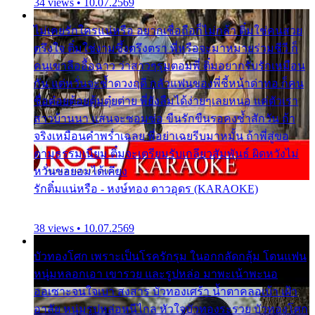
34 views • 10.07.2569
ไม่เคยรักใครแน่หรือ อยากเชื่อถือก็ไม่กล้า ติ๋มใช่คนสวย
ตรึงใจ ติ๋มใช่งามซึ้งตรึงตรา พี่หรือจะมาหมายร่วมชีวี ก็
คนเขาลืออื้อฉาว ว่าสาวๆรุมตอมพี่ ติ๋มอยากรับรักเหมือน
กัน แต่หวั่นจะช้ำดวงฤดี กลัวแฟนของพี่ชี้หน้าด่าทอ ก็คน
ชื่อต๋อยต้อยตุ้มตุ๋ยต่าย พี่ยังลืมได้ง่ายๆเลยหนอ แค่ตัวเรา
สาวบ้านนา แสนจะซอมซ่อ ขืนรักขืนรอคงช้ำสักวัน ถ้า
จริงเหมือนคำพร่ำเฉลย พี่อย่าเฉยรีบมาหมั้น ถ้าพี่สู่ขอ
ตามธรรมเนียม ติ๋มจะเตรียมรับเกลียวสัมพันธ์ ผิดหวังไม่
หวั่นขอยอมได้เคียง
รักติ๋มแน่หรือ - หงษ์ทอง ดาวอุดร (KARAOKE)
38 views • 10.07.2569
บัวทองโศก เพราะเป็นโรครักรุม ในอกกลัดกลุ้ม โดนแฟน
หนุ่มหลอกเอา เขารวย และรูปหล่อ มาพะเน้าพะนอ
ออเซาะจนใจเบา สงสาร บัวทองเศร้า น้ำตาคลอเบ้า เฝ้า
อาลัย หนุ่มรูปหล่อหนีไกล หัวใจบัวทองระรวย บัวทองโศก