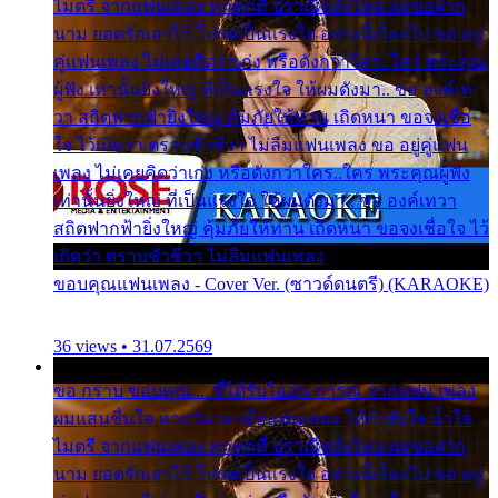
ไมตรี จากแฟนเพลง ทุกทุกที่ ปราณีหลั่งไหล ผมขอฝาก
นาม ยอดรักเอาไว้ โปรดเป็นแรงใจ อย่างนี้เรื่อยไป ขอ อยู่
คู่แฟนเพลง ไม่เคยคิดว่าเก่ง หรือดังกว่าใคร..ใคร พระคุณ
ผู้ฟัง เท่านั้นยิ่งใหญ่ ที่เป็นแรงใจ ให้ผมดังมา.. ขอ องค์เท
วา สถิตฟากฟ้ายิ่งใหญ่ คุ้มภัยให้ท่าน เถิดหนา ขอจงเชื่อ
ใจ ไว้เถิดว่า ตราบชั่วชีวา ไม่ลืมแฟนเพลง ขอ อยู่คู่แฟน
เพลง ไม่เคยคิดว่าเก่ง หรือดังกว่าใคร..ใคร พระคุณผู้ฟัง
เท่านั้นยิ่งใหญ่ ที่เป็นแรงใจ ให้ผมดังมา.. ขอ องค์เทวา
สถิตฟากฟ้ายิ่งใหญ่ คุ้มภัยให้ท่าน เถิดหนา ขอจงเชื่อใจ ไว้
เถิดว่า ตราบชั่วชีวา ไม่ลืมแฟนเพลง
ขอบคุณแฟนเพลง - Cover Ver. (ซาวด์ดนตรี) (KARAOKE)
36 views • 31.07.2569
ขอ กราบ ขอบคุณ.... ที่ได้รับไออุ่น การุณ จากแฟน เพลง
ผมแสนชื่นใจ หายวังเวง เมื่อแฟนเพลง ให้กำลังใจ น้ำใจ
ไมตรี จากแฟนเพลง ทุกทุกที่ ปราณีหลั่งไหล ผมขอฝาก
นาม ยอดรักเอาไว้ โปรดเป็นแรงใจ อย่างนี้เรื่อยไป ขอ อยู่