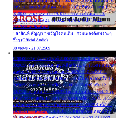
00:45:25 รอหน่อยน้องติ๋ม 15. 00:48:56 เรือล่มในหนอง 16.
00:51:43 บัตรเชิญสีเลือด 17. 00:56:07 อดีตรักโรงทอ 18.
01:00:00 เขมรไล่ควาย 19. 01:02:55 สาวสวนแตง 20.
01:05:51 แอบมอง 21. 01:09:27 พบรักปากน้ำโพ 22.
01:13:06 สายัณห์เมา
" สายัณห์ สัญญา " ขวัญใจคนเดิม - รวมเพลงดังเพราะๆ
ซึ้งๆ (Official Audio)
38 views • 21.07.2569
1. 00:00:00 ทำไมทำฉันได้ 2. 00:03:20 นางฟ้าสลัม 3.
00:06:50 คน 4. 00:10:36 บุญเหลือเกิน 5. 00:13:58 ฝนหยาด
สุดท้าย 6. 00:17:30 ยาใจยาจก 7. 00:20:30 คิดดูให้ดี 8.
00:24:21 ลบรอยแผลรัก 9. 00:27:35 เหมือนใจโดนกรีด 10.
00:30:54 ขบวนการเปาเปียว 11. 00:34:05 คำรำพัน 12.
00:37:20 ปาหนัน 13. 00:40:37 ใจเจ้ากรรม 14. 00:44:15 จูบ
ฉันแล้วจงตายเสีย 15. 00:47:24 ขอสูมาเต๊อะ 16. 00:51:11
คนใจมาร 17. 00:54:50 คืนทรมาน 18. 00:58:25 รักนี้สีดำ
19. 01:01:44 ส่วนเกิน 20. 01:05:42 หยาดน้ำฝนหยดน้ำตา
21. 01:09:13 เหลือเพียงฝัน 22. 01:13:26 เขา 23. 01:16:37