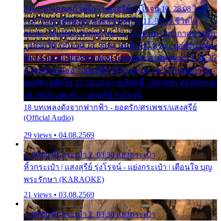
24:27 สามเณรกำพร้า - แสงสุรีย์ รุ่งโรจน์ 10. 28:08 ไม่มี
เวลาไปหาเมียน้อย - ยอดรัก สลักใจ 11. 31:29 ชีวิตไอ้
ธรรม - ศรเพชร ศรสุพรรณ 12. 35:26 ทหารอากาศขาดรัก
- แสงสุรีย์ รุ่งโรจน์ 13. 39:01 คนหัวใจโทรม - ยอดรัก สลัก
ใจ 14. 42:49 ไอ้หวังตายแน่ - ศรเพชร ศรสุพรรณ 15. 46:35
ธาตุแท้ของเธอ - แสงสุรีย์ รุ่งโรจน์ 16. 49:57 กำนันกำใน -
ยอดรัก สลักใจ 17. 52:29 สาวบริสุทธิ์ - ศรเพชร ศรสุพรรณ
18. 56:05 แต๋วจ๋า - แสงสุรีย์ รุ่งโรจน์
18 บทเพลงดังจากฟากฟ้า - ยอดรัก/ศรเพชร/แสงสุรีย์
(Official Audio)
29 views • 04.08.2569
1. 00:00 หิ้วกระเป๋า 2. 03:30 แย่งกระเป๋า
หิ้วกระเป๋า | แสงสุรีย์ รุ่งโรจน์ - แย่งกระเป๋า | เตือนใจ บุญ
พระรักษา (KARAOKE)
21 views • 03.08.2569
1. 00:00 หิ้วกระเป๋า 2. 03:30 แย่งกระเป๋า