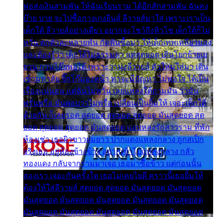
พ่อส่งเงินสามพัน ให้ฉันเรียนราม ได้อีกสักสามพัน ฉันคง
บ๊าย บาย จะไปซื้อกางเกงยีนส์ ลีวายส์มาใส่ เพราะเราเป็น
เด็กใต้ ลีวายส์อย่างเดียว อยากจะโชว์ถึงหิวโซ เด็กใต้ก็ไม่
หวั่น ตกตัวละหลายพัน กัดฟันซื้อมา ให้เด็กเทพเหลียวมอง
และต้องรู้ว่า เด็กใต้ไม่ธรรมดา แต่สุดยอด เดินโยกย้ายเย
ยวน กวนโอ๊ยพอได้ เพราะว่านุ่งลีวายส์ ตัวใหม่ใส่มา เดิน
เข้ามหาลัย จิ๊กโก๊มองหน้า ท่าจะมีปัญหา ไม่พอใจ ได้เป็น
เรื่องแน่นอน แต่ฉันไม่หวั่น เลยแหลงใต้ถามมัน ว่ามัน
พรั่นพรือ มันตอบว่าไม่พรื่อ เปลี่ยนเป็นยิ้มให้ เจอะเด็กใต้
ด้วยกัน ก็เลยรอด สุดยอด สุดยอด สุดยอด มันสุดยอด สุด
ยอด สุดยอด สุดยอด มันสุดยอด แอบหลงรักสาวราม ที่พัก
ห้องเช่า เธอผิวขาวผมยาว ปากแดงแหลงกลาง ถูกสเป็ก
จริงเธอ อยู่ห้องข้างข้าง อยากเข้าไปแหลงกลาง กลัว
ทองแดง กลับจากรามมาเจอ เธอมาซื้อข้าว แต่ก่อนนั้น
สองเรา เจอะกันครั้งใด เธอไม่เคยไยดี คราวนี้เธอยิ้มให้
ต้องให้ใส่ลีวายส์ สุดยอด สุดยอด มันสุดยอด มันสุดยอด
มันสุดยอด มันสุดยอด มันสุดยอด มันสุดยอด มันสุดยอด
มันสุดยอด มันสุดยอด มันสุดยอด มันสุดยอด มันสุดยอด