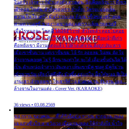
ในครัว เจ้าสาว ก็มัวแต่งตัว สวยเด่น นั่งเคียงเจ้าบ่าว ที่เขา
เฝ้าคอย ใจเต้น หัวใจของเรา ลำเค็ญ ใครจะมองเห็น
ความใน ใจ เศร้า มันร้าวระบม ต้องมาขื่นขม เศร้าตรม
ท่ามความสุขี ช่วยงานเขาแต่ง แต่เรา แล้งมาหลายปี
เมื่อไรหนอจะ โชคดี ได้มีพิธีวิวาห์ หัวใจหล้า คอยไปคอย
มา คือหน้าที่เก่า หัวใจหล้า คอยไปคอยมา คือหน้าที่เก่า
คือหยังเขา มีงานแต่งแล้ว ไปล้างแต่จาน ดั่งถูกประหาร
เมื่อเขาชื่นบาน แต่เราขื่นขม โอ้ รัก ลอยลม ไม่สม ดัง ใจ
ล้างจานคอยคู่ ไม่รู้ อีกนานเท่าใด จะได้ เลื่อนขั้นบันได ได้
เป็น ตำแหน่งเจ้าสาว มันเหงา เห็นเขามีคู่ ซมดู มีคู่ก็ม่วน
เข้าพาขวัญ เสียงโห่ตึงตึง มันซึ้ง อยู่แก่ใจ มื้อใด๋หนอ สิเป็น
งานเฮา มัวซอยเขา ใจเฮาซิด้าน มันทรมาน จับจาน เอย…
ล้างจานในงานแต่ง - Cover Ver. (KARAOKE)
36 views • 03.08.2569
ขอ กราบ ขอบคุณ.... ที่ได้รับไออุ่น การุณ จากแฟน เพลง
ผมแสนชื่นใจ หายวังเวง เมื่อแฟนเพลง ให้กำลังใจ น้ำใจ