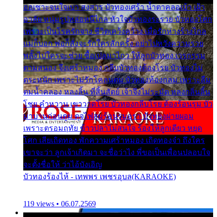
ออเซาะจนใจเบา สงสาร บัวทองเศร้า น้ำตาคลอเบ้า เฝ้า
อาลัย หนุ่มรูปหล่อหนีไกล หัวใจบัวทองระรวย บัวทองโศก
เพราะเป็นโรครักจาง ชีวิตเคว้งคว้าง เมื่อรักห่างร้างไกล
แม่ก็บอก พ่อก็สั่งจะรักใครสักครั้ง อย่าไปหวังความรวย
พลั้งไปใครจะช่วย ซื้อเปลมาไกว ให้ลูกบัวทอง เวรกรรม
ตามสนอง จึงเศร้าหมอง กลีบบัวทองต้องโรย บัวทองไม่
ตระหนัก เพราะไม่รักโคลนตม บัวทองท้องกลม เพราะลืม
ตมน้ำคลอง หลงลิ้น ที่สิ้นสัตย์ เจ้าจึงไม่ระมัด หลงกลิ่นลิ้น
โชย คำหวาน เขาวาดโรย บัวทองกลีบโรย ต้องร้อนรุม บัว
มาบานก่อนตูม ดุจไฟสุมร้อนรุมอุรา บัวทองผ่ายผอม
เพราะตรอมฤทัย ข้าวปลาไม่สนใจ ร้องไห้ลูกเดียว หยุด
โศก เสียเถิดทอง พักความเศร้าหมอง เถิดทองจ๋า ถึงใคร
เขาจะว่า ลูกเจ้าเกิดมา จะชื่อว่าไง พี่ขอเป็นเพื่อนปลอบใจ
จะตั้งชื่อให้ ว่าไอ้บังเอิญ
บัวทองร้องไห้ - เทพพร เพชรอุบล(KARAOKE)
119 views • 06.07.2569