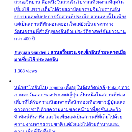
สวนอวี้หยวน คือหนึ่งในสวนจีนโบราณที่งดงามที่สุดใน
เซี่ยงไฮ้ เพราะเต็มไปด้วยสถาปัตยกรรมจีนโบราณอัน
งดงามและศิลปะการจัดสวนที่ประณีต สวนแห่งนี้ไม่เพียง
แต่เป็นสถานที่พักผ่อนหย่อนใจแต่ยังเป็นมรดกทาง
วัฒนธรรมที่สำคัญของจีนด้วยประวัติศาสตร์อันยาวนาน
กว่า 400 ปี
Yuyuan Garden : สวนอวี้หยวน จุดเช็กอินห้ามพลาดเมื่อ
มาเซี่ยงไฮ้ ประเทศจีน
1,308 views
หน้าผาโทจินโบ (Tojinbo) ตั้งอยู่ในจังหวัดฟุกุอิ (Fukui) ทาง
ภาคตะวันออกของประเทศญี่ปุ่น เป็นหนึ่งในสถานที่ท่อง
เที่ยวที่ได้รับความนิยมจากทั้งนักท่องเที่ยวชาวญี่ปุ่นและ
ชาวต่างชาติ ด้วยความงามของหน้าผาที่สูงชันและวิว
ทิวทัศน์ที่น่าทึ่ง และไม่เพียงแต่เป็นสถานที่ที่เต็มไปด้วย
ความงามจากธรรมชาติ แต่ยังแฝงไปด้วยตำนานและ
ความเชื่อที่ลึกซึ้งด้วย