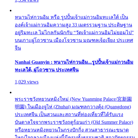
หนานไห่กวนอิม หรือ รูปปั้นเจ้าแม่กวนอิมทะเลใต้ เป็น
องค์เจ้าแม่กวนอิมความสูง 33 เมตรรวมฐาน ประดิษฐาน
อยู่ริมทะเล ไม่ไกลกันนักกับ “วัดเจ้าแม่กวนอิมไม่ยอมไป”
บนเกาะผู่โถวซาน เมืองโจวซาน มณฑลเจ้อเจียง ประเทศ
จีน
Nanhai Guanyin : หนานไห่กวนอิม...รูปปั้นเจ้าแม่กวนอิม
ทะเลใต้, ผู่โถวซาน ประเทศจีน
1,029 views
พระราชวังหยวนหมิงใหม่ (New Yuanming Palace/宮新園
明園) ในเมืองจูไห่ (Zhuhai) มณฑลกวางตุ้ง (Quangdong)
ประเทศจีน เป็นสวนและสถานที่ท่องเที่ยวที่ได้รับแรง
บันดาลใจจากพระราชวังฤดูร้อนเก่า (Old Summer Palace)
หรือหยวนหมิงหยวนในกรุงปักกิ่ง สวนสาธารณะขนาด
ใหญ่ใจกลางเมืองแห่งนี้มีครบทั้งธรรมชาติ สถาปัตยกรรม