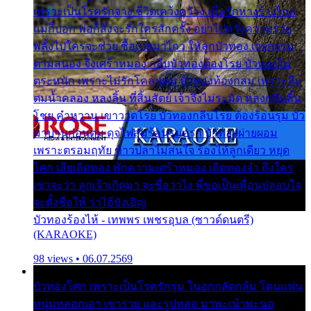
เพราะเป็นโรครักจาง ชีวิตเคว้งคว้าง เมื่อรักห่างร้างไกล
แม่ก็บอก พ่อก็สั่งจะรักใครสักครั้ง อย่าไปหวังความรวย
พลั้งไปใครจะช่วย ซื้อเปลมาไกว ให้ลูกบัวทอง เวรกรรม
ตามสนอง จึงเศร้าหมอง กลีบบัวทองต้องโรย บัวทองไม่
ตระหนัก เพราะไม่รักโคลนตม บัวทองท้องกลม เพราะลืม
ตมน้ำคลอง หลงลิ้น ที่สิ้นสัตย์ เจ้าจึงไม่ระมัด หลงกลิ่นลิ้น
โชย คำหวาน เขาวาดโรย บัวทองกลีบโรย ต้องร้อนรุม บัว
มาบานก่อนตูม ดุจไฟสุมร้อนรุมอุรา บัวทองผ่ายผอม
เพราะตรอมฤทัย ข้าวปลาไม่สนใจ ร้องไห้ลูกเดียว หยุด
โศก เสียเถิดทอง พักความเศร้าหมอง เถิดทองจ๋า ถึงใคร
เขาจะว่า ลูกเจ้าเกิดมา จะชื่อว่าไง พี่ขอเป็นเพื่อนปลอบใจ
จะตั้งชื่อให้ ว่าไอ้บังเอิญ
บัวทองร้องไห้ - เทพพร เพชรอุบล (ซาวด์ดนตรี)
(KARAOKE)
98 views • 06.07.2569
บัวทองโศก เพราะเป็นโรครักรุม ในอกกลัดกลุ้ม โดนแฟน
หนุ่มหลอกเอา เขารวย และรูปหล่อ มาพะเน้าพะนอ