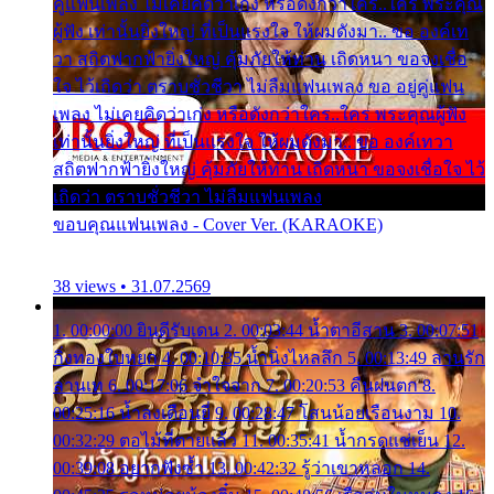
คู่แฟนเพลง ไม่เคยคิดว่าเก่ง หรือดังกว่าใคร..ใคร พระคุณ
ผู้ฟัง เท่านั้นยิ่งใหญ่ ที่เป็นแรงใจ ให้ผมดังมา.. ขอ องค์เท
วา สถิตฟากฟ้ายิ่งใหญ่ คุ้มภัยให้ท่าน เถิดหนา ขอจงเชื่อ
ใจ ไว้เถิดว่า ตราบชั่วชีวา ไม่ลืมแฟนเพลง ขอ อยู่คู่แฟน
เพลง ไม่เคยคิดว่าเก่ง หรือดังกว่าใคร..ใคร พระคุณผู้ฟัง
เท่านั้นยิ่งใหญ่ ที่เป็นแรงใจ ให้ผมดังมา.. ขอ องค์เทวา
สถิตฟากฟ้ายิ่งใหญ่ คุ้มภัยให้ท่าน เถิดหนา ขอจงเชื่อใจ ไว้
เถิดว่า ตราบชั่วชีวา ไม่ลืมแฟนเพลง
ขอบคุณแฟนเพลง - Cover Ver. (KARAOKE)
38 views • 31.07.2569
1. 00:00:00 ยินดีรับเดน 2. 00:03:44 น้ำตาอีสาน 3. 00:07:51
กิ่งทองใบหยก 4. 00:10:35 น้ำนิ่งไหลลึก 5. 00:13:49 ลานรัก
ลานเท 6. 00:17:06 จำใจจาก 7. 00:20:53 คืนฝนตก 8.
00:25:16 น้ำลงเดือนยี่ 9. 00:28:47 โสนน้อยเรือนงาม 10.
00:32:29 ตอไม้ที่ตายแล้ว 11. 00:35:41 น้ำกรดแช่เย็น 12.
00:39:08 อยากฟังซ้ำ 13. 00:42:32 รู้ว่าเขาหลอก 14.