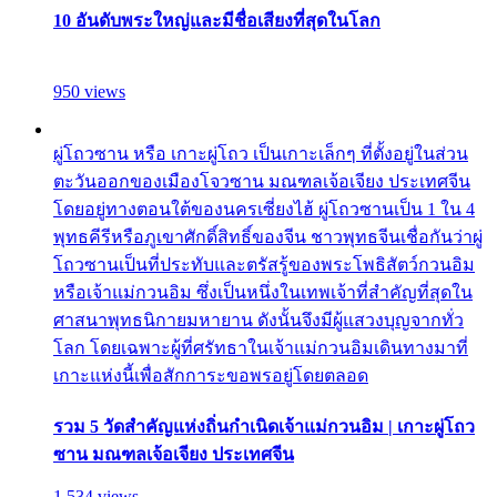
10 อันดับพระใหญ่และมีชื่อเสียงที่สุดในโลก
950 views
ผู่โถวซาน หรือ เกาะผู่โถว เป็นเกาะเล็กๆ ที่ตั้งอยู่ในส่วน
ตะวันออกของเมืองโจวซาน มณฑลเจ้อเจียง ประเทศจีน
โดยอยู่ทางตอนใต้ของนครเซี่ยงไฮ้ ผู่โถวซานเป็น 1 ใน 4
พุทธคีรีหรือภูเขาศักดิ์สิทธิ์ของจีน ชาวพุทธจีนเชื่อกันว่าผู่
โถวซานเป็นที่ประทับและตรัสรู้ของพระโพธิสัตว์กวนอิม
หรือเจ้าแม่กวนอิม ซึ่งเป็นหนึ่งในเทพเจ้าที่สำคัญที่สุดใน
ศาสนาพุทธนิกายมหายาน ดังนั้นจึงมีผู้แสวงบุญจากทั่ว
โลก โดยเฉพาะผู้ที่ศรัทธาในเจ้าแม่กวนอิมเดินทางมาที่
เกาะแห่งนี้เพื่อสักการะขอพรอยู่โดยตลอด
รวม 5 วัดสำคัญแห่งถิ่นกำเนิดเจ้าแม่กวนอิม | เกาะผู่โถว
ซาน มณฑลเจ้อเจียง ประเทศจีน
1,534 views