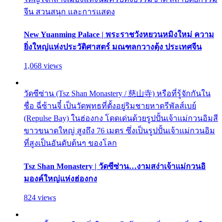
จีน สวนสนุก และการแสดง
New Yuanming Palace | พระราชวังหยวนหมิงใหม่ ความ
ยิ่งใหญ่แห่งประวัติศาสตร์ มณฑลกวางตุ้ง ประเทศจีน
1,068 views
วัดซีซ่าน (Tsz Shan Monastery / 慈山寺) หรือที่รู้จักกันใน
ชื่อ ฉี่ซ้านจี๋ เป็นวัดพุทธที่ตั้งอยู่ริมชายหาดรีพัลส์เบย์
(Repulse Bay) ในฮ่องกง โดดเด่นด้วยรูปปั้นเจ้าแม่กวนอิมสี
ขาวขนาดใหญ่ สูงถึง 76 เมตร ซึ่งเป็นรูปปั้นเจ้าแม่กวนอิม
ที่สูงเป็นอันดับต้นๆ ของโลก
Tsz Shan Monastery | วัดซีซ่าน…งามสง่าเจ้าแม่กวนอิ
มองค์ใหญ่แห่งฮ่องกง
824 views