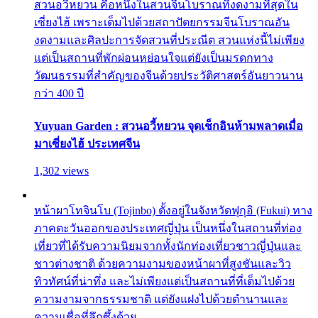
สวนอวี้หยวน คือหนึ่งในสวนจีนโบราณที่งดงามที่สุดใน
เซี่ยงไฮ้ เพราะเต็มไปด้วยสถาปัตยกรรมจีนโบราณอัน
งดงามและศิลปะการจัดสวนที่ประณีต สวนแห่งนี้ไม่เพียง
แต่เป็นสถานที่พักผ่อนหย่อนใจแต่ยังเป็นมรดกทาง
วัฒนธรรมที่สำคัญของจีนด้วยประวัติศาสตร์อันยาวนาน
กว่า 400 ปี
Yuyuan Garden : สวนอวี้หยวน จุดเช็กอินห้ามพลาดเมื่อ
มาเซี่ยงไฮ้ ประเทศจีน
1,302 views
หน้าผาโทจินโบ (Tojinbo) ตั้งอยู่ในจังหวัดฟุกุอิ (Fukui) ทาง
ภาคตะวันออกของประเทศญี่ปุ่น เป็นหนึ่งในสถานที่ท่อง
เที่ยวที่ได้รับความนิยมจากทั้งนักท่องเที่ยวชาวญี่ปุ่นและ
ชาวต่างชาติ ด้วยความงามของหน้าผาที่สูงชันและวิว
ทิวทัศน์ที่น่าทึ่ง และไม่เพียงแต่เป็นสถานที่ที่เต็มไปด้วย
ความงามจากธรรมชาติ แต่ยังแฝงไปด้วยตำนานและ
ความเชื่อที่ลึกซึ้งด้วย