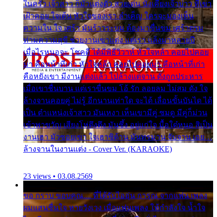
ในครัว เจ้าสาว ก็มัวแต่งตัว สวยเด่น นั่งเคียงเจ้าบ่าว ที่เขา
เฝ้าคอย ใจเต้น หัวใจของเรา ลำเค็ญ ใครจะมองเห็น
ความใน ใจ เศร้า มันร้าวระบม ต้องมาขื่นขม เศร้าตรม
ท่ามความสุขี ช่วยงานเขาแต่ง แต่เรา แล้งมาหลายปี
เมื่อไรหนอจะ โชคดี ได้มีพิธีวิวาห์ หัวใจหล้า คอยไปคอย
มา คือหน้าที่เก่า หัวใจหล้า คอยไปคอยมา คือหน้าที่เก่า
คือหยังเขา มีงานแต่งแล้ว ไปล้างแต่จาน ดั่งถูกประหาร
เมื่อเขาชื่นบาน แต่เราขื่นขม โอ้ รัก ลอยลม ไม่สม ดัง ใจ
ล้างจานคอยคู่ ไม่รู้ อีกนานเท่าใด จะได้ เลื่อนขั้นบันได ได้
เป็น ตำแหน่งเจ้าสาว มันเหงา เห็นเขามีคู่ ซมดู มีคู่ก็ม่วน
เข้าพาขวัญ เสียงโห่ตึงตึง มันซึ้ง อยู่แก่ใจ มื้อใด๋หนอ สิเป็น
งานเฮา มัวซอยเขา ใจเฮาซิด้าน มันทรมาน จับจาน เอย…
ล้างจานในงานแต่ง - Cover Ver. (KARAOKE)
23 views • 03.08.2569
ขอ กราบ ขอบคุณ.... ที่ได้รับไออุ่น การุณ จากแฟน เพลง
ผมแสนชื่นใจ หายวังเวง เมื่อแฟนเพลง ให้กำลังใจ น้ำใจ