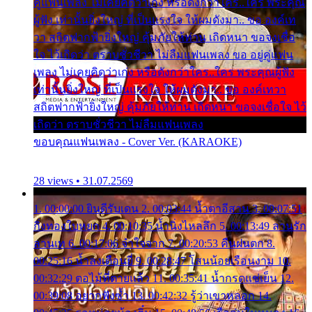
คู่แฟนเพลง ไม่เคยคิดว่าเก่ง หรือดังกว่าใคร..ใคร พระคุณ
ผู้ฟัง เท่านั้นยิ่งใหญ่ ที่เป็นแรงใจ ให้ผมดังมา.. ขอ องค์เท
วา สถิตฟากฟ้ายิ่งใหญ่ คุ้มภัยให้ท่าน เถิดหนา ขอจงเชื่อ
ใจ ไว้เถิดว่า ตราบชั่วชีวา ไม่ลืมแฟนเพลง ขอ อยู่คู่แฟน
เพลง ไม่เคยคิดว่าเก่ง หรือดังกว่าใคร..ใคร พระคุณผู้ฟัง
เท่านั้นยิ่งใหญ่ ที่เป็นแรงใจ ให้ผมดังมา.. ขอ องค์เทวา
สถิตฟากฟ้ายิ่งใหญ่ คุ้มภัยให้ท่าน เถิดหนา ขอจงเชื่อใจ ไว้
เถิดว่า ตราบชั่วชีวา ไม่ลืมแฟนเพลง
ขอบคุณแฟนเพลง - Cover Ver. (KARAOKE)
28 views • 31.07.2569
1. 00:00:00 ยินดีรับเดน 2. 00:03:44 น้ำตาอีสาน 3. 00:07:51
กิ่งทองใบหยก 4. 00:10:35 น้ำนิ่งไหลลึก 5. 00:13:49 ลานรัก
ลานเท 6. 00:17:06 จำใจจาก 7. 00:20:53 คืนฝนตก 8.
00:25:16 น้ำลงเดือนยี่ 9. 00:28:47 โสนน้อยเรือนงาม 10.
00:32:29 ตอไม้ที่ตายแล้ว 11. 00:35:41 น้ำกรดแช่เย็น 12.
00:39:08 อยากฟังซ้ำ 13. 00:42:32 รู้ว่าเขาหลอก 14.