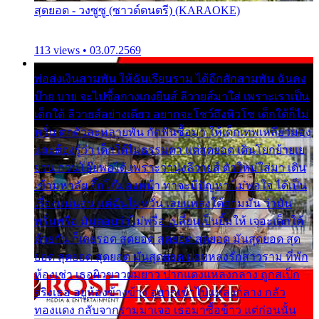
สุดยอด - วงซูซู (ซาวด์ดนตรี) (KARAOKE)
113 views • 03.07.2569
พ่อส่งเงินสามพัน ให้ฉันเรียนราม ได้อีกสักสามพัน ฉันคง
บ๊าย บาย จะไปซื้อกางเกงยีนส์ ลีวายส์มาใส่ เพราะเราเป็น
เด็กใต้ ลีวายส์อย่างเดียว อยากจะโชว์ถึงหิวโซ เด็กใต้ก็ไม่
หวั่น ตกตัวละหลายพัน กัดฟันซื้อมา ให้เด็กเทพเหลียวมอง
และต้องรู้ว่า เด็กใต้ไม่ธรรมดา แต่สุดยอด เดินโยกย้ายเย
ยวน กวนโอ๊ยพอได้ เพราะว่านุ่งลีวายส์ ตัวใหม่ใส่มา เดิน
เข้ามหาลัย จิ๊กโก๊มองหน้า ท่าจะมีปัญหา ไม่พอใจ ได้เป็น
เรื่องแน่นอน แต่ฉันไม่หวั่น เลยแหลงใต้ถามมัน ว่ามัน
พรั่นพรือ มันตอบว่าไม่พรื่อ เปลี่ยนเป็นยิ้มให้ เจอะเด็กใต้
ด้วยกัน ก็เลยรอด สุดยอด สุดยอด สุดยอด มันสุดยอด สุด
ยอด สุดยอด สุดยอด มันสุดยอด แอบหลงรักสาวราม ที่พัก
ห้องเช่า เธอผิวขาวผมยาว ปากแดงแหลงกลาง ถูกสเป็ก
จริงเธอ อยู่ห้องข้างข้าง อยากเข้าไปแหลงกลาง กลัว
ทองแดง กลับจากรามมาเจอ เธอมาซื้อข้าว แต่ก่อนนั้น