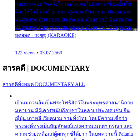
สองเรา เจอะกันครั้งใด เธอไม่เคยไยดี คราวนี้เธอยิ้มให้
ต้องให้ใส่ลีวายส์ สุดยอด สุดยอด มันสุดยอด มันสุดยอด
มันสุดยอด มันสุดยอด มันสุดยอด มันสุดยอด มันสุดยอด
มันสุดยอด มันสุดยอด มันสุดยอด มันสุดยอด มันสุดยอด
สุดยอด - วงซูซู (KARAOKE)
122 views • 03.07.2569
สารคดี
|
DOCUMENTARY
สารคดีทั้งหมด
DOCUMENTARY ALL
เจ้าแม่กวนอิมเป็นพระโพธิสัตว์ในพระพุทธศาสนานิกาย
มหายาน มีผู้เคารพนับถือบูชาในหลายประเทศ เช่น จีน
ญี่ปุ่น เกาหลี เวียดนาม รวมทั้งไทย โดยมีความเชื่อว่า
พระองค์ทรงเป็นสัญลักษณ์แห่งความเมตตา กรุณา และ
ความช่วยเหลือแก่ผู้ตกทุกข์ได้ยาก ในบทความนี้ Palanla