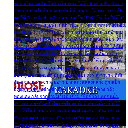
พ่อส่งเงินสามพัน ให้ฉันเรียนราม ได้อีกสักสามพัน ฉันคง
บ๊าย บาย จะไปซื้อกางเกงยีนส์ ลีวายส์มาใส่ เพราะเราเป็น
เด็กใต้ ลีวายส์อย่างเดียว อยากจะโชว์ถึงหิวโซ เด็กใต้ก็ไม่
หวั่น ตกตัวละหลายพัน กัดฟันซื้อมา ให้เด็กเทพเหลียวมอง
และต้องรู้ว่า เด็กใต้ไม่ธรรมดา แต่สุดยอด เดินโยกย้ายเย
ยวน กวนโอ๊ยพอได้ เพราะว่านุ่งลีวายส์ ตัวใหม่ใส่มา เดิน
เข้ามหาลัย จิ๊กโก๊มองหน้า ท่าจะมีปัญหา ไม่พอใจ ได้เป็น
เรื่องแน่นอน แต่ฉันไม่หวั่น เลยแหลงใต้ถามมัน ว่ามัน
พรั่นพรือ มันตอบว่าไม่พรื่อ เปลี่ยนเป็นยิ้มให้ เจอะเด็กใต้
ด้วยกัน ก็เลยรอด สุดยอด สุดยอด สุดยอด มันสุดยอด สุด
ยอด สุดยอด สุดยอด มันสุดยอด แอบหลงรักสาวราม ที่พัก
ห้องเช่า เธอผิวขาวผมยาว ปากแดงแหลงกลาง ถูกสเป็ก
จริงเธอ อยู่ห้องข้างข้าง อยากเข้าไปแหลงกลาง กลัว
ทองแดง กลับจากรามมาเจอ เธอมาซื้อข้าว แต่ก่อนนั้น
สองเรา เจอะกันครั้งใด เธอไม่เคยไยดี คราวนี้เธอยิ้มให้
ต้องให้ใส่ลีวายส์ สุดยอด สุดยอด มันสุดยอด มันสุดยอด
มันสุดยอด มันสุดยอด มันสุดยอด มันสุดยอด มันสุดยอด
มันสุดยอด มันสุดยอด มันสุดยอด มันสุดยอด มันสุดยอด