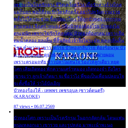
เพราะเป็นโรครักจาง ชีวิตเคว้งคว้าง เมื่อรักห่างร้างไกล
แม่ก็บอก พ่อก็สั่งจะรักใครสักครั้ง อย่าไปหวังความรวย
พลั้งไปใครจะช่วย ซื้อเปลมาไกว ให้ลูกบัวทอง เวรกรรม
ตามสนอง จึงเศร้าหมอง กลีบบัวทองต้องโรย บัวทองไม่
ตระหนัก เพราะไม่รักโคลนตม บัวทองท้องกลม เพราะลืม
ตมน้ำคลอง หลงลิ้น ที่สิ้นสัตย์ เจ้าจึงไม่ระมัด หลงกลิ่นลิ้น
โชย คำหวาน เขาวาดโรย บัวทองกลีบโรย ต้องร้อนรุม บัว
มาบานก่อนตูม ดุจไฟสุมร้อนรุมอุรา บัวทองผ่ายผอม
เพราะตรอมฤทัย ข้าวปลาไม่สนใจ ร้องไห้ลูกเดียว หยุด
โศก เสียเถิดทอง พักความเศร้าหมอง เถิดทองจ๋า ถึงใคร
เขาจะว่า ลูกเจ้าเกิดมา จะชื่อว่าไง พี่ขอเป็นเพื่อนปลอบใจ
จะตั้งชื่อให้ ว่าไอ้บังเอิญ
บัวทองร้องไห้ - เทพพร เพชรอุบล (ซาวด์ดนตรี)
(KARAOKE)
87 views • 06.07.2569
บัวทองโศก เพราะเป็นโรครักรุม ในอกกลัดกลุ้ม โดนแฟน
หนุ่มหลอกเอา เขารวย และรูปหล่อ มาพะเน้าพะนอ