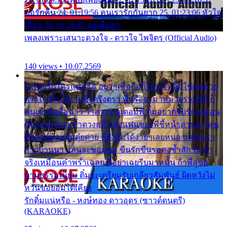
ขอรักคืน 24. 01:19:56 คนเรารักกันยาก 25. 01:23:06 หัวใจ
เถื่อน 26. 01:26:45 อยู่เพื่อลูก
เพลงเพราะเสนาะดวงใจ - ดาวใจ ไพจิตร (Official Audio)
140 views • 10.07.2569
ไม่เคยรักใครแน่หรือ อยากเชื่อถือก็ไม่กล้า ติ๋มใช่คนสวย
ตรึงใจ ติ๋มใช่งามซึ้งตรึงตรา พี่หรือจะมาหมายร่วมชีวี ก็
คนเขาลืออื้อฉาว ว่าสาวๆรุมตอมพี่ ติ๋มอยากรับรักเหมือน
กัน แต่หวั่นจะช้ำดวงฤดี กลัวแฟนของพี่ชี้หน้าด่าทอ ก็คน
ชื่อต๋อยต้อยตุ้มตุ๋ยต่าย พี่ยังลืมได้ง่ายๆเลยหนอ แค่ตัวเรา
สาวบ้านนา แสนจะซอมซ่อ ขืนรักขืนรอคงช้ำสักวัน ถ้า
จริงเหมือนคำพร่ำเฉลย พี่อย่าเฉยรีบมาหมั้น ถ้าพี่สู่ขอ
ตามธรรมเนียม ติ๋มจะเตรียมรับเกลียวสัมพันธ์ ผิดหวังไม่
หวั่นขอยอมได้เคียง
รักติ๋มแน่หรือ - หงษ์ทอง ดาวอุดร (ซาวด์ดนตรี)
(KARAOKE)