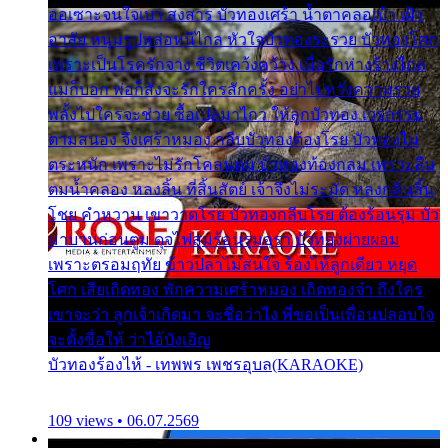
ออเซาะจนใจเบา สงสาร บัวทองเศร้า น้ำตาคลอเบ้า เฝ้า
อาลัย หนุ่มรูปหล่อหนีไกล หัวใจบัวทองระรวย บัวทองโศก
เพราะเป็นโรครักจาง ชีวิตเคว้งคว้าง เมื่อรักห่างร้างไกล
แม่ก็บอก พ่อก็สั่งจะรักใครสักครั้ง อย่าไปหวังความรวย
พลั้งไปใครจะช่วย ซื้อเปลมาไกว ให้ลูกบัวทอง เวรกรรม
ตามสนอง จึงเศร้าหมอง กลีบบัวทองต้องโรย บัวทองไม่
ตระหนัก เพราะไม่รักโคลนตม บัวทองท้องกลม เพราะลืม
ตมน้ำคลอง หลงลิ้น ที่สิ้นสัตย์ เจ้าจึงไม่ระมัด หลงกลิ่นลิ้น
โชย คำหวาน เขาวาดโรย บัวทองกลีบโรย ต้องร้อนรุม บัว
มาบานก่อนตูม ดุจไฟสุมร้อนรุมอุรา บัวทองผ่ายผอม
เพราะตรอมฤทัย ข้าวปลาไม่สนใจ ร้องไห้ลูกเดียว หยุด
โศก เสียเถิดทอง พักความเศร้าหมอง เถิดทองจ๋า ถึงใคร
เขาจะว่า ลูกเจ้าเกิดมา จะชื่อว่าไง พี่ขอเป็นเพื่อนปลอบใจ
จะตั้งชื่อให้ ว่าไอ้บังเอิญ
บัวทองร้องไห้ - เทพพร เพชรอุบล(KARAOKE)
109 views • 06.07.2569