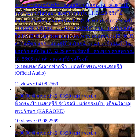
24:27 สามเณรกำพร้า - แสงสุรีย์ รุ่งโรจน์ 10. 28:08 ไม่มี
เวลาไปหาเมียน้อย - ยอดรัก สลักใจ 11. 31:29 ชีวิตไอ้
ธรรม - ศรเพชร ศรสุพรรณ 12. 35:26 ทหารอากาศขาดรัก
- แสงสุรีย์ รุ่งโรจน์ 13. 39:01 คนหัวใจโทรม - ยอดรัก สลัก
ใจ 14. 42:49 ไอ้หวังตายแน่ - ศรเพชร ศรสุพรรณ 15. 46:35
ธาตุแท้ของเธอ - แสงสุรีย์ รุ่งโรจน์ 16. 49:57 กำนันกำใน -
ยอดรัก สลักใจ 17. 52:29 สาวบริสุทธิ์ - ศรเพชร ศรสุพรรณ
18. 56:05 แต๋วจ๋า - แสงสุรีย์ รุ่งโรจน์
18 บทเพลงดังจากฟากฟ้า - ยอดรัก/ศรเพชร/แสงสุรีย์
(Official Audio)
11 views • 04.08.2569
1. 00:00 หิ้วกระเป๋า 2. 03:30 แย่งกระเป๋า
หิ้วกระเป๋า | แสงสุรีย์ รุ่งโรจน์ - แย่งกระเป๋า | เตือนใจ บุญ
พระรักษา (KARAOKE)
10 views • 03.08.2569
1. 00:00 หิ้วกระเป๋า 2. 03:30 แย่งกระเป๋า