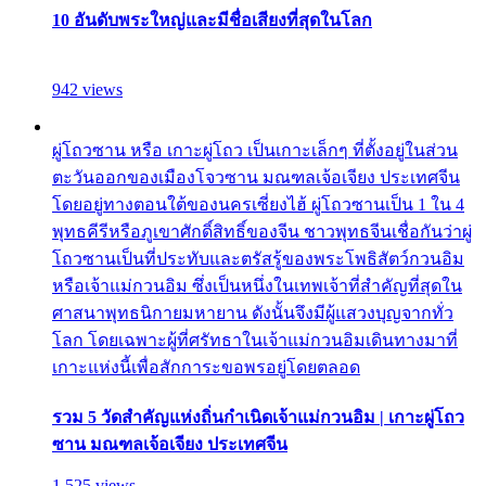
10 อันดับพระใหญ่และมีชื่อเสียงที่สุดในโลก
942 views
ผู่โถวซาน หรือ เกาะผู่โถว เป็นเกาะเล็กๆ ที่ตั้งอยู่ในส่วน
ตะวันออกของเมืองโจวซาน มณฑลเจ้อเจียง ประเทศจีน
โดยอยู่ทางตอนใต้ของนครเซี่ยงไฮ้ ผู่โถวซานเป็น 1 ใน 4
พุทธคีรีหรือภูเขาศักดิ์สิทธิ์ของจีน ชาวพุทธจีนเชื่อกันว่าผู่
โถวซานเป็นที่ประทับและตรัสรู้ของพระโพธิสัตว์กวนอิม
หรือเจ้าแม่กวนอิม ซึ่งเป็นหนึ่งในเทพเจ้าที่สำคัญที่สุดใน
ศาสนาพุทธนิกายมหายาน ดังนั้นจึงมีผู้แสวงบุญจากทั่ว
โลก โดยเฉพาะผู้ที่ศรัทธาในเจ้าแม่กวนอิมเดินทางมาที่
เกาะแห่งนี้เพื่อสักการะขอพรอยู่โดยตลอด
รวม 5 วัดสำคัญแห่งถิ่นกำเนิดเจ้าแม่กวนอิม | เกาะผู่โถว
ซาน มณฑลเจ้อเจียง ประเทศจีน
1,525 views