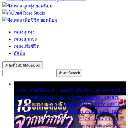
เพลงลูกทุ่ง
เพลงลูกกรุง
เพลงเพื่อชีวิต
อัลบั้ม
เพลงทั้งหมด
Music All
ค้นหา
Search
1. 00:00 สามสิบยังแจ๋ว - ยอดรัก สลักใจ 2. 02:49 รักมาห้าปี
- ศรเพชร ศรสุพรรณ 3. 05:57 รักสาวเสื้อลาย - แสงสุรีย์
รุ่งโรจน์ 4. 09:51 รักสะท้านดินสะเทือน - ยอดรัก สลักใจ 5.
12:23 มอเตอร์ไซค์ทำหล่น - ศรเพชร ศรสุพรรณ 6. 14:49
หิ้วกระเป๋า - แสงสุรีย์ รุ่งโรจน์ 7. 17:57 รักเผื่อเลือก - ยอด
รัก สลักใจ 8. 21:21 น้ำตาไอ้หนุ่ม - ศรเพชร ศรสุพรรณ 9.