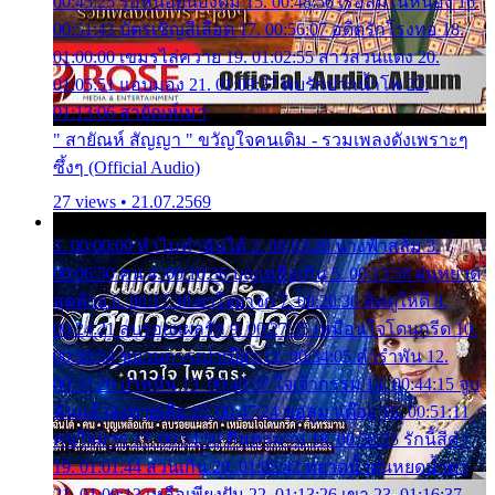
00:45:25 รอหน่อยน้องติ๋ม 15. 00:48:56 เรือล่มในหนอง 16.
00:51:43 บัตรเชิญสีเลือด 17. 00:56:07 อดีตรักโรงทอ 18.
01:00:00 เขมรไล่ควาย 19. 01:02:55 สาวสวนแตง 20.
01:05:51 แอบมอง 21. 01:09:27 พบรักปากน้ำโพ 22.
01:13:06 สายัณห์เมา
" สายัณห์ สัญญา " ขวัญใจคนเดิม - รวมเพลงดังเพราะๆ
ซึ้งๆ (Official Audio)
27 views • 21.07.2569
1. 00:00:00 ทำไมทำฉันได้ 2. 00:03:20 นางฟ้าสลัม 3.
00:06:50 คน 4. 00:10:36 บุญเหลือเกิน 5. 00:13:58 ฝนหยาด
สุดท้าย 6. 00:17:30 ยาใจยาจก 7. 00:20:30 คิดดูให้ดี 8.
00:24:21 ลบรอยแผลรัก 9. 00:27:35 เหมือนใจโดนกรีด 10.
00:30:54 ขบวนการเปาเปียว 11. 00:34:05 คำรำพัน 12.
00:37:20 ปาหนัน 13. 00:40:37 ใจเจ้ากรรม 14. 00:44:15 จูบ
ฉันแล้วจงตายเสีย 15. 00:47:24 ขอสูมาเต๊อะ 16. 00:51:11
คนใจมาร 17. 00:54:50 คืนทรมาน 18. 00:58:25 รักนี้สีดำ
19. 01:01:44 ส่วนเกิน 20. 01:05:42 หยาดน้ำฝนหยดน้ำตา
21. 01:09:13 เหลือเพียงฝัน 22. 01:13:26 เขา 23. 01:16:37