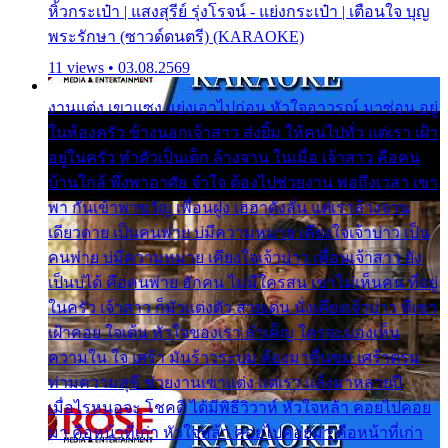
หิ้วกระเป๋า | แสงสุรีย์ รุ่งโรจน์ - แย่งกระเป๋า | เตือนใจ บุญ
พระรักษา (ซาวด์ดนตรี) (KARAOKE)
11 views • 03.08.2569
งานแต่ง เขาแซง แย่งเอาไปก่อน หัวใจอาวรณ์ มาซ่อน อยู่
ในห้องครัว ข้างนอกเจ้าสาว ส่งยิ้ม ให้คนไปทั่ว แต่เรา เฝ้า
อยู่ในครัว ทำตัวเป็นเด็ก ล้างจาน ในเมื่อ เจ้าสาว คือคน
บ้านใกล้ พึ่งพาอาศัย จำใจ ต้องไปช่วยงาน พอถึงเวลา เขา
พา กันเข้าพาขวัญ เพื่อนฝูง เฮฮาดังลั่น แต่เราล้างจาน
เดียวดาย เป็นคนพ่าย บ่มีความหมาย เคียงใจเจ้าบ่าว เป็น
คนพ่าย บ่มีความหมาย เคียงใจเจ้าบ่าว เพื่อนเจ้าสาว ยัง
เป็นบ่ได้ คือคนพ่าย ฮักคน ไม่มีใครสน เขาไม่เห็นคน ที่อยู่
ในครัว เจ้าสาว ก็มัวแต่งตัว สวยเด่น นั่งเคียงเจ้าบ่าว ที่เขา
เฝ้าคอย ใจเต้น หัวใจของเรา ลำเค็ญ ใครจะมองเห็น
ความใน ใจ เศร้า มันร้าวระบม ต้องมาขื่นขม เศร้าตรม
ท่ามความสุขี ช่วยงานเขาแต่ง แต่เรา แล้งมาหลายปี
เมื่อไรหนอจะ โชคดี ได้มีพิธีวิวาห์ หัวใจหล้า คอยไปคอย
มา คือหน้าที่เก่า หัวใจหล้า คอยไปคอยมา คือหน้าที่เก่า