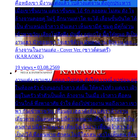
คือหยังเขา มีงานแต่งแล้ว ไปล้างแต่จาน ดั่งถูกประหาร
เมื่อเขาชื่นบาน แต่เราขื่นขม โอ้ รัก ลอยลม ไม่สม ดัง ใจ
ล้างจานคอยคู่ ไม่รู้ อีกนานเท่าใด จะได้ เลื่อนขั้นบันได ได้
เป็น ตำแหน่งเจ้าสาว มันเหงา เห็นเขามีคู่ ซมดู มีคู่ก็ม่วน
เข้าพาขวัญ เสียงโห่ตึงตึง มันซึ้ง อยู่แก่ใจ มื้อใด๋หนอ สิเป็น
งานเฮา มัวซอยเขา ใจเฮาซิด้าน มันทรมาน จับจาน เอย…
ล้างจานในงานแต่ง - Cover Ver. (ซาวด์ดนตรี)
(KARAOKE)
19 views • 03.08.2569
งานแต่ง เขาแซง แย่งเอาไปก่อน หัวใจอาวรณ์ มาซ่อน อยู่
ในห้องครัว ข้างนอกเจ้าสาว ส่งยิ้ม ให้คนไปทั่ว แต่เรา เฝ้า
อยู่ในครัว ทำตัวเป็นเด็ก ล้างจาน ในเมื่อ เจ้าสาว คือคน
บ้านใกล้ พึ่งพาอาศัย จำใจ ต้องไปช่วยงาน พอถึงเวลา เขา
พา กันเข้าพาขวัญ เพื่อนฝูง เฮฮาดังลั่น แต่เราล้างจาน
เดียวดาย เป็นคนพ่าย บ่มีความหมาย เคียงใจเจ้าบ่าว เป็น
คนพ่าย บ่มีความหมาย เคียงใจเจ้าบ่าว เพื่อนเจ้าสาว ยัง
เป็นบ่ได้ คือคนพ่าย ฮักคน ไม่มีใครสน เขาไม่เห็นคน ที่อยู่