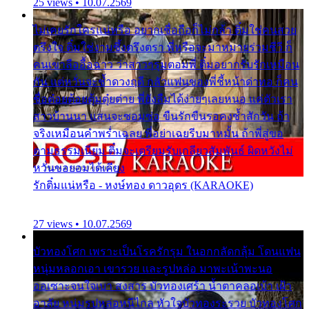
25 views • 10.07.2569
ไม่เคยรักใครแน่หรือ อยากเชื่อถือก็ไม่กล้า ติ๋มใช่คนสวย
ตรึงใจ ติ๋มใช่งามซึ้งตรึงตรา พี่หรือจะมาหมายร่วมชีวี ก็
คนเขาลืออื้อฉาว ว่าสาวๆรุมตอมพี่ ติ๋มอยากรับรักเหมือน
กัน แต่หวั่นจะช้ำดวงฤดี กลัวแฟนของพี่ชี้หน้าด่าทอ ก็คน
ชื่อต๋อยต้อยตุ้มตุ๋ยต่าย พี่ยังลืมได้ง่ายๆเลยหนอ แค่ตัวเรา
สาวบ้านนา แสนจะซอมซ่อ ขืนรักขืนรอคงช้ำสักวัน ถ้า
จริงเหมือนคำพร่ำเฉลย พี่อย่าเฉยรีบมาหมั้น ถ้าพี่สู่ขอ
ตามธรรมเนียม ติ๋มจะเตรียมรับเกลียวสัมพันธ์ ผิดหวังไม่
หวั่นขอยอมได้เคียง
รักติ๋มแน่หรือ - หงษ์ทอง ดาวอุดร (KARAOKE)
27 views • 10.07.2569
บัวทองโศก เพราะเป็นโรครักรุม ในอกกลัดกลุ้ม โดนแฟน
หนุ่มหลอกเอา เขารวย และรูปหล่อ มาพะเน้าพะนอ
ออเซาะจนใจเบา สงสาร บัวทองเศร้า น้ำตาคลอเบ้า เฝ้า
อาลัย หนุ่มรูปหล่อหนีไกล หัวใจบัวทองระรวย บัวทองโศก