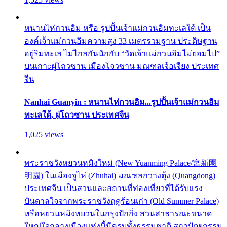
หนานไห่กวนอิม หรือ รูปปั้นเจ้าแม่กวนอิมทะเลใต้ เป็น
องค์เจ้าแม่กวนอิมความสูง 33 เมตรรวมฐาน ประดิษฐาน
อยู่ริมทะเล ไม่ไกลกันนักกับ “วัดเจ้าแม่กวนอิมไม่ยอมไป”
บนเกาะผู่โถวซาน เมืองโจวซาน มณฑลเจ้อเจียง ประเทศ
จีน
Nanhai Guanyin : หนานไห่กวนอิม...รูปปั้นเจ้าแม่กวนอิม
ทะเลใต้, ผู่โถวซาน ประเทศจีน
1,025 views
พระราชวังหยวนหมิงใหม่ (New Yuanming Palace/宮新園
明園) ในเมืองจูไห่ (Zhuhai) มณฑลกวางตุ้ง (Quangdong)
ประเทศจีน เป็นสวนและสถานที่ท่องเที่ยวที่ได้รับแรง
บันดาลใจจากพระราชวังฤดูร้อนเก่า (Old Summer Palace)
หรือหยวนหมิงหยวนในกรุงปักกิ่ง สวนสาธารณะขนาด
ใหญ่ใจกลางเมืองแห่งนี้มีครบทั้งธรรมชาติ สถาปัตยกรรม