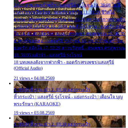
24:27 สามเณรกำพร้า - แสงสุรีย์ รุ่งโรจน์ 10. 28:08 ไม่มี
เวลาไปหาเมียน้อย - ยอดรัก สลักใจ 11. 31:29 ชีวิตไอ้
ธรรม - ศรเพชร ศรสุพรรณ 12. 35:26 ทหารอากาศขาดรัก
- แสงสุรีย์ รุ่งโรจน์ 13. 39:01 คนหัวใจโทรม - ยอดรัก สลัก
ใจ 14. 42:49 ไอ้หวังตายแน่ - ศรเพชร ศรสุพรรณ 15. 46:35
ธาตุแท้ของเธอ - แสงสุรีย์ รุ่งโรจน์ 16. 49:57 กำนันกำใน -
ยอดรัก สลักใจ 17. 52:29 สาวบริสุทธิ์ - ศรเพชร ศรสุพรรณ
18. 56:05 แต๋วจ๋า - แสงสุรีย์ รุ่งโรจน์
18 บทเพลงดังจากฟากฟ้า - ยอดรัก/ศรเพชร/แสงสุรีย์
(Official Audio)
21 views • 04.08.2569
1. 00:00 หิ้วกระเป๋า 2. 03:30 แย่งกระเป๋า
หิ้วกระเป๋า | แสงสุรีย์ รุ่งโรจน์ - แย่งกระเป๋า | เตือนใจ บุญ
พระรักษา (KARAOKE)
19 views • 03.08.2569
1. 00:00 หิ้วกระเป๋า 2. 03:30 แย่งกระเป๋า