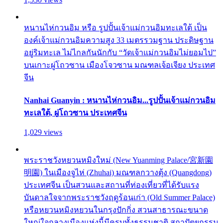
หนานไห่กวนอิม หรือ รูปปั้นเจ้าแม่กวนอิมทะเลใต้ เป็น
องค์เจ้าแม่กวนอิมความสูง 33 เมตรรวมฐาน ประดิษฐาน
อยู่ริมทะเล ไม่ไกลกันนักกับ “วัดเจ้าแม่กวนอิมไม่ยอมไป”
บนเกาะผู่โถวซาน เมืองโจวซาน มณฑลเจ้อเจียง ประเทศ
จีน
Nanhai Guanyin : หนานไห่กวนอิม...รูปปั้นเจ้าแม่กวนอิม
ทะเลใต้, ผู่โถวซาน ประเทศจีน
1,029 views
พระราชวังหยวนหมิงใหม่ (New Yuanming Palace/宮新園
明園) ในเมืองจูไห่ (Zhuhai) มณฑลกวางตุ้ง (Quangdong)
ประเทศจีน เป็นสวนและสถานที่ท่องเที่ยวที่ได้รับแรง
บันดาลใจจากพระราชวังฤดูร้อนเก่า (Old Summer Palace)
หรือหยวนหมิงหยวนในกรุงปักกิ่ง สวนสาธารณะขนาด
ใหญ่ใจกลางเมืองแห่งนี้มีครบทั้งธรรมชาติ สถาปัตยกรรม