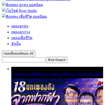
เพลงลูกทุ่ง
เพลงลูกกรุง
เพลงเพื่อชีวิต
อัลบั้ม
เพลงทั้งหมด
Music All
ค้นหา
Search
1. 00:00 สามสิบยังแจ๋ว - ยอดรัก สลักใจ 2. 02:49 รักมาห้าปี
- ศรเพชร ศรสุพรรณ 3. 05:57 รักสาวเสื้อลาย - แสงสุรีย์
รุ่งโรจน์ 4. 09:51 รักสะท้านดินสะเทือน - ยอดรัก สลักใจ 5.
12:23 มอเตอร์ไซค์ทำหล่น - ศรเพชร ศรสุพรรณ 6. 14:49
หิ้วกระเป๋า - แสงสุรีย์ รุ่งโรจน์ 7. 17:57 รักเผื่อเลือก - ยอด
รัก สลักใจ 8. 21:21 น้ำตาไอ้หนุ่ม - ศรเพชร ศรสุพรรณ 9.