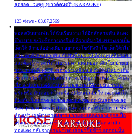
สุดยอด - วงซูซู (ซาวด์ดนตรี) (KARAOKE)
123 views • 03.07.2569
พ่อส่งเงินสามพัน ให้ฉันเรียนราม ได้อีกสักสามพัน ฉันคง
บ๊าย บาย จะไปซื้อกางเกงยีนส์ ลีวายส์มาใส่ เพราะเราเป็น
เด็กใต้ ลีวายส์อย่างเดียว อยากจะโชว์ถึงหิวโซ เด็กใต้ก็ไม่
หวั่น ตกตัวละหลายพัน กัดฟันซื้อมา ให้เด็กเทพเหลียวมอง
และต้องรู้ว่า เด็กใต้ไม่ธรรมดา แต่สุดยอด เดินโยกย้ายเย
ยวน กวนโอ๊ยพอได้ เพราะว่านุ่งลีวายส์ ตัวใหม่ใส่มา เดิน
เข้ามหาลัย จิ๊กโก๊มองหน้า ท่าจะมีปัญหา ไม่พอใจ ได้เป็น
เรื่องแน่นอน แต่ฉันไม่หวั่น เลยแหลงใต้ถามมัน ว่ามัน
พรั่นพรือ มันตอบว่าไม่พรื่อ เปลี่ยนเป็นยิ้มให้ เจอะเด็กใต้
ด้วยกัน ก็เลยรอด สุดยอด สุดยอด สุดยอด มันสุดยอด สุด
ยอด สุดยอด สุดยอด มันสุดยอด แอบหลงรักสาวราม ที่พัก
ห้องเช่า เธอผิวขาวผมยาว ปากแดงแหลงกลาง ถูกสเป็ก
จริงเธอ อยู่ห้องข้างข้าง อยากเข้าไปแหลงกลาง กลัว
ทองแดง กลับจากรามมาเจอ เธอมาซื้อข้าว แต่ก่อนนั้น