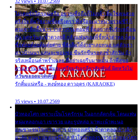
32 views • 10.07.2569
ไม่เคยรักใครแน่หรือ อยากเชื่อถือก็ไม่กล้า ติ๋มใช่คนสวย
ตรึงใจ ติ๋มใช่งามซึ้งตรึงตรา พี่หรือจะมาหมายร่วมชีวี ก็
คนเขาลืออื้อฉาว ว่าสาวๆรุมตอมพี่ ติ๋มอยากรับรักเหมือน
กัน แต่หวั่นจะช้ำดวงฤดี กลัวแฟนของพี่ชี้หน้าด่าทอ ก็คน
ชื่อต๋อยต้อยตุ้มตุ๋ยต่าย พี่ยังลืมได้ง่ายๆเลยหนอ แค่ตัวเรา
สาวบ้านนา แสนจะซอมซ่อ ขืนรักขืนรอคงช้ำสักวัน ถ้า
จริงเหมือนคำพร่ำเฉลย พี่อย่าเฉยรีบมาหมั้น ถ้าพี่สู่ขอ
ตามธรรมเนียม ติ๋มจะเตรียมรับเกลียวสัมพันธ์ ผิดหวังไม่
หวั่นขอยอมได้เคียง
รักติ๋มแน่หรือ - หงษ์ทอง ดาวอุดร (KARAOKE)
35 views • 10.07.2569
บัวทองโศก เพราะเป็นโรครักรุม ในอกกลัดกลุ้ม โดนแฟน
หนุ่มหลอกเอา เขารวย และรูปหล่อ มาพะเน้าพะนอ
ออเซาะจนใจเบา สงสาร บัวทองเศร้า น้ำตาคลอเบ้า เฝ้า
อาลัย หนุ่มรูปหล่อหนีไกล หัวใจบัวทองระรวย บัวทองโศก