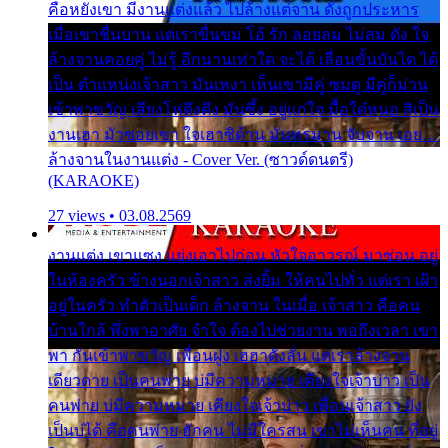
คือหยังเขา มีงานแต่งแล้ว ไปล้างแต่จาน ดั่งถูกประหาร
เมื่อเขาชื่นบาน แต่เราขื่นขม โอ้ รัก ลอยลม ไม่สม ดัง ใจ
ล้างจานคอยคู่ ไม่รู้ อีกนานเท่าใด จะได้ เลื่อนขั้นบันได ได้
เป็น ตำแหน่งเจ้าสาว มันเหงา เห็นเขามีคู่ ซมดู มีคู่ก็ม่วน
เข้าพาขวัญ เสียงโห่ตึงตึง มันซึ้ง อยู่แก่ใจ มื้อใด๋หนอ สิเป็น
งานเฮา มัวซอยเขา ใจเฮาซิด้าน มันทรมาน จับจาน เอย…
ล้างจานในงานแต่ง - Cover Ver. (ซาวด์ดนตรี)
(KARAOKE)
27 views • 03.08.2569
งานแต่ง เขาแซง แย่งเอาไปก่อน หัวใจอาวรณ์ มาซ่อน อยู่
ในห้องครัว ข้างนอกเจ้าสาว ส่งยิ้ม ให้คนไปทั่ว แต่เรา เฝ้า
อยู่ในครัว ทำตัวเป็นเด็ก ล้างจาน ในเมื่อ เจ้าสาว คือคน
บ้านใกล้ พึ่งพาอาศัย จำใจ ต้องไปช่วยงาน พอถึงเวลา เขา
พา กันเข้าพาขวัญ เพื่อนฝูง เฮฮาดังลั่น แต่เราล้างจาน
เดียวดาย เป็นคนพ่าย บ่มีความหมาย เคียงใจเจ้าบ่าว เป็น
คนพ่าย บ่มีความหมาย เคียงใจเจ้าบ่าว เพื่อนเจ้าสาว ยัง
เป็นบ่ได้ คือคนพ่าย ฮักคน ไม่มีใครสน เขาไม่เห็นคน ที่อยู่