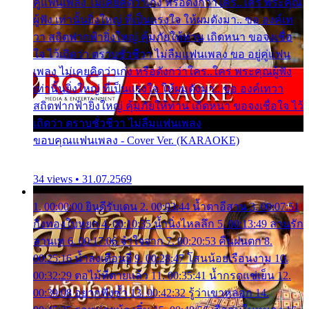
คู่แฟนเพลง ไม่เคยคิดว่าเก่ง หรือดังกว่าใคร..ใคร พระคุณ
ผู้ฟัง เท่านั้นยิ่งใหญ่ ที่เป็นแรงใจ ให้ผมดังมา.. ขอ องค์เท
วา สถิตฟากฟ้ายิ่งใหญ่ คุ้มภัยให้ท่าน เถิดหนา ขอจงเชื่อ
ใจ ไว้เถิดว่า ตราบชั่วชีวา ไม่ลืมแฟนเพลง ขอ อยู่คู่แฟน
เพลง ไม่เคยคิดว่าเก่ง หรือดังกว่าใคร..ใคร พระคุณผู้ฟัง
เท่านั้นยิ่งใหญ่ ที่เป็นแรงใจ ให้ผมดังมา.. ขอ องค์เทวา
สถิตฟากฟ้ายิ่งใหญ่ คุ้มภัยให้ท่าน เถิดหนา ขอจงเชื่อใจ ไว้
เถิดว่า ตราบชั่วชีวา ไม่ลืมแฟนเพลง
ขอบคุณแฟนเพลง - Cover Ver. (KARAOKE)
34 views • 31.07.2569
1. 00:00:00 ยินดีรับเดน 2. 00:03:44 น้ำตาอีสาน 3. 00:07:51
กิ่งทองใบหยก 4. 00:10:35 น้ำนิ่งไหลลึก 5. 00:13:49 ลานรัก
ลานเท 6. 00:17:06 จำใจจาก 7. 00:20:53 คืนฝนตก 8.
00:25:16 น้ำลงเดือนยี่ 9. 00:28:47 โสนน้อยเรือนงาม 10.
00:32:29 ตอไม้ที่ตายแล้ว 11. 00:35:41 น้ำกรดแช่เย็น 12.
00:39:08 อยากฟังซ้ำ 13. 00:42:32 รู้ว่าเขาหลอก 14.