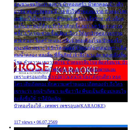
ออเซาะจนใจเบา สงสาร บัวทองเศร้า น้ำตาคลอเบ้า เฝ้า
อาลัย หนุ่มรูปหล่อหนีไกล หัวใจบัวทองระรวย บัวทองโศก
เพราะเป็นโรครักจาง ชีวิตเคว้งคว้าง เมื่อรักห่างร้างไกล
แม่ก็บอก พ่อก็สั่งจะรักใครสักครั้ง อย่าไปหวังความรวย
พลั้งไปใครจะช่วย ซื้อเปลมาไกว ให้ลูกบัวทอง เวรกรรม
ตามสนอง จึงเศร้าหมอง กลีบบัวทองต้องโรย บัวทองไม่
ตระหนัก เพราะไม่รักโคลนตม บัวทองท้องกลม เพราะลืม
ตมน้ำคลอง หลงลิ้น ที่สิ้นสัตย์ เจ้าจึงไม่ระมัด หลงกลิ่นลิ้น
โชย คำหวาน เขาวาดโรย บัวทองกลีบโรย ต้องร้อนรุม บัว
มาบานก่อนตูม ดุจไฟสุมร้อนรุมอุรา บัวทองผ่ายผอม
เพราะตรอมฤทัย ข้าวปลาไม่สนใจ ร้องไห้ลูกเดียว หยุด
โศก เสียเถิดทอง พักความเศร้าหมอง เถิดทองจ๋า ถึงใคร
เขาจะว่า ลูกเจ้าเกิดมา จะชื่อว่าไง พี่ขอเป็นเพื่อนปลอบใจ
จะตั้งชื่อให้ ว่าไอ้บังเอิญ
บัวทองร้องไห้ - เทพพร เพชรอุบล(KARAOKE)
117 views • 06.07.2569