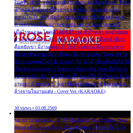
ในครัว เจ้าสาว ก็มัวแต่งตัว สวยเด่น นั่งเคียงเจ้าบ่าว ที่เขา
เฝ้าคอย ใจเต้น หัวใจของเรา ลำเค็ญ ใครจะมองเห็น
ความใน ใจ เศร้า มันร้าวระบม ต้องมาขื่นขม เศร้าตรม
ท่ามความสุขี ช่วยงานเขาแต่ง แต่เรา แล้งมาหลายปี
เมื่อไรหนอจะ โชคดี ได้มีพิธีวิวาห์ หัวใจหล้า คอยไปคอย
มา คือหน้าที่เก่า หัวใจหล้า คอยไปคอยมา คือหน้าที่เก่า
คือหยังเขา มีงานแต่งแล้ว ไปล้างแต่จาน ดั่งถูกประหาร
เมื่อเขาชื่นบาน แต่เราขื่นขม โอ้ รัก ลอยลม ไม่สม ดัง ใจ
ล้างจานคอยคู่ ไม่รู้ อีกนานเท่าใด จะได้ เลื่อนขั้นบันได ได้
เป็น ตำแหน่งเจ้าสาว มันเหงา เห็นเขามีคู่ ซมดู มีคู่ก็ม่วน
เข้าพาขวัญ เสียงโห่ตึงตึง มันซึ้ง อยู่แก่ใจ มื้อใด๋หนอ สิเป็น
งานเฮา มัวซอยเขา ใจเฮาซิด้าน มันทรมาน จับจาน เอย…
ล้างจานในงานแต่ง - Cover Ver. (KARAOKE)
30 views • 03.08.2569
ขอ กราบ ขอบคุณ.... ที่ได้รับไออุ่น การุณ จากแฟน เพลง
ผมแสนชื่นใจ หายวังเวง เมื่อแฟนเพลง ให้กำลังใจ น้ำใจ