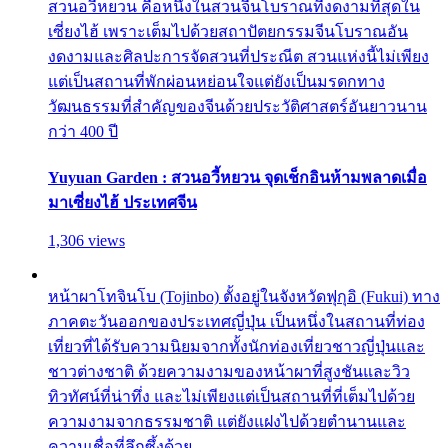
สวนอวี้หยวน คือหนึ่งในสวนจีนโบราณที่งดงามที่สุดใน
เซี่ยงไฮ้ เพราะเต็มไปด้วยสถาปัตยกรรมจีนโบราณอัน
งดงามและศิลปะการจัดสวนที่ประณีต สวนแห่งนี้ไม่เพียง
แต่เป็นสถานที่พักผ่อนหย่อนใจแต่ยังเป็นมรดกทาง
วัฒนธรรมที่สำคัญของจีนด้วยประวัติศาสตร์อันยาวนาน
กว่า 400 ปี
Yuyuan Garden : สวนอวี้หยวน จุดเช็กอินห้ามพลาดเมื่อ
มาเซี่ยงไฮ้ ประเทศจีน
1,306 views
หน้าผาโทจินโบ (Tojinbo) ตั้งอยู่ในจังหวัดฟุกุอิ (Fukui) ทาง
ภาคตะวันออกของประเทศญี่ปุ่น เป็นหนึ่งในสถานที่ท่อง
เที่ยวที่ได้รับความนิยมจากทั้งนักท่องเที่ยวชาวญี่ปุ่นและ
ชาวต่างชาติ ด้วยความงามของหน้าผาที่สูงชันและวิว
ทิวทัศน์ที่น่าทึ่ง และไม่เพียงแต่เป็นสถานที่ที่เต็มไปด้วย
ความงามจากธรรมชาติ แต่ยังแฝงไปด้วยตำนานและ
ความเชื่อที่ลึกซึ้งด้วย