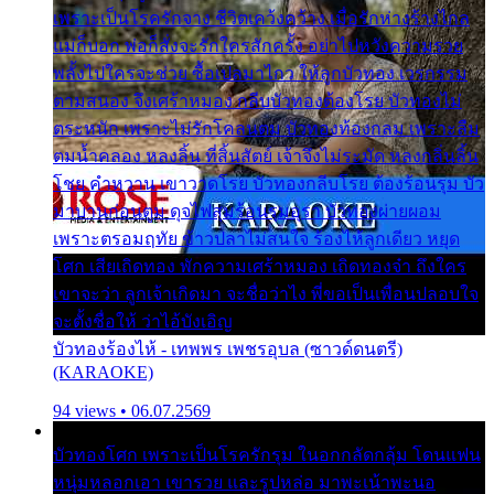
เพราะเป็นโรครักจาง ชีวิตเคว้งคว้าง เมื่อรักห่างร้างไกล
แม่ก็บอก พ่อก็สั่งจะรักใครสักครั้ง อย่าไปหวังความรวย
พลั้งไปใครจะช่วย ซื้อเปลมาไกว ให้ลูกบัวทอง เวรกรรม
ตามสนอง จึงเศร้าหมอง กลีบบัวทองต้องโรย บัวทองไม่
ตระหนัก เพราะไม่รักโคลนตม บัวทองท้องกลม เพราะลืม
ตมน้ำคลอง หลงลิ้น ที่สิ้นสัตย์ เจ้าจึงไม่ระมัด หลงกลิ่นลิ้น
โชย คำหวาน เขาวาดโรย บัวทองกลีบโรย ต้องร้อนรุม บัว
มาบานก่อนตูม ดุจไฟสุมร้อนรุมอุรา บัวทองผ่ายผอม
เพราะตรอมฤทัย ข้าวปลาไม่สนใจ ร้องไห้ลูกเดียว หยุด
โศก เสียเถิดทอง พักความเศร้าหมอง เถิดทองจ๋า ถึงใคร
เขาจะว่า ลูกเจ้าเกิดมา จะชื่อว่าไง พี่ขอเป็นเพื่อนปลอบใจ
จะตั้งชื่อให้ ว่าไอ้บังเอิญ
บัวทองร้องไห้ - เทพพร เพชรอุบล (ซาวด์ดนตรี)
(KARAOKE)
94 views • 06.07.2569
บัวทองโศก เพราะเป็นโรครักรุม ในอกกลัดกลุ้ม โดนแฟน
หนุ่มหลอกเอา เขารวย และรูปหล่อ มาพะเน้าพะนอ