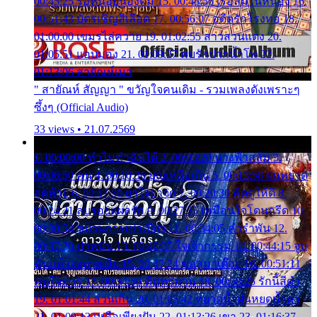
00:45:25 รอหน่อยน้องติ๋ม 15. 00:48:56 เรือล่มในหนอง 16.
00:51:43 บัตรเชิญสีเลือด 17. 00:56:07 อดีตรักโรงทอ 18.
01:00:00 เขมรไล่ควาย 19. 01:02:55 สาวสวนแตง 20.
01:05:51 แอบมอง 21. 01:09:27 พบรักปากน้ำโพ 22.
01:13:06 สายัณห์เมา
" สายัณห์ สัญญา " ขวัญใจคนเดิม - รวมเพลงดังเพราะๆ
ซึ้งๆ (Official Audio)
33 views • 21.07.2569
1. 00:00:00 ทำไมทำฉันได้ 2. 00:03:20 นางฟ้าสลัม 3.
00:06:50 คน 4. 00:10:36 บุญเหลือเกิน 5. 00:13:58 ฝนหยาด
สุดท้าย 6. 00:17:30 ยาใจยาจก 7. 00:20:30 คิดดูให้ดี 8.
00:24:21 ลบรอยแผลรัก 9. 00:27:35 เหมือนใจโดนกรีด 10.
00:30:54 ขบวนการเปาเปียว 11. 00:34:05 คำรำพัน 12.
00:37:20 ปาหนัน 13. 00:40:37 ใจเจ้ากรรม 14. 00:44:15 จูบ
ฉันแล้วจงตายเสีย 15. 00:47:24 ขอสูมาเต๊อะ 16. 00:51:11
คนใจมาร 17. 00:54:50 คืนทรมาน 18. 00:58:25 รักนี้สีดำ
19. 01:01:44 ส่วนเกิน 20. 01:05:42 หยาดน้ำฝนหยดน้ำตา
21. 01:09:13 เหลือเพียงฝัน 22. 01:13:26 เขา 23. 01:16:37