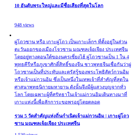
10 อันดับพระใหญ่และมีชื่อเสียงที่สุดในโลก
948 views
ผู่โถวซาน หรือ เกาะผู่โถว เป็นเกาะเล็กๆ ที่ตั้งอยู่ในส่วน
ตะวันออกของเมืองโจวซาน มณฑลเจ้อเจียง ประเทศจีน
โดยอยู่ทางตอนใต้ของนครเซี่ยงไฮ้ ผู่โถวซานเป็น 1 ใน 4
พุทธคีรีหรือภูเขาศักดิ์สิทธิ์ของจีน ชาวพุทธจีนเชื่อกันว่าผู่
โถวซานเป็นที่ประทับและตรัสรู้ของพระโพธิสัตว์กวนอิม
หรือเจ้าแม่กวนอิม ซึ่งเป็นหนึ่งในเทพเจ้าที่สำคัญที่สุดใน
ศาสนาพุทธนิกายมหายาน ดังนั้นจึงมีผู้แสวงบุญจากทั่ว
โลก โดยเฉพาะผู้ที่ศรัทธาในเจ้าแม่กวนอิมเดินทางมาที่
เกาะแห่งนี้เพื่อสักการะขอพรอยู่โดยตลอด
รวม 5 วัดสำคัญแห่งถิ่นกำเนิดเจ้าแม่กวนอิม | เกาะผู่โถว
ซาน มณฑลเจ้อเจียง ประเทศจีน
1,530 views