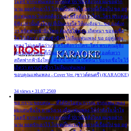
ไมตรี จากแฟนเพลง ทุกทุกที่ ปราณีหลั่งไหล ผมขอฝาก
นาม ยอดรักเอาไว้ โปรดเป็นแรงใจ อย่างนี้เรื่อยไป ขอ อยู่
คู่แฟนเพลง ไม่เคยคิดว่าเก่ง หรือดังกว่าใคร..ใคร พระคุณ
ผู้ฟัง เท่านั้นยิ่งใหญ่ ที่เป็นแรงใจ ให้ผมดังมา.. ขอ องค์เท
วา สถิตฟากฟ้ายิ่งใหญ่ คุ้มภัยให้ท่าน เถิดหนา ขอจงเชื่อ
ใจ ไว้เถิดว่า ตราบชั่วชีวา ไม่ลืมแฟนเพลง ขอ อยู่คู่แฟน
เพลง ไม่เคยคิดว่าเก่ง หรือดังกว่าใคร..ใคร พระคุณผู้ฟัง
เท่านั้นยิ่งใหญ่ ที่เป็นแรงใจ ให้ผมดังมา.. ขอ องค์เทวา
สถิตฟากฟ้ายิ่งใหญ่ คุ้มภัยให้ท่าน เถิดหนา ขอจงเชื่อใจ ไว้
เถิดว่า ตราบชั่วชีวา ไม่ลืมแฟนเพลง
ขอบคุณแฟนเพลง - Cover Ver. (ซาวด์ดนตรี) (KARAOKE)
34 views • 31.07.2569
ขอ กราบ ขอบคุณ.... ที่ได้รับไออุ่น การุณ จากแฟน เพลง
ผมแสนชื่นใจ หายวังเวง เมื่อแฟนเพลง ให้กำลังใจ น้ำใจ
ไมตรี จากแฟนเพลง ทุกทุกที่ ปราณีหลั่งไหล ผมขอฝาก
นาม ยอดรักเอาไว้ โปรดเป็นแรงใจ อย่างนี้เรื่อยไป ขอ อยู่