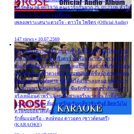
ขอรักคืน 24. 01:19:56 คนเรารักกันยาก 25. 01:23:06 หัวใจ
เถื่อน 26. 01:26:45 อยู่เพื่อลูก
เพลงเพราะเสนาะดวงใจ - ดาวใจ ไพจิตร (Official Audio)
147 views • 10.07.2569
ไม่เคยรักใครแน่หรือ อยากเชื่อถือก็ไม่กล้า ติ๋มใช่คนสวย
ตรึงใจ ติ๋มใช่งามซึ้งตรึงตรา พี่หรือจะมาหมายร่วมชีวี ก็
คนเขาลืออื้อฉาว ว่าสาวๆรุมตอมพี่ ติ๋มอยากรับรักเหมือน
กัน แต่หวั่นจะช้ำดวงฤดี กลัวแฟนของพี่ชี้หน้าด่าทอ ก็คน
ชื่อต๋อยต้อยตุ้มตุ๋ยต่าย พี่ยังลืมได้ง่ายๆเลยหนอ แค่ตัวเรา
สาวบ้านนา แสนจะซอมซ่อ ขืนรักขืนรอคงช้ำสักวัน ถ้า
จริงเหมือนคำพร่ำเฉลย พี่อย่าเฉยรีบมาหมั้น ถ้าพี่สู่ขอ
ตามธรรมเนียม ติ๋มจะเตรียมรับเกลียวสัมพันธ์ ผิดหวังไม่
หวั่นขอยอมได้เคียง
รักติ๋มแน่หรือ - หงษ์ทอง ดาวอุดร (ซาวด์ดนตรี)
(KARAOKE)