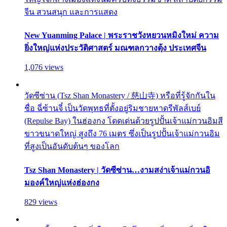
จีน สวนสนุก และการแสดง
New Yuanming Palace | พระราชวังหยวนหมิงใหม่ ความ
ยิ่งใหญ่แห่งประวัติศาสตร์ มณฑลกวางตุ้ง ประเทศจีน
1,076 views
วัดซีซ่าน (Tsz Shan Monastery / 慈山寺) หรือที่รู้จักกันใน
ชื่อ ฉี่ซ้านจี๋ เป็นวัดพุทธที่ตั้งอยู่ริมชายหาดรีพัลส์เบย์
(Repulse Bay) ในฮ่องกง โดดเด่นด้วยรูปปั้นเจ้าแม่กวนอิมสี
ขาวขนาดใหญ่ สูงถึง 76 เมตร ซึ่งเป็นรูปปั้นเจ้าแม่กวนอิม
ที่สูงเป็นอันดับต้นๆ ของโลก
Tsz Shan Monastery | วัดซีซ่าน…งามสง่าเจ้าแม่กวนอิ
มองค์ใหญ่แห่งฮ่องกง
829 views