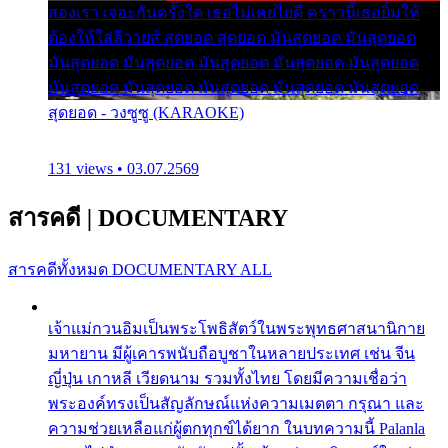
สองเรา เจอะกันครั้งใด เธอไม่เคยไยดี คราวนี้เธอยิ้มให้
ต้องให้ใส่ลีวายส์ สุดยอด สุดยอด มันสุดยอด มันสุดยอด
มันสุดยอด มันสุดยอด มันสุดยอด มันสุดยอด มันสุดยอด
มันสุดยอด มันสุดยอด มันสุดยอด มันสุดยอด มันสุดยอด
สุดยอด - วงซูซู (KARAOKE)
131 views • 03.07.2569
สารคดี
|
DOCUMENTARY
สารคดีทั้งหมด
DOCUMENTARY ALL
เจ้าแม่กวนอิมเป็นพระโพธิสัตว์ในพระพุทธศาสนานิกาย
มหายาน มีผู้เคารพนับถือบูชาในหลายประเทศ เช่น จีน
ญี่ปุ่น เกาหลี เวียดนาม รวมทั้งไทย โดยมีความเชื่อว่า
พระองค์ทรงเป็นสัญลักษณ์แห่งความเมตตา กรุณา และ
ความช่วยเหลือแก่ผู้ตกทุกข์ได้ยาก ในบทความนี้ Palanla