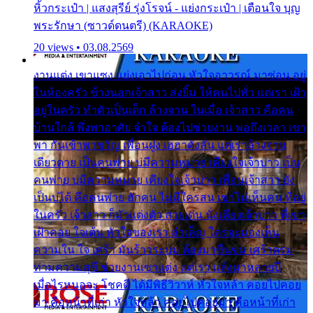
หิ้วกระเป๋า | แสงสุรีย์ รุ่งโรจน์ - แย่งกระเป๋า | เตือนใจ บุญ
พระรักษา (ซาวด์ดนตรี) (KARAOKE)
20 views • 03.08.2569
งานแต่ง เขาแซง แย่งเอาไปก่อน หัวใจอาวรณ์ มาซ่อน อยู่
ในห้องครัว ข้างนอกเจ้าสาว ส่งยิ้ม ให้คนไปทั่ว แต่เรา เฝ้า
อยู่ในครัว ทำตัวเป็นเด็ก ล้างจาน ในเมื่อ เจ้าสาว คือคน
บ้านใกล้ พึ่งพาอาศัย จำใจ ต้องไปช่วยงาน พอถึงเวลา เขา
พา กันเข้าพาขวัญ เพื่อนฝูง เฮฮาดังลั่น แต่เราล้างจาน
เดียวดาย เป็นคนพ่าย บ่มีความหมาย เคียงใจเจ้าบ่าว เป็น
คนพ่าย บ่มีความหมาย เคียงใจเจ้าบ่าว เพื่อนเจ้าสาว ยัง
เป็นบ่ได้ คือคนพ่าย ฮักคน ไม่มีใครสน เขาไม่เห็นคน ที่อยู่
ในครัว เจ้าสาว ก็มัวแต่งตัว สวยเด่น นั่งเคียงเจ้าบ่าว ที่เขา
เฝ้าคอย ใจเต้น หัวใจของเรา ลำเค็ญ ใครจะมองเห็น
ความใน ใจ เศร้า มันร้าวระบม ต้องมาขื่นขม เศร้าตรม
ท่ามความสุขี ช่วยงานเขาแต่ง แต่เรา แล้งมาหลายปี
เมื่อไรหนอจะ โชคดี ได้มีพิธีวิวาห์ หัวใจหล้า คอยไปคอย
มา คือหน้าที่เก่า หัวใจหล้า คอยไปคอยมา คือหน้าที่เก่า