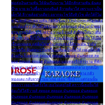
พ่อส่งเงินสามพัน ให้ฉันเรียนราม ได้อีกสักสามพัน ฉันคง
บ๊าย บาย จะไปซื้อกางเกงยีนส์ ลีวายส์มาใส่ เพราะเราเป็น
เด็กใต้ ลีวายส์อย่างเดียว อยากจะโชว์ถึงหิวโซ เด็กใต้ก็ไม่
หวั่น ตกตัวละหลายพัน กัดฟันซื้อมา ให้เด็กเทพเหลียวมอง
และต้องรู้ว่า เด็กใต้ไม่ธรรมดา แต่สุดยอด เดินโยกย้ายเย
ยวน กวนโอ๊ยพอได้ เพราะว่านุ่งลีวายส์ ตัวใหม่ใส่มา เดิน
เข้ามหาลัย จิ๊กโก๊มองหน้า ท่าจะมีปัญหา ไม่พอใจ ได้เป็น
เรื่องแน่นอน แต่ฉันไม่หวั่น เลยแหลงใต้ถามมัน ว่ามัน
พรั่นพรือ มันตอบว่าไม่พรื่อ เปลี่ยนเป็นยิ้มให้ เจอะเด็กใต้
ด้วยกัน ก็เลยรอด สุดยอด สุดยอด สุดยอด มันสุดยอด สุด
ยอด สุดยอด สุดยอด มันสุดยอด แอบหลงรักสาวราม ที่พัก
ห้องเช่า เธอผิวขาวผมยาว ปากแดงแหลงกลาง ถูกสเป็ก
จริงเธอ อยู่ห้องข้างข้าง อยากเข้าไปแหลงกลาง กลัว
ทองแดง กลับจากรามมาเจอ เธอมาซื้อข้าว แต่ก่อนนั้น
สองเรา เจอะกันครั้งใด เธอไม่เคยไยดี คราวนี้เธอยิ้มให้
ต้องให้ใส่ลีวายส์ สุดยอด สุดยอด มันสุดยอด มันสุดยอด
มันสุดยอด มันสุดยอด มันสุดยอด มันสุดยอด มันสุดยอด
มันสุดยอด มันสุดยอด มันสุดยอด มันสุดยอด มันสุดยอด