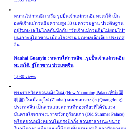
หนานไห่กวนอิม หรือ รูปปั้นเจ้าแม่กวนอิมทะเลใต้ เป็น
องค์เจ้าแม่กวนอิมความสูง 33 เมตรรวมฐาน ประดิษฐาน
อยู่ริมทะเล ไม่ไกลกันนักกับ “วัดเจ้าแม่กวนอิมไม่ยอมไป”
บนเกาะผู่โถวซาน เมืองโจวซาน มณฑลเจ้อเจียง ประเทศ
จีน
Nanhai Guanyin : หนานไห่กวนอิม...รูปปั้นเจ้าแม่กวนอิม
ทะเลใต้, ผู่โถวซาน ประเทศจีน
1,030 views
พระราชวังหยวนหมิงใหม่ (New Yuanming Palace/宮新園
明園) ในเมืองจูไห่ (Zhuhai) มณฑลกวางตุ้ง (Quangdong)
ประเทศจีน เป็นสวนและสถานที่ท่องเที่ยวที่ได้รับแรง
บันดาลใจจากพระราชวังฤดูร้อนเก่า (Old Summer Palace)
หรือหยวนหมิงหยวนในกรุงปักกิ่ง สวนสาธารณะขนาด
ใหญ่ใจกลางเมืองแห่งนี้มีครบทั้งธรรมชาติ สถาปัตยกรรม