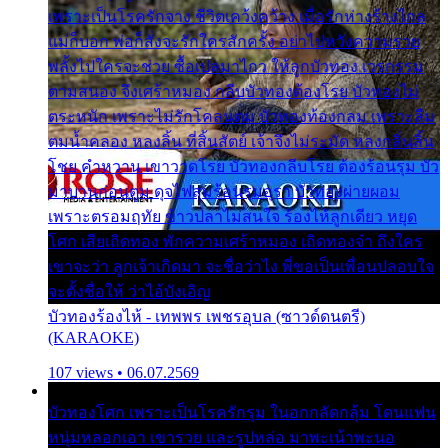
เพราะเป็นโรครักจาง ชีวิตเคว้งคว้าง เมื่อรักห่างร้างไกล
แม่ก็บอก พ่อก็สั่งจะรักใครสักครั้ง อย่าไปหวังความรวย
พลั้งไปใครจะช่วย ซื้อเปลมาไกว ให้ลูกบัวทอง เวรกรรม
ตามสนอง จึงเศร้าหมอง กลีบบัวทองต้องโรย บัวทองไม่
ตระหนัก เพราะไม่รักโคลนตม บัวทองท้องกลม เพราะลืม
ตมน้ำคลอง หลงลิ้น ที่สิ้นสัตย์ เจ้าจึงไม่ระมัด หลงกลิ่นลิ้น
โชย คำหวาน เขาวาดโรย บัวทองกลีบโรย ต้องร้อนรุม บัว
มาบานก่อนตูม ดุจไฟสุมร้อนรุมอุรา บัวทองผ่ายผอม
เพราะตรอมฤทัย ข้าวปลาไม่สนใจ ร้องไห้ลูกเดียว หยุด
โศก เสียเถิดทอง พักความเศร้าหมอง เถิดทองจ๋า ถึงใคร
เขาจะว่า ลูกเจ้าเกิดมา จะชื่อว่าไง พี่ขอเป็นเพื่อนปลอบใจ
จะตั้งชื่อให้ ว่าไอ้บังเอิญ
บัวทองร้องไห้ - เทพพร เพชรอุบล (ซาวด์ดนตรี)
(KARAOKE)
107 views • 06.07.2569
บัวทองโศก เพราะเป็นโรครักรุม ในอกกลัดกลุ้ม โดนแฟน
หนุ่มหลอกเอา เขารวย และรูปหล่อ มาพะเน้าพะนอ