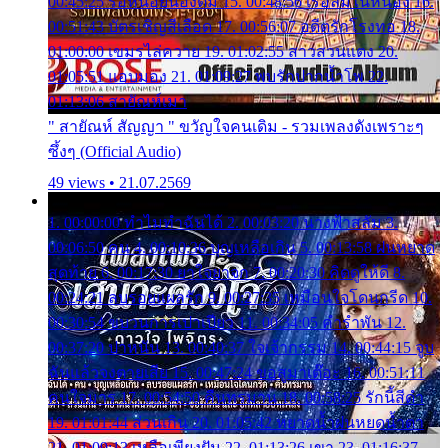
00:45:25 รอหน่อยน้องติ๋ม 15. 00:48:56 เรือล่มในหนอง 16.
00:51:43 บัตรเชิญสีเลือด 17. 00:56:07 อดีตรักโรงทอ 18.
01:00:00 เขมรไล่ควาย 19. 01:02:55 สาวสวนแตง 20.
01:05:51 แอบมอง 21. 01:09:27 พบรักปากน้ำโพ 22.
01:13:06 สายัณห์เมา
" สายัณห์ สัญญา " ขวัญใจคนเดิม - รวมเพลงดังเพราะๆ
ซึ้งๆ (Official Audio)
49 views • 21.07.2569
1. 00:00:00 ทำไมทำฉันได้ 2. 00:03:20 นางฟ้าสลัม 3.
00:06:50 คน 4. 00:10:36 บุญเหลือเกิน 5. 00:13:58 ฝนหยาด
สุดท้าย 6. 00:17:30 ยาใจยาจก 7. 00:20:30 คิดดูให้ดี 8.
00:24:21 ลบรอยแผลรัก 9. 00:27:35 เหมือนใจโดนกรีด 10.
00:30:54 ขบวนการเปาเปียว 11. 00:34:05 คำรำพัน 12.
00:37:20 ปาหนัน 13. 00:40:37 ใจเจ้ากรรม 14. 00:44:15 จูบ
ฉันแล้วจงตายเสีย 15. 00:47:24 ขอสูมาเต๊อะ 16. 00:51:11
คนใจมาร 17. 00:54:50 คืนทรมาน 18. 00:58:25 รักนี้สีดำ
19. 01:01:44 ส่วนเกิน 20. 01:05:42 หยาดน้ำฝนหยดน้ำตา
21. 01:09:13 เหลือเพียงฝัน 22. 01:13:26 เขา 23. 01:16:37