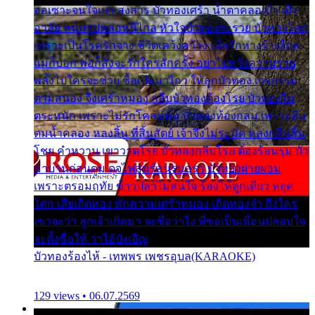
ออเซาะจนใจเบา สงสาร บัวทองเศร้า น้ำตาคลอเบ้า เฝ้า
อาลัย หนุ่มรูปหล่อหนีไกล หัวใจบัวทองระรวย บัวทองโศก
เพราะเป็นโรครักจาง ชีวิตเคว้งคว้าง เมื่อรักห่างร้างไกล
แม่ก็บอก พ่อก็สั่งจะรักใครสักครั้ง อย่าไปหวังความรวย
พลั้งไปใครจะช่วย ซื้อเปลมาไกว ให้ลูกบัวทอง เวรกรรม
ตามสนอง จึงเศร้าหมอง กลีบบัวทองต้องโรย บัวทองไม่
ตระหนัก เพราะไม่รักโคลนตม บัวทองท้องกลม เพราะลืม
ตมน้ำคลอง หลงลิ้น ที่สิ้นสัตย์ เจ้าจึงไม่ระมัด หลงกลิ่นลิ้น
โชย คำหวาน เขาวาดโรย บัวทองกลีบโรย ต้องร้อนรุม บัว
มาบานก่อนตูม ดุจไฟสุมร้อนรุมอุรา บัวทองผ่ายผอม
เพราะตรอมฤทัย ข้าวปลาไม่สนใจ ร้องไห้ลูกเดียว หยุด
โศก เสียเถิดทอง พักความเศร้าหมอง เถิดทองจ๋า ถึงใคร
เขาจะว่า ลูกเจ้าเกิดมา จะชื่อว่าไง พี่ขอเป็นเพื่อนปลอบใจ
จะตั้งชื่อให้ ว่าไอ้บังเอิญ
บัวทองร้องไห้ - เทพพร เพชรอุบล(KARAOKE)
129 views • 06.07.2569