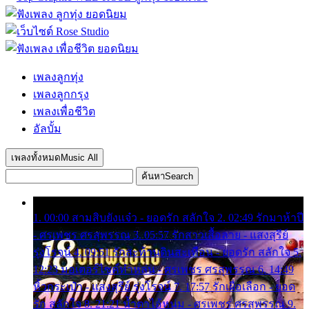
เพลงลูกทุ่ง
เพลงลูกกรุง
เพลงเพื่อชีวิต
อัลบั้ม
เพลงทั้งหมด
Music All
ค้นหา
Search
1. 00:00 สามสิบยังแจ๋ว - ยอดรัก สลักใจ 2. 02:49 รักมาห้าปี
- ศรเพชร ศรสุพรรณ 3. 05:57 รักสาวเสื้อลาย - แสงสุรีย์
รุ่งโรจน์ 4. 09:51 รักสะท้านดินสะเทือน - ยอดรัก สลักใจ 5.
12:23 มอเตอร์ไซค์ทำหล่น - ศรเพชร ศรสุพรรณ 6. 14:49
หิ้วกระเป๋า - แสงสุรีย์ รุ่งโรจน์ 7. 17:57 รักเผื่อเลือก - ยอด
รัก สลักใจ 8. 21:21 น้ำตาไอ้หนุ่ม - ศรเพชร ศรสุพรรณ 9.