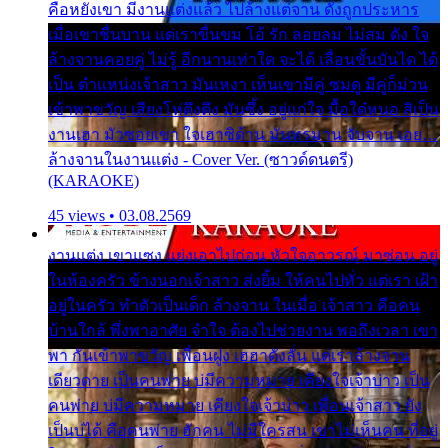
คือหยังเขา มีงานแต่งแล้ว ไปล้างแต่จาน ดั่งถูกประหาร
เมื่อเขาชื่นบาน แต่เราขื่นขม โอ้ รัก ลอยลม ไม่สม ดัง ใจ
ล้างจานคอยคู่ ไม่รู้ อีกนานเท่าใด จะได้ เลื่อนขั้นบันได ได้
เป็น ตำแหน่งเจ้าสาว มันเหงา เห็นเขามีคู่ ซมดู มีคู่ก็ม่วน
เข้าพาขวัญ เสียงโห่ตึงตึง มันซึ้ง อยู่แก่ใจ มื้อใด๋หนอ สิเป็น
งานเฮา มัวซอยเขา ใจเฮาซิด้าน มันทรมาน จับจาน เอย…
ล้างจานในงานแต่ง - Cover Ver. (ซาวด์ดนตรี)
(KARAOKE)
45 views • 03.08.2569
งานแต่ง เขาแซง แย่งเอาไปก่อน หัวใจอาวรณ์ มาซ่อน อยู่
ในห้องครัว ข้างนอกเจ้าสาว ส่งยิ้ม ให้คนไปทั่ว แต่เรา เฝ้า
อยู่ในครัว ทำตัวเป็นเด็ก ล้างจาน ในเมื่อ เจ้าสาว คือคน
บ้านใกล้ พึ่งพาอาศัย จำใจ ต้องไปช่วยงาน พอถึงเวลา เขา
พา กันเข้าพาขวัญ เพื่อนฝูง เฮฮาดังลั่น แต่เราล้างจาน
เดียวดาย เป็นคนพ่าย บ่มีความหมาย เคียงใจเจ้าบ่าว เป็น
คนพ่าย บ่มีความหมาย เคียงใจเจ้าบ่าว เพื่อนเจ้าสาว ยัง
เป็นบ่ได้ คือคนพ่าย ฮักคน ไม่มีใครสน เขาไม่เห็นคน ที่อยู่