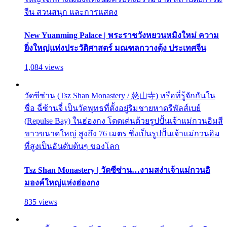
จีน สวนสนุก และการแสดง
New Yuanming Palace | พระราชวังหยวนหมิงใหม่ ความ
ยิ่งใหญ่แห่งประวัติศาสตร์ มณฑลกวางตุ้ง ประเทศจีน
1,084 views
วัดซีซ่าน (Tsz Shan Monastery / 慈山寺) หรือที่รู้จักกันใน
ชื่อ ฉี่ซ้านจี๋ เป็นวัดพุทธที่ตั้งอยู่ริมชายหาดรีพัลส์เบย์
(Repulse Bay) ในฮ่องกง โดดเด่นด้วยรูปปั้นเจ้าแม่กวนอิมสี
ขาวขนาดใหญ่ สูงถึง 76 เมตร ซึ่งเป็นรูปปั้นเจ้าแม่กวนอิม
ที่สูงเป็นอันดับต้นๆ ของโลก
Tsz Shan Monastery | วัดซีซ่าน…งามสง่าเจ้าแม่กวนอิ
มองค์ใหญ่แห่งฮ่องกง
835 views