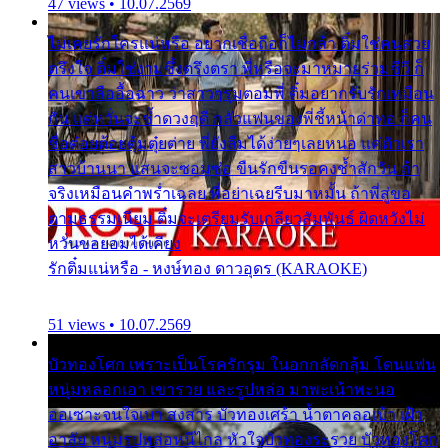
47 views • 10.07.2569
ไม่เคยรักใครแน่หรือ อยากเชื่อถือก็ไม่กล้า ติ๋มใช่คนสวย
ตรึงใจ ติ๋มใช่งามซึ้งตรึงตรา พี่หรือจะมาหมายร่วมชีวี ก็
คนเขาลืออื้อฉาว ว่าสาวๆรุมตอมพี่ ติ๋มอยากรับรักเหมือน
กัน แต่หวั่นจะช้ำดวงฤดี กลัวแฟนของพี่ชี้หน้าด่าทอ ก็คน
ชื่อต๋อยต้อยตุ้มตุ๋ยต่าย พี่ยังลืมได้ง่ายๆเลยหนอ แค่ตัวเรา
สาวบ้านนา แสนจะซอมซ่อ ขืนรักขืนรอคงช้ำสักวัน ถ้า
จริงเหมือนคำพร่ำเฉลย พี่อย่าเฉยรีบมาหมั้น ถ้าพี่สู่ขอ
ตามธรรมเนียม ติ๋มจะเตรียมรับเกลียวสัมพันธ์ ผิดหวังไม่
หวั่นขอยอมได้เคียง
รักติ๋มแน่หรือ - หงษ์ทอง ดาวอุดร (KARAOKE)
51 views • 10.07.2569
บัวทองโศก เพราะเป็นโรครักรุม ในอกกลัดกลุ้ม โดนแฟน
หนุ่มหลอกเอา เขารวย และรูปหล่อ มาพะเน้าพะนอ
ออเซาะจนใจเบา สงสาร บัวทองเศร้า น้ำตาคลอเบ้า เฝ้า
อาลัย หนุ่มรูปหล่อหนีไกล หัวใจบัวทองระรวย บัวทองโศก