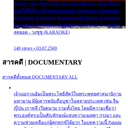
สองเรา เจอะกันครั้งใด เธอไม่เคยไยดี คราวนี้เธอยิ้มให้
ต้องให้ใส่ลีวายส์ สุดยอด สุดยอด มันสุดยอด มันสุดยอด
มันสุดยอด มันสุดยอด มันสุดยอด มันสุดยอด มันสุดยอด
มันสุดยอด มันสุดยอด มันสุดยอด มันสุดยอด มันสุดยอด
สุดยอด - วงซูซู (KARAOKE)
140 views • 03.07.2569
สารคดี
|
DOCUMENTARY
สารคดีทั้งหมด
DOCUMENTARY ALL
เจ้าแม่กวนอิมเป็นพระโพธิสัตว์ในพระพุทธศาสนานิกาย
มหายาน มีผู้เคารพนับถือบูชาในหลายประเทศ เช่น จีน
ญี่ปุ่น เกาหลี เวียดนาม รวมทั้งไทย โดยมีความเชื่อว่า
พระองค์ทรงเป็นสัญลักษณ์แห่งความเมตตา กรุณา และ
ความช่วยเหลือแก่ผู้ตกทุกข์ได้ยาก ในบทความนี้ Palanla