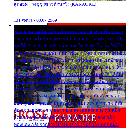
สุดยอด - วงซูซู (ซาวด์ดนตรี) (KARAOKE)
131 views • 03.07.2569
พ่อส่งเงินสามพัน ให้ฉันเรียนราม ได้อีกสักสามพัน ฉันคง
บ๊าย บาย จะไปซื้อกางเกงยีนส์ ลีวายส์มาใส่ เพราะเราเป็น
เด็กใต้ ลีวายส์อย่างเดียว อยากจะโชว์ถึงหิวโซ เด็กใต้ก็ไม่
หวั่น ตกตัวละหลายพัน กัดฟันซื้อมา ให้เด็กเทพเหลียวมอง
และต้องรู้ว่า เด็กใต้ไม่ธรรมดา แต่สุดยอด เดินโยกย้ายเย
ยวน กวนโอ๊ยพอได้ เพราะว่านุ่งลีวายส์ ตัวใหม่ใส่มา เดิน
เข้ามหาลัย จิ๊กโก๊มองหน้า ท่าจะมีปัญหา ไม่พอใจ ได้เป็น
เรื่องแน่นอน แต่ฉันไม่หวั่น เลยแหลงใต้ถามมัน ว่ามัน
พรั่นพรือ มันตอบว่าไม่พรื่อ เปลี่ยนเป็นยิ้มให้ เจอะเด็กใต้
ด้วยกัน ก็เลยรอด สุดยอด สุดยอด สุดยอด มันสุดยอด สุด
ยอด สุดยอด สุดยอด มันสุดยอด แอบหลงรักสาวราม ที่พัก
ห้องเช่า เธอผิวขาวผมยาว ปากแดงแหลงกลาง ถูกสเป็ก
จริงเธอ อยู่ห้องข้างข้าง อยากเข้าไปแหลงกลาง กลัว
ทองแดง กลับจากรามมาเจอ เธอมาซื้อข้าว แต่ก่อนนั้น