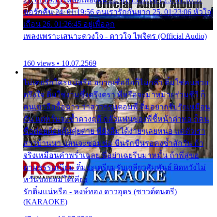
ขอรักคืน 24. 01:19:56 คนเรารักกันยาก 25. 01:23:06 หัวใจ
เถื่อน 26. 01:26:45 อยู่เพื่อลูก
เพลงเพราะเสนาะดวงใจ - ดาวใจ ไพจิตร (Official Audio)
160 views • 10.07.2569
ไม่เคยรักใครแน่หรือ อยากเชื่อถือก็ไม่กล้า ติ๋มใช่คนสวย
ตรึงใจ ติ๋มใช่งามซึ้งตรึงตรา พี่หรือจะมาหมายร่วมชีวี ก็
คนเขาลืออื้อฉาว ว่าสาวๆรุมตอมพี่ ติ๋มอยากรับรักเหมือน
กัน แต่หวั่นจะช้ำดวงฤดี กลัวแฟนของพี่ชี้หน้าด่าทอ ก็คน
ชื่อต๋อยต้อยตุ้มตุ๋ยต่าย พี่ยังลืมได้ง่ายๆเลยหนอ แค่ตัวเรา
สาวบ้านนา แสนจะซอมซ่อ ขืนรักขืนรอคงช้ำสักวัน ถ้า
จริงเหมือนคำพร่ำเฉลย พี่อย่าเฉยรีบมาหมั้น ถ้าพี่สู่ขอ
ตามธรรมเนียม ติ๋มจะเตรียมรับเกลียวสัมพันธ์ ผิดหวังไม่
หวั่นขอยอมได้เคียง
รักติ๋มแน่หรือ - หงษ์ทอง ดาวอุดร (ซาวด์ดนตรี)
(KARAOKE)