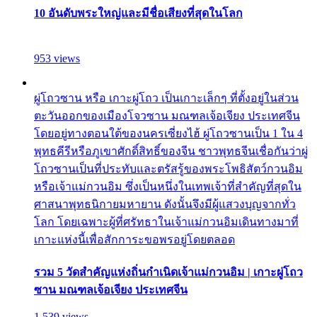
10 อันดับพระใหญ่และมีชื่อเสียงที่สุดในโลก
953 views
ผู่โถวซาน หรือ เกาะผู่โถว เป็นเกาะเล็กๆ ที่ตั้งอยู่ในส่วน
ตะวันออกของเมืองโจวซาน มณฑลเจ้อเจียง ประเทศจีน
โดยอยู่ทางตอนใต้ของนครเซี่ยงไฮ้ ผู่โถวซานเป็น 1 ใน 4
พุทธคีรีหรือภูเขาศักดิ์สิทธิ์ของจีน ชาวพุทธจีนเชื่อกันว่าผู่
โถวซานเป็นที่ประทับและตรัสรู้ของพระโพธิสัตว์กวนอิม
หรือเจ้าแม่กวนอิม ซึ่งเป็นหนึ่งในเทพเจ้าที่สำคัญที่สุดใน
ศาสนาพุทธนิกายมหายาน ดังนั้นจึงมีผู้แสวงบุญจากทั่ว
โลก โดยเฉพาะผู้ที่ศรัทธาในเจ้าแม่กวนอิมเดินทางมาที่
เกาะแห่งนี้เพื่อสักการะขอพรอยู่โดยตลอด
รวม 5 วัดสำคัญแห่งถิ่นกำเนิดเจ้าแม่กวนอิม | เกาะผู่โถว
ซาน มณฑลเจ้อเจียง ประเทศจีน
1,539 views