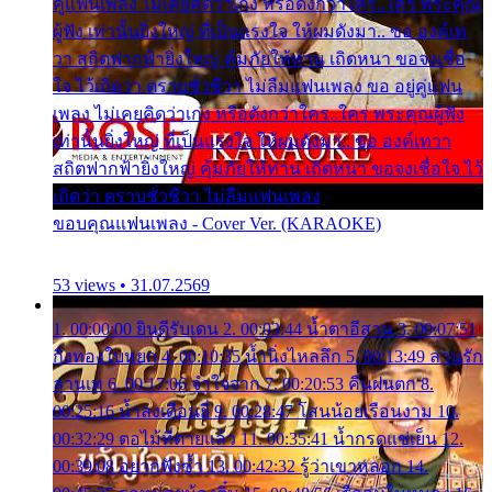
คู่แฟนเพลง ไม่เคยคิดว่าเก่ง หรือดังกว่าใคร..ใคร พระคุณ
ผู้ฟัง เท่านั้นยิ่งใหญ่ ที่เป็นแรงใจ ให้ผมดังมา.. ขอ องค์เท
วา สถิตฟากฟ้ายิ่งใหญ่ คุ้มภัยให้ท่าน เถิดหนา ขอจงเชื่อ
ใจ ไว้เถิดว่า ตราบชั่วชีวา ไม่ลืมแฟนเพลง ขอ อยู่คู่แฟน
เพลง ไม่เคยคิดว่าเก่ง หรือดังกว่าใคร..ใคร พระคุณผู้ฟัง
เท่านั้นยิ่งใหญ่ ที่เป็นแรงใจ ให้ผมดังมา.. ขอ องค์เทวา
สถิตฟากฟ้ายิ่งใหญ่ คุ้มภัยให้ท่าน เถิดหนา ขอจงเชื่อใจ ไว้
เถิดว่า ตราบชั่วชีวา ไม่ลืมแฟนเพลง
ขอบคุณแฟนเพลง - Cover Ver. (KARAOKE)
53 views • 31.07.2569
1. 00:00:00 ยินดีรับเดน 2. 00:03:44 น้ำตาอีสาน 3. 00:07:51
กิ่งทองใบหยก 4. 00:10:35 น้ำนิ่งไหลลึก 5. 00:13:49 ลานรัก
ลานเท 6. 00:17:06 จำใจจาก 7. 00:20:53 คืนฝนตก 8.
00:25:16 น้ำลงเดือนยี่ 9. 00:28:47 โสนน้อยเรือนงาม 10.
00:32:29 ตอไม้ที่ตายแล้ว 11. 00:35:41 น้ำกรดแช่เย็น 12.
00:39:08 อยากฟังซ้ำ 13. 00:42:32 รู้ว่าเขาหลอก 14.