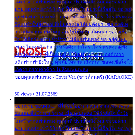
ไมตรี จากแฟนเพลง ทุกทุกที่ ปราณีหลั่งไหล ผมขอฝาก
นาม ยอดรักเอาไว้ โปรดเป็นแรงใจ อย่างนี้เรื่อยไป ขอ อยู่
คู่แฟนเพลง ไม่เคยคิดว่าเก่ง หรือดังกว่าใคร..ใคร พระคุณ
ผู้ฟัง เท่านั้นยิ่งใหญ่ ที่เป็นแรงใจ ให้ผมดังมา.. ขอ องค์เท
วา สถิตฟากฟ้ายิ่งใหญ่ คุ้มภัยให้ท่าน เถิดหนา ขอจงเชื่อ
ใจ ไว้เถิดว่า ตราบชั่วชีวา ไม่ลืมแฟนเพลง ขอ อยู่คู่แฟน
เพลง ไม่เคยคิดว่าเก่ง หรือดังกว่าใคร..ใคร พระคุณผู้ฟัง
เท่านั้นยิ่งใหญ่ ที่เป็นแรงใจ ให้ผมดังมา.. ขอ องค์เทวา
สถิตฟากฟ้ายิ่งใหญ่ คุ้มภัยให้ท่าน เถิดหนา ขอจงเชื่อใจ ไว้
เถิดว่า ตราบชั่วชีวา ไม่ลืมแฟนเพลง
ขอบคุณแฟนเพลง - Cover Ver. (ซาวด์ดนตรี) (KARAOKE)
50 views • 31.07.2569
ขอ กราบ ขอบคุณ.... ที่ได้รับไออุ่น การุณ จากแฟน เพลง
ผมแสนชื่นใจ หายวังเวง เมื่อแฟนเพลง ให้กำลังใจ น้ำใจ
ไมตรี จากแฟนเพลง ทุกทุกที่ ปราณีหลั่งไหล ผมขอฝาก
นาม ยอดรักเอาไว้ โปรดเป็นแรงใจ อย่างนี้เรื่อยไป ขอ อยู่