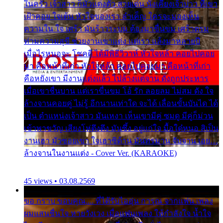
ในครัว เจ้าสาว ก็มัวแต่งตัว สวยเด่น นั่งเคียงเจ้าบ่าว ที่เขา
เฝ้าคอย ใจเต้น หัวใจของเรา ลำเค็ญ ใครจะมองเห็น
ความใน ใจ เศร้า มันร้าวระบม ต้องมาขื่นขม เศร้าตรม
ท่ามความสุขี ช่วยงานเขาแต่ง แต่เรา แล้งมาหลายปี
เมื่อไรหนอจะ โชคดี ได้มีพิธีวิวาห์ หัวใจหล้า คอยไปคอย
มา คือหน้าที่เก่า หัวใจหล้า คอยไปคอยมา คือหน้าที่เก่า
คือหยังเขา มีงานแต่งแล้ว ไปล้างแต่จาน ดั่งถูกประหาร
เมื่อเขาชื่นบาน แต่เราขื่นขม โอ้ รัก ลอยลม ไม่สม ดัง ใจ
ล้างจานคอยคู่ ไม่รู้ อีกนานเท่าใด จะได้ เลื่อนขั้นบันได ได้
เป็น ตำแหน่งเจ้าสาว มันเหงา เห็นเขามีคู่ ซมดู มีคู่ก็ม่วน
เข้าพาขวัญ เสียงโห่ตึงตึง มันซึ้ง อยู่แก่ใจ มื้อใด๋หนอ สิเป็น
งานเฮา มัวซอยเขา ใจเฮาซิด้าน มันทรมาน จับจาน เอย…
ล้างจานในงานแต่ง - Cover Ver. (KARAOKE)
45 views • 03.08.2569
ขอ กราบ ขอบคุณ.... ที่ได้รับไออุ่น การุณ จากแฟน เพลง
ผมแสนชื่นใจ หายวังเวง เมื่อแฟนเพลง ให้กำลังใจ น้ำใจ