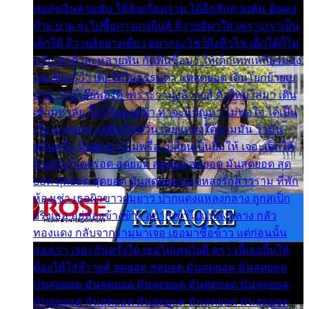
พ่อส่งเงินสามพัน ให้ฉันเรียนราม ได้อีกสักสามพัน ฉันคง
บ๊าย บาย จะไปซื้อกางเกงยีนส์ ลีวายส์มาใส่ เพราะเราเป็น
เด็กใต้ ลีวายส์อย่างเดียว อยากจะโชว์ถึงหิวโซ เด็กใต้ก็ไม่
หวั่น ตกตัวละหลายพัน กัดฟันซื้อมา ให้เด็กเทพเหลียวมอง
และต้องรู้ว่า เด็กใต้ไม่ธรรมดา แต่สุดยอด เดินโยกย้ายเย
ยวน กวนโอ๊ยพอได้ เพราะว่านุ่งลีวายส์ ตัวใหม่ใส่มา เดิน
เข้ามหาลัย จิ๊กโก๊มองหน้า ท่าจะมีปัญหา ไม่พอใจ ได้เป็น
เรื่องแน่นอน แต่ฉันไม่หวั่น เลยแหลงใต้ถามมัน ว่ามัน
พรั่นพรือ มันตอบว่าไม่พรื่อ เปลี่ยนเป็นยิ้มให้ เจอะเด็กใต้
ด้วยกัน ก็เลยรอด สุดยอด สุดยอด สุดยอด มันสุดยอด สุด
ยอด สุดยอด สุดยอด มันสุดยอด แอบหลงรักสาวราม ที่พัก
ห้องเช่า เธอผิวขาวผมยาว ปากแดงแหลงกลาง ถูกสเป็ก
จริงเธอ อยู่ห้องข้างข้าง อยากเข้าไปแหลงกลาง กลัว
ทองแดง กลับจากรามมาเจอ เธอมาซื้อข้าว แต่ก่อนนั้น
สองเรา เจอะกันครั้งใด เธอไม่เคยไยดี คราวนี้เธอยิ้มให้
ต้องให้ใส่ลีวายส์ สุดยอด สุดยอด มันสุดยอด มันสุดยอด
มันสุดยอด มันสุดยอด มันสุดยอด มันสุดยอด มันสุดยอด
มันสุดยอด มันสุดยอด มันสุดยอด มันสุดยอด มันสุดยอด