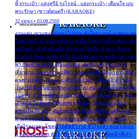
หิ้วกระเป๋า | แสงสุรีย์ รุ่งโรจน์ - แย่งกระเป๋า | เตือนใจ บุญ
พระรักษา (ซาวด์ดนตรี) (KARAOKE)
32 views • 03.08.2569
งานแต่ง เขาแซง แย่งเอาไปก่อน หัวใจอาวรณ์ มาซ่อน อยู่
ในห้องครัว ข้างนอกเจ้าสาว ส่งยิ้ม ให้คนไปทั่ว แต่เรา เฝ้า
อยู่ในครัว ทำตัวเป็นเด็ก ล้างจาน ในเมื่อ เจ้าสาว คือคน
บ้านใกล้ พึ่งพาอาศัย จำใจ ต้องไปช่วยงาน พอถึงเวลา เขา
พา กันเข้าพาขวัญ เพื่อนฝูง เฮฮาดังลั่น แต่เราล้างจาน
เดียวดาย เป็นคนพ่าย บ่มีความหมาย เคียงใจเจ้าบ่าว เป็น
คนพ่าย บ่มีความหมาย เคียงใจเจ้าบ่าว เพื่อนเจ้าสาว ยัง
เป็นบ่ได้ คือคนพ่าย ฮักคน ไม่มีใครสน เขาไม่เห็นคน ที่อยู่
ในครัว เจ้าสาว ก็มัวแต่งตัว สวยเด่น นั่งเคียงเจ้าบ่าว ที่เขา
เฝ้าคอย ใจเต้น หัวใจของเรา ลำเค็ญ ใครจะมองเห็น
ความใน ใจ เศร้า มันร้าวระบม ต้องมาขื่นขม เศร้าตรม
ท่ามความสุขี ช่วยงานเขาแต่ง แต่เรา แล้งมาหลายปี
เมื่อไรหนอจะ โชคดี ได้มีพิธีวิวาห์ หัวใจหล้า คอยไปคอย
มา คือหน้าที่เก่า หัวใจหล้า คอยไปคอยมา คือหน้าที่เก่า