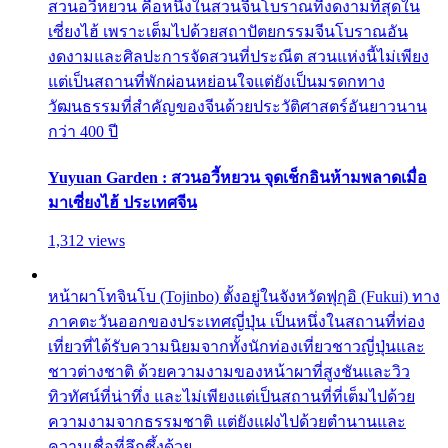
สวนอวี้หยวน คือหนึ่งในสวนจีนโบราณที่งดงามที่สุดใน
เซี่ยงไฮ้ เพราะเต็มไปด้วยสถาปัตยกรรมจีนโบราณอัน
งดงามและศิลปะการจัดสวนที่ประณีต สวนแห่งนี้ไม่เพียง
แต่เป็นสถานที่พักผ่อนหย่อนใจแต่ยังเป็นมรดกทาง
วัฒนธรรมที่สำคัญของจีนด้วยประวัติศาสตร์อันยาวนาน
กว่า 400 ปี
Yuyuan Garden : สวนอวี้หยวน จุดเช็กอินห้ามพลาดเมื่อ
มาเซี่ยงไฮ้ ประเทศจีน
1,312 views
หน้าผาโทจินโบ (Tojinbo) ตั้งอยู่ในจังหวัดฟุกุอิ (Fukui) ทาง
ภาคตะวันออกของประเทศญี่ปุ่น เป็นหนึ่งในสถานที่ท่อง
เที่ยวที่ได้รับความนิยมจากทั้งนักท่องเที่ยวชาวญี่ปุ่นและ
ชาวต่างชาติ ด้วยความงามของหน้าผาที่สูงชันและวิว
ทิวทัศน์ที่น่าทึ่ง และไม่เพียงแต่เป็นสถานที่ที่เต็มไปด้วย
ความงามจากธรรมชาติ แต่ยังแฝงไปด้วยตำนานและ
ความเชื่อที่ลึกซึ้งด้วย