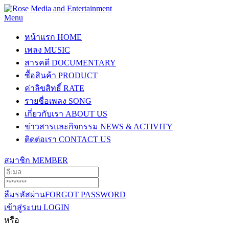
Menu
หน้าแรก
HOME
เพลง
MUSIC
สารคดี
DOCUMENTARY
ซื้อสินค้า
PRODUCT
ค่าลิขสิทธิ์
RATE
รายชื่อเพลง
SONG
เกี่ยวกับเรา
ABOUT US
ข่าวสารและกิจกรรม
NEWS & ACTIVITY
ติดต่อเรา
CONTACT US
สมาชิก
MEMBER
ลืมรหัสผ่าน
FORGOT PASSWORD
เข้าสู่ระบบ
LOGIN
หรือ