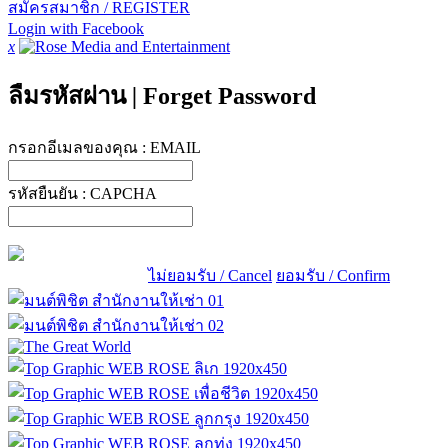
สมัครสมาชิก / REGISTER
Login with Facebook
x
ลืมรหัสผ่าน
|
Forget Password
กรอกอีเมลของคุณ :
EMAIL
รหัสยืนยัน :
CAPCHA
ไม่ยอมรับ / Cancel
ยอมรับ / Confirm