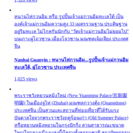
หนานไห่กวนอิม หรือ รูปปั้นเจ้าแม่กวนอิมทะเลใต้ เป็น
องค์เจ้าแม่กวนอิมความสูง 33 เมตรรวมฐาน ประดิษฐาน
อยู่ริมทะเล ไม่ไกลกันนักกับ “วัดเจ้าแม่กวนอิมไม่ยอมไป”
บนเกาะผู่โถวซาน เมืองโจวซาน มณฑลเจ้อเจียง ประเทศ
จีน
Nanhai Guanyin : หนานไห่กวนอิม...รูปปั้นเจ้าแม่กวนอิม
ทะเลใต้, ผู่โถวซาน ประเทศจีน
1,025 views
พระราชวังหยวนหมิงใหม่ (New Yuanming Palace/宮新園
明園) ในเมืองจูไห่ (Zhuhai) มณฑลกวางตุ้ง (Quangdong)
ประเทศจีน เป็นสวนและสถานที่ท่องเที่ยวที่ได้รับแรง
บันดาลใจจากพระราชวังฤดูร้อนเก่า (Old Summer Palace)
หรือหยวนหมิงหยวนในกรุงปักกิ่ง สวนสาธารณะขนาด
ใหญ่ใจกลางเมืองแห่งนี้มีครบทั้งธรรมชาติ สถาปัตยกรรม