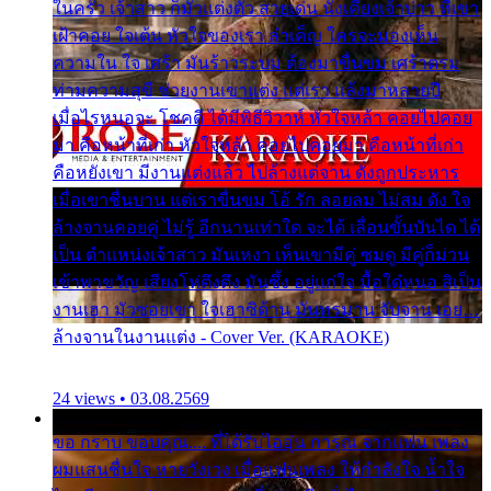
ในครัว เจ้าสาว ก็มัวแต่งตัว สวยเด่น นั่งเคียงเจ้าบ่าว ที่เขา
เฝ้าคอย ใจเต้น หัวใจของเรา ลำเค็ญ ใครจะมองเห็น
ความใน ใจ เศร้า มันร้าวระบม ต้องมาขื่นขม เศร้าตรม
ท่ามความสุขี ช่วยงานเขาแต่ง แต่เรา แล้งมาหลายปี
เมื่อไรหนอจะ โชคดี ได้มีพิธีวิวาห์ หัวใจหล้า คอยไปคอย
มา คือหน้าที่เก่า หัวใจหล้า คอยไปคอยมา คือหน้าที่เก่า
คือหยังเขา มีงานแต่งแล้ว ไปล้างแต่จาน ดั่งถูกประหาร
เมื่อเขาชื่นบาน แต่เราขื่นขม โอ้ รัก ลอยลม ไม่สม ดัง ใจ
ล้างจานคอยคู่ ไม่รู้ อีกนานเท่าใด จะได้ เลื่อนขั้นบันได ได้
เป็น ตำแหน่งเจ้าสาว มันเหงา เห็นเขามีคู่ ซมดู มีคู่ก็ม่วน
เข้าพาขวัญ เสียงโห่ตึงตึง มันซึ้ง อยู่แก่ใจ มื้อใด๋หนอ สิเป็น
งานเฮา มัวซอยเขา ใจเฮาซิด้าน มันทรมาน จับจาน เอย…
ล้างจานในงานแต่ง - Cover Ver. (KARAOKE)
24 views • 03.08.2569
ขอ กราบ ขอบคุณ.... ที่ได้รับไออุ่น การุณ จากแฟน เพลง
ผมแสนชื่นใจ หายวังเวง เมื่อแฟนเพลง ให้กำลังใจ น้ำใจ