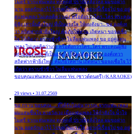
ไมตรี จากแฟนเพลง ทุกทุกที่ ปราณีหลั่งไหล ผมขอฝาก
นาม ยอดรักเอาไว้ โปรดเป็นแรงใจ อย่างนี้เรื่อยไป ขอ อยู่
คู่แฟนเพลง ไม่เคยคิดว่าเก่ง หรือดังกว่าใคร..ใคร พระคุณ
ผู้ฟัง เท่านั้นยิ่งใหญ่ ที่เป็นแรงใจ ให้ผมดังมา.. ขอ องค์เท
วา สถิตฟากฟ้ายิ่งใหญ่ คุ้มภัยให้ท่าน เถิดหนา ขอจงเชื่อ
ใจ ไว้เถิดว่า ตราบชั่วชีวา ไม่ลืมแฟนเพลง ขอ อยู่คู่แฟน
เพลง ไม่เคยคิดว่าเก่ง หรือดังกว่าใคร..ใคร พระคุณผู้ฟัง
เท่านั้นยิ่งใหญ่ ที่เป็นแรงใจ ให้ผมดังมา.. ขอ องค์เทวา
สถิตฟากฟ้ายิ่งใหญ่ คุ้มภัยให้ท่าน เถิดหนา ขอจงเชื่อใจ ไว้
เถิดว่า ตราบชั่วชีวา ไม่ลืมแฟนเพลง
ขอบคุณแฟนเพลง - Cover Ver. (ซาวด์ดนตรี) (KARAOKE)
29 views • 31.07.2569
ขอ กราบ ขอบคุณ.... ที่ได้รับไออุ่น การุณ จากแฟน เพลง
ผมแสนชื่นใจ หายวังเวง เมื่อแฟนเพลง ให้กำลังใจ น้ำใจ
ไมตรี จากแฟนเพลง ทุกทุกที่ ปราณีหลั่งไหล ผมขอฝาก
นาม ยอดรักเอาไว้ โปรดเป็นแรงใจ อย่างนี้เรื่อยไป ขอ อยู่