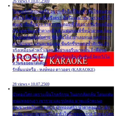
26 views • 10.07.2569
ไม่เคยรักใครแน่หรือ อยากเชื่อถือก็ไม่กล้า ติ๋มใช่คนสวย
ตรึงใจ ติ๋มใช่งามซึ้งตรึงตรา พี่หรือจะมาหมายร่วมชีวี ก็
คนเขาลืออื้อฉาว ว่าสาวๆรุมตอมพี่ ติ๋มอยากรับรักเหมือน
กัน แต่หวั่นจะช้ำดวงฤดี กลัวแฟนของพี่ชี้หน้าด่าทอ ก็คน
ชื่อต๋อยต้อยตุ้มตุ๋ยต่าย พี่ยังลืมได้ง่ายๆเลยหนอ แค่ตัวเรา
สาวบ้านนา แสนจะซอมซ่อ ขืนรักขืนรอคงช้ำสักวัน ถ้า
จริงเหมือนคำพร่ำเฉลย พี่อย่าเฉยรีบมาหมั้น ถ้าพี่สู่ขอ
ตามธรรมเนียม ติ๋มจะเตรียมรับเกลียวสัมพันธ์ ผิดหวังไม่
หวั่นขอยอมได้เคียง
รักติ๋มแน่หรือ - หงษ์ทอง ดาวอุดร (KARAOKE)
28 views • 10.07.2569
บัวทองโศก เพราะเป็นโรครักรุม ในอกกลัดกลุ้ม โดนแฟน
หนุ่มหลอกเอา เขารวย และรูปหล่อ มาพะเน้าพะนอ
ออเซาะจนใจเบา สงสาร บัวทองเศร้า น้ำตาคลอเบ้า เฝ้า
อาลัย หนุ่มรูปหล่อหนีไกล หัวใจบัวทองระรวย บัวทองโศก