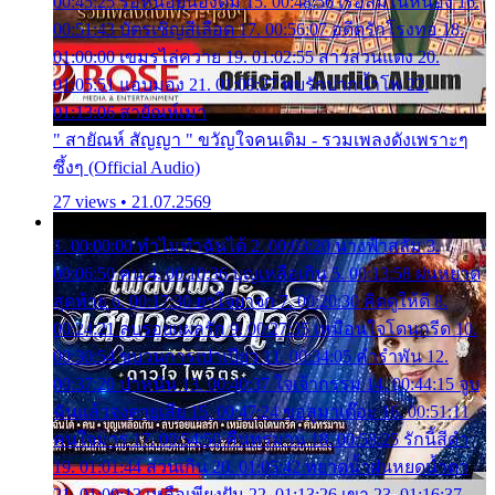
00:45:25 รอหน่อยน้องติ๋ม 15. 00:48:56 เรือล่มในหนอง 16.
00:51:43 บัตรเชิญสีเลือด 17. 00:56:07 อดีตรักโรงทอ 18.
01:00:00 เขมรไล่ควาย 19. 01:02:55 สาวสวนแตง 20.
01:05:51 แอบมอง 21. 01:09:27 พบรักปากน้ำโพ 22.
01:13:06 สายัณห์เมา
" สายัณห์ สัญญา " ขวัญใจคนเดิม - รวมเพลงดังเพราะๆ
ซึ้งๆ (Official Audio)
27 views • 21.07.2569
1. 00:00:00 ทำไมทำฉันได้ 2. 00:03:20 นางฟ้าสลัม 3.
00:06:50 คน 4. 00:10:36 บุญเหลือเกิน 5. 00:13:58 ฝนหยาด
สุดท้าย 6. 00:17:30 ยาใจยาจก 7. 00:20:30 คิดดูให้ดี 8.
00:24:21 ลบรอยแผลรัก 9. 00:27:35 เหมือนใจโดนกรีด 10.
00:30:54 ขบวนการเปาเปียว 11. 00:34:05 คำรำพัน 12.
00:37:20 ปาหนัน 13. 00:40:37 ใจเจ้ากรรม 14. 00:44:15 จูบ
ฉันแล้วจงตายเสีย 15. 00:47:24 ขอสูมาเต๊อะ 16. 00:51:11
คนใจมาร 17. 00:54:50 คืนทรมาน 18. 00:58:25 รักนี้สีดำ
19. 01:01:44 ส่วนเกิน 20. 01:05:42 หยาดน้ำฝนหยดน้ำตา
21. 01:09:13 เหลือเพียงฝัน 22. 01:13:26 เขา 23. 01:16:37