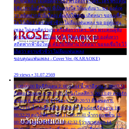
คู่แฟนเพลง ไม่เคยคิดว่าเก่ง หรือดังกว่าใคร..ใคร พระคุณ
ผู้ฟัง เท่านั้นยิ่งใหญ่ ที่เป็นแรงใจ ให้ผมดังมา.. ขอ องค์เท
วา สถิตฟากฟ้ายิ่งใหญ่ คุ้มภัยให้ท่าน เถิดหนา ขอจงเชื่อ
ใจ ไว้เถิดว่า ตราบชั่วชีวา ไม่ลืมแฟนเพลง ขอ อยู่คู่แฟน
เพลง ไม่เคยคิดว่าเก่ง หรือดังกว่าใคร..ใคร พระคุณผู้ฟัง
เท่านั้นยิ่งใหญ่ ที่เป็นแรงใจ ให้ผมดังมา.. ขอ องค์เทวา
สถิตฟากฟ้ายิ่งใหญ่ คุ้มภัยให้ท่าน เถิดหนา ขอจงเชื่อใจ ไว้
เถิดว่า ตราบชั่วชีวา ไม่ลืมแฟนเพลง
ขอบคุณแฟนเพลง - Cover Ver. (KARAOKE)
29 views • 31.07.2569
1. 00:00:00 ยินดีรับเดน 2. 00:03:44 น้ำตาอีสาน 3. 00:07:51
กิ่งทองใบหยก 4. 00:10:35 น้ำนิ่งไหลลึก 5. 00:13:49 ลานรัก
ลานเท 6. 00:17:06 จำใจจาก 7. 00:20:53 คืนฝนตก 8.
00:25:16 น้ำลงเดือนยี่ 9. 00:28:47 โสนน้อยเรือนงาม 10.
00:32:29 ตอไม้ที่ตายแล้ว 11. 00:35:41 น้ำกรดแช่เย็น 12.
00:39:08 อยากฟังซ้ำ 13. 00:42:32 รู้ว่าเขาหลอก 14.