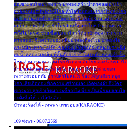
ออเซาะจนใจเบา สงสาร บัวทองเศร้า น้ำตาคลอเบ้า เฝ้า
อาลัย หนุ่มรูปหล่อหนีไกล หัวใจบัวทองระรวย บัวทองโศก
เพราะเป็นโรครักจาง ชีวิตเคว้งคว้าง เมื่อรักห่างร้างไกล
แม่ก็บอก พ่อก็สั่งจะรักใครสักครั้ง อย่าไปหวังความรวย
พลั้งไปใครจะช่วย ซื้อเปลมาไกว ให้ลูกบัวทอง เวรกรรม
ตามสนอง จึงเศร้าหมอง กลีบบัวทองต้องโรย บัวทองไม่
ตระหนัก เพราะไม่รักโคลนตม บัวทองท้องกลม เพราะลืม
ตมน้ำคลอง หลงลิ้น ที่สิ้นสัตย์ เจ้าจึงไม่ระมัด หลงกลิ่นลิ้น
โชย คำหวาน เขาวาดโรย บัวทองกลีบโรย ต้องร้อนรุม บัว
มาบานก่อนตูม ดุจไฟสุมร้อนรุมอุรา บัวทองผ่ายผอม
เพราะตรอมฤทัย ข้าวปลาไม่สนใจ ร้องไห้ลูกเดียว หยุด
โศก เสียเถิดทอง พักความเศร้าหมอง เถิดทองจ๋า ถึงใคร
เขาจะว่า ลูกเจ้าเกิดมา จะชื่อว่าไง พี่ขอเป็นเพื่อนปลอบใจ
จะตั้งชื่อให้ ว่าไอ้บังเอิญ
บัวทองร้องไห้ - เทพพร เพชรอุบล(KARAOKE)
109 views • 06.07.2569