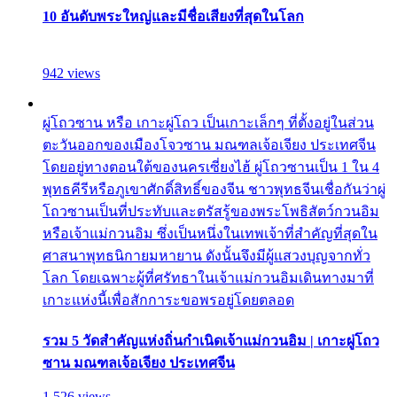
10 อันดับพระใหญ่และมีชื่อเสียงที่สุดในโลก
942 views
ผู่โถวซาน หรือ เกาะผู่โถว เป็นเกาะเล็กๆ ที่ตั้งอยู่ในส่วน
ตะวันออกของเมืองโจวซาน มณฑลเจ้อเจียง ประเทศจีน
โดยอยู่ทางตอนใต้ของนครเซี่ยงไฮ้ ผู่โถวซานเป็น 1 ใน 4
พุทธคีรีหรือภูเขาศักดิ์สิทธิ์ของจีน ชาวพุทธจีนเชื่อกันว่าผู่
โถวซานเป็นที่ประทับและตรัสรู้ของพระโพธิสัตว์กวนอิม
หรือเจ้าแม่กวนอิม ซึ่งเป็นหนึ่งในเทพเจ้าที่สำคัญที่สุดใน
ศาสนาพุทธนิกายมหายาน ดังนั้นจึงมีผู้แสวงบุญจากทั่ว
โลก โดยเฉพาะผู้ที่ศรัทธาในเจ้าแม่กวนอิมเดินทางมาที่
เกาะแห่งนี้เพื่อสักการะขอพรอยู่โดยตลอด
รวม 5 วัดสำคัญแห่งถิ่นกำเนิดเจ้าแม่กวนอิม | เกาะผู่โถว
ซาน มณฑลเจ้อเจียง ประเทศจีน
1,526 views