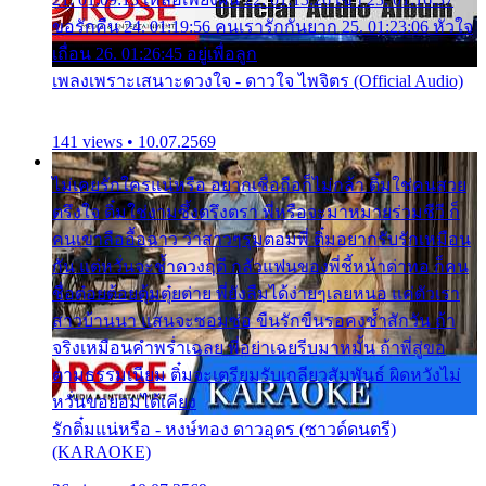
ขอรักคืน 24. 01:19:56 คนเรารักกันยาก 25. 01:23:06 หัวใจ
เถื่อน 26. 01:26:45 อยู่เพื่อลูก
เพลงเพราะเสนาะดวงใจ - ดาวใจ ไพจิตร (Official Audio)
141 views • 10.07.2569
ไม่เคยรักใครแน่หรือ อยากเชื่อถือก็ไม่กล้า ติ๋มใช่คนสวย
ตรึงใจ ติ๋มใช่งามซึ้งตรึงตรา พี่หรือจะมาหมายร่วมชีวี ก็
คนเขาลืออื้อฉาว ว่าสาวๆรุมตอมพี่ ติ๋มอยากรับรักเหมือน
กัน แต่หวั่นจะช้ำดวงฤดี กลัวแฟนของพี่ชี้หน้าด่าทอ ก็คน
ชื่อต๋อยต้อยตุ้มตุ๋ยต่าย พี่ยังลืมได้ง่ายๆเลยหนอ แค่ตัวเรา
สาวบ้านนา แสนจะซอมซ่อ ขืนรักขืนรอคงช้ำสักวัน ถ้า
จริงเหมือนคำพร่ำเฉลย พี่อย่าเฉยรีบมาหมั้น ถ้าพี่สู่ขอ
ตามธรรมเนียม ติ๋มจะเตรียมรับเกลียวสัมพันธ์ ผิดหวังไม่
หวั่นขอยอมได้เคียง
รักติ๋มแน่หรือ - หงษ์ทอง ดาวอุดร (ซาวด์ดนตรี)
(KARAOKE)