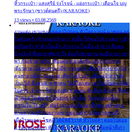
หิ้วกระเป๋า | แสงสุรีย์ รุ่งโรจน์ - แย่งกระเป๋า | เตือนใจ บุญ
พระรักษา (ซาวด์ดนตรี) (KARAOKE)
13 views • 03.08.2569
งานแต่ง เขาแซง แย่งเอาไปก่อน หัวใจอาวรณ์ มาซ่อน อยู่
ในห้องครัว ข้างนอกเจ้าสาว ส่งยิ้ม ให้คนไปทั่ว แต่เรา เฝ้า
อยู่ในครัว ทำตัวเป็นเด็ก ล้างจาน ในเมื่อ เจ้าสาว คือคน
บ้านใกล้ พึ่งพาอาศัย จำใจ ต้องไปช่วยงาน พอถึงเวลา เขา
พา กันเข้าพาขวัญ เพื่อนฝูง เฮฮาดังลั่น แต่เราล้างจาน
เดียวดาย เป็นคนพ่าย บ่มีความหมาย เคียงใจเจ้าบ่าว เป็น
คนพ่าย บ่มีความหมาย เคียงใจเจ้าบ่าว เพื่อนเจ้าสาว ยัง
เป็นบ่ได้ คือคนพ่าย ฮักคน ไม่มีใครสน เขาไม่เห็นคน ที่อยู่
ในครัว เจ้าสาว ก็มัวแต่งตัว สวยเด่น นั่งเคียงเจ้าบ่าว ที่เขา
เฝ้าคอย ใจเต้น หัวใจของเรา ลำเค็ญ ใครจะมองเห็น
ความใน ใจ เศร้า มันร้าวระบม ต้องมาขื่นขม เศร้าตรม
ท่ามความสุขี ช่วยงานเขาแต่ง แต่เรา แล้งมาหลายปี
เมื่อไรหนอจะ โชคดี ได้มีพิธีวิวาห์ หัวใจหล้า คอยไปคอย
มา คือหน้าที่เก่า หัวใจหล้า คอยไปคอยมา คือหน้าที่เก่า