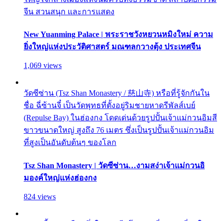
จีน สวนสนุก และการแสดง
New Yuanming Palace | พระราชวังหยวนหมิงใหม่ ความ
ยิ่งใหญ่แห่งประวัติศาสตร์ มณฑลกวางตุ้ง ประเทศจีน
1,069 views
วัดซีซ่าน (Tsz Shan Monastery / 慈山寺) หรือที่รู้จักกันใน
ชื่อ ฉี่ซ้านจี๋ เป็นวัดพุทธที่ตั้งอยู่ริมชายหาดรีพัลส์เบย์
(Repulse Bay) ในฮ่องกง โดดเด่นด้วยรูปปั้นเจ้าแม่กวนอิมสี
ขาวขนาดใหญ่ สูงถึง 76 เมตร ซึ่งเป็นรูปปั้นเจ้าแม่กวนอิม
ที่สูงเป็นอันดับต้นๆ ของโลก
Tsz Shan Monastery | วัดซีซ่าน…งามสง่าเจ้าแม่กวนอิ
มองค์ใหญ่แห่งฮ่องกง
824 views