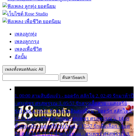
เพลงลูกทุ่ง
เพลงลูกกรุง
เพลงเพื่อชีวิต
อัลบั้ม
เพลงทั้งหมด
Music All
ค้นหา
Search
1. 00:00 สามสิบยังแจ๋ว - ยอดรัก สลักใจ 2. 02:49 รักมาห้าปี
- ศรเพชร ศรสุพรรณ 3. 05:57 รักสาวเสื้อลาย - แสงสุรีย์
รุ่งโรจน์ 4. 09:51 รักสะท้านดินสะเทือน - ยอดรัก สลักใจ 5.
12:23 มอเตอร์ไซค์ทำหล่น - ศรเพชร ศรสุพรรณ 6. 14:49
หิ้วกระเป๋า - แสงสุรีย์ รุ่งโรจน์ 7. 17:57 รักเผื่อเลือก - ยอด
รัก สลักใจ 8. 21:21 น้ำตาไอ้หนุ่ม - ศรเพชร ศรสุพรรณ 9.