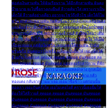
พ่อส่งเงินสามพัน ให้ฉันเรียนราม ได้อีกสักสามพัน ฉันคง
บ๊าย บาย จะไปซื้อกางเกงยีนส์ ลีวายส์มาใส่ เพราะเราเป็น
เด็กใต้ ลีวายส์อย่างเดียว อยากจะโชว์ถึงหิวโซ เด็กใต้ก็ไม่
หวั่น ตกตัวละหลายพัน กัดฟันซื้อมา ให้เด็กเทพเหลียวมอง
และต้องรู้ว่า เด็กใต้ไม่ธรรมดา แต่สุดยอด เดินโยกย้ายเย
ยวน กวนโอ๊ยพอได้ เพราะว่านุ่งลีวายส์ ตัวใหม่ใส่มา เดิน
เข้ามหาลัย จิ๊กโก๊มองหน้า ท่าจะมีปัญหา ไม่พอใจ ได้เป็น
เรื่องแน่นอน แต่ฉันไม่หวั่น เลยแหลงใต้ถามมัน ว่ามัน
พรั่นพรือ มันตอบว่าไม่พรื่อ เปลี่ยนเป็นยิ้มให้ เจอะเด็กใต้
ด้วยกัน ก็เลยรอด สุดยอด สุดยอด สุดยอด มันสุดยอด สุด
ยอด สุดยอด สุดยอด มันสุดยอด แอบหลงรักสาวราม ที่พัก
ห้องเช่า เธอผิวขาวผมยาว ปากแดงแหลงกลาง ถูกสเป็ก
จริงเธอ อยู่ห้องข้างข้าง อยากเข้าไปแหลงกลาง กลัว
ทองแดง กลับจากรามมาเจอ เธอมาซื้อข้าว แต่ก่อนนั้น
สองเรา เจอะกันครั้งใด เธอไม่เคยไยดี คราวนี้เธอยิ้มให้
ต้องให้ใส่ลีวายส์ สุดยอด สุดยอด มันสุดยอด มันสุดยอด
มันสุดยอด มันสุดยอด มันสุดยอด มันสุดยอด มันสุดยอด
มันสุดยอด มันสุดยอด มันสุดยอด มันสุดยอด มันสุดยอด