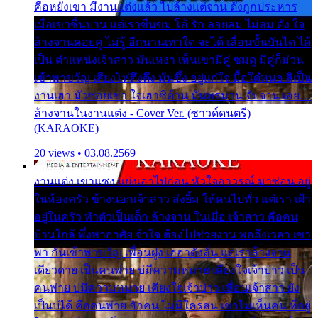
คือหยังเขา มีงานแต่งแล้ว ไปล้างแต่จาน ดั่งถูกประหาร
เมื่อเขาชื่นบาน แต่เราขื่นขม โอ้ รัก ลอยลม ไม่สม ดัง ใจ
ล้างจานคอยคู่ ไม่รู้ อีกนานเท่าใด จะได้ เลื่อนขั้นบันได ได้
เป็น ตำแหน่งเจ้าสาว มันเหงา เห็นเขามีคู่ ซมดู มีคู่ก็ม่วน
เข้าพาขวัญ เสียงโห่ตึงตึง มันซึ้ง อยู่แก่ใจ มื้อใด๋หนอ สิเป็น
งานเฮา มัวซอยเขา ใจเฮาซิด้าน มันทรมาน จับจาน เอย…
ล้างจานในงานแต่ง - Cover Ver. (ซาวด์ดนตรี)
(KARAOKE)
20 views • 03.08.2569
งานแต่ง เขาแซง แย่งเอาไปก่อน หัวใจอาวรณ์ มาซ่อน อยู่
ในห้องครัว ข้างนอกเจ้าสาว ส่งยิ้ม ให้คนไปทั่ว แต่เรา เฝ้า
อยู่ในครัว ทำตัวเป็นเด็ก ล้างจาน ในเมื่อ เจ้าสาว คือคน
บ้านใกล้ พึ่งพาอาศัย จำใจ ต้องไปช่วยงาน พอถึงเวลา เขา
พา กันเข้าพาขวัญ เพื่อนฝูง เฮฮาดังลั่น แต่เราล้างจาน
เดียวดาย เป็นคนพ่าย บ่มีความหมาย เคียงใจเจ้าบ่าว เป็น
คนพ่าย บ่มีความหมาย เคียงใจเจ้าบ่าว เพื่อนเจ้าสาว ยัง
เป็นบ่ได้ คือคนพ่าย ฮักคน ไม่มีใครสน เขาไม่เห็นคน ที่อยู่