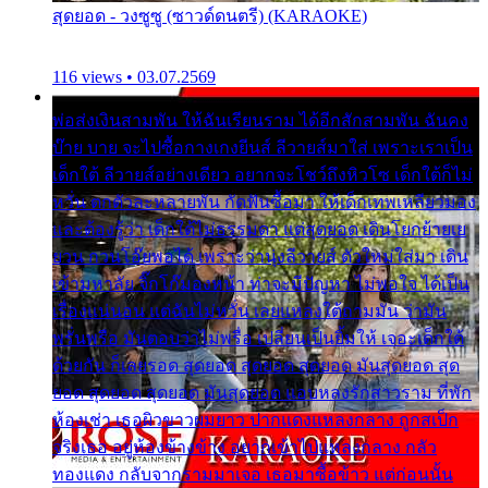
สุดยอด - วงซูซู (ซาวด์ดนตรี) (KARAOKE)
116 views • 03.07.2569
พ่อส่งเงินสามพัน ให้ฉันเรียนราม ได้อีกสักสามพัน ฉันคง
บ๊าย บาย จะไปซื้อกางเกงยีนส์ ลีวายส์มาใส่ เพราะเราเป็น
เด็กใต้ ลีวายส์อย่างเดียว อยากจะโชว์ถึงหิวโซ เด็กใต้ก็ไม่
หวั่น ตกตัวละหลายพัน กัดฟันซื้อมา ให้เด็กเทพเหลียวมอง
และต้องรู้ว่า เด็กใต้ไม่ธรรมดา แต่สุดยอด เดินโยกย้ายเย
ยวน กวนโอ๊ยพอได้ เพราะว่านุ่งลีวายส์ ตัวใหม่ใส่มา เดิน
เข้ามหาลัย จิ๊กโก๊มองหน้า ท่าจะมีปัญหา ไม่พอใจ ได้เป็น
เรื่องแน่นอน แต่ฉันไม่หวั่น เลยแหลงใต้ถามมัน ว่ามัน
พรั่นพรือ มันตอบว่าไม่พรื่อ เปลี่ยนเป็นยิ้มให้ เจอะเด็กใต้
ด้วยกัน ก็เลยรอด สุดยอด สุดยอด สุดยอด มันสุดยอด สุด
ยอด สุดยอด สุดยอด มันสุดยอด แอบหลงรักสาวราม ที่พัก
ห้องเช่า เธอผิวขาวผมยาว ปากแดงแหลงกลาง ถูกสเป็ก
จริงเธอ อยู่ห้องข้างข้าง อยากเข้าไปแหลงกลาง กลัว
ทองแดง กลับจากรามมาเจอ เธอมาซื้อข้าว แต่ก่อนนั้น