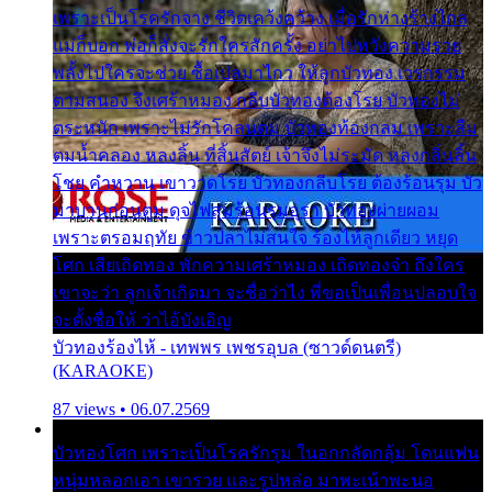
เพราะเป็นโรครักจาง ชีวิตเคว้งคว้าง เมื่อรักห่างร้างไกล
แม่ก็บอก พ่อก็สั่งจะรักใครสักครั้ง อย่าไปหวังความรวย
พลั้งไปใครจะช่วย ซื้อเปลมาไกว ให้ลูกบัวทอง เวรกรรม
ตามสนอง จึงเศร้าหมอง กลีบบัวทองต้องโรย บัวทองไม่
ตระหนัก เพราะไม่รักโคลนตม บัวทองท้องกลม เพราะลืม
ตมน้ำคลอง หลงลิ้น ที่สิ้นสัตย์ เจ้าจึงไม่ระมัด หลงกลิ่นลิ้น
โชย คำหวาน เขาวาดโรย บัวทองกลีบโรย ต้องร้อนรุม บัว
มาบานก่อนตูม ดุจไฟสุมร้อนรุมอุรา บัวทองผ่ายผอม
เพราะตรอมฤทัย ข้าวปลาไม่สนใจ ร้องไห้ลูกเดียว หยุด
โศก เสียเถิดทอง พักความเศร้าหมอง เถิดทองจ๋า ถึงใคร
เขาจะว่า ลูกเจ้าเกิดมา จะชื่อว่าไง พี่ขอเป็นเพื่อนปลอบใจ
จะตั้งชื่อให้ ว่าไอ้บังเอิญ
บัวทองร้องไห้ - เทพพร เพชรอุบล (ซาวด์ดนตรี)
(KARAOKE)
87 views • 06.07.2569
บัวทองโศก เพราะเป็นโรครักรุม ในอกกลัดกลุ้ม โดนแฟน
หนุ่มหลอกเอา เขารวย และรูปหล่อ มาพะเน้าพะนอ