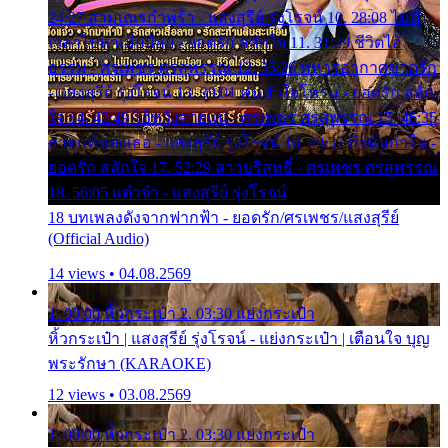
24:27 สามเณรกำพร้า - แสงสุรีย์ รุ่งโรจน์ 10. 28:08 ไม่มี
เวลาไปหาเมียน้อย - ยอดรัก สลักใจ 11. 31:29 ชีวิตไอ้
ธรรม - ศรเพชร ศรสุพรรณ 12. 35:26 ทหารอากาศขาดรัก
- แสงสุรีย์ รุ่งโรจน์ 13. 39:01 คนหัวใจโทรม - ยอดรัก สลัก
ใจ 14. 42:49 ไอ้หวังตายแน่ - ศรเพชร ศรสุพรรณ 15. 46:35
ธาตุแท้ของเธอ - แสงสุรีย์ รุ่งโรจน์ 16. 49:57 กำนันกำใน -
ยอดรัก สลักใจ 17. 52:29 สาวบริสุทธิ์ - ศรเพชร ศรสุพรรณ
18. 56:05 แต๋วจ๋า - แสงสุรีย์ รุ่งโรจน์
18 บทเพลงดังจากฟากฟ้า - ยอดรัก/ศรเพชร/แสงสุรีย์
(Official Audio)
14 views • 04.08.2569
1. 00:00 หิ้วกระเป๋า 2. 03:30 แย่งกระเป๋า
หิ้วกระเป๋า | แสงสุรีย์ รุ่งโรจน์ - แย่งกระเป๋า | เตือนใจ บุญ
พระรักษา (KARAOKE)
12 views • 03.08.2569
1. 00:00 หิ้วกระเป๋า 2. 03:30 แย่งกระเป๋า