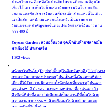
สวนอวี้หยวน คือหนึ่งในสวนจีนโบราณที่งดงามที่สุดใน
เซี่ยงไฮ้ เพราะเต็มไปด้วยสถาปัตยกรรมจีนโบราณอัน
งดงามและศิลปะการจัดสวนที่ประณีต สวนแห่งนี้ไม่เพียง
แต่เป็นสถานที่พักผ่อนหย่อนใจแต่ยังเป็นมรดกทาง
วัฒนธรรมที่สำคัญของจีนด้วยประวัติศาสตร์อันยาวนาน
กว่า 400 ปี
Yuyuan Garden : สวนอวี้หยวน จุดเช็กอินห้ามพลาดเมื่อ
มาเซี่ยงไฮ้ ประเทศจีน
1,302 views
หน้าผาโทจินโบ (Tojinbo) ตั้งอยู่ในจังหวัดฟุกุอิ (Fukui) ทาง
ภาคตะวันออกของประเทศญี่ปุ่น เป็นหนึ่งในสถานที่ท่อง
เที่ยวที่ได้รับความนิยมจากทั้งนักท่องเที่ยวชาวญี่ปุ่นและ
ชาวต่างชาติ ด้วยความงามของหน้าผาที่สูงชันและวิว
ทิวทัศน์ที่น่าทึ่ง และไม่เพียงแต่เป็นสถานที่ที่เต็มไปด้วย
ความงามจากธรรมชาติ แต่ยังแฝงไปด้วยตำนานและ
ความเชื่อที่ลึกซึ้งด้วย