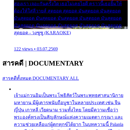
สองเรา เจอะกันครั้งใด เธอไม่เคยไยดี คราวนี้เธอยิ้มให้
ต้องให้ใส่ลีวายส์ สุดยอด สุดยอด มันสุดยอด มันสุดยอด
มันสุดยอด มันสุดยอด มันสุดยอด มันสุดยอด มันสุดยอด
มันสุดยอด มันสุดยอด มันสุดยอด มันสุดยอด มันสุดยอด
สุดยอด - วงซูซู (KARAOKE)
122 views • 03.07.2569
สารคดี
|
DOCUMENTARY
สารคดีทั้งหมด
DOCUMENTARY ALL
เจ้าแม่กวนอิมเป็นพระโพธิสัตว์ในพระพุทธศาสนานิกาย
มหายาน มีผู้เคารพนับถือบูชาในหลายประเทศ เช่น จีน
ญี่ปุ่น เกาหลี เวียดนาม รวมทั้งไทย โดยมีความเชื่อว่า
พระองค์ทรงเป็นสัญลักษณ์แห่งความเมตตา กรุณา และ
ความช่วยเหลือแก่ผู้ตกทุกข์ได้ยาก ในบทความนี้ Palanla