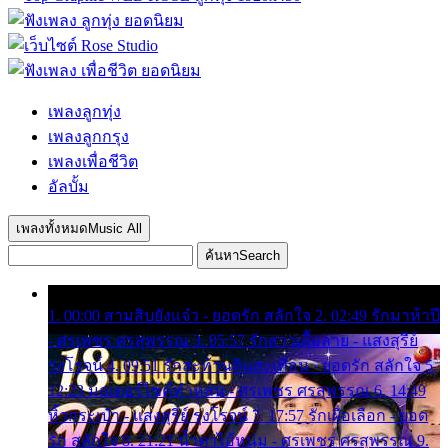
เพลงลูกทุ่ง
เพลงลูกกรุง
เพลงเพื่อชีวิต
อัลบั้ม
เพลงทั้งหมด
Music All
ค้นหา
Search
1. 00:00 สามสิบยังแจ๋ว - ยอดรัก สลักใจ 2. 02:49 รักมาห้าปี
- ศรเพชร ศรสุพรรณ 3. 05:57 รักสาวเสื้อลาย - แสงสุรีย์
รุ่งโรจน์ 4. 09:51 รักสะท้านดินสะเทือน - ยอดรัก สลักใจ 5.
12:23 มอเตอร์ไซค์ทำหล่น - ศรเพชร ศรสุพรรณ 6. 14:49
หิ้วกระเป๋า - แสงสุรีย์ รุ่งโรจน์ 7. 17:57 รักเผื่อเลือก - ยอด
รัก สลักใจ 8. 21:21 น้ำตาไอ้หนุ่ม - ศรเพชร ศรสุพรรณ 9.