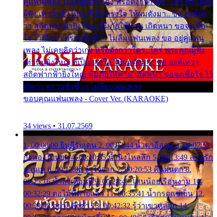
คู่แฟนเพลง ไม่เคยคิดว่าเก่ง หรือดังกว่าใคร..ใคร พระคุณ
ผู้ฟัง เท่านั้นยิ่งใหญ่ ที่เป็นแรงใจ ให้ผมดังมา.. ขอ องค์เท
วา สถิตฟากฟ้ายิ่งใหญ่ คุ้มภัยให้ท่าน เถิดหนา ขอจงเชื่อ
ใจ ไว้เถิดว่า ตราบชั่วชีวา ไม่ลืมแฟนเพลง ขอ อยู่คู่แฟน
เพลง ไม่เคยคิดว่าเก่ง หรือดังกว่าใคร..ใคร พระคุณผู้ฟัง
เท่านั้นยิ่งใหญ่ ที่เป็นแรงใจ ให้ผมดังมา.. ขอ องค์เทวา
สถิตฟากฟ้ายิ่งใหญ่ คุ้มภัยให้ท่าน เถิดหนา ขอจงเชื่อใจ ไว้
เถิดว่า ตราบชั่วชีวา ไม่ลืมแฟนเพลง
ขอบคุณแฟนเพลง - Cover Ver. (KARAOKE)
34 views • 31.07.2569
1. 00:00:00 ยินดีรับเดน 2. 00:03:44 น้ำตาอีสาน 3. 00:07:51
กิ่งทองใบหยก 4. 00:10:35 น้ำนิ่งไหลลึก 5. 00:13:49 ลานรัก
ลานเท 6. 00:17:06 จำใจจาก 7. 00:20:53 คืนฝนตก 8.
00:25:16 น้ำลงเดือนยี่ 9. 00:28:47 โสนน้อยเรือนงาม 10.
00:32:29 ตอไม้ที่ตายแล้ว 11. 00:35:41 น้ำกรดแช่เย็น 12.
00:39:08 อยากฟังซ้ำ 13. 00:42:32 รู้ว่าเขาหลอก 14.