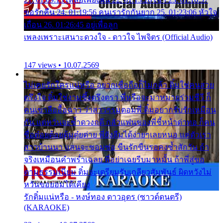
ขอรักคืน 24. 01:19:56 คนเรารักกันยาก 25. 01:23:06 หัวใจ
เถื่อน 26. 01:26:45 อยู่เพื่อลูก
เพลงเพราะเสนาะดวงใจ - ดาวใจ ไพจิตร (Official Audio)
147 views • 10.07.2569
ไม่เคยรักใครแน่หรือ อยากเชื่อถือก็ไม่กล้า ติ๋มใช่คนสวย
ตรึงใจ ติ๋มใช่งามซึ้งตรึงตรา พี่หรือจะมาหมายร่วมชีวี ก็
คนเขาลืออื้อฉาว ว่าสาวๆรุมตอมพี่ ติ๋มอยากรับรักเหมือน
กัน แต่หวั่นจะช้ำดวงฤดี กลัวแฟนของพี่ชี้หน้าด่าทอ ก็คน
ชื่อต๋อยต้อยตุ้มตุ๋ยต่าย พี่ยังลืมได้ง่ายๆเลยหนอ แค่ตัวเรา
สาวบ้านนา แสนจะซอมซ่อ ขืนรักขืนรอคงช้ำสักวัน ถ้า
จริงเหมือนคำพร่ำเฉลย พี่อย่าเฉยรีบมาหมั้น ถ้าพี่สู่ขอ
ตามธรรมเนียม ติ๋มจะเตรียมรับเกลียวสัมพันธ์ ผิดหวังไม่
หวั่นขอยอมได้เคียง
รักติ๋มแน่หรือ - หงษ์ทอง ดาวอุดร (ซาวด์ดนตรี)
(KARAOKE)