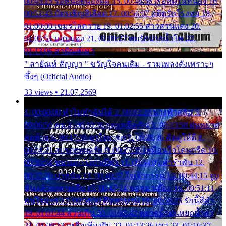
00:45:25 รอหน่อยน้องติ๋ม 15. 00:48:56 เรือล่มในหนอง 16.
00:51:43 บัตรเชิญสีเลือด 17. 00:56:07 อดีตรักโรงทอ 18.
01:00:00 เขมรไล่ควาย 19. 01:02:55 สาวสวนแตง 20.
01:05:51 แอบมอง 21. 01:09:27 พบรักปากน้ำโพ 22.
01:13:06 สายัณห์เมา
" สายัณห์ สัญญา " ขวัญใจคนเดิม - รวมเพลงดังเพราะๆ
ซึ้งๆ (Official Audio)
33 views • 21.07.2569
1. 00:00:00 ทำไมทำฉันได้ 2. 00:03:20 นางฟ้าสลัม 3.
00:06:50 คน 4. 00:10:36 บุญเหลือเกิน 5. 00:13:58 ฝนหยาด
สุดท้าย 6. 00:17:30 ยาใจยาจก 7. 00:20:30 คิดดูให้ดี 8.
00:24:21 ลบรอยแผลรัก 9. 00:27:35 เหมือนใจโดนกรีด 10.
00:30:54 ขบวนการเปาเปียว 11. 00:34:05 คำรำพัน 12.
00:37:20 ปาหนัน 13. 00:40:37 ใจเจ้ากรรม 14. 00:44:15 จูบ
ฉันแล้วจงตายเสีย 15. 00:47:24 ขอสูมาเต๊อะ 16. 00:51:11
คนใจมาร 17. 00:54:50 คืนทรมาน 18. 00:58:25 รักนี้สีดำ
19. 01:01:44 ส่วนเกิน 20. 01:05:42 หยาดน้ำฝนหยดน้ำตา
21. 01:09:13 เหลือเพียงฝัน 22. 01:13:26 เขา 23. 01:16:37