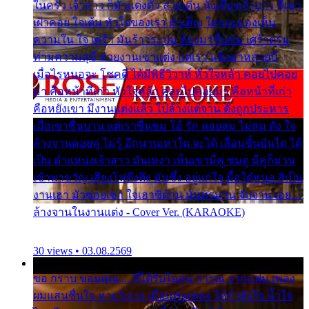
ในครัว เจ้าสาว ก็มัวแต่งตัว สวยเด่น นั่งเคียงเจ้าบ่าว ที่เขา
เฝ้าคอย ใจเต้น หัวใจของเรา ลำเค็ญ ใครจะมองเห็น
ความใน ใจ เศร้า มันร้าวระบม ต้องมาขื่นขม เศร้าตรม
ท่ามความสุขี ช่วยงานเขาแต่ง แต่เรา แล้งมาหลายปี
เมื่อไรหนอจะ โชคดี ได้มีพิธีวิวาห์ หัวใจหล้า คอยไปคอย
มา คือหน้าที่เก่า หัวใจหล้า คอยไปคอยมา คือหน้าที่เก่า
คือหยังเขา มีงานแต่งแล้ว ไปล้างแต่จาน ดั่งถูกประหาร
เมื่อเขาชื่นบาน แต่เราขื่นขม โอ้ รัก ลอยลม ไม่สม ดัง ใจ
ล้างจานคอยคู่ ไม่รู้ อีกนานเท่าใด จะได้ เลื่อนขั้นบันได ได้
เป็น ตำแหน่งเจ้าสาว มันเหงา เห็นเขามีคู่ ซมดู มีคู่ก็ม่วน
เข้าพาขวัญ เสียงโห่ตึงตึง มันซึ้ง อยู่แก่ใจ มื้อใด๋หนอ สิเป็น
งานเฮา มัวซอยเขา ใจเฮาซิด้าน มันทรมาน จับจาน เอย…
ล้างจานในงานแต่ง - Cover Ver. (KARAOKE)
30 views • 03.08.2569
ขอ กราบ ขอบคุณ.... ที่ได้รับไออุ่น การุณ จากแฟน เพลง
ผมแสนชื่นใจ หายวังเวง เมื่อแฟนเพลง ให้กำลังใจ น้ำใจ