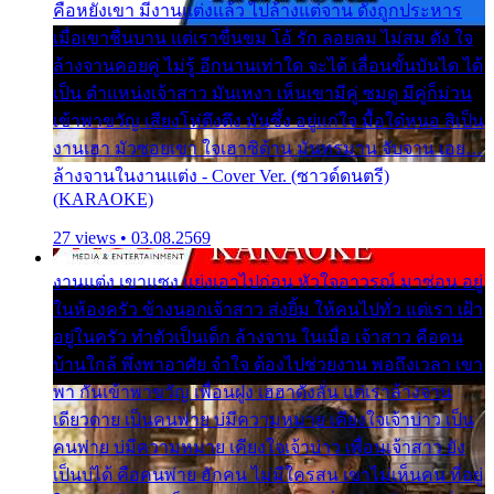
คือหยังเขา มีงานแต่งแล้ว ไปล้างแต่จาน ดั่งถูกประหาร
เมื่อเขาชื่นบาน แต่เราขื่นขม โอ้ รัก ลอยลม ไม่สม ดัง ใจ
ล้างจานคอยคู่ ไม่รู้ อีกนานเท่าใด จะได้ เลื่อนขั้นบันได ได้
เป็น ตำแหน่งเจ้าสาว มันเหงา เห็นเขามีคู่ ซมดู มีคู่ก็ม่วน
เข้าพาขวัญ เสียงโห่ตึงตึง มันซึ้ง อยู่แก่ใจ มื้อใด๋หนอ สิเป็น
งานเฮา มัวซอยเขา ใจเฮาซิด้าน มันทรมาน จับจาน เอย…
ล้างจานในงานแต่ง - Cover Ver. (ซาวด์ดนตรี)
(KARAOKE)
27 views • 03.08.2569
งานแต่ง เขาแซง แย่งเอาไปก่อน หัวใจอาวรณ์ มาซ่อน อยู่
ในห้องครัว ข้างนอกเจ้าสาว ส่งยิ้ม ให้คนไปทั่ว แต่เรา เฝ้า
อยู่ในครัว ทำตัวเป็นเด็ก ล้างจาน ในเมื่อ เจ้าสาว คือคน
บ้านใกล้ พึ่งพาอาศัย จำใจ ต้องไปช่วยงาน พอถึงเวลา เขา
พา กันเข้าพาขวัญ เพื่อนฝูง เฮฮาดังลั่น แต่เราล้างจาน
เดียวดาย เป็นคนพ่าย บ่มีความหมาย เคียงใจเจ้าบ่าว เป็น
คนพ่าย บ่มีความหมาย เคียงใจเจ้าบ่าว เพื่อนเจ้าสาว ยัง
เป็นบ่ได้ คือคนพ่าย ฮักคน ไม่มีใครสน เขาไม่เห็นคน ที่อยู่