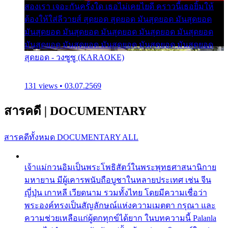
สองเรา เจอะกันครั้งใด เธอไม่เคยไยดี คราวนี้เธอยิ้มให้
ต้องให้ใส่ลีวายส์ สุดยอด สุดยอด มันสุดยอด มันสุดยอด
มันสุดยอด มันสุดยอด มันสุดยอด มันสุดยอด มันสุดยอด
มันสุดยอด มันสุดยอด มันสุดยอด มันสุดยอด มันสุดยอด
สุดยอด - วงซูซู (KARAOKE)
131 views • 03.07.2569
สารคดี
|
DOCUMENTARY
สารคดีทั้งหมด
DOCUMENTARY ALL
เจ้าแม่กวนอิมเป็นพระโพธิสัตว์ในพระพุทธศาสนานิกาย
มหายาน มีผู้เคารพนับถือบูชาในหลายประเทศ เช่น จีน
ญี่ปุ่น เกาหลี เวียดนาม รวมทั้งไทย โดยมีความเชื่อว่า
พระองค์ทรงเป็นสัญลักษณ์แห่งความเมตตา กรุณา และ
ความช่วยเหลือแก่ผู้ตกทุกข์ได้ยาก ในบทความนี้ Palanla