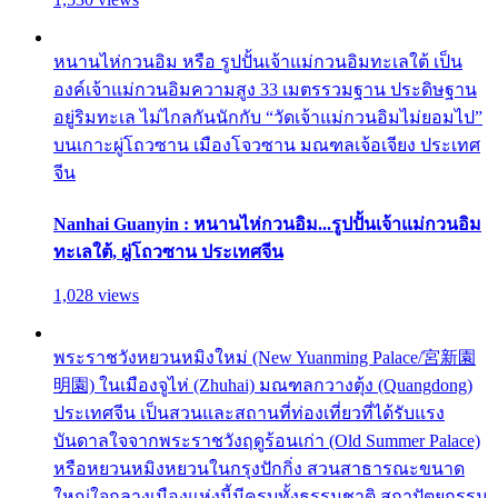
หนานไห่กวนอิม หรือ รูปปั้นเจ้าแม่กวนอิมทะเลใต้ เป็น
องค์เจ้าแม่กวนอิมความสูง 33 เมตรรวมฐาน ประดิษฐาน
อยู่ริมทะเล ไม่ไกลกันนักกับ “วัดเจ้าแม่กวนอิมไม่ยอมไป”
บนเกาะผู่โถวซาน เมืองโจวซาน มณฑลเจ้อเจียง ประเทศ
จีน
Nanhai Guanyin : หนานไห่กวนอิม...รูปปั้นเจ้าแม่กวนอิม
ทะเลใต้, ผู่โถวซาน ประเทศจีน
1,028 views
พระราชวังหยวนหมิงใหม่ (New Yuanming Palace/宮新園
明園) ในเมืองจูไห่ (Zhuhai) มณฑลกวางตุ้ง (Quangdong)
ประเทศจีน เป็นสวนและสถานที่ท่องเที่ยวที่ได้รับแรง
บันดาลใจจากพระราชวังฤดูร้อนเก่า (Old Summer Palace)
หรือหยวนหมิงหยวนในกรุงปักกิ่ง สวนสาธารณะขนาด
ใหญ่ใจกลางเมืองแห่งนี้มีครบทั้งธรรมชาติ สถาปัตยกรรม