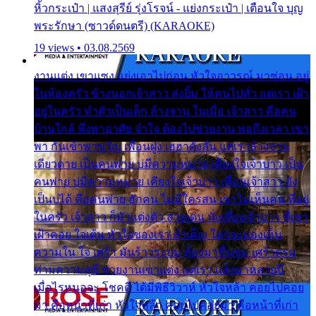
หิ้วกระเป๋า | แสงสุรีย์ รุ่งโรจน์ - แย่งกระเป๋า | เตือนใจ บุญ
พระรักษา (ซาวด์ดนตรี) (KARAOKE)
19 views • 03.08.2569
งานแต่ง เขาแซง แย่งเอาไปก่อน หัวใจอาวรณ์ มาซ่อน อยู่
ในห้องครัว ข้างนอกเจ้าสาว ส่งยิ้ม ให้คนไปทั่ว แต่เรา เฝ้า
อยู่ในครัว ทำตัวเป็นเด็ก ล้างจาน ในเมื่อ เจ้าสาว คือคน
บ้านใกล้ พึ่งพาอาศัย จำใจ ต้องไปช่วยงาน พอถึงเวลา เขา
พา กันเข้าพาขวัญ เพื่อนฝูง เฮฮาดังลั่น แต่เราล้างจาน
เดียวดาย เป็นคนพ่าย บ่มีความหมาย เคียงใจเจ้าบ่าว เป็น
คนพ่าย บ่มีความหมาย เคียงใจเจ้าบ่าว เพื่อนเจ้าสาว ยัง
เป็นบ่ได้ คือคนพ่าย ฮักคน ไม่มีใครสน เขาไม่เห็นคน ที่อยู่
ในครัว เจ้าสาว ก็มัวแต่งตัว สวยเด่น นั่งเคียงเจ้าบ่าว ที่เขา
เฝ้าคอย ใจเต้น หัวใจของเรา ลำเค็ญ ใครจะมองเห็น
ความใน ใจ เศร้า มันร้าวระบม ต้องมาขื่นขม เศร้าตรม
ท่ามความสุขี ช่วยงานเขาแต่ง แต่เรา แล้งมาหลายปี
เมื่อไรหนอจะ โชคดี ได้มีพิธีวิวาห์ หัวใจหล้า คอยไปคอย
มา คือหน้าที่เก่า หัวใจหล้า คอยไปคอยมา คือหน้าที่เก่า