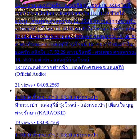
24:27 สามเณรกำพร้า - แสงสุรีย์ รุ่งโรจน์ 10. 28:08 ไม่มี
เวลาไปหาเมียน้อย - ยอดรัก สลักใจ 11. 31:29 ชีวิตไอ้
ธรรม - ศรเพชร ศรสุพรรณ 12. 35:26 ทหารอากาศขาดรัก
- แสงสุรีย์ รุ่งโรจน์ 13. 39:01 คนหัวใจโทรม - ยอดรัก สลัก
ใจ 14. 42:49 ไอ้หวังตายแน่ - ศรเพชร ศรสุพรรณ 15. 46:35
ธาตุแท้ของเธอ - แสงสุรีย์ รุ่งโรจน์ 16. 49:57 กำนันกำใน -
ยอดรัก สลักใจ 17. 52:29 สาวบริสุทธิ์ - ศรเพชร ศรสุพรรณ
18. 56:05 แต๋วจ๋า - แสงสุรีย์ รุ่งโรจน์
18 บทเพลงดังจากฟากฟ้า - ยอดรัก/ศรเพชร/แสงสุรีย์
(Official Audio)
21 views • 04.08.2569
1. 00:00 หิ้วกระเป๋า 2. 03:30 แย่งกระเป๋า
หิ้วกระเป๋า | แสงสุรีย์ รุ่งโรจน์ - แย่งกระเป๋า | เตือนใจ บุญ
พระรักษา (KARAOKE)
19 views • 03.08.2569
1. 00:00 หิ้วกระเป๋า 2. 03:30 แย่งกระเป๋า