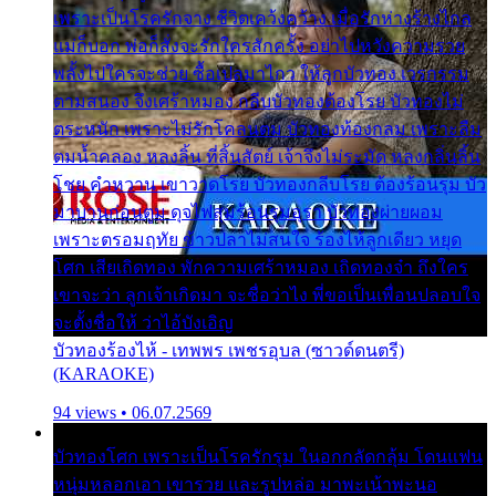
เพราะเป็นโรครักจาง ชีวิตเคว้งคว้าง เมื่อรักห่างร้างไกล
แม่ก็บอก พ่อก็สั่งจะรักใครสักครั้ง อย่าไปหวังความรวย
พลั้งไปใครจะช่วย ซื้อเปลมาไกว ให้ลูกบัวทอง เวรกรรม
ตามสนอง จึงเศร้าหมอง กลีบบัวทองต้องโรย บัวทองไม่
ตระหนัก เพราะไม่รักโคลนตม บัวทองท้องกลม เพราะลืม
ตมน้ำคลอง หลงลิ้น ที่สิ้นสัตย์ เจ้าจึงไม่ระมัด หลงกลิ่นลิ้น
โชย คำหวาน เขาวาดโรย บัวทองกลีบโรย ต้องร้อนรุม บัว
มาบานก่อนตูม ดุจไฟสุมร้อนรุมอุรา บัวทองผ่ายผอม
เพราะตรอมฤทัย ข้าวปลาไม่สนใจ ร้องไห้ลูกเดียว หยุด
โศก เสียเถิดทอง พักความเศร้าหมอง เถิดทองจ๋า ถึงใคร
เขาจะว่า ลูกเจ้าเกิดมา จะชื่อว่าไง พี่ขอเป็นเพื่อนปลอบใจ
จะตั้งชื่อให้ ว่าไอ้บังเอิญ
บัวทองร้องไห้ - เทพพร เพชรอุบล (ซาวด์ดนตรี)
(KARAOKE)
94 views • 06.07.2569
บัวทองโศก เพราะเป็นโรครักรุม ในอกกลัดกลุ้ม โดนแฟน
หนุ่มหลอกเอา เขารวย และรูปหล่อ มาพะเน้าพะนอ