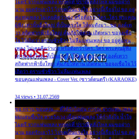
ไมตรี จากแฟนเพลง ทุกทุกที่ ปราณีหลั่งไหล ผมขอฝาก
นาม ยอดรักเอาไว้ โปรดเป็นแรงใจ อย่างนี้เรื่อยไป ขอ อยู่
คู่แฟนเพลง ไม่เคยคิดว่าเก่ง หรือดังกว่าใคร..ใคร พระคุณ
ผู้ฟัง เท่านั้นยิ่งใหญ่ ที่เป็นแรงใจ ให้ผมดังมา.. ขอ องค์เท
วา สถิตฟากฟ้ายิ่งใหญ่ คุ้มภัยให้ท่าน เถิดหนา ขอจงเชื่อ
ใจ ไว้เถิดว่า ตราบชั่วชีวา ไม่ลืมแฟนเพลง ขอ อยู่คู่แฟน
เพลง ไม่เคยคิดว่าเก่ง หรือดังกว่าใคร..ใคร พระคุณผู้ฟัง
เท่านั้นยิ่งใหญ่ ที่เป็นแรงใจ ให้ผมดังมา.. ขอ องค์เทวา
สถิตฟากฟ้ายิ่งใหญ่ คุ้มภัยให้ท่าน เถิดหนา ขอจงเชื่อใจ ไว้
เถิดว่า ตราบชั่วชีวา ไม่ลืมแฟนเพลง
ขอบคุณแฟนเพลง - Cover Ver. (ซาวด์ดนตรี) (KARAOKE)
34 views • 31.07.2569
ขอ กราบ ขอบคุณ.... ที่ได้รับไออุ่น การุณ จากแฟน เพลง
ผมแสนชื่นใจ หายวังเวง เมื่อแฟนเพลง ให้กำลังใจ น้ำใจ
ไมตรี จากแฟนเพลง ทุกทุกที่ ปราณีหลั่งไหล ผมขอฝาก
นาม ยอดรักเอาไว้ โปรดเป็นแรงใจ อย่างนี้เรื่อยไป ขอ อยู่