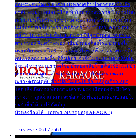
ออเซาะจนใจเบา สงสาร บัวทองเศร้า น้ำตาคลอเบ้า เฝ้า
อาลัย หนุ่มรูปหล่อหนีไกล หัวใจบัวทองระรวย บัวทองโศก
เพราะเป็นโรครักจาง ชีวิตเคว้งคว้าง เมื่อรักห่างร้างไกล
แม่ก็บอก พ่อก็สั่งจะรักใครสักครั้ง อย่าไปหวังความรวย
พลั้งไปใครจะช่วย ซื้อเปลมาไกว ให้ลูกบัวทอง เวรกรรม
ตามสนอง จึงเศร้าหมอง กลีบบัวทองต้องโรย บัวทองไม่
ตระหนัก เพราะไม่รักโคลนตม บัวทองท้องกลม เพราะลืม
ตมน้ำคลอง หลงลิ้น ที่สิ้นสัตย์ เจ้าจึงไม่ระมัด หลงกลิ่นลิ้น
โชย คำหวาน เขาวาดโรย บัวทองกลีบโรย ต้องร้อนรุม บัว
มาบานก่อนตูม ดุจไฟสุมร้อนรุมอุรา บัวทองผ่ายผอม
เพราะตรอมฤทัย ข้าวปลาไม่สนใจ ร้องไห้ลูกเดียว หยุด
โศก เสียเถิดทอง พักความเศร้าหมอง เถิดทองจ๋า ถึงใคร
เขาจะว่า ลูกเจ้าเกิดมา จะชื่อว่าไง พี่ขอเป็นเพื่อนปลอบใจ
จะตั้งชื่อให้ ว่าไอ้บังเอิญ
บัวทองร้องไห้ - เทพพร เพชรอุบล(KARAOKE)
116 views • 06.07.2569