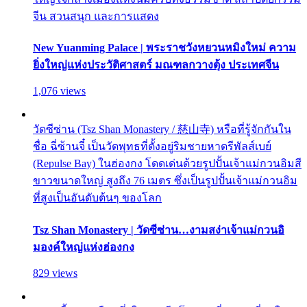
จีน สวนสนุก และการแสดง
New Yuanming Palace | พระราชวังหยวนหมิงใหม่ ความ
ยิ่งใหญ่แห่งประวัติศาสตร์ มณฑลกวางตุ้ง ประเทศจีน
1,076 views
วัดซีซ่าน (Tsz Shan Monastery / 慈山寺) หรือที่รู้จักกันใน
ชื่อ ฉี่ซ้านจี๋ เป็นวัดพุทธที่ตั้งอยู่ริมชายหาดรีพัลส์เบย์
(Repulse Bay) ในฮ่องกง โดดเด่นด้วยรูปปั้นเจ้าแม่กวนอิมสี
ขาวขนาดใหญ่ สูงถึง 76 เมตร ซึ่งเป็นรูปปั้นเจ้าแม่กวนอิม
ที่สูงเป็นอันดับต้นๆ ของโลก
Tsz Shan Monastery | วัดซีซ่าน…งามสง่าเจ้าแม่กวนอิ
มองค์ใหญ่แห่งฮ่องกง
829 views