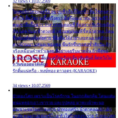
32 views • 10.07.2569
ไม่เคยรักใครแน่หรือ อยากเชื่อถือก็ไม่กล้า ติ๋มใช่คนสวย
ตรึงใจ ติ๋มใช่งามซึ้งตรึงตรา พี่หรือจะมาหมายร่วมชีวี ก็
คนเขาลืออื้อฉาว ว่าสาวๆรุมตอมพี่ ติ๋มอยากรับรักเหมือน
กัน แต่หวั่นจะช้ำดวงฤดี กลัวแฟนของพี่ชี้หน้าด่าทอ ก็คน
ชื่อต๋อยต้อยตุ้มตุ๋ยต่าย พี่ยังลืมได้ง่ายๆเลยหนอ แค่ตัวเรา
สาวบ้านนา แสนจะซอมซ่อ ขืนรักขืนรอคงช้ำสักวัน ถ้า
จริงเหมือนคำพร่ำเฉลย พี่อย่าเฉยรีบมาหมั้น ถ้าพี่สู่ขอ
ตามธรรมเนียม ติ๋มจะเตรียมรับเกลียวสัมพันธ์ ผิดหวังไม่
หวั่นขอยอมได้เคียง
รักติ๋มแน่หรือ - หงษ์ทอง ดาวอุดร (KARAOKE)
34 views • 10.07.2569
บัวทองโศก เพราะเป็นโรครักรุม ในอกกลัดกลุ้ม โดนแฟน
หนุ่มหลอกเอา เขารวย และรูปหล่อ มาพะเน้าพะนอ
ออเซาะจนใจเบา สงสาร บัวทองเศร้า น้ำตาคลอเบ้า เฝ้า
อาลัย หนุ่มรูปหล่อหนีไกล หัวใจบัวทองระรวย บัวทองโศก