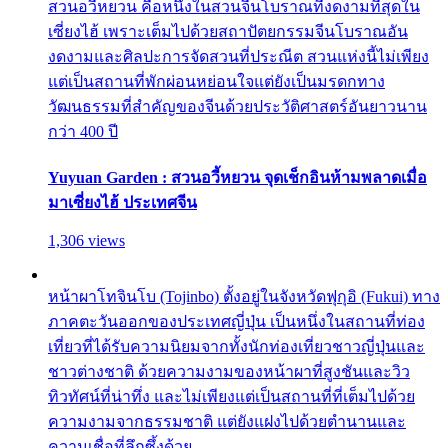
สวนอวี้หยวน คือหนึ่งในสวนจีนโบราณที่งดงามที่สุดใน
เซี่ยงไฮ้ เพราะเต็มไปด้วยสถาปัตยกรรมจีนโบราณอัน
งดงามและศิลปะการจัดสวนที่ประณีต สวนแห่งนี้ไม่เพียง
แต่เป็นสถานที่พักผ่อนหย่อนใจแต่ยังเป็นมรดกทาง
วัฒนธรรมที่สำคัญของจีนด้วยประวัติศาสตร์อันยาวนาน
กว่า 400 ปี
Yuyuan Garden : สวนอวี้หยวน จุดเช็กอินห้ามพลาดเมื่อ
มาเซี่ยงไฮ้ ประเทศจีน
1,306 views
หน้าผาโทจินโบ (Tojinbo) ตั้งอยู่ในจังหวัดฟุกุอิ (Fukui) ทาง
ภาคตะวันออกของประเทศญี่ปุ่น เป็นหนึ่งในสถานที่ท่อง
เที่ยวที่ได้รับความนิยมจากทั้งนักท่องเที่ยวชาวญี่ปุ่นและ
ชาวต่างชาติ ด้วยความงามของหน้าผาที่สูงชันและวิว
ทิวทัศน์ที่น่าทึ่ง และไม่เพียงแต่เป็นสถานที่ที่เต็มไปด้วย
ความงามจากธรรมชาติ แต่ยังแฝงไปด้วยตำนานและ
ความเชื่อที่ลึกซึ้งด้วย