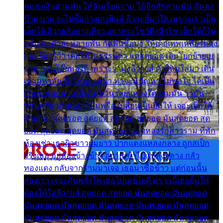
พ่อส่งเงินสามพัน ให้ฉันเรียนราม ได้อีกสักสามพัน ฉันคง
บ๊าย บาย จะไปซื้อกางเกงยีนส์ ลีวายส์มาใส่ เพราะเราเป็น
เด็กใต้ ลีวายส์อย่างเดียว อยากจะโชว์ถึงหิวโซ เด็กใต้ก็ไม่
หวั่น ตกตัวละหลายพัน กัดฟันซื้อมา ให้เด็กเทพเหลียวมอง
และต้องรู้ว่า เด็กใต้ไม่ธรรมดา แต่สุดยอด เดินโยกย้ายเย
ยวน กวนโอ๊ยพอได้ เพราะว่านุ่งลีวายส์ ตัวใหม่ใส่มา เดิน
เข้ามหาลัย จิ๊กโก๊มองหน้า ท่าจะมีปัญหา ไม่พอใจ ได้เป็น
เรื่องแน่นอน แต่ฉันไม่หวั่น เลยแหลงใต้ถามมัน ว่ามัน
พรั่นพรือ มันตอบว่าไม่พรื่อ เปลี่ยนเป็นยิ้มให้ เจอะเด็กใต้
ด้วยกัน ก็เลยรอด สุดยอด สุดยอด สุดยอด มันสุดยอด สุด
ยอด สุดยอด สุดยอด มันสุดยอด แอบหลงรักสาวราม ที่พัก
ห้องเช่า เธอผิวขาวผมยาว ปากแดงแหลงกลาง ถูกสเป็ก
จริงเธอ อยู่ห้องข้างข้าง อยากเข้าไปแหลงกลาง กลัว
ทองแดง กลับจากรามมาเจอ เธอมาซื้อข้าว แต่ก่อนนั้น
สองเรา เจอะกันครั้งใด เธอไม่เคยไยดี คราวนี้เธอยิ้มให้
ต้องให้ใส่ลีวายส์ สุดยอด สุดยอด มันสุดยอด มันสุดยอด
มันสุดยอด มันสุดยอด มันสุดยอด มันสุดยอด มันสุดยอด
มันสุดยอด มันสุดยอด มันสุดยอด มันสุดยอด มันสุดยอด