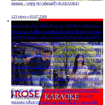
สุดยอด - วงซูซู (ซาวด์ดนตรี) (KARAOKE)
123 views • 03.07.2569
พ่อส่งเงินสามพัน ให้ฉันเรียนราม ได้อีกสักสามพัน ฉันคง
บ๊าย บาย จะไปซื้อกางเกงยีนส์ ลีวายส์มาใส่ เพราะเราเป็น
เด็กใต้ ลีวายส์อย่างเดียว อยากจะโชว์ถึงหิวโซ เด็กใต้ก็ไม่
หวั่น ตกตัวละหลายพัน กัดฟันซื้อมา ให้เด็กเทพเหลียวมอง
และต้องรู้ว่า เด็กใต้ไม่ธรรมดา แต่สุดยอด เดินโยกย้ายเย
ยวน กวนโอ๊ยพอได้ เพราะว่านุ่งลีวายส์ ตัวใหม่ใส่มา เดิน
เข้ามหาลัย จิ๊กโก๊มองหน้า ท่าจะมีปัญหา ไม่พอใจ ได้เป็น
เรื่องแน่นอน แต่ฉันไม่หวั่น เลยแหลงใต้ถามมัน ว่ามัน
พรั่นพรือ มันตอบว่าไม่พรื่อ เปลี่ยนเป็นยิ้มให้ เจอะเด็กใต้
ด้วยกัน ก็เลยรอด สุดยอด สุดยอด สุดยอด มันสุดยอด สุด
ยอด สุดยอด สุดยอด มันสุดยอด แอบหลงรักสาวราม ที่พัก
ห้องเช่า เธอผิวขาวผมยาว ปากแดงแหลงกลาง ถูกสเป็ก
จริงเธอ อยู่ห้องข้างข้าง อยากเข้าไปแหลงกลาง กลัว
ทองแดง กลับจากรามมาเจอ เธอมาซื้อข้าว แต่ก่อนนั้น