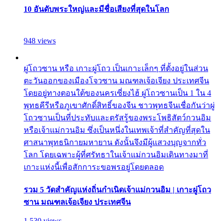
10 อันดับพระใหญ่และมีชื่อเสียงที่สุดในโลก
948 views
ผู่โถวซาน หรือ เกาะผู่โถว เป็นเกาะเล็กๆ ที่ตั้งอยู่ในส่วน
ตะวันออกของเมืองโจวซาน มณฑลเจ้อเจียง ประเทศจีน
โดยอยู่ทางตอนใต้ของนครเซี่ยงไฮ้ ผู่โถวซานเป็น 1 ใน 4
พุทธคีรีหรือภูเขาศักดิ์สิทธิ์ของจีน ชาวพุทธจีนเชื่อกันว่าผู่
โถวซานเป็นที่ประทับและตรัสรู้ของพระโพธิสัตว์กวนอิม
หรือเจ้าแม่กวนอิม ซึ่งเป็นหนึ่งในเทพเจ้าที่สำคัญที่สุดใน
ศาสนาพุทธนิกายมหายาน ดังนั้นจึงมีผู้แสวงบุญจากทั่ว
โลก โดยเฉพาะผู้ที่ศรัทธาในเจ้าแม่กวนอิมเดินทางมาที่
เกาะแห่งนี้เพื่อสักการะขอพรอยู่โดยตลอด
รวม 5 วัดสำคัญแห่งถิ่นกำเนิดเจ้าแม่กวนอิม | เกาะผู่โถว
ซาน มณฑลเจ้อเจียง ประเทศจีน
1,530 views