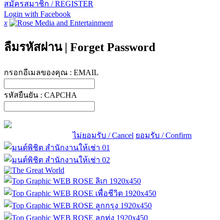
สมัครสมาชิก / REGISTER
Login with Facebook
x
ลืมรหัสผ่าน
|
Forget Password
กรอกอีเมลของคุณ :
EMAIL
รหัสยืนยัน :
CAPCHA
ไม่ยอมรับ / Cancel
ยอมรับ / Confirm