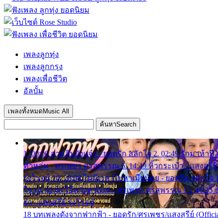
เพลงลูกทุ่ง
เพลงลูกกรุง
เพลงเพื่อชีวิต
อัลบั้ม
เพลงทั้งหมด
Music All
ค้นหา
Search
1. 00:00 สามสิบยังแจ๋ว - ยอดรัก สลักใจ 2. 02:49 รักมาห้าปี
ทำหล่น - ศรเพชร ศรสุพรรณ 6. 14:49 หิ้วกระเป๋า - แสงสุรีย์ 
รุ่งโรจน์ 10. 28:08 ไม่มีเวลาไปหาเมียน้อย - ยอดรัก สลักใ
ใจ 14. 42:49 ไอ้หวังตายแน่ - ศรเพชร ศรสุพรรณ 15. 46:35 ธา
จ๋า - แสงสุรีย์ รุ่งโรจน์
18 บทเพลงดังจากฟากฟ้า - ยอดรัก/ศรเพชร/แสงสุรีย์ (Officia