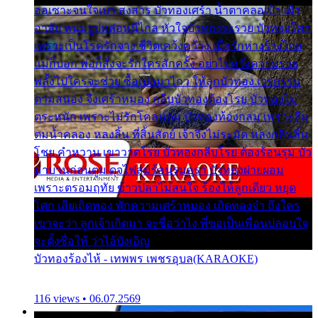
ออเซาะจนใจเบา สงสาร บัวทองเศร้า น้ำตาคลอเบ้า เฝ้า
อาลัย หนุ่มรูปหล่อหนีไกล หัวใจบัวทองระรวย บัวทองโศก
เพราะเป็นโรครักจาง ชีวิตเคว้งคว้าง เมื่อรักห่างร้างไกล
แม่ก็บอก พ่อก็สั่งจะรักใครสักครั้ง อย่าไปหวังความรวย
พลั้งไปใครจะช่วย ซื้อเปลมาไกว ให้ลูกบัวทอง เวรกรรม
ตามสนอง จึงเศร้าหมอง กลีบบัวทองต้องโรย บัวทองไม่
ตระหนัก เพราะไม่รักโคลนตม บัวทองท้องกลม เพราะลืม
ตมน้ำคลอง หลงลิ้น ที่สิ้นสัตย์ เจ้าจึงไม่ระมัด หลงกลิ่นลิ้น
โชย คำหวาน เขาวาดโรย บัวทองกลีบโรย ต้องร้อนรุม บัว
มาบานก่อนตูม ดุจไฟสุมร้อนรุมอุรา บัวทองผ่ายผอม
เพราะตรอมฤทัย ข้าวปลาไม่สนใจ ร้องไห้ลูกเดียว หยุด
โศก เสียเถิดทอง พักความเศร้าหมอง เถิดทองจ๋า ถึงใคร
เขาจะว่า ลูกเจ้าเกิดมา จะชื่อว่าไง พี่ขอเป็นเพื่อนปลอบใจ
จะตั้งชื่อให้ ว่าไอ้บังเอิญ
บัวทองร้องไห้ - เทพพร เพชรอุบล(KARAOKE)
116 views • 06.07.2569