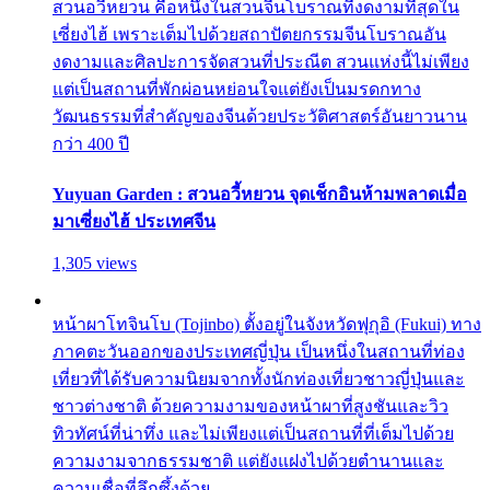
สวนอวี้หยวน คือหนึ่งในสวนจีนโบราณที่งดงามที่สุดใน
เซี่ยงไฮ้ เพราะเต็มไปด้วยสถาปัตยกรรมจีนโบราณอัน
งดงามและศิลปะการจัดสวนที่ประณีต สวนแห่งนี้ไม่เพียง
แต่เป็นสถานที่พักผ่อนหย่อนใจแต่ยังเป็นมรดกทาง
วัฒนธรรมที่สำคัญของจีนด้วยประวัติศาสตร์อันยาวนาน
กว่า 400 ปี
Yuyuan Garden : สวนอวี้หยวน จุดเช็กอินห้ามพลาดเมื่อ
มาเซี่ยงไฮ้ ประเทศจีน
1,305 views
หน้าผาโทจินโบ (Tojinbo) ตั้งอยู่ในจังหวัดฟุกุอิ (Fukui) ทาง
ภาคตะวันออกของประเทศญี่ปุ่น เป็นหนึ่งในสถานที่ท่อง
เที่ยวที่ได้รับความนิยมจากทั้งนักท่องเที่ยวชาวญี่ปุ่นและ
ชาวต่างชาติ ด้วยความงามของหน้าผาที่สูงชันและวิว
ทิวทัศน์ที่น่าทึ่ง และไม่เพียงแต่เป็นสถานที่ที่เต็มไปด้วย
ความงามจากธรรมชาติ แต่ยังแฝงไปด้วยตำนานและ
ความเชื่อที่ลึกซึ้งด้วย