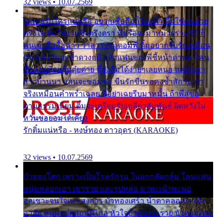
32 views • 10.07.2569
ไม่เคยรักใครแน่หรือ อยากเชื่อถือก็ไม่กล้า ติ๋มใช่คนสวย
ตรึงใจ ติ๋มใช่งามซึ้งตรึงตรา พี่หรือจะมาหมายร่วมชีวี ก็
คนเขาลืออื้อฉาว ว่าสาวๆรุมตอมพี่ ติ๋มอยากรับรักเหมือน
กัน แต่หวั่นจะช้ำดวงฤดี กลัวแฟนของพี่ชี้หน้าด่าทอ ก็คน
ชื่อต๋อยต้อยตุ้มตุ๋ยต่าย พี่ยังลืมได้ง่ายๆเลยหนอ แค่ตัวเรา
สาวบ้านนา แสนจะซอมซ่อ ขืนรักขืนรอคงช้ำสักวัน ถ้า
จริงเหมือนคำพร่ำเฉลย พี่อย่าเฉยรีบมาหมั้น ถ้าพี่สู่ขอ
ตามธรรมเนียม ติ๋มจะเตรียมรับเกลียวสัมพันธ์ ผิดหวังไม่
หวั่นขอยอมได้เคียง
รักติ๋มแน่หรือ - หงษ์ทอง ดาวอุดร (KARAOKE)
32 views • 10.07.2569
บัวทองโศก เพราะเป็นโรครักรุม ในอกกลัดกลุ้ม โดนแฟน
หนุ่มหลอกเอา เขารวย และรูปหล่อ มาพะเน้าพะนอ
ออเซาะจนใจเบา สงสาร บัวทองเศร้า น้ำตาคลอเบ้า เฝ้า
อาลัย หนุ่มรูปหล่อหนีไกล หัวใจบัวทองระรวย บัวทองโศก