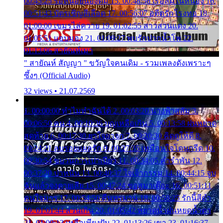
00:45:25 รอหน่อยน้องติ๋ม 15. 00:48:56 เรือล่มในหนอง 16.
00:51:43 บัตรเชิญสีเลือด 17. 00:56:07 อดีตรักโรงทอ 18.
01:00:00 เขมรไล่ควาย 19. 01:02:55 สาวสวนแตง 20.
01:05:51 แอบมอง 21. 01:09:27 พบรักปากน้ำโพ 22.
01:13:06 สายัณห์เมา
" สายัณห์ สัญญา " ขวัญใจคนเดิม - รวมเพลงดังเพราะๆ
ซึ้งๆ (Official Audio)
32 views • 21.07.2569
1. 00:00:00 ทำไมทำฉันได้ 2. 00:03:20 นางฟ้าสลัม 3.
00:06:50 คน 4. 00:10:36 บุญเหลือเกิน 5. 00:13:58 ฝนหยาด
สุดท้าย 6. 00:17:30 ยาใจยาจก 7. 00:20:30 คิดดูให้ดี 8.
00:24:21 ลบรอยแผลรัก 9. 00:27:35 เหมือนใจโดนกรีด 10.
00:30:54 ขบวนการเปาเปียว 11. 00:34:05 คำรำพัน 12.
00:37:20 ปาหนัน 13. 00:40:37 ใจเจ้ากรรม 14. 00:44:15 จูบ
ฉันแล้วจงตายเสีย 15. 00:47:24 ขอสูมาเต๊อะ 16. 00:51:11
คนใจมาร 17. 00:54:50 คืนทรมาน 18. 00:58:25 รักนี้สีดำ
19. 01:01:44 ส่วนเกิน 20. 01:05:42 หยาดน้ำฝนหยดน้ำตา
21. 01:09:13 เหลือเพียงฝัน 22. 01:13:26 เขา 23. 01:16:37