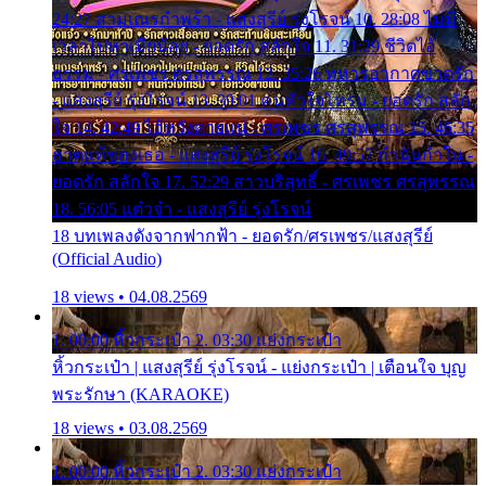
24:27 สามเณรกำพร้า - แสงสุรีย์ รุ่งโรจน์ 10. 28:08 ไม่มี
เวลาไปหาเมียน้อย - ยอดรัก สลักใจ 11. 31:29 ชีวิตไอ้
ธรรม - ศรเพชร ศรสุพรรณ 12. 35:26 ทหารอากาศขาดรัก
- แสงสุรีย์ รุ่งโรจน์ 13. 39:01 คนหัวใจโทรม - ยอดรัก สลัก
ใจ 14. 42:49 ไอ้หวังตายแน่ - ศรเพชร ศรสุพรรณ 15. 46:35
ธาตุแท้ของเธอ - แสงสุรีย์ รุ่งโรจน์ 16. 49:57 กำนันกำใน -
ยอดรัก สลักใจ 17. 52:29 สาวบริสุทธิ์ - ศรเพชร ศรสุพรรณ
18. 56:05 แต๋วจ๋า - แสงสุรีย์ รุ่งโรจน์
18 บทเพลงดังจากฟากฟ้า - ยอดรัก/ศรเพชร/แสงสุรีย์
(Official Audio)
18 views • 04.08.2569
1. 00:00 หิ้วกระเป๋า 2. 03:30 แย่งกระเป๋า
หิ้วกระเป๋า | แสงสุรีย์ รุ่งโรจน์ - แย่งกระเป๋า | เตือนใจ บุญ
พระรักษา (KARAOKE)
18 views • 03.08.2569
1. 00:00 หิ้วกระเป๋า 2. 03:30 แย่งกระเป๋า