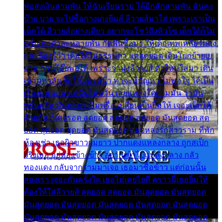
พ่อส่งเงินสามพัน ให้ฉันเรียนราม ได้อีกสักสามพัน ฉันคง
บ๊าย บาย จะไปซื้อกางเกงยีนส์ ลีวายส์มาใส่ เพราะเราเป็น
เด็กใต้ ลีวายส์อย่างเดียว อยากจะโชว์ถึงหิวโซ เด็กใต้ก็ไม่
หวั่น ตกตัวละหลายพัน กัดฟันซื้อมา ให้เด็กเทพเหลียวมอง
และต้องรู้ว่า เด็กใต้ไม่ธรรมดา แต่สุดยอด เดินโยกย้ายเย
ยวน กวนโอ๊ยพอได้ เพราะว่านุ่งลีวายส์ ตัวใหม่ใส่มา เดิน
เข้ามหาลัย จิ๊กโก๊มองหน้า ท่าจะมีปัญหา ไม่พอใจ ได้เป็น
เรื่องแน่นอน แต่ฉันไม่หวั่น เลยแหลงใต้ถามมัน ว่ามัน
พรั่นพรือ มันตอบว่าไม่พรื่อ เปลี่ยนเป็นยิ้มให้ เจอะเด็กใต้
ด้วยกัน ก็เลยรอด สุดยอด สุดยอด สุดยอด มันสุดยอด สุด
ยอด สุดยอด สุดยอด มันสุดยอด แอบหลงรักสาวราม ที่พัก
ห้องเช่า เธอผิวขาวผมยาว ปากแดงแหลงกลาง ถูกสเป็ก
จริงเธอ อยู่ห้องข้างข้าง อยากเข้าไปแหลงกลาง กลัว
ทองแดง กลับจากรามมาเจอ เธอมาซื้อข้าว แต่ก่อนนั้น
สองเรา เจอะกันครั้งใด เธอไม่เคยไยดี คราวนี้เธอยิ้มให้
ต้องให้ใส่ลีวายส์ สุดยอด สุดยอด มันสุดยอด มันสุดยอด
มันสุดยอด มันสุดยอด มันสุดยอด มันสุดยอด มันสุดยอด
มันสุดยอด มันสุดยอด มันสุดยอด มันสุดยอด มันสุดยอด