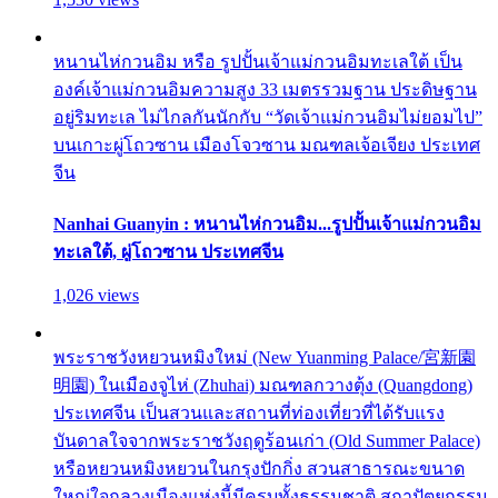
หนานไห่กวนอิม หรือ รูปปั้นเจ้าแม่กวนอิมทะเลใต้ เป็น
องค์เจ้าแม่กวนอิมความสูง 33 เมตรรวมฐาน ประดิษฐาน
อยู่ริมทะเล ไม่ไกลกันนักกับ “วัดเจ้าแม่กวนอิมไม่ยอมไป”
บนเกาะผู่โถวซาน เมืองโจวซาน มณฑลเจ้อเจียง ประเทศ
จีน
Nanhai Guanyin : หนานไห่กวนอิม...รูปปั้นเจ้าแม่กวนอิม
ทะเลใต้, ผู่โถวซาน ประเทศจีน
1,026 views
พระราชวังหยวนหมิงใหม่ (New Yuanming Palace/宮新園
明園) ในเมืองจูไห่ (Zhuhai) มณฑลกวางตุ้ง (Quangdong)
ประเทศจีน เป็นสวนและสถานที่ท่องเที่ยวที่ได้รับแรง
บันดาลใจจากพระราชวังฤดูร้อนเก่า (Old Summer Palace)
หรือหยวนหมิงหยวนในกรุงปักกิ่ง สวนสาธารณะขนาด
ใหญ่ใจกลางเมืองแห่งนี้มีครบทั้งธรรมชาติ สถาปัตยกรรม