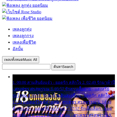
เพลงลูกทุ่ง
เพลงลูกกรุง
เพลงเพื่อชีวิต
อัลบั้ม
เพลงทั้งหมด
Music All
ค้นหา
Search
1. 00:00 สามสิบยังแจ๋ว - ยอดรัก สลักใจ 2. 02:49 รักมาห้าปี
- ศรเพชร ศรสุพรรณ 3. 05:57 รักสาวเสื้อลาย - แสงสุรีย์
รุ่งโรจน์ 4. 09:51 รักสะท้านดินสะเทือน - ยอดรัก สลักใจ 5.
12:23 มอเตอร์ไซค์ทำหล่น - ศรเพชร ศรสุพรรณ 6. 14:49
หิ้วกระเป๋า - แสงสุรีย์ รุ่งโรจน์ 7. 17:57 รักเผื่อเลือก - ยอด
รัก สลักใจ 8. 21:21 น้ำตาไอ้หนุ่ม - ศรเพชร ศรสุพรรณ 9.