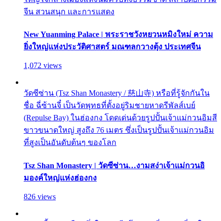
จีน สวนสนุก และการแสดง
New Yuanming Palace | พระราชวังหยวนหมิงใหม่ ความ
ยิ่งใหญ่แห่งประวัติศาสตร์ มณฑลกวางตุ้ง ประเทศจีน
1,072 views
วัดซีซ่าน (Tsz Shan Monastery / 慈山寺) หรือที่รู้จักกันใน
ชื่อ ฉี่ซ้านจี๋ เป็นวัดพุทธที่ตั้งอยู่ริมชายหาดรีพัลส์เบย์
(Repulse Bay) ในฮ่องกง โดดเด่นด้วยรูปปั้นเจ้าแม่กวนอิมสี
ขาวขนาดใหญ่ สูงถึง 76 เมตร ซึ่งเป็นรูปปั้นเจ้าแม่กวนอิม
ที่สูงเป็นอันดับต้นๆ ของโลก
Tsz Shan Monastery | วัดซีซ่าน…งามสง่าเจ้าแม่กวนอิ
มองค์ใหญ่แห่งฮ่องกง
826 views