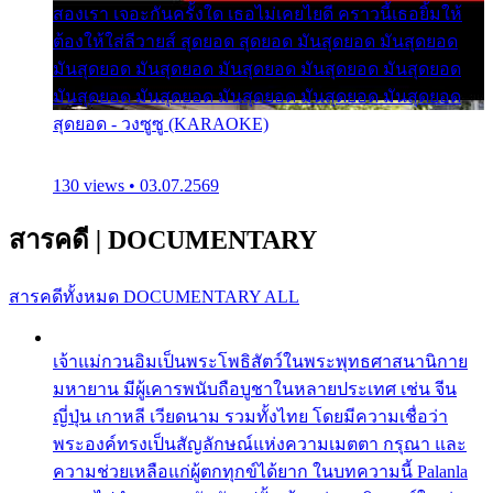
สองเรา เจอะกันครั้งใด เธอไม่เคยไยดี คราวนี้เธอยิ้มให้
ต้องให้ใส่ลีวายส์ สุดยอด สุดยอด มันสุดยอด มันสุดยอด
มันสุดยอด มันสุดยอด มันสุดยอด มันสุดยอด มันสุดยอด
มันสุดยอด มันสุดยอด มันสุดยอด มันสุดยอด มันสุดยอด
สุดยอด - วงซูซู (KARAOKE)
130 views • 03.07.2569
สารคดี
|
DOCUMENTARY
สารคดีทั้งหมด
DOCUMENTARY ALL
เจ้าแม่กวนอิมเป็นพระโพธิสัตว์ในพระพุทธศาสนานิกาย
มหายาน มีผู้เคารพนับถือบูชาในหลายประเทศ เช่น จีน
ญี่ปุ่น เกาหลี เวียดนาม รวมทั้งไทย โดยมีความเชื่อว่า
พระองค์ทรงเป็นสัญลักษณ์แห่งความเมตตา กรุณา และ
ความช่วยเหลือแก่ผู้ตกทุกข์ได้ยาก ในบทความนี้ Palanla