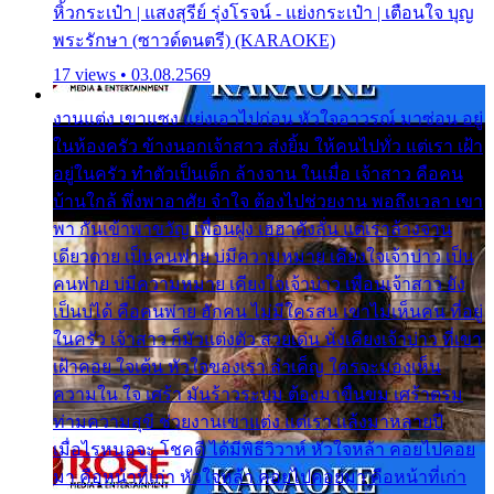
หิ้วกระเป๋า | แสงสุรีย์ รุ่งโรจน์ - แย่งกระเป๋า | เตือนใจ บุญ
พระรักษา (ซาวด์ดนตรี) (KARAOKE)
17 views • 03.08.2569
งานแต่ง เขาแซง แย่งเอาไปก่อน หัวใจอาวรณ์ มาซ่อน อยู่
ในห้องครัว ข้างนอกเจ้าสาว ส่งยิ้ม ให้คนไปทั่ว แต่เรา เฝ้า
อยู่ในครัว ทำตัวเป็นเด็ก ล้างจาน ในเมื่อ เจ้าสาว คือคน
บ้านใกล้ พึ่งพาอาศัย จำใจ ต้องไปช่วยงาน พอถึงเวลา เขา
พา กันเข้าพาขวัญ เพื่อนฝูง เฮฮาดังลั่น แต่เราล้างจาน
เดียวดาย เป็นคนพ่าย บ่มีความหมาย เคียงใจเจ้าบ่าว เป็น
คนพ่าย บ่มีความหมาย เคียงใจเจ้าบ่าว เพื่อนเจ้าสาว ยัง
เป็นบ่ได้ คือคนพ่าย ฮักคน ไม่มีใครสน เขาไม่เห็นคน ที่อยู่
ในครัว เจ้าสาว ก็มัวแต่งตัว สวยเด่น นั่งเคียงเจ้าบ่าว ที่เขา
เฝ้าคอย ใจเต้น หัวใจของเรา ลำเค็ญ ใครจะมองเห็น
ความใน ใจ เศร้า มันร้าวระบม ต้องมาขื่นขม เศร้าตรม
ท่ามความสุขี ช่วยงานเขาแต่ง แต่เรา แล้งมาหลายปี
เมื่อไรหนอจะ โชคดี ได้มีพิธีวิวาห์ หัวใจหล้า คอยไปคอย
มา คือหน้าที่เก่า หัวใจหล้า คอยไปคอยมา คือหน้าที่เก่า