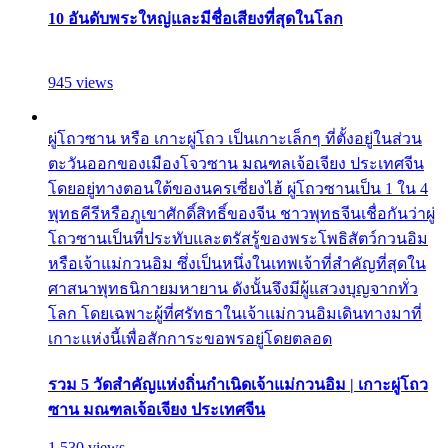
10 อันดับพระใหญ่และมีชื่อเสียงที่สุดในโลก
945 views
ผู่โถวซาน หรือ เกาะผู่โถว เป็นเกาะเล็กๆ ที่ตั้งอยู่ในส่วน
ตะวันออกของเมืองโจวซาน มณฑลเจ้อเจียง ประเทศจีน
โดยอยู่ทางตอนใต้ของนครเซี่ยงไฮ้ ผู่โถวซานเป็น 1 ใน 4
พุทธคีรีหรือภูเขาศักดิ์สิทธิ์ของจีน ชาวพุทธจีนเชื่อกันว่าผู่
โถวซานเป็นที่ประทับและตรัสรู้ของพระโพธิสัตว์กวนอิม
หรือเจ้าแม่กวนอิม ซึ่งเป็นหนึ่งในเทพเจ้าที่สำคัญที่สุดใน
ศาสนาพุทธนิกายมหายาน ดังนั้นจึงมีผู้แสวงบุญจากทั่ว
โลก โดยเฉพาะผู้ที่ศรัทธาในเจ้าแม่กวนอิมเดินทางมาที่
เกาะแห่งนี้เพื่อสักการะขอพรอยู่โดยตลอด
รวม 5 วัดสำคัญแห่งถิ่นกำเนิดเจ้าแม่กวนอิม | เกาะผู่โถว
ซาน มณฑลเจ้อเจียง ประเทศจีน
1,530 views