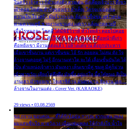
ในครัว เจ้าสาว ก็มัวแต่งตัว สวยเด่น นั่งเคียงเจ้าบ่าว ที่เขา
เฝ้าคอย ใจเต้น หัวใจของเรา ลำเค็ญ ใครจะมองเห็น
ความใน ใจ เศร้า มันร้าวระบม ต้องมาขื่นขม เศร้าตรม
ท่ามความสุขี ช่วยงานเขาแต่ง แต่เรา แล้งมาหลายปี
เมื่อไรหนอจะ โชคดี ได้มีพิธีวิวาห์ หัวใจหล้า คอยไปคอย
มา คือหน้าที่เก่า หัวใจหล้า คอยไปคอยมา คือหน้าที่เก่า
คือหยังเขา มีงานแต่งแล้ว ไปล้างแต่จาน ดั่งถูกประหาร
เมื่อเขาชื่นบาน แต่เราขื่นขม โอ้ รัก ลอยลม ไม่สม ดัง ใจ
ล้างจานคอยคู่ ไม่รู้ อีกนานเท่าใด จะได้ เลื่อนขั้นบันได ได้
เป็น ตำแหน่งเจ้าสาว มันเหงา เห็นเขามีคู่ ซมดู มีคู่ก็ม่วน
เข้าพาขวัญ เสียงโห่ตึงตึง มันซึ้ง อยู่แก่ใจ มื้อใด๋หนอ สิเป็น
งานเฮา มัวซอยเขา ใจเฮาซิด้าน มันทรมาน จับจาน เอย…
ล้างจานในงานแต่ง - Cover Ver. (KARAOKE)
29 views • 03.08.2569
ขอ กราบ ขอบคุณ.... ที่ได้รับไออุ่น การุณ จากแฟน เพลง
ผมแสนชื่นใจ หายวังเวง เมื่อแฟนเพลง ให้กำลังใจ น้ำใจ