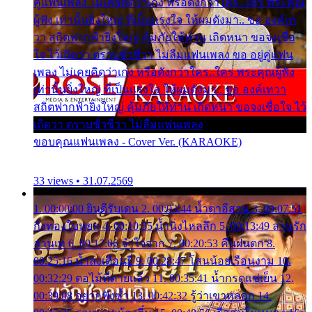
คู่แฟนเพลง ไม่เคยคิดว่าเก่ง หรือดังกว่าใคร..ใคร พระคุณ
ผู้ฟัง เท่านั้นยิ่งใหญ่ ที่เป็นแรงใจ ให้ผมดังมา.. ขอ องค์เท
วา สถิตฟากฟ้ายิ่งใหญ่ คุ้มภัยให้ท่าน เถิดหนา ขอจงเชื่อ
ใจ ไว้เถิดว่า ตราบชั่วชีวา ไม่ลืมแฟนเพลง ขอ อยู่คู่แฟน
เพลง ไม่เคยคิดว่าเก่ง หรือดังกว่าใคร..ใคร พระคุณผู้ฟัง
เท่านั้นยิ่งใหญ่ ที่เป็นแรงใจ ให้ผมดังมา.. ขอ องค์เทวา
สถิตฟากฟ้ายิ่งใหญ่ คุ้มภัยให้ท่าน เถิดหนา ขอจงเชื่อใจ ไว้
เถิดว่า ตราบชั่วชีวา ไม่ลืมแฟนเพลง
ขอบคุณแฟนเพลง - Cover Ver. (KARAOKE)
33 views • 31.07.2569
1. 00:00:00 ยินดีรับเดน 2. 00:03:44 น้ำตาอีสาน 3. 00:07:51
กิ่งทองใบหยก 4. 00:10:35 น้ำนิ่งไหลลึก 5. 00:13:49 ลานรัก
ลานเท 6. 00:17:06 จำใจจาก 7. 00:20:53 คืนฝนตก 8.
00:25:16 น้ำลงเดือนยี่ 9. 00:28:47 โสนน้อยเรือนงาม 10.
00:32:29 ตอไม้ที่ตายแล้ว 11. 00:35:41 น้ำกรดแช่เย็น 12.
00:39:08 อยากฟังซ้ำ 13. 00:42:32 รู้ว่าเขาหลอก 14.