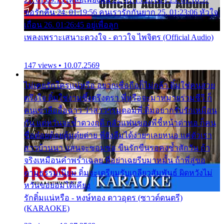
ขอรักคืน 24. 01:19:56 คนเรารักกันยาก 25. 01:23:06 หัวใจ
เถื่อน 26. 01:26:45 อยู่เพื่อลูก
เพลงเพราะเสนาะดวงใจ - ดาวใจ ไพจิตร (Official Audio)
147 views • 10.07.2569
ไม่เคยรักใครแน่หรือ อยากเชื่อถือก็ไม่กล้า ติ๋มใช่คนสวย
ตรึงใจ ติ๋มใช่งามซึ้งตรึงตรา พี่หรือจะมาหมายร่วมชีวี ก็
คนเขาลืออื้อฉาว ว่าสาวๆรุมตอมพี่ ติ๋มอยากรับรักเหมือน
กัน แต่หวั่นจะช้ำดวงฤดี กลัวแฟนของพี่ชี้หน้าด่าทอ ก็คน
ชื่อต๋อยต้อยตุ้มตุ๋ยต่าย พี่ยังลืมได้ง่ายๆเลยหนอ แค่ตัวเรา
สาวบ้านนา แสนจะซอมซ่อ ขืนรักขืนรอคงช้ำสักวัน ถ้า
จริงเหมือนคำพร่ำเฉลย พี่อย่าเฉยรีบมาหมั้น ถ้าพี่สู่ขอ
ตามธรรมเนียม ติ๋มจะเตรียมรับเกลียวสัมพันธ์ ผิดหวังไม่
หวั่นขอยอมได้เคียง
รักติ๋มแน่หรือ - หงษ์ทอง ดาวอุดร (ซาวด์ดนตรี)
(KARAOKE)