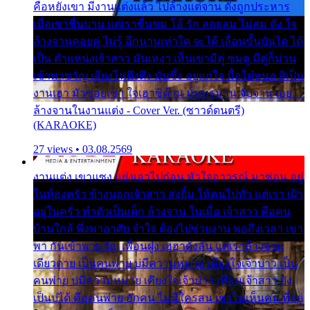
คือหยังเขา มีงานแต่งแล้ว ไปล้างแต่จาน ดั่งถูกประหาร
เมื่อเขาชื่นบาน แต่เราขื่นขม โอ้ รัก ลอยลม ไม่สม ดัง ใจ
ล้างจานคอยคู่ ไม่รู้ อีกนานเท่าใด จะได้ เลื่อนขั้นบันได ได้
เป็น ตำแหน่งเจ้าสาว มันเหงา เห็นเขามีคู่ ซมดู มีคู่ก็ม่วน
เข้าพาขวัญ เสียงโห่ตึงตึง มันซึ้ง อยู่แก่ใจ มื้อใด๋หนอ สิเป็น
งานเฮา มัวซอยเขา ใจเฮาซิด้าน มันทรมาน จับจาน เอย…
ล้างจานในงานแต่ง - Cover Ver. (ซาวด์ดนตรี)
(KARAOKE)
27 views • 03.08.2569
งานแต่ง เขาแซง แย่งเอาไปก่อน หัวใจอาวรณ์ มาซ่อน อยู่
ในห้องครัว ข้างนอกเจ้าสาว ส่งยิ้ม ให้คนไปทั่ว แต่เรา เฝ้า
อยู่ในครัว ทำตัวเป็นเด็ก ล้างจาน ในเมื่อ เจ้าสาว คือคน
บ้านใกล้ พึ่งพาอาศัย จำใจ ต้องไปช่วยงาน พอถึงเวลา เขา
พา กันเข้าพาขวัญ เพื่อนฝูง เฮฮาดังลั่น แต่เราล้างจาน
เดียวดาย เป็นคนพ่าย บ่มีความหมาย เคียงใจเจ้าบ่าว เป็น
คนพ่าย บ่มีความหมาย เคียงใจเจ้าบ่าว เพื่อนเจ้าสาว ยัง
เป็นบ่ได้ คือคนพ่าย ฮักคน ไม่มีใครสน เขาไม่เห็นคน ที่อยู่