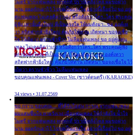
ไมตรี จากแฟนเพลง ทุกทุกที่ ปราณีหลั่งไหล ผมขอฝาก
นาม ยอดรักเอาไว้ โปรดเป็นแรงใจ อย่างนี้เรื่อยไป ขอ อยู่
คู่แฟนเพลง ไม่เคยคิดว่าเก่ง หรือดังกว่าใคร..ใคร พระคุณ
ผู้ฟัง เท่านั้นยิ่งใหญ่ ที่เป็นแรงใจ ให้ผมดังมา.. ขอ องค์เท
วา สถิตฟากฟ้ายิ่งใหญ่ คุ้มภัยให้ท่าน เถิดหนา ขอจงเชื่อ
ใจ ไว้เถิดว่า ตราบชั่วชีวา ไม่ลืมแฟนเพลง ขอ อยู่คู่แฟน
เพลง ไม่เคยคิดว่าเก่ง หรือดังกว่าใคร..ใคร พระคุณผู้ฟัง
เท่านั้นยิ่งใหญ่ ที่เป็นแรงใจ ให้ผมดังมา.. ขอ องค์เทวา
สถิตฟากฟ้ายิ่งใหญ่ คุ้มภัยให้ท่าน เถิดหนา ขอจงเชื่อใจ ไว้
เถิดว่า ตราบชั่วชีวา ไม่ลืมแฟนเพลง
ขอบคุณแฟนเพลง - Cover Ver. (ซาวด์ดนตรี) (KARAOKE)
34 views • 31.07.2569
ขอ กราบ ขอบคุณ.... ที่ได้รับไออุ่น การุณ จากแฟน เพลง
ผมแสนชื่นใจ หายวังเวง เมื่อแฟนเพลง ให้กำลังใจ น้ำใจ
ไมตรี จากแฟนเพลง ทุกทุกที่ ปราณีหลั่งไหล ผมขอฝาก
นาม ยอดรักเอาไว้ โปรดเป็นแรงใจ อย่างนี้เรื่อยไป ขอ อยู่