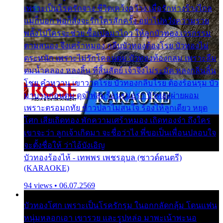
เพราะเป็นโรครักจาง ชีวิตเคว้งคว้าง เมื่อรักห่างร้างไกล
แม่ก็บอก พ่อก็สั่งจะรักใครสักครั้ง อย่าไปหวังความรวย
พลั้งไปใครจะช่วย ซื้อเปลมาไกว ให้ลูกบัวทอง เวรกรรม
ตามสนอง จึงเศร้าหมอง กลีบบัวทองต้องโรย บัวทองไม่
ตระหนัก เพราะไม่รักโคลนตม บัวทองท้องกลม เพราะลืม
ตมน้ำคลอง หลงลิ้น ที่สิ้นสัตย์ เจ้าจึงไม่ระมัด หลงกลิ่นลิ้น
โชย คำหวาน เขาวาดโรย บัวทองกลีบโรย ต้องร้อนรุม บัว
มาบานก่อนตูม ดุจไฟสุมร้อนรุมอุรา บัวทองผ่ายผอม
เพราะตรอมฤทัย ข้าวปลาไม่สนใจ ร้องไห้ลูกเดียว หยุด
โศก เสียเถิดทอง พักความเศร้าหมอง เถิดทองจ๋า ถึงใคร
เขาจะว่า ลูกเจ้าเกิดมา จะชื่อว่าไง พี่ขอเป็นเพื่อนปลอบใจ
จะตั้งชื่อให้ ว่าไอ้บังเอิญ
บัวทองร้องไห้ - เทพพร เพชรอุบล (ซาวด์ดนตรี)
(KARAOKE)
94 views • 06.07.2569
บัวทองโศก เพราะเป็นโรครักรุม ในอกกลัดกลุ้ม โดนแฟน
หนุ่มหลอกเอา เขารวย และรูปหล่อ มาพะเน้าพะนอ