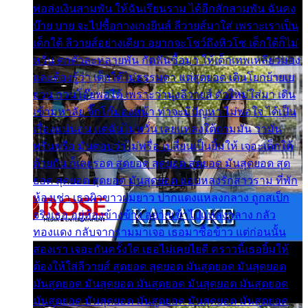
พ่อส่งเงินสามพัน ให้ฉันเรียนราม ได้อีกสักสามพัน ฉันคง
บ๊าย บาย จะไปซื้อกางเกงยีนส์ ลีวายส์มาใส่ เพราะเราเป็น
เด็กใต้ ลีวายส์อย่างเดียว อยากจะโชว์ถึงหิวโซ เด็กใต้ก็ไม่
หวั่น ตกตัวละหลายพัน กัดฟันซื้อมา ให้เด็กเทพเหลียวมอง
และต้องรู้ว่า เด็กใต้ไม่ธรรมดา แต่สุดยอด เดินโยกย้ายเย
ยวน กวนโอ๊ยพอได้ เพราะว่านุ่งลีวายส์ ตัวใหม่ใส่มา เดิน
เข้ามหาลัย จิ๊กโก๊มองหน้า ท่าจะมีปัญหา ไม่พอใจ ได้เป็น
เรื่องแน่นอน แต่ฉันไม่หวั่น เลยแหลงใต้ถามมัน ว่ามัน
พรั่นพรือ มันตอบว่าไม่พรื่อ เปลี่ยนเป็นยิ้มให้ เจอะเด็กใต้
ด้วยกัน ก็เลยรอด สุดยอด สุดยอด สุดยอด มันสุดยอด สุด
ยอด สุดยอด สุดยอด มันสุดยอด แอบหลงรักสาวราม ที่พัก
ห้องเช่า เธอผิวขาวผมยาว ปากแดงแหลงกลาง ถูกสเป็ก
จริงเธอ อยู่ห้องข้างข้าง อยากเข้าไปแหลงกลาง กลัว
ทองแดง กลับจากรามมาเจอ เธอมาซื้อข้าว แต่ก่อนนั้น
สองเรา เจอะกันครั้งใด เธอไม่เคยไยดี คราวนี้เธอยิ้มให้
ต้องให้ใส่ลีวายส์ สุดยอด สุดยอด มันสุดยอด มันสุดยอด
มันสุดยอด มันสุดยอด มันสุดยอด มันสุดยอด มันสุดยอด
มันสุดยอด มันสุดยอด มันสุดยอด มันสุดยอด มันสุดยอด