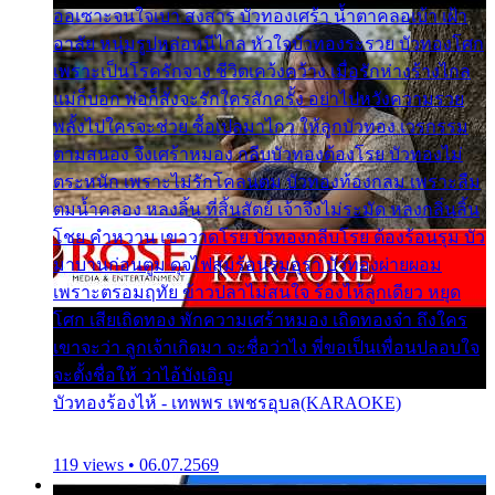
ออเซาะจนใจเบา สงสาร บัวทองเศร้า น้ำตาคลอเบ้า เฝ้า
อาลัย หนุ่มรูปหล่อหนีไกล หัวใจบัวทองระรวย บัวทองโศก
เพราะเป็นโรครักจาง ชีวิตเคว้งคว้าง เมื่อรักห่างร้างไกล
แม่ก็บอก พ่อก็สั่งจะรักใครสักครั้ง อย่าไปหวังความรวย
พลั้งไปใครจะช่วย ซื้อเปลมาไกว ให้ลูกบัวทอง เวรกรรม
ตามสนอง จึงเศร้าหมอง กลีบบัวทองต้องโรย บัวทองไม่
ตระหนัก เพราะไม่รักโคลนตม บัวทองท้องกลม เพราะลืม
ตมน้ำคลอง หลงลิ้น ที่สิ้นสัตย์ เจ้าจึงไม่ระมัด หลงกลิ่นลิ้น
โชย คำหวาน เขาวาดโรย บัวทองกลีบโรย ต้องร้อนรุม บัว
มาบานก่อนตูม ดุจไฟสุมร้อนรุมอุรา บัวทองผ่ายผอม
เพราะตรอมฤทัย ข้าวปลาไม่สนใจ ร้องไห้ลูกเดียว หยุด
โศก เสียเถิดทอง พักความเศร้าหมอง เถิดทองจ๋า ถึงใคร
เขาจะว่า ลูกเจ้าเกิดมา จะชื่อว่าไง พี่ขอเป็นเพื่อนปลอบใจ
จะตั้งชื่อให้ ว่าไอ้บังเอิญ
บัวทองร้องไห้ - เทพพร เพชรอุบล(KARAOKE)
119 views • 06.07.2569