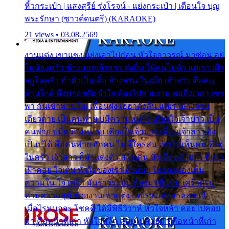
หิ้วกระเป๋า | แสงสุรีย์ รุ่งโรจน์ - แย่งกระเป๋า | เตือนใจ บุญ
พระรักษา (ซาวด์ดนตรี) (KARAOKE)
21 views • 03.08.2569
งานแต่ง เขาแซง แย่งเอาไปก่อน หัวใจอาวรณ์ มาซ่อน อยู่
ในห้องครัว ข้างนอกเจ้าสาว ส่งยิ้ม ให้คนไปทั่ว แต่เรา เฝ้า
อยู่ในครัว ทำตัวเป็นเด็ก ล้างจาน ในเมื่อ เจ้าสาว คือคน
บ้านใกล้ พึ่งพาอาศัย จำใจ ต้องไปช่วยงาน พอถึงเวลา เขา
พา กันเข้าพาขวัญ เพื่อนฝูง เฮฮาดังลั่น แต่เราล้างจาน
เดียวดาย เป็นคนพ่าย บ่มีความหมาย เคียงใจเจ้าบ่าว เป็น
คนพ่าย บ่มีความหมาย เคียงใจเจ้าบ่าว เพื่อนเจ้าสาว ยัง
เป็นบ่ได้ คือคนพ่าย ฮักคน ไม่มีใครสน เขาไม่เห็นคน ที่อยู่
ในครัว เจ้าสาว ก็มัวแต่งตัว สวยเด่น นั่งเคียงเจ้าบ่าว ที่เขา
เฝ้าคอย ใจเต้น หัวใจของเรา ลำเค็ญ ใครจะมองเห็น
ความใน ใจ เศร้า มันร้าวระบม ต้องมาขื่นขม เศร้าตรม
ท่ามความสุขี ช่วยงานเขาแต่ง แต่เรา แล้งมาหลายปี
เมื่อไรหนอจะ โชคดี ได้มีพิธีวิวาห์ หัวใจหล้า คอยไปคอย
มา คือหน้าที่เก่า หัวใจหล้า คอยไปคอยมา คือหน้าที่เก่า