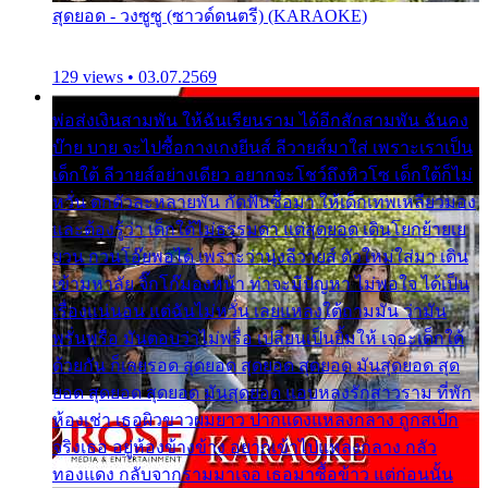
สุดยอด - วงซูซู (ซาวด์ดนตรี) (KARAOKE)
129 views • 03.07.2569
พ่อส่งเงินสามพัน ให้ฉันเรียนราม ได้อีกสักสามพัน ฉันคง
บ๊าย บาย จะไปซื้อกางเกงยีนส์ ลีวายส์มาใส่ เพราะเราเป็น
เด็กใต้ ลีวายส์อย่างเดียว อยากจะโชว์ถึงหิวโซ เด็กใต้ก็ไม่
หวั่น ตกตัวละหลายพัน กัดฟันซื้อมา ให้เด็กเทพเหลียวมอง
และต้องรู้ว่า เด็กใต้ไม่ธรรมดา แต่สุดยอด เดินโยกย้ายเย
ยวน กวนโอ๊ยพอได้ เพราะว่านุ่งลีวายส์ ตัวใหม่ใส่มา เดิน
เข้ามหาลัย จิ๊กโก๊มองหน้า ท่าจะมีปัญหา ไม่พอใจ ได้เป็น
เรื่องแน่นอน แต่ฉันไม่หวั่น เลยแหลงใต้ถามมัน ว่ามัน
พรั่นพรือ มันตอบว่าไม่พรื่อ เปลี่ยนเป็นยิ้มให้ เจอะเด็กใต้
ด้วยกัน ก็เลยรอด สุดยอด สุดยอด สุดยอด มันสุดยอด สุด
ยอด สุดยอด สุดยอด มันสุดยอด แอบหลงรักสาวราม ที่พัก
ห้องเช่า เธอผิวขาวผมยาว ปากแดงแหลงกลาง ถูกสเป็ก
จริงเธอ อยู่ห้องข้างข้าง อยากเข้าไปแหลงกลาง กลัว
ทองแดง กลับจากรามมาเจอ เธอมาซื้อข้าว แต่ก่อนนั้น