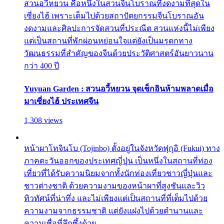
สวนอวี้หยวน คือหนึ่งในสวนจีนโบราณที่งดงามที่สุดใน
เซี่ยงไฮ้ เพราะเต็มไปด้วยสถาปัตยกรรมจีนโบราณอัน
งดงามและศิลปะการจัดสวนที่ประณีต สวนแห่งนี้ไม่เพียง
แต่เป็นสถานที่พักผ่อนหย่อนใจแต่ยังเป็นมรดกทาง
วัฒนธรรมที่สำคัญของจีนด้วยประวัติศาสตร์อันยาวนาน
กว่า 400 ปี
Yuyuan Garden : สวนอวี้หยวน จุดเช็กอินห้ามพลาดเมื่อ
มาเซี่ยงไฮ้ ประเทศจีน
1,308 views
หน้าผาโทจินโบ (Tojinbo) ตั้งอยู่ในจังหวัดฟุกุอิ (Fukui) ทาง
ภาคตะวันออกของประเทศญี่ปุ่น เป็นหนึ่งในสถานที่ท่อง
เที่ยวที่ได้รับความนิยมจากทั้งนักท่องเที่ยวชาวญี่ปุ่นและ
ชาวต่างชาติ ด้วยความงามของหน้าผาที่สูงชันและวิว
ทิวทัศน์ที่น่าทึ่ง และไม่เพียงแต่เป็นสถานที่ที่เต็มไปด้วย
ความงามจากธรรมชาติ แต่ยังแฝงไปด้วยตำนานและ
ความเชื่อที่ลึกซึ้งด้วย