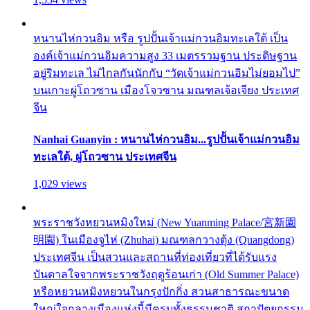
หนานไห่กวนอิม หรือ รูปปั้นเจ้าแม่กวนอิมทะเลใต้ เป็น
องค์เจ้าแม่กวนอิมความสูง 33 เมตรรวมฐาน ประดิษฐาน
อยู่ริมทะเล ไม่ไกลกันนักกับ “วัดเจ้าแม่กวนอิมไม่ยอมไป”
บนเกาะผู่โถวซาน เมืองโจวซาน มณฑลเจ้อเจียง ประเทศ
จีน
Nanhai Guanyin : หนานไห่กวนอิม...รูปปั้นเจ้าแม่กวนอิม
ทะเลใต้, ผู่โถวซาน ประเทศจีน
1,029 views
พระราชวังหยวนหมิงใหม่ (New Yuanming Palace/宮新園
明園) ในเมืองจูไห่ (Zhuhai) มณฑลกวางตุ้ง (Quangdong)
ประเทศจีน เป็นสวนและสถานที่ท่องเที่ยวที่ได้รับแรง
บันดาลใจจากพระราชวังฤดูร้อนเก่า (Old Summer Palace)
หรือหยวนหมิงหยวนในกรุงปักกิ่ง สวนสาธารณะขนาด
ใหญ่ใจกลางเมืองแห่งนี้มีครบทั้งธรรมชาติ สถาปัตยกรรม