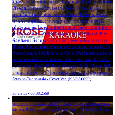
ในครัว เจ้าสาว ก็มัวแต่งตัว สวยเด่น นั่งเคียงเจ้าบ่าว ที่เขา
เฝ้าคอย ใจเต้น หัวใจของเรา ลำเค็ญ ใครจะมองเห็น
ความใน ใจ เศร้า มันร้าวระบม ต้องมาขื่นขม เศร้าตรม
ท่ามความสุขี ช่วยงานเขาแต่ง แต่เรา แล้งมาหลายปี
เมื่อไรหนอจะ โชคดี ได้มีพิธีวิวาห์ หัวใจหล้า คอยไปคอย
มา คือหน้าที่เก่า หัวใจหล้า คอยไปคอยมา คือหน้าที่เก่า
คือหยังเขา มีงานแต่งแล้ว ไปล้างแต่จาน ดั่งถูกประหาร
เมื่อเขาชื่นบาน แต่เราขื่นขม โอ้ รัก ลอยลม ไม่สม ดัง ใจ
ล้างจานคอยคู่ ไม่รู้ อีกนานเท่าใด จะได้ เลื่อนขั้นบันได ได้
เป็น ตำแหน่งเจ้าสาว มันเหงา เห็นเขามีคู่ ซมดู มีคู่ก็ม่วน
เข้าพาขวัญ เสียงโห่ตึงตึง มันซึ้ง อยู่แก่ใจ มื้อใด๋หนอ สิเป็น
งานเฮา มัวซอยเขา ใจเฮาซิด้าน มันทรมาน จับจาน เอย…
ล้างจานในงานแต่ง - Cover Ver. (KARAOKE)
36 views • 03.08.2569
ขอ กราบ ขอบคุณ.... ที่ได้รับไออุ่น การุณ จากแฟน เพลง
ผมแสนชื่นใจ หายวังเวง เมื่อแฟนเพลง ให้กำลังใจ น้ำใจ