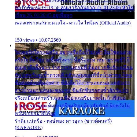
ขอรักคืน 24. 01:19:56 คนเรารักกันยาก 25. 01:23:06 หัวใจ
เถื่อน 26. 01:26:45 อยู่เพื่อลูก
เพลงเพราะเสนาะดวงใจ - ดาวใจ ไพจิตร (Official Audio)
150 views • 10.07.2569
ไม่เคยรักใครแน่หรือ อยากเชื่อถือก็ไม่กล้า ติ๋มใช่คนสวย
ตรึงใจ ติ๋มใช่งามซึ้งตรึงตรา พี่หรือจะมาหมายร่วมชีวี ก็
คนเขาลืออื้อฉาว ว่าสาวๆรุมตอมพี่ ติ๋มอยากรับรักเหมือน
กัน แต่หวั่นจะช้ำดวงฤดี กลัวแฟนของพี่ชี้หน้าด่าทอ ก็คน
ชื่อต๋อยต้อยตุ้มตุ๋ยต่าย พี่ยังลืมได้ง่ายๆเลยหนอ แค่ตัวเรา
สาวบ้านนา แสนจะซอมซ่อ ขืนรักขืนรอคงช้ำสักวัน ถ้า
จริงเหมือนคำพร่ำเฉลย พี่อย่าเฉยรีบมาหมั้น ถ้าพี่สู่ขอ
ตามธรรมเนียม ติ๋มจะเตรียมรับเกลียวสัมพันธ์ ผิดหวังไม่
หวั่นขอยอมได้เคียง
รักติ๋มแน่หรือ - หงษ์ทอง ดาวอุดร (ซาวด์ดนตรี)
(KARAOKE)