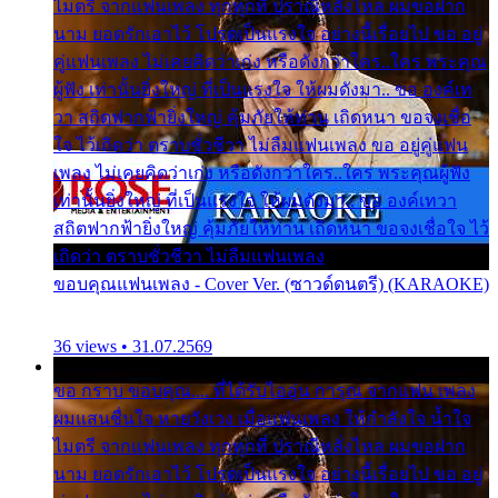
ไมตรี จากแฟนเพลง ทุกทุกที่ ปราณีหลั่งไหล ผมขอฝาก
นาม ยอดรักเอาไว้ โปรดเป็นแรงใจ อย่างนี้เรื่อยไป ขอ อยู่
คู่แฟนเพลง ไม่เคยคิดว่าเก่ง หรือดังกว่าใคร..ใคร พระคุณ
ผู้ฟัง เท่านั้นยิ่งใหญ่ ที่เป็นแรงใจ ให้ผมดังมา.. ขอ องค์เท
วา สถิตฟากฟ้ายิ่งใหญ่ คุ้มภัยให้ท่าน เถิดหนา ขอจงเชื่อ
ใจ ไว้เถิดว่า ตราบชั่วชีวา ไม่ลืมแฟนเพลง ขอ อยู่คู่แฟน
เพลง ไม่เคยคิดว่าเก่ง หรือดังกว่าใคร..ใคร พระคุณผู้ฟัง
เท่านั้นยิ่งใหญ่ ที่เป็นแรงใจ ให้ผมดังมา.. ขอ องค์เทวา
สถิตฟากฟ้ายิ่งใหญ่ คุ้มภัยให้ท่าน เถิดหนา ขอจงเชื่อใจ ไว้
เถิดว่า ตราบชั่วชีวา ไม่ลืมแฟนเพลง
ขอบคุณแฟนเพลง - Cover Ver. (ซาวด์ดนตรี) (KARAOKE)
36 views • 31.07.2569
ขอ กราบ ขอบคุณ.... ที่ได้รับไออุ่น การุณ จากแฟน เพลง
ผมแสนชื่นใจ หายวังเวง เมื่อแฟนเพลง ให้กำลังใจ น้ำใจ
ไมตรี จากแฟนเพลง ทุกทุกที่ ปราณีหลั่งไหล ผมขอฝาก
นาม ยอดรักเอาไว้ โปรดเป็นแรงใจ อย่างนี้เรื่อยไป ขอ อยู่