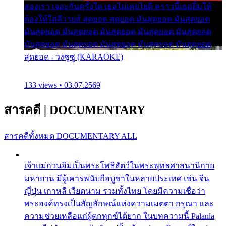
สองเรา เจอะกันครั้งใด เธอไม่เคยไยดี คราวนี้เธอยิ้มให้
ต้องให้ใส่ลีวายส์ สุดยอด สุดยอด มันสุดยอด มันสุดยอด
มันสุดยอด มันสุดยอด มันสุดยอด มันสุดยอด มันสุดยอด
มันสุดยอด มันสุดยอด มันสุดยอด มันสุดยอด มันสุดยอด
สุดยอด - วงซูซู (KARAOKE)
133 views • 03.07.2569
สารคดี
|
DOCUMENTARY
สารคดีทั้งหมด
DOCUMENTARY ALL
เจ้าแม่กวนอิมเป็นพระโพธิสัตว์ในพระพุทธศาสนานิกาย
มหายาน มีผู้เคารพนับถือบูชาในหลายประเทศ เช่น จีน
ญี่ปุ่น เกาหลี เวียดนาม รวมทั้งไทย โดยมีความเชื่อว่า
พระองค์ทรงเป็นสัญลักษณ์แห่งความเมตตา กรุณา และ
ความช่วยเหลือแก่ผู้ตกทุกข์ได้ยาก ในบทความนี้ Palanla