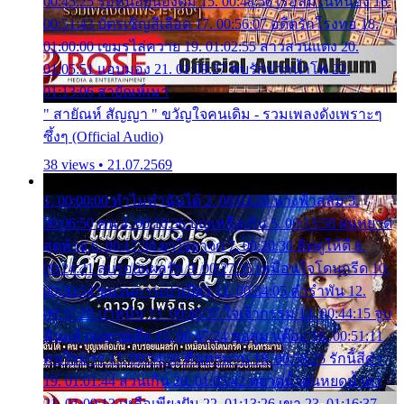
00:45:25 รอหน่อยน้องติ๋ม 15. 00:48:56 เรือล่มในหนอง 16.
00:51:43 บัตรเชิญสีเลือด 17. 00:56:07 อดีตรักโรงทอ 18.
01:00:00 เขมรไล่ควาย 19. 01:02:55 สาวสวนแตง 20.
01:05:51 แอบมอง 21. 01:09:27 พบรักปากน้ำโพ 22.
01:13:06 สายัณห์เมา
" สายัณห์ สัญญา " ขวัญใจคนเดิม - รวมเพลงดังเพราะๆ
ซึ้งๆ (Official Audio)
38 views • 21.07.2569
1. 00:00:00 ทำไมทำฉันได้ 2. 00:03:20 นางฟ้าสลัม 3.
00:06:50 คน 4. 00:10:36 บุญเหลือเกิน 5. 00:13:58 ฝนหยาด
สุดท้าย 6. 00:17:30 ยาใจยาจก 7. 00:20:30 คิดดูให้ดี 8.
00:24:21 ลบรอยแผลรัก 9. 00:27:35 เหมือนใจโดนกรีด 10.
00:30:54 ขบวนการเปาเปียว 11. 00:34:05 คำรำพัน 12.
00:37:20 ปาหนัน 13. 00:40:37 ใจเจ้ากรรม 14. 00:44:15 จูบ
ฉันแล้วจงตายเสีย 15. 00:47:24 ขอสูมาเต๊อะ 16. 00:51:11
คนใจมาร 17. 00:54:50 คืนทรมาน 18. 00:58:25 รักนี้สีดำ
19. 01:01:44 ส่วนเกิน 20. 01:05:42 หยาดน้ำฝนหยดน้ำตา
21. 01:09:13 เหลือเพียงฝัน 22. 01:13:26 เขา 23. 01:16:37