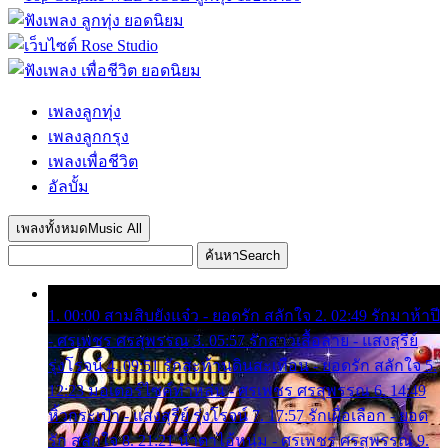
เพลงลูกทุ่ง
เพลงลูกกรุง
เพลงเพื่อชีวิต
อัลบั้ม
เพลงทั้งหมด
Music All
ค้นหา
Search
1. 00:00 สามสิบยังแจ๋ว - ยอดรัก สลักใจ 2. 02:49 รักมาห้าปี
- ศรเพชร ศรสุพรรณ 3. 05:57 รักสาวเสื้อลาย - แสงสุรีย์
รุ่งโรจน์ 4. 09:51 รักสะท้านดินสะเทือน - ยอดรัก สลักใจ 5.
12:23 มอเตอร์ไซค์ทำหล่น - ศรเพชร ศรสุพรรณ 6. 14:49
หิ้วกระเป๋า - แสงสุรีย์ รุ่งโรจน์ 7. 17:57 รักเผื่อเลือก - ยอด
รัก สลักใจ 8. 21:21 น้ำตาไอ้หนุ่ม - ศรเพชร ศรสุพรรณ 9.