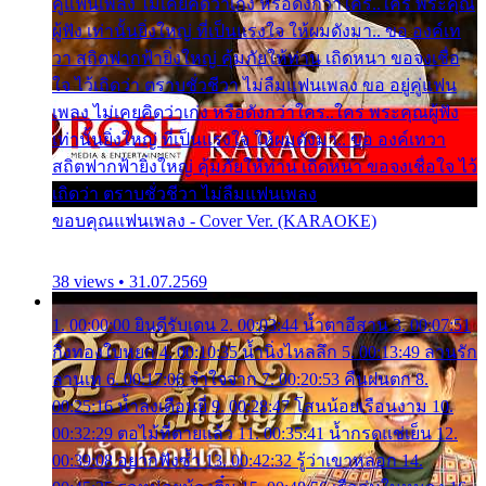
คู่แฟนเพลง ไม่เคยคิดว่าเก่ง หรือดังกว่าใคร..ใคร พระคุณ
ผู้ฟัง เท่านั้นยิ่งใหญ่ ที่เป็นแรงใจ ให้ผมดังมา.. ขอ องค์เท
วา สถิตฟากฟ้ายิ่งใหญ่ คุ้มภัยให้ท่าน เถิดหนา ขอจงเชื่อ
ใจ ไว้เถิดว่า ตราบชั่วชีวา ไม่ลืมแฟนเพลง ขอ อยู่คู่แฟน
เพลง ไม่เคยคิดว่าเก่ง หรือดังกว่าใคร..ใคร พระคุณผู้ฟัง
เท่านั้นยิ่งใหญ่ ที่เป็นแรงใจ ให้ผมดังมา.. ขอ องค์เทวา
สถิตฟากฟ้ายิ่งใหญ่ คุ้มภัยให้ท่าน เถิดหนา ขอจงเชื่อใจ ไว้
เถิดว่า ตราบชั่วชีวา ไม่ลืมแฟนเพลง
ขอบคุณแฟนเพลง - Cover Ver. (KARAOKE)
38 views • 31.07.2569
1. 00:00:00 ยินดีรับเดน 2. 00:03:44 น้ำตาอีสาน 3. 00:07:51
กิ่งทองใบหยก 4. 00:10:35 น้ำนิ่งไหลลึก 5. 00:13:49 ลานรัก
ลานเท 6. 00:17:06 จำใจจาก 7. 00:20:53 คืนฝนตก 8.
00:25:16 น้ำลงเดือนยี่ 9. 00:28:47 โสนน้อยเรือนงาม 10.
00:32:29 ตอไม้ที่ตายแล้ว 11. 00:35:41 น้ำกรดแช่เย็น 12.
00:39:08 อยากฟังซ้ำ 13. 00:42:32 รู้ว่าเขาหลอก 14.