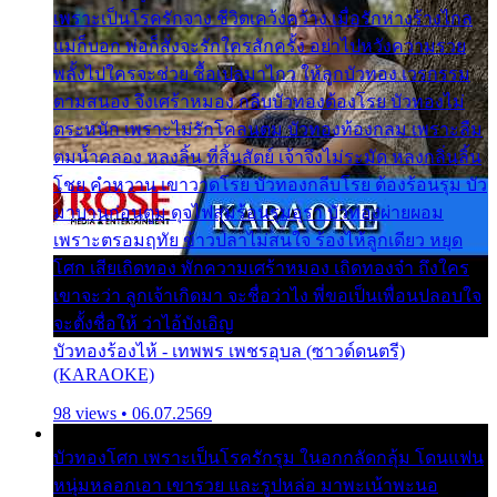
เพราะเป็นโรครักจาง ชีวิตเคว้งคว้าง เมื่อรักห่างร้างไกล
แม่ก็บอก พ่อก็สั่งจะรักใครสักครั้ง อย่าไปหวังความรวย
พลั้งไปใครจะช่วย ซื้อเปลมาไกว ให้ลูกบัวทอง เวรกรรม
ตามสนอง จึงเศร้าหมอง กลีบบัวทองต้องโรย บัวทองไม่
ตระหนัก เพราะไม่รักโคลนตม บัวทองท้องกลม เพราะลืม
ตมน้ำคลอง หลงลิ้น ที่สิ้นสัตย์ เจ้าจึงไม่ระมัด หลงกลิ่นลิ้น
โชย คำหวาน เขาวาดโรย บัวทองกลีบโรย ต้องร้อนรุม บัว
มาบานก่อนตูม ดุจไฟสุมร้อนรุมอุรา บัวทองผ่ายผอม
เพราะตรอมฤทัย ข้าวปลาไม่สนใจ ร้องไห้ลูกเดียว หยุด
โศก เสียเถิดทอง พักความเศร้าหมอง เถิดทองจ๋า ถึงใคร
เขาจะว่า ลูกเจ้าเกิดมา จะชื่อว่าไง พี่ขอเป็นเพื่อนปลอบใจ
จะตั้งชื่อให้ ว่าไอ้บังเอิญ
บัวทองร้องไห้ - เทพพร เพชรอุบล (ซาวด์ดนตรี)
(KARAOKE)
98 views • 06.07.2569
บัวทองโศก เพราะเป็นโรครักรุม ในอกกลัดกลุ้ม โดนแฟน
หนุ่มหลอกเอา เขารวย และรูปหล่อ มาพะเน้าพะนอ