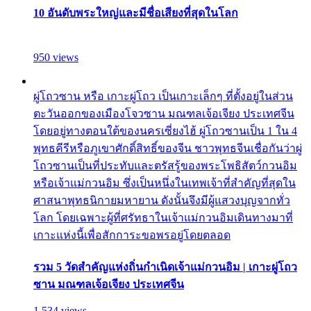
10 อันดับพระใหญ่และมีชื่อเสียงที่สุดในโลก
950 views
ผู่โถวซาน หรือ เกาะผู่โถว เป็นเกาะเล็กๆ ที่ตั้งอยู่ในส่วน
ตะวันออกของเมืองโจวซาน มณฑลเจ้อเจียง ประเทศจีน
โดยอยู่ทางตอนใต้ของนครเซี่ยงไฮ้ ผู่โถวซานเป็น 1 ใน 4
พุทธคีรีหรือภูเขาศักดิ์สิทธิ์ของจีน ชาวพุทธจีนเชื่อกันว่าผู่
โถวซานเป็นที่ประทับและตรัสรู้ของพระโพธิสัตว์กวนอิม
หรือเจ้าแม่กวนอิม ซึ่งเป็นหนึ่งในเทพเจ้าที่สำคัญที่สุดใน
ศาสนาพุทธนิกายมหายาน ดังนั้นจึงมีผู้แสวงบุญจากทั่ว
โลก โดยเฉพาะผู้ที่ศรัทธาในเจ้าแม่กวนอิมเดินทางมาที่
เกาะแห่งนี้เพื่อสักการะขอพรอยู่โดยตลอด
รวม 5 วัดสำคัญแห่งถิ่นกำเนิดเจ้าแม่กวนอิม | เกาะผู่โถว
ซาน มณฑลเจ้อเจียง ประเทศจีน
1,534 views