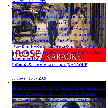
34 views • 10.07.2569
ไม่เคยรักใครแน่หรือ อยากเชื่อถือก็ไม่กล้า ติ๋มใช่คนสวย
ตรึงใจ ติ๋มใช่งามซึ้งตรึงตรา พี่หรือจะมาหมายร่วมชีวี ก็
คนเขาลืออื้อฉาว ว่าสาวๆรุมตอมพี่ ติ๋มอยากรับรักเหมือน
กัน แต่หวั่นจะช้ำดวงฤดี กลัวแฟนของพี่ชี้หน้าด่าทอ ก็คน
ชื่อต๋อยต้อยตุ้มตุ๋ยต่าย พี่ยังลืมได้ง่ายๆเลยหนอ แค่ตัวเรา
สาวบ้านนา แสนจะซอมซ่อ ขืนรักขืนรอคงช้ำสักวัน ถ้า
จริงเหมือนคำพร่ำเฉลย พี่อย่าเฉยรีบมาหมั้น ถ้าพี่สู่ขอ
ตามธรรมเนียม ติ๋มจะเตรียมรับเกลียวสัมพันธ์ ผิดหวังไม่
หวั่นขอยอมได้เคียง
รักติ๋มแน่หรือ - หงษ์ทอง ดาวอุดร (KARAOKE)
38 views • 10.07.2569
บัวทองโศก เพราะเป็นโรครักรุม ในอกกลัดกลุ้ม โดนแฟน
หนุ่มหลอกเอา เขารวย และรูปหล่อ มาพะเน้าพะนอ
ออเซาะจนใจเบา สงสาร บัวทองเศร้า น้ำตาคลอเบ้า เฝ้า
อาลัย หนุ่มรูปหล่อหนีไกล หัวใจบัวทองระรวย บัวทองโศก