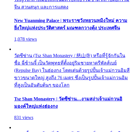
จีน สวนสนุก และการแสดง
New Yuanming Palace | พระราชวังหยวนหมิงใหม่ ความ
ยิ่งใหญ่แห่งประวัติศาสตร์ มณฑลกวางตุ้ง ประเทศจีน
1,078 views
วัดซีซ่าน (Tsz Shan Monastery / 慈山寺) หรือที่รู้จักกันใน
ชื่อ ฉี่ซ้านจี๋ เป็นวัดพุทธที่ตั้งอยู่ริมชายหาดรีพัลส์เบย์
(Repulse Bay) ในฮ่องกง โดดเด่นด้วยรูปปั้นเจ้าแม่กวนอิมสี
ขาวขนาดใหญ่ สูงถึง 76 เมตร ซึ่งเป็นรูปปั้นเจ้าแม่กวนอิม
ที่สูงเป็นอันดับต้นๆ ของโลก
Tsz Shan Monastery | วัดซีซ่าน…งามสง่าเจ้าแม่กวนอิ
มองค์ใหญ่แห่งฮ่องกง
831 views