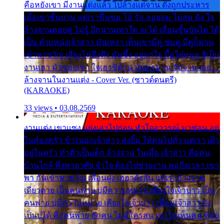
คือหยังเขา มีงานแต่งแล้ว ไปล้างแต่จาน ดั่งถูกประหาร
เมื่อเขาชื่นบาน แต่เราขื่นขม โอ้ รัก ลอยลม ไม่สม ดัง ใจ
ล้างจานคอยคู่ ไม่รู้ อีกนานเท่าใด จะได้ เลื่อนขั้นบันได ได้
เป็น ตำแหน่งเจ้าสาว มันเหงา เห็นเขามีคู่ ซมดู มีคู่ก็ม่วน
เข้าพาขวัญ เสียงโห่ตึงตึง มันซึ้ง อยู่แก่ใจ มื้อใด๋หนอ สิเป็น
งานเฮา มัวซอยเขา ใจเฮาซิด้าน มันทรมาน จับจาน เอย…
ล้างจานในงานแต่ง - Cover Ver. (ซาวด์ดนตรี)
(KARAOKE)
33 views • 03.08.2569
งานแต่ง เขาแซง แย่งเอาไปก่อน หัวใจอาวรณ์ มาซ่อน อยู่
ในห้องครัว ข้างนอกเจ้าสาว ส่งยิ้ม ให้คนไปทั่ว แต่เรา เฝ้า
อยู่ในครัว ทำตัวเป็นเด็ก ล้างจาน ในเมื่อ เจ้าสาว คือคน
บ้านใกล้ พึ่งพาอาศัย จำใจ ต้องไปช่วยงาน พอถึงเวลา เขา
พา กันเข้าพาขวัญ เพื่อนฝูง เฮฮาดังลั่น แต่เราล้างจาน
เดียวดาย เป็นคนพ่าย บ่มีความหมาย เคียงใจเจ้าบ่าว เป็น
คนพ่าย บ่มีความหมาย เคียงใจเจ้าบ่าว เพื่อนเจ้าสาว ยัง
เป็นบ่ได้ คือคนพ่าย ฮักคน ไม่มีใครสน เขาไม่เห็นคน ที่อยู่