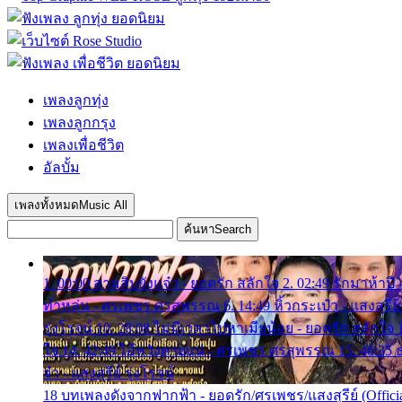
เพลงลูกทุ่ง
เพลงลูกกรุง
เพลงเพื่อชีวิต
อัลบั้ม
เพลงทั้งหมด
Music All
ค้นหา
Search
1. 00:00 สามสิบยังแจ๋ว - ยอดรัก สลักใจ 2. 02:49 รักมาห้าปี
ทำหล่น - ศรเพชร ศรสุพรรณ 6. 14:49 หิ้วกระเป๋า - แสงสุรีย์ 
รุ่งโรจน์ 10. 28:08 ไม่มีเวลาไปหาเมียน้อย - ยอดรัก สลักใ
ใจ 14. 42:49 ไอ้หวังตายแน่ - ศรเพชร ศรสุพรรณ 15. 46:35 ธา
จ๋า - แสงสุรีย์ รุ่งโรจน์
18 บทเพลงดังจากฟากฟ้า - ยอดรัก/ศรเพชร/แสงสุรีย์ (Officia