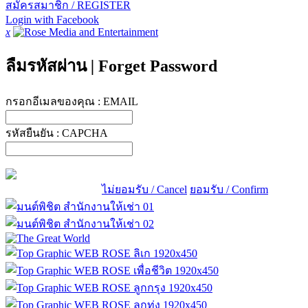
สมัครสมาชิก / REGISTER
Login with Facebook
x
ลืมรหัสผ่าน
|
Forget Password
กรอกอีเมลของคุณ :
EMAIL
รหัสยืนยัน :
CAPCHA
ไม่ยอมรับ / Cancel
ยอมรับ / Confirm