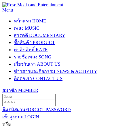
Menu
หน้าแรก
HOME
เพลง
MUSIC
สารคดี
DOCUMENTARY
ซื้อสินค้า
PRODUCT
ค่าลิขสิทธิ์
RATE
รายชื่อเพลง
SONG
เกี่ยวกับเรา
ABOUT US
ข่าวสารและกิจกรรม
NEWS & ACTIVITY
ติดต่อเรา
CONTACT US
สมาชิก
MEMBER
ลืมรหัสผ่าน
FORGOT PASSWORD
เข้าสู่ระบบ
LOGIN
หรือ