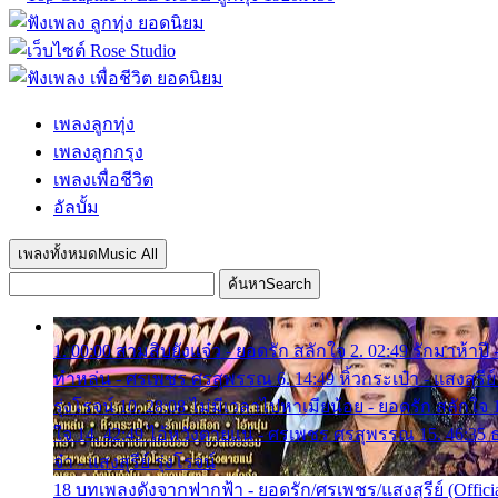
เพลงลูกทุ่ง
เพลงลูกกรุง
เพลงเพื่อชีวิต
อัลบั้ม
เพลงทั้งหมด
Music All
ค้นหา
Search
1. 00:00 สามสิบยังแจ๋ว - ยอดรัก สลักใจ 2. 02:49 รักมาห้าปี
ทำหล่น - ศรเพชร ศรสุพรรณ 6. 14:49 หิ้วกระเป๋า - แสงสุรีย์ 
รุ่งโรจน์ 10. 28:08 ไม่มีเวลาไปหาเมียน้อย - ยอดรัก สลักใ
ใจ 14. 42:49 ไอ้หวังตายแน่ - ศรเพชร ศรสุพรรณ 15. 46:35 ธา
จ๋า - แสงสุรีย์ รุ่งโรจน์
18 บทเพลงดังจากฟากฟ้า - ยอดรัก/ศรเพชร/แสงสุรีย์ (Officia