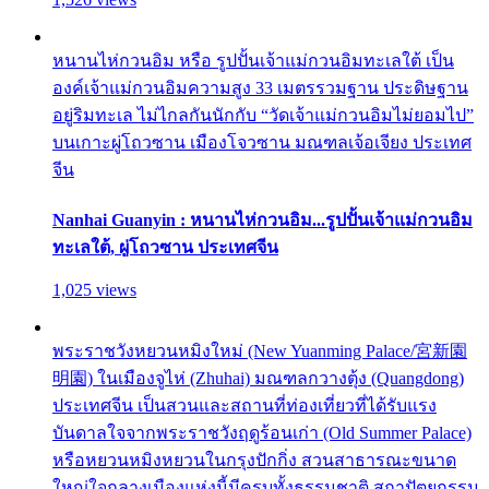
หนานไห่กวนอิม หรือ รูปปั้นเจ้าแม่กวนอิมทะเลใต้ เป็น
องค์เจ้าแม่กวนอิมความสูง 33 เมตรรวมฐาน ประดิษฐาน
อยู่ริมทะเล ไม่ไกลกันนักกับ “วัดเจ้าแม่กวนอิมไม่ยอมไป”
บนเกาะผู่โถวซาน เมืองโจวซาน มณฑลเจ้อเจียง ประเทศ
จีน
Nanhai Guanyin : หนานไห่กวนอิม...รูปปั้นเจ้าแม่กวนอิม
ทะเลใต้, ผู่โถวซาน ประเทศจีน
1,025 views
พระราชวังหยวนหมิงใหม่ (New Yuanming Palace/宮新園
明園) ในเมืองจูไห่ (Zhuhai) มณฑลกวางตุ้ง (Quangdong)
ประเทศจีน เป็นสวนและสถานที่ท่องเที่ยวที่ได้รับแรง
บันดาลใจจากพระราชวังฤดูร้อนเก่า (Old Summer Palace)
หรือหยวนหมิงหยวนในกรุงปักกิ่ง สวนสาธารณะขนาด
ใหญ่ใจกลางเมืองแห่งนี้มีครบทั้งธรรมชาติ สถาปัตยกรรม