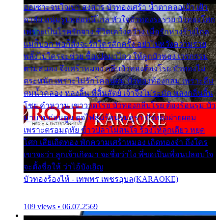
ออเซาะจนใจเบา สงสาร บัวทองเศร้า น้ำตาคลอเบ้า เฝ้า
อาลัย หนุ่มรูปหล่อหนีไกล หัวใจบัวทองระรวย บัวทองโศก
เพราะเป็นโรครักจาง ชีวิตเคว้งคว้าง เมื่อรักห่างร้างไกล
แม่ก็บอก พ่อก็สั่งจะรักใครสักครั้ง อย่าไปหวังความรวย
พลั้งไปใครจะช่วย ซื้อเปลมาไกว ให้ลูกบัวทอง เวรกรรม
ตามสนอง จึงเศร้าหมอง กลีบบัวทองต้องโรย บัวทองไม่
ตระหนัก เพราะไม่รักโคลนตม บัวทองท้องกลม เพราะลืม
ตมน้ำคลอง หลงลิ้น ที่สิ้นสัตย์ เจ้าจึงไม่ระมัด หลงกลิ่นลิ้น
โชย คำหวาน เขาวาดโรย บัวทองกลีบโรย ต้องร้อนรุม บัว
มาบานก่อนตูม ดุจไฟสุมร้อนรุมอุรา บัวทองผ่ายผอม
เพราะตรอมฤทัย ข้าวปลาไม่สนใจ ร้องไห้ลูกเดียว หยุด
โศก เสียเถิดทอง พักความเศร้าหมอง เถิดทองจ๋า ถึงใคร
เขาจะว่า ลูกเจ้าเกิดมา จะชื่อว่าไง พี่ขอเป็นเพื่อนปลอบใจ
จะตั้งชื่อให้ ว่าไอ้บังเอิญ
บัวทองร้องไห้ - เทพพร เพชรอุบล(KARAOKE)
109 views • 06.07.2569