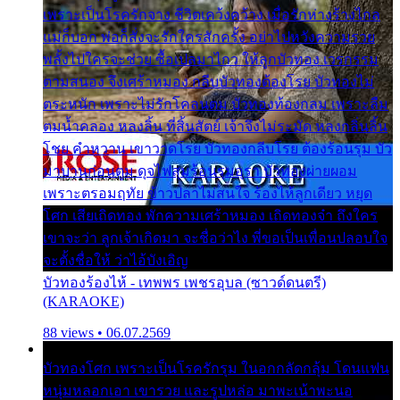
เพราะเป็นโรครักจาง ชีวิตเคว้งคว้าง เมื่อรักห่างร้างไกล
แม่ก็บอก พ่อก็สั่งจะรักใครสักครั้ง อย่าไปหวังความรวย
พลั้งไปใครจะช่วย ซื้อเปลมาไกว ให้ลูกบัวทอง เวรกรรม
ตามสนอง จึงเศร้าหมอง กลีบบัวทองต้องโรย บัวทองไม่
ตระหนัก เพราะไม่รักโคลนตม บัวทองท้องกลม เพราะลืม
ตมน้ำคลอง หลงลิ้น ที่สิ้นสัตย์ เจ้าจึงไม่ระมัด หลงกลิ่นลิ้น
โชย คำหวาน เขาวาดโรย บัวทองกลีบโรย ต้องร้อนรุม บัว
มาบานก่อนตูม ดุจไฟสุมร้อนรุมอุรา บัวทองผ่ายผอม
เพราะตรอมฤทัย ข้าวปลาไม่สนใจ ร้องไห้ลูกเดียว หยุด
โศก เสียเถิดทอง พักความเศร้าหมอง เถิดทองจ๋า ถึงใคร
เขาจะว่า ลูกเจ้าเกิดมา จะชื่อว่าไง พี่ขอเป็นเพื่อนปลอบใจ
จะตั้งชื่อให้ ว่าไอ้บังเอิญ
บัวทองร้องไห้ - เทพพร เพชรอุบล (ซาวด์ดนตรี)
(KARAOKE)
88 views • 06.07.2569
บัวทองโศก เพราะเป็นโรครักรุม ในอกกลัดกลุ้ม โดนแฟน
หนุ่มหลอกเอา เขารวย และรูปหล่อ มาพะเน้าพะนอ