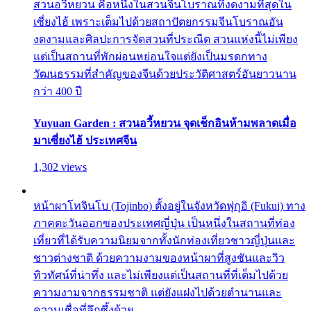
สวนอวี้หยวน คือหนึ่งในสวนจีนโบราณที่งดงามที่สุดใน
เซี่ยงไฮ้ เพราะเต็มไปด้วยสถาปัตยกรรมจีนโบราณอัน
งดงามและศิลปะการจัดสวนที่ประณีต สวนแห่งนี้ไม่เพียง
แต่เป็นสถานที่พักผ่อนหย่อนใจแต่ยังเป็นมรดกทาง
วัฒนธรรมที่สำคัญของจีนด้วยประวัติศาสตร์อันยาวนาน
กว่า 400 ปี
Yuyuan Garden : สวนอวี้หยวน จุดเช็กอินห้ามพลาดเมื่อ
มาเซี่ยงไฮ้ ประเทศจีน
1,302 views
หน้าผาโทจินโบ (Tojinbo) ตั้งอยู่ในจังหวัดฟุกุอิ (Fukui) ทาง
ภาคตะวันออกของประเทศญี่ปุ่น เป็นหนึ่งในสถานที่ท่อง
เที่ยวที่ได้รับความนิยมจากทั้งนักท่องเที่ยวชาวญี่ปุ่นและ
ชาวต่างชาติ ด้วยความงามของหน้าผาที่สูงชันและวิว
ทิวทัศน์ที่น่าทึ่ง และไม่เพียงแต่เป็นสถานที่ที่เต็มไปด้วย
ความงามจากธรรมชาติ แต่ยังแฝงไปด้วยตำนานและ
ความเชื่อที่ลึกซึ้งด้วย