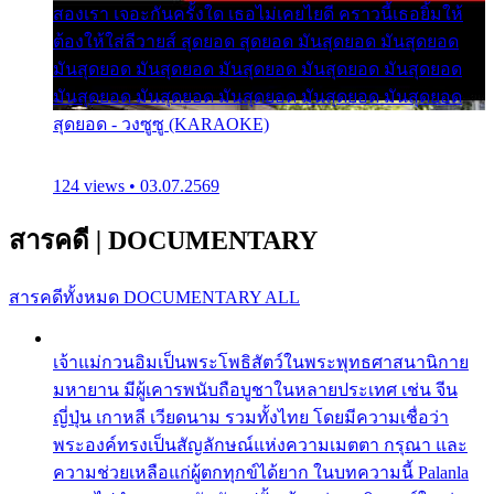
สองเรา เจอะกันครั้งใด เธอไม่เคยไยดี คราวนี้เธอยิ้มให้
ต้องให้ใส่ลีวายส์ สุดยอด สุดยอด มันสุดยอด มันสุดยอด
มันสุดยอด มันสุดยอด มันสุดยอด มันสุดยอด มันสุดยอด
มันสุดยอด มันสุดยอด มันสุดยอด มันสุดยอด มันสุดยอด
สุดยอด - วงซูซู (KARAOKE)
124 views • 03.07.2569
สารคดี
|
DOCUMENTARY
สารคดีทั้งหมด
DOCUMENTARY ALL
เจ้าแม่กวนอิมเป็นพระโพธิสัตว์ในพระพุทธศาสนานิกาย
มหายาน มีผู้เคารพนับถือบูชาในหลายประเทศ เช่น จีน
ญี่ปุ่น เกาหลี เวียดนาม รวมทั้งไทย โดยมีความเชื่อว่า
พระองค์ทรงเป็นสัญลักษณ์แห่งความเมตตา กรุณา และ
ความช่วยเหลือแก่ผู้ตกทุกข์ได้ยาก ในบทความนี้ Palanla