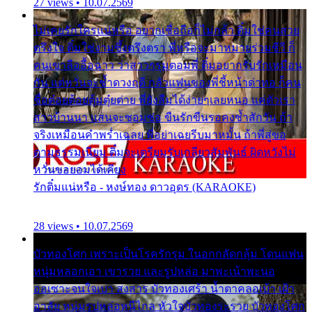
27 views • 10.07.2569
ไม่เคยรักใครแน่หรือ อยากเชื่อถือก็ไม่กล้า ติ๋มใช่คนสวย
ตรึงใจ ติ๋มใช่งามซึ้งตรึงตรา พี่หรือจะมาหมายร่วมชีวี ก็
คนเขาลืออื้อฉาว ว่าสาวๆรุมตอมพี่ ติ๋มอยากรับรักเหมือน
กัน แต่หวั่นจะช้ำดวงฤดี กลัวแฟนของพี่ชี้หน้าด่าทอ ก็คน
ชื่อต๋อยต้อยตุ้มตุ๋ยต่าย พี่ยังลืมได้ง่ายๆเลยหนอ แค่ตัวเรา
สาวบ้านนา แสนจะซอมซ่อ ขืนรักขืนรอคงช้ำสักวัน ถ้า
จริงเหมือนคำพร่ำเฉลย พี่อย่าเฉยรีบมาหมั้น ถ้าพี่สู่ขอ
ตามธรรมเนียม ติ๋มจะเตรียมรับเกลียวสัมพันธ์ ผิดหวังไม่
หวั่นขอยอมได้เคียง
รักติ๋มแน่หรือ - หงษ์ทอง ดาวอุดร (KARAOKE)
28 views • 10.07.2569
บัวทองโศก เพราะเป็นโรครักรุม ในอกกลัดกลุ้ม โดนแฟน
หนุ่มหลอกเอา เขารวย และรูปหล่อ มาพะเน้าพะนอ
ออเซาะจนใจเบา สงสาร บัวทองเศร้า น้ำตาคลอเบ้า เฝ้า
อาลัย หนุ่มรูปหล่อหนีไกล หัวใจบัวทองระรวย บัวทองโศก