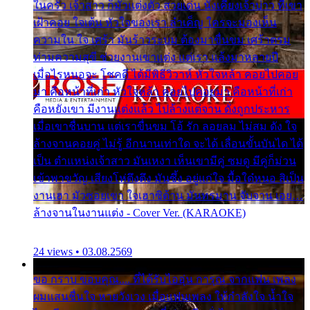
ในครัว เจ้าสาว ก็มัวแต่งตัว สวยเด่น นั่งเคียงเจ้าบ่าว ที่เขา
เฝ้าคอย ใจเต้น หัวใจของเรา ลำเค็ญ ใครจะมองเห็น
ความใน ใจ เศร้า มันร้าวระบม ต้องมาขื่นขม เศร้าตรม
ท่ามความสุขี ช่วยงานเขาแต่ง แต่เรา แล้งมาหลายปี
เมื่อไรหนอจะ โชคดี ได้มีพิธีวิวาห์ หัวใจหล้า คอยไปคอย
มา คือหน้าที่เก่า หัวใจหล้า คอยไปคอยมา คือหน้าที่เก่า
คือหยังเขา มีงานแต่งแล้ว ไปล้างแต่จาน ดั่งถูกประหาร
เมื่อเขาชื่นบาน แต่เราขื่นขม โอ้ รัก ลอยลม ไม่สม ดัง ใจ
ล้างจานคอยคู่ ไม่รู้ อีกนานเท่าใด จะได้ เลื่อนขั้นบันได ได้
เป็น ตำแหน่งเจ้าสาว มันเหงา เห็นเขามีคู่ ซมดู มีคู่ก็ม่วน
เข้าพาขวัญ เสียงโห่ตึงตึง มันซึ้ง อยู่แก่ใจ มื้อใด๋หนอ สิเป็น
งานเฮา มัวซอยเขา ใจเฮาซิด้าน มันทรมาน จับจาน เอย…
ล้างจานในงานแต่ง - Cover Ver. (KARAOKE)
24 views • 03.08.2569
ขอ กราบ ขอบคุณ.... ที่ได้รับไออุ่น การุณ จากแฟน เพลง
ผมแสนชื่นใจ หายวังเวง เมื่อแฟนเพลง ให้กำลังใจ น้ำใจ