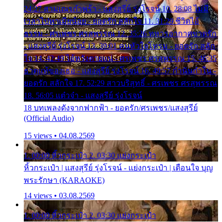
24:27 สามเณรกำพร้า - แสงสุรีย์ รุ่งโรจน์ 10. 28:08 ไม่มี
เวลาไปหาเมียน้อย - ยอดรัก สลักใจ 11. 31:29 ชีวิตไอ้
ธรรม - ศรเพชร ศรสุพรรณ 12. 35:26 ทหารอากาศขาดรัก
- แสงสุรีย์ รุ่งโรจน์ 13. 39:01 คนหัวใจโทรม - ยอดรัก สลัก
ใจ 14. 42:49 ไอ้หวังตายแน่ - ศรเพชร ศรสุพรรณ 15. 46:35
ธาตุแท้ของเธอ - แสงสุรีย์ รุ่งโรจน์ 16. 49:57 กำนันกำใน -
ยอดรัก สลักใจ 17. 52:29 สาวบริสุทธิ์ - ศรเพชร ศรสุพรรณ
18. 56:05 แต๋วจ๋า - แสงสุรีย์ รุ่งโรจน์
18 บทเพลงดังจากฟากฟ้า - ยอดรัก/ศรเพชร/แสงสุรีย์
(Official Audio)
15 views • 04.08.2569
1. 00:00 หิ้วกระเป๋า 2. 03:30 แย่งกระเป๋า
หิ้วกระเป๋า | แสงสุรีย์ รุ่งโรจน์ - แย่งกระเป๋า | เตือนใจ บุญ
พระรักษา (KARAOKE)
14 views • 03.08.2569
1. 00:00 หิ้วกระเป๋า 2. 03:30 แย่งกระเป๋า