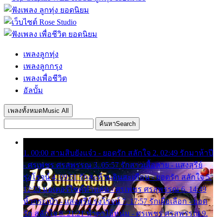
เพลงลูกทุ่ง
เพลงลูกกรุง
เพลงเพื่อชีวิต
อัลบั้ม
เพลงทั้งหมด
Music All
ค้นหา
Search
1. 00:00 สามสิบยังแจ๋ว - ยอดรัก สลักใจ 2. 02:49 รักมาห้าปี
- ศรเพชร ศรสุพรรณ 3. 05:57 รักสาวเสื้อลาย - แสงสุรีย์
รุ่งโรจน์ 4. 09:51 รักสะท้านดินสะเทือน - ยอดรัก สลักใจ 5.
12:23 มอเตอร์ไซค์ทำหล่น - ศรเพชร ศรสุพรรณ 6. 14:49
หิ้วกระเป๋า - แสงสุรีย์ รุ่งโรจน์ 7. 17:57 รักเผื่อเลือก - ยอด
รัก สลักใจ 8. 21:21 น้ำตาไอ้หนุ่ม - ศรเพชร ศรสุพรรณ 9.