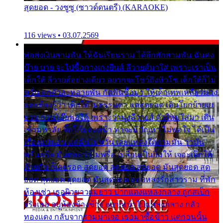
สุดยอด - วงซูซู (ซาวด์ดนตรี) (KARAOKE)
116 views • 03.07.2569
พ่อส่งเงินสามพัน ให้ฉันเรียนราม ได้อีกสักสามพัน ฉันคง
บ๊าย บาย จะไปซื้อกางเกงยีนส์ ลีวายส์มาใส่ เพราะเราเป็น
เด็กใต้ ลีวายส์อย่างเดียว อยากจะโชว์ถึงหิวโซ เด็กใต้ก็ไม่
หวั่น ตกตัวละหลายพัน กัดฟันซื้อมา ให้เด็กเทพเหลียวมอง
และต้องรู้ว่า เด็กใต้ไม่ธรรมดา แต่สุดยอด เดินโยกย้ายเย
ยวน กวนโอ๊ยพอได้ เพราะว่านุ่งลีวายส์ ตัวใหม่ใส่มา เดิน
เข้ามหาลัย จิ๊กโก๊มองหน้า ท่าจะมีปัญหา ไม่พอใจ ได้เป็น
เรื่องแน่นอน แต่ฉันไม่หวั่น เลยแหลงใต้ถามมัน ว่ามัน
พรั่นพรือ มันตอบว่าไม่พรื่อ เปลี่ยนเป็นยิ้มให้ เจอะเด็กใต้
ด้วยกัน ก็เลยรอด สุดยอด สุดยอด สุดยอด มันสุดยอด สุด
ยอด สุดยอด สุดยอด มันสุดยอด แอบหลงรักสาวราม ที่พัก
ห้องเช่า เธอผิวขาวผมยาว ปากแดงแหลงกลาง ถูกสเป็ก
จริงเธอ อยู่ห้องข้างข้าง อยากเข้าไปแหลงกลาง กลัว
ทองแดง กลับจากรามมาเจอ เธอมาซื้อข้าว แต่ก่อนนั้น