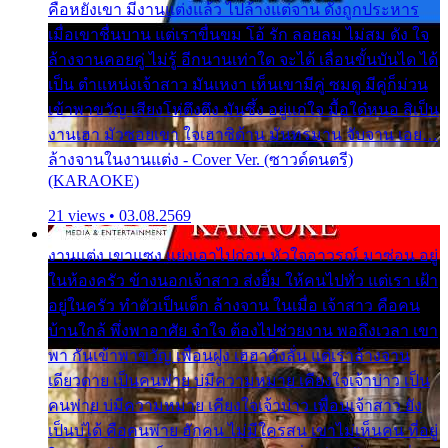
คือหยังเขา มีงานแต่งแล้ว ไปล้างแต่จาน ดั่งถูกประหาร
เมื่อเขาชื่นบาน แต่เราขื่นขม โอ้ รัก ลอยลม ไม่สม ดัง ใจ
ล้างจานคอยคู่ ไม่รู้ อีกนานเท่าใด จะได้ เลื่อนขั้นบันได ได้
เป็น ตำแหน่งเจ้าสาว มันเหงา เห็นเขามีคู่ ซมดู มีคู่ก็ม่วน
เข้าพาขวัญ เสียงโห่ตึงตึง มันซึ้ง อยู่แก่ใจ มื้อใด๋หนอ สิเป็น
งานเฮา มัวซอยเขา ใจเฮาซิด้าน มันทรมาน จับจาน เอย…
ล้างจานในงานแต่ง - Cover Ver. (ซาวด์ดนตรี)
(KARAOKE)
21 views • 03.08.2569
งานแต่ง เขาแซง แย่งเอาไปก่อน หัวใจอาวรณ์ มาซ่อน อยู่
ในห้องครัว ข้างนอกเจ้าสาว ส่งยิ้ม ให้คนไปทั่ว แต่เรา เฝ้า
อยู่ในครัว ทำตัวเป็นเด็ก ล้างจาน ในเมื่อ เจ้าสาว คือคน
บ้านใกล้ พึ่งพาอาศัย จำใจ ต้องไปช่วยงาน พอถึงเวลา เขา
พา กันเข้าพาขวัญ เพื่อนฝูง เฮฮาดังลั่น แต่เราล้างจาน
เดียวดาย เป็นคนพ่าย บ่มีความหมาย เคียงใจเจ้าบ่าว เป็น
คนพ่าย บ่มีความหมาย เคียงใจเจ้าบ่าว เพื่อนเจ้าสาว ยัง
เป็นบ่ได้ คือคนพ่าย ฮักคน ไม่มีใครสน เขาไม่เห็นคน ที่อยู่