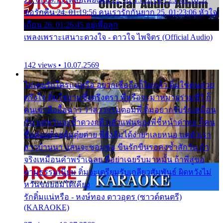
ขอรักคืน 24. 01:19:56 คนเรารักกันยาก 25. 01:23:06 หัวใจ
เถื่อน 26. 01:26:45 อยู่เพื่อลูก
เพลงเพราะเสนาะดวงใจ - ดาวใจ ไพจิตร (Official Audio)
142 views • 10.07.2569
ไม่เคยรักใครแน่หรือ อยากเชื่อถือก็ไม่กล้า ติ๋มใช่คนสวย
ตรึงใจ ติ๋มใช่งามซึ้งตรึงตรา พี่หรือจะมาหมายร่วมชีวี ก็
คนเขาลืออื้อฉาว ว่าสาวๆรุมตอมพี่ ติ๋มอยากรับรักเหมือน
กัน แต่หวั่นจะช้ำดวงฤดี กลัวแฟนของพี่ชี้หน้าด่าทอ ก็คน
ชื่อต๋อยต้อยตุ้มตุ๋ยต่าย พี่ยังลืมได้ง่ายๆเลยหนอ แค่ตัวเรา
สาวบ้านนา แสนจะซอมซ่อ ขืนรักขืนรอคงช้ำสักวัน ถ้า
จริงเหมือนคำพร่ำเฉลย พี่อย่าเฉยรีบมาหมั้น ถ้าพี่สู่ขอ
ตามธรรมเนียม ติ๋มจะเตรียมรับเกลียวสัมพันธ์ ผิดหวังไม่
หวั่นขอยอมได้เคียง
รักติ๋มแน่หรือ - หงษ์ทอง ดาวอุดร (ซาวด์ดนตรี)
(KARAOKE)