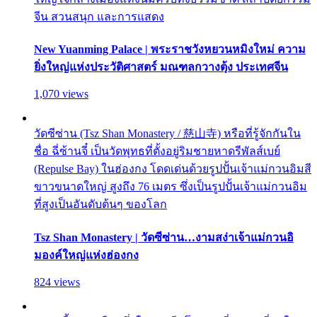
จีน สวนสนุก และการแสดง
New Yuanming Palace | พระราชวังหยวนหมิงใหม่ ความ
ยิ่งใหญ่แห่งประวัติศาสตร์ มณฑลกวางตุ้ง ประเทศจีน
1,070 views
วัดซีซ่าน (Tsz Shan Monastery / 慈山寺) หรือที่รู้จักกันใน
ชื่อ ฉี่ซ้านจี๋ เป็นวัดพุทธที่ตั้งอยู่ริมชายหาดรีพัลส์เบย์
(Repulse Bay) ในฮ่องกง โดดเด่นด้วยรูปปั้นเจ้าแม่กวนอิมสี
ขาวขนาดใหญ่ สูงถึง 76 เมตร ซึ่งเป็นรูปปั้นเจ้าแม่กวนอิม
ที่สูงเป็นอันดับต้นๆ ของโลก
Tsz Shan Monastery | วัดซีซ่าน…งามสง่าเจ้าแม่กวนอิ
มองค์ใหญ่แห่งฮ่องกง
824 views