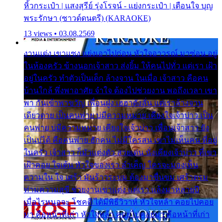
หิ้วกระเป๋า | แสงสุรีย์ รุ่งโรจน์ - แย่งกระเป๋า | เตือนใจ บุญ
พระรักษา (ซาวด์ดนตรี) (KARAOKE)
13 views • 03.08.2569
งานแต่ง เขาแซง แย่งเอาไปก่อน หัวใจอาวรณ์ มาซ่อน อยู่
ในห้องครัว ข้างนอกเจ้าสาว ส่งยิ้ม ให้คนไปทั่ว แต่เรา เฝ้า
อยู่ในครัว ทำตัวเป็นเด็ก ล้างจาน ในเมื่อ เจ้าสาว คือคน
บ้านใกล้ พึ่งพาอาศัย จำใจ ต้องไปช่วยงาน พอถึงเวลา เขา
พา กันเข้าพาขวัญ เพื่อนฝูง เฮฮาดังลั่น แต่เราล้างจาน
เดียวดาย เป็นคนพ่าย บ่มีความหมาย เคียงใจเจ้าบ่าว เป็น
คนพ่าย บ่มีความหมาย เคียงใจเจ้าบ่าว เพื่อนเจ้าสาว ยัง
เป็นบ่ได้ คือคนพ่าย ฮักคน ไม่มีใครสน เขาไม่เห็นคน ที่อยู่
ในครัว เจ้าสาว ก็มัวแต่งตัว สวยเด่น นั่งเคียงเจ้าบ่าว ที่เขา
เฝ้าคอย ใจเต้น หัวใจของเรา ลำเค็ญ ใครจะมองเห็น
ความใน ใจ เศร้า มันร้าวระบม ต้องมาขื่นขม เศร้าตรม
ท่ามความสุขี ช่วยงานเขาแต่ง แต่เรา แล้งมาหลายปี
เมื่อไรหนอจะ โชคดี ได้มีพิธีวิวาห์ หัวใจหล้า คอยไปคอย
มา คือหน้าที่เก่า หัวใจหล้า คอยไปคอยมา คือหน้าที่เก่า