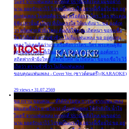
ไมตรี จากแฟนเพลง ทุกทุกที่ ปราณีหลั่งไหล ผมขอฝาก
นาม ยอดรักเอาไว้ โปรดเป็นแรงใจ อย่างนี้เรื่อยไป ขอ อยู่
คู่แฟนเพลง ไม่เคยคิดว่าเก่ง หรือดังกว่าใคร..ใคร พระคุณ
ผู้ฟัง เท่านั้นยิ่งใหญ่ ที่เป็นแรงใจ ให้ผมดังมา.. ขอ องค์เท
วา สถิตฟากฟ้ายิ่งใหญ่ คุ้มภัยให้ท่าน เถิดหนา ขอจงเชื่อ
ใจ ไว้เถิดว่า ตราบชั่วชีวา ไม่ลืมแฟนเพลง ขอ อยู่คู่แฟน
เพลง ไม่เคยคิดว่าเก่ง หรือดังกว่าใคร..ใคร พระคุณผู้ฟัง
เท่านั้นยิ่งใหญ่ ที่เป็นแรงใจ ให้ผมดังมา.. ขอ องค์เทวา
สถิตฟากฟ้ายิ่งใหญ่ คุ้มภัยให้ท่าน เถิดหนา ขอจงเชื่อใจ ไว้
เถิดว่า ตราบชั่วชีวา ไม่ลืมแฟนเพลง
ขอบคุณแฟนเพลง - Cover Ver. (ซาวด์ดนตรี) (KARAOKE)
29 views • 31.07.2569
ขอ กราบ ขอบคุณ.... ที่ได้รับไออุ่น การุณ จากแฟน เพลง
ผมแสนชื่นใจ หายวังเวง เมื่อแฟนเพลง ให้กำลังใจ น้ำใจ
ไมตรี จากแฟนเพลง ทุกทุกที่ ปราณีหลั่งไหล ผมขอฝาก
นาม ยอดรักเอาไว้ โปรดเป็นแรงใจ อย่างนี้เรื่อยไป ขอ อยู่