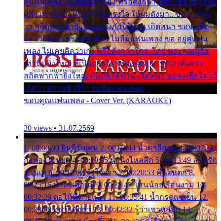
คู่แฟนเพลง ไม่เคยคิดว่าเก่ง หรือดังกว่าใคร..ใคร พระคุณ
ผู้ฟัง เท่านั้นยิ่งใหญ่ ที่เป็นแรงใจ ให้ผมดังมา.. ขอ องค์เท
วา สถิตฟากฟ้ายิ่งใหญ่ คุ้มภัยให้ท่าน เถิดหนา ขอจงเชื่อ
ใจ ไว้เถิดว่า ตราบชั่วชีวา ไม่ลืมแฟนเพลง ขอ อยู่คู่แฟน
เพลง ไม่เคยคิดว่าเก่ง หรือดังกว่าใคร..ใคร พระคุณผู้ฟัง
เท่านั้นยิ่งใหญ่ ที่เป็นแรงใจ ให้ผมดังมา.. ขอ องค์เทวา
สถิตฟากฟ้ายิ่งใหญ่ คุ้มภัยให้ท่าน เถิดหนา ขอจงเชื่อใจ ไว้
เถิดว่า ตราบชั่วชีวา ไม่ลืมแฟนเพลง
ขอบคุณแฟนเพลง - Cover Ver. (KARAOKE)
30 views • 31.07.2569
1. 00:00:00 ยินดีรับเดน 2. 00:03:44 น้ำตาอีสาน 3. 00:07:51
กิ่งทองใบหยก 4. 00:10:35 น้ำนิ่งไหลลึก 5. 00:13:49 ลานรัก
ลานเท 6. 00:17:06 จำใจจาก 7. 00:20:53 คืนฝนตก 8.
00:25:16 น้ำลงเดือนยี่ 9. 00:28:47 โสนน้อยเรือนงาม 10.
00:32:29 ตอไม้ที่ตายแล้ว 11. 00:35:41 น้ำกรดแช่เย็น 12.
00:39:08 อยากฟังซ้ำ 13. 00:42:32 รู้ว่าเขาหลอก 14.