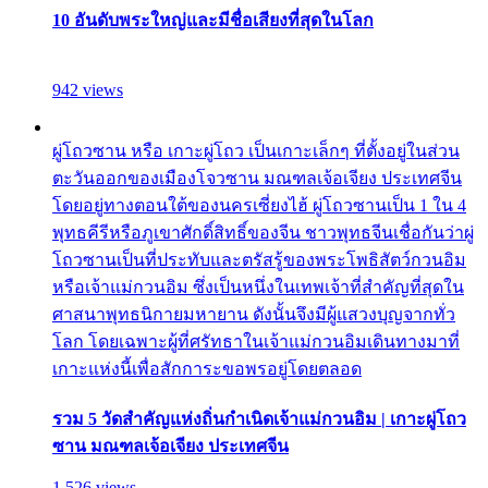
10 อันดับพระใหญ่และมีชื่อเสียงที่สุดในโลก
942 views
ผู่โถวซาน หรือ เกาะผู่โถว เป็นเกาะเล็กๆ ที่ตั้งอยู่ในส่วน
ตะวันออกของเมืองโจวซาน มณฑลเจ้อเจียง ประเทศจีน
โดยอยู่ทางตอนใต้ของนครเซี่ยงไฮ้ ผู่โถวซานเป็น 1 ใน 4
พุทธคีรีหรือภูเขาศักดิ์สิทธิ์ของจีน ชาวพุทธจีนเชื่อกันว่าผู่
โถวซานเป็นที่ประทับและตรัสรู้ของพระโพธิสัตว์กวนอิม
หรือเจ้าแม่กวนอิม ซึ่งเป็นหนึ่งในเทพเจ้าที่สำคัญที่สุดใน
ศาสนาพุทธนิกายมหายาน ดังนั้นจึงมีผู้แสวงบุญจากทั่ว
โลก โดยเฉพาะผู้ที่ศรัทธาในเจ้าแม่กวนอิมเดินทางมาที่
เกาะแห่งนี้เพื่อสักการะขอพรอยู่โดยตลอด
รวม 5 วัดสำคัญแห่งถิ่นกำเนิดเจ้าแม่กวนอิม | เกาะผู่โถว
ซาน มณฑลเจ้อเจียง ประเทศจีน
1,526 views