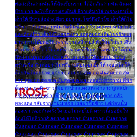
พ่อส่งเงินสามพัน ให้ฉันเรียนราม ได้อีกสักสามพัน ฉันคง
บ๊าย บาย จะไปซื้อกางเกงยีนส์ ลีวายส์มาใส่ เพราะเราเป็น
เด็กใต้ ลีวายส์อย่างเดียว อยากจะโชว์ถึงหิวโซ เด็กใต้ก็ไม่
หวั่น ตกตัวละหลายพัน กัดฟันซื้อมา ให้เด็กเทพเหลียวมอง
และต้องรู้ว่า เด็กใต้ไม่ธรรมดา แต่สุดยอด เดินโยกย้ายเย
ยวน กวนโอ๊ยพอได้ เพราะว่านุ่งลีวายส์ ตัวใหม่ใส่มา เดิน
เข้ามหาลัย จิ๊กโก๊มองหน้า ท่าจะมีปัญหา ไม่พอใจ ได้เป็น
เรื่องแน่นอน แต่ฉันไม่หวั่น เลยแหลงใต้ถามมัน ว่ามัน
พรั่นพรือ มันตอบว่าไม่พรื่อ เปลี่ยนเป็นยิ้มให้ เจอะเด็กใต้
ด้วยกัน ก็เลยรอด สุดยอด สุดยอด สุดยอด มันสุดยอด สุด
ยอด สุดยอด สุดยอด มันสุดยอด แอบหลงรักสาวราม ที่พัก
ห้องเช่า เธอผิวขาวผมยาว ปากแดงแหลงกลาง ถูกสเป็ก
จริงเธอ อยู่ห้องข้างข้าง อยากเข้าไปแหลงกลาง กลัว
ทองแดง กลับจากรามมาเจอ เธอมาซื้อข้าว แต่ก่อนนั้น
สองเรา เจอะกันครั้งใด เธอไม่เคยไยดี คราวนี้เธอยิ้มให้
ต้องให้ใส่ลีวายส์ สุดยอด สุดยอด มันสุดยอด มันสุดยอด
มันสุดยอด มันสุดยอด มันสุดยอด มันสุดยอด มันสุดยอด
มันสุดยอด มันสุดยอด มันสุดยอด มันสุดยอด มันสุดยอด