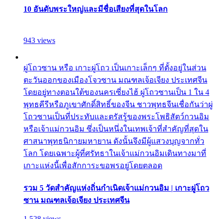
10 อันดับพระใหญ่และมีชื่อเสียงที่สุดในโลก
943 views
ผู่โถวซาน หรือ เกาะผู่โถว เป็นเกาะเล็กๆ ที่ตั้งอยู่ในส่วน
ตะวันออกของเมืองโจวซาน มณฑลเจ้อเจียง ประเทศจีน
โดยอยู่ทางตอนใต้ของนครเซี่ยงไฮ้ ผู่โถวซานเป็น 1 ใน 4
พุทธคีรีหรือภูเขาศักดิ์สิทธิ์ของจีน ชาวพุทธจีนเชื่อกันว่าผู่
โถวซานเป็นที่ประทับและตรัสรู้ของพระโพธิสัตว์กวนอิม
หรือเจ้าแม่กวนอิม ซึ่งเป็นหนึ่งในเทพเจ้าที่สำคัญที่สุดใน
ศาสนาพุทธนิกายมหายาน ดังนั้นจึงมีผู้แสวงบุญจากทั่ว
โลก โดยเฉพาะผู้ที่ศรัทธาในเจ้าแม่กวนอิมเดินทางมาที่
เกาะแห่งนี้เพื่อสักการะขอพรอยู่โดยตลอด
รวม 5 วัดสำคัญแห่งถิ่นกำเนิดเจ้าแม่กวนอิม | เกาะผู่โถว
ซาน มณฑลเจ้อเจียง ประเทศจีน
1,528 views