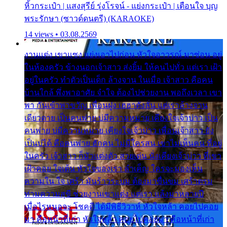
หิ้วกระเป๋า | แสงสุรีย์ รุ่งโรจน์ - แย่งกระเป๋า | เตือนใจ บุญ
พระรักษา (ซาวด์ดนตรี) (KARAOKE)
14 views • 03.08.2569
งานแต่ง เขาแซง แย่งเอาไปก่อน หัวใจอาวรณ์ มาซ่อน อยู่
ในห้องครัว ข้างนอกเจ้าสาว ส่งยิ้ม ให้คนไปทั่ว แต่เรา เฝ้า
อยู่ในครัว ทำตัวเป็นเด็ก ล้างจาน ในเมื่อ เจ้าสาว คือคน
บ้านใกล้ พึ่งพาอาศัย จำใจ ต้องไปช่วยงาน พอถึงเวลา เขา
พา กันเข้าพาขวัญ เพื่อนฝูง เฮฮาดังลั่น แต่เราล้างจาน
เดียวดาย เป็นคนพ่าย บ่มีความหมาย เคียงใจเจ้าบ่าว เป็น
คนพ่าย บ่มีความหมาย เคียงใจเจ้าบ่าว เพื่อนเจ้าสาว ยัง
เป็นบ่ได้ คือคนพ่าย ฮักคน ไม่มีใครสน เขาไม่เห็นคน ที่อยู่
ในครัว เจ้าสาว ก็มัวแต่งตัว สวยเด่น นั่งเคียงเจ้าบ่าว ที่เขา
เฝ้าคอย ใจเต้น หัวใจของเรา ลำเค็ญ ใครจะมองเห็น
ความใน ใจ เศร้า มันร้าวระบม ต้องมาขื่นขม เศร้าตรม
ท่ามความสุขี ช่วยงานเขาแต่ง แต่เรา แล้งมาหลายปี
เมื่อไรหนอจะ โชคดี ได้มีพิธีวิวาห์ หัวใจหล้า คอยไปคอย
มา คือหน้าที่เก่า หัวใจหล้า คอยไปคอยมา คือหน้าที่เก่า