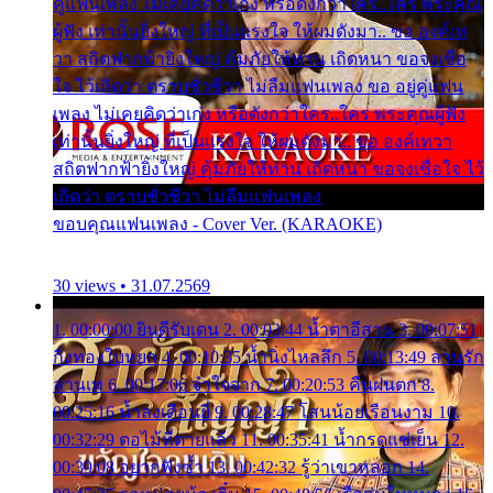
คู่แฟนเพลง ไม่เคยคิดว่าเก่ง หรือดังกว่าใคร..ใคร พระคุณ
ผู้ฟัง เท่านั้นยิ่งใหญ่ ที่เป็นแรงใจ ให้ผมดังมา.. ขอ องค์เท
วา สถิตฟากฟ้ายิ่งใหญ่ คุ้มภัยให้ท่าน เถิดหนา ขอจงเชื่อ
ใจ ไว้เถิดว่า ตราบชั่วชีวา ไม่ลืมแฟนเพลง ขอ อยู่คู่แฟน
เพลง ไม่เคยคิดว่าเก่ง หรือดังกว่าใคร..ใคร พระคุณผู้ฟัง
เท่านั้นยิ่งใหญ่ ที่เป็นแรงใจ ให้ผมดังมา.. ขอ องค์เทวา
สถิตฟากฟ้ายิ่งใหญ่ คุ้มภัยให้ท่าน เถิดหนา ขอจงเชื่อใจ ไว้
เถิดว่า ตราบชั่วชีวา ไม่ลืมแฟนเพลง
ขอบคุณแฟนเพลง - Cover Ver. (KARAOKE)
30 views • 31.07.2569
1. 00:00:00 ยินดีรับเดน 2. 00:03:44 น้ำตาอีสาน 3. 00:07:51
กิ่งทองใบหยก 4. 00:10:35 น้ำนิ่งไหลลึก 5. 00:13:49 ลานรัก
ลานเท 6. 00:17:06 จำใจจาก 7. 00:20:53 คืนฝนตก 8.
00:25:16 น้ำลงเดือนยี่ 9. 00:28:47 โสนน้อยเรือนงาม 10.
00:32:29 ตอไม้ที่ตายแล้ว 11. 00:35:41 น้ำกรดแช่เย็น 12.
00:39:08 อยากฟังซ้ำ 13. 00:42:32 รู้ว่าเขาหลอก 14.