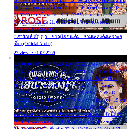
00:45:25 รอหน่อยน้องติ๋ม 15. 00:48:56 เรือล่มในหนอง 16.
00:51:43 บัตรเชิญสีเลือด 17. 00:56:07 อดีตรักโรงทอ 18.
01:00:00 เขมรไล่ควาย 19. 01:02:55 สาวสวนแตง 20.
01:05:51 แอบมอง 21. 01:09:27 พบรักปากน้ำโพ 22.
01:13:06 สายัณห์เมา
" สายัณห์ สัญญา " ขวัญใจคนเดิม - รวมเพลงดังเพราะๆ
ซึ้งๆ (Official Audio)
27 views • 21.07.2569
1. 00:00:00 ทำไมทำฉันได้ 2. 00:03:20 นางฟ้าสลัม 3.
00:06:50 คน 4. 00:10:36 บุญเหลือเกิน 5. 00:13:58 ฝนหยาด
สุดท้าย 6. 00:17:30 ยาใจยาจก 7. 00:20:30 คิดดูให้ดี 8.
00:24:21 ลบรอยแผลรัก 9. 00:27:35 เหมือนใจโดนกรีด 10.
00:30:54 ขบวนการเปาเปียว 11. 00:34:05 คำรำพัน 12.
00:37:20 ปาหนัน 13. 00:40:37 ใจเจ้ากรรม 14. 00:44:15 จูบ
ฉันแล้วจงตายเสีย 15. 00:47:24 ขอสูมาเต๊อะ 16. 00:51:11
คนใจมาร 17. 00:54:50 คืนทรมาน 18. 00:58:25 รักนี้สีดำ
19. 01:01:44 ส่วนเกิน 20. 01:05:42 หยาดน้ำฝนหยดน้ำตา
21. 01:09:13 เหลือเพียงฝัน 22. 01:13:26 เขา 23. 01:16:37