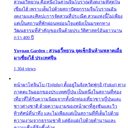
สวนอวี้หยวน คือหนึ่งในสวนจีนโบราณที่งดงามที่สุดใน
เซี่ยงไฮ้ เพราะเต็มไปด้วยสถาปัตยกรรมจีนโบราณอัน
งดงามและศิลปะการจัดสวนที่ประณีต สวนแห่งนี้ไม่เพียง
แต่เป็นสถานที่พักผ่อนหย่อนใจแต่ยังเป็นมรดกทาง
วัฒนธรรมที่สำคัญของจีนด้วยประวัติศาสตร์อันยาวนาน
กว่า 400 ปี
Yuyuan Garden : สวนอวี้หยวน จุดเช็กอินห้ามพลาดเมื่อ
มาเซี่ยงไฮ้ ประเทศจีน
1,304 views
หน้าผาโทจินโบ (Tojinbo) ตั้งอยู่ในจังหวัดฟุกุอิ (Fukui) ทาง
ภาคตะวันออกของประเทศญี่ปุ่น เป็นหนึ่งในสถานที่ท่อง
เที่ยวที่ได้รับความนิยมจากทั้งนักท่องเที่ยวชาวญี่ปุ่นและ
ชาวต่างชาติ ด้วยความงามของหน้าผาที่สูงชันและวิว
ทิวทัศน์ที่น่าทึ่ง และไม่เพียงแต่เป็นสถานที่ที่เต็มไปด้วย
ความงามจากธรรมชาติ แต่ยังแฝงไปด้วยตำนานและ
ความเชื่อที่ลึกซึ้งด้วย