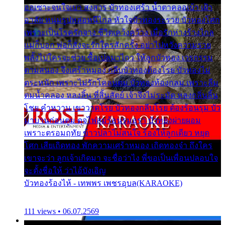
ออเซาะจนใจเบา สงสาร บัวทองเศร้า น้ำตาคลอเบ้า เฝ้า
อาลัย หนุ่มรูปหล่อหนีไกล หัวใจบัวทองระรวย บัวทองโศก
เพราะเป็นโรครักจาง ชีวิตเคว้งคว้าง เมื่อรักห่างร้างไกล
แม่ก็บอก พ่อก็สั่งจะรักใครสักครั้ง อย่าไปหวังความรวย
พลั้งไปใครจะช่วย ซื้อเปลมาไกว ให้ลูกบัวทอง เวรกรรม
ตามสนอง จึงเศร้าหมอง กลีบบัวทองต้องโรย บัวทองไม่
ตระหนัก เพราะไม่รักโคลนตม บัวทองท้องกลม เพราะลืม
ตมน้ำคลอง หลงลิ้น ที่สิ้นสัตย์ เจ้าจึงไม่ระมัด หลงกลิ่นลิ้น
โชย คำหวาน เขาวาดโรย บัวทองกลีบโรย ต้องร้อนรุม บัว
มาบานก่อนตูม ดุจไฟสุมร้อนรุมอุรา บัวทองผ่ายผอม
เพราะตรอมฤทัย ข้าวปลาไม่สนใจ ร้องไห้ลูกเดียว หยุด
โศก เสียเถิดทอง พักความเศร้าหมอง เถิดทองจ๋า ถึงใคร
เขาจะว่า ลูกเจ้าเกิดมา จะชื่อว่าไง พี่ขอเป็นเพื่อนปลอบใจ
จะตั้งชื่อให้ ว่าไอ้บังเอิญ
บัวทองร้องไห้ - เทพพร เพชรอุบล(KARAOKE)
111 views • 06.07.2569