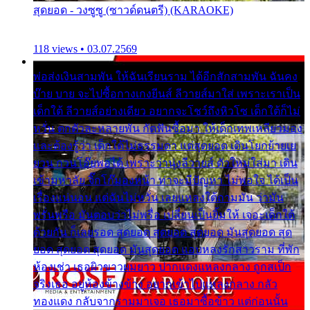
สุดยอด - วงซูซู (ซาวด์ดนตรี) (KARAOKE)
118 views • 03.07.2569
พ่อส่งเงินสามพัน ให้ฉันเรียนราม ได้อีกสักสามพัน ฉันคง
บ๊าย บาย จะไปซื้อกางเกงยีนส์ ลีวายส์มาใส่ เพราะเราเป็น
เด็กใต้ ลีวายส์อย่างเดียว อยากจะโชว์ถึงหิวโซ เด็กใต้ก็ไม่
หวั่น ตกตัวละหลายพัน กัดฟันซื้อมา ให้เด็กเทพเหลียวมอง
และต้องรู้ว่า เด็กใต้ไม่ธรรมดา แต่สุดยอด เดินโยกย้ายเย
ยวน กวนโอ๊ยพอได้ เพราะว่านุ่งลีวายส์ ตัวใหม่ใส่มา เดิน
เข้ามหาลัย จิ๊กโก๊มองหน้า ท่าจะมีปัญหา ไม่พอใจ ได้เป็น
เรื่องแน่นอน แต่ฉันไม่หวั่น เลยแหลงใต้ถามมัน ว่ามัน
พรั่นพรือ มันตอบว่าไม่พรื่อ เปลี่ยนเป็นยิ้มให้ เจอะเด็กใต้
ด้วยกัน ก็เลยรอด สุดยอด สุดยอด สุดยอด มันสุดยอด สุด
ยอด สุดยอด สุดยอด มันสุดยอด แอบหลงรักสาวราม ที่พัก
ห้องเช่า เธอผิวขาวผมยาว ปากแดงแหลงกลาง ถูกสเป็ก
จริงเธอ อยู่ห้องข้างข้าง อยากเข้าไปแหลงกลาง กลัว
ทองแดง กลับจากรามมาเจอ เธอมาซื้อข้าว แต่ก่อนนั้น