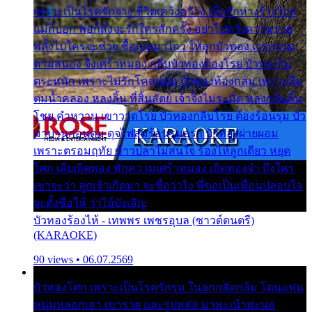
เพราะเป็นโรครักจาง ชีวิตเคว้งคว้าง เมื่อรักห่างร้างไกล
แม่ก็บอก พ่อก็สั่งจะรักใครสักครั้ง อย่าไปหวังความรวย
พลั้งไปใครจะช่วย ซื้อเปลมาไกว ให้ลูกบัวทอง เวรกรรม
ตามสนอง จึงเศร้าหมอง กลีบบัวทองต้องโรย บัวทองไม่
ตระหนัก เพราะไม่รักโคลนตม บัวทองท้องกลม เพราะลืม
ตมน้ำคลอง หลงลิ้น ที่สิ้นสัตย์ เจ้าจึงไม่ระมัด หลงกลิ่นลิ้น
โชย คำหวาน เขาวาดโรย บัวทองกลีบโรย ต้องร้อนรุม บัว
มาบานก่อนตูม ดุจไฟสุมร้อนรุมอุรา บัวทองผ่ายผอม
เพราะตรอมฤทัย ข้าวปลาไม่สนใจ ร้องไห้ลูกเดียว หยุด
โศก เสียเถิดทอง พักความเศร้าหมอง เถิดทองจ๋า ถึงใคร
เขาจะว่า ลูกเจ้าเกิดมา จะชื่อว่าไง พี่ขอเป็นเพื่อนปลอบใจ
จะตั้งชื่อให้ ว่าไอ้บังเอิญ
บัวทองร้องไห้ - เทพพร เพชรอุบล (ซาวด์ดนตรี)
(KARAOKE)
90 views • 06.07.2569
บัวทองโศก เพราะเป็นโรครักรุม ในอกกลัดกลุ้ม โดนแฟน
หนุ่มหลอกเอา เขารวย และรูปหล่อ มาพะเน้าพะนอ