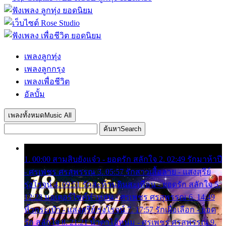
เพลงลูกทุ่ง
เพลงลูกกรุง
เพลงเพื่อชีวิต
อัลบั้ม
เพลงทั้งหมด
Music All
ค้นหา
Search
1. 00:00 สามสิบยังแจ๋ว - ยอดรัก สลักใจ 2. 02:49 รักมาห้าปี
- ศรเพชร ศรสุพรรณ 3. 05:57 รักสาวเสื้อลาย - แสงสุรีย์
รุ่งโรจน์ 4. 09:51 รักสะท้านดินสะเทือน - ยอดรัก สลักใจ 5.
12:23 มอเตอร์ไซค์ทำหล่น - ศรเพชร ศรสุพรรณ 6. 14:49
หิ้วกระเป๋า - แสงสุรีย์ รุ่งโรจน์ 7. 17:57 รักเผื่อเลือก - ยอด
รัก สลักใจ 8. 21:21 น้ำตาไอ้หนุ่ม - ศรเพชร ศรสุพรรณ 9.