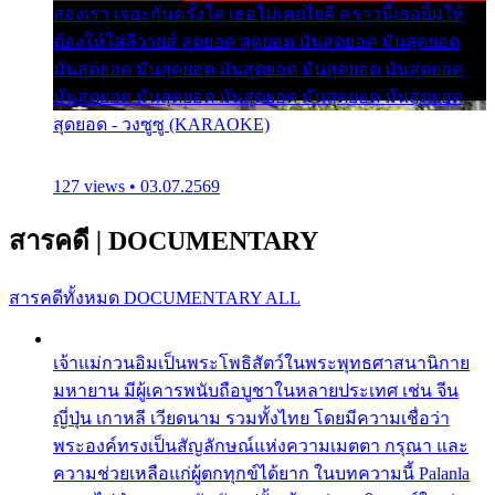
สองเรา เจอะกันครั้งใด เธอไม่เคยไยดี คราวนี้เธอยิ้มให้
ต้องให้ใส่ลีวายส์ สุดยอด สุดยอด มันสุดยอด มันสุดยอด
มันสุดยอด มันสุดยอด มันสุดยอด มันสุดยอด มันสุดยอด
มันสุดยอด มันสุดยอด มันสุดยอด มันสุดยอด มันสุดยอด
สุดยอด - วงซูซู (KARAOKE)
127 views • 03.07.2569
สารคดี
|
DOCUMENTARY
สารคดีทั้งหมด
DOCUMENTARY ALL
เจ้าแม่กวนอิมเป็นพระโพธิสัตว์ในพระพุทธศาสนานิกาย
มหายาน มีผู้เคารพนับถือบูชาในหลายประเทศ เช่น จีน
ญี่ปุ่น เกาหลี เวียดนาม รวมทั้งไทย โดยมีความเชื่อว่า
พระองค์ทรงเป็นสัญลักษณ์แห่งความเมตตา กรุณา และ
ความช่วยเหลือแก่ผู้ตกทุกข์ได้ยาก ในบทความนี้ Palanla