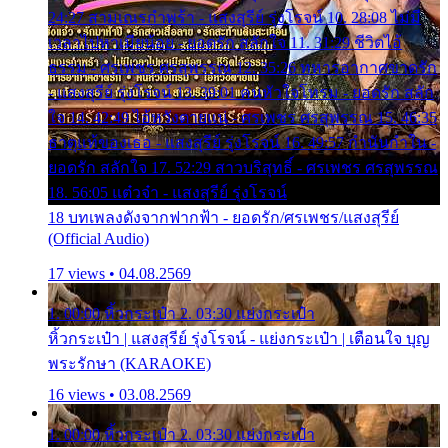
24:27 สามเณรกำพร้า - แสงสุรีย์ รุ่งโรจน์ 10. 28:08 ไม่มี
เวลาไปหาเมียน้อย - ยอดรัก สลักใจ 11. 31:29 ชีวิตไอ้
ธรรม - ศรเพชร ศรสุพรรณ 12. 35:26 ทหารอากาศขาดรัก
- แสงสุรีย์ รุ่งโรจน์ 13. 39:01 คนหัวใจโทรม - ยอดรัก สลัก
ใจ 14. 42:49 ไอ้หวังตายแน่ - ศรเพชร ศรสุพรรณ 15. 46:35
ธาตุแท้ของเธอ - แสงสุรีย์ รุ่งโรจน์ 16. 49:57 กำนันกำใน -
ยอดรัก สลักใจ 17. 52:29 สาวบริสุทธิ์ - ศรเพชร ศรสุพรรณ
18. 56:05 แต๋วจ๋า - แสงสุรีย์ รุ่งโรจน์
18 บทเพลงดังจากฟากฟ้า - ยอดรัก/ศรเพชร/แสงสุรีย์
(Official Audio)
17 views • 04.08.2569
1. 00:00 หิ้วกระเป๋า 2. 03:30 แย่งกระเป๋า
หิ้วกระเป๋า | แสงสุรีย์ รุ่งโรจน์ - แย่งกระเป๋า | เตือนใจ บุญ
พระรักษา (KARAOKE)
16 views • 03.08.2569
1. 00:00 หิ้วกระเป๋า 2. 03:30 แย่งกระเป๋า