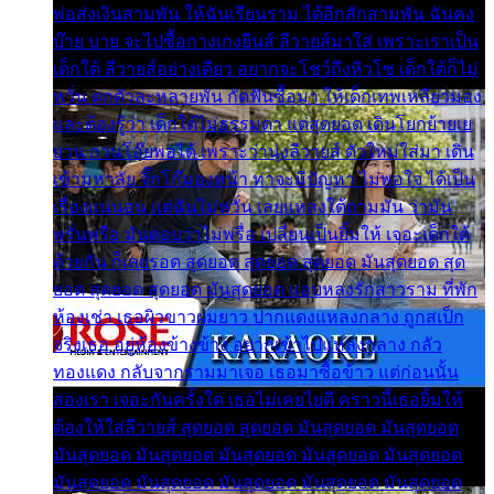
พ่อส่งเงินสามพัน ให้ฉันเรียนราม ได้อีกสักสามพัน ฉันคง
บ๊าย บาย จะไปซื้อกางเกงยีนส์ ลีวายส์มาใส่ เพราะเราเป็น
เด็กใต้ ลีวายส์อย่างเดียว อยากจะโชว์ถึงหิวโซ เด็กใต้ก็ไม่
หวั่น ตกตัวละหลายพัน กัดฟันซื้อมา ให้เด็กเทพเหลียวมอง
และต้องรู้ว่า เด็กใต้ไม่ธรรมดา แต่สุดยอด เดินโยกย้ายเย
ยวน กวนโอ๊ยพอได้ เพราะว่านุ่งลีวายส์ ตัวใหม่ใส่มา เดิน
เข้ามหาลัย จิ๊กโก๊มองหน้า ท่าจะมีปัญหา ไม่พอใจ ได้เป็น
เรื่องแน่นอน แต่ฉันไม่หวั่น เลยแหลงใต้ถามมัน ว่ามัน
พรั่นพรือ มันตอบว่าไม่พรื่อ เปลี่ยนเป็นยิ้มให้ เจอะเด็กใต้
ด้วยกัน ก็เลยรอด สุดยอด สุดยอด สุดยอด มันสุดยอด สุด
ยอด สุดยอด สุดยอด มันสุดยอด แอบหลงรักสาวราม ที่พัก
ห้องเช่า เธอผิวขาวผมยาว ปากแดงแหลงกลาง ถูกสเป็ก
จริงเธอ อยู่ห้องข้างข้าง อยากเข้าไปแหลงกลาง กลัว
ทองแดง กลับจากรามมาเจอ เธอมาซื้อข้าว แต่ก่อนนั้น
สองเรา เจอะกันครั้งใด เธอไม่เคยไยดี คราวนี้เธอยิ้มให้
ต้องให้ใส่ลีวายส์ สุดยอด สุดยอด มันสุดยอด มันสุดยอด
มันสุดยอด มันสุดยอด มันสุดยอด มันสุดยอด มันสุดยอด
มันสุดยอด มันสุดยอด มันสุดยอด มันสุดยอด มันสุดยอด