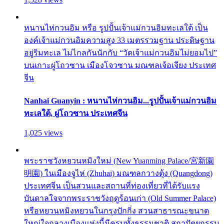
หนานไห่กวนอิม หรือ รูปปั้นเจ้าแม่กวนอิมทะเลใต้ เป็น
องค์เจ้าแม่กวนอิมความสูง 33 เมตรรวมฐาน ประดิษฐาน
อยู่ริมทะเล ไม่ไกลกันนักกับ “วัดเจ้าแม่กวนอิมไม่ยอมไป”
บนเกาะผู่โถวซาน เมืองโจวซาน มณฑลเจ้อเจียง ประเทศ
จีน
Nanhai Guanyin : หนานไห่กวนอิม...รูปปั้นเจ้าแม่กวนอิม
ทะเลใต้, ผู่โถวซาน ประเทศจีน
1,025 views
พระราชวังหยวนหมิงใหม่ (New Yuanming Palace/宮新園
明園) ในเมืองจูไห่ (Zhuhai) มณฑลกวางตุ้ง (Quangdong)
ประเทศจีน เป็นสวนและสถานที่ท่องเที่ยวที่ได้รับแรง
บันดาลใจจากพระราชวังฤดูร้อนเก่า (Old Summer Palace)
หรือหยวนหมิงหยวนในกรุงปักกิ่ง สวนสาธารณะขนาด
ใหญ่ใจกลางเมืองแห่งนี้มีครบทั้งธรรมชาติ สถาปัตยกรรม