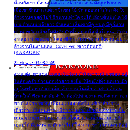
คือหยังเขา มีงานแต่งแล้ว ไปล้างแต่จาน ดั่งถูกประหาร
เมื่อเขาชื่นบาน แต่เราขื่นขม โอ้ รัก ลอยลม ไม่สม ดัง ใจ
ล้างจานคอยคู่ ไม่รู้ อีกนานเท่าใด จะได้ เลื่อนขั้นบันได ได้
เป็น ตำแหน่งเจ้าสาว มันเหงา เห็นเขามีคู่ ซมดู มีคู่ก็ม่วน
เข้าพาขวัญ เสียงโห่ตึงตึง มันซึ้ง อยู่แก่ใจ มื้อใด๋หนอ สิเป็น
งานเฮา มัวซอยเขา ใจเฮาซิด้าน มันทรมาน จับจาน เอย…
ล้างจานในงานแต่ง - Cover Ver. (ซาวด์ดนตรี)
(KARAOKE)
22 views • 03.08.2569
งานแต่ง เขาแซง แย่งเอาไปก่อน หัวใจอาวรณ์ มาซ่อน อยู่
ในห้องครัว ข้างนอกเจ้าสาว ส่งยิ้ม ให้คนไปทั่ว แต่เรา เฝ้า
อยู่ในครัว ทำตัวเป็นเด็ก ล้างจาน ในเมื่อ เจ้าสาว คือคน
บ้านใกล้ พึ่งพาอาศัย จำใจ ต้องไปช่วยงาน พอถึงเวลา เขา
พา กันเข้าพาขวัญ เพื่อนฝูง เฮฮาดังลั่น แต่เราล้างจาน
เดียวดาย เป็นคนพ่าย บ่มีความหมาย เคียงใจเจ้าบ่าว เป็น
คนพ่าย บ่มีความหมาย เคียงใจเจ้าบ่าว เพื่อนเจ้าสาว ยัง
เป็นบ่ได้ คือคนพ่าย ฮักคน ไม่มีใครสน เขาไม่เห็นคน ที่อยู่