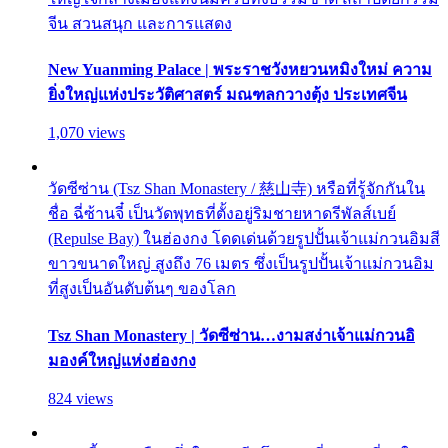
จีน สวนสนุก และการแสดง
New Yuanming Palace | พระราชวังหยวนหมิงใหม่ ความ
ยิ่งใหญ่แห่งประวัติศาสตร์ มณฑลกวางตุ้ง ประเทศจีน
1,070 views
วัดซีซ่าน (Tsz Shan Monastery / 慈山寺) หรือที่รู้จักกันใน
ชื่อ ฉี่ซ้านจี๋ เป็นวัดพุทธที่ตั้งอยู่ริมชายหาดรีพัลส์เบย์
(Repulse Bay) ในฮ่องกง โดดเด่นด้วยรูปปั้นเจ้าแม่กวนอิมสี
ขาวขนาดใหญ่ สูงถึง 76 เมตร ซึ่งเป็นรูปปั้นเจ้าแม่กวนอิม
ที่สูงเป็นอันดับต้นๆ ของโลก
Tsz Shan Monastery | วัดซีซ่าน…งามสง่าเจ้าแม่กวนอิ
มองค์ใหญ่แห่งฮ่องกง
824 views