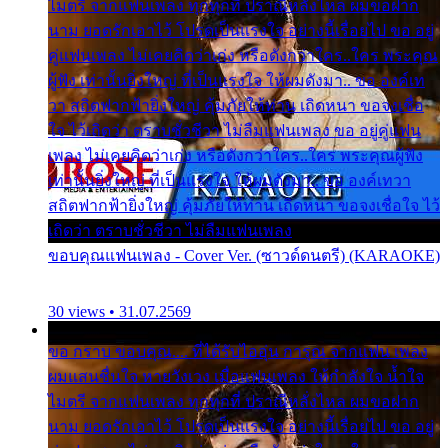
ไมตรี จากแฟนเพลง ทุกทุกที่ ปราณีหลั่งไหล ผมขอฝาก
นาม ยอดรักเอาไว้ โปรดเป็นแรงใจ อย่างนี้เรื่อยไป ขอ อยู่
คู่แฟนเพลง ไม่เคยคิดว่าเก่ง หรือดังกว่าใคร..ใคร พระคุณ
ผู้ฟัง เท่านั้นยิ่งใหญ่ ที่เป็นแรงใจ ให้ผมดังมา.. ขอ องค์เท
วา สถิตฟากฟ้ายิ่งใหญ่ คุ้มภัยให้ท่าน เถิดหนา ขอจงเชื่อ
ใจ ไว้เถิดว่า ตราบชั่วชีวา ไม่ลืมแฟนเพลง ขอ อยู่คู่แฟน
เพลง ไม่เคยคิดว่าเก่ง หรือดังกว่าใคร..ใคร พระคุณผู้ฟัง
เท่านั้นยิ่งใหญ่ ที่เป็นแรงใจ ให้ผมดังมา.. ขอ องค์เทวา
สถิตฟากฟ้ายิ่งใหญ่ คุ้มภัยให้ท่าน เถิดหนา ขอจงเชื่อใจ ไว้
เถิดว่า ตราบชั่วชีวา ไม่ลืมแฟนเพลง
ขอบคุณแฟนเพลง - Cover Ver. (ซาวด์ดนตรี) (KARAOKE)
30 views • 31.07.2569
ขอ กราบ ขอบคุณ.... ที่ได้รับไออุ่น การุณ จากแฟน เพลง
ผมแสนชื่นใจ หายวังเวง เมื่อแฟนเพลง ให้กำลังใจ น้ำใจ
ไมตรี จากแฟนเพลง ทุกทุกที่ ปราณีหลั่งไหล ผมขอฝาก
นาม ยอดรักเอาไว้ โปรดเป็นแรงใจ อย่างนี้เรื่อยไป ขอ อยู่