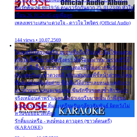
ขอรักคืน 24. 01:19:56 คนเรารักกันยาก 25. 01:23:06 หัวใจ
เถื่อน 26. 01:26:45 อยู่เพื่อลูก
เพลงเพราะเสนาะดวงใจ - ดาวใจ ไพจิตร (Official Audio)
144 views • 10.07.2569
ไม่เคยรักใครแน่หรือ อยากเชื่อถือก็ไม่กล้า ติ๋มใช่คนสวย
ตรึงใจ ติ๋มใช่งามซึ้งตรึงตรา พี่หรือจะมาหมายร่วมชีวี ก็
คนเขาลืออื้อฉาว ว่าสาวๆรุมตอมพี่ ติ๋มอยากรับรักเหมือน
กัน แต่หวั่นจะช้ำดวงฤดี กลัวแฟนของพี่ชี้หน้าด่าทอ ก็คน
ชื่อต๋อยต้อยตุ้มตุ๋ยต่าย พี่ยังลืมได้ง่ายๆเลยหนอ แค่ตัวเรา
สาวบ้านนา แสนจะซอมซ่อ ขืนรักขืนรอคงช้ำสักวัน ถ้า
จริงเหมือนคำพร่ำเฉลย พี่อย่าเฉยรีบมาหมั้น ถ้าพี่สู่ขอ
ตามธรรมเนียม ติ๋มจะเตรียมรับเกลียวสัมพันธ์ ผิดหวังไม่
หวั่นขอยอมได้เคียง
รักติ๋มแน่หรือ - หงษ์ทอง ดาวอุดร (ซาวด์ดนตรี)
(KARAOKE)