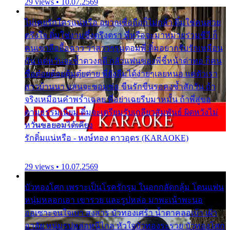
29 views • 10.07.2569
ไม่เคยรักใครแน่หรือ อยากเชื่อถือก็ไม่กล้า ติ๋มใช่คนสวย
ตรึงใจ ติ๋มใช่งามซึ้งตรึงตรา พี่หรือจะมาหมายร่วมชีวี ก็
คนเขาลืออื้อฉาว ว่าสาวๆรุมตอมพี่ ติ๋มอยากรับรักเหมือน
กัน แต่หวั่นจะช้ำดวงฤดี กลัวแฟนของพี่ชี้หน้าด่าทอ ก็คน
ชื่อต๋อยต้อยตุ้มตุ๋ยต่าย พี่ยังลืมได้ง่ายๆเลยหนอ แค่ตัวเรา
สาวบ้านนา แสนจะซอมซ่อ ขืนรักขืนรอคงช้ำสักวัน ถ้า
จริงเหมือนคำพร่ำเฉลย พี่อย่าเฉยรีบมาหมั้น ถ้าพี่สู่ขอ
ตามธรรมเนียม ติ๋มจะเตรียมรับเกลียวสัมพันธ์ ผิดหวังไม่
หวั่นขอยอมได้เคียง
รักติ๋มแน่หรือ - หงษ์ทอง ดาวอุดร (KARAOKE)
29 views • 10.07.2569
บัวทองโศก เพราะเป็นโรครักรุม ในอกกลัดกลุ้ม โดนแฟน
หนุ่มหลอกเอา เขารวย และรูปหล่อ มาพะเน้าพะนอ
ออเซาะจนใจเบา สงสาร บัวทองเศร้า น้ำตาคลอเบ้า เฝ้า
อาลัย หนุ่มรูปหล่อหนีไกล หัวใจบัวทองระรวย บัวทองโศก