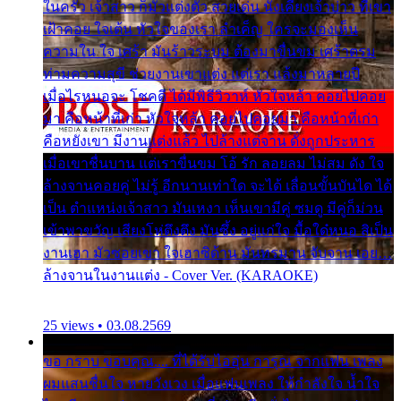
ในครัว เจ้าสาว ก็มัวแต่งตัว สวยเด่น นั่งเคียงเจ้าบ่าว ที่เขา
เฝ้าคอย ใจเต้น หัวใจของเรา ลำเค็ญ ใครจะมองเห็น
ความใน ใจ เศร้า มันร้าวระบม ต้องมาขื่นขม เศร้าตรม
ท่ามความสุขี ช่วยงานเขาแต่ง แต่เรา แล้งมาหลายปี
เมื่อไรหนอจะ โชคดี ได้มีพิธีวิวาห์ หัวใจหล้า คอยไปคอย
มา คือหน้าที่เก่า หัวใจหล้า คอยไปคอยมา คือหน้าที่เก่า
คือหยังเขา มีงานแต่งแล้ว ไปล้างแต่จาน ดั่งถูกประหาร
เมื่อเขาชื่นบาน แต่เราขื่นขม โอ้ รัก ลอยลม ไม่สม ดัง ใจ
ล้างจานคอยคู่ ไม่รู้ อีกนานเท่าใด จะได้ เลื่อนขั้นบันได ได้
เป็น ตำแหน่งเจ้าสาว มันเหงา เห็นเขามีคู่ ซมดู มีคู่ก็ม่วน
เข้าพาขวัญ เสียงโห่ตึงตึง มันซึ้ง อยู่แก่ใจ มื้อใด๋หนอ สิเป็น
งานเฮา มัวซอยเขา ใจเฮาซิด้าน มันทรมาน จับจาน เอย…
ล้างจานในงานแต่ง - Cover Ver. (KARAOKE)
25 views • 03.08.2569
ขอ กราบ ขอบคุณ.... ที่ได้รับไออุ่น การุณ จากแฟน เพลง
ผมแสนชื่นใจ หายวังเวง เมื่อแฟนเพลง ให้กำลังใจ น้ำใจ