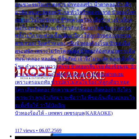
ออเซาะจนใจเบา สงสาร บัวทองเศร้า น้ำตาคลอเบ้า เฝ้า
อาลัย หนุ่มรูปหล่อหนีไกล หัวใจบัวทองระรวย บัวทองโศก
เพราะเป็นโรครักจาง ชีวิตเคว้งคว้าง เมื่อรักห่างร้างไกล
แม่ก็บอก พ่อก็สั่งจะรักใครสักครั้ง อย่าไปหวังความรวย
พลั้งไปใครจะช่วย ซื้อเปลมาไกว ให้ลูกบัวทอง เวรกรรม
ตามสนอง จึงเศร้าหมอง กลีบบัวทองต้องโรย บัวทองไม่
ตระหนัก เพราะไม่รักโคลนตม บัวทองท้องกลม เพราะลืม
ตมน้ำคลอง หลงลิ้น ที่สิ้นสัตย์ เจ้าจึงไม่ระมัด หลงกลิ่นลิ้น
โชย คำหวาน เขาวาดโรย บัวทองกลีบโรย ต้องร้อนรุม บัว
มาบานก่อนตูม ดุจไฟสุมร้อนรุมอุรา บัวทองผ่ายผอม
เพราะตรอมฤทัย ข้าวปลาไม่สนใจ ร้องไห้ลูกเดียว หยุด
โศก เสียเถิดทอง พักความเศร้าหมอง เถิดทองจ๋า ถึงใคร
เขาจะว่า ลูกเจ้าเกิดมา จะชื่อว่าไง พี่ขอเป็นเพื่อนปลอบใจ
จะตั้งชื่อให้ ว่าไอ้บังเอิญ
บัวทองร้องไห้ - เทพพร เพชรอุบล(KARAOKE)
117 views • 06.07.2569