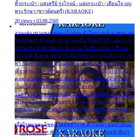
หิ้วกระเป๋า | แสงสุรีย์ รุ่งโรจน์ - แย่งกระเป๋า | เตือนใจ บุญ
พระรักษา (ซาวด์ดนตรี) (KARAOKE)
20 views • 03.08.2569
งานแต่ง เขาแซง แย่งเอาไปก่อน หัวใจอาวรณ์ มาซ่อน อยู่
ในห้องครัว ข้างนอกเจ้าสาว ส่งยิ้ม ให้คนไปทั่ว แต่เรา เฝ้า
อยู่ในครัว ทำตัวเป็นเด็ก ล้างจาน ในเมื่อ เจ้าสาว คือคน
บ้านใกล้ พึ่งพาอาศัย จำใจ ต้องไปช่วยงาน พอถึงเวลา เขา
พา กันเข้าพาขวัญ เพื่อนฝูง เฮฮาดังลั่น แต่เราล้างจาน
เดียวดาย เป็นคนพ่าย บ่มีความหมาย เคียงใจเจ้าบ่าว เป็น
คนพ่าย บ่มีความหมาย เคียงใจเจ้าบ่าว เพื่อนเจ้าสาว ยัง
เป็นบ่ได้ คือคนพ่าย ฮักคน ไม่มีใครสน เขาไม่เห็นคน ที่อยู่
ในครัว เจ้าสาว ก็มัวแต่งตัว สวยเด่น นั่งเคียงเจ้าบ่าว ที่เขา
เฝ้าคอย ใจเต้น หัวใจของเรา ลำเค็ญ ใครจะมองเห็น
ความใน ใจ เศร้า มันร้าวระบม ต้องมาขื่นขม เศร้าตรม
ท่ามความสุขี ช่วยงานเขาแต่ง แต่เรา แล้งมาหลายปี
เมื่อไรหนอจะ โชคดี ได้มีพิธีวิวาห์ หัวใจหล้า คอยไปคอย
มา คือหน้าที่เก่า หัวใจหล้า คอยไปคอยมา คือหน้าที่เก่า