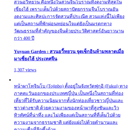
สวนอวี้หยวน คือหนึ่งในสวนจีนโบราณที่งดงามที่สุดใน
เซี่ยงไฮ้ เพราะเต็มไปด้วยสถาปัตยกรรมจีนโบราณอัน
งดงามและศิลปะการจัดสวนที่ประณีต สวนแห่งนี้ไม่เพียง
แต่เป็นสถานที่พักผ่อนหย่อนใจแต่ยังเป็นมรดกทาง
วัฒนธรรมที่สำคัญของจีนด้วยประวัติศาสตร์อันยาวนาน
กว่า 400 ปี
Yuyuan Garden : สวนอวี้หยวน จุดเช็กอินห้ามพลาดเมื่อ
มาเซี่ยงไฮ้ ประเทศจีน
1,307 views
หน้าผาโทจินโบ (Tojinbo) ตั้งอยู่ในจังหวัดฟุกุอิ (Fukui) ทาง
ภาคตะวันออกของประเทศญี่ปุ่น เป็นหนึ่งในสถานที่ท่อง
เที่ยวที่ได้รับความนิยมจากทั้งนักท่องเที่ยวชาวญี่ปุ่นและ
ชาวต่างชาติ ด้วยความงามของหน้าผาที่สูงชันและวิว
ทิวทัศน์ที่น่าทึ่ง และไม่เพียงแต่เป็นสถานที่ที่เต็มไปด้วย
ความงามจากธรรมชาติ แต่ยังแฝงไปด้วยตำนานและ
ความเชื่อที่ลึกซึ้งด้วย