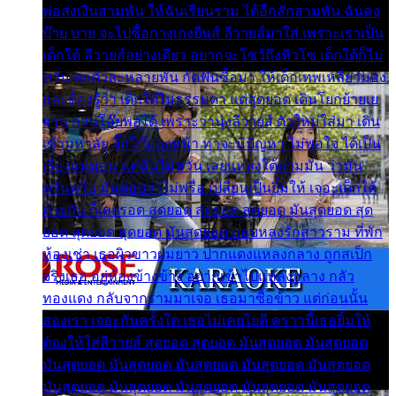
พ่อส่งเงินสามพัน ให้ฉันเรียนราม ได้อีกสักสามพัน ฉันคง
บ๊าย บาย จะไปซื้อกางเกงยีนส์ ลีวายส์มาใส่ เพราะเราเป็น
เด็กใต้ ลีวายส์อย่างเดียว อยากจะโชว์ถึงหิวโซ เด็กใต้ก็ไม่
หวั่น ตกตัวละหลายพัน กัดฟันซื้อมา ให้เด็กเทพเหลียวมอง
และต้องรู้ว่า เด็กใต้ไม่ธรรมดา แต่สุดยอด เดินโยกย้ายเย
ยวน กวนโอ๊ยพอได้ เพราะว่านุ่งลีวายส์ ตัวใหม่ใส่มา เดิน
เข้ามหาลัย จิ๊กโก๊มองหน้า ท่าจะมีปัญหา ไม่พอใจ ได้เป็น
เรื่องแน่นอน แต่ฉันไม่หวั่น เลยแหลงใต้ถามมัน ว่ามัน
พรั่นพรือ มันตอบว่าไม่พรื่อ เปลี่ยนเป็นยิ้มให้ เจอะเด็กใต้
ด้วยกัน ก็เลยรอด สุดยอด สุดยอด สุดยอด มันสุดยอด สุด
ยอด สุดยอด สุดยอด มันสุดยอด แอบหลงรักสาวราม ที่พัก
ห้องเช่า เธอผิวขาวผมยาว ปากแดงแหลงกลาง ถูกสเป็ก
จริงเธอ อยู่ห้องข้างข้าง อยากเข้าไปแหลงกลาง กลัว
ทองแดง กลับจากรามมาเจอ เธอมาซื้อข้าว แต่ก่อนนั้น
สองเรา เจอะกันครั้งใด เธอไม่เคยไยดี คราวนี้เธอยิ้มให้
ต้องให้ใส่ลีวายส์ สุดยอด สุดยอด มันสุดยอด มันสุดยอด
มันสุดยอด มันสุดยอด มันสุดยอด มันสุดยอด มันสุดยอด
มันสุดยอด มันสุดยอด มันสุดยอด มันสุดยอด มันสุดยอด