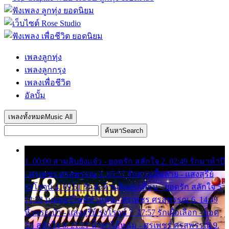
เพลงลูกทุ่ง
เพลงลูกกรุง
เพลงเพื่อชีวิต
อัลบั้ม
เพลงทั้งหมด
Music All
ค้นหา
Search
1. 00:00 สามสิบยังแจ๋ว - ยอดรัก สลักใจ 2. 02:49 รักมาห้าปี
- ศรเพชร ศรสุพรรณ 3. 05:57 รักสาวเสื้อลาย - แสงสุรีย์
รุ่งโรจน์ 4. 09:51 รักสะท้านดินสะเทือน - ยอดรัก สลักใจ 5.
12:23 มอเตอร์ไซค์ทำหล่น - ศรเพชร ศรสุพรรณ 6. 14:49
หิ้วกระเป๋า - แสงสุรีย์ รุ่งโรจน์ 7. 17:57 รักเผื่อเลือก - ยอด
รัก สลักใจ 8. 21:21 น้ำตาไอ้หนุ่ม - ศรเพชร ศรสุพรรณ 9.