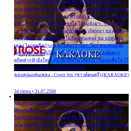
ไมตรี จากแฟนเพลง ทุกทุกที่ ปราณีหลั่งไหล ผมขอฝาก
นาม ยอดรักเอาไว้ โปรดเป็นแรงใจ อย่างนี้เรื่อยไป ขอ อยู่
คู่แฟนเพลง ไม่เคยคิดว่าเก่ง หรือดังกว่าใคร..ใคร พระคุณ
ผู้ฟัง เท่านั้นยิ่งใหญ่ ที่เป็นแรงใจ ให้ผมดังมา.. ขอ องค์เท
วา สถิตฟากฟ้ายิ่งใหญ่ คุ้มภัยให้ท่าน เถิดหนา ขอจงเชื่อ
ใจ ไว้เถิดว่า ตราบชั่วชีวา ไม่ลืมแฟนเพลง ขอ อยู่คู่แฟน
เพลง ไม่เคยคิดว่าเก่ง หรือดังกว่าใคร..ใคร พระคุณผู้ฟัง
เท่านั้นยิ่งใหญ่ ที่เป็นแรงใจ ให้ผมดังมา.. ขอ องค์เทวา
สถิตฟากฟ้ายิ่งใหญ่ คุ้มภัยให้ท่าน เถิดหนา ขอจงเชื่อใจ ไว้
เถิดว่า ตราบชั่วชีวา ไม่ลืมแฟนเพลง
ขอบคุณแฟนเพลง - Cover Ver. (ซาวด์ดนตรี) (KARAOKE)
34 views • 31.07.2569
ขอ กราบ ขอบคุณ.... ที่ได้รับไออุ่น การุณ จากแฟน เพลง
ผมแสนชื่นใจ หายวังเวง เมื่อแฟนเพลง ให้กำลังใจ น้ำใจ
ไมตรี จากแฟนเพลง ทุกทุกที่ ปราณีหลั่งไหล ผมขอฝาก
นาม ยอดรักเอาไว้ โปรดเป็นแรงใจ อย่างนี้เรื่อยไป ขอ อยู่