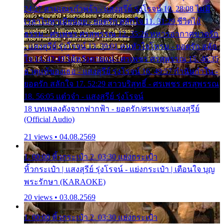
24:27 สามเณรกำพร้า - แสงสุรีย์ รุ่งโรจน์ 10. 28:08 ไม่มี
เวลาไปหาเมียน้อย - ยอดรัก สลักใจ 11. 31:29 ชีวิตไอ้
ธรรม - ศรเพชร ศรสุพรรณ 12. 35:26 ทหารอากาศขาดรัก
- แสงสุรีย์ รุ่งโรจน์ 13. 39:01 คนหัวใจโทรม - ยอดรัก สลัก
ใจ 14. 42:49 ไอ้หวังตายแน่ - ศรเพชร ศรสุพรรณ 15. 46:35
ธาตุแท้ของเธอ - แสงสุรีย์ รุ่งโรจน์ 16. 49:57 กำนันกำใน -
ยอดรัก สลักใจ 17. 52:29 สาวบริสุทธิ์ - ศรเพชร ศรสุพรรณ
18. 56:05 แต๋วจ๋า - แสงสุรีย์ รุ่งโรจน์
18 บทเพลงดังจากฟากฟ้า - ยอดรัก/ศรเพชร/แสงสุรีย์
(Official Audio)
21 views • 04.08.2569
1. 00:00 หิ้วกระเป๋า 2. 03:30 แย่งกระเป๋า
หิ้วกระเป๋า | แสงสุรีย์ รุ่งโรจน์ - แย่งกระเป๋า | เตือนใจ บุญ
พระรักษา (KARAOKE)
20 views • 03.08.2569
1. 00:00 หิ้วกระเป๋า 2. 03:30 แย่งกระเป๋า