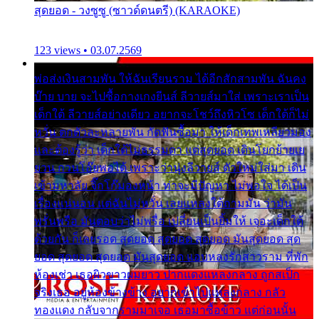
สุดยอด - วงซูซู (ซาวด์ดนตรี) (KARAOKE)
123 views • 03.07.2569
พ่อส่งเงินสามพัน ให้ฉันเรียนราม ได้อีกสักสามพัน ฉันคง
บ๊าย บาย จะไปซื้อกางเกงยีนส์ ลีวายส์มาใส่ เพราะเราเป็น
เด็กใต้ ลีวายส์อย่างเดียว อยากจะโชว์ถึงหิวโซ เด็กใต้ก็ไม่
หวั่น ตกตัวละหลายพัน กัดฟันซื้อมา ให้เด็กเทพเหลียวมอง
และต้องรู้ว่า เด็กใต้ไม่ธรรมดา แต่สุดยอด เดินโยกย้ายเย
ยวน กวนโอ๊ยพอได้ เพราะว่านุ่งลีวายส์ ตัวใหม่ใส่มา เดิน
เข้ามหาลัย จิ๊กโก๊มองหน้า ท่าจะมีปัญหา ไม่พอใจ ได้เป็น
เรื่องแน่นอน แต่ฉันไม่หวั่น เลยแหลงใต้ถามมัน ว่ามัน
พรั่นพรือ มันตอบว่าไม่พรื่อ เปลี่ยนเป็นยิ้มให้ เจอะเด็กใต้
ด้วยกัน ก็เลยรอด สุดยอด สุดยอด สุดยอด มันสุดยอด สุด
ยอด สุดยอด สุดยอด มันสุดยอด แอบหลงรักสาวราม ที่พัก
ห้องเช่า เธอผิวขาวผมยาว ปากแดงแหลงกลาง ถูกสเป็ก
จริงเธอ อยู่ห้องข้างข้าง อยากเข้าไปแหลงกลาง กลัว
ทองแดง กลับจากรามมาเจอ เธอมาซื้อข้าว แต่ก่อนนั้น