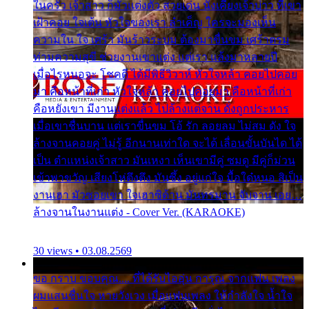
ในครัว เจ้าสาว ก็มัวแต่งตัว สวยเด่น นั่งเคียงเจ้าบ่าว ที่เขา
เฝ้าคอย ใจเต้น หัวใจของเรา ลำเค็ญ ใครจะมองเห็น
ความใน ใจ เศร้า มันร้าวระบม ต้องมาขื่นขม เศร้าตรม
ท่ามความสุขี ช่วยงานเขาแต่ง แต่เรา แล้งมาหลายปี
เมื่อไรหนอจะ โชคดี ได้มีพิธีวิวาห์ หัวใจหล้า คอยไปคอย
มา คือหน้าที่เก่า หัวใจหล้า คอยไปคอยมา คือหน้าที่เก่า
คือหยังเขา มีงานแต่งแล้ว ไปล้างแต่จาน ดั่งถูกประหาร
เมื่อเขาชื่นบาน แต่เราขื่นขม โอ้ รัก ลอยลม ไม่สม ดัง ใจ
ล้างจานคอยคู่ ไม่รู้ อีกนานเท่าใด จะได้ เลื่อนขั้นบันได ได้
เป็น ตำแหน่งเจ้าสาว มันเหงา เห็นเขามีคู่ ซมดู มีคู่ก็ม่วน
เข้าพาขวัญ เสียงโห่ตึงตึง มันซึ้ง อยู่แก่ใจ มื้อใด๋หนอ สิเป็น
งานเฮา มัวซอยเขา ใจเฮาซิด้าน มันทรมาน จับจาน เอย…
ล้างจานในงานแต่ง - Cover Ver. (KARAOKE)
30 views • 03.08.2569
ขอ กราบ ขอบคุณ.... ที่ได้รับไออุ่น การุณ จากแฟน เพลง
ผมแสนชื่นใจ หายวังเวง เมื่อแฟนเพลง ให้กำลังใจ น้ำใจ