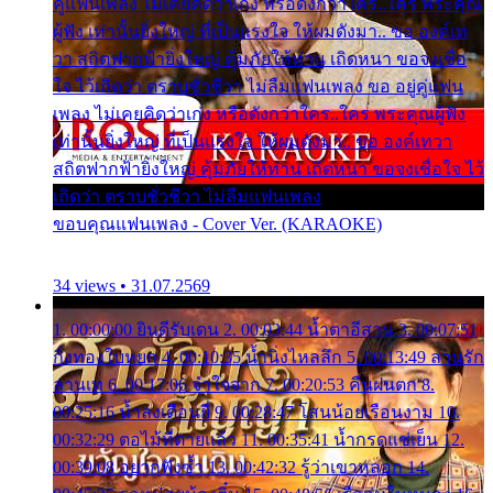
คู่แฟนเพลง ไม่เคยคิดว่าเก่ง หรือดังกว่าใคร..ใคร พระคุณ
ผู้ฟัง เท่านั้นยิ่งใหญ่ ที่เป็นแรงใจ ให้ผมดังมา.. ขอ องค์เท
วา สถิตฟากฟ้ายิ่งใหญ่ คุ้มภัยให้ท่าน เถิดหนา ขอจงเชื่อ
ใจ ไว้เถิดว่า ตราบชั่วชีวา ไม่ลืมแฟนเพลง ขอ อยู่คู่แฟน
เพลง ไม่เคยคิดว่าเก่ง หรือดังกว่าใคร..ใคร พระคุณผู้ฟัง
เท่านั้นยิ่งใหญ่ ที่เป็นแรงใจ ให้ผมดังมา.. ขอ องค์เทวา
สถิตฟากฟ้ายิ่งใหญ่ คุ้มภัยให้ท่าน เถิดหนา ขอจงเชื่อใจ ไว้
เถิดว่า ตราบชั่วชีวา ไม่ลืมแฟนเพลง
ขอบคุณแฟนเพลง - Cover Ver. (KARAOKE)
34 views • 31.07.2569
1. 00:00:00 ยินดีรับเดน 2. 00:03:44 น้ำตาอีสาน 3. 00:07:51
กิ่งทองใบหยก 4. 00:10:35 น้ำนิ่งไหลลึก 5. 00:13:49 ลานรัก
ลานเท 6. 00:17:06 จำใจจาก 7. 00:20:53 คืนฝนตก 8.
00:25:16 น้ำลงเดือนยี่ 9. 00:28:47 โสนน้อยเรือนงาม 10.
00:32:29 ตอไม้ที่ตายแล้ว 11. 00:35:41 น้ำกรดแช่เย็น 12.
00:39:08 อยากฟังซ้ำ 13. 00:42:32 รู้ว่าเขาหลอก 14.