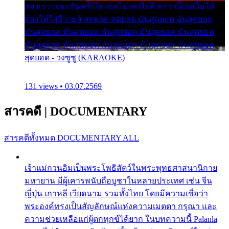
สองเรา เจอะกันครั้งใด เธอไม่เคยไยดี คราวนี้เธอยิ้มให้
ต้องให้ใส่ลีวายส์ สุดยอด สุดยอด มันสุดยอด มันสุดยอด
มันสุดยอด มันสุดยอด มันสุดยอด มันสุดยอด มันสุดยอด
มันสุดยอด มันสุดยอด มันสุดยอด มันสุดยอด มันสุดยอด
สุดยอด - วงซูซู (KARAOKE)
131 views • 03.07.2569
สารคดี
|
DOCUMENTARY
สารคดีทั้งหมด
DOCUMENTARY ALL
เจ้าแม่กวนอิมเป็นพระโพธิสัตว์ในพระพุทธศาสนานิกาย
มหายาน มีผู้เคารพนับถือบูชาในหลายประเทศ เช่น จีน
ญี่ปุ่น เกาหลี เวียดนาม รวมทั้งไทย โดยมีความเชื่อว่า
พระองค์ทรงเป็นสัญลักษณ์แห่งความเมตตา กรุณา และ
ความช่วยเหลือแก่ผู้ตกทุกข์ได้ยาก ในบทความนี้ Palanla