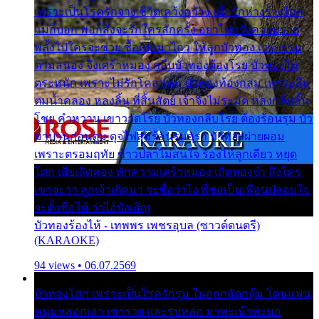
เพราะเป็นโรครักจาง ชีวิตเคว้งคว้าง เมื่อรักห่างร้างไกล
แม่ก็บอก พ่อก็สั่งจะรักใครสักครั้ง อย่าไปหวังความรวย
พลั้งไปใครจะช่วย ซื้อเปลมาไกว ให้ลูกบัวทอง เวรกรรม
ตามสนอง จึงเศร้าหมอง กลีบบัวทองต้องโรย บัวทองไม่
ตระหนัก เพราะไม่รักโคลนตม บัวทองท้องกลม เพราะลืม
ตมน้ำคลอง หลงลิ้น ที่สิ้นสัตย์ เจ้าจึงไม่ระมัด หลงกลิ่นลิ้น
โชย คำหวาน เขาวาดโรย บัวทองกลีบโรย ต้องร้อนรุม บัว
มาบานก่อนตูม ดุจไฟสุมร้อนรุมอุรา บัวทองผ่ายผอม
เพราะตรอมฤทัย ข้าวปลาไม่สนใจ ร้องไห้ลูกเดียว หยุด
โศก เสียเถิดทอง พักความเศร้าหมอง เถิดทองจ๋า ถึงใคร
เขาจะว่า ลูกเจ้าเกิดมา จะชื่อว่าไง พี่ขอเป็นเพื่อนปลอบใจ
จะตั้งชื่อให้ ว่าไอ้บังเอิญ
บัวทองร้องไห้ - เทพพร เพชรอุบล (ซาวด์ดนตรี)
(KARAOKE)
94 views • 06.07.2569
บัวทองโศก เพราะเป็นโรครักรุม ในอกกลัดกลุ้ม โดนแฟน
หนุ่มหลอกเอา เขารวย และรูปหล่อ มาพะเน้าพะนอ