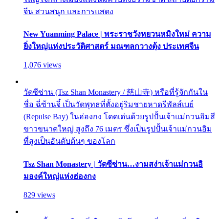
จีน สวนสนุก และการแสดง
New Yuanming Palace | พระราชวังหยวนหมิงใหม่ ความ
ยิ่งใหญ่แห่งประวัติศาสตร์ มณฑลกวางตุ้ง ประเทศจีน
1,076 views
วัดซีซ่าน (Tsz Shan Monastery / 慈山寺) หรือที่รู้จักกันใน
ชื่อ ฉี่ซ้านจี๋ เป็นวัดพุทธที่ตั้งอยู่ริมชายหาดรีพัลส์เบย์
(Repulse Bay) ในฮ่องกง โดดเด่นด้วยรูปปั้นเจ้าแม่กวนอิมสี
ขาวขนาดใหญ่ สูงถึง 76 เมตร ซึ่งเป็นรูปปั้นเจ้าแม่กวนอิม
ที่สูงเป็นอันดับต้นๆ ของโลก
Tsz Shan Monastery | วัดซีซ่าน…งามสง่าเจ้าแม่กวนอิ
มองค์ใหญ่แห่งฮ่องกง
829 views