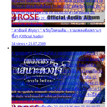
00:45:25 รอหน่อยน้องติ๋ม 15. 00:48:56 เรือล่มในหนอง 16.
00:51:43 บัตรเชิญสีเลือด 17. 00:56:07 อดีตรักโรงทอ 18.
01:00:00 เขมรไล่ควาย 19. 01:02:55 สาวสวนแตง 20.
01:05:51 แอบมอง 21. 01:09:27 พบรักปากน้ำโพ 22.
01:13:06 สายัณห์เมา
" สายัณห์ สัญญา " ขวัญใจคนเดิม - รวมเพลงดังเพราะๆ
ซึ้งๆ (Official Audio)
34 views • 21.07.2569
1. 00:00:00 ทำไมทำฉันได้ 2. 00:03:20 นางฟ้าสลัม 3.
00:06:50 คน 4. 00:10:36 บุญเหลือเกิน 5. 00:13:58 ฝนหยาด
สุดท้าย 6. 00:17:30 ยาใจยาจก 7. 00:20:30 คิดดูให้ดี 8.
00:24:21 ลบรอยแผลรัก 9. 00:27:35 เหมือนใจโดนกรีด 10.
00:30:54 ขบวนการเปาเปียว 11. 00:34:05 คำรำพัน 12.
00:37:20 ปาหนัน 13. 00:40:37 ใจเจ้ากรรม 14. 00:44:15 จูบ
ฉันแล้วจงตายเสีย 15. 00:47:24 ขอสูมาเต๊อะ 16. 00:51:11
คนใจมาร 17. 00:54:50 คืนทรมาน 18. 00:58:25 รักนี้สีดำ
19. 01:01:44 ส่วนเกิน 20. 01:05:42 หยาดน้ำฝนหยดน้ำตา
21. 01:09:13 เหลือเพียงฝัน 22. 01:13:26 เขา 23. 01:16:37