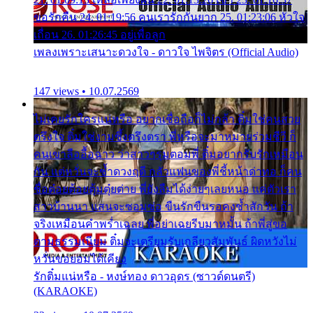
ขอรักคืน 24. 01:19:56 คนเรารักกันยาก 25. 01:23:06 หัวใจ
เถื่อน 26. 01:26:45 อยู่เพื่อลูก
เพลงเพราะเสนาะดวงใจ - ดาวใจ ไพจิตร (Official Audio)
147 views • 10.07.2569
ไม่เคยรักใครแน่หรือ อยากเชื่อถือก็ไม่กล้า ติ๋มใช่คนสวย
ตรึงใจ ติ๋มใช่งามซึ้งตรึงตรา พี่หรือจะมาหมายร่วมชีวี ก็
คนเขาลืออื้อฉาว ว่าสาวๆรุมตอมพี่ ติ๋มอยากรับรักเหมือน
กัน แต่หวั่นจะช้ำดวงฤดี กลัวแฟนของพี่ชี้หน้าด่าทอ ก็คน
ชื่อต๋อยต้อยตุ้มตุ๋ยต่าย พี่ยังลืมได้ง่ายๆเลยหนอ แค่ตัวเรา
สาวบ้านนา แสนจะซอมซ่อ ขืนรักขืนรอคงช้ำสักวัน ถ้า
จริงเหมือนคำพร่ำเฉลย พี่อย่าเฉยรีบมาหมั้น ถ้าพี่สู่ขอ
ตามธรรมเนียม ติ๋มจะเตรียมรับเกลียวสัมพันธ์ ผิดหวังไม่
หวั่นขอยอมได้เคียง
รักติ๋มแน่หรือ - หงษ์ทอง ดาวอุดร (ซาวด์ดนตรี)
(KARAOKE)