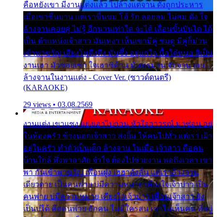
คือหยังเขา มีงานแต่งแล้ว ไปล้างแต่จาน ดั่งถูกประหาร
เมื่อเขาชื่นบาน แต่เราขื่นขม โอ้ รัก ลอยลม ไม่สม ดัง ใจ
ล้างจานคอยคู่ ไม่รู้ อีกนานเท่าใด จะได้ เลื่อนขั้นบันได ได้
เป็น ตำแหน่งเจ้าสาว มันเหงา เห็นเขามีคู่ ซมดู มีคู่ก็ม่วน
เข้าพาขวัญ เสียงโห่ตึงตึง มันซึ้ง อยู่แก่ใจ มื้อใด๋หนอ สิเป็น
งานเฮา มัวซอยเขา ใจเฮาซิด้าน มันทรมาน จับจาน เอย…
ล้างจานในงานแต่ง - Cover Ver. (ซาวด์ดนตรี)
(KARAOKE)
29 views • 03.08.2569
งานแต่ง เขาแซง แย่งเอาไปก่อน หัวใจอาวรณ์ มาซ่อน อยู่
ในห้องครัว ข้างนอกเจ้าสาว ส่งยิ้ม ให้คนไปทั่ว แต่เรา เฝ้า
อยู่ในครัว ทำตัวเป็นเด็ก ล้างจาน ในเมื่อ เจ้าสาว คือคน
บ้านใกล้ พึ่งพาอาศัย จำใจ ต้องไปช่วยงาน พอถึงเวลา เขา
พา กันเข้าพาขวัญ เพื่อนฝูง เฮฮาดังลั่น แต่เราล้างจาน
เดียวดาย เป็นคนพ่าย บ่มีความหมาย เคียงใจเจ้าบ่าว เป็น
คนพ่าย บ่มีความหมาย เคียงใจเจ้าบ่าว เพื่อนเจ้าสาว ยัง
เป็นบ่ได้ คือคนพ่าย ฮักคน ไม่มีใครสน เขาไม่เห็นคน ที่อยู่