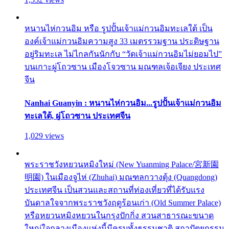
หนานไห่กวนอิม หรือ รูปปั้นเจ้าแม่กวนอิมทะเลใต้ เป็น
องค์เจ้าแม่กวนอิมความสูง 33 เมตรรวมฐาน ประดิษฐาน
อยู่ริมทะเล ไม่ไกลกันนักกับ “วัดเจ้าแม่กวนอิมไม่ยอมไป”
บนเกาะผู่โถวซาน เมืองโจวซาน มณฑลเจ้อเจียง ประเทศ
จีน
Nanhai Guanyin : หนานไห่กวนอิม...รูปปั้นเจ้าแม่กวนอิม
ทะเลใต้, ผู่โถวซาน ประเทศจีน
1,029 views
พระราชวังหยวนหมิงใหม่ (New Yuanming Palace/宮新園
明園) ในเมืองจูไห่ (Zhuhai) มณฑลกวางตุ้ง (Quangdong)
ประเทศจีน เป็นสวนและสถานที่ท่องเที่ยวที่ได้รับแรง
บันดาลใจจากพระราชวังฤดูร้อนเก่า (Old Summer Palace)
หรือหยวนหมิงหยวนในกรุงปักกิ่ง สวนสาธารณะขนาด
ใหญ่ใจกลางเมืองแห่งนี้มีครบทั้งธรรมชาติ สถาปัตยกรรม