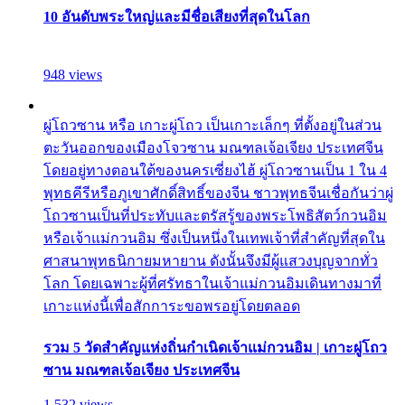
10 อันดับพระใหญ่และมีชื่อเสียงที่สุดในโลก
948 views
ผู่โถวซาน หรือ เกาะผู่โถว เป็นเกาะเล็กๆ ที่ตั้งอยู่ในส่วน
ตะวันออกของเมืองโจวซาน มณฑลเจ้อเจียง ประเทศจีน
โดยอยู่ทางตอนใต้ของนครเซี่ยงไฮ้ ผู่โถวซานเป็น 1 ใน 4
พุทธคีรีหรือภูเขาศักดิ์สิทธิ์ของจีน ชาวพุทธจีนเชื่อกันว่าผู่
โถวซานเป็นที่ประทับและตรัสรู้ของพระโพธิสัตว์กวนอิม
หรือเจ้าแม่กวนอิม ซึ่งเป็นหนึ่งในเทพเจ้าที่สำคัญที่สุดใน
ศาสนาพุทธนิกายมหายาน ดังนั้นจึงมีผู้แสวงบุญจากทั่ว
โลก โดยเฉพาะผู้ที่ศรัทธาในเจ้าแม่กวนอิมเดินทางมาที่
เกาะแห่งนี้เพื่อสักการะขอพรอยู่โดยตลอด
รวม 5 วัดสำคัญแห่งถิ่นกำเนิดเจ้าแม่กวนอิม | เกาะผู่โถว
ซาน มณฑลเจ้อเจียง ประเทศจีน
1,532 views