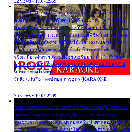
32 views • 10.07.2569
ไม่เคยรักใครแน่หรือ อยากเชื่อถือก็ไม่กล้า ติ๋มใช่คนสวย
ตรึงใจ ติ๋มใช่งามซึ้งตรึงตรา พี่หรือจะมาหมายร่วมชีวี ก็
คนเขาลืออื้อฉาว ว่าสาวๆรุมตอมพี่ ติ๋มอยากรับรักเหมือน
กัน แต่หวั่นจะช้ำดวงฤดี กลัวแฟนของพี่ชี้หน้าด่าทอ ก็คน
ชื่อต๋อยต้อยตุ้มตุ๋ยต่าย พี่ยังลืมได้ง่ายๆเลยหนอ แค่ตัวเรา
สาวบ้านนา แสนจะซอมซ่อ ขืนรักขืนรอคงช้ำสักวัน ถ้า
จริงเหมือนคำพร่ำเฉลย พี่อย่าเฉยรีบมาหมั้น ถ้าพี่สู่ขอ
ตามธรรมเนียม ติ๋มจะเตรียมรับเกลียวสัมพันธ์ ผิดหวังไม่
หวั่นขอยอมได้เคียง
รักติ๋มแน่หรือ - หงษ์ทอง ดาวอุดร (KARAOKE)
35 views • 10.07.2569
บัวทองโศก เพราะเป็นโรครักรุม ในอกกลัดกลุ้ม โดนแฟน
หนุ่มหลอกเอา เขารวย และรูปหล่อ มาพะเน้าพะนอ
ออเซาะจนใจเบา สงสาร บัวทองเศร้า น้ำตาคลอเบ้า เฝ้า
อาลัย หนุ่มรูปหล่อหนีไกล หัวใจบัวทองระรวย บัวทองโศก