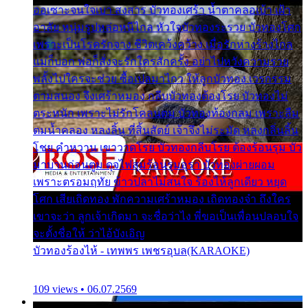
ออเซาะจนใจเบา สงสาร บัวทองเศร้า น้ำตาคลอเบ้า เฝ้า
อาลัย หนุ่มรูปหล่อหนีไกล หัวใจบัวทองระรวย บัวทองโศก
เพราะเป็นโรครักจาง ชีวิตเคว้งคว้าง เมื่อรักห่างร้างไกล
แม่ก็บอก พ่อก็สั่งจะรักใครสักครั้ง อย่าไปหวังความรวย
พลั้งไปใครจะช่วย ซื้อเปลมาไกว ให้ลูกบัวทอง เวรกรรม
ตามสนอง จึงเศร้าหมอง กลีบบัวทองต้องโรย บัวทองไม่
ตระหนัก เพราะไม่รักโคลนตม บัวทองท้องกลม เพราะลืม
ตมน้ำคลอง หลงลิ้น ที่สิ้นสัตย์ เจ้าจึงไม่ระมัด หลงกลิ่นลิ้น
โชย คำหวาน เขาวาดโรย บัวทองกลีบโรย ต้องร้อนรุม บัว
มาบานก่อนตูม ดุจไฟสุมร้อนรุมอุรา บัวทองผ่ายผอม
เพราะตรอมฤทัย ข้าวปลาไม่สนใจ ร้องไห้ลูกเดียว หยุด
โศก เสียเถิดทอง พักความเศร้าหมอง เถิดทองจ๋า ถึงใคร
เขาจะว่า ลูกเจ้าเกิดมา จะชื่อว่าไง พี่ขอเป็นเพื่อนปลอบใจ
จะตั้งชื่อให้ ว่าไอ้บังเอิญ
บัวทองร้องไห้ - เทพพร เพชรอุบล(KARAOKE)
109 views • 06.07.2569