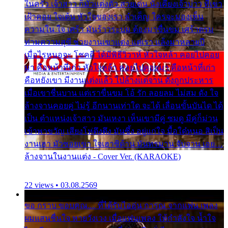
ในครัว เจ้าสาว ก็มัวแต่งตัว สวยเด่น นั่งเคียงเจ้าบ่าว ที่เขา
เฝ้าคอย ใจเต้น หัวใจของเรา ลำเค็ญ ใครจะมองเห็น
ความใน ใจ เศร้า มันร้าวระบม ต้องมาขื่นขม เศร้าตรม
ท่ามความสุขี ช่วยงานเขาแต่ง แต่เรา แล้งมาหลายปี
เมื่อไรหนอจะ โชคดี ได้มีพิธีวิวาห์ หัวใจหล้า คอยไปคอย
มา คือหน้าที่เก่า หัวใจหล้า คอยไปคอยมา คือหน้าที่เก่า
คือหยังเขา มีงานแต่งแล้ว ไปล้างแต่จาน ดั่งถูกประหาร
เมื่อเขาชื่นบาน แต่เราขื่นขม โอ้ รัก ลอยลม ไม่สม ดัง ใจ
ล้างจานคอยคู่ ไม่รู้ อีกนานเท่าใด จะได้ เลื่อนขั้นบันได ได้
เป็น ตำแหน่งเจ้าสาว มันเหงา เห็นเขามีคู่ ซมดู มีคู่ก็ม่วน
เข้าพาขวัญ เสียงโห่ตึงตึง มันซึ้ง อยู่แก่ใจ มื้อใด๋หนอ สิเป็น
งานเฮา มัวซอยเขา ใจเฮาซิด้าน มันทรมาน จับจาน เอย…
ล้างจานในงานแต่ง - Cover Ver. (KARAOKE)
22 views • 03.08.2569
ขอ กราบ ขอบคุณ.... ที่ได้รับไออุ่น การุณ จากแฟน เพลง
ผมแสนชื่นใจ หายวังเวง เมื่อแฟนเพลง ให้กำลังใจ น้ำใจ