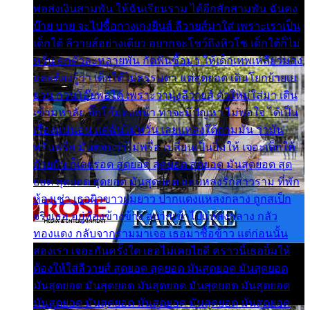
พ่อส่งเงินสามพัน ให้ฉันเรียนราม ได้อีกสักสามพัน ฉันคง
บ๊าย บาย จะไปซื้อกางเกงยีนส์ ลีวายส์มาใส่ เพราะเราเป็น
เด็กใต้ ลีวายส์อย่างเดียว อยากจะโชว์ถึงหิวโซ เด็กใต้ก็ไม่
หวั่น ตกตัวละหลายพัน กัดฟันซื้อมา ให้เด็กเทพเหลียวมอง
และต้องรู้ว่า เด็กใต้ไม่ธรรมดา แต่สุดยอด เดินโยกย้ายเย
ยวน กวนโอ๊ยพอได้ เพราะว่านุ่งลีวายส์ ตัวใหม่ใส่มา เดิน
เข้ามหาลัย จิ๊กโก๊มองหน้า ท่าจะมีปัญหา ไม่พอใจ ได้เป็น
เรื่องแน่นอน แต่ฉันไม่หวั่น เลยแหลงใต้ถามมัน ว่ามัน
พรั่นพรือ มันตอบว่าไม่พรื่อ เปลี่ยนเป็นยิ้มให้ เจอะเด็กใต้
ด้วยกัน ก็เลยรอด สุดยอด สุดยอด สุดยอด มันสุดยอด สุด
ยอด สุดยอด สุดยอด มันสุดยอด แอบหลงรักสาวราม ที่พัก
ห้องเช่า เธอผิวขาวผมยาว ปากแดงแหลงกลาง ถูกสเป็ก
จริงเธอ อยู่ห้องข้างข้าง อยากเข้าไปแหลงกลาง กลัว
ทองแดง กลับจากรามมาเจอ เธอมาซื้อข้าว แต่ก่อนนั้น
สองเรา เจอะกันครั้งใด เธอไม่เคยไยดี คราวนี้เธอยิ้มให้
ต้องให้ใส่ลีวายส์ สุดยอด สุดยอด มันสุดยอด มันสุดยอด
มันสุดยอด มันสุดยอด มันสุดยอด มันสุดยอด มันสุดยอด
มันสุดยอด มันสุดยอด มันสุดยอด มันสุดยอด มันสุดยอด