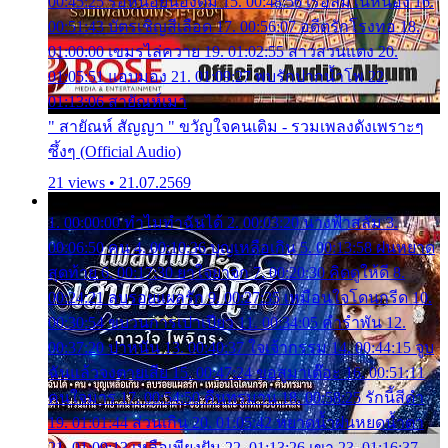
00:45:25 รอหน่อยน้องติ๋ม 15. 00:48:56 เรือล่มในหนอง 16.
00:51:43 บัตรเชิญสีเลือด 17. 00:56:07 อดีตรักโรงทอ 18.
01:00:00 เขมรไล่ควาย 19. 01:02:55 สาวสวนแตง 20.
01:05:51 แอบมอง 21. 01:09:27 พบรักปากน้ำโพ 22.
01:13:06 สายัณห์เมา
" สายัณห์ สัญญา " ขวัญใจคนเดิม - รวมเพลงดังเพราะๆ
ซึ้งๆ (Official Audio)
21 views • 21.07.2569
1. 00:00:00 ทำไมทำฉันได้ 2. 00:03:20 นางฟ้าสลัม 3.
00:06:50 คน 4. 00:10:36 บุญเหลือเกิน 5. 00:13:58 ฝนหยาด
สุดท้าย 6. 00:17:30 ยาใจยาจก 7. 00:20:30 คิดดูให้ดี 8.
00:24:21 ลบรอยแผลรัก 9. 00:27:35 เหมือนใจโดนกรีด 10.
00:30:54 ขบวนการเปาเปียว 11. 00:34:05 คำรำพัน 12.
00:37:20 ปาหนัน 13. 00:40:37 ใจเจ้ากรรม 14. 00:44:15 จูบ
ฉันแล้วจงตายเสีย 15. 00:47:24 ขอสูมาเต๊อะ 16. 00:51:11
คนใจมาร 17. 00:54:50 คืนทรมาน 18. 00:58:25 รักนี้สีดำ
19. 01:01:44 ส่วนเกิน 20. 01:05:42 หยาดน้ำฝนหยดน้ำตา
21. 01:09:13 เหลือเพียงฝัน 22. 01:13:26 เขา 23. 01:16:37