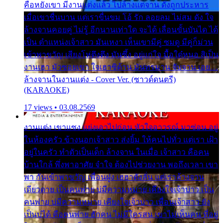
คือหยังเขา มีงานแต่งแล้ว ไปล้างแต่จาน ดั่งถูกประหาร
เมื่อเขาชื่นบาน แต่เราขื่นขม โอ้ รัก ลอยลม ไม่สม ดัง ใจ
ล้างจานคอยคู่ ไม่รู้ อีกนานเท่าใด จะได้ เลื่อนขั้นบันได ได้
เป็น ตำแหน่งเจ้าสาว มันเหงา เห็นเขามีคู่ ซมดู มีคู่ก็ม่วน
เข้าพาขวัญ เสียงโห่ตึงตึง มันซึ้ง อยู่แก่ใจ มื้อใด๋หนอ สิเป็น
งานเฮา มัวซอยเขา ใจเฮาซิด้าน มันทรมาน จับจาน เอย…
ล้างจานในงานแต่ง - Cover Ver. (ซาวด์ดนตรี)
(KARAOKE)
17 views • 03.08.2569
งานแต่ง เขาแซง แย่งเอาไปก่อน หัวใจอาวรณ์ มาซ่อน อยู่
ในห้องครัว ข้างนอกเจ้าสาว ส่งยิ้ม ให้คนไปทั่ว แต่เรา เฝ้า
อยู่ในครัว ทำตัวเป็นเด็ก ล้างจาน ในเมื่อ เจ้าสาว คือคน
บ้านใกล้ พึ่งพาอาศัย จำใจ ต้องไปช่วยงาน พอถึงเวลา เขา
พา กันเข้าพาขวัญ เพื่อนฝูง เฮฮาดังลั่น แต่เราล้างจาน
เดียวดาย เป็นคนพ่าย บ่มีความหมาย เคียงใจเจ้าบ่าว เป็น
คนพ่าย บ่มีความหมาย เคียงใจเจ้าบ่าว เพื่อนเจ้าสาว ยัง
เป็นบ่ได้ คือคนพ่าย ฮักคน ไม่มีใครสน เขาไม่เห็นคน ที่อยู่