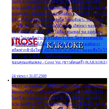
ไมตรี จากแฟนเพลง ทุกทุกที่ ปราณีหลั่งไหล ผมขอฝาก
นาม ยอดรักเอาไว้ โปรดเป็นแรงใจ อย่างนี้เรื่อยไป ขอ อยู่
คู่แฟนเพลง ไม่เคยคิดว่าเก่ง หรือดังกว่าใคร..ใคร พระคุณ
ผู้ฟัง เท่านั้นยิ่งใหญ่ ที่เป็นแรงใจ ให้ผมดังมา.. ขอ องค์เท
วา สถิตฟากฟ้ายิ่งใหญ่ คุ้มภัยให้ท่าน เถิดหนา ขอจงเชื่อ
ใจ ไว้เถิดว่า ตราบชั่วชีวา ไม่ลืมแฟนเพลง ขอ อยู่คู่แฟน
เพลง ไม่เคยคิดว่าเก่ง หรือดังกว่าใคร..ใคร พระคุณผู้ฟัง
เท่านั้นยิ่งใหญ่ ที่เป็นแรงใจ ให้ผมดังมา.. ขอ องค์เทวา
สถิตฟากฟ้ายิ่งใหญ่ คุ้มภัยให้ท่าน เถิดหนา ขอจงเชื่อใจ ไว้
เถิดว่า ตราบชั่วชีวา ไม่ลืมแฟนเพลง
ขอบคุณแฟนเพลง - Cover Ver. (ซาวด์ดนตรี) (KARAOKE)
24 views • 31.07.2569
ขอ กราบ ขอบคุณ.... ที่ได้รับไออุ่น การุณ จากแฟน เพลง
ผมแสนชื่นใจ หายวังเวง เมื่อแฟนเพลง ให้กำลังใจ น้ำใจ
ไมตรี จากแฟนเพลง ทุกทุกที่ ปราณีหลั่งไหล ผมขอฝาก
นาม ยอดรักเอาไว้ โปรดเป็นแรงใจ อย่างนี้เรื่อยไป ขอ อยู่