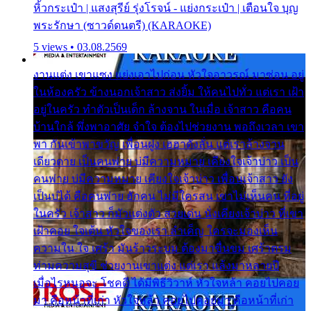
หิ้วกระเป๋า | แสงสุรีย์ รุ่งโรจน์ - แย่งกระเป๋า | เตือนใจ บุญ
พระรักษา (ซาวด์ดนตรี) (KARAOKE)
5 views • 03.08.2569
งานแต่ง เขาแซง แย่งเอาไปก่อน หัวใจอาวรณ์ มาซ่อน อยู่
ในห้องครัว ข้างนอกเจ้าสาว ส่งยิ้ม ให้คนไปทั่ว แต่เรา เฝ้า
อยู่ในครัว ทำตัวเป็นเด็ก ล้างจาน ในเมื่อ เจ้าสาว คือคน
บ้านใกล้ พึ่งพาอาศัย จำใจ ต้องไปช่วยงาน พอถึงเวลา เขา
พา กันเข้าพาขวัญ เพื่อนฝูง เฮฮาดังลั่น แต่เราล้างจาน
เดียวดาย เป็นคนพ่าย บ่มีความหมาย เคียงใจเจ้าบ่าว เป็น
คนพ่าย บ่มีความหมาย เคียงใจเจ้าบ่าว เพื่อนเจ้าสาว ยัง
เป็นบ่ได้ คือคนพ่าย ฮักคน ไม่มีใครสน เขาไม่เห็นคน ที่อยู่
ในครัว เจ้าสาว ก็มัวแต่งตัว สวยเด่น นั่งเคียงเจ้าบ่าว ที่เขา
เฝ้าคอย ใจเต้น หัวใจของเรา ลำเค็ญ ใครจะมองเห็น
ความใน ใจ เศร้า มันร้าวระบม ต้องมาขื่นขม เศร้าตรม
ท่ามความสุขี ช่วยงานเขาแต่ง แต่เรา แล้งมาหลายปี
เมื่อไรหนอจะ โชคดี ได้มีพิธีวิวาห์ หัวใจหล้า คอยไปคอย
มา คือหน้าที่เก่า หัวใจหล้า คอยไปคอยมา คือหน้าที่เก่า