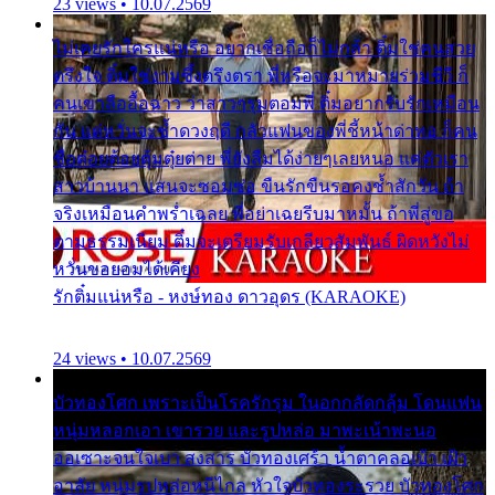
23 views • 10.07.2569
ไม่เคยรักใครแน่หรือ อยากเชื่อถือก็ไม่กล้า ติ๋มใช่คนสวย
ตรึงใจ ติ๋มใช่งามซึ้งตรึงตรา พี่หรือจะมาหมายร่วมชีวี ก็
คนเขาลืออื้อฉาว ว่าสาวๆรุมตอมพี่ ติ๋มอยากรับรักเหมือน
กัน แต่หวั่นจะช้ำดวงฤดี กลัวแฟนของพี่ชี้หน้าด่าทอ ก็คน
ชื่อต๋อยต้อยตุ้มตุ๋ยต่าย พี่ยังลืมได้ง่ายๆเลยหนอ แค่ตัวเรา
สาวบ้านนา แสนจะซอมซ่อ ขืนรักขืนรอคงช้ำสักวัน ถ้า
จริงเหมือนคำพร่ำเฉลย พี่อย่าเฉยรีบมาหมั้น ถ้าพี่สู่ขอ
ตามธรรมเนียม ติ๋มจะเตรียมรับเกลียวสัมพันธ์ ผิดหวังไม่
หวั่นขอยอมได้เคียง
รักติ๋มแน่หรือ - หงษ์ทอง ดาวอุดร (KARAOKE)
24 views • 10.07.2569
บัวทองโศก เพราะเป็นโรครักรุม ในอกกลัดกลุ้ม โดนแฟน
หนุ่มหลอกเอา เขารวย และรูปหล่อ มาพะเน้าพะนอ
ออเซาะจนใจเบา สงสาร บัวทองเศร้า น้ำตาคลอเบ้า เฝ้า
อาลัย หนุ่มรูปหล่อหนีไกล หัวใจบัวทองระรวย บัวทองโศก