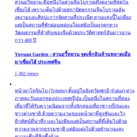
สวนอวี้หยวน คือหนึ่งในสวนจีนโบราณที่งดงามที่สุดใน
เซี่ยงไฮ้ เพราะเต็มไปด้วยสถาปัตยกรรมจีนโบราณอัน
งดงามและศิลปะการจัดสวนที่ประณีต สวนแห่งนี้ไม่เพียง
แต่เป็นสถานที่พักผ่อนหย่อนใจแต่ยังเป็นมรดกทาง
วัฒนธรรมที่สำคัญของจีนด้วยประวัติศาสตร์อันยาวนาน
กว่า 400 ปี
Yuyuan Garden : สวนอวี้หยวน จุดเช็กอินห้ามพลาดเมื่อ
มาเซี่ยงไฮ้ ประเทศจีน
1,302 views
หน้าผาโทจินโบ (Tojinbo) ตั้งอยู่ในจังหวัดฟุกุอิ (Fukui) ทาง
ภาคตะวันออกของประเทศญี่ปุ่น เป็นหนึ่งในสถานที่ท่อง
เที่ยวที่ได้รับความนิยมจากทั้งนักท่องเที่ยวชาวญี่ปุ่นและ
ชาวต่างชาติ ด้วยความงามของหน้าผาที่สูงชันและวิว
ทิวทัศน์ที่น่าทึ่ง และไม่เพียงแต่เป็นสถานที่ที่เต็มไปด้วย
ความงามจากธรรมชาติ แต่ยังแฝงไปด้วยตำนานและ
ความเชื่อที่ลึกซึ้งด้วย