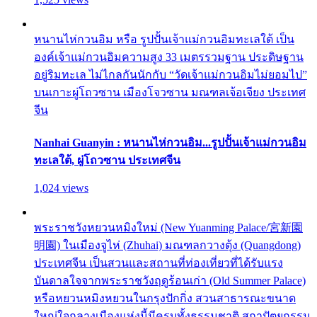
หนานไห่กวนอิม หรือ รูปปั้นเจ้าแม่กวนอิมทะเลใต้ เป็น
องค์เจ้าแม่กวนอิมความสูง 33 เมตรรวมฐาน ประดิษฐาน
อยู่ริมทะเล ไม่ไกลกันนักกับ “วัดเจ้าแม่กวนอิมไม่ยอมไป”
บนเกาะผู่โถวซาน เมืองโจวซาน มณฑลเจ้อเจียง ประเทศ
จีน
Nanhai Guanyin : หนานไห่กวนอิม...รูปปั้นเจ้าแม่กวนอิม
ทะเลใต้, ผู่โถวซาน ประเทศจีน
1,024 views
พระราชวังหยวนหมิงใหม่ (New Yuanming Palace/宮新園
明園) ในเมืองจูไห่ (Zhuhai) มณฑลกวางตุ้ง (Quangdong)
ประเทศจีน เป็นสวนและสถานที่ท่องเที่ยวที่ได้รับแรง
บันดาลใจจากพระราชวังฤดูร้อนเก่า (Old Summer Palace)
หรือหยวนหมิงหยวนในกรุงปักกิ่ง สวนสาธารณะขนาด
ใหญ่ใจกลางเมืองแห่งนี้มีครบทั้งธรรมชาติ สถาปัตยกรรม