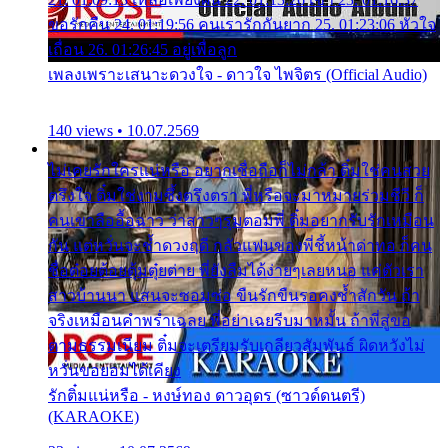
ขอรักคืน 24. 01:19:56 คนเรารักกันยาก 25. 01:23:06 หัวใจ
เถื่อน 26. 01:26:45 อยู่เพื่อลูก
เพลงเพราะเสนาะดวงใจ - ดาวใจ ไพจิตร (Official Audio)
140 views • 10.07.2569
ไม่เคยรักใครแน่หรือ อยากเชื่อถือก็ไม่กล้า ติ๋มใช่คนสวย
ตรึงใจ ติ๋มใช่งามซึ้งตรึงตรา พี่หรือจะมาหมายร่วมชีวี ก็
คนเขาลืออื้อฉาว ว่าสาวๆรุมตอมพี่ ติ๋มอยากรับรักเหมือน
กัน แต่หวั่นจะช้ำดวงฤดี กลัวแฟนของพี่ชี้หน้าด่าทอ ก็คน
ชื่อต๋อยต้อยตุ้มตุ๋ยต่าย พี่ยังลืมได้ง่ายๆเลยหนอ แค่ตัวเรา
สาวบ้านนา แสนจะซอมซ่อ ขืนรักขืนรอคงช้ำสักวัน ถ้า
จริงเหมือนคำพร่ำเฉลย พี่อย่าเฉยรีบมาหมั้น ถ้าพี่สู่ขอ
ตามธรรมเนียม ติ๋มจะเตรียมรับเกลียวสัมพันธ์ ผิดหวังไม่
หวั่นขอยอมได้เคียง
รักติ๋มแน่หรือ - หงษ์ทอง ดาวอุดร (ซาวด์ดนตรี)
(KARAOKE)