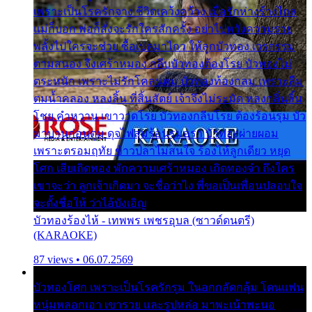
เพราะเป็นโรครักจาง ชีวิตเคว้งคว้าง เมื่อรักห่างร้างไกล
แม่ก็บอก พ่อก็สั่งจะรักใครสักครั้ง อย่าไปหวังความรวย
พลั้งไปใครจะช่วย ซื้อเปลมาไกว ให้ลูกบัวทอง เวรกรรม
ตามสนอง จึงเศร้าหมอง กลีบบัวทองต้องโรย บัวทองไม่
ตระหนัก เพราะไม่รักโคลนตม บัวทองท้องกลม เพราะลืม
ตมน้ำคลอง หลงลิ้น ที่สิ้นสัตย์ เจ้าจึงไม่ระมัด หลงกลิ่นลิ้น
โชย คำหวาน เขาวาดโรย บัวทองกลีบโรย ต้องร้อนรุม บัว
มาบานก่อนตูม ดุจไฟสุมร้อนรุมอุรา บัวทองผ่ายผอม
เพราะตรอมฤทัย ข้าวปลาไม่สนใจ ร้องไห้ลูกเดียว หยุด
โศก เสียเถิดทอง พักความเศร้าหมอง เถิดทองจ๋า ถึงใคร
เขาจะว่า ลูกเจ้าเกิดมา จะชื่อว่าไง พี่ขอเป็นเพื่อนปลอบใจ
จะตั้งชื่อให้ ว่าไอ้บังเอิญ
บัวทองร้องไห้ - เทพพร เพชรอุบล (ซาวด์ดนตรี)
(KARAOKE)
87 views • 06.07.2569
บัวทองโศก เพราะเป็นโรครักรุม ในอกกลัดกลุ้ม โดนแฟน
หนุ่มหลอกเอา เขารวย และรูปหล่อ มาพะเน้าพะนอ