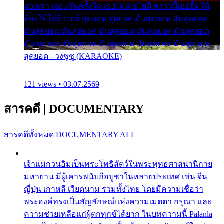
สองเรา เจอะกันครั้งใด เธอไม่เคยไยดี คราวนี้เธอยิ้มให้
ต้องให้ใส่ลีวายส์ สุดยอด สุดยอด มันสุดยอด มันสุดยอด
มันสุดยอด มันสุดยอด มันสุดยอด มันสุดยอด มันสุดยอด
มันสุดยอด มันสุดยอด มันสุดยอด มันสุดยอด มันสุดยอด
สุดยอด - วงซูซู (KARAOKE)
121 views • 03.07.2569
สารคดี
|
DOCUMENTARY
สารคดีทั้งหมด
DOCUMENTARY ALL
เจ้าแม่กวนอิมเป็นพระโพธิสัตว์ในพระพุทธศาสนานิกาย
มหายาน มีผู้เคารพนับถือบูชาในหลายประเทศ เช่น จีน
ญี่ปุ่น เกาหลี เวียดนาม รวมทั้งไทย โดยมีความเชื่อว่า
พระองค์ทรงเป็นสัญลักษณ์แห่งความเมตตา กรุณา และ
ความช่วยเหลือแก่ผู้ตกทุกข์ได้ยาก ในบทความนี้ Palanla