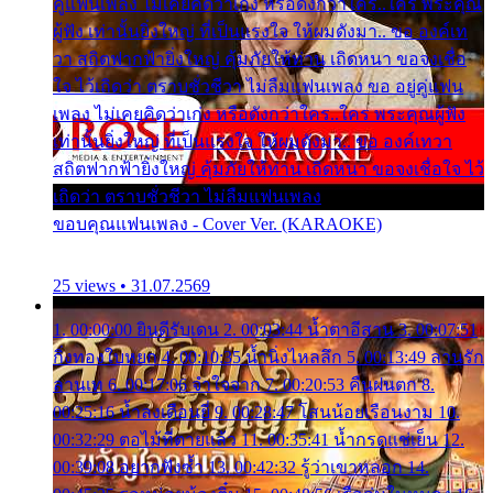
คู่แฟนเพลง ไม่เคยคิดว่าเก่ง หรือดังกว่าใคร..ใคร พระคุณ
ผู้ฟัง เท่านั้นยิ่งใหญ่ ที่เป็นแรงใจ ให้ผมดังมา.. ขอ องค์เท
วา สถิตฟากฟ้ายิ่งใหญ่ คุ้มภัยให้ท่าน เถิดหนา ขอจงเชื่อ
ใจ ไว้เถิดว่า ตราบชั่วชีวา ไม่ลืมแฟนเพลง ขอ อยู่คู่แฟน
เพลง ไม่เคยคิดว่าเก่ง หรือดังกว่าใคร..ใคร พระคุณผู้ฟัง
เท่านั้นยิ่งใหญ่ ที่เป็นแรงใจ ให้ผมดังมา.. ขอ องค์เทวา
สถิตฟากฟ้ายิ่งใหญ่ คุ้มภัยให้ท่าน เถิดหนา ขอจงเชื่อใจ ไว้
เถิดว่า ตราบชั่วชีวา ไม่ลืมแฟนเพลง
ขอบคุณแฟนเพลง - Cover Ver. (KARAOKE)
25 views • 31.07.2569
1. 00:00:00 ยินดีรับเดน 2. 00:03:44 น้ำตาอีสาน 3. 00:07:51
กิ่งทองใบหยก 4. 00:10:35 น้ำนิ่งไหลลึก 5. 00:13:49 ลานรัก
ลานเท 6. 00:17:06 จำใจจาก 7. 00:20:53 คืนฝนตก 8.
00:25:16 น้ำลงเดือนยี่ 9. 00:28:47 โสนน้อยเรือนงาม 10.
00:32:29 ตอไม้ที่ตายแล้ว 11. 00:35:41 น้ำกรดแช่เย็น 12.
00:39:08 อยากฟังซ้ำ 13. 00:42:32 รู้ว่าเขาหลอก 14.