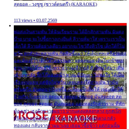
สุดยอด - วงซูซู (ซาวด์ดนตรี) (KARAOKE)
113 views • 03.07.2569
พ่อส่งเงินสามพัน ให้ฉันเรียนราม ได้อีกสักสามพัน ฉันคง
บ๊าย บาย จะไปซื้อกางเกงยีนส์ ลีวายส์มาใส่ เพราะเราเป็น
เด็กใต้ ลีวายส์อย่างเดียว อยากจะโชว์ถึงหิวโซ เด็กใต้ก็ไม่
หวั่น ตกตัวละหลายพัน กัดฟันซื้อมา ให้เด็กเทพเหลียวมอง
และต้องรู้ว่า เด็กใต้ไม่ธรรมดา แต่สุดยอด เดินโยกย้ายเย
ยวน กวนโอ๊ยพอได้ เพราะว่านุ่งลีวายส์ ตัวใหม่ใส่มา เดิน
เข้ามหาลัย จิ๊กโก๊มองหน้า ท่าจะมีปัญหา ไม่พอใจ ได้เป็น
เรื่องแน่นอน แต่ฉันไม่หวั่น เลยแหลงใต้ถามมัน ว่ามัน
พรั่นพรือ มันตอบว่าไม่พรื่อ เปลี่ยนเป็นยิ้มให้ เจอะเด็กใต้
ด้วยกัน ก็เลยรอด สุดยอด สุดยอด สุดยอด มันสุดยอด สุด
ยอด สุดยอด สุดยอด มันสุดยอด แอบหลงรักสาวราม ที่พัก
ห้องเช่า เธอผิวขาวผมยาว ปากแดงแหลงกลาง ถูกสเป็ก
จริงเธอ อยู่ห้องข้างข้าง อยากเข้าไปแหลงกลาง กลัว
ทองแดง กลับจากรามมาเจอ เธอมาซื้อข้าว แต่ก่อนนั้น