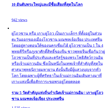
10 อันดับพระใหญ่และมีชื่อเสียงที่สุดในโลก
942 views
ผู่โถวซาน หรือ เกาะผู่โถว เป็นเกาะเล็กๆ ที่ตั้งอยู่ในส่วน
ตะวันออกของเมืองโจวซาน มณฑลเจ้อเจียง ประเทศจีน
โดยอยู่ทางตอนใต้ของนครเซี่ยงไฮ้ ผู่โถวซานเป็น 1 ใน 4
พุทธคีรีหรือภูเขาศักดิ์สิทธิ์ของจีน ชาวพุทธจีนเชื่อกันว่าผู่
โถวซานเป็นที่ประทับและตรัสรู้ของพระโพธิสัตว์กวนอิม
หรือเจ้าแม่กวนอิม ซึ่งเป็นหนึ่งในเทพเจ้าที่สำคัญที่สุดใน
ศาสนาพุทธนิกายมหายาน ดังนั้นจึงมีผู้แสวงบุญจากทั่ว
โลก โดยเฉพาะผู้ที่ศรัทธาในเจ้าแม่กวนอิมเดินทางมาที่
เกาะแห่งนี้เพื่อสักการะขอพรอยู่โดยตลอด
รวม 5 วัดสำคัญแห่งถิ่นกำเนิดเจ้าแม่กวนอิม | เกาะผู่โถว
ซาน มณฑลเจ้อเจียง ประเทศจีน
1,525 views