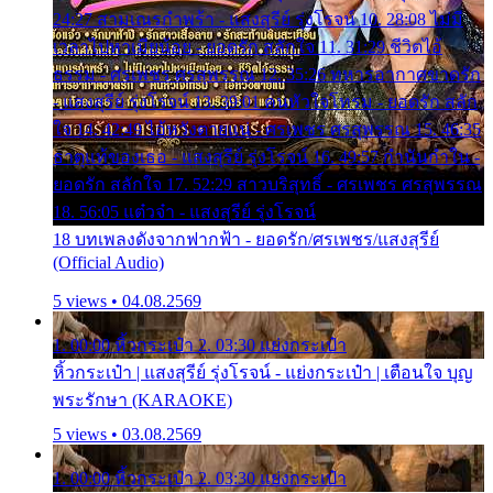
24:27 สามเณรกำพร้า - แสงสุรีย์ รุ่งโรจน์ 10. 28:08 ไม่มี
เวลาไปหาเมียน้อย - ยอดรัก สลักใจ 11. 31:29 ชีวิตไอ้
ธรรม - ศรเพชร ศรสุพรรณ 12. 35:26 ทหารอากาศขาดรัก
- แสงสุรีย์ รุ่งโรจน์ 13. 39:01 คนหัวใจโทรม - ยอดรัก สลัก
ใจ 14. 42:49 ไอ้หวังตายแน่ - ศรเพชร ศรสุพรรณ 15. 46:35
ธาตุแท้ของเธอ - แสงสุรีย์ รุ่งโรจน์ 16. 49:57 กำนันกำใน -
ยอดรัก สลักใจ 17. 52:29 สาวบริสุทธิ์ - ศรเพชร ศรสุพรรณ
18. 56:05 แต๋วจ๋า - แสงสุรีย์ รุ่งโรจน์
18 บทเพลงดังจากฟากฟ้า - ยอดรัก/ศรเพชร/แสงสุรีย์
(Official Audio)
5 views • 04.08.2569
1. 00:00 หิ้วกระเป๋า 2. 03:30 แย่งกระเป๋า
หิ้วกระเป๋า | แสงสุรีย์ รุ่งโรจน์ - แย่งกระเป๋า | เตือนใจ บุญ
พระรักษา (KARAOKE)
5 views • 03.08.2569
1. 00:00 หิ้วกระเป๋า 2. 03:30 แย่งกระเป๋า