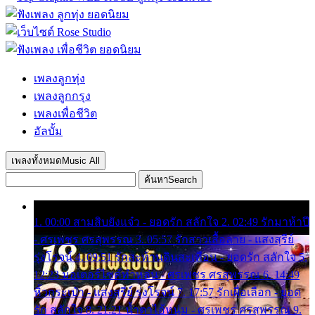
เพลงลูกทุ่ง
เพลงลูกกรุง
เพลงเพื่อชีวิต
อัลบั้ม
เพลงทั้งหมด
Music All
ค้นหา
Search
1. 00:00 สามสิบยังแจ๋ว - ยอดรัก สลักใจ 2. 02:49 รักมาห้าปี
- ศรเพชร ศรสุพรรณ 3. 05:57 รักสาวเสื้อลาย - แสงสุรีย์
รุ่งโรจน์ 4. 09:51 รักสะท้านดินสะเทือน - ยอดรัก สลักใจ 5.
12:23 มอเตอร์ไซค์ทำหล่น - ศรเพชร ศรสุพรรณ 6. 14:49
หิ้วกระเป๋า - แสงสุรีย์ รุ่งโรจน์ 7. 17:57 รักเผื่อเลือก - ยอด
รัก สลักใจ 8. 21:21 น้ำตาไอ้หนุ่ม - ศรเพชร ศรสุพรรณ 9.