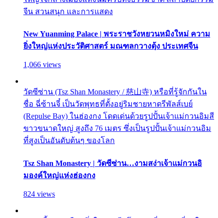
จีน สวนสนุก และการแสดง
New Yuanming Palace | พระราชวังหยวนหมิงใหม่ ความ
ยิ่งใหญ่แห่งประวัติศาสตร์ มณฑลกวางตุ้ง ประเทศจีน
1,066 views
วัดซีซ่าน (Tsz Shan Monastery / 慈山寺) หรือที่รู้จักกันใน
ชื่อ ฉี่ซ้านจี๋ เป็นวัดพุทธที่ตั้งอยู่ริมชายหาดรีพัลส์เบย์
(Repulse Bay) ในฮ่องกง โดดเด่นด้วยรูปปั้นเจ้าแม่กวนอิมสี
ขาวขนาดใหญ่ สูงถึง 76 เมตร ซึ่งเป็นรูปปั้นเจ้าแม่กวนอิม
ที่สูงเป็นอันดับต้นๆ ของโลก
Tsz Shan Monastery | วัดซีซ่าน…งามสง่าเจ้าแม่กวนอิ
มองค์ใหญ่แห่งฮ่องกง
824 views