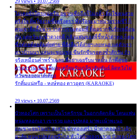
29 views • 10.07.2569
ไม่เคยรักใครแน่หรือ อยากเชื่อถือก็ไม่กล้า ติ๋มใช่คนสวย
ตรึงใจ ติ๋มใช่งามซึ้งตรึงตรา พี่หรือจะมาหมายร่วมชีวี ก็
คนเขาลืออื้อฉาว ว่าสาวๆรุมตอมพี่ ติ๋มอยากรับรักเหมือน
กัน แต่หวั่นจะช้ำดวงฤดี กลัวแฟนของพี่ชี้หน้าด่าทอ ก็คน
ชื่อต๋อยต้อยตุ้มตุ๋ยต่าย พี่ยังลืมได้ง่ายๆเลยหนอ แค่ตัวเรา
สาวบ้านนา แสนจะซอมซ่อ ขืนรักขืนรอคงช้ำสักวัน ถ้า
จริงเหมือนคำพร่ำเฉลย พี่อย่าเฉยรีบมาหมั้น ถ้าพี่สู่ขอ
ตามธรรมเนียม ติ๋มจะเตรียมรับเกลียวสัมพันธ์ ผิดหวังไม่
หวั่นขอยอมได้เคียง
รักติ๋มแน่หรือ - หงษ์ทอง ดาวอุดร (KARAOKE)
29 views • 10.07.2569
บัวทองโศก เพราะเป็นโรครักรุม ในอกกลัดกลุ้ม โดนแฟน
หนุ่มหลอกเอา เขารวย และรูปหล่อ มาพะเน้าพะนอ
ออเซาะจนใจเบา สงสาร บัวทองเศร้า น้ำตาคลอเบ้า เฝ้า
อาลัย หนุ่มรูปหล่อหนีไกล หัวใจบัวทองระรวย บัวทองโศก