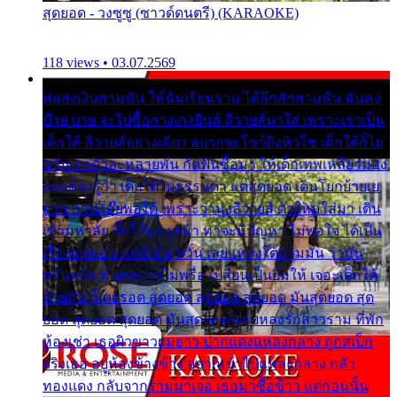
สุดยอด - วงซูซู (ซาวด์ดนตรี) (KARAOKE)
118 views • 03.07.2569
พ่อส่งเงินสามพัน ให้ฉันเรียนราม ได้อีกสักสามพัน ฉันคง
บ๊าย บาย จะไปซื้อกางเกงยีนส์ ลีวายส์มาใส่ เพราะเราเป็น
เด็กใต้ ลีวายส์อย่างเดียว อยากจะโชว์ถึงหิวโซ เด็กใต้ก็ไม่
หวั่น ตกตัวละหลายพัน กัดฟันซื้อมา ให้เด็กเทพเหลียวมอง
และต้องรู้ว่า เด็กใต้ไม่ธรรมดา แต่สุดยอด เดินโยกย้ายเย
ยวน กวนโอ๊ยพอได้ เพราะว่านุ่งลีวายส์ ตัวใหม่ใส่มา เดิน
เข้ามหาลัย จิ๊กโก๊มองหน้า ท่าจะมีปัญหา ไม่พอใจ ได้เป็น
เรื่องแน่นอน แต่ฉันไม่หวั่น เลยแหลงใต้ถามมัน ว่ามัน
พรั่นพรือ มันตอบว่าไม่พรื่อ เปลี่ยนเป็นยิ้มให้ เจอะเด็กใต้
ด้วยกัน ก็เลยรอด สุดยอด สุดยอด สุดยอด มันสุดยอด สุด
ยอด สุดยอด สุดยอด มันสุดยอด แอบหลงรักสาวราม ที่พัก
ห้องเช่า เธอผิวขาวผมยาว ปากแดงแหลงกลาง ถูกสเป็ก
จริงเธอ อยู่ห้องข้างข้าง อยากเข้าไปแหลงกลาง กลัว
ทองแดง กลับจากรามมาเจอ เธอมาซื้อข้าว แต่ก่อนนั้น