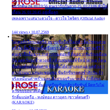
ขอรักคืน 24. 01:19:56 คนเรารักกันยาก 25. 01:23:06 หัวใจ
เถื่อน 26. 01:26:45 อยู่เพื่อลูก
เพลงเพราะเสนาะดวงใจ - ดาวใจ ไพจิตร (Official Audio)
144 views • 10.07.2569
ไม่เคยรักใครแน่หรือ อยากเชื่อถือก็ไม่กล้า ติ๋มใช่คนสวย
ตรึงใจ ติ๋มใช่งามซึ้งตรึงตรา พี่หรือจะมาหมายร่วมชีวี ก็
คนเขาลืออื้อฉาว ว่าสาวๆรุมตอมพี่ ติ๋มอยากรับรักเหมือน
กัน แต่หวั่นจะช้ำดวงฤดี กลัวแฟนของพี่ชี้หน้าด่าทอ ก็คน
ชื่อต๋อยต้อยตุ้มตุ๋ยต่าย พี่ยังลืมได้ง่ายๆเลยหนอ แค่ตัวเรา
สาวบ้านนา แสนจะซอมซ่อ ขืนรักขืนรอคงช้ำสักวัน ถ้า
จริงเหมือนคำพร่ำเฉลย พี่อย่าเฉยรีบมาหมั้น ถ้าพี่สู่ขอ
ตามธรรมเนียม ติ๋มจะเตรียมรับเกลียวสัมพันธ์ ผิดหวังไม่
หวั่นขอยอมได้เคียง
รักติ๋มแน่หรือ - หงษ์ทอง ดาวอุดร (ซาวด์ดนตรี)
(KARAOKE)