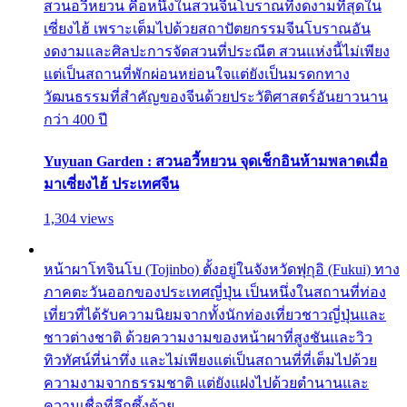
สวนอวี้หยวน คือหนึ่งในสวนจีนโบราณที่งดงามที่สุดใน
เซี่ยงไฮ้ เพราะเต็มไปด้วยสถาปัตยกรรมจีนโบราณอัน
งดงามและศิลปะการจัดสวนที่ประณีต สวนแห่งนี้ไม่เพียง
แต่เป็นสถานที่พักผ่อนหย่อนใจแต่ยังเป็นมรดกทาง
วัฒนธรรมที่สำคัญของจีนด้วยประวัติศาสตร์อันยาวนาน
กว่า 400 ปี
Yuyuan Garden : สวนอวี้หยวน จุดเช็กอินห้ามพลาดเมื่อ
มาเซี่ยงไฮ้ ประเทศจีน
1,304 views
หน้าผาโทจินโบ (Tojinbo) ตั้งอยู่ในจังหวัดฟุกุอิ (Fukui) ทาง
ภาคตะวันออกของประเทศญี่ปุ่น เป็นหนึ่งในสถานที่ท่อง
เที่ยวที่ได้รับความนิยมจากทั้งนักท่องเที่ยวชาวญี่ปุ่นและ
ชาวต่างชาติ ด้วยความงามของหน้าผาที่สูงชันและวิว
ทิวทัศน์ที่น่าทึ่ง และไม่เพียงแต่เป็นสถานที่ที่เต็มไปด้วย
ความงามจากธรรมชาติ แต่ยังแฝงไปด้วยตำนานและ
ความเชื่อที่ลึกซึ้งด้วย