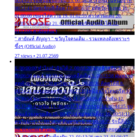
00:45:25 รอหน่อยน้องติ๋ม 15. 00:48:56 เรือล่มในหนอง 16.
00:51:43 บัตรเชิญสีเลือด 17. 00:56:07 อดีตรักโรงทอ 18.
01:00:00 เขมรไล่ควาย 19. 01:02:55 สาวสวนแตง 20.
01:05:51 แอบมอง 21. 01:09:27 พบรักปากน้ำโพ 22.
01:13:06 สายัณห์เมา
" สายัณห์ สัญญา " ขวัญใจคนเดิม - รวมเพลงดังเพราะๆ
ซึ้งๆ (Official Audio)
27 views • 21.07.2569
1. 00:00:00 ทำไมทำฉันได้ 2. 00:03:20 นางฟ้าสลัม 3.
00:06:50 คน 4. 00:10:36 บุญเหลือเกิน 5. 00:13:58 ฝนหยาด
สุดท้าย 6. 00:17:30 ยาใจยาจก 7. 00:20:30 คิดดูให้ดี 8.
00:24:21 ลบรอยแผลรัก 9. 00:27:35 เหมือนใจโดนกรีด 10.
00:30:54 ขบวนการเปาเปียว 11. 00:34:05 คำรำพัน 12.
00:37:20 ปาหนัน 13. 00:40:37 ใจเจ้ากรรม 14. 00:44:15 จูบ
ฉันแล้วจงตายเสีย 15. 00:47:24 ขอสูมาเต๊อะ 16. 00:51:11
คนใจมาร 17. 00:54:50 คืนทรมาน 18. 00:58:25 รักนี้สีดำ
19. 01:01:44 ส่วนเกิน 20. 01:05:42 หยาดน้ำฝนหยดน้ำตา
21. 01:09:13 เหลือเพียงฝัน 22. 01:13:26 เขา 23. 01:16:37