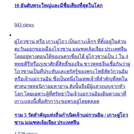
10 อันดับพระใหญ่และมีชื่อเสียงที่สุดในโลก
943 views
ผู่โถวซาน หรือ เกาะผู่โถว เป็นเกาะเล็กๆ ที่ตั้งอยู่ในส่วน
ตะวันออกของเมืองโจวซาน มณฑลเจ้อเจียง ประเทศจีน
โดยอยู่ทางตอนใต้ของนครเซี่ยงไฮ้ ผู่โถวซานเป็น 1 ใน 4
พุทธคีรีหรือภูเขาศักดิ์สิทธิ์ของจีน ชาวพุทธจีนเชื่อกันว่าผู่
โถวซานเป็นที่ประทับและตรัสรู้ของพระโพธิสัตว์กวนอิม
หรือเจ้าแม่กวนอิม ซึ่งเป็นหนึ่งในเทพเจ้าที่สำคัญที่สุดใน
ศาสนาพุทธนิกายมหายาน ดังนั้นจึงมีผู้แสวงบุญจากทั่ว
โลก โดยเฉพาะผู้ที่ศรัทธาในเจ้าแม่กวนอิมเดินทางมาที่
เกาะแห่งนี้เพื่อสักการะขอพรอยู่โดยตลอด
รวม 5 วัดสำคัญแห่งถิ่นกำเนิดเจ้าแม่กวนอิม | เกาะผู่โถว
ซาน มณฑลเจ้อเจียง ประเทศจีน
1,528 views