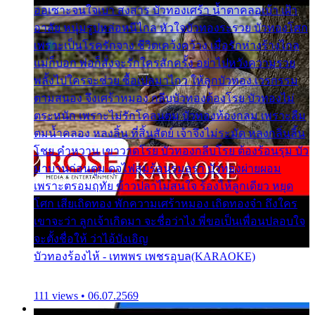
ออเซาะจนใจเบา สงสาร บัวทองเศร้า น้ำตาคลอเบ้า เฝ้า
อาลัย หนุ่มรูปหล่อหนีไกล หัวใจบัวทองระรวย บัวทองโศก
เพราะเป็นโรครักจาง ชีวิตเคว้งคว้าง เมื่อรักห่างร้างไกล
แม่ก็บอก พ่อก็สั่งจะรักใครสักครั้ง อย่าไปหวังความรวย
พลั้งไปใครจะช่วย ซื้อเปลมาไกว ให้ลูกบัวทอง เวรกรรม
ตามสนอง จึงเศร้าหมอง กลีบบัวทองต้องโรย บัวทองไม่
ตระหนัก เพราะไม่รักโคลนตม บัวทองท้องกลม เพราะลืม
ตมน้ำคลอง หลงลิ้น ที่สิ้นสัตย์ เจ้าจึงไม่ระมัด หลงกลิ่นลิ้น
โชย คำหวาน เขาวาดโรย บัวทองกลีบโรย ต้องร้อนรุม บัว
มาบานก่อนตูม ดุจไฟสุมร้อนรุมอุรา บัวทองผ่ายผอม
เพราะตรอมฤทัย ข้าวปลาไม่สนใจ ร้องไห้ลูกเดียว หยุด
โศก เสียเถิดทอง พักความเศร้าหมอง เถิดทองจ๋า ถึงใคร
เขาจะว่า ลูกเจ้าเกิดมา จะชื่อว่าไง พี่ขอเป็นเพื่อนปลอบใจ
จะตั้งชื่อให้ ว่าไอ้บังเอิญ
บัวทองร้องไห้ - เทพพร เพชรอุบล(KARAOKE)
111 views • 06.07.2569