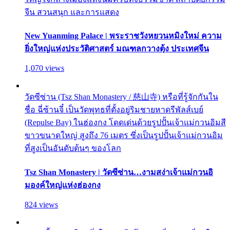
จีน สวนสนุก และการแสดง
New Yuanming Palace | พระราชวังหยวนหมิงใหม่ ความ
ยิ่งใหญ่แห่งประวัติศาสตร์ มณฑลกวางตุ้ง ประเทศจีน
1,070 views
วัดซีซ่าน (Tsz Shan Monastery / 慈山寺) หรือที่รู้จักกันใน
ชื่อ ฉี่ซ้านจี๋ เป็นวัดพุทธที่ตั้งอยู่ริมชายหาดรีพัลส์เบย์
(Repulse Bay) ในฮ่องกง โดดเด่นด้วยรูปปั้นเจ้าแม่กวนอิมสี
ขาวขนาดใหญ่ สูงถึง 76 เมตร ซึ่งเป็นรูปปั้นเจ้าแม่กวนอิม
ที่สูงเป็นอันดับต้นๆ ของโลก
Tsz Shan Monastery | วัดซีซ่าน…งามสง่าเจ้าแม่กวนอิ
มองค์ใหญ่แห่งฮ่องกง
824 views