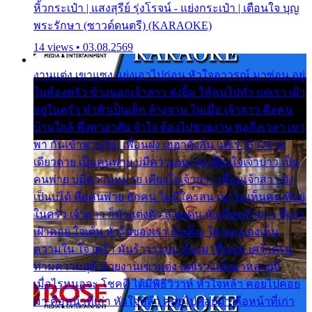
หิ้วกระเป๋า | แสงสุรีย์ รุ่งโรจน์ - แย่งกระเป๋า | เตือนใจ บุญ
พระรักษา (ซาวด์ดนตรี) (KARAOKE)
14 views • 03.08.2569
งานแต่ง เขาแซง แย่งเอาไปก่อน หัวใจอาวรณ์ มาซ่อน อยู่
ในห้องครัว ข้างนอกเจ้าสาว ส่งยิ้ม ให้คนไปทั่ว แต่เรา เฝ้า
อยู่ในครัว ทำตัวเป็นเด็ก ล้างจาน ในเมื่อ เจ้าสาว คือคน
บ้านใกล้ พึ่งพาอาศัย จำใจ ต้องไปช่วยงาน พอถึงเวลา เขา
พา กันเข้าพาขวัญ เพื่อนฝูง เฮฮาดังลั่น แต่เราล้างจาน
เดียวดาย เป็นคนพ่าย บ่มีความหมาย เคียงใจเจ้าบ่าว เป็น
คนพ่าย บ่มีความหมาย เคียงใจเจ้าบ่าว เพื่อนเจ้าสาว ยัง
เป็นบ่ได้ คือคนพ่าย ฮักคน ไม่มีใครสน เขาไม่เห็นคน ที่อยู่
ในครัว เจ้าสาว ก็มัวแต่งตัว สวยเด่น นั่งเคียงเจ้าบ่าว ที่เขา
เฝ้าคอย ใจเต้น หัวใจของเรา ลำเค็ญ ใครจะมองเห็น
ความใน ใจ เศร้า มันร้าวระบม ต้องมาขื่นขม เศร้าตรม
ท่ามความสุขี ช่วยงานเขาแต่ง แต่เรา แล้งมาหลายปี
เมื่อไรหนอจะ โชคดี ได้มีพิธีวิวาห์ หัวใจหล้า คอยไปคอย
มา คือหน้าที่เก่า หัวใจหล้า คอยไปคอยมา คือหน้าที่เก่า