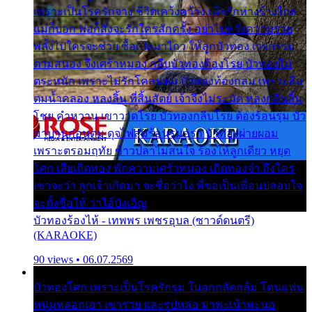
เพราะเป็นโรครักจาง ชีวิตเคว้งคว้าง เมื่อรักห่างร้างไกล
แม่ก็บอก พ่อก็สั่งจะรักใครสักครั้ง อย่าไปหวังความรวย
พลั้งไปใครจะช่วย ซื้อเปลมาไกว ให้ลูกบัวทอง เวรกรรม
ตามสนอง จึงเศร้าหมอง กลีบบัวทองต้องโรย บัวทองไม่
ตระหนัก เพราะไม่รักโคลนตม บัวทองท้องกลม เพราะลืม
ตมน้ำคลอง หลงลิ้น ที่สิ้นสัตย์ เจ้าจึงไม่ระมัด หลงกลิ่นลิ้น
โชย คำหวาน เขาวาดโรย บัวทองกลีบโรย ต้องร้อนรุม บัว
มาบานก่อนตูม ดุจไฟสุมร้อนรุมอุรา บัวทองผ่ายผอม
เพราะตรอมฤทัย ข้าวปลาไม่สนใจ ร้องไห้ลูกเดียว หยุด
โศก เสียเถิดทอง พักความเศร้าหมอง เถิดทองจ๋า ถึงใคร
เขาจะว่า ลูกเจ้าเกิดมา จะชื่อว่าไง พี่ขอเป็นเพื่อนปลอบใจ
จะตั้งชื่อให้ ว่าไอ้บังเอิญ
บัวทองร้องไห้ - เทพพร เพชรอุบล (ซาวด์ดนตรี)
(KARAOKE)
90 views • 06.07.2569
บัวทองโศก เพราะเป็นโรครักรุม ในอกกลัดกลุ้ม โดนแฟน
หนุ่มหลอกเอา เขารวย และรูปหล่อ มาพะเน้าพะนอ