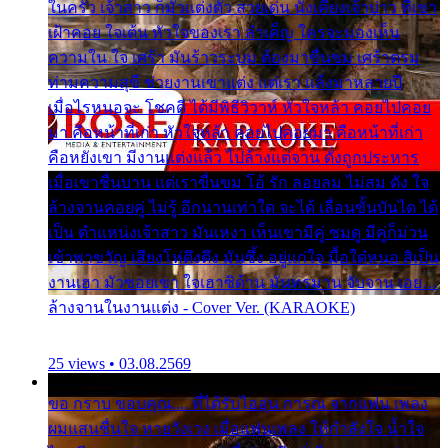
ในครัว เจ้าสาว ก็มัวแต่งตัว สวยเด่น นั่งเคียงเจ้าบ่าว ที่เขา
เฝ้าคอย ใจเต้น หัวใจของเรา ลำเค็ญ ใครจะมองเห็น
ความใน ใจ เศร้า มันร้าวระบม ต้องมาขื่นขม เศร้าตรม
ท่ามความสุขี ช่วยงานเขาแต่ง แต่เรา แล้งมาหลายปี
เมื่อไรหนอจะ โชคดี ได้มีพิธีวิวาห์ หัวใจหล้า คอยไปคอย
มา คือหน้าที่เก่า หัวใจหล้า คอยไปคอยมา คือหน้าที่เก่า
คือหยังเขา มีงานแต่งแล้ว ไปล้างแต่จาน ดั่งถูกประหาร
เมื่อเขาชื่นบาน แต่เราขื่นขม โอ้ รัก ลอยลม ไม่สม ดัง ใจ
ล้างจานคอยคู่ ไม่รู้ อีกนานเท่าใด จะได้ เลื่อนขั้นบันได ได้
เป็น ตำแหน่งเจ้าสาว มันเหงา เห็นเขามีคู่ ซมดู มีคู่ก็ม่วน
เข้าพาขวัญ เสียงโห่ตึงตึง มันซึ้ง อยู่แก่ใจ มื้อใด๋หนอ สิเป็น
งานเฮา มัวซอยเขา ใจเฮาซิด้าน มันทรมาน จับจาน เอย…
ล้างจานในงานแต่ง - Cover Ver. (KARAOKE)
25 views • 03.08.2569
ขอ กราบ ขอบคุณ.... ที่ได้รับไออุ่น การุณ จากแฟน เพลง
ผมแสนชื่นใจ หายวังเวง เมื่อแฟนเพลง ให้กำลังใจ น้ำใจ