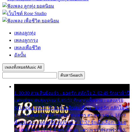
เพลงลูกทุ่ง
เพลงลูกกรุง
เพลงเพื่อชีวิต
อัลบั้ม
เพลงทั้งหมด
Music All
ค้นหา
Search
1. 00:00 สามสิบยังแจ๋ว - ยอดรัก สลักใจ 2. 02:49 รักมาห้าปี
- ศรเพชร ศรสุพรรณ 3. 05:57 รักสาวเสื้อลาย - แสงสุรีย์
รุ่งโรจน์ 4. 09:51 รักสะท้านดินสะเทือน - ยอดรัก สลักใจ 5.
12:23 มอเตอร์ไซค์ทำหล่น - ศรเพชร ศรสุพรรณ 6. 14:49
หิ้วกระเป๋า - แสงสุรีย์ รุ่งโรจน์ 7. 17:57 รักเผื่อเลือก - ยอด
รัก สลักใจ 8. 21:21 น้ำตาไอ้หนุ่ม - ศรเพชร ศรสุพรรณ 9.