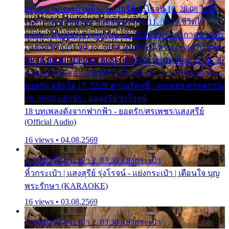
24:27 สามเณรกำพร้า - แสงสุรีย์ รุ่งโรจน์ 10. 28:08 ไม่มี
เวลาไปหาเมียน้อย - ยอดรัก สลักใจ 11. 31:29 ชีวิตไอ้
ธรรม - ศรเพชร ศรสุพรรณ 12. 35:26 ทหารอากาศขาดรัก
- แสงสุรีย์ รุ่งโรจน์ 13. 39:01 คนหัวใจโทรม - ยอดรัก สลัก
ใจ 14. 42:49 ไอ้หวังตายแน่ - ศรเพชร ศรสุพรรณ 15. 46:35
ธาตุแท้ของเธอ - แสงสุรีย์ รุ่งโรจน์ 16. 49:57 กำนันกำใน -
ยอดรัก สลักใจ 17. 52:29 สาวบริสุทธิ์ - ศรเพชร ศรสุพรรณ
18. 56:05 แต๋วจ๋า - แสงสุรีย์ รุ่งโรจน์
18 บทเพลงดังจากฟากฟ้า - ยอดรัก/ศรเพชร/แสงสุรีย์
(Official Audio)
16 views • 04.08.2569
1. 00:00 หิ้วกระเป๋า 2. 03:30 แย่งกระเป๋า
หิ้วกระเป๋า | แสงสุรีย์ รุ่งโรจน์ - แย่งกระเป๋า | เตือนใจ บุญ
พระรักษา (KARAOKE)
16 views • 03.08.2569
1. 00:00 หิ้วกระเป๋า 2. 03:30 แย่งกระเป๋า