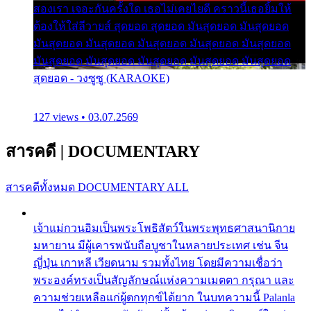
สองเรา เจอะกันครั้งใด เธอไม่เคยไยดี คราวนี้เธอยิ้มให้
ต้องให้ใส่ลีวายส์ สุดยอด สุดยอด มันสุดยอด มันสุดยอด
มันสุดยอด มันสุดยอด มันสุดยอด มันสุดยอด มันสุดยอด
มันสุดยอด มันสุดยอด มันสุดยอด มันสุดยอด มันสุดยอด
สุดยอด - วงซูซู (KARAOKE)
127 views • 03.07.2569
สารคดี
|
DOCUMENTARY
สารคดีทั้งหมด
DOCUMENTARY ALL
เจ้าแม่กวนอิมเป็นพระโพธิสัตว์ในพระพุทธศาสนานิกาย
มหายาน มีผู้เคารพนับถือบูชาในหลายประเทศ เช่น จีน
ญี่ปุ่น เกาหลี เวียดนาม รวมทั้งไทย โดยมีความเชื่อว่า
พระองค์ทรงเป็นสัญลักษณ์แห่งความเมตตา กรุณา และ
ความช่วยเหลือแก่ผู้ตกทุกข์ได้ยาก ในบทความนี้ Palanla