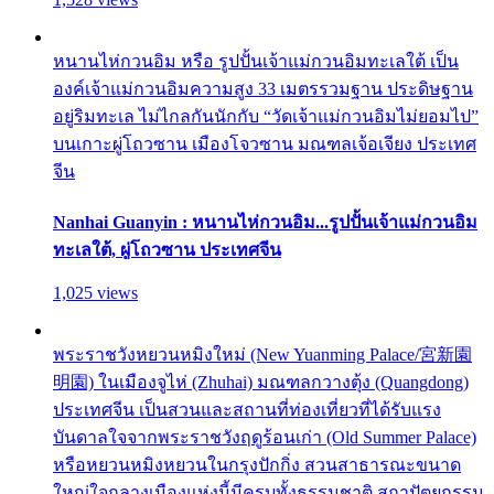
หนานไห่กวนอิม หรือ รูปปั้นเจ้าแม่กวนอิมทะเลใต้ เป็น
องค์เจ้าแม่กวนอิมความสูง 33 เมตรรวมฐาน ประดิษฐาน
อยู่ริมทะเล ไม่ไกลกันนักกับ “วัดเจ้าแม่กวนอิมไม่ยอมไป”
บนเกาะผู่โถวซาน เมืองโจวซาน มณฑลเจ้อเจียง ประเทศ
จีน
Nanhai Guanyin : หนานไห่กวนอิม...รูปปั้นเจ้าแม่กวนอิม
ทะเลใต้, ผู่โถวซาน ประเทศจีน
1,025 views
พระราชวังหยวนหมิงใหม่ (New Yuanming Palace/宮新園
明園) ในเมืองจูไห่ (Zhuhai) มณฑลกวางตุ้ง (Quangdong)
ประเทศจีน เป็นสวนและสถานที่ท่องเที่ยวที่ได้รับแรง
บันดาลใจจากพระราชวังฤดูร้อนเก่า (Old Summer Palace)
หรือหยวนหมิงหยวนในกรุงปักกิ่ง สวนสาธารณะขนาด
ใหญ่ใจกลางเมืองแห่งนี้มีครบทั้งธรรมชาติ สถาปัตยกรรม