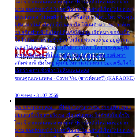
ไมตรี จากแฟนเพลง ทุกทุกที่ ปราณีหลั่งไหล ผมขอฝาก
นาม ยอดรักเอาไว้ โปรดเป็นแรงใจ อย่างนี้เรื่อยไป ขอ อยู่
คู่แฟนเพลง ไม่เคยคิดว่าเก่ง หรือดังกว่าใคร..ใคร พระคุณ
ผู้ฟัง เท่านั้นยิ่งใหญ่ ที่เป็นแรงใจ ให้ผมดังมา.. ขอ องค์เท
วา สถิตฟากฟ้ายิ่งใหญ่ คุ้มภัยให้ท่าน เถิดหนา ขอจงเชื่อ
ใจ ไว้เถิดว่า ตราบชั่วชีวา ไม่ลืมแฟนเพลง ขอ อยู่คู่แฟน
เพลง ไม่เคยคิดว่าเก่ง หรือดังกว่าใคร..ใคร พระคุณผู้ฟัง
เท่านั้นยิ่งใหญ่ ที่เป็นแรงใจ ให้ผมดังมา.. ขอ องค์เทวา
สถิตฟากฟ้ายิ่งใหญ่ คุ้มภัยให้ท่าน เถิดหนา ขอจงเชื่อใจ ไว้
เถิดว่า ตราบชั่วชีวา ไม่ลืมแฟนเพลง
ขอบคุณแฟนเพลง - Cover Ver. (ซาวด์ดนตรี) (KARAOKE)
30 views • 31.07.2569
ขอ กราบ ขอบคุณ.... ที่ได้รับไออุ่น การุณ จากแฟน เพลง
ผมแสนชื่นใจ หายวังเวง เมื่อแฟนเพลง ให้กำลังใจ น้ำใจ
ไมตรี จากแฟนเพลง ทุกทุกที่ ปราณีหลั่งไหล ผมขอฝาก
นาม ยอดรักเอาไว้ โปรดเป็นแรงใจ อย่างนี้เรื่อยไป ขอ อยู่