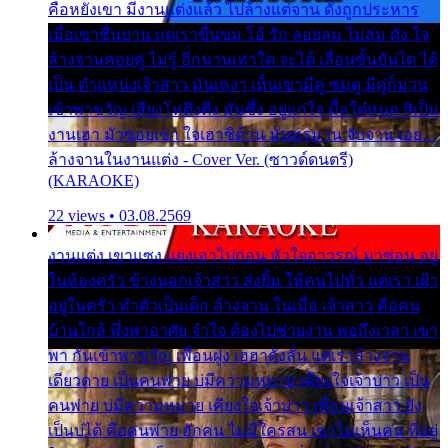
คือหยังเขา มีงานแต่งแล้ว ไปล้างแต่จาน ดั่งถูกประหาร
เมื่อเขาชื่นบาน แต่เราขื่นขม โอ้ รัก ลอยลม ไม่สม ดัง ใจ
ล้างจานคอยคู่ ไม่รู้ อีกนานเท่าใด จะได้ เลื่อนขั้นบันได ได้
เป็น ตำแหน่งเจ้าสาว มันเหงา เห็นเขามีคู่ ซมดู มีคู่ก็ม่วน
เข้าพาขวัญ เสียงโห่ตึงตึง มันซึ้ง อยู่แก่ใจ มื้อใด๋หนอ สิเป็น
งานเฮา มัวซอยเขา ใจเฮาซิด้าน มันทรมาน จับจาน เอย…
ล้างจานในงานแต่ง - Cover Ver. (ซาวด์ดนตรี)
(KARAOKE)
22 views • 03.08.2569
งานแต่ง เขาแซง แย่งเอาไปก่อน หัวใจอาวรณ์ มาซ่อน อยู่
ในห้องครัว ข้างนอกเจ้าสาว ส่งยิ้ม ให้คนไปทั่ว แต่เรา เฝ้า
อยู่ในครัว ทำตัวเป็นเด็ก ล้างจาน ในเมื่อ เจ้าสาว คือคน
บ้านใกล้ พึ่งพาอาศัย จำใจ ต้องไปช่วยงาน พอถึงเวลา เขา
พา กันเข้าพาขวัญ เพื่อนฝูง เฮฮาดังลั่น แต่เราล้างจาน
เดียวดาย เป็นคนพ่าย บ่มีความหมาย เคียงใจเจ้าบ่าว เป็น
คนพ่าย บ่มีความหมาย เคียงใจเจ้าบ่าว เพื่อนเจ้าสาว ยัง
เป็นบ่ได้ คือคนพ่าย ฮักคน ไม่มีใครสน เขาไม่เห็นคน ที่อยู่