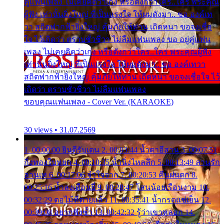
คู่แฟนเพลง ไม่เคยคิดว่าเก่ง หรือดังกว่าใคร..ใคร พระคุณ
ผู้ฟัง เท่านั้นยิ่งใหญ่ ที่เป็นแรงใจ ให้ผมดังมา.. ขอ องค์เท
วา สถิตฟากฟ้ายิ่งใหญ่ คุ้มภัยให้ท่าน เถิดหนา ขอจงเชื่อ
ใจ ไว้เถิดว่า ตราบชั่วชีวา ไม่ลืมแฟนเพลง ขอ อยู่คู่แฟน
เพลง ไม่เคยคิดว่าเก่ง หรือดังกว่าใคร..ใคร พระคุณผู้ฟัง
เท่านั้นยิ่งใหญ่ ที่เป็นแรงใจ ให้ผมดังมา.. ขอ องค์เทวา
สถิตฟากฟ้ายิ่งใหญ่ คุ้มภัยให้ท่าน เถิดหนา ขอจงเชื่อใจ ไว้
เถิดว่า ตราบชั่วชีวา ไม่ลืมแฟนเพลง
ขอบคุณแฟนเพลง - Cover Ver. (KARAOKE)
30 views • 31.07.2569
1. 00:00:00 ยินดีรับเดน 2. 00:03:44 น้ำตาอีสาน 3. 00:07:51
กิ่งทองใบหยก 4. 00:10:35 น้ำนิ่งไหลลึก 5. 00:13:49 ลานรัก
ลานเท 6. 00:17:06 จำใจจาก 7. 00:20:53 คืนฝนตก 8.
00:25:16 น้ำลงเดือนยี่ 9. 00:28:47 โสนน้อยเรือนงาม 10.
00:32:29 ตอไม้ที่ตายแล้ว 11. 00:35:41 น้ำกรดแช่เย็น 12.
00:39:08 อยากฟังซ้ำ 13. 00:42:32 รู้ว่าเขาหลอก 14.