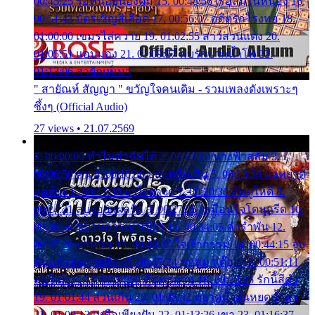
00:45:25 รอหน่อยน้องติ๋ม 15. 00:48:56 เรือล่มในหนอง 16.
00:51:43 บัตรเชิญสีเลือด 17. 00:56:07 อดีตรักโรงทอ 18.
01:00:00 เขมรไล่ควาย 19. 01:02:55 สาวสวนแตง 20.
01:05:51 แอบมอง 21. 01:09:27 พบรักปากน้ำโพ 22.
01:13:06 สายัณห์เมา
" สายัณห์ สัญญา " ขวัญใจคนเดิม - รวมเพลงดังเพราะๆ
ซึ้งๆ (Official Audio)
27 views • 21.07.2569
1. 00:00:00 ทำไมทำฉันได้ 2. 00:03:20 นางฟ้าสลัม 3.
00:06:50 คน 4. 00:10:36 บุญเหลือเกิน 5. 00:13:58 ฝนหยาด
สุดท้าย 6. 00:17:30 ยาใจยาจก 7. 00:20:30 คิดดูให้ดี 8.
00:24:21 ลบรอยแผลรัก 9. 00:27:35 เหมือนใจโดนกรีด 10.
00:30:54 ขบวนการเปาเปียว 11. 00:34:05 คำรำพัน 12.
00:37:20 ปาหนัน 13. 00:40:37 ใจเจ้ากรรม 14. 00:44:15 จูบ
ฉันแล้วจงตายเสีย 15. 00:47:24 ขอสูมาเต๊อะ 16. 00:51:11
คนใจมาร 17. 00:54:50 คืนทรมาน 18. 00:58:25 รักนี้สีดำ
19. 01:01:44 ส่วนเกิน 20. 01:05:42 หยาดน้ำฝนหยดน้ำตา
21. 01:09:13 เหลือเพียงฝัน 22. 01:13:26 เขา 23. 01:16:37