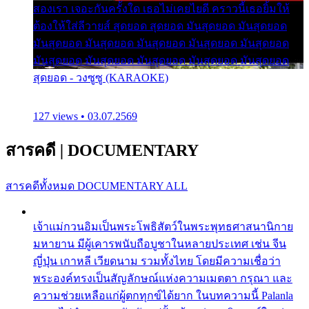
สองเรา เจอะกันครั้งใด เธอไม่เคยไยดี คราวนี้เธอยิ้มให้
ต้องให้ใส่ลีวายส์ สุดยอด สุดยอด มันสุดยอด มันสุดยอด
มันสุดยอด มันสุดยอด มันสุดยอด มันสุดยอด มันสุดยอด
มันสุดยอด มันสุดยอด มันสุดยอด มันสุดยอด มันสุดยอด
สุดยอด - วงซูซู (KARAOKE)
127 views • 03.07.2569
สารคดี
|
DOCUMENTARY
สารคดีทั้งหมด
DOCUMENTARY ALL
เจ้าแม่กวนอิมเป็นพระโพธิสัตว์ในพระพุทธศาสนานิกาย
มหายาน มีผู้เคารพนับถือบูชาในหลายประเทศ เช่น จีน
ญี่ปุ่น เกาหลี เวียดนาม รวมทั้งไทย โดยมีความเชื่อว่า
พระองค์ทรงเป็นสัญลักษณ์แห่งความเมตตา กรุณา และ
ความช่วยเหลือแก่ผู้ตกทุกข์ได้ยาก ในบทความนี้ Palanla