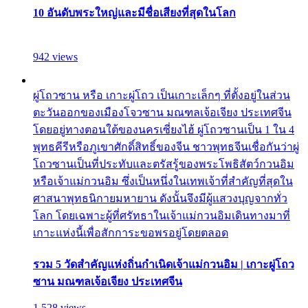
10 อันดับพระใหญ่และมีชื่อเสียงที่สุดในโลก
942 views
ผู่โถวซาน หรือ เกาะผู่โถว เป็นเกาะเล็กๆ ที่ตั้งอยู่ในส่วน
ตะวันออกของเมืองโจวซาน มณฑลเจ้อเจียง ประเทศจีน
โดยอยู่ทางตอนใต้ของนครเซี่ยงไฮ้ ผู่โถวซานเป็น 1 ใน 4
พุทธคีรีหรือภูเขาศักดิ์สิทธิ์ของจีน ชาวพุทธจีนเชื่อกันว่าผู่
โถวซานเป็นที่ประทับและตรัสรู้ของพระโพธิสัตว์กวนอิม
หรือเจ้าแม่กวนอิม ซึ่งเป็นหนึ่งในเทพเจ้าที่สำคัญที่สุดใน
ศาสนาพุทธนิกายมหายาน ดังนั้นจึงมีผู้แสวงบุญจากทั่ว
โลก โดยเฉพาะผู้ที่ศรัทธาในเจ้าแม่กวนอิมเดินทางมาที่
เกาะแห่งนี้เพื่อสักการะขอพรอยู่โดยตลอด
รวม 5 วัดสำคัญแห่งถิ่นกำเนิดเจ้าแม่กวนอิม | เกาะผู่โถว
ซาน มณฑลเจ้อเจียง ประเทศจีน
1,528 views