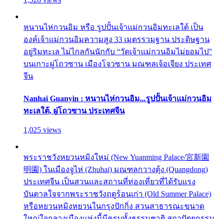
หนานไห่กวนอิม หรือ รูปปั้นเจ้าแม่กวนอิมทะเลใต้ เป็น
องค์เจ้าแม่กวนอิมความสูง 33 เมตรรวมฐาน ประดิษฐาน
อยู่ริมทะเล ไม่ไกลกันนักกับ “วัดเจ้าแม่กวนอิมไม่ยอมไป”
บนเกาะผู่โถวซาน เมืองโจวซาน มณฑลเจ้อเจียง ประเทศ
จีน
Nanhai Guanyin : หนานไห่กวนอิม...รูปปั้นเจ้าแม่กวนอิม
ทะเลใต้, ผู่โถวซาน ประเทศจีน
1,025 views
พระราชวังหยวนหมิงใหม่ (New Yuanming Palace/宮新園
明園) ในเมืองจูไห่ (Zhuhai) มณฑลกวางตุ้ง (Quangdong)
ประเทศจีน เป็นสวนและสถานที่ท่องเที่ยวที่ได้รับแรง
บันดาลใจจากพระราชวังฤดูร้อนเก่า (Old Summer Palace)
หรือหยวนหมิงหยวนในกรุงปักกิ่ง สวนสาธารณะขนาด
ใหญ่ใจกลางเมืองแห่งนี้มีครบทั้งธรรมชาติ สถาปัตยกรรม