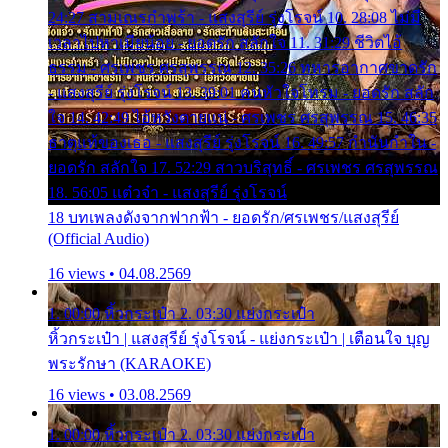
24:27 สามเณรกำพร้า - แสงสุรีย์ รุ่งโรจน์ 10. 28:08 ไม่มี
เวลาไปหาเมียน้อย - ยอดรัก สลักใจ 11. 31:29 ชีวิตไอ้
ธรรม - ศรเพชร ศรสุพรรณ 12. 35:26 ทหารอากาศขาดรัก
- แสงสุรีย์ รุ่งโรจน์ 13. 39:01 คนหัวใจโทรม - ยอดรัก สลัก
ใจ 14. 42:49 ไอ้หวังตายแน่ - ศรเพชร ศรสุพรรณ 15. 46:35
ธาตุแท้ของเธอ - แสงสุรีย์ รุ่งโรจน์ 16. 49:57 กำนันกำใน -
ยอดรัก สลักใจ 17. 52:29 สาวบริสุทธิ์ - ศรเพชร ศรสุพรรณ
18. 56:05 แต๋วจ๋า - แสงสุรีย์ รุ่งโรจน์
18 บทเพลงดังจากฟากฟ้า - ยอดรัก/ศรเพชร/แสงสุรีย์
(Official Audio)
16 views • 04.08.2569
1. 00:00 หิ้วกระเป๋า 2. 03:30 แย่งกระเป๋า
หิ้วกระเป๋า | แสงสุรีย์ รุ่งโรจน์ - แย่งกระเป๋า | เตือนใจ บุญ
พระรักษา (KARAOKE)
16 views • 03.08.2569
1. 00:00 หิ้วกระเป๋า 2. 03:30 แย่งกระเป๋า