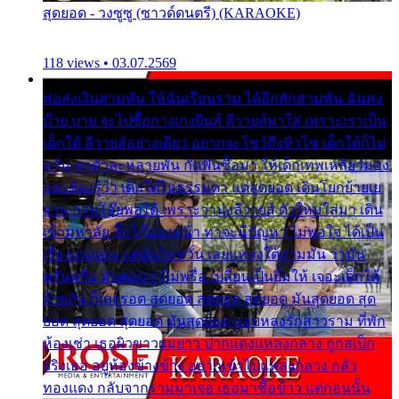
สุดยอด - วงซูซู (ซาวด์ดนตรี) (KARAOKE)
118 views • 03.07.2569
พ่อส่งเงินสามพัน ให้ฉันเรียนราม ได้อีกสักสามพัน ฉันคง
บ๊าย บาย จะไปซื้อกางเกงยีนส์ ลีวายส์มาใส่ เพราะเราเป็น
เด็กใต้ ลีวายส์อย่างเดียว อยากจะโชว์ถึงหิวโซ เด็กใต้ก็ไม่
หวั่น ตกตัวละหลายพัน กัดฟันซื้อมา ให้เด็กเทพเหลียวมอง
และต้องรู้ว่า เด็กใต้ไม่ธรรมดา แต่สุดยอด เดินโยกย้ายเย
ยวน กวนโอ๊ยพอได้ เพราะว่านุ่งลีวายส์ ตัวใหม่ใส่มา เดิน
เข้ามหาลัย จิ๊กโก๊มองหน้า ท่าจะมีปัญหา ไม่พอใจ ได้เป็น
เรื่องแน่นอน แต่ฉันไม่หวั่น เลยแหลงใต้ถามมัน ว่ามัน
พรั่นพรือ มันตอบว่าไม่พรื่อ เปลี่ยนเป็นยิ้มให้ เจอะเด็กใต้
ด้วยกัน ก็เลยรอด สุดยอด สุดยอด สุดยอด มันสุดยอด สุด
ยอด สุดยอด สุดยอด มันสุดยอด แอบหลงรักสาวราม ที่พัก
ห้องเช่า เธอผิวขาวผมยาว ปากแดงแหลงกลาง ถูกสเป็ก
จริงเธอ อยู่ห้องข้างข้าง อยากเข้าไปแหลงกลาง กลัว
ทองแดง กลับจากรามมาเจอ เธอมาซื้อข้าว แต่ก่อนนั้น