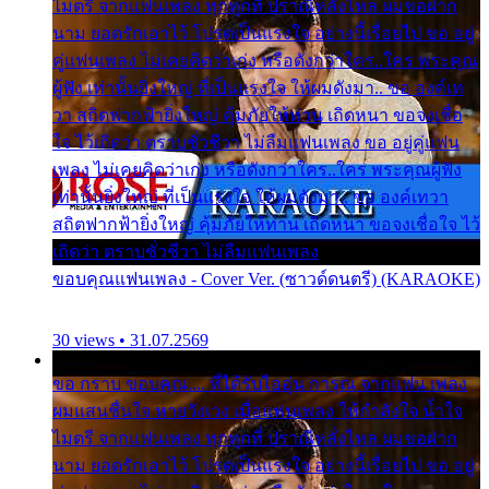
ไมตรี จากแฟนเพลง ทุกทุกที่ ปราณีหลั่งไหล ผมขอฝาก
นาม ยอดรักเอาไว้ โปรดเป็นแรงใจ อย่างนี้เรื่อยไป ขอ อยู่
คู่แฟนเพลง ไม่เคยคิดว่าเก่ง หรือดังกว่าใคร..ใคร พระคุณ
ผู้ฟัง เท่านั้นยิ่งใหญ่ ที่เป็นแรงใจ ให้ผมดังมา.. ขอ องค์เท
วา สถิตฟากฟ้ายิ่งใหญ่ คุ้มภัยให้ท่าน เถิดหนา ขอจงเชื่อ
ใจ ไว้เถิดว่า ตราบชั่วชีวา ไม่ลืมแฟนเพลง ขอ อยู่คู่แฟน
เพลง ไม่เคยคิดว่าเก่ง หรือดังกว่าใคร..ใคร พระคุณผู้ฟัง
เท่านั้นยิ่งใหญ่ ที่เป็นแรงใจ ให้ผมดังมา.. ขอ องค์เทวา
สถิตฟากฟ้ายิ่งใหญ่ คุ้มภัยให้ท่าน เถิดหนา ขอจงเชื่อใจ ไว้
เถิดว่า ตราบชั่วชีวา ไม่ลืมแฟนเพลง
ขอบคุณแฟนเพลง - Cover Ver. (ซาวด์ดนตรี) (KARAOKE)
30 views • 31.07.2569
ขอ กราบ ขอบคุณ.... ที่ได้รับไออุ่น การุณ จากแฟน เพลง
ผมแสนชื่นใจ หายวังเวง เมื่อแฟนเพลง ให้กำลังใจ น้ำใจ
ไมตรี จากแฟนเพลง ทุกทุกที่ ปราณีหลั่งไหล ผมขอฝาก
นาม ยอดรักเอาไว้ โปรดเป็นแรงใจ อย่างนี้เรื่อยไป ขอ อยู่