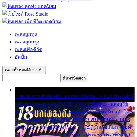
เพลงลูกทุ่ง
เพลงลูกกรุง
เพลงเพื่อชีวิต
อัลบั้ม
เพลงทั้งหมด
Music All
ค้นหา
Search
1. 00:00 สามสิบยังแจ๋ว - ยอดรัก สลักใจ 2. 02:49 รักมาห้าปี
- ศรเพชร ศรสุพรรณ 3. 05:57 รักสาวเสื้อลาย - แสงสุรีย์
รุ่งโรจน์ 4. 09:51 รักสะท้านดินสะเทือน - ยอดรัก สลักใจ 5.
12:23 มอเตอร์ไซค์ทำหล่น - ศรเพชร ศรสุพรรณ 6. 14:49
หิ้วกระเป๋า - แสงสุรีย์ รุ่งโรจน์ 7. 17:57 รักเผื่อเลือก - ยอด
รัก สลักใจ 8. 21:21 น้ำตาไอ้หนุ่ม - ศรเพชร ศรสุพรรณ 9.