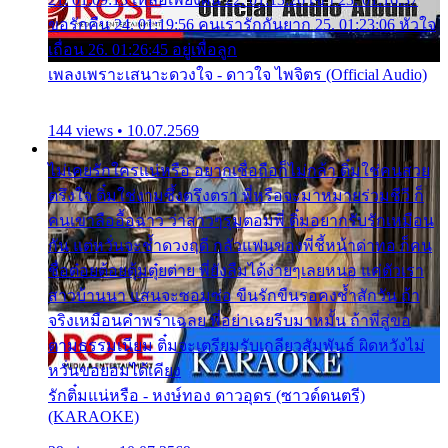
ขอรักคืน 24. 01:19:56 คนเรารักกันยาก 25. 01:23:06 หัวใจ
เถื่อน 26. 01:26:45 อยู่เพื่อลูก
เพลงเพราะเสนาะดวงใจ - ดาวใจ ไพจิตร (Official Audio)
144 views • 10.07.2569
ไม่เคยรักใครแน่หรือ อยากเชื่อถือก็ไม่กล้า ติ๋มใช่คนสวย
ตรึงใจ ติ๋มใช่งามซึ้งตรึงตรา พี่หรือจะมาหมายร่วมชีวี ก็
คนเขาลืออื้อฉาว ว่าสาวๆรุมตอมพี่ ติ๋มอยากรับรักเหมือน
กัน แต่หวั่นจะช้ำดวงฤดี กลัวแฟนของพี่ชี้หน้าด่าทอ ก็คน
ชื่อต๋อยต้อยตุ้มตุ๋ยต่าย พี่ยังลืมได้ง่ายๆเลยหนอ แค่ตัวเรา
สาวบ้านนา แสนจะซอมซ่อ ขืนรักขืนรอคงช้ำสักวัน ถ้า
จริงเหมือนคำพร่ำเฉลย พี่อย่าเฉยรีบมาหมั้น ถ้าพี่สู่ขอ
ตามธรรมเนียม ติ๋มจะเตรียมรับเกลียวสัมพันธ์ ผิดหวังไม่
หวั่นขอยอมได้เคียง
รักติ๋มแน่หรือ - หงษ์ทอง ดาวอุดร (ซาวด์ดนตรี)
(KARAOKE)