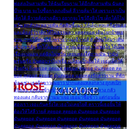
พ่อส่งเงินสามพัน ให้ฉันเรียนราม ได้อีกสักสามพัน ฉันคง
บ๊าย บาย จะไปซื้อกางเกงยีนส์ ลีวายส์มาใส่ เพราะเราเป็น
เด็กใต้ ลีวายส์อย่างเดียว อยากจะโชว์ถึงหิวโซ เด็กใต้ก็ไม่
หวั่น ตกตัวละหลายพัน กัดฟันซื้อมา ให้เด็กเทพเหลียวมอง
และต้องรู้ว่า เด็กใต้ไม่ธรรมดา แต่สุดยอด เดินโยกย้ายเย
ยวน กวนโอ๊ยพอได้ เพราะว่านุ่งลีวายส์ ตัวใหม่ใส่มา เดิน
เข้ามหาลัย จิ๊กโก๊มองหน้า ท่าจะมีปัญหา ไม่พอใจ ได้เป็น
เรื่องแน่นอน แต่ฉันไม่หวั่น เลยแหลงใต้ถามมัน ว่ามัน
พรั่นพรือ มันตอบว่าไม่พรื่อ เปลี่ยนเป็นยิ้มให้ เจอะเด็กใต้
ด้วยกัน ก็เลยรอด สุดยอด สุดยอด สุดยอด มันสุดยอด สุด
ยอด สุดยอด สุดยอด มันสุดยอด แอบหลงรักสาวราม ที่พัก
ห้องเช่า เธอผิวขาวผมยาว ปากแดงแหลงกลาง ถูกสเป็ก
จริงเธอ อยู่ห้องข้างข้าง อยากเข้าไปแหลงกลาง กลัว
ทองแดง กลับจากรามมาเจอ เธอมาซื้อข้าว แต่ก่อนนั้น
สองเรา เจอะกันครั้งใด เธอไม่เคยไยดี คราวนี้เธอยิ้มให้
ต้องให้ใส่ลีวายส์ สุดยอด สุดยอด มันสุดยอด มันสุดยอด
มันสุดยอด มันสุดยอด มันสุดยอด มันสุดยอด มันสุดยอด
มันสุดยอด มันสุดยอด มันสุดยอด มันสุดยอด มันสุดยอด