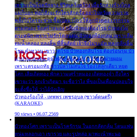
เพราะเป็นโรครักจาง ชีวิตเคว้งคว้าง เมื่อรักห่างร้างไกล
แม่ก็บอก พ่อก็สั่งจะรักใครสักครั้ง อย่าไปหวังความรวย
พลั้งไปใครจะช่วย ซื้อเปลมาไกว ให้ลูกบัวทอง เวรกรรม
ตามสนอง จึงเศร้าหมอง กลีบบัวทองต้องโรย บัวทองไม่
ตระหนัก เพราะไม่รักโคลนตม บัวทองท้องกลม เพราะลืม
ตมน้ำคลอง หลงลิ้น ที่สิ้นสัตย์ เจ้าจึงไม่ระมัด หลงกลิ่นลิ้น
โชย คำหวาน เขาวาดโรย บัวทองกลีบโรย ต้องร้อนรุม บัว
มาบานก่อนตูม ดุจไฟสุมร้อนรุมอุรา บัวทองผ่ายผอม
เพราะตรอมฤทัย ข้าวปลาไม่สนใจ ร้องไห้ลูกเดียว หยุด
โศก เสียเถิดทอง พักความเศร้าหมอง เถิดทองจ๋า ถึงใคร
เขาจะว่า ลูกเจ้าเกิดมา จะชื่อว่าไง พี่ขอเป็นเพื่อนปลอบใจ
จะตั้งชื่อให้ ว่าไอ้บังเอิญ
บัวทองร้องไห้ - เทพพร เพชรอุบล (ซาวด์ดนตรี)
(KARAOKE)
90 views • 06.07.2569
บัวทองโศก เพราะเป็นโรครักรุม ในอกกลัดกลุ้ม โดนแฟน
หนุ่มหลอกเอา เขารวย และรูปหล่อ มาพะเน้าพะนอ