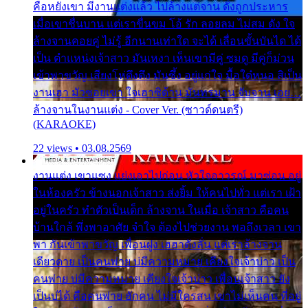
คือหยังเขา มีงานแต่งแล้ว ไปล้างแต่จาน ดั่งถูกประหาร
เมื่อเขาชื่นบาน แต่เราขื่นขม โอ้ รัก ลอยลม ไม่สม ดัง ใจ
ล้างจานคอยคู่ ไม่รู้ อีกนานเท่าใด จะได้ เลื่อนขั้นบันได ได้
เป็น ตำแหน่งเจ้าสาว มันเหงา เห็นเขามีคู่ ซมดู มีคู่ก็ม่วน
เข้าพาขวัญ เสียงโห่ตึงตึง มันซึ้ง อยู่แก่ใจ มื้อใด๋หนอ สิเป็น
งานเฮา มัวซอยเขา ใจเฮาซิด้าน มันทรมาน จับจาน เอย…
ล้างจานในงานแต่ง - Cover Ver. (ซาวด์ดนตรี)
(KARAOKE)
22 views • 03.08.2569
งานแต่ง เขาแซง แย่งเอาไปก่อน หัวใจอาวรณ์ มาซ่อน อยู่
ในห้องครัว ข้างนอกเจ้าสาว ส่งยิ้ม ให้คนไปทั่ว แต่เรา เฝ้า
อยู่ในครัว ทำตัวเป็นเด็ก ล้างจาน ในเมื่อ เจ้าสาว คือคน
บ้านใกล้ พึ่งพาอาศัย จำใจ ต้องไปช่วยงาน พอถึงเวลา เขา
พา กันเข้าพาขวัญ เพื่อนฝูง เฮฮาดังลั่น แต่เราล้างจาน
เดียวดาย เป็นคนพ่าย บ่มีความหมาย เคียงใจเจ้าบ่าว เป็น
คนพ่าย บ่มีความหมาย เคียงใจเจ้าบ่าว เพื่อนเจ้าสาว ยัง
เป็นบ่ได้ คือคนพ่าย ฮักคน ไม่มีใครสน เขาไม่เห็นคน ที่อยู่