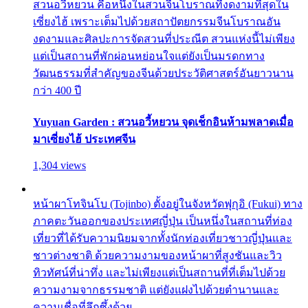
สวนอวี้หยวน คือหนึ่งในสวนจีนโบราณที่งดงามที่สุดใน
เซี่ยงไฮ้ เพราะเต็มไปด้วยสถาปัตยกรรมจีนโบราณอัน
งดงามและศิลปะการจัดสวนที่ประณีต สวนแห่งนี้ไม่เพียง
แต่เป็นสถานที่พักผ่อนหย่อนใจแต่ยังเป็นมรดกทาง
วัฒนธรรมที่สำคัญของจีนด้วยประวัติศาสตร์อันยาวนาน
กว่า 400 ปี
Yuyuan Garden : สวนอวี้หยวน จุดเช็กอินห้ามพลาดเมื่อ
มาเซี่ยงไฮ้ ประเทศจีน
1,304 views
หน้าผาโทจินโบ (Tojinbo) ตั้งอยู่ในจังหวัดฟุกุอิ (Fukui) ทาง
ภาคตะวันออกของประเทศญี่ปุ่น เป็นหนึ่งในสถานที่ท่อง
เที่ยวที่ได้รับความนิยมจากทั้งนักท่องเที่ยวชาวญี่ปุ่นและ
ชาวต่างชาติ ด้วยความงามของหน้าผาที่สูงชันและวิว
ทิวทัศน์ที่น่าทึ่ง และไม่เพียงแต่เป็นสถานที่ที่เต็มไปด้วย
ความงามจากธรรมชาติ แต่ยังแฝงไปด้วยตำนานและ
ความเชื่อที่ลึกซึ้งด้วย