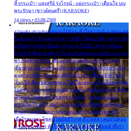
หิ้วกระเป๋า | แสงสุรีย์ รุ่งโรจน์ - แย่งกระเป๋า | เตือนใจ บุญ
พระรักษา (ซาวด์ดนตรี) (KARAOKE)
14 views • 03.08.2569
งานแต่ง เขาแซง แย่งเอาไปก่อน หัวใจอาวรณ์ มาซ่อน อยู่
ในห้องครัว ข้างนอกเจ้าสาว ส่งยิ้ม ให้คนไปทั่ว แต่เรา เฝ้า
อยู่ในครัว ทำตัวเป็นเด็ก ล้างจาน ในเมื่อ เจ้าสาว คือคน
บ้านใกล้ พึ่งพาอาศัย จำใจ ต้องไปช่วยงาน พอถึงเวลา เขา
พา กันเข้าพาขวัญ เพื่อนฝูง เฮฮาดังลั่น แต่เราล้างจาน
เดียวดาย เป็นคนพ่าย บ่มีความหมาย เคียงใจเจ้าบ่าว เป็น
คนพ่าย บ่มีความหมาย เคียงใจเจ้าบ่าว เพื่อนเจ้าสาว ยัง
เป็นบ่ได้ คือคนพ่าย ฮักคน ไม่มีใครสน เขาไม่เห็นคน ที่อยู่
ในครัว เจ้าสาว ก็มัวแต่งตัว สวยเด่น นั่งเคียงเจ้าบ่าว ที่เขา
เฝ้าคอย ใจเต้น หัวใจของเรา ลำเค็ญ ใครจะมองเห็น
ความใน ใจ เศร้า มันร้าวระบม ต้องมาขื่นขม เศร้าตรม
ท่ามความสุขี ช่วยงานเขาแต่ง แต่เรา แล้งมาหลายปี
เมื่อไรหนอจะ โชคดี ได้มีพิธีวิวาห์ หัวใจหล้า คอยไปคอย
มา คือหน้าที่เก่า หัวใจหล้า คอยไปคอยมา คือหน้าที่เก่า