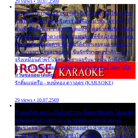
29 views • 10.07.2569
ไม่เคยรักใครแน่หรือ อยากเชื่อถือก็ไม่กล้า ติ๋มใช่คนสวย
ตรึงใจ ติ๋มใช่งามซึ้งตรึงตรา พี่หรือจะมาหมายร่วมชีวี ก็
คนเขาลืออื้อฉาว ว่าสาวๆรุมตอมพี่ ติ๋มอยากรับรักเหมือน
กัน แต่หวั่นจะช้ำดวงฤดี กลัวแฟนของพี่ชี้หน้าด่าทอ ก็คน
ชื่อต๋อยต้อยตุ้มตุ๋ยต่าย พี่ยังลืมได้ง่ายๆเลยหนอ แค่ตัวเรา
สาวบ้านนา แสนจะซอมซ่อ ขืนรักขืนรอคงช้ำสักวัน ถ้า
จริงเหมือนคำพร่ำเฉลย พี่อย่าเฉยรีบมาหมั้น ถ้าพี่สู่ขอ
ตามธรรมเนียม ติ๋มจะเตรียมรับเกลียวสัมพันธ์ ผิดหวังไม่
หวั่นขอยอมได้เคียง
รักติ๋มแน่หรือ - หงษ์ทอง ดาวอุดร (KARAOKE)
29 views • 10.07.2569
บัวทองโศก เพราะเป็นโรครักรุม ในอกกลัดกลุ้ม โดนแฟน
หนุ่มหลอกเอา เขารวย และรูปหล่อ มาพะเน้าพะนอ
ออเซาะจนใจเบา สงสาร บัวทองเศร้า น้ำตาคลอเบ้า เฝ้า
อาลัย หนุ่มรูปหล่อหนีไกล หัวใจบัวทองระรวย บัวทองโศก