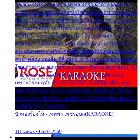
ออเซาะจนใจเบา สงสาร บัวทองเศร้า น้ำตาคลอเบ้า เฝ้า
อาลัย หนุ่มรูปหล่อหนีไกล หัวใจบัวทองระรวย บัวทองโศก
เพราะเป็นโรครักจาง ชีวิตเคว้งคว้าง เมื่อรักห่างร้างไกล
แม่ก็บอก พ่อก็สั่งจะรักใครสักครั้ง อย่าไปหวังความรวย
พลั้งไปใครจะช่วย ซื้อเปลมาไกว ให้ลูกบัวทอง เวรกรรม
ตามสนอง จึงเศร้าหมอง กลีบบัวทองต้องโรย บัวทองไม่
ตระหนัก เพราะไม่รักโคลนตม บัวทองท้องกลม เพราะลืม
ตมน้ำคลอง หลงลิ้น ที่สิ้นสัตย์ เจ้าจึงไม่ระมัด หลงกลิ่นลิ้น
โชย คำหวาน เขาวาดโรย บัวทองกลีบโรย ต้องร้อนรุม บัว
มาบานก่อนตูม ดุจไฟสุมร้อนรุมอุรา บัวทองผ่ายผอม
เพราะตรอมฤทัย ข้าวปลาไม่สนใจ ร้องไห้ลูกเดียว หยุด
โศก เสียเถิดทอง พักความเศร้าหมอง เถิดทองจ๋า ถึงใคร
เขาจะว่า ลูกเจ้าเกิดมา จะชื่อว่าไง พี่ขอเป็นเพื่อนปลอบใจ
จะตั้งชื่อให้ ว่าไอ้บังเอิญ
บัวทองร้องไห้ - เทพพร เพชรอุบล(KARAOKE)
111 views • 06.07.2569