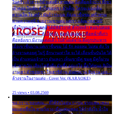
ในครัว เจ้าสาว ก็มัวแต่งตัว สวยเด่น นั่งเคียงเจ้าบ่าว ที่เขา
เฝ้าคอย ใจเต้น หัวใจของเรา ลำเค็ญ ใครจะมองเห็น
ความใน ใจ เศร้า มันร้าวระบม ต้องมาขื่นขม เศร้าตรม
ท่ามความสุขี ช่วยงานเขาแต่ง แต่เรา แล้งมาหลายปี
เมื่อไรหนอจะ โชคดี ได้มีพิธีวิวาห์ หัวใจหล้า คอยไปคอย
มา คือหน้าที่เก่า หัวใจหล้า คอยไปคอยมา คือหน้าที่เก่า
คือหยังเขา มีงานแต่งแล้ว ไปล้างแต่จาน ดั่งถูกประหาร
เมื่อเขาชื่นบาน แต่เราขื่นขม โอ้ รัก ลอยลม ไม่สม ดัง ใจ
ล้างจานคอยคู่ ไม่รู้ อีกนานเท่าใด จะได้ เลื่อนขั้นบันได ได้
เป็น ตำแหน่งเจ้าสาว มันเหงา เห็นเขามีคู่ ซมดู มีคู่ก็ม่วน
เข้าพาขวัญ เสียงโห่ตึงตึง มันซึ้ง อยู่แก่ใจ มื้อใด๋หนอ สิเป็น
งานเฮา มัวซอยเขา ใจเฮาซิด้าน มันทรมาน จับจาน เอย…
ล้างจานในงานแต่ง - Cover Ver. (KARAOKE)
25 views • 03.08.2569
ขอ กราบ ขอบคุณ.... ที่ได้รับไออุ่น การุณ จากแฟน เพลง
ผมแสนชื่นใจ หายวังเวง เมื่อแฟนเพลง ให้กำลังใจ น้ำใจ