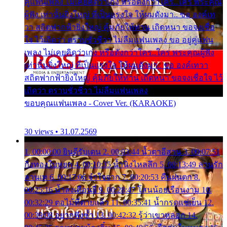
คู่แฟนเพลง ไม่เคยคิดว่าเก่ง หรือดังกว่าใคร..ใคร พระคุณ
ผู้ฟัง เท่านั้นยิ่งใหญ่ ที่เป็นแรงใจ ให้ผมดังมา.. ขอ องค์เท
วา สถิตฟากฟ้ายิ่งใหญ่ คุ้มภัยให้ท่าน เถิดหนา ขอจงเชื่อ
ใจ ไว้เถิดว่า ตราบชั่วชีวา ไม่ลืมแฟนเพลง ขอ อยู่คู่แฟน
เพลง ไม่เคยคิดว่าเก่ง หรือดังกว่าใคร..ใคร พระคุณผู้ฟัง
เท่านั้นยิ่งใหญ่ ที่เป็นแรงใจ ให้ผมดังมา.. ขอ องค์เทวา
สถิตฟากฟ้ายิ่งใหญ่ คุ้มภัยให้ท่าน เถิดหนา ขอจงเชื่อใจ ไว้
เถิดว่า ตราบชั่วชีวา ไม่ลืมแฟนเพลง
ขอบคุณแฟนเพลง - Cover Ver. (KARAOKE)
30 views • 31.07.2569
1. 00:00:00 ยินดีรับเดน 2. 00:03:44 น้ำตาอีสาน 3. 00:07:51
กิ่งทองใบหยก 4. 00:10:35 น้ำนิ่งไหลลึก 5. 00:13:49 ลานรัก
ลานเท 6. 00:17:06 จำใจจาก 7. 00:20:53 คืนฝนตก 8.
00:25:16 น้ำลงเดือนยี่ 9. 00:28:47 โสนน้อยเรือนงาม 10.
00:32:29 ตอไม้ที่ตายแล้ว 11. 00:35:41 น้ำกรดแช่เย็น 12.
00:39:08 อยากฟังซ้ำ 13. 00:42:32 รู้ว่าเขาหลอก 14.