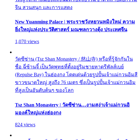
จีน สวนสนุก และการแสดง
New Yuanming Palace | พระราชวังหยวนหมิงใหม่ ความ
ยิ่งใหญ่แห่งประวัติศาสตร์ มณฑลกวางตุ้ง ประเทศจีน
1,070 views
วัดซีซ่าน (Tsz Shan Monastery / 慈山寺) หรือที่รู้จักกันใน
ชื่อ ฉี่ซ้านจี๋ เป็นวัดพุทธที่ตั้งอยู่ริมชายหาดรีพัลส์เบย์
(Repulse Bay) ในฮ่องกง โดดเด่นด้วยรูปปั้นเจ้าแม่กวนอิมสี
ขาวขนาดใหญ่ สูงถึง 76 เมตร ซึ่งเป็นรูปปั้นเจ้าแม่กวนอิม
ที่สูงเป็นอันดับต้นๆ ของโลก
Tsz Shan Monastery | วัดซีซ่าน…งามสง่าเจ้าแม่กวนอิ
มองค์ใหญ่แห่งฮ่องกง
824 views