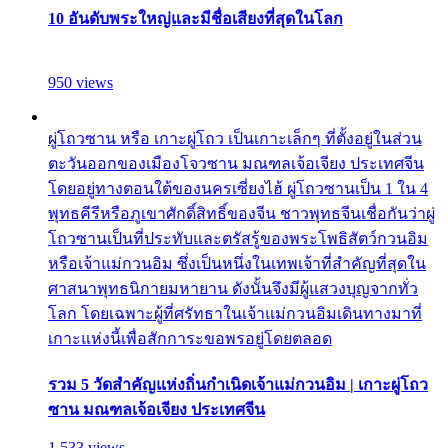
10 อันดับพระใหญ่และมีชื่อเสียงที่สุดในโลก
950 views
ผู่โถวซาน หรือ เกาะผู่โถว เป็นเกาะเล็กๆ ที่ตั้งอยู่ในส่วน
ตะวันออกของเมืองโจวซาน มณฑลเจ้อเจียง ประเทศจีน
โดยอยู่ทางตอนใต้ของนครเซี่ยงไฮ้ ผู่โถวซานเป็น 1 ใน 4
พุทธคีรีหรือภูเขาศักดิ์สิทธิ์ของจีน ชาวพุทธจีนเชื่อกันว่าผู่
โถวซานเป็นที่ประทับและตรัสรู้ของพระโพธิสัตว์กวนอิม
หรือเจ้าแม่กวนอิม ซึ่งเป็นหนึ่งในเทพเจ้าที่สำคัญที่สุดใน
ศาสนาพุทธนิกายมหายาน ดังนั้นจึงมีผู้แสวงบุญจากทั่ว
โลก โดยเฉพาะผู้ที่ศรัทธาในเจ้าแม่กวนอิมเดินทางมาที่
เกาะแห่งนี้เพื่อสักการะขอพรอยู่โดยตลอด
รวม 5 วัดสำคัญแห่งถิ่นกำเนิดเจ้าแม่กวนอิม | เกาะผู่โถว
ซาน มณฑลเจ้อเจียง ประเทศจีน
1,533 views