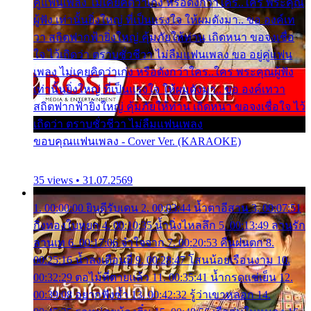
คู่แฟนเพลง ไม่เคยคิดว่าเก่ง หรือดังกว่าใคร..ใคร พระคุณ
ผู้ฟัง เท่านั้นยิ่งใหญ่ ที่เป็นแรงใจ ให้ผมดังมา.. ขอ องค์เท
วา สถิตฟากฟ้ายิ่งใหญ่ คุ้มภัยให้ท่าน เถิดหนา ขอจงเชื่อ
ใจ ไว้เถิดว่า ตราบชั่วชีวา ไม่ลืมแฟนเพลง ขอ อยู่คู่แฟน
เพลง ไม่เคยคิดว่าเก่ง หรือดังกว่าใคร..ใคร พระคุณผู้ฟัง
เท่านั้นยิ่งใหญ่ ที่เป็นแรงใจ ให้ผมดังมา.. ขอ องค์เทวา
สถิตฟากฟ้ายิ่งใหญ่ คุ้มภัยให้ท่าน เถิดหนา ขอจงเชื่อใจ ไว้
เถิดว่า ตราบชั่วชีวา ไม่ลืมแฟนเพลง
ขอบคุณแฟนเพลง - Cover Ver. (KARAOKE)
35 views • 31.07.2569
1. 00:00:00 ยินดีรับเดน 2. 00:03:44 น้ำตาอีสาน 3. 00:07:51
กิ่งทองใบหยก 4. 00:10:35 น้ำนิ่งไหลลึก 5. 00:13:49 ลานรัก
ลานเท 6. 00:17:06 จำใจจาก 7. 00:20:53 คืนฝนตก 8.
00:25:16 น้ำลงเดือนยี่ 9. 00:28:47 โสนน้อยเรือนงาม 10.
00:32:29 ตอไม้ที่ตายแล้ว 11. 00:35:41 น้ำกรดแช่เย็น 12.
00:39:08 อยากฟังซ้ำ 13. 00:42:32 รู้ว่าเขาหลอก 14.