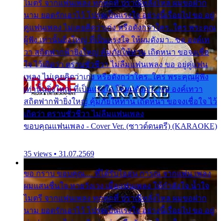
ไมตรี จากแฟนเพลง ทุกทุกที่ ปราณีหลั่งไหล ผมขอฝาก
นาม ยอดรักเอาไว้ โปรดเป็นแรงใจ อย่างนี้เรื่อยไป ขอ อยู่
คู่แฟนเพลง ไม่เคยคิดว่าเก่ง หรือดังกว่าใคร..ใคร พระคุณ
ผู้ฟัง เท่านั้นยิ่งใหญ่ ที่เป็นแรงใจ ให้ผมดังมา.. ขอ องค์เท
วา สถิตฟากฟ้ายิ่งใหญ่ คุ้มภัยให้ท่าน เถิดหนา ขอจงเชื่อ
ใจ ไว้เถิดว่า ตราบชั่วชีวา ไม่ลืมแฟนเพลง ขอ อยู่คู่แฟน
เพลง ไม่เคยคิดว่าเก่ง หรือดังกว่าใคร..ใคร พระคุณผู้ฟัง
เท่านั้นยิ่งใหญ่ ที่เป็นแรงใจ ให้ผมดังมา.. ขอ องค์เทวา
สถิตฟากฟ้ายิ่งใหญ่ คุ้มภัยให้ท่าน เถิดหนา ขอจงเชื่อใจ ไว้
เถิดว่า ตราบชั่วชีวา ไม่ลืมแฟนเพลง
ขอบคุณแฟนเพลง - Cover Ver. (ซาวด์ดนตรี) (KARAOKE)
35 views • 31.07.2569
ขอ กราบ ขอบคุณ.... ที่ได้รับไออุ่น การุณ จากแฟน เพลง
ผมแสนชื่นใจ หายวังเวง เมื่อแฟนเพลง ให้กำลังใจ น้ำใจ
ไมตรี จากแฟนเพลง ทุกทุกที่ ปราณีหลั่งไหล ผมขอฝาก
นาม ยอดรักเอาไว้ โปรดเป็นแรงใจ อย่างนี้เรื่อยไป ขอ อยู่