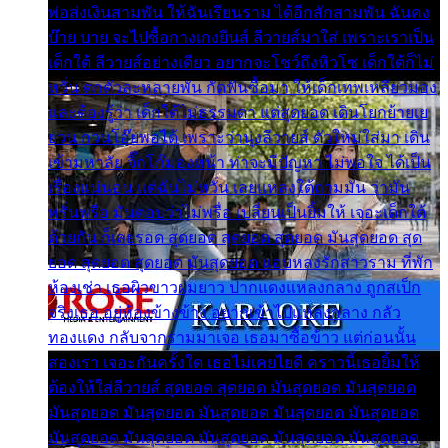
พ่อส่งเงินสามพัน ให้ฉันเรียนราม ได้อีกสักสามพัน ฉันคง
บ๊าย บาย จะไปซื้อกางเกงยีนส์ ลีวายส์มาใส่ เพราะเราเป็น
เด็กใต้ ลีวายส์อย่างเดียว อยากจะโชว์ถึงหิวโซ เด็กใต้ก็ไม่
หวั่น ตกตัวละหลายพัน กัดฟันซื้อมา ให้เด็กเทพเหลียวมอง
และต้องรู้ว่า เด็กใต้ไม่ธรรมดา แต่สุดยอด เดินโยกย้ายเย
ยวน กวนโอ๊ยพอได้ เพราะว่านุ่งลีวายส์ ตัวใหม่ใส่มา เดิน
เข้ามหาลัย จิ๊กโก๊มองหน้า ท่าจะมีปัญหา ไม่พอใจ ได้เป็น
เรื่องแน่นอน แต่ฉันไม่หวั่น เลยแหลงใต้ถามมัน ว่ามัน
พรั่นพรือ มันตอบว่าไม่พรื่อ เปลี่ยนเป็นยิ้มให้ เจอะเด็กใต้
ด้วยกัน ก็เลยรอด สุดยอด สุดยอด สุดยอด มันสุดยอด สุด
ยอด สุดยอด สุดยอด มันสุดยอด แอบหลงรักสาวราม ที่พัก
ห้องเช่า เธอผิวขาวผมยาว ปากแดงแหลงกลาง ถูกสเป็ก
จริงเธอ อยู่ห้องข้างข้าง อยากเข้าไปแหลงกลาง กลัว
ทองแดง กลับจากรามมาเจอ เธอมาซื้อข้าว แต่ก่อนนั้น
สองเรา เจอะกันครั้งใด เธอไม่เคยไยดี คราวนี้เธอยิ้มให้
ต้องให้ใส่ลีวายส์ สุดยอด สุดยอด มันสุดยอด มันสุดยอด
มันสุดยอด มันสุดยอด มันสุดยอด มันสุดยอด มันสุดยอด
มันสุดยอด มันสุดยอด มันสุดยอด มันสุดยอด มันสุดยอด