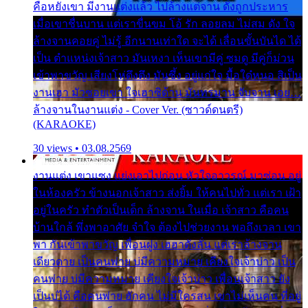
คือหยังเขา มีงานแต่งแล้ว ไปล้างแต่จาน ดั่งถูกประหาร
เมื่อเขาชื่นบาน แต่เราขื่นขม โอ้ รัก ลอยลม ไม่สม ดัง ใจ
ล้างจานคอยคู่ ไม่รู้ อีกนานเท่าใด จะได้ เลื่อนขั้นบันได ได้
เป็น ตำแหน่งเจ้าสาว มันเหงา เห็นเขามีคู่ ซมดู มีคู่ก็ม่วน
เข้าพาขวัญ เสียงโห่ตึงตึง มันซึ้ง อยู่แก่ใจ มื้อใด๋หนอ สิเป็น
งานเฮา มัวซอยเขา ใจเฮาซิด้าน มันทรมาน จับจาน เอย…
ล้างจานในงานแต่ง - Cover Ver. (ซาวด์ดนตรี)
(KARAOKE)
30 views • 03.08.2569
งานแต่ง เขาแซง แย่งเอาไปก่อน หัวใจอาวรณ์ มาซ่อน อยู่
ในห้องครัว ข้างนอกเจ้าสาว ส่งยิ้ม ให้คนไปทั่ว แต่เรา เฝ้า
อยู่ในครัว ทำตัวเป็นเด็ก ล้างจาน ในเมื่อ เจ้าสาว คือคน
บ้านใกล้ พึ่งพาอาศัย จำใจ ต้องไปช่วยงาน พอถึงเวลา เขา
พา กันเข้าพาขวัญ เพื่อนฝูง เฮฮาดังลั่น แต่เราล้างจาน
เดียวดาย เป็นคนพ่าย บ่มีความหมาย เคียงใจเจ้าบ่าว เป็น
คนพ่าย บ่มีความหมาย เคียงใจเจ้าบ่าว เพื่อนเจ้าสาว ยัง
เป็นบ่ได้ คือคนพ่าย ฮักคน ไม่มีใครสน เขาไม่เห็นคน ที่อยู่