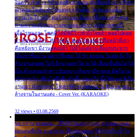
ในครัว เจ้าสาว ก็มัวแต่งตัว สวยเด่น นั่งเคียงเจ้าบ่าว ที่เขา
เฝ้าคอย ใจเต้น หัวใจของเรา ลำเค็ญ ใครจะมองเห็น
ความใน ใจ เศร้า มันร้าวระบม ต้องมาขื่นขม เศร้าตรม
ท่ามความสุขี ช่วยงานเขาแต่ง แต่เรา แล้งมาหลายปี
เมื่อไรหนอจะ โชคดี ได้มีพิธีวิวาห์ หัวใจหล้า คอยไปคอย
มา คือหน้าที่เก่า หัวใจหล้า คอยไปคอยมา คือหน้าที่เก่า
คือหยังเขา มีงานแต่งแล้ว ไปล้างแต่จาน ดั่งถูกประหาร
เมื่อเขาชื่นบาน แต่เราขื่นขม โอ้ รัก ลอยลม ไม่สม ดัง ใจ
ล้างจานคอยคู่ ไม่รู้ อีกนานเท่าใด จะได้ เลื่อนขั้นบันได ได้
เป็น ตำแหน่งเจ้าสาว มันเหงา เห็นเขามีคู่ ซมดู มีคู่ก็ม่วน
เข้าพาขวัญ เสียงโห่ตึงตึง มันซึ้ง อยู่แก่ใจ มื้อใด๋หนอ สิเป็น
งานเฮา มัวซอยเขา ใจเฮาซิด้าน มันทรมาน จับจาน เอย…
ล้างจานในงานแต่ง - Cover Ver. (KARAOKE)
32 views • 03.08.2569
ขอ กราบ ขอบคุณ.... ที่ได้รับไออุ่น การุณ จากแฟน เพลง
ผมแสนชื่นใจ หายวังเวง เมื่อแฟนเพลง ให้กำลังใจ น้ำใจ