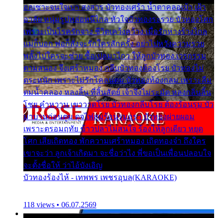
ออเซาะจนใจเบา สงสาร บัวทองเศร้า น้ำตาคลอเบ้า เฝ้า
อาลัย หนุ่มรูปหล่อหนีไกล หัวใจบัวทองระรวย บัวทองโศก
เพราะเป็นโรครักจาง ชีวิตเคว้งคว้าง เมื่อรักห่างร้างไกล
แม่ก็บอก พ่อก็สั่งจะรักใครสักครั้ง อย่าไปหวังความรวย
พลั้งไปใครจะช่วย ซื้อเปลมาไกว ให้ลูกบัวทอง เวรกรรม
ตามสนอง จึงเศร้าหมอง กลีบบัวทองต้องโรย บัวทองไม่
ตระหนัก เพราะไม่รักโคลนตม บัวทองท้องกลม เพราะลืม
ตมน้ำคลอง หลงลิ้น ที่สิ้นสัตย์ เจ้าจึงไม่ระมัด หลงกลิ่นลิ้น
โชย คำหวาน เขาวาดโรย บัวทองกลีบโรย ต้องร้อนรุม บัว
มาบานก่อนตูม ดุจไฟสุมร้อนรุมอุรา บัวทองผ่ายผอม
เพราะตรอมฤทัย ข้าวปลาไม่สนใจ ร้องไห้ลูกเดียว หยุด
โศก เสียเถิดทอง พักความเศร้าหมอง เถิดทองจ๋า ถึงใคร
เขาจะว่า ลูกเจ้าเกิดมา จะชื่อว่าไง พี่ขอเป็นเพื่อนปลอบใจ
จะตั้งชื่อให้ ว่าไอ้บังเอิญ
บัวทองร้องไห้ - เทพพร เพชรอุบล(KARAOKE)
118 views • 06.07.2569