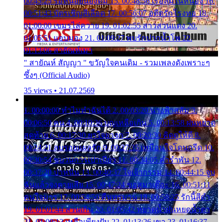
00:45:25 รอหน่อยน้องติ๋ม 15. 00:48:56 เรือล่มในหนอง 16.
00:51:43 บัตรเชิญสีเลือด 17. 00:56:07 อดีตรักโรงทอ 18.
01:00:00 เขมรไล่ควาย 19. 01:02:55 สาวสวนแตง 20.
01:05:51 แอบมอง 21. 01:09:27 พบรักปากน้ำโพ 22.
01:13:06 สายัณห์เมา
" สายัณห์ สัญญา " ขวัญใจคนเดิม - รวมเพลงดังเพราะๆ
ซึ้งๆ (Official Audio)
35 views • 21.07.2569
1. 00:00:00 ทำไมทำฉันได้ 2. 00:03:20 นางฟ้าสลัม 3.
00:06:50 คน 4. 00:10:36 บุญเหลือเกิน 5. 00:13:58 ฝนหยาด
สุดท้าย 6. 00:17:30 ยาใจยาจก 7. 00:20:30 คิดดูให้ดี 8.
00:24:21 ลบรอยแผลรัก 9. 00:27:35 เหมือนใจโดนกรีด 10.
00:30:54 ขบวนการเปาเปียว 11. 00:34:05 คำรำพัน 12.
00:37:20 ปาหนัน 13. 00:40:37 ใจเจ้ากรรม 14. 00:44:15 จูบ
ฉันแล้วจงตายเสีย 15. 00:47:24 ขอสูมาเต๊อะ 16. 00:51:11
คนใจมาร 17. 00:54:50 คืนทรมาน 18. 00:58:25 รักนี้สีดำ
19. 01:01:44 ส่วนเกิน 20. 01:05:42 หยาดน้ำฝนหยดน้ำตา
21. 01:09:13 เหลือเพียงฝัน 22. 01:13:26 เขา 23. 01:16:37