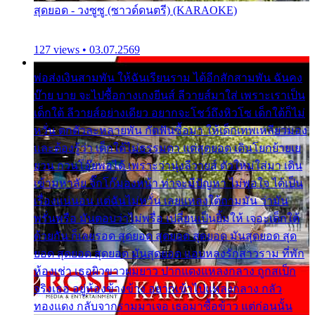
สุดยอด - วงซูซู (ซาวด์ดนตรี) (KARAOKE)
127 views • 03.07.2569
พ่อส่งเงินสามพัน ให้ฉันเรียนราม ได้อีกสักสามพัน ฉันคง
บ๊าย บาย จะไปซื้อกางเกงยีนส์ ลีวายส์มาใส่ เพราะเราเป็น
เด็กใต้ ลีวายส์อย่างเดียว อยากจะโชว์ถึงหิวโซ เด็กใต้ก็ไม่
หวั่น ตกตัวละหลายพัน กัดฟันซื้อมา ให้เด็กเทพเหลียวมอง
และต้องรู้ว่า เด็กใต้ไม่ธรรมดา แต่สุดยอด เดินโยกย้ายเย
ยวน กวนโอ๊ยพอได้ เพราะว่านุ่งลีวายส์ ตัวใหม่ใส่มา เดิน
เข้ามหาลัย จิ๊กโก๊มองหน้า ท่าจะมีปัญหา ไม่พอใจ ได้เป็น
เรื่องแน่นอน แต่ฉันไม่หวั่น เลยแหลงใต้ถามมัน ว่ามัน
พรั่นพรือ มันตอบว่าไม่พรื่อ เปลี่ยนเป็นยิ้มให้ เจอะเด็กใต้
ด้วยกัน ก็เลยรอด สุดยอด สุดยอด สุดยอด มันสุดยอด สุด
ยอด สุดยอด สุดยอด มันสุดยอด แอบหลงรักสาวราม ที่พัก
ห้องเช่า เธอผิวขาวผมยาว ปากแดงแหลงกลาง ถูกสเป็ก
จริงเธอ อยู่ห้องข้างข้าง อยากเข้าไปแหลงกลาง กลัว
ทองแดง กลับจากรามมาเจอ เธอมาซื้อข้าว แต่ก่อนนั้น