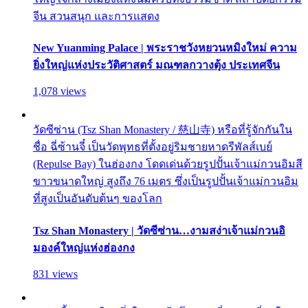
จีน สวนสนุก และการแสดง
New Yuanming Palace | พระราชวังหยวนหมิงใหม่ ความ
ยิ่งใหญ่แห่งประวัติศาสตร์ มณฑลกวางตุ้ง ประเทศจีน
1,078 views
วัดซีซ่าน (Tsz Shan Monastery / 慈山寺) หรือที่รู้จักกันใน
ชื่อ ฉี่ซ้านจี๋ เป็นวัดพุทธที่ตั้งอยู่ริมชายหาดรีพัลส์เบย์
(Repulse Bay) ในฮ่องกง โดดเด่นด้วยรูปปั้นเจ้าแม่กวนอิมสี
ขาวขนาดใหญ่ สูงถึง 76 เมตร ซึ่งเป็นรูปปั้นเจ้าแม่กวนอิม
ที่สูงเป็นอันดับต้นๆ ของโลก
Tsz Shan Monastery | วัดซีซ่าน…งามสง่าเจ้าแม่กวนอิ
มองค์ใหญ่แห่งฮ่องกง
831 views