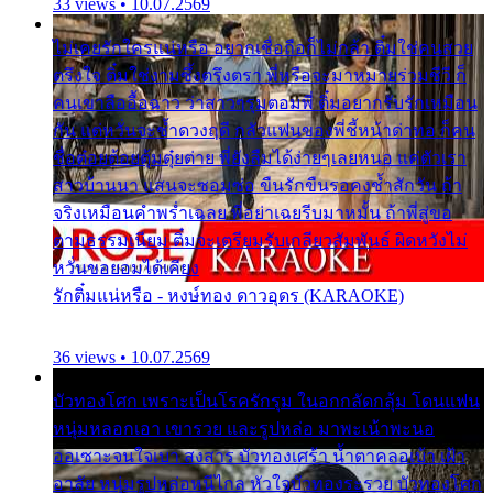
33 views • 10.07.2569
ไม่เคยรักใครแน่หรือ อยากเชื่อถือก็ไม่กล้า ติ๋มใช่คนสวย
ตรึงใจ ติ๋มใช่งามซึ้งตรึงตรา พี่หรือจะมาหมายร่วมชีวี ก็
คนเขาลืออื้อฉาว ว่าสาวๆรุมตอมพี่ ติ๋มอยากรับรักเหมือน
กัน แต่หวั่นจะช้ำดวงฤดี กลัวแฟนของพี่ชี้หน้าด่าทอ ก็คน
ชื่อต๋อยต้อยตุ้มตุ๋ยต่าย พี่ยังลืมได้ง่ายๆเลยหนอ แค่ตัวเรา
สาวบ้านนา แสนจะซอมซ่อ ขืนรักขืนรอคงช้ำสักวัน ถ้า
จริงเหมือนคำพร่ำเฉลย พี่อย่าเฉยรีบมาหมั้น ถ้าพี่สู่ขอ
ตามธรรมเนียม ติ๋มจะเตรียมรับเกลียวสัมพันธ์ ผิดหวังไม่
หวั่นขอยอมได้เคียง
รักติ๋มแน่หรือ - หงษ์ทอง ดาวอุดร (KARAOKE)
36 views • 10.07.2569
บัวทองโศก เพราะเป็นโรครักรุม ในอกกลัดกลุ้ม โดนแฟน
หนุ่มหลอกเอา เขารวย และรูปหล่อ มาพะเน้าพะนอ
ออเซาะจนใจเบา สงสาร บัวทองเศร้า น้ำตาคลอเบ้า เฝ้า
อาลัย หนุ่มรูปหล่อหนีไกล หัวใจบัวทองระรวย บัวทองโศก