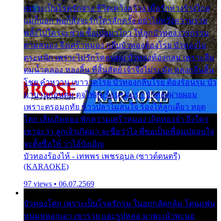
เพราะเป็นโรครักจาง ชีวิตเคว้งคว้าง เมื่อรักห่างร้างไกล
แม่ก็บอก พ่อก็สั่งจะรักใครสักครั้ง อย่าไปหวังความรวย
พลั้งไปใครจะช่วย ซื้อเปลมาไกว ให้ลูกบัวทอง เวรกรรม
ตามสนอง จึงเศร้าหมอง กลีบบัวทองต้องโรย บัวทองไม่
ตระหนัก เพราะไม่รักโคลนตม บัวทองท้องกลม เพราะลืม
ตมน้ำคลอง หลงลิ้น ที่สิ้นสัตย์ เจ้าจึงไม่ระมัด หลงกลิ่นลิ้น
โชย คำหวาน เขาวาดโรย บัวทองกลีบโรย ต้องร้อนรุม บัว
มาบานก่อนตูม ดุจไฟสุมร้อนรุมอุรา บัวทองผ่ายผอม
เพราะตรอมฤทัย ข้าวปลาไม่สนใจ ร้องไห้ลูกเดียว หยุด
โศก เสียเถิดทอง พักความเศร้าหมอง เถิดทองจ๋า ถึงใคร
เขาจะว่า ลูกเจ้าเกิดมา จะชื่อว่าไง พี่ขอเป็นเพื่อนปลอบใจ
จะตั้งชื่อให้ ว่าไอ้บังเอิญ
บัวทองร้องไห้ - เทพพร เพชรอุบล (ซาวด์ดนตรี)
(KARAOKE)
97 views • 06.07.2569
บัวทองโศก เพราะเป็นโรครักรุม ในอกกลัดกลุ้ม โดนแฟน
หนุ่มหลอกเอา เขารวย และรูปหล่อ มาพะเน้าพะนอ