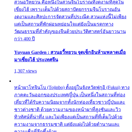
สวนอวี้หยวน คือหนึ่งในสวนจีนโบราณที่งดงามที่สุดใน
เซี่ยงไฮ้ เพราะเต็มไปด้วยสถาปัตยกรรมจีนโบราณอัน
งดงามและศิลปะการจัดสวนที่ประณีต สวนแห่งนี้ไม่เพียง
แต่เป็นสถานที่พักผ่อนหย่อนใจแต่ยังเป็นมรดกทาง
วัฒนธรรมที่สำคัญของจีนด้วยประวัติศาสตร์อันยาวนาน
กว่า 400 ปี
Yuyuan Garden : สวนอวี้หยวน จุดเช็กอินห้ามพลาดเมื่อ
มาเซี่ยงไฮ้ ประเทศจีน
1,307 views
หน้าผาโทจินโบ (Tojinbo) ตั้งอยู่ในจังหวัดฟุกุอิ (Fukui) ทาง
ภาคตะวันออกของประเทศญี่ปุ่น เป็นหนึ่งในสถานที่ท่อง
เที่ยวที่ได้รับความนิยมจากทั้งนักท่องเที่ยวชาวญี่ปุ่นและ
ชาวต่างชาติ ด้วยความงามของหน้าผาที่สูงชันและวิว
ทิวทัศน์ที่น่าทึ่ง และไม่เพียงแต่เป็นสถานที่ที่เต็มไปด้วย
ความงามจากธรรมชาติ แต่ยังแฝงไปด้วยตำนานและ
ความเชื่อที่ลึกซึ้งด้วย