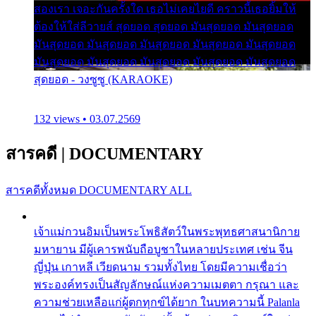
สองเรา เจอะกันครั้งใด เธอไม่เคยไยดี คราวนี้เธอยิ้มให้
ต้องให้ใส่ลีวายส์ สุดยอด สุดยอด มันสุดยอด มันสุดยอด
มันสุดยอด มันสุดยอด มันสุดยอด มันสุดยอด มันสุดยอด
มันสุดยอด มันสุดยอด มันสุดยอด มันสุดยอด มันสุดยอด
สุดยอด - วงซูซู (KARAOKE)
132 views • 03.07.2569
สารคดี
|
DOCUMENTARY
สารคดีทั้งหมด
DOCUMENTARY ALL
เจ้าแม่กวนอิมเป็นพระโพธิสัตว์ในพระพุทธศาสนานิกาย
มหายาน มีผู้เคารพนับถือบูชาในหลายประเทศ เช่น จีน
ญี่ปุ่น เกาหลี เวียดนาม รวมทั้งไทย โดยมีความเชื่อว่า
พระองค์ทรงเป็นสัญลักษณ์แห่งความเมตตา กรุณา และ
ความช่วยเหลือแก่ผู้ตกทุกข์ได้ยาก ในบทความนี้ Palanla