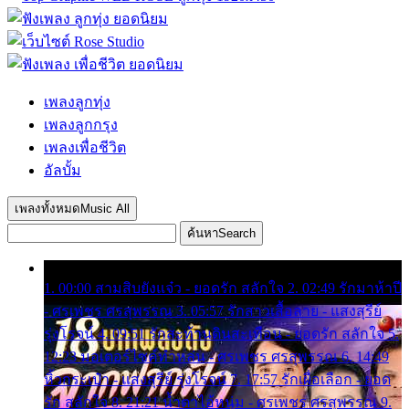
เพลงลูกทุ่ง
เพลงลูกกรุง
เพลงเพื่อชีวิต
อัลบั้ม
เพลงทั้งหมด
Music All
ค้นหา
Search
1. 00:00 สามสิบยังแจ๋ว - ยอดรัก สลักใจ 2. 02:49 รักมาห้าปี
- ศรเพชร ศรสุพรรณ 3. 05:57 รักสาวเสื้อลาย - แสงสุรีย์
รุ่งโรจน์ 4. 09:51 รักสะท้านดินสะเทือน - ยอดรัก สลักใจ 5.
12:23 มอเตอร์ไซค์ทำหล่น - ศรเพชร ศรสุพรรณ 6. 14:49
หิ้วกระเป๋า - แสงสุรีย์ รุ่งโรจน์ 7. 17:57 รักเผื่อเลือก - ยอด
รัก สลักใจ 8. 21:21 น้ำตาไอ้หนุ่ม - ศรเพชร ศรสุพรรณ 9.