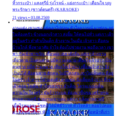
หิ้วกระเป๋า | แสงสุรีย์ รุ่งโรจน์ - แย่งกระเป๋า | เตือนใจ บุญ
พระรักษา (ซาวด์ดนตรี) (KARAOKE)
21 views • 03.08.2569
งานแต่ง เขาแซง แย่งเอาไปก่อน หัวใจอาวรณ์ มาซ่อน อยู่
ในห้องครัว ข้างนอกเจ้าสาว ส่งยิ้ม ให้คนไปทั่ว แต่เรา เฝ้า
อยู่ในครัว ทำตัวเป็นเด็ก ล้างจาน ในเมื่อ เจ้าสาว คือคน
บ้านใกล้ พึ่งพาอาศัย จำใจ ต้องไปช่วยงาน พอถึงเวลา เขา
พา กันเข้าพาขวัญ เพื่อนฝูง เฮฮาดังลั่น แต่เราล้างจาน
เดียวดาย เป็นคนพ่าย บ่มีความหมาย เคียงใจเจ้าบ่าว เป็น
คนพ่าย บ่มีความหมาย เคียงใจเจ้าบ่าว เพื่อนเจ้าสาว ยัง
เป็นบ่ได้ คือคนพ่าย ฮักคน ไม่มีใครสน เขาไม่เห็นคน ที่อยู่
ในครัว เจ้าสาว ก็มัวแต่งตัว สวยเด่น นั่งเคียงเจ้าบ่าว ที่เขา
เฝ้าคอย ใจเต้น หัวใจของเรา ลำเค็ญ ใครจะมองเห็น
ความใน ใจ เศร้า มันร้าวระบม ต้องมาขื่นขม เศร้าตรม
ท่ามความสุขี ช่วยงานเขาแต่ง แต่เรา แล้งมาหลายปี
เมื่อไรหนอจะ โชคดี ได้มีพิธีวิวาห์ หัวใจหล้า คอยไปคอย
มา คือหน้าที่เก่า หัวใจหล้า คอยไปคอยมา คือหน้าที่เก่า