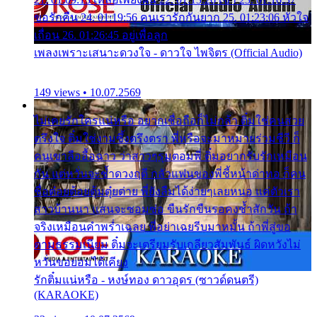
ขอรักคืน 24. 01:19:56 คนเรารักกันยาก 25. 01:23:06 หัวใจ
เถื่อน 26. 01:26:45 อยู่เพื่อลูก
เพลงเพราะเสนาะดวงใจ - ดาวใจ ไพจิตร (Official Audio)
149 views • 10.07.2569
ไม่เคยรักใครแน่หรือ อยากเชื่อถือก็ไม่กล้า ติ๋มใช่คนสวย
ตรึงใจ ติ๋มใช่งามซึ้งตรึงตรา พี่หรือจะมาหมายร่วมชีวี ก็
คนเขาลืออื้อฉาว ว่าสาวๆรุมตอมพี่ ติ๋มอยากรับรักเหมือน
กัน แต่หวั่นจะช้ำดวงฤดี กลัวแฟนของพี่ชี้หน้าด่าทอ ก็คน
ชื่อต๋อยต้อยตุ้มตุ๋ยต่าย พี่ยังลืมได้ง่ายๆเลยหนอ แค่ตัวเรา
สาวบ้านนา แสนจะซอมซ่อ ขืนรักขืนรอคงช้ำสักวัน ถ้า
จริงเหมือนคำพร่ำเฉลย พี่อย่าเฉยรีบมาหมั้น ถ้าพี่สู่ขอ
ตามธรรมเนียม ติ๋มจะเตรียมรับเกลียวสัมพันธ์ ผิดหวังไม่
หวั่นขอยอมได้เคียง
รักติ๋มแน่หรือ - หงษ์ทอง ดาวอุดร (ซาวด์ดนตรี)
(KARAOKE)