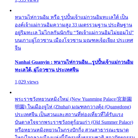
หนานไห่กวนอิม หรือ รูปปั้นเจ้าแม่กวนอิมทะเลใต้ เป็น
องค์เจ้าแม่กวนอิมความสูง 33 เมตรรวมฐาน ประดิษฐาน
อยู่ริมทะเล ไม่ไกลกันนักกับ “วัดเจ้าแม่กวนอิมไม่ยอมไป”
บนเกาะผู่โถวซาน เมืองโจวซาน มณฑลเจ้อเจียง ประเทศ
จีน
Nanhai Guanyin : หนานไห่กวนอิม...รูปปั้นเจ้าแม่กวนอิม
ทะเลใต้, ผู่โถวซาน ประเทศจีน
1,029 views
พระราชวังหยวนหมิงใหม่ (New Yuanming Palace/宮新園
明園) ในเมืองจูไห่ (Zhuhai) มณฑลกวางตุ้ง (Quangdong)
ประเทศจีน เป็นสวนและสถานที่ท่องเที่ยวที่ได้รับแรง
บันดาลใจจากพระราชวังฤดูร้อนเก่า (Old Summer Palace)
หรือหยวนหมิงหยวนในกรุงปักกิ่ง สวนสาธารณะขนาด
ใหญ่ใจกลางเมืองแห่งนี้มีครบทั้งธรรมชาติ สถาปัตยกรรม