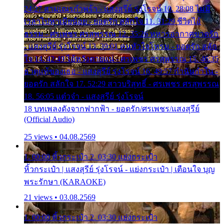
24:27 สามเณรกำพร้า - แสงสุรีย์ รุ่งโรจน์ 10. 28:08 ไม่มี
เวลาไปหาเมียน้อย - ยอดรัก สลักใจ 11. 31:29 ชีวิตไอ้
ธรรม - ศรเพชร ศรสุพรรณ 12. 35:26 ทหารอากาศขาดรัก
- แสงสุรีย์ รุ่งโรจน์ 13. 39:01 คนหัวใจโทรม - ยอดรัก สลัก
ใจ 14. 42:49 ไอ้หวังตายแน่ - ศรเพชร ศรสุพรรณ 15. 46:35
ธาตุแท้ของเธอ - แสงสุรีย์ รุ่งโรจน์ 16. 49:57 กำนันกำใน -
ยอดรัก สลักใจ 17. 52:29 สาวบริสุทธิ์ - ศรเพชร ศรสุพรรณ
18. 56:05 แต๋วจ๋า - แสงสุรีย์ รุ่งโรจน์
18 บทเพลงดังจากฟากฟ้า - ยอดรัก/ศรเพชร/แสงสุรีย์
(Official Audio)
25 views • 04.08.2569
1. 00:00 หิ้วกระเป๋า 2. 03:30 แย่งกระเป๋า
หิ้วกระเป๋า | แสงสุรีย์ รุ่งโรจน์ - แย่งกระเป๋า | เตือนใจ บุญ
พระรักษา (KARAOKE)
21 views • 03.08.2569
1. 00:00 หิ้วกระเป๋า 2. 03:30 แย่งกระเป๋า