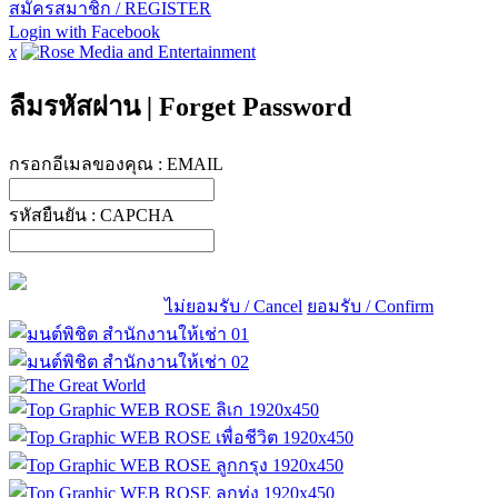
สมัครสมาชิก / REGISTER
Login with Facebook
x
ลืมรหัสผ่าน
|
Forget Password
กรอกอีเมลของคุณ :
EMAIL
รหัสยืนยัน :
CAPCHA
ไม่ยอมรับ / Cancel
ยอมรับ / Confirm