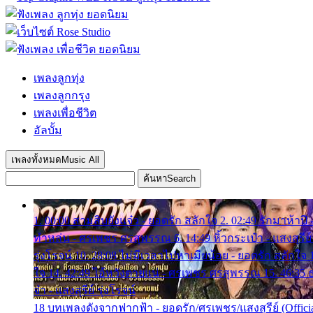
เพลงลูกทุ่ง
เพลงลูกกรุง
เพลงเพื่อชีวิต
อัลบั้ม
เพลงทั้งหมด
Music All
ค้นหา
Search
1. 00:00 สามสิบยังแจ๋ว - ยอดรัก สลักใจ 2. 02:49 รักมาห้าปี
ทำหล่น - ศรเพชร ศรสุพรรณ 6. 14:49 หิ้วกระเป๋า - แสงสุรีย์ 
รุ่งโรจน์ 10. 28:08 ไม่มีเวลาไปหาเมียน้อย - ยอดรัก สลักใ
ใจ 14. 42:49 ไอ้หวังตายแน่ - ศรเพชร ศรสุพรรณ 15. 46:35 ธา
จ๋า - แสงสุรีย์ รุ่งโรจน์
18 บทเพลงดังจากฟากฟ้า - ยอดรัก/ศรเพชร/แสงสุรีย์ (Officia