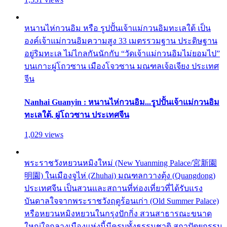
หนานไห่กวนอิม หรือ รูปปั้นเจ้าแม่กวนอิมทะเลใต้ เป็น
องค์เจ้าแม่กวนอิมความสูง 33 เมตรรวมฐาน ประดิษฐาน
อยู่ริมทะเล ไม่ไกลกันนักกับ “วัดเจ้าแม่กวนอิมไม่ยอมไป”
บนเกาะผู่โถวซาน เมืองโจวซาน มณฑลเจ้อเจียง ประเทศ
จีน
Nanhai Guanyin : หนานไห่กวนอิม...รูปปั้นเจ้าแม่กวนอิม
ทะเลใต้, ผู่โถวซาน ประเทศจีน
1,029 views
พระราชวังหยวนหมิงใหม่ (New Yuanming Palace/宮新園
明園) ในเมืองจูไห่ (Zhuhai) มณฑลกวางตุ้ง (Quangdong)
ประเทศจีน เป็นสวนและสถานที่ท่องเที่ยวที่ได้รับแรง
บันดาลใจจากพระราชวังฤดูร้อนเก่า (Old Summer Palace)
หรือหยวนหมิงหยวนในกรุงปักกิ่ง สวนสาธารณะขนาด
ใหญ่ใจกลางเมืองแห่งนี้มีครบทั้งธรรมชาติ สถาปัตยกรรม