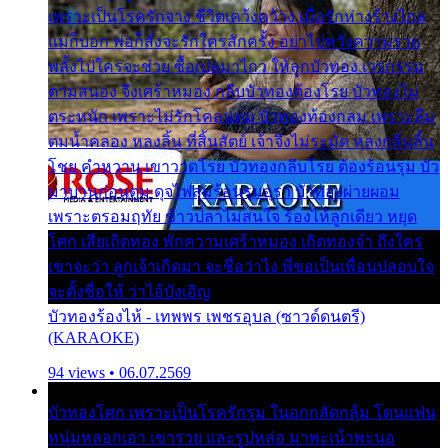
เพราะเป็นโรครักจาง ชีวิตเคว้งคว้าง เมื่อรักห่างร้างไกล
แม่ก็บอก พ่อก็สั่งจะรักใครสักครั้ง อย่าไปหวังความรวย
พลั้งไปใครจะช่วย ซื้อเปลมาไกว ให้ลูกบัวทอง เวรกรรม
ตามสนอง จึงเศร้าหมอง กลีบบัวทองต้องโรย บัวทองไม่
ตระหนัก เพราะไม่รักโคลนตม บัวทองท้องกลม เพราะลืม
ตมน้ำคลอง หลงลิ้น ที่สิ้นสัตย์ เจ้าจึงไม่ระมัด หลงกลิ่นลิ้น
โชย คำหวาน เขาวาดโรย บัวทองกลีบโรย ต้องร้อนรุม บัว
มาบานก่อนตูม ดุจไฟสุมร้อนรุมอุรา บัวทองผ่ายผอม
เพราะตรอมฤทัย ข้าวปลาไม่สนใจ ร้องไห้ลูกเดียว หยุด
โศก เสียเถิดทอง พักความเศร้าหมอง เถิดทองจ๋า ถึงใคร
เขาจะว่า ลูกเจ้าเกิดมา จะชื่อว่าไง พี่ขอเป็นเพื่อนปลอบใจ
จะตั้งชื่อให้ ว่าไอ้บังเอิญ
บัวทองร้องไห้ - เทพพร เพชรอุบล (ซาวด์ดนตรี)
(KARAOKE)
94 views • 06.07.2569
บัวทองโศก เพราะเป็นโรครักรุม ในอกกลัดกลุ้ม โดนแฟน
หนุ่มหลอกเอา เขารวย และรูปหล่อ มาพะเน้าพะนอ