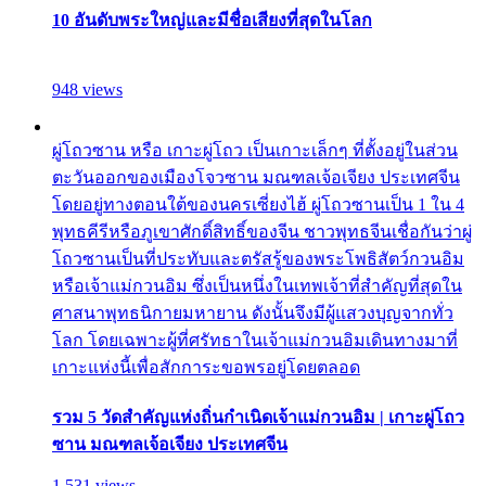
10 อันดับพระใหญ่และมีชื่อเสียงที่สุดในโลก
948 views
ผู่โถวซาน หรือ เกาะผู่โถว เป็นเกาะเล็กๆ ที่ตั้งอยู่ในส่วน
ตะวันออกของเมืองโจวซาน มณฑลเจ้อเจียง ประเทศจีน
โดยอยู่ทางตอนใต้ของนครเซี่ยงไฮ้ ผู่โถวซานเป็น 1 ใน 4
พุทธคีรีหรือภูเขาศักดิ์สิทธิ์ของจีน ชาวพุทธจีนเชื่อกันว่าผู่
โถวซานเป็นที่ประทับและตรัสรู้ของพระโพธิสัตว์กวนอิม
หรือเจ้าแม่กวนอิม ซึ่งเป็นหนึ่งในเทพเจ้าที่สำคัญที่สุดใน
ศาสนาพุทธนิกายมหายาน ดังนั้นจึงมีผู้แสวงบุญจากทั่ว
โลก โดยเฉพาะผู้ที่ศรัทธาในเจ้าแม่กวนอิมเดินทางมาที่
เกาะแห่งนี้เพื่อสักการะขอพรอยู่โดยตลอด
รวม 5 วัดสำคัญแห่งถิ่นกำเนิดเจ้าแม่กวนอิม | เกาะผู่โถว
ซาน มณฑลเจ้อเจียง ประเทศจีน
1,531 views