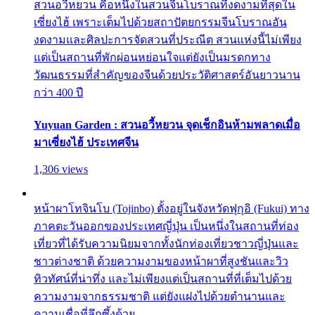
สวนอวี้หยวน คือหนึ่งในสวนจีนโบราณที่งดงามที่สุดใน
เซี่ยงไฮ้ เพราะเต็มไปด้วยสถาปัตยกรรมจีนโบราณอัน
งดงามและศิลปะการจัดสวนที่ประณีต สวนแห่งนี้ไม่เพียง
แต่เป็นสถานที่พักผ่อนหย่อนใจแต่ยังเป็นมรดกทาง
วัฒนธรรมที่สำคัญของจีนด้วยประวัติศาสตร์อันยาวนาน
กว่า 400 ปี
Yuyuan Garden : สวนอวี้หยวน จุดเช็กอินห้ามพลาดเมื่อ
มาเซี่ยงไฮ้ ประเทศจีน
1,306 views
หน้าผาโทจินโบ (Tojinbo) ตั้งอยู่ในจังหวัดฟุกุอิ (Fukui) ทาง
ภาคตะวันออกของประเทศญี่ปุ่น เป็นหนึ่งในสถานที่ท่อง
เที่ยวที่ได้รับความนิยมจากทั้งนักท่องเที่ยวชาวญี่ปุ่นและ
ชาวต่างชาติ ด้วยความงามของหน้าผาที่สูงชันและวิว
ทิวทัศน์ที่น่าทึ่ง และไม่เพียงแต่เป็นสถานที่ที่เต็มไปด้วย
ความงามจากธรรมชาติ แต่ยังแฝงไปด้วยตำนานและ
ความเชื่อที่ลึกซึ้งด้วย