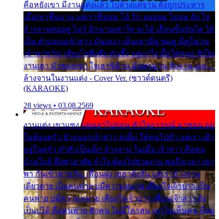
คือหยังเขา มีงานแต่งแล้ว ไปล้างแต่จาน ดั่งถูกประหาร
เมื่อเขาชื่นบาน แต่เราขื่นขม โอ้ รัก ลอยลม ไม่สม ดัง ใจ
ล้างจานคอยคู่ ไม่รู้ อีกนานเท่าใด จะได้ เลื่อนขั้นบันได ได้
เป็น ตำแหน่งเจ้าสาว มันเหงา เห็นเขามีคู่ ซมดู มีคู่ก็ม่วน
เข้าพาขวัญ เสียงโห่ตึงตึง มันซึ้ง อยู่แก่ใจ มื้อใด๋หนอ สิเป็น
งานเฮา มัวซอยเขา ใจเฮาซิด้าน มันทรมาน จับจาน เอย…
ล้างจานในงานแต่ง - Cover Ver. (ซาวด์ดนตรี)
(KARAOKE)
28 views • 03.08.2569
งานแต่ง เขาแซง แย่งเอาไปก่อน หัวใจอาวรณ์ มาซ่อน อยู่
ในห้องครัว ข้างนอกเจ้าสาว ส่งยิ้ม ให้คนไปทั่ว แต่เรา เฝ้า
อยู่ในครัว ทำตัวเป็นเด็ก ล้างจาน ในเมื่อ เจ้าสาว คือคน
บ้านใกล้ พึ่งพาอาศัย จำใจ ต้องไปช่วยงาน พอถึงเวลา เขา
พา กันเข้าพาขวัญ เพื่อนฝูง เฮฮาดังลั่น แต่เราล้างจาน
เดียวดาย เป็นคนพ่าย บ่มีความหมาย เคียงใจเจ้าบ่าว เป็น
คนพ่าย บ่มีความหมาย เคียงใจเจ้าบ่าว เพื่อนเจ้าสาว ยัง
เป็นบ่ได้ คือคนพ่าย ฮักคน ไม่มีใครสน เขาไม่เห็นคน ที่อยู่