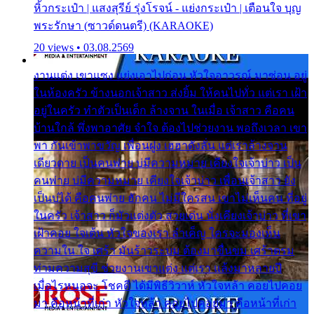
หิ้วกระเป๋า | แสงสุรีย์ รุ่งโรจน์ - แย่งกระเป๋า | เตือนใจ บุญ
พระรักษา (ซาวด์ดนตรี) (KARAOKE)
20 views • 03.08.2569
งานแต่ง เขาแซง แย่งเอาไปก่อน หัวใจอาวรณ์ มาซ่อน อยู่
ในห้องครัว ข้างนอกเจ้าสาว ส่งยิ้ม ให้คนไปทั่ว แต่เรา เฝ้า
อยู่ในครัว ทำตัวเป็นเด็ก ล้างจาน ในเมื่อ เจ้าสาว คือคน
บ้านใกล้ พึ่งพาอาศัย จำใจ ต้องไปช่วยงาน พอถึงเวลา เขา
พา กันเข้าพาขวัญ เพื่อนฝูง เฮฮาดังลั่น แต่เราล้างจาน
เดียวดาย เป็นคนพ่าย บ่มีความหมาย เคียงใจเจ้าบ่าว เป็น
คนพ่าย บ่มีความหมาย เคียงใจเจ้าบ่าว เพื่อนเจ้าสาว ยัง
เป็นบ่ได้ คือคนพ่าย ฮักคน ไม่มีใครสน เขาไม่เห็นคน ที่อยู่
ในครัว เจ้าสาว ก็มัวแต่งตัว สวยเด่น นั่งเคียงเจ้าบ่าว ที่เขา
เฝ้าคอย ใจเต้น หัวใจของเรา ลำเค็ญ ใครจะมองเห็น
ความใน ใจ เศร้า มันร้าวระบม ต้องมาขื่นขม เศร้าตรม
ท่ามความสุขี ช่วยงานเขาแต่ง แต่เรา แล้งมาหลายปี
เมื่อไรหนอจะ โชคดี ได้มีพิธีวิวาห์ หัวใจหล้า คอยไปคอย
มา คือหน้าที่เก่า หัวใจหล้า คอยไปคอยมา คือหน้าที่เก่า