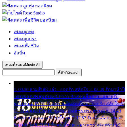
เพลงลูกทุ่ง
เพลงลูกกรุง
เพลงเพื่อชีวิต
อัลบั้ม
เพลงทั้งหมด
Music All
ค้นหา
Search
1. 00:00 สามสิบยังแจ๋ว - ยอดรัก สลักใจ 2. 02:49 รักมาห้าปี
- ศรเพชร ศรสุพรรณ 3. 05:57 รักสาวเสื้อลาย - แสงสุรีย์
รุ่งโรจน์ 4. 09:51 รักสะท้านดินสะเทือน - ยอดรัก สลักใจ 5.
12:23 มอเตอร์ไซค์ทำหล่น - ศรเพชร ศรสุพรรณ 6. 14:49
หิ้วกระเป๋า - แสงสุรีย์ รุ่งโรจน์ 7. 17:57 รักเผื่อเลือก - ยอด
รัก สลักใจ 8. 21:21 น้ำตาไอ้หนุ่ม - ศรเพชร ศรสุพรรณ 9.