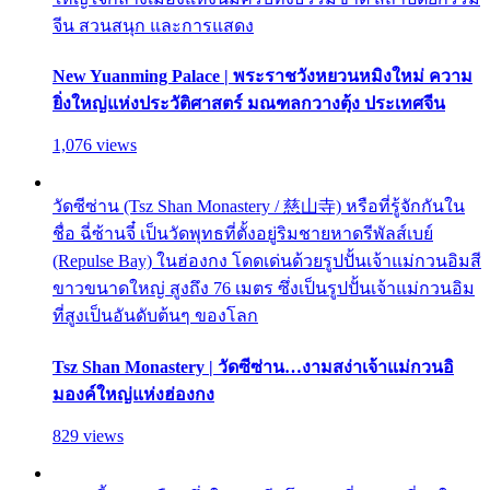
จีน สวนสนุก และการแสดง
New Yuanming Palace | พระราชวังหยวนหมิงใหม่ ความ
ยิ่งใหญ่แห่งประวัติศาสตร์ มณฑลกวางตุ้ง ประเทศจีน
1,076 views
วัดซีซ่าน (Tsz Shan Monastery / 慈山寺) หรือที่รู้จักกันใน
ชื่อ ฉี่ซ้านจี๋ เป็นวัดพุทธที่ตั้งอยู่ริมชายหาดรีพัลส์เบย์
(Repulse Bay) ในฮ่องกง โดดเด่นด้วยรูปปั้นเจ้าแม่กวนอิมสี
ขาวขนาดใหญ่ สูงถึง 76 เมตร ซึ่งเป็นรูปปั้นเจ้าแม่กวนอิม
ที่สูงเป็นอันดับต้นๆ ของโลก
Tsz Shan Monastery | วัดซีซ่าน…งามสง่าเจ้าแม่กวนอิ
มองค์ใหญ่แห่งฮ่องกง
829 views