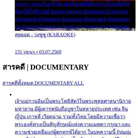
สองเรา เจอะกันครั้งใด เธอไม่เคยไยดี คราวนี้เธอยิ้มให้
ต้องให้ใส่ลีวายส์ สุดยอด สุดยอด มันสุดยอด มันสุดยอด
มันสุดยอด มันสุดยอด มันสุดยอด มันสุดยอด มันสุดยอด
มันสุดยอด มันสุดยอด มันสุดยอด มันสุดยอด มันสุดยอด
สุดยอด - วงซูซู (KARAOKE)
131 views • 03.07.2569
สารคดี
|
DOCUMENTARY
สารคดีทั้งหมด
DOCUMENTARY ALL
เจ้าแม่กวนอิมเป็นพระโพธิสัตว์ในพระพุทธศาสนานิกาย
มหายาน มีผู้เคารพนับถือบูชาในหลายประเทศ เช่น จีน
ญี่ปุ่น เกาหลี เวียดนาม รวมทั้งไทย โดยมีความเชื่อว่า
พระองค์ทรงเป็นสัญลักษณ์แห่งความเมตตา กรุณา และ
ความช่วยเหลือแก่ผู้ตกทุกข์ได้ยาก ในบทความนี้ Palanla