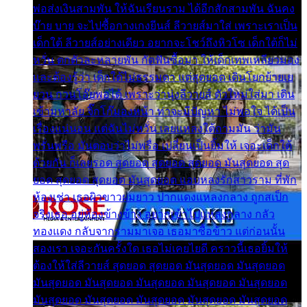
พ่อส่งเงินสามพัน ให้ฉันเรียนราม ได้อีกสักสามพัน ฉันคง
บ๊าย บาย จะไปซื้อกางเกงยีนส์ ลีวายส์มาใส่ เพราะเราเป็น
เด็กใต้ ลีวายส์อย่างเดียว อยากจะโชว์ถึงหิวโซ เด็กใต้ก็ไม่
หวั่น ตกตัวละหลายพัน กัดฟันซื้อมา ให้เด็กเทพเหลียวมอง
และต้องรู้ว่า เด็กใต้ไม่ธรรมดา แต่สุดยอด เดินโยกย้ายเย
ยวน กวนโอ๊ยพอได้ เพราะว่านุ่งลีวายส์ ตัวใหม่ใส่มา เดิน
เข้ามหาลัย จิ๊กโก๊มองหน้า ท่าจะมีปัญหา ไม่พอใจ ได้เป็น
เรื่องแน่นอน แต่ฉันไม่หวั่น เลยแหลงใต้ถามมัน ว่ามัน
พรั่นพรือ มันตอบว่าไม่พรื่อ เปลี่ยนเป็นยิ้มให้ เจอะเด็กใต้
ด้วยกัน ก็เลยรอด สุดยอด สุดยอด สุดยอด มันสุดยอด สุด
ยอด สุดยอด สุดยอด มันสุดยอด แอบหลงรักสาวราม ที่พัก
ห้องเช่า เธอผิวขาวผมยาว ปากแดงแหลงกลาง ถูกสเป็ก
จริงเธอ อยู่ห้องข้างข้าง อยากเข้าไปแหลงกลาง กลัว
ทองแดง กลับจากรามมาเจอ เธอมาซื้อข้าว แต่ก่อนนั้น
สองเรา เจอะกันครั้งใด เธอไม่เคยไยดี คราวนี้เธอยิ้มให้
ต้องให้ใส่ลีวายส์ สุดยอด สุดยอด มันสุดยอด มันสุดยอด
มันสุดยอด มันสุดยอด มันสุดยอด มันสุดยอด มันสุดยอด
มันสุดยอด มันสุดยอด มันสุดยอด มันสุดยอด มันสุดยอด