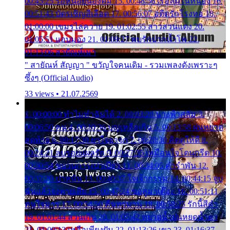
00:45:25 รอหน่อยน้องติ๋ม 15. 00:48:56 เรือล่มในหนอง 16.
00:51:43 บัตรเชิญสีเลือด 17. 00:56:07 อดีตรักโรงทอ 18.
01:00:00 เขมรไล่ควาย 19. 01:02:55 สาวสวนแตง 20.
01:05:51 แอบมอง 21. 01:09:27 พบรักปากน้ำโพ 22.
01:13:06 สายัณห์เมา
" สายัณห์ สัญญา " ขวัญใจคนเดิม - รวมเพลงดังเพราะๆ
ซึ้งๆ (Official Audio)
33 views • 21.07.2569
1. 00:00:00 ทำไมทำฉันได้ 2. 00:03:20 นางฟ้าสลัม 3.
00:06:50 คน 4. 00:10:36 บุญเหลือเกิน 5. 00:13:58 ฝนหยาด
สุดท้าย 6. 00:17:30 ยาใจยาจก 7. 00:20:30 คิดดูให้ดี 8.
00:24:21 ลบรอยแผลรัก 9. 00:27:35 เหมือนใจโดนกรีด 10.
00:30:54 ขบวนการเปาเปียว 11. 00:34:05 คำรำพัน 12.
00:37:20 ปาหนัน 13. 00:40:37 ใจเจ้ากรรม 14. 00:44:15 จูบ
ฉันแล้วจงตายเสีย 15. 00:47:24 ขอสูมาเต๊อะ 16. 00:51:11
คนใจมาร 17. 00:54:50 คืนทรมาน 18. 00:58:25 รักนี้สีดำ
19. 01:01:44 ส่วนเกิน 20. 01:05:42 หยาดน้ำฝนหยดน้ำตา
21. 01:09:13 เหลือเพียงฝัน 22. 01:13:26 เขา 23. 01:16:37