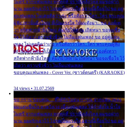
ไมตรี จากแฟนเพลง ทุกทุกที่ ปราณีหลั่งไหล ผมขอฝาก
นาม ยอดรักเอาไว้ โปรดเป็นแรงใจ อย่างนี้เรื่อยไป ขอ อยู่
คู่แฟนเพลง ไม่เคยคิดว่าเก่ง หรือดังกว่าใคร..ใคร พระคุณ
ผู้ฟัง เท่านั้นยิ่งใหญ่ ที่เป็นแรงใจ ให้ผมดังมา.. ขอ องค์เท
วา สถิตฟากฟ้ายิ่งใหญ่ คุ้มภัยให้ท่าน เถิดหนา ขอจงเชื่อ
ใจ ไว้เถิดว่า ตราบชั่วชีวา ไม่ลืมแฟนเพลง ขอ อยู่คู่แฟน
เพลง ไม่เคยคิดว่าเก่ง หรือดังกว่าใคร..ใคร พระคุณผู้ฟัง
เท่านั้นยิ่งใหญ่ ที่เป็นแรงใจ ให้ผมดังมา.. ขอ องค์เทวา
สถิตฟากฟ้ายิ่งใหญ่ คุ้มภัยให้ท่าน เถิดหนา ขอจงเชื่อใจ ไว้
เถิดว่า ตราบชั่วชีวา ไม่ลืมแฟนเพลง
ขอบคุณแฟนเพลง - Cover Ver. (ซาวด์ดนตรี) (KARAOKE)
34 views • 31.07.2569
ขอ กราบ ขอบคุณ.... ที่ได้รับไออุ่น การุณ จากแฟน เพลง
ผมแสนชื่นใจ หายวังเวง เมื่อแฟนเพลง ให้กำลังใจ น้ำใจ
ไมตรี จากแฟนเพลง ทุกทุกที่ ปราณีหลั่งไหล ผมขอฝาก
นาม ยอดรักเอาไว้ โปรดเป็นแรงใจ อย่างนี้เรื่อยไป ขอ อยู่