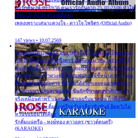
ขอรักคืน 24. 01:19:56 คนเรารักกันยาก 25. 01:23:06 หัวใจ
เถื่อน 26. 01:26:45 อยู่เพื่อลูก
เพลงเพราะเสนาะดวงใจ - ดาวใจ ไพจิตร (Official Audio)
147 views • 10.07.2569
ไม่เคยรักใครแน่หรือ อยากเชื่อถือก็ไม่กล้า ติ๋มใช่คนสวย
ตรึงใจ ติ๋มใช่งามซึ้งตรึงตรา พี่หรือจะมาหมายร่วมชีวี ก็
คนเขาลืออื้อฉาว ว่าสาวๆรุมตอมพี่ ติ๋มอยากรับรักเหมือน
กัน แต่หวั่นจะช้ำดวงฤดี กลัวแฟนของพี่ชี้หน้าด่าทอ ก็คน
ชื่อต๋อยต้อยตุ้มตุ๋ยต่าย พี่ยังลืมได้ง่ายๆเลยหนอ แค่ตัวเรา
สาวบ้านนา แสนจะซอมซ่อ ขืนรักขืนรอคงช้ำสักวัน ถ้า
จริงเหมือนคำพร่ำเฉลย พี่อย่าเฉยรีบมาหมั้น ถ้าพี่สู่ขอ
ตามธรรมเนียม ติ๋มจะเตรียมรับเกลียวสัมพันธ์ ผิดหวังไม่
หวั่นขอยอมได้เคียง
รักติ๋มแน่หรือ - หงษ์ทอง ดาวอุดร (ซาวด์ดนตรี)
(KARAOKE)