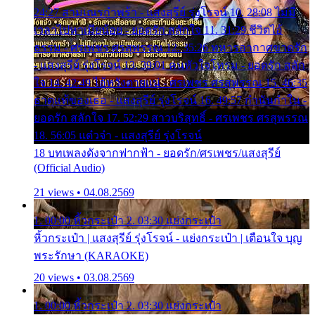
24:27 สามเณรกำพร้า - แสงสุรีย์ รุ่งโรจน์ 10. 28:08 ไม่มี
เวลาไปหาเมียน้อย - ยอดรัก สลักใจ 11. 31:29 ชีวิตไอ้
ธรรม - ศรเพชร ศรสุพรรณ 12. 35:26 ทหารอากาศขาดรัก
- แสงสุรีย์ รุ่งโรจน์ 13. 39:01 คนหัวใจโทรม - ยอดรัก สลัก
ใจ 14. 42:49 ไอ้หวังตายแน่ - ศรเพชร ศรสุพรรณ 15. 46:35
ธาตุแท้ของเธอ - แสงสุรีย์ รุ่งโรจน์ 16. 49:57 กำนันกำใน -
ยอดรัก สลักใจ 17. 52:29 สาวบริสุทธิ์ - ศรเพชร ศรสุพรรณ
18. 56:05 แต๋วจ๋า - แสงสุรีย์ รุ่งโรจน์
18 บทเพลงดังจากฟากฟ้า - ยอดรัก/ศรเพชร/แสงสุรีย์
(Official Audio)
21 views • 04.08.2569
1. 00:00 หิ้วกระเป๋า 2. 03:30 แย่งกระเป๋า
หิ้วกระเป๋า | แสงสุรีย์ รุ่งโรจน์ - แย่งกระเป๋า | เตือนใจ บุญ
พระรักษา (KARAOKE)
20 views • 03.08.2569
1. 00:00 หิ้วกระเป๋า 2. 03:30 แย่งกระเป๋า