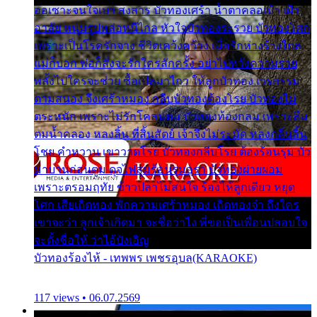
ออเซาะจนใจเบา สงสาร บัวทองเศร้า น้ำตาคลอเบ้า เฝ้า
อาลัย หนุ่มรูปหล่อหนีไกล หัวใจบัวทองระรวย บัวทองโศก
เพราะเป็นโรครักจาง ชีวิตเคว้งคว้าง เมื่อรักห่างร้างไกล
แม่ก็บอก พ่อก็สั่งจะรักใครสักครั้ง อย่าไปหวังความรวย
พลั้งไปใครจะช่วย ซื้อเปลมาไกว ให้ลูกบัวทอง เวรกรรม
ตามสนอง จึงเศร้าหมอง กลีบบัวทองต้องโรย บัวทองไม่
ตระหนัก เพราะไม่รักโคลนตม บัวทองท้องกลม เพราะลืม
ตมน้ำคลอง หลงลิ้น ที่สิ้นสัตย์ เจ้าจึงไม่ระมัด หลงกลิ่นลิ้น
โชย คำหวาน เขาวาดโรย บัวทองกลีบโรย ต้องร้อนรุม บัว
มาบานก่อนตูม ดุจไฟสุมร้อนรุมอุรา บัวทองผ่ายผอม
เพราะตรอมฤทัย ข้าวปลาไม่สนใจ ร้องไห้ลูกเดียว หยุด
โศก เสียเถิดทอง พักความเศร้าหมอง เถิดทองจ๋า ถึงใคร
เขาจะว่า ลูกเจ้าเกิดมา จะชื่อว่าไง พี่ขอเป็นเพื่อนปลอบใจ
จะตั้งชื่อให้ ว่าไอ้บังเอิญ
บัวทองร้องไห้ - เทพพร เพชรอุบล(KARAOKE)
117 views • 06.07.2569