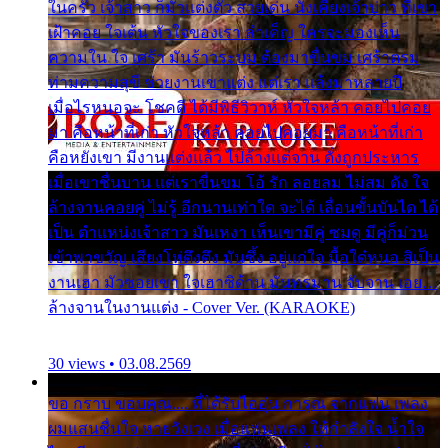
ในครัว เจ้าสาว ก็มัวแต่งตัว สวยเด่น นั่งเคียงเจ้าบ่าว ที่เขา
เฝ้าคอย ใจเต้น หัวใจของเรา ลำเค็ญ ใครจะมองเห็น
ความใน ใจ เศร้า มันร้าวระบม ต้องมาขื่นขม เศร้าตรม
ท่ามความสุขี ช่วยงานเขาแต่ง แต่เรา แล้งมาหลายปี
เมื่อไรหนอจะ โชคดี ได้มีพิธีวิวาห์ หัวใจหล้า คอยไปคอย
มา คือหน้าที่เก่า หัวใจหล้า คอยไปคอยมา คือหน้าที่เก่า
คือหยังเขา มีงานแต่งแล้ว ไปล้างแต่จาน ดั่งถูกประหาร
เมื่อเขาชื่นบาน แต่เราขื่นขม โอ้ รัก ลอยลม ไม่สม ดัง ใจ
ล้างจานคอยคู่ ไม่รู้ อีกนานเท่าใด จะได้ เลื่อนขั้นบันได ได้
เป็น ตำแหน่งเจ้าสาว มันเหงา เห็นเขามีคู่ ซมดู มีคู่ก็ม่วน
เข้าพาขวัญ เสียงโห่ตึงตึง มันซึ้ง อยู่แก่ใจ มื้อใด๋หนอ สิเป็น
งานเฮา มัวซอยเขา ใจเฮาซิด้าน มันทรมาน จับจาน เอย…
ล้างจานในงานแต่ง - Cover Ver. (KARAOKE)
30 views • 03.08.2569
ขอ กราบ ขอบคุณ.... ที่ได้รับไออุ่น การุณ จากแฟน เพลง
ผมแสนชื่นใจ หายวังเวง เมื่อแฟนเพลง ให้กำลังใจ น้ำใจ