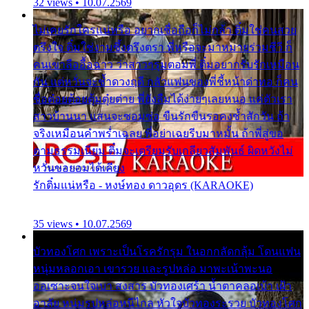
32 views • 10.07.2569
ไม่เคยรักใครแน่หรือ อยากเชื่อถือก็ไม่กล้า ติ๋มใช่คนสวย
ตรึงใจ ติ๋มใช่งามซึ้งตรึงตรา พี่หรือจะมาหมายร่วมชีวี ก็
คนเขาลืออื้อฉาว ว่าสาวๆรุมตอมพี่ ติ๋มอยากรับรักเหมือน
กัน แต่หวั่นจะช้ำดวงฤดี กลัวแฟนของพี่ชี้หน้าด่าทอ ก็คน
ชื่อต๋อยต้อยตุ้มตุ๋ยต่าย พี่ยังลืมได้ง่ายๆเลยหนอ แค่ตัวเรา
สาวบ้านนา แสนจะซอมซ่อ ขืนรักขืนรอคงช้ำสักวัน ถ้า
จริงเหมือนคำพร่ำเฉลย พี่อย่าเฉยรีบมาหมั้น ถ้าพี่สู่ขอ
ตามธรรมเนียม ติ๋มจะเตรียมรับเกลียวสัมพันธ์ ผิดหวังไม่
หวั่นขอยอมได้เคียง
รักติ๋มแน่หรือ - หงษ์ทอง ดาวอุดร (KARAOKE)
35 views • 10.07.2569
บัวทองโศก เพราะเป็นโรครักรุม ในอกกลัดกลุ้ม โดนแฟน
หนุ่มหลอกเอา เขารวย และรูปหล่อ มาพะเน้าพะนอ
ออเซาะจนใจเบา สงสาร บัวทองเศร้า น้ำตาคลอเบ้า เฝ้า
อาลัย หนุ่มรูปหล่อหนีไกล หัวใจบัวทองระรวย บัวทองโศก