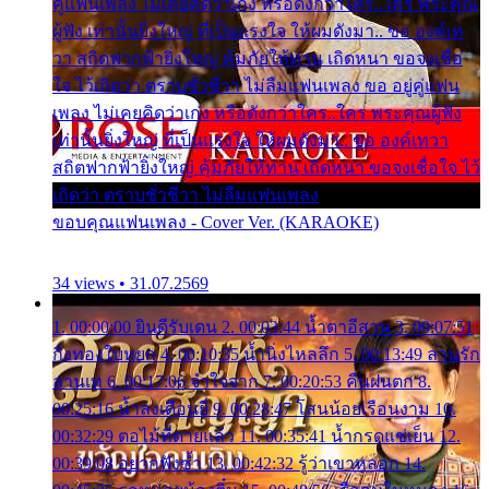
คู่แฟนเพลง ไม่เคยคิดว่าเก่ง หรือดังกว่าใคร..ใคร พระคุณ
ผู้ฟัง เท่านั้นยิ่งใหญ่ ที่เป็นแรงใจ ให้ผมดังมา.. ขอ องค์เท
วา สถิตฟากฟ้ายิ่งใหญ่ คุ้มภัยให้ท่าน เถิดหนา ขอจงเชื่อ
ใจ ไว้เถิดว่า ตราบชั่วชีวา ไม่ลืมแฟนเพลง ขอ อยู่คู่แฟน
เพลง ไม่เคยคิดว่าเก่ง หรือดังกว่าใคร..ใคร พระคุณผู้ฟัง
เท่านั้นยิ่งใหญ่ ที่เป็นแรงใจ ให้ผมดังมา.. ขอ องค์เทวา
สถิตฟากฟ้ายิ่งใหญ่ คุ้มภัยให้ท่าน เถิดหนา ขอจงเชื่อใจ ไว้
เถิดว่า ตราบชั่วชีวา ไม่ลืมแฟนเพลง
ขอบคุณแฟนเพลง - Cover Ver. (KARAOKE)
34 views • 31.07.2569
1. 00:00:00 ยินดีรับเดน 2. 00:03:44 น้ำตาอีสาน 3. 00:07:51
กิ่งทองใบหยก 4. 00:10:35 น้ำนิ่งไหลลึก 5. 00:13:49 ลานรัก
ลานเท 6. 00:17:06 จำใจจาก 7. 00:20:53 คืนฝนตก 8.
00:25:16 น้ำลงเดือนยี่ 9. 00:28:47 โสนน้อยเรือนงาม 10.
00:32:29 ตอไม้ที่ตายแล้ว 11. 00:35:41 น้ำกรดแช่เย็น 12.
00:39:08 อยากฟังซ้ำ 13. 00:42:32 รู้ว่าเขาหลอก 14.