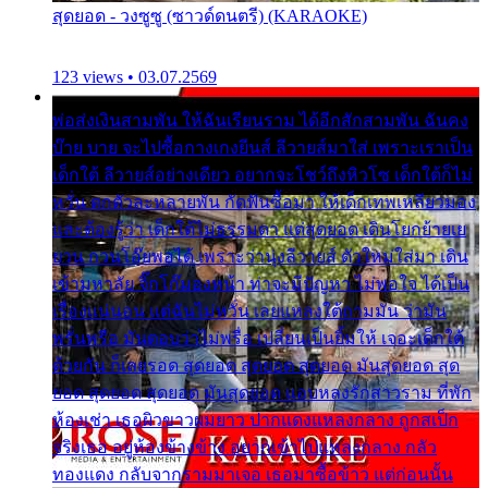
สุดยอด - วงซูซู (ซาวด์ดนตรี) (KARAOKE)
123 views • 03.07.2569
พ่อส่งเงินสามพัน ให้ฉันเรียนราม ได้อีกสักสามพัน ฉันคง
บ๊าย บาย จะไปซื้อกางเกงยีนส์ ลีวายส์มาใส่ เพราะเราเป็น
เด็กใต้ ลีวายส์อย่างเดียว อยากจะโชว์ถึงหิวโซ เด็กใต้ก็ไม่
หวั่น ตกตัวละหลายพัน กัดฟันซื้อมา ให้เด็กเทพเหลียวมอง
และต้องรู้ว่า เด็กใต้ไม่ธรรมดา แต่สุดยอด เดินโยกย้ายเย
ยวน กวนโอ๊ยพอได้ เพราะว่านุ่งลีวายส์ ตัวใหม่ใส่มา เดิน
เข้ามหาลัย จิ๊กโก๊มองหน้า ท่าจะมีปัญหา ไม่พอใจ ได้เป็น
เรื่องแน่นอน แต่ฉันไม่หวั่น เลยแหลงใต้ถามมัน ว่ามัน
พรั่นพรือ มันตอบว่าไม่พรื่อ เปลี่ยนเป็นยิ้มให้ เจอะเด็กใต้
ด้วยกัน ก็เลยรอด สุดยอด สุดยอด สุดยอด มันสุดยอด สุด
ยอด สุดยอด สุดยอด มันสุดยอด แอบหลงรักสาวราม ที่พัก
ห้องเช่า เธอผิวขาวผมยาว ปากแดงแหลงกลาง ถูกสเป็ก
จริงเธอ อยู่ห้องข้างข้าง อยากเข้าไปแหลงกลาง กลัว
ทองแดง กลับจากรามมาเจอ เธอมาซื้อข้าว แต่ก่อนนั้น