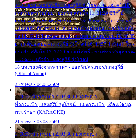
24:27 สามเณรกำพร้า - แสงสุรีย์ รุ่งโรจน์ 10. 28:08 ไม่มี
เวลาไปหาเมียน้อย - ยอดรัก สลักใจ 11. 31:29 ชีวิตไอ้
ธรรม - ศรเพชร ศรสุพรรณ 12. 35:26 ทหารอากาศขาดรัก
- แสงสุรีย์ รุ่งโรจน์ 13. 39:01 คนหัวใจโทรม - ยอดรัก สลัก
ใจ 14. 42:49 ไอ้หวังตายแน่ - ศรเพชร ศรสุพรรณ 15. 46:35
ธาตุแท้ของเธอ - แสงสุรีย์ รุ่งโรจน์ 16. 49:57 กำนันกำใน -
ยอดรัก สลักใจ 17. 52:29 สาวบริสุทธิ์ - ศรเพชร ศรสุพรรณ
18. 56:05 แต๋วจ๋า - แสงสุรีย์ รุ่งโรจน์
18 บทเพลงดังจากฟากฟ้า - ยอดรัก/ศรเพชร/แสงสุรีย์
(Official Audio)
25 views • 04.08.2569
1. 00:00 หิ้วกระเป๋า 2. 03:30 แย่งกระเป๋า
หิ้วกระเป๋า | แสงสุรีย์ รุ่งโรจน์ - แย่งกระเป๋า | เตือนใจ บุญ
พระรักษา (KARAOKE)
21 views • 03.08.2569
1. 00:00 หิ้วกระเป๋า 2. 03:30 แย่งกระเป๋า