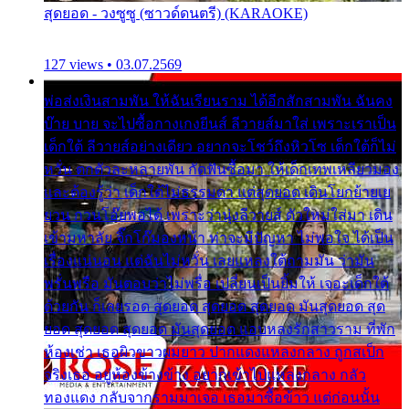
สุดยอด - วงซูซู (ซาวด์ดนตรี) (KARAOKE)
127 views • 03.07.2569
พ่อส่งเงินสามพัน ให้ฉันเรียนราม ได้อีกสักสามพัน ฉันคง
บ๊าย บาย จะไปซื้อกางเกงยีนส์ ลีวายส์มาใส่ เพราะเราเป็น
เด็กใต้ ลีวายส์อย่างเดียว อยากจะโชว์ถึงหิวโซ เด็กใต้ก็ไม่
หวั่น ตกตัวละหลายพัน กัดฟันซื้อมา ให้เด็กเทพเหลียวมอง
และต้องรู้ว่า เด็กใต้ไม่ธรรมดา แต่สุดยอด เดินโยกย้ายเย
ยวน กวนโอ๊ยพอได้ เพราะว่านุ่งลีวายส์ ตัวใหม่ใส่มา เดิน
เข้ามหาลัย จิ๊กโก๊มองหน้า ท่าจะมีปัญหา ไม่พอใจ ได้เป็น
เรื่องแน่นอน แต่ฉันไม่หวั่น เลยแหลงใต้ถามมัน ว่ามัน
พรั่นพรือ มันตอบว่าไม่พรื่อ เปลี่ยนเป็นยิ้มให้ เจอะเด็กใต้
ด้วยกัน ก็เลยรอด สุดยอด สุดยอด สุดยอด มันสุดยอด สุด
ยอด สุดยอด สุดยอด มันสุดยอด แอบหลงรักสาวราม ที่พัก
ห้องเช่า เธอผิวขาวผมยาว ปากแดงแหลงกลาง ถูกสเป็ก
จริงเธอ อยู่ห้องข้างข้าง อยากเข้าไปแหลงกลาง กลัว
ทองแดง กลับจากรามมาเจอ เธอมาซื้อข้าว แต่ก่อนนั้น