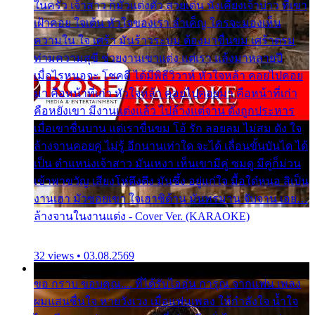
ในครัว เจ้าสาว ก็มัวแต่งตัว สวยเด่น นั่งเคียงเจ้าบ่าว ที่เขา
เฝ้าคอย ใจเต้น หัวใจของเรา ลำเค็ญ ใครจะมองเห็น
ความใน ใจ เศร้า มันร้าวระบม ต้องมาขื่นขม เศร้าตรม
ท่ามความสุขี ช่วยงานเขาแต่ง แต่เรา แล้งมาหลายปี
เมื่อไรหนอจะ โชคดี ได้มีพิธีวิวาห์ หัวใจหล้า คอยไปคอย
มา คือหน้าที่เก่า หัวใจหล้า คอยไปคอยมา คือหน้าที่เก่า
คือหยังเขา มีงานแต่งแล้ว ไปล้างแต่จาน ดั่งถูกประหาร
เมื่อเขาชื่นบาน แต่เราขื่นขม โอ้ รัก ลอยลม ไม่สม ดัง ใจ
ล้างจานคอยคู่ ไม่รู้ อีกนานเท่าใด จะได้ เลื่อนขั้นบันได ได้
เป็น ตำแหน่งเจ้าสาว มันเหงา เห็นเขามีคู่ ซมดู มีคู่ก็ม่วน
เข้าพาขวัญ เสียงโห่ตึงตึง มันซึ้ง อยู่แก่ใจ มื้อใด๋หนอ สิเป็น
งานเฮา มัวซอยเขา ใจเฮาซิด้าน มันทรมาน จับจาน เอย…
ล้างจานในงานแต่ง - Cover Ver. (KARAOKE)
32 views • 03.08.2569
ขอ กราบ ขอบคุณ.... ที่ได้รับไออุ่น การุณ จากแฟน เพลง
ผมแสนชื่นใจ หายวังเวง เมื่อแฟนเพลง ให้กำลังใจ น้ำใจ