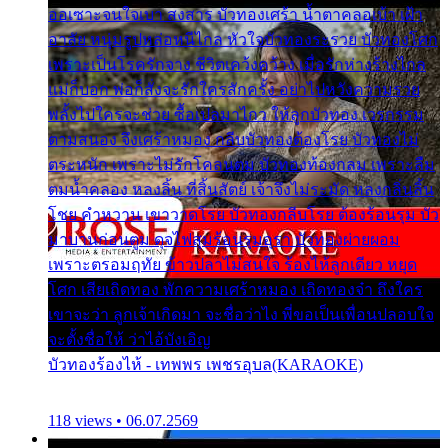
ออเซาะจนใจเบา สงสาร บัวทองเศร้า น้ำตาคลอเบ้า เฝ้า
อาลัย หนุ่มรูปหล่อหนีไกล หัวใจบัวทองระรวย บัวทองโศก
เพราะเป็นโรครักจาง ชีวิตเคว้งคว้าง เมื่อรักห่างร้างไกล
แม่ก็บอก พ่อก็สั่งจะรักใครสักครั้ง อย่าไปหวังความรวย
พลั้งไปใครจะช่วย ซื้อเปลมาไกว ให้ลูกบัวทอง เวรกรรม
ตามสนอง จึงเศร้าหมอง กลีบบัวทองต้องโรย บัวทองไม่
ตระหนัก เพราะไม่รักโคลนตม บัวทองท้องกลม เพราะลืม
ตมน้ำคลอง หลงลิ้น ที่สิ้นสัตย์ เจ้าจึงไม่ระมัด หลงกลิ่นลิ้น
โชย คำหวาน เขาวาดโรย บัวทองกลีบโรย ต้องร้อนรุม บัว
มาบานก่อนตูม ดุจไฟสุมร้อนรุมอุรา บัวทองผ่ายผอม
เพราะตรอมฤทัย ข้าวปลาไม่สนใจ ร้องไห้ลูกเดียว หยุด
โศก เสียเถิดทอง พักความเศร้าหมอง เถิดทองจ๋า ถึงใคร
เขาจะว่า ลูกเจ้าเกิดมา จะชื่อว่าไง พี่ขอเป็นเพื่อนปลอบใจ
จะตั้งชื่อให้ ว่าไอ้บังเอิญ
บัวทองร้องไห้ - เทพพร เพชรอุบล(KARAOKE)
118 views • 06.07.2569