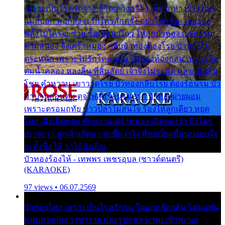
เพราะเป็นโรครักจาง ชีวิตเคว้งคว้าง เมื่อรักห่างร้างไกล
แม่ก็บอก พ่อก็สั่งจะรักใครสักครั้ง อย่าไปหวังความรวย
พลั้งไปใครจะช่วย ซื้อเปลมาไกว ให้ลูกบัวทอง เวรกรรม
ตามสนอง จึงเศร้าหมอง กลีบบัวทองต้องโรย บัวทองไม่
ตระหนัก เพราะไม่รักโคลนตม บัวทองท้องกลม เพราะลืม
ตมน้ำคลอง หลงลิ้น ที่สิ้นสัตย์ เจ้าจึงไม่ระมัด หลงกลิ่นลิ้น
โชย คำหวาน เขาวาดโรย บัวทองกลีบโรย ต้องร้อนรุม บัว
มาบานก่อนตูม ดุจไฟสุมร้อนรุมอุรา บัวทองผ่ายผอม
เพราะตรอมฤทัย ข้าวปลาไม่สนใจ ร้องไห้ลูกเดียว หยุด
โศก เสียเถิดทอง พักความเศร้าหมอง เถิดทองจ๋า ถึงใคร
เขาจะว่า ลูกเจ้าเกิดมา จะชื่อว่าไง พี่ขอเป็นเพื่อนปลอบใจ
จะตั้งชื่อให้ ว่าไอ้บังเอิญ
บัวทองร้องไห้ - เทพพร เพชรอุบล (ซาวด์ดนตรี)
(KARAOKE)
97 views • 06.07.2569
บัวทองโศก เพราะเป็นโรครักรุม ในอกกลัดกลุ้ม โดนแฟน
หนุ่มหลอกเอา เขารวย และรูปหล่อ มาพะเน้าพะนอ