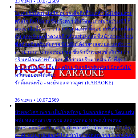
33 views • 10.07.2569
ไม่เคยรักใครแน่หรือ อยากเชื่อถือก็ไม่กล้า ติ๋มใช่คนสวย
ตรึงใจ ติ๋มใช่งามซึ้งตรึงตรา พี่หรือจะมาหมายร่วมชีวี ก็
คนเขาลืออื้อฉาว ว่าสาวๆรุมตอมพี่ ติ๋มอยากรับรักเหมือน
กัน แต่หวั่นจะช้ำดวงฤดี กลัวแฟนของพี่ชี้หน้าด่าทอ ก็คน
ชื่อต๋อยต้อยตุ้มตุ๋ยต่าย พี่ยังลืมได้ง่ายๆเลยหนอ แค่ตัวเรา
สาวบ้านนา แสนจะซอมซ่อ ขืนรักขืนรอคงช้ำสักวัน ถ้า
จริงเหมือนคำพร่ำเฉลย พี่อย่าเฉยรีบมาหมั้น ถ้าพี่สู่ขอ
ตามธรรมเนียม ติ๋มจะเตรียมรับเกลียวสัมพันธ์ ผิดหวังไม่
หวั่นขอยอมได้เคียง
รักติ๋มแน่หรือ - หงษ์ทอง ดาวอุดร (KARAOKE)
36 views • 10.07.2569
บัวทองโศก เพราะเป็นโรครักรุม ในอกกลัดกลุ้ม โดนแฟน
หนุ่มหลอกเอา เขารวย และรูปหล่อ มาพะเน้าพะนอ
ออเซาะจนใจเบา สงสาร บัวทองเศร้า น้ำตาคลอเบ้า เฝ้า
อาลัย หนุ่มรูปหล่อหนีไกล หัวใจบัวทองระรวย บัวทองโศก