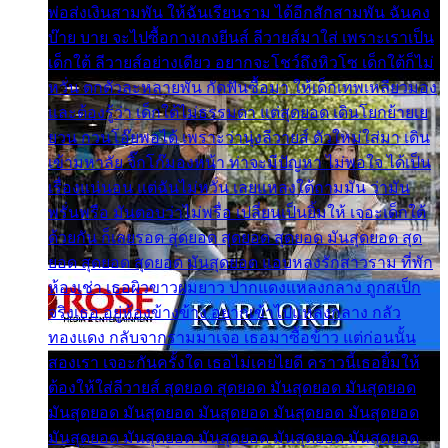
พ่อส่งเงินสามพัน ให้ฉันเรียนราม ได้อีกสักสามพัน ฉันคง
บ๊าย บาย จะไปซื้อกางเกงยีนส์ ลีวายส์มาใส่ เพราะเราเป็น
เด็กใต้ ลีวายส์อย่างเดียว อยากจะโชว์ถึงหิวโซ เด็กใต้ก็ไม่
หวั่น ตกตัวละหลายพัน กัดฟันซื้อมา ให้เด็กเทพเหลียวมอง
และต้องรู้ว่า เด็กใต้ไม่ธรรมดา แต่สุดยอด เดินโยกย้ายเย
ยวน กวนโอ๊ยพอได้ เพราะว่านุ่งลีวายส์ ตัวใหม่ใส่มา เดิน
เข้ามหาลัย จิ๊กโก๊มองหน้า ท่าจะมีปัญหา ไม่พอใจ ได้เป็น
เรื่องแน่นอน แต่ฉันไม่หวั่น เลยแหลงใต้ถามมัน ว่ามัน
พรั่นพรือ มันตอบว่าไม่พรื่อ เปลี่ยนเป็นยิ้มให้ เจอะเด็กใต้
ด้วยกัน ก็เลยรอด สุดยอด สุดยอด สุดยอด มันสุดยอด สุด
ยอด สุดยอด สุดยอด มันสุดยอด แอบหลงรักสาวราม ที่พัก
ห้องเช่า เธอผิวขาวผมยาว ปากแดงแหลงกลาง ถูกสเป็ก
จริงเธอ อยู่ห้องข้างข้าง อยากเข้าไปแหลงกลาง กลัว
ทองแดง กลับจากรามมาเจอ เธอมาซื้อข้าว แต่ก่อนนั้น
สองเรา เจอะกันครั้งใด เธอไม่เคยไยดี คราวนี้เธอยิ้มให้
ต้องให้ใส่ลีวายส์ สุดยอด สุดยอด มันสุดยอด มันสุดยอด
มันสุดยอด มันสุดยอด มันสุดยอด มันสุดยอด มันสุดยอด
มันสุดยอด มันสุดยอด มันสุดยอด มันสุดยอด มันสุดยอด