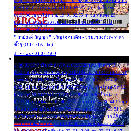
00:45:25 รอหน่อยน้องติ๋ม 15. 00:48:56 เรือล่มในหนอง 16.
00:51:43 บัตรเชิญสีเลือด 17. 00:56:07 อดีตรักโรงทอ 18.
01:00:00 เขมรไล่ควาย 19. 01:02:55 สาวสวนแตง 20.
01:05:51 แอบมอง 21. 01:09:27 พบรักปากน้ำโพ 22.
01:13:06 สายัณห์เมา
" สายัณห์ สัญญา " ขวัญใจคนเดิม - รวมเพลงดังเพราะๆ
ซึ้งๆ (Official Audio)
35 views • 21.07.2569
1. 00:00:00 ทำไมทำฉันได้ 2. 00:03:20 นางฟ้าสลัม 3.
00:06:50 คน 4. 00:10:36 บุญเหลือเกิน 5. 00:13:58 ฝนหยาด
สุดท้าย 6. 00:17:30 ยาใจยาจก 7. 00:20:30 คิดดูให้ดี 8.
00:24:21 ลบรอยแผลรัก 9. 00:27:35 เหมือนใจโดนกรีด 10.
00:30:54 ขบวนการเปาเปียว 11. 00:34:05 คำรำพัน 12.
00:37:20 ปาหนัน 13. 00:40:37 ใจเจ้ากรรม 14. 00:44:15 จูบ
ฉันแล้วจงตายเสีย 15. 00:47:24 ขอสูมาเต๊อะ 16. 00:51:11
คนใจมาร 17. 00:54:50 คืนทรมาน 18. 00:58:25 รักนี้สีดำ
19. 01:01:44 ส่วนเกิน 20. 01:05:42 หยาดน้ำฝนหยดน้ำตา
21. 01:09:13 เหลือเพียงฝัน 22. 01:13:26 เขา 23. 01:16:37