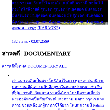
สองเรา เจอะกันครั้งใด เธอไม่เคยไยดี คราวนี้เธอยิ้มให้
ต้องให้ใส่ลีวายส์ สุดยอด สุดยอด มันสุดยอด มันสุดยอด
มันสุดยอด มันสุดยอด มันสุดยอด มันสุดยอด มันสุดยอด
มันสุดยอด มันสุดยอด มันสุดยอด มันสุดยอด มันสุดยอด
สุดยอด - วงซูซู (KARAOKE)
132 views • 03.07.2569
สารคดี
|
DOCUMENTARY
สารคดีทั้งหมด
DOCUMENTARY ALL
เจ้าแม่กวนอิมเป็นพระโพธิสัตว์ในพระพุทธศาสนานิกาย
มหายาน มีผู้เคารพนับถือบูชาในหลายประเทศ เช่น จีน
ญี่ปุ่น เกาหลี เวียดนาม รวมทั้งไทย โดยมีความเชื่อว่า
พระองค์ทรงเป็นสัญลักษณ์แห่งความเมตตา กรุณา และ
ความช่วยเหลือแก่ผู้ตกทุกข์ได้ยาก ในบทความนี้ Palanla