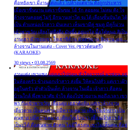
คือหยังเขา มีงานแต่งแล้ว ไปล้างแต่จาน ดั่งถูกประหาร
เมื่อเขาชื่นบาน แต่เราขื่นขม โอ้ รัก ลอยลม ไม่สม ดัง ใจ
ล้างจานคอยคู่ ไม่รู้ อีกนานเท่าใด จะได้ เลื่อนขั้นบันได ได้
เป็น ตำแหน่งเจ้าสาว มันเหงา เห็นเขามีคู่ ซมดู มีคู่ก็ม่วน
เข้าพาขวัญ เสียงโห่ตึงตึง มันซึ้ง อยู่แก่ใจ มื้อใด๋หนอ สิเป็น
งานเฮา มัวซอยเขา ใจเฮาซิด้าน มันทรมาน จับจาน เอย…
ล้างจานในงานแต่ง - Cover Ver. (ซาวด์ดนตรี)
(KARAOKE)
30 views • 03.08.2569
งานแต่ง เขาแซง แย่งเอาไปก่อน หัวใจอาวรณ์ มาซ่อน อยู่
ในห้องครัว ข้างนอกเจ้าสาว ส่งยิ้ม ให้คนไปทั่ว แต่เรา เฝ้า
อยู่ในครัว ทำตัวเป็นเด็ก ล้างจาน ในเมื่อ เจ้าสาว คือคน
บ้านใกล้ พึ่งพาอาศัย จำใจ ต้องไปช่วยงาน พอถึงเวลา เขา
พา กันเข้าพาขวัญ เพื่อนฝูง เฮฮาดังลั่น แต่เราล้างจาน
เดียวดาย เป็นคนพ่าย บ่มีความหมาย เคียงใจเจ้าบ่าว เป็น
คนพ่าย บ่มีความหมาย เคียงใจเจ้าบ่าว เพื่อนเจ้าสาว ยัง
เป็นบ่ได้ คือคนพ่าย ฮักคน ไม่มีใครสน เขาไม่เห็นคน ที่อยู่