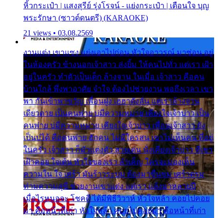
หิ้วกระเป๋า | แสงสุรีย์ รุ่งโรจน์ - แย่งกระเป๋า | เตือนใจ บุญ
พระรักษา (ซาวด์ดนตรี) (KARAOKE)
21 views • 03.08.2569
งานแต่ง เขาแซง แย่งเอาไปก่อน หัวใจอาวรณ์ มาซ่อน อยู่
ในห้องครัว ข้างนอกเจ้าสาว ส่งยิ้ม ให้คนไปทั่ว แต่เรา เฝ้า
อยู่ในครัว ทำตัวเป็นเด็ก ล้างจาน ในเมื่อ เจ้าสาว คือคน
บ้านใกล้ พึ่งพาอาศัย จำใจ ต้องไปช่วยงาน พอถึงเวลา เขา
พา กันเข้าพาขวัญ เพื่อนฝูง เฮฮาดังลั่น แต่เราล้างจาน
เดียวดาย เป็นคนพ่าย บ่มีความหมาย เคียงใจเจ้าบ่าว เป็น
คนพ่าย บ่มีความหมาย เคียงใจเจ้าบ่าว เพื่อนเจ้าสาว ยัง
เป็นบ่ได้ คือคนพ่าย ฮักคน ไม่มีใครสน เขาไม่เห็นคน ที่อยู่
ในครัว เจ้าสาว ก็มัวแต่งตัว สวยเด่น นั่งเคียงเจ้าบ่าว ที่เขา
เฝ้าคอย ใจเต้น หัวใจของเรา ลำเค็ญ ใครจะมองเห็น
ความใน ใจ เศร้า มันร้าวระบม ต้องมาขื่นขม เศร้าตรม
ท่ามความสุขี ช่วยงานเขาแต่ง แต่เรา แล้งมาหลายปี
เมื่อไรหนอจะ โชคดี ได้มีพิธีวิวาห์ หัวใจหล้า คอยไปคอย
มา คือหน้าที่เก่า หัวใจหล้า คอยไปคอยมา คือหน้าที่เก่า