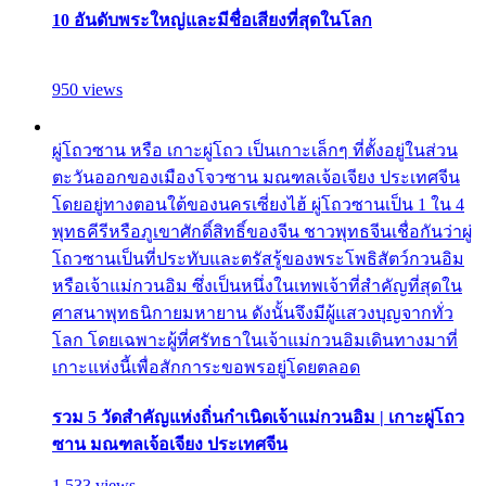
10 อันดับพระใหญ่และมีชื่อเสียงที่สุดในโลก
950 views
ผู่โถวซาน หรือ เกาะผู่โถว เป็นเกาะเล็กๆ ที่ตั้งอยู่ในส่วน
ตะวันออกของเมืองโจวซาน มณฑลเจ้อเจียง ประเทศจีน
โดยอยู่ทางตอนใต้ของนครเซี่ยงไฮ้ ผู่โถวซานเป็น 1 ใน 4
พุทธคีรีหรือภูเขาศักดิ์สิทธิ์ของจีน ชาวพุทธจีนเชื่อกันว่าผู่
โถวซานเป็นที่ประทับและตรัสรู้ของพระโพธิสัตว์กวนอิม
หรือเจ้าแม่กวนอิม ซึ่งเป็นหนึ่งในเทพเจ้าที่สำคัญที่สุดใน
ศาสนาพุทธนิกายมหายาน ดังนั้นจึงมีผู้แสวงบุญจากทั่ว
โลก โดยเฉพาะผู้ที่ศรัทธาในเจ้าแม่กวนอิมเดินทางมาที่
เกาะแห่งนี้เพื่อสักการะขอพรอยู่โดยตลอด
รวม 5 วัดสำคัญแห่งถิ่นกำเนิดเจ้าแม่กวนอิม | เกาะผู่โถว
ซาน มณฑลเจ้อเจียง ประเทศจีน
1,533 views