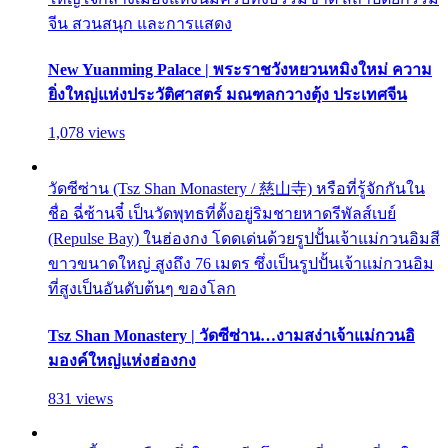
จีน สวนสนุก และการแสดง
New Yuanming Palace | พระราชวังหยวนหมิงใหม่ ความ
ยิ่งใหญ่แห่งประวัติศาสตร์ มณฑลกวางตุ้ง ประเทศจีน
1,078 views
วัดซีซ่าน (Tsz Shan Monastery / 慈山寺) หรือที่รู้จักกันใน
ชื่อ ฉี่ซ้านจี๋ เป็นวัดพุทธที่ตั้งอยู่ริมชายหาดรีพัลส์เบย์
(Repulse Bay) ในฮ่องกง โดดเด่นด้วยรูปปั้นเจ้าแม่กวนอิมสี
ขาวขนาดใหญ่ สูงถึง 76 เมตร ซึ่งเป็นรูปปั้นเจ้าแม่กวนอิม
ที่สูงเป็นอันดับต้นๆ ของโลก
Tsz Shan Monastery | วัดซีซ่าน…งามสง่าเจ้าแม่กวนอิ
มองค์ใหญ่แห่งฮ่องกง
831 views