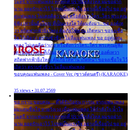
ไมตรี จากแฟนเพลง ทุกทุกที่ ปราณีหลั่งไหล ผมขอฝาก
นาม ยอดรักเอาไว้ โปรดเป็นแรงใจ อย่างนี้เรื่อยไป ขอ อยู่
คู่แฟนเพลง ไม่เคยคิดว่าเก่ง หรือดังกว่าใคร..ใคร พระคุณ
ผู้ฟัง เท่านั้นยิ่งใหญ่ ที่เป็นแรงใจ ให้ผมดังมา.. ขอ องค์เท
วา สถิตฟากฟ้ายิ่งใหญ่ คุ้มภัยให้ท่าน เถิดหนา ขอจงเชื่อ
ใจ ไว้เถิดว่า ตราบชั่วชีวา ไม่ลืมแฟนเพลง ขอ อยู่คู่แฟน
เพลง ไม่เคยคิดว่าเก่ง หรือดังกว่าใคร..ใคร พระคุณผู้ฟัง
เท่านั้นยิ่งใหญ่ ที่เป็นแรงใจ ให้ผมดังมา.. ขอ องค์เทวา
สถิตฟากฟ้ายิ่งใหญ่ คุ้มภัยให้ท่าน เถิดหนา ขอจงเชื่อใจ ไว้
เถิดว่า ตราบชั่วชีวา ไม่ลืมแฟนเพลง
ขอบคุณแฟนเพลง - Cover Ver. (ซาวด์ดนตรี) (KARAOKE)
35 views • 31.07.2569
ขอ กราบ ขอบคุณ.... ที่ได้รับไออุ่น การุณ จากแฟน เพลง
ผมแสนชื่นใจ หายวังเวง เมื่อแฟนเพลง ให้กำลังใจ น้ำใจ
ไมตรี จากแฟนเพลง ทุกทุกที่ ปราณีหลั่งไหล ผมขอฝาก
นาม ยอดรักเอาไว้ โปรดเป็นแรงใจ อย่างนี้เรื่อยไป ขอ อยู่