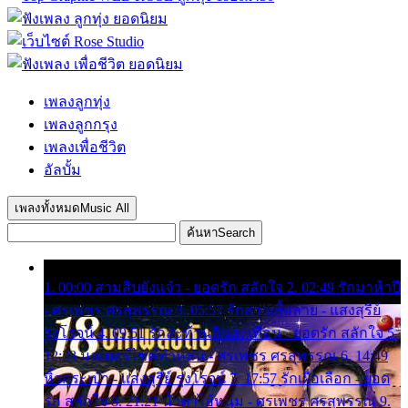
เพลงลูกทุ่ง
เพลงลูกกรุง
เพลงเพื่อชีวิต
อัลบั้ม
เพลงทั้งหมด
Music All
ค้นหา
Search
1. 00:00 สามสิบยังแจ๋ว - ยอดรัก สลักใจ 2. 02:49 รักมาห้าปี
- ศรเพชร ศรสุพรรณ 3. 05:57 รักสาวเสื้อลาย - แสงสุรีย์
รุ่งโรจน์ 4. 09:51 รักสะท้านดินสะเทือน - ยอดรัก สลักใจ 5.
12:23 มอเตอร์ไซค์ทำหล่น - ศรเพชร ศรสุพรรณ 6. 14:49
หิ้วกระเป๋า - แสงสุรีย์ รุ่งโรจน์ 7. 17:57 รักเผื่อเลือก - ยอด
รัก สลักใจ 8. 21:21 น้ำตาไอ้หนุ่ม - ศรเพชร ศรสุพรรณ 9.