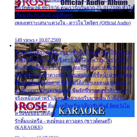
ขอรักคืน 24. 01:19:56 คนเรารักกันยาก 25. 01:23:06 หัวใจ
เถื่อน 26. 01:26:45 อยู่เพื่อลูก
เพลงเพราะเสนาะดวงใจ - ดาวใจ ไพจิตร (Official Audio)
149 views • 10.07.2569
ไม่เคยรักใครแน่หรือ อยากเชื่อถือก็ไม่กล้า ติ๋มใช่คนสวย
ตรึงใจ ติ๋มใช่งามซึ้งตรึงตรา พี่หรือจะมาหมายร่วมชีวี ก็
คนเขาลืออื้อฉาว ว่าสาวๆรุมตอมพี่ ติ๋มอยากรับรักเหมือน
กัน แต่หวั่นจะช้ำดวงฤดี กลัวแฟนของพี่ชี้หน้าด่าทอ ก็คน
ชื่อต๋อยต้อยตุ้มตุ๋ยต่าย พี่ยังลืมได้ง่ายๆเลยหนอ แค่ตัวเรา
สาวบ้านนา แสนจะซอมซ่อ ขืนรักขืนรอคงช้ำสักวัน ถ้า
จริงเหมือนคำพร่ำเฉลย พี่อย่าเฉยรีบมาหมั้น ถ้าพี่สู่ขอ
ตามธรรมเนียม ติ๋มจะเตรียมรับเกลียวสัมพันธ์ ผิดหวังไม่
หวั่นขอยอมได้เคียง
รักติ๋มแน่หรือ - หงษ์ทอง ดาวอุดร (ซาวด์ดนตรี)
(KARAOKE)