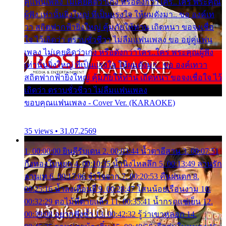
คู่แฟนเพลง ไม่เคยคิดว่าเก่ง หรือดังกว่าใคร..ใคร พระคุณ
ผู้ฟัง เท่านั้นยิ่งใหญ่ ที่เป็นแรงใจ ให้ผมดังมา.. ขอ องค์เท
วา สถิตฟากฟ้ายิ่งใหญ่ คุ้มภัยให้ท่าน เถิดหนา ขอจงเชื่อ
ใจ ไว้เถิดว่า ตราบชั่วชีวา ไม่ลืมแฟนเพลง ขอ อยู่คู่แฟน
เพลง ไม่เคยคิดว่าเก่ง หรือดังกว่าใคร..ใคร พระคุณผู้ฟัง
เท่านั้นยิ่งใหญ่ ที่เป็นแรงใจ ให้ผมดังมา.. ขอ องค์เทวา
สถิตฟากฟ้ายิ่งใหญ่ คุ้มภัยให้ท่าน เถิดหนา ขอจงเชื่อใจ ไว้
เถิดว่า ตราบชั่วชีวา ไม่ลืมแฟนเพลง
ขอบคุณแฟนเพลง - Cover Ver. (KARAOKE)
35 views • 31.07.2569
1. 00:00:00 ยินดีรับเดน 2. 00:03:44 น้ำตาอีสาน 3. 00:07:51
กิ่งทองใบหยก 4. 00:10:35 น้ำนิ่งไหลลึก 5. 00:13:49 ลานรัก
ลานเท 6. 00:17:06 จำใจจาก 7. 00:20:53 คืนฝนตก 8.
00:25:16 น้ำลงเดือนยี่ 9. 00:28:47 โสนน้อยเรือนงาม 10.
00:32:29 ตอไม้ที่ตายแล้ว 11. 00:35:41 น้ำกรดแช่เย็น 12.
00:39:08 อยากฟังซ้ำ 13. 00:42:32 รู้ว่าเขาหลอก 14.