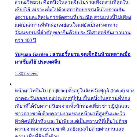
สวนอวี้หยวน คือหนึ่งในสวนจีนโบราณที่งดงามที่สุดใน
เซี่ยงไฮ้ เพราะเต็มไปด้วยสถาปัตยกรรมจีนโบราณอัน
งดงามและศิลปะการจัดสวนที่ประณีต สวนแห่งนี้ไม่เพียง
แต่เป็นสถานที่พักผ่อนหย่อนใจแต่ยังเป็นมรดกทาง
วัฒนธรรมที่สำคัญของจีนด้วยประวัติศาสตร์อันยาวนาน
กว่า 400 ปี
Yuyuan Garden : สวนอวี้หยวน จุดเช็กอินห้ามพลาดเมื่อ
มาเซี่ยงไฮ้ ประเทศจีน
1,307 views
หน้าผาโทจินโบ (Tojinbo) ตั้งอยู่ในจังหวัดฟุกุอิ (Fukui) ทาง
ภาคตะวันออกของประเทศญี่ปุ่น เป็นหนึ่งในสถานที่ท่อง
เที่ยวที่ได้รับความนิยมจากทั้งนักท่องเที่ยวชาวญี่ปุ่นและ
ชาวต่างชาติ ด้วยความงามของหน้าผาที่สูงชันและวิว
ทิวทัศน์ที่น่าทึ่ง และไม่เพียงแต่เป็นสถานที่ที่เต็มไปด้วย
ความงามจากธรรมชาติ แต่ยังแฝงไปด้วยตำนานและ
ความเชื่อที่ลึกซึ้งด้วย