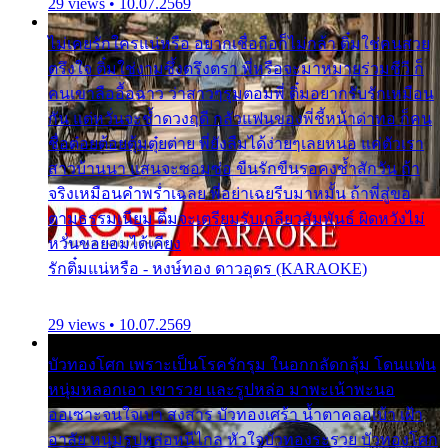
29 views • 10.07.2569
ไม่เคยรักใครแน่หรือ อยากเชื่อถือก็ไม่กล้า ติ๋มใช่คนสวย
ตรึงใจ ติ๋มใช่งามซึ้งตรึงตรา พี่หรือจะมาหมายร่วมชีวี ก็
คนเขาลืออื้อฉาว ว่าสาวๆรุมตอมพี่ ติ๋มอยากรับรักเหมือน
กัน แต่หวั่นจะช้ำดวงฤดี กลัวแฟนของพี่ชี้หน้าด่าทอ ก็คน
ชื่อต๋อยต้อยตุ้มตุ๋ยต่าย พี่ยังลืมได้ง่ายๆเลยหนอ แค่ตัวเรา
สาวบ้านนา แสนจะซอมซ่อ ขืนรักขืนรอคงช้ำสักวัน ถ้า
จริงเหมือนคำพร่ำเฉลย พี่อย่าเฉยรีบมาหมั้น ถ้าพี่สู่ขอ
ตามธรรมเนียม ติ๋มจะเตรียมรับเกลียวสัมพันธ์ ผิดหวังไม่
หวั่นขอยอมได้เคียง
รักติ๋มแน่หรือ - หงษ์ทอง ดาวอุดร (KARAOKE)
29 views • 10.07.2569
บัวทองโศก เพราะเป็นโรครักรุม ในอกกลัดกลุ้ม โดนแฟน
หนุ่มหลอกเอา เขารวย และรูปหล่อ มาพะเน้าพะนอ
ออเซาะจนใจเบา สงสาร บัวทองเศร้า น้ำตาคลอเบ้า เฝ้า
อาลัย หนุ่มรูปหล่อหนีไกล หัวใจบัวทองระรวย บัวทองโศก