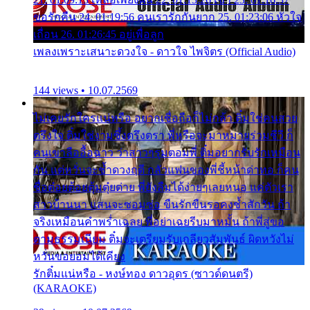
ขอรักคืน 24. 01:19:56 คนเรารักกันยาก 25. 01:23:06 หัวใจ
เถื่อน 26. 01:26:45 อยู่เพื่อลูก
เพลงเพราะเสนาะดวงใจ - ดาวใจ ไพจิตร (Official Audio)
144 views • 10.07.2569
ไม่เคยรักใครแน่หรือ อยากเชื่อถือก็ไม่กล้า ติ๋มใช่คนสวย
ตรึงใจ ติ๋มใช่งามซึ้งตรึงตรา พี่หรือจะมาหมายร่วมชีวี ก็
คนเขาลืออื้อฉาว ว่าสาวๆรุมตอมพี่ ติ๋มอยากรับรักเหมือน
กัน แต่หวั่นจะช้ำดวงฤดี กลัวแฟนของพี่ชี้หน้าด่าทอ ก็คน
ชื่อต๋อยต้อยตุ้มตุ๋ยต่าย พี่ยังลืมได้ง่ายๆเลยหนอ แค่ตัวเรา
สาวบ้านนา แสนจะซอมซ่อ ขืนรักขืนรอคงช้ำสักวัน ถ้า
จริงเหมือนคำพร่ำเฉลย พี่อย่าเฉยรีบมาหมั้น ถ้าพี่สู่ขอ
ตามธรรมเนียม ติ๋มจะเตรียมรับเกลียวสัมพันธ์ ผิดหวังไม่
หวั่นขอยอมได้เคียง
รักติ๋มแน่หรือ - หงษ์ทอง ดาวอุดร (ซาวด์ดนตรี)
(KARAOKE)