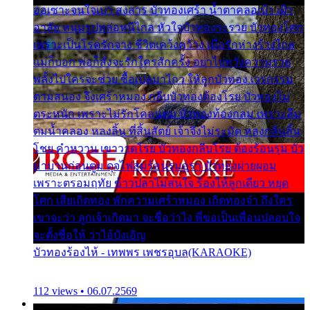
ออเซาะจนใจเบา สงสาร บัวทองเศร้า น้ำตาคลอเบ้า เฝ้า
อาลัย หนุ่มรูปหล่อหนีไกล หัวใจบัวทองระรวย บัวทองโศก
เพราะเป็นโรครักจาง ชีวิตเคว้งคว้าง เมื่อรักห่างร้างไกล
แม่ก็บอก พ่อก็สั่งจะรักใครสักครั้ง อย่าไปหวังความรวย
พลั้งไปใครจะช่วย ซื้อเปลมาไกว ให้ลูกบัวทอง เวรกรรม
ตามสนอง จึงเศร้าหมอง กลีบบัวทองต้องโรย บัวทองไม่
ตระหนัก เพราะไม่รักโคลนตม บัวทองท้องกลม เพราะลืม
ตมน้ำคลอง หลงลิ้น ที่สิ้นสัตย์ เจ้าจึงไม่ระมัด หลงกลิ่นลิ้น
โชย คำหวาน เขาวาดโรย บัวทองกลีบโรย ต้องร้อนรุม บัว
มาบานก่อนตูม ดุจไฟสุมร้อนรุมอุรา บัวทองผ่ายผอม
เพราะตรอมฤทัย ข้าวปลาไม่สนใจ ร้องไห้ลูกเดียว หยุด
โศก เสียเถิดทอง พักความเศร้าหมอง เถิดทองจ๋า ถึงใคร
เขาจะว่า ลูกเจ้าเกิดมา จะชื่อว่าไง พี่ขอเป็นเพื่อนปลอบใจ
จะตั้งชื่อให้ ว่าไอ้บังเอิญ
บัวทองร้องไห้ - เทพพร เพชรอุบล(KARAOKE)
112 views • 06.07.2569