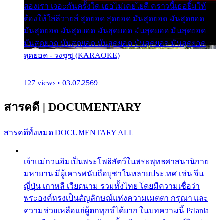
สองเรา เจอะกันครั้งใด เธอไม่เคยไยดี คราวนี้เธอยิ้มให้
ต้องให้ใส่ลีวายส์ สุดยอด สุดยอด มันสุดยอด มันสุดยอด
มันสุดยอด มันสุดยอด มันสุดยอด มันสุดยอด มันสุดยอด
มันสุดยอด มันสุดยอด มันสุดยอด มันสุดยอด มันสุดยอด
สุดยอด - วงซูซู (KARAOKE)
127 views • 03.07.2569
สารคดี
|
DOCUMENTARY
สารคดีทั้งหมด
DOCUMENTARY ALL
เจ้าแม่กวนอิมเป็นพระโพธิสัตว์ในพระพุทธศาสนานิกาย
มหายาน มีผู้เคารพนับถือบูชาในหลายประเทศ เช่น จีน
ญี่ปุ่น เกาหลี เวียดนาม รวมทั้งไทย โดยมีความเชื่อว่า
พระองค์ทรงเป็นสัญลักษณ์แห่งความเมตตา กรุณา และ
ความช่วยเหลือแก่ผู้ตกทุกข์ได้ยาก ในบทความนี้ Palanla