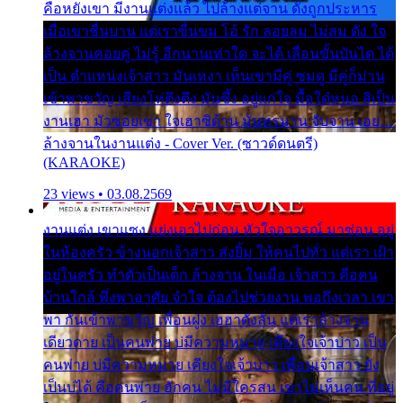
คือหยังเขา มีงานแต่งแล้ว ไปล้างแต่จาน ดั่งถูกประหาร
เมื่อเขาชื่นบาน แต่เราขื่นขม โอ้ รัก ลอยลม ไม่สม ดัง ใจ
ล้างจานคอยคู่ ไม่รู้ อีกนานเท่าใด จะได้ เลื่อนขั้นบันได ได้
เป็น ตำแหน่งเจ้าสาว มันเหงา เห็นเขามีคู่ ซมดู มีคู่ก็ม่วน
เข้าพาขวัญ เสียงโห่ตึงตึง มันซึ้ง อยู่แก่ใจ มื้อใด๋หนอ สิเป็น
งานเฮา มัวซอยเขา ใจเฮาซิด้าน มันทรมาน จับจาน เอย…
ล้างจานในงานแต่ง - Cover Ver. (ซาวด์ดนตรี)
(KARAOKE)
23 views • 03.08.2569
งานแต่ง เขาแซง แย่งเอาไปก่อน หัวใจอาวรณ์ มาซ่อน อยู่
ในห้องครัว ข้างนอกเจ้าสาว ส่งยิ้ม ให้คนไปทั่ว แต่เรา เฝ้า
อยู่ในครัว ทำตัวเป็นเด็ก ล้างจาน ในเมื่อ เจ้าสาว คือคน
บ้านใกล้ พึ่งพาอาศัย จำใจ ต้องไปช่วยงาน พอถึงเวลา เขา
พา กันเข้าพาขวัญ เพื่อนฝูง เฮฮาดังลั่น แต่เราล้างจาน
เดียวดาย เป็นคนพ่าย บ่มีความหมาย เคียงใจเจ้าบ่าว เป็น
คนพ่าย บ่มีความหมาย เคียงใจเจ้าบ่าว เพื่อนเจ้าสาว ยัง
เป็นบ่ได้ คือคนพ่าย ฮักคน ไม่มีใครสน เขาไม่เห็นคน ที่อยู่