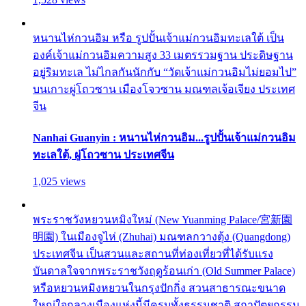
หนานไห่กวนอิม หรือ รูปปั้นเจ้าแม่กวนอิมทะเลใต้ เป็น
องค์เจ้าแม่กวนอิมความสูง 33 เมตรรวมฐาน ประดิษฐาน
อยู่ริมทะเล ไม่ไกลกันนักกับ “วัดเจ้าแม่กวนอิมไม่ยอมไป”
บนเกาะผู่โถวซาน เมืองโจวซาน มณฑลเจ้อเจียง ประเทศ
จีน
Nanhai Guanyin : หนานไห่กวนอิม...รูปปั้นเจ้าแม่กวนอิม
ทะเลใต้, ผู่โถวซาน ประเทศจีน
1,025 views
พระราชวังหยวนหมิงใหม่ (New Yuanming Palace/宮新園
明園) ในเมืองจูไห่ (Zhuhai) มณฑลกวางตุ้ง (Quangdong)
ประเทศจีน เป็นสวนและสถานที่ท่องเที่ยวที่ได้รับแรง
บันดาลใจจากพระราชวังฤดูร้อนเก่า (Old Summer Palace)
หรือหยวนหมิงหยวนในกรุงปักกิ่ง สวนสาธารณะขนาด
ใหญ่ใจกลางเมืองแห่งนี้มีครบทั้งธรรมชาติ สถาปัตยกรรม