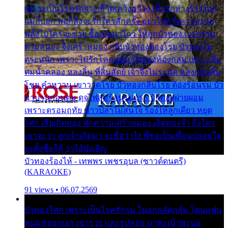
เพราะเป็นโรครักจาง ชีวิตเคว้งคว้าง เมื่อรักห่างร้างไกล
แม่ก็บอก พ่อก็สั่งจะรักใครสักครั้ง อย่าไปหวังความรวย
พลั้งไปใครจะช่วย ซื้อเปลมาไกว ให้ลูกบัวทอง เวรกรรม
ตามสนอง จึงเศร้าหมอง กลีบบัวทองต้องโรย บัวทองไม่
ตระหนัก เพราะไม่รักโคลนตม บัวทองท้องกลม เพราะลืม
ตมน้ำคลอง หลงลิ้น ที่สิ้นสัตย์ เจ้าจึงไม่ระมัด หลงกลิ่นลิ้น
โชย คำหวาน เขาวาดโรย บัวทองกลีบโรย ต้องร้อนรุม บัว
มาบานก่อนตูม ดุจไฟสุมร้อนรุมอุรา บัวทองผ่ายผอม
เพราะตรอมฤทัย ข้าวปลาไม่สนใจ ร้องไห้ลูกเดียว หยุด
โศก เสียเถิดทอง พักความเศร้าหมอง เถิดทองจ๋า ถึงใคร
เขาจะว่า ลูกเจ้าเกิดมา จะชื่อว่าไง พี่ขอเป็นเพื่อนปลอบใจ
จะตั้งชื่อให้ ว่าไอ้บังเอิญ
บัวทองร้องไห้ - เทพพร เพชรอุบล (ซาวด์ดนตรี)
(KARAOKE)
91 views • 06.07.2569
บัวทองโศก เพราะเป็นโรครักรุม ในอกกลัดกลุ้ม โดนแฟน
หนุ่มหลอกเอา เขารวย และรูปหล่อ มาพะเน้าพะนอ