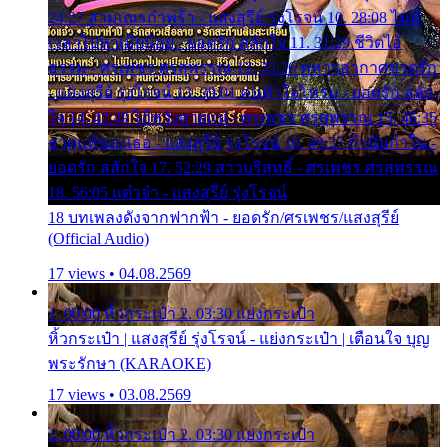
24:27 สามเณรกำพร้า - แสงสุรีย์ รุ่งโรจน์ 10. 28:08 ไม่มี
เวลาไปหาเมียน้อย - ยอดรัก สลักใจ 11. 31:29 ชีวิตไอ้
ธรรม - ศรเพชร ศรสุพรรณ 12. 35:26 ทหารอากาศขาดรัก
- แสงสุรีย์ รุ่งโรจน์ 13. 39:01 คนหัวใจโทรม - ยอดรัก สลัก
ใจ 14. 42:49 ไอ้หวังตายแน่ - ศรเพชร ศรสุพรรณ 15. 46:35
ธาตุแท้ของเธอ - แสงสุรีย์ รุ่งโรจน์ 16. 49:57 กำนันกำใน -
ยอดรัก สลักใจ 17. 52:29 สาวบริสุทธิ์ - ศรเพชร ศรสุพรรณ
18. 56:05 แต๋วจ๋า - แสงสุรีย์ รุ่งโรจน์
18 บทเพลงดังจากฟากฟ้า - ยอดรัก/ศรเพชร/แสงสุรีย์
(Official Audio)
17 views • 04.08.2569
1. 00:00 หิ้วกระเป๋า 2. 03:30 แย่งกระเป๋า
หิ้วกระเป๋า | แสงสุรีย์ รุ่งโรจน์ - แย่งกระเป๋า | เตือนใจ บุญ
พระรักษา (KARAOKE)
17 views • 03.08.2569
1. 00:00 หิ้วกระเป๋า 2. 03:30 แย่งกระเป๋า