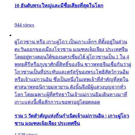
10 อันดับพระใหญ่และมีชื่อเสียงที่สุดในโลก
944 views
ผู่โถวซาน หรือ เกาะผู่โถว เป็นเกาะเล็กๆ ที่ตั้งอยู่ในส่วน
ตะวันออกของเมืองโจวซาน มณฑลเจ้อเจียง ประเทศจีน
โดยอยู่ทางตอนใต้ของนครเซี่ยงไฮ้ ผู่โถวซานเป็น 1 ใน 4
พุทธคีรีหรือภูเขาศักดิ์สิทธิ์ของจีน ชาวพุทธจีนเชื่อกันว่าผู่
โถวซานเป็นที่ประทับและตรัสรู้ของพระโพธิสัตว์กวนอิม
หรือเจ้าแม่กวนอิม ซึ่งเป็นหนึ่งในเทพเจ้าที่สำคัญที่สุดใน
ศาสนาพุทธนิกายมหายาน ดังนั้นจึงมีผู้แสวงบุญจากทั่ว
โลก โดยเฉพาะผู้ที่ศรัทธาในเจ้าแม่กวนอิมเดินทางมาที่
เกาะแห่งนี้เพื่อสักการะขอพรอยู่โดยตลอด
รวม 5 วัดสำคัญแห่งถิ่นกำเนิดเจ้าแม่กวนอิม | เกาะผู่โถว
ซาน มณฑลเจ้อเจียง ประเทศจีน
1,528 views