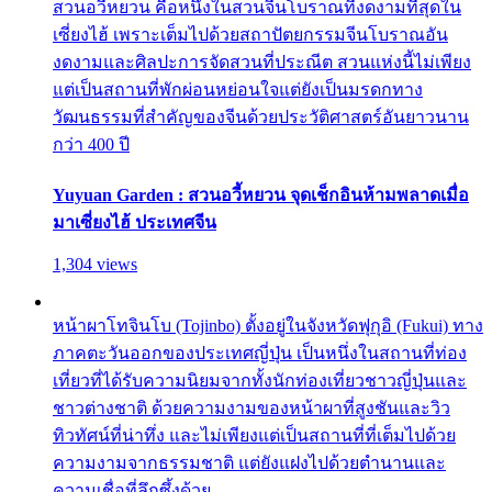
สวนอวี้หยวน คือหนึ่งในสวนจีนโบราณที่งดงามที่สุดใน
เซี่ยงไฮ้ เพราะเต็มไปด้วยสถาปัตยกรรมจีนโบราณอัน
งดงามและศิลปะการจัดสวนที่ประณีต สวนแห่งนี้ไม่เพียง
แต่เป็นสถานที่พักผ่อนหย่อนใจแต่ยังเป็นมรดกทาง
วัฒนธรรมที่สำคัญของจีนด้วยประวัติศาสตร์อันยาวนาน
กว่า 400 ปี
Yuyuan Garden : สวนอวี้หยวน จุดเช็กอินห้ามพลาดเมื่อ
มาเซี่ยงไฮ้ ประเทศจีน
1,304 views
หน้าผาโทจินโบ (Tojinbo) ตั้งอยู่ในจังหวัดฟุกุอิ (Fukui) ทาง
ภาคตะวันออกของประเทศญี่ปุ่น เป็นหนึ่งในสถานที่ท่อง
เที่ยวที่ได้รับความนิยมจากทั้งนักท่องเที่ยวชาวญี่ปุ่นและ
ชาวต่างชาติ ด้วยความงามของหน้าผาที่สูงชันและวิว
ทิวทัศน์ที่น่าทึ่ง และไม่เพียงแต่เป็นสถานที่ที่เต็มไปด้วย
ความงามจากธรรมชาติ แต่ยังแฝงไปด้วยตำนานและ
ความเชื่อที่ลึกซึ้งด้วย