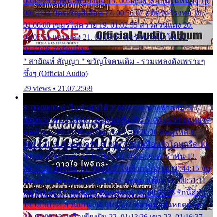
00:45:25 รอหน่อยน้องติ๋ม 15. 00:48:56 เรือล่มในหนอง 16.
00:51:43 บัตรเชิญสีเลือด 17. 00:56:07 อดีตรักโรงทอ 18.
01:00:00 เขมรไล่ควาย 19. 01:02:55 สาวสวนแตง 20.
01:05:51 แอบมอง 21. 01:09:27 พบรักปากน้ำโพ 22.
01:13:06 สายัณห์เมา
" สายัณห์ สัญญา " ขวัญใจคนเดิม - รวมเพลงดังเพราะๆ
ซึ้งๆ (Official Audio)
29 views • 21.07.2569
1. 00:00:00 ทำไมทำฉันได้ 2. 00:03:20 นางฟ้าสลัม 3.
00:06:50 คน 4. 00:10:36 บุญเหลือเกิน 5. 00:13:58 ฝนหยาด
สุดท้าย 6. 00:17:30 ยาใจยาจก 7. 00:20:30 คิดดูให้ดี 8.
00:24:21 ลบรอยแผลรัก 9. 00:27:35 เหมือนใจโดนกรีด 10.
00:30:54 ขบวนการเปาเปียว 11. 00:34:05 คำรำพัน 12.
00:37:20 ปาหนัน 13. 00:40:37 ใจเจ้ากรรม 14. 00:44:15 จูบ
ฉันแล้วจงตายเสีย 15. 00:47:24 ขอสูมาเต๊อะ 16. 00:51:11
คนใจมาร 17. 00:54:50 คืนทรมาน 18. 00:58:25 รักนี้สีดำ
19. 01:01:44 ส่วนเกิน 20. 01:05:42 หยาดน้ำฝนหยดน้ำตา
21. 01:09:13 เหลือเพียงฝัน 22. 01:13:26 เขา 23. 01:16:37