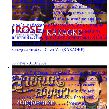
คู่แฟนเพลง ไม่เคยคิดว่าเก่ง หรือดังกว่าใคร..ใคร พระคุณ
ผู้ฟัง เท่านั้นยิ่งใหญ่ ที่เป็นแรงใจ ให้ผมดังมา.. ขอ องค์เท
วา สถิตฟากฟ้ายิ่งใหญ่ คุ้มภัยให้ท่าน เถิดหนา ขอจงเชื่อ
ใจ ไว้เถิดว่า ตราบชั่วชีวา ไม่ลืมแฟนเพลง ขอ อยู่คู่แฟน
เพลง ไม่เคยคิดว่าเก่ง หรือดังกว่าใคร..ใคร พระคุณผู้ฟัง
เท่านั้นยิ่งใหญ่ ที่เป็นแรงใจ ให้ผมดังมา.. ขอ องค์เทวา
สถิตฟากฟ้ายิ่งใหญ่ คุ้มภัยให้ท่าน เถิดหนา ขอจงเชื่อใจ ไว้
เถิดว่า ตราบชั่วชีวา ไม่ลืมแฟนเพลง
ขอบคุณแฟนเพลง - Cover Ver. (KARAOKE)
30 views • 31.07.2569
1. 00:00:00 ยินดีรับเดน 2. 00:03:44 น้ำตาอีสาน 3. 00:07:51
กิ่งทองใบหยก 4. 00:10:35 น้ำนิ่งไหลลึก 5. 00:13:49 ลานรัก
ลานเท 6. 00:17:06 จำใจจาก 7. 00:20:53 คืนฝนตก 8.
00:25:16 น้ำลงเดือนยี่ 9. 00:28:47 โสนน้อยเรือนงาม 10.
00:32:29 ตอไม้ที่ตายแล้ว 11. 00:35:41 น้ำกรดแช่เย็น 12.
00:39:08 อยากฟังซ้ำ 13. 00:42:32 รู้ว่าเขาหลอก 14.