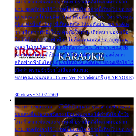
ไมตรี จากแฟนเพลง ทุกทุกที่ ปราณีหลั่งไหล ผมขอฝาก
นาม ยอดรักเอาไว้ โปรดเป็นแรงใจ อย่างนี้เรื่อยไป ขอ อยู่
คู่แฟนเพลง ไม่เคยคิดว่าเก่ง หรือดังกว่าใคร..ใคร พระคุณ
ผู้ฟัง เท่านั้นยิ่งใหญ่ ที่เป็นแรงใจ ให้ผมดังมา.. ขอ องค์เท
วา สถิตฟากฟ้ายิ่งใหญ่ คุ้มภัยให้ท่าน เถิดหนา ขอจงเชื่อ
ใจ ไว้เถิดว่า ตราบชั่วชีวา ไม่ลืมแฟนเพลง ขอ อยู่คู่แฟน
เพลง ไม่เคยคิดว่าเก่ง หรือดังกว่าใคร..ใคร พระคุณผู้ฟัง
เท่านั้นยิ่งใหญ่ ที่เป็นแรงใจ ให้ผมดังมา.. ขอ องค์เทวา
สถิตฟากฟ้ายิ่งใหญ่ คุ้มภัยให้ท่าน เถิดหนา ขอจงเชื่อใจ ไว้
เถิดว่า ตราบชั่วชีวา ไม่ลืมแฟนเพลง
ขอบคุณแฟนเพลง - Cover Ver. (ซาวด์ดนตรี) (KARAOKE)
30 views • 31.07.2569
ขอ กราบ ขอบคุณ.... ที่ได้รับไออุ่น การุณ จากแฟน เพลง
ผมแสนชื่นใจ หายวังเวง เมื่อแฟนเพลง ให้กำลังใจ น้ำใจ
ไมตรี จากแฟนเพลง ทุกทุกที่ ปราณีหลั่งไหล ผมขอฝาก
นาม ยอดรักเอาไว้ โปรดเป็นแรงใจ อย่างนี้เรื่อยไป ขอ อยู่