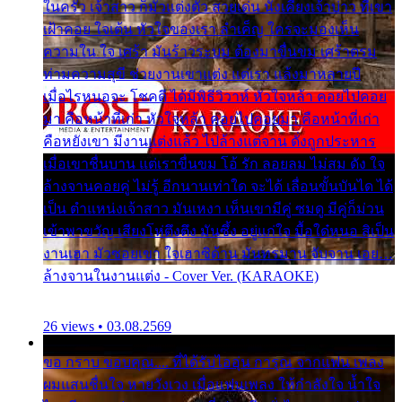
ในครัว เจ้าสาว ก็มัวแต่งตัว สวยเด่น นั่งเคียงเจ้าบ่าว ที่เขา
เฝ้าคอย ใจเต้น หัวใจของเรา ลำเค็ญ ใครจะมองเห็น
ความใน ใจ เศร้า มันร้าวระบม ต้องมาขื่นขม เศร้าตรม
ท่ามความสุขี ช่วยงานเขาแต่ง แต่เรา แล้งมาหลายปี
เมื่อไรหนอจะ โชคดี ได้มีพิธีวิวาห์ หัวใจหล้า คอยไปคอย
มา คือหน้าที่เก่า หัวใจหล้า คอยไปคอยมา คือหน้าที่เก่า
คือหยังเขา มีงานแต่งแล้ว ไปล้างแต่จาน ดั่งถูกประหาร
เมื่อเขาชื่นบาน แต่เราขื่นขม โอ้ รัก ลอยลม ไม่สม ดัง ใจ
ล้างจานคอยคู่ ไม่รู้ อีกนานเท่าใด จะได้ เลื่อนขั้นบันได ได้
เป็น ตำแหน่งเจ้าสาว มันเหงา เห็นเขามีคู่ ซมดู มีคู่ก็ม่วน
เข้าพาขวัญ เสียงโห่ตึงตึง มันซึ้ง อยู่แก่ใจ มื้อใด๋หนอ สิเป็น
งานเฮา มัวซอยเขา ใจเฮาซิด้าน มันทรมาน จับจาน เอย…
ล้างจานในงานแต่ง - Cover Ver. (KARAOKE)
26 views • 03.08.2569
ขอ กราบ ขอบคุณ.... ที่ได้รับไออุ่น การุณ จากแฟน เพลง
ผมแสนชื่นใจ หายวังเวง เมื่อแฟนเพลง ให้กำลังใจ น้ำใจ