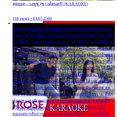
สุดยอด - วงซูซู (ซาวด์ดนตรี) (KARAOKE)
118 views • 03.07.2569
พ่อส่งเงินสามพัน ให้ฉันเรียนราม ได้อีกสักสามพัน ฉันคง
บ๊าย บาย จะไปซื้อกางเกงยีนส์ ลีวายส์มาใส่ เพราะเราเป็น
เด็กใต้ ลีวายส์อย่างเดียว อยากจะโชว์ถึงหิวโซ เด็กใต้ก็ไม่
หวั่น ตกตัวละหลายพัน กัดฟันซื้อมา ให้เด็กเทพเหลียวมอง
และต้องรู้ว่า เด็กใต้ไม่ธรรมดา แต่สุดยอด เดินโยกย้ายเย
ยวน กวนโอ๊ยพอได้ เพราะว่านุ่งลีวายส์ ตัวใหม่ใส่มา เดิน
เข้ามหาลัย จิ๊กโก๊มองหน้า ท่าจะมีปัญหา ไม่พอใจ ได้เป็น
เรื่องแน่นอน แต่ฉันไม่หวั่น เลยแหลงใต้ถามมัน ว่ามัน
พรั่นพรือ มันตอบว่าไม่พรื่อ เปลี่ยนเป็นยิ้มให้ เจอะเด็กใต้
ด้วยกัน ก็เลยรอด สุดยอด สุดยอด สุดยอด มันสุดยอด สุด
ยอด สุดยอด สุดยอด มันสุดยอด แอบหลงรักสาวราม ที่พัก
ห้องเช่า เธอผิวขาวผมยาว ปากแดงแหลงกลาง ถูกสเป็ก
จริงเธอ อยู่ห้องข้างข้าง อยากเข้าไปแหลงกลาง กลัว
ทองแดง กลับจากรามมาเจอ เธอมาซื้อข้าว แต่ก่อนนั้น