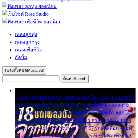
เพลงลูกทุ่ง
เพลงลูกกรุง
เพลงเพื่อชีวิต
อัลบั้ม
เพลงทั้งหมด
Music All
ค้นหา
Search
1. 00:00 สามสิบยังแจ๋ว - ยอดรัก สลักใจ 2. 02:49 รักมาห้าปี
- ศรเพชร ศรสุพรรณ 3. 05:57 รักสาวเสื้อลาย - แสงสุรีย์
รุ่งโรจน์ 4. 09:51 รักสะท้านดินสะเทือน - ยอดรัก สลักใจ 5.
12:23 มอเตอร์ไซค์ทำหล่น - ศรเพชร ศรสุพรรณ 6. 14:49
หิ้วกระเป๋า - แสงสุรีย์ รุ่งโรจน์ 7. 17:57 รักเผื่อเลือก - ยอด
รัก สลักใจ 8. 21:21 น้ำตาไอ้หนุ่ม - ศรเพชร ศรสุพรรณ 9.