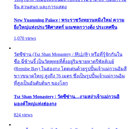
จีน สวนสนุก และการแสดง
New Yuanming Palace | พระราชวังหยวนหมิงใหม่ ความ
ยิ่งใหญ่แห่งประวัติศาสตร์ มณฑลกวางตุ้ง ประเทศจีน
1,070 views
วัดซีซ่าน (Tsz Shan Monastery / 慈山寺) หรือที่รู้จักกันใน
ชื่อ ฉี่ซ้านจี๋ เป็นวัดพุทธที่ตั้งอยู่ริมชายหาดรีพัลส์เบย์
(Repulse Bay) ในฮ่องกง โดดเด่นด้วยรูปปั้นเจ้าแม่กวนอิมสี
ขาวขนาดใหญ่ สูงถึง 76 เมตร ซึ่งเป็นรูปปั้นเจ้าแม่กวนอิม
ที่สูงเป็นอันดับต้นๆ ของโลก
Tsz Shan Monastery | วัดซีซ่าน…งามสง่าเจ้าแม่กวนอิ
มองค์ใหญ่แห่งฮ่องกง
824 views