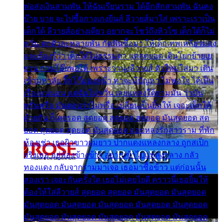
พ่อส่งเงินสามพัน ให้ฉันเรียนราม ได้อีกสักสามพัน ฉันคง
บ๊าย บาย จะไปซื้อกางเกงยีนส์ ลีวายส์มาใส่ เพราะเราเป็น
เด็กใต้ ลีวายส์อย่างเดียว อยากจะโชว์ถึงหิวโซ เด็กใต้ก็ไม่
หวั่น ตกตัวละหลายพัน กัดฟันซื้อมา ให้เด็กเทพเหลียวมอง
และต้องรู้ว่า เด็กใต้ไม่ธรรมดา แต่สุดยอด เดินโยกย้ายเย
ยวน กวนโอ๊ยพอได้ เพราะว่านุ่งลีวายส์ ตัวใหม่ใส่มา เดิน
เข้ามหาลัย จิ๊กโก๊มองหน้า ท่าจะมีปัญหา ไม่พอใจ ได้เป็น
เรื่องแน่นอน แต่ฉันไม่หวั่น เลยแหลงใต้ถามมัน ว่ามัน
พรั่นพรือ มันตอบว่าไม่พรื่อ เปลี่ยนเป็นยิ้มให้ เจอะเด็กใต้
ด้วยกัน ก็เลยรอด สุดยอด สุดยอด สุดยอด มันสุดยอด สุด
ยอด สุดยอด สุดยอด มันสุดยอด แอบหลงรักสาวราม ที่พัก
ห้องเช่า เธอผิวขาวผมยาว ปากแดงแหลงกลาง ถูกสเป็ก
จริงเธอ อยู่ห้องข้างข้าง อยากเข้าไปแหลงกลาง กลัว
ทองแดง กลับจากรามมาเจอ เธอมาซื้อข้าว แต่ก่อนนั้น
สองเรา เจอะกันครั้งใด เธอไม่เคยไยดี คราวนี้เธอยิ้มให้
ต้องให้ใส่ลีวายส์ สุดยอด สุดยอด มันสุดยอด มันสุดยอด
มันสุดยอด มันสุดยอด มันสุดยอด มันสุดยอด มันสุดยอด
มันสุดยอด มันสุดยอด มันสุดยอด มันสุดยอด มันสุดยอด