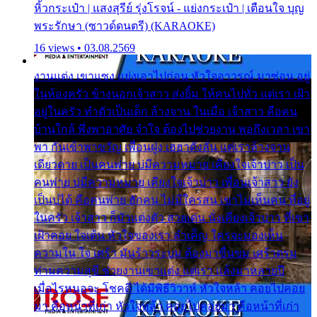
หิ้วกระเป๋า | แสงสุรีย์ รุ่งโรจน์ - แย่งกระเป๋า | เตือนใจ บุญ
พระรักษา (ซาวด์ดนตรี) (KARAOKE)
16 views • 03.08.2569
งานแต่ง เขาแซง แย่งเอาไปก่อน หัวใจอาวรณ์ มาซ่อน อยู่
ในห้องครัว ข้างนอกเจ้าสาว ส่งยิ้ม ให้คนไปทั่ว แต่เรา เฝ้า
อยู่ในครัว ทำตัวเป็นเด็ก ล้างจาน ในเมื่อ เจ้าสาว คือคน
บ้านใกล้ พึ่งพาอาศัย จำใจ ต้องไปช่วยงาน พอถึงเวลา เขา
พา กันเข้าพาขวัญ เพื่อนฝูง เฮฮาดังลั่น แต่เราล้างจาน
เดียวดาย เป็นคนพ่าย บ่มีความหมาย เคียงใจเจ้าบ่าว เป็น
คนพ่าย บ่มีความหมาย เคียงใจเจ้าบ่าว เพื่อนเจ้าสาว ยัง
เป็นบ่ได้ คือคนพ่าย ฮักคน ไม่มีใครสน เขาไม่เห็นคน ที่อยู่
ในครัว เจ้าสาว ก็มัวแต่งตัว สวยเด่น นั่งเคียงเจ้าบ่าว ที่เขา
เฝ้าคอย ใจเต้น หัวใจของเรา ลำเค็ญ ใครจะมองเห็น
ความใน ใจ เศร้า มันร้าวระบม ต้องมาขื่นขม เศร้าตรม
ท่ามความสุขี ช่วยงานเขาแต่ง แต่เรา แล้งมาหลายปี
เมื่อไรหนอจะ โชคดี ได้มีพิธีวิวาห์ หัวใจหล้า คอยไปคอย
มา คือหน้าที่เก่า หัวใจหล้า คอยไปคอยมา คือหน้าที่เก่า