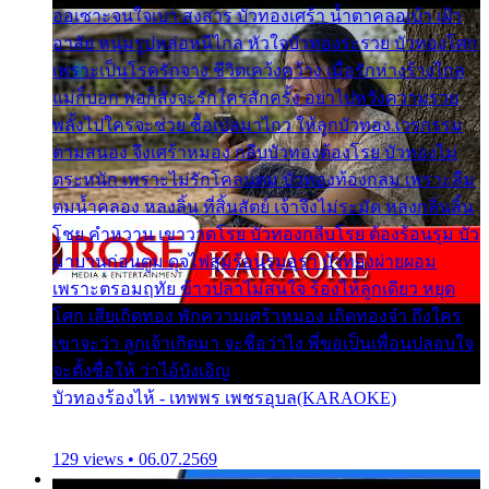
ออเซาะจนใจเบา สงสาร บัวทองเศร้า น้ำตาคลอเบ้า เฝ้า
อาลัย หนุ่มรูปหล่อหนีไกล หัวใจบัวทองระรวย บัวทองโศก
เพราะเป็นโรครักจาง ชีวิตเคว้งคว้าง เมื่อรักห่างร้างไกล
แม่ก็บอก พ่อก็สั่งจะรักใครสักครั้ง อย่าไปหวังความรวย
พลั้งไปใครจะช่วย ซื้อเปลมาไกว ให้ลูกบัวทอง เวรกรรม
ตามสนอง จึงเศร้าหมอง กลีบบัวทองต้องโรย บัวทองไม่
ตระหนัก เพราะไม่รักโคลนตม บัวทองท้องกลม เพราะลืม
ตมน้ำคลอง หลงลิ้น ที่สิ้นสัตย์ เจ้าจึงไม่ระมัด หลงกลิ่นลิ้น
โชย คำหวาน เขาวาดโรย บัวทองกลีบโรย ต้องร้อนรุม บัว
มาบานก่อนตูม ดุจไฟสุมร้อนรุมอุรา บัวทองผ่ายผอม
เพราะตรอมฤทัย ข้าวปลาไม่สนใจ ร้องไห้ลูกเดียว หยุด
โศก เสียเถิดทอง พักความเศร้าหมอง เถิดทองจ๋า ถึงใคร
เขาจะว่า ลูกเจ้าเกิดมา จะชื่อว่าไง พี่ขอเป็นเพื่อนปลอบใจ
จะตั้งชื่อให้ ว่าไอ้บังเอิญ
บัวทองร้องไห้ - เทพพร เพชรอุบล(KARAOKE)
129 views • 06.07.2569