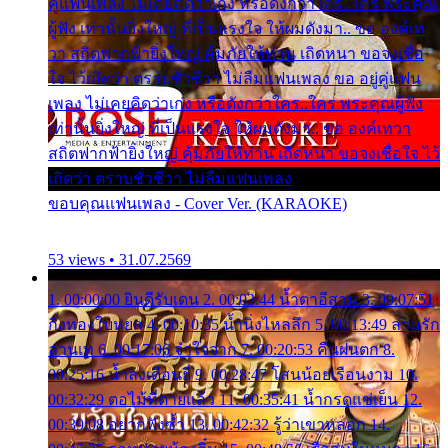
คู่แฟนเพลง ไม่เคยคิดว่าเก่ง หรือดังกว่าใคร..ใคร พระคุณ
ผู้ฟัง เท่านั้นยิ่งใหญ่ ที่เป็นแรงใจ ให้ผมดังมา.. ขอ องค์เท
วา สถิตฟากฟ้ายิ่งใหญ่ คุ้มภัยให้ท่าน เถิดหนา ขอจงเชื่อ
ใจ ไว้เถิดว่า ตราบชั่วชีวา ไม่ลืมแฟนเพลง ขอ อยู่คู่แฟน
เพลง ไม่เคยคิดว่าเก่ง หรือดังกว่าใคร..ใคร พระคุณผู้ฟัง
เท่านั้นยิ่งใหญ่ ที่เป็นแรงใจ ให้ผมดังมา.. ขอ องค์เทวา
สถิตฟากฟ้ายิ่งใหญ่ คุ้มภัยให้ท่าน เถิดหนา ขอจงเชื่อใจ ไว้
เถิดว่า ตราบชั่วชีวา ไม่ลืมแฟนเพลง
ขอบคุณแฟนเพลง - Cover Ver. (KARAOKE)
53 views • 31.07.2569
1. 00:00:00 ยินดีรับเดน 2. 00:03:44 น้ำตาอีสาน 3. 00:07:51
กิ่งทองใบหยก 4. 00:10:35 น้ำนิ่งไหลลึก 5. 00:13:49 ลานรัก
ลานเท 6. 00:17:06 จำใจจาก 7. 00:20:53 คืนฝนตก 8.
00:25:16 น้ำลงเดือนยี่ 9. 00:28:47 โสนน้อยเรือนงาม 10.
00:32:29 ตอไม้ที่ตายแล้ว 11. 00:35:41 น้ำกรดแช่เย็น 12.
00:39:08 อยากฟังซ้ำ 13. 00:42:32 รู้ว่าเขาหลอก 14.