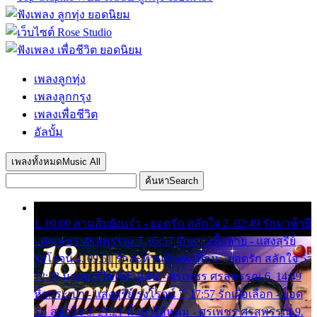
เพลงลูกทุ่ง
เพลงลูกกรุง
เพลงเพื่อชีวิต
อัลบั้ม
เพลงทั้งหมด
Music All
ค้นหา
Search
1. 00:00 สามสิบยังแจ๋ว - ยอดรัก สลักใจ 2. 02:49 รักมาห้าปี
- ศรเพชร ศรสุพรรณ 3. 05:57 รักสาวเสื้อลาย - แสงสุรีย์
รุ่งโรจน์ 4. 09:51 รักสะท้านดินสะเทือน - ยอดรัก สลักใจ 5.
12:23 มอเตอร์ไซค์ทำหล่น - ศรเพชร ศรสุพรรณ 6. 14:49
หิ้วกระเป๋า - แสงสุรีย์ รุ่งโรจน์ 7. 17:57 รักเผื่อเลือก - ยอด
รัก สลักใจ 8. 21:21 น้ำตาไอ้หนุ่ม - ศรเพชร ศรสุพรรณ 9.