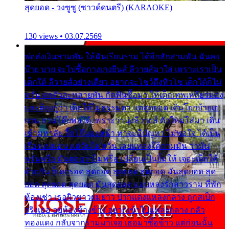
สุดยอด - วงซูซู (ซาวด์ดนตรี) (KARAOKE)
130 views • 03.07.2569
พ่อส่งเงินสามพัน ให้ฉันเรียนราม ได้อีกสักสามพัน ฉันคง
บ๊าย บาย จะไปซื้อกางเกงยีนส์ ลีวายส์มาใส่ เพราะเราเป็น
เด็กใต้ ลีวายส์อย่างเดียว อยากจะโชว์ถึงหิวโซ เด็กใต้ก็ไม่
หวั่น ตกตัวละหลายพัน กัดฟันซื้อมา ให้เด็กเทพเหลียวมอง
และต้องรู้ว่า เด็กใต้ไม่ธรรมดา แต่สุดยอด เดินโยกย้ายเย
ยวน กวนโอ๊ยพอได้ เพราะว่านุ่งลีวายส์ ตัวใหม่ใส่มา เดิน
เข้ามหาลัย จิ๊กโก๊มองหน้า ท่าจะมีปัญหา ไม่พอใจ ได้เป็น
เรื่องแน่นอน แต่ฉันไม่หวั่น เลยแหลงใต้ถามมัน ว่ามัน
พรั่นพรือ มันตอบว่าไม่พรื่อ เปลี่ยนเป็นยิ้มให้ เจอะเด็กใต้
ด้วยกัน ก็เลยรอด สุดยอด สุดยอด สุดยอด มันสุดยอด สุด
ยอด สุดยอด สุดยอด มันสุดยอด แอบหลงรักสาวราม ที่พัก
ห้องเช่า เธอผิวขาวผมยาว ปากแดงแหลงกลาง ถูกสเป็ก
จริงเธอ อยู่ห้องข้างข้าง อยากเข้าไปแหลงกลาง กลัว
ทองแดง กลับจากรามมาเจอ เธอมาซื้อข้าว แต่ก่อนนั้น