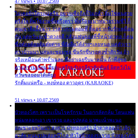
47 views • 10.07.2569
ไม่เคยรักใครแน่หรือ อยากเชื่อถือก็ไม่กล้า ติ๋มใช่คนสวย
ตรึงใจ ติ๋มใช่งามซึ้งตรึงตรา พี่หรือจะมาหมายร่วมชีวี ก็
คนเขาลืออื้อฉาว ว่าสาวๆรุมตอมพี่ ติ๋มอยากรับรักเหมือน
กัน แต่หวั่นจะช้ำดวงฤดี กลัวแฟนของพี่ชี้หน้าด่าทอ ก็คน
ชื่อต๋อยต้อยตุ้มตุ๋ยต่าย พี่ยังลืมได้ง่ายๆเลยหนอ แค่ตัวเรา
สาวบ้านนา แสนจะซอมซ่อ ขืนรักขืนรอคงช้ำสักวัน ถ้า
จริงเหมือนคำพร่ำเฉลย พี่อย่าเฉยรีบมาหมั้น ถ้าพี่สู่ขอ
ตามธรรมเนียม ติ๋มจะเตรียมรับเกลียวสัมพันธ์ ผิดหวังไม่
หวั่นขอยอมได้เคียง
รักติ๋มแน่หรือ - หงษ์ทอง ดาวอุดร (KARAOKE)
51 views • 10.07.2569
บัวทองโศก เพราะเป็นโรครักรุม ในอกกลัดกลุ้ม โดนแฟน
หนุ่มหลอกเอา เขารวย และรูปหล่อ มาพะเน้าพะนอ
ออเซาะจนใจเบา สงสาร บัวทองเศร้า น้ำตาคลอเบ้า เฝ้า
อาลัย หนุ่มรูปหล่อหนีไกล หัวใจบัวทองระรวย บัวทองโศก