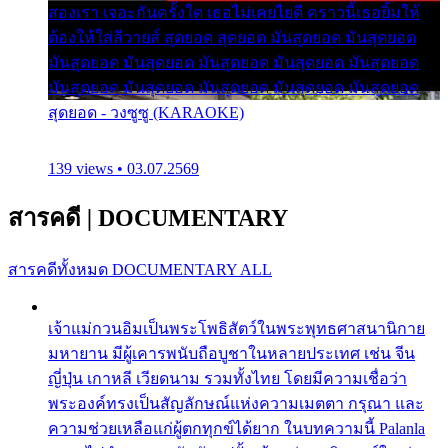
สองเรา เจอะกันครั้งใด เธอไม่เคยไยดี คราวนี้เธอยิ้มให้
ต้องให้ใส่ลีวายส์ สุดยอด สุดยอด มันสุดยอด มันสุดยอด
มันสุดยอด มันสุดยอด มันสุดยอด มันสุดยอด มันสุดยอด
มันสุดยอด มันสุดยอด มันสุดยอด มันสุดยอด มันสุดยอด
สุดยอด - วงซูซู (KARAOKE)
139 views • 03.07.2569
สารคดี
|
DOCUMENTARY
สารคดีทั้งหมด
DOCUMENTARY ALL
เจ้าแม่กวนอิมเป็นพระโพธิสัตว์ในพระพุทธศาสนานิกาย
มหายาน มีผู้เคารพนับถือบูชาในหลายประเทศ เช่น จีน
ญี่ปุ่น เกาหลี เวียดนาม รวมทั้งไทย โดยมีความเชื่อว่า
พระองค์ทรงเป็นสัญลักษณ์แห่งความเมตตา กรุณา และ
ความช่วยเหลือแก่ผู้ตกทุกข์ได้ยาก ในบทความนี้ Palanla