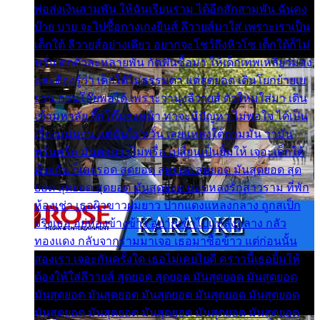
พ่อส่งเงินสามพัน ให้ฉันเรียนราม ได้อีกสักสามพัน ฉันคง
บ๊าย บาย จะไปซื้อกางเกงยีนส์ ลีวายส์มาใส่ เพราะเราเป็น
เด็กใต้ ลีวายส์อย่างเดียว อยากจะโชว์ถึงหิวโซ เด็กใต้ก็ไม่
หวั่น ตกตัวละหลายพัน กัดฟันซื้อมา ให้เด็กเทพเหลียวมอง
และต้องรู้ว่า เด็กใต้ไม่ธรรมดา แต่สุดยอด เดินโยกย้ายเย
ยวน กวนโอ๊ยพอได้ เพราะว่านุ่งลีวายส์ ตัวใหม่ใส่มา เดิน
เข้ามหาลัย จิ๊กโก๊มองหน้า ท่าจะมีปัญหา ไม่พอใจ ได้เป็น
เรื่องแน่นอน แต่ฉันไม่หวั่น เลยแหลงใต้ถามมัน ว่ามัน
พรั่นพรือ มันตอบว่าไม่พรื่อ เปลี่ยนเป็นยิ้มให้ เจอะเด็กใต้
ด้วยกัน ก็เลยรอด สุดยอด สุดยอด สุดยอด มันสุดยอด สุด
ยอด สุดยอด สุดยอด มันสุดยอด แอบหลงรักสาวราม ที่พัก
ห้องเช่า เธอผิวขาวผมยาว ปากแดงแหลงกลาง ถูกสเป็ก
จริงเธอ อยู่ห้องข้างข้าง อยากเข้าไปแหลงกลาง กลัว
ทองแดง กลับจากรามมาเจอ เธอมาซื้อข้าว แต่ก่อนนั้น
สองเรา เจอะกันครั้งใด เธอไม่เคยไยดี คราวนี้เธอยิ้มให้
ต้องให้ใส่ลีวายส์ สุดยอด สุดยอด มันสุดยอด มันสุดยอด
มันสุดยอด มันสุดยอด มันสุดยอด มันสุดยอด มันสุดยอด
มันสุดยอด มันสุดยอด มันสุดยอด มันสุดยอด มันสุดยอด