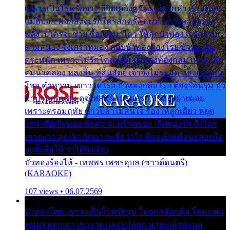
เพราะเป็นโรครักจาง ชีวิตเคว้งคว้าง เมื่อรักห่างร้างไกล
แม่ก็บอก พ่อก็สั่งจะรักใครสักครั้ง อย่าไปหวังความรวย
พลั้งไปใครจะช่วย ซื้อเปลมาไกว ให้ลูกบัวทอง เวรกรรม
ตามสนอง จึงเศร้าหมอง กลีบบัวทองต้องโรย บัวทองไม่
ตระหนัก เพราะไม่รักโคลนตม บัวทองท้องกลม เพราะลืม
ตมน้ำคลอง หลงลิ้น ที่สิ้นสัตย์ เจ้าจึงไม่ระมัด หลงกลิ่นลิ้น
โชย คำหวาน เขาวาดโรย บัวทองกลีบโรย ต้องร้อนรุม บัว
มาบานก่อนตูม ดุจไฟสุมร้อนรุมอุรา บัวทองผ่ายผอม
เพราะตรอมฤทัย ข้าวปลาไม่สนใจ ร้องไห้ลูกเดียว หยุด
โศก เสียเถิดทอง พักความเศร้าหมอง เถิดทองจ๋า ถึงใคร
เขาจะว่า ลูกเจ้าเกิดมา จะชื่อว่าไง พี่ขอเป็นเพื่อนปลอบใจ
จะตั้งชื่อให้ ว่าไอ้บังเอิญ
บัวทองร้องไห้ - เทพพร เพชรอุบล (ซาวด์ดนตรี)
(KARAOKE)
107 views • 06.07.2569
บัวทองโศก เพราะเป็นโรครักรุม ในอกกลัดกลุ้ม โดนแฟน
หนุ่มหลอกเอา เขารวย และรูปหล่อ มาพะเน้าพะนอ