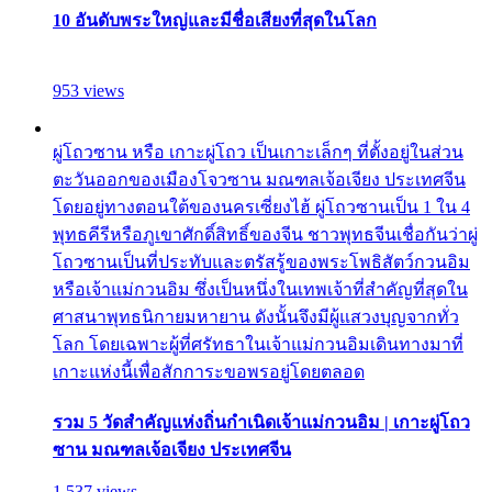
10 อันดับพระใหญ่และมีชื่อเสียงที่สุดในโลก
953 views
ผู่โถวซาน หรือ เกาะผู่โถว เป็นเกาะเล็กๆ ที่ตั้งอยู่ในส่วน
ตะวันออกของเมืองโจวซาน มณฑลเจ้อเจียง ประเทศจีน
โดยอยู่ทางตอนใต้ของนครเซี่ยงไฮ้ ผู่โถวซานเป็น 1 ใน 4
พุทธคีรีหรือภูเขาศักดิ์สิทธิ์ของจีน ชาวพุทธจีนเชื่อกันว่าผู่
โถวซานเป็นที่ประทับและตรัสรู้ของพระโพธิสัตว์กวนอิม
หรือเจ้าแม่กวนอิม ซึ่งเป็นหนึ่งในเทพเจ้าที่สำคัญที่สุดใน
ศาสนาพุทธนิกายมหายาน ดังนั้นจึงมีผู้แสวงบุญจากทั่ว
โลก โดยเฉพาะผู้ที่ศรัทธาในเจ้าแม่กวนอิมเดินทางมาที่
เกาะแห่งนี้เพื่อสักการะขอพรอยู่โดยตลอด
รวม 5 วัดสำคัญแห่งถิ่นกำเนิดเจ้าแม่กวนอิม | เกาะผู่โถว
ซาน มณฑลเจ้อเจียง ประเทศจีน
1,537 views