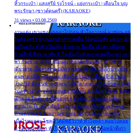
หิ้วกระเป๋า | แสงสุรีย์ รุ่งโรจน์ - แย่งกระเป๋า | เตือนใจ บุญ
พระรักษา (ซาวด์ดนตรี) (KARAOKE)
31 views • 03.08.2569
งานแต่ง เขาแซง แย่งเอาไปก่อน หัวใจอาวรณ์ มาซ่อน อยู่
ในห้องครัว ข้างนอกเจ้าสาว ส่งยิ้ม ให้คนไปทั่ว แต่เรา เฝ้า
อยู่ในครัว ทำตัวเป็นเด็ก ล้างจาน ในเมื่อ เจ้าสาว คือคน
บ้านใกล้ พึ่งพาอาศัย จำใจ ต้องไปช่วยงาน พอถึงเวลา เขา
พา กันเข้าพาขวัญ เพื่อนฝูง เฮฮาดังลั่น แต่เราล้างจาน
เดียวดาย เป็นคนพ่าย บ่มีความหมาย เคียงใจเจ้าบ่าว เป็น
คนพ่าย บ่มีความหมาย เคียงใจเจ้าบ่าว เพื่อนเจ้าสาว ยัง
เป็นบ่ได้ คือคนพ่าย ฮักคน ไม่มีใครสน เขาไม่เห็นคน ที่อยู่
ในครัว เจ้าสาว ก็มัวแต่งตัว สวยเด่น นั่งเคียงเจ้าบ่าว ที่เขา
เฝ้าคอย ใจเต้น หัวใจของเรา ลำเค็ญ ใครจะมองเห็น
ความใน ใจ เศร้า มันร้าวระบม ต้องมาขื่นขม เศร้าตรม
ท่ามความสุขี ช่วยงานเขาแต่ง แต่เรา แล้งมาหลายปี
เมื่อไรหนอจะ โชคดี ได้มีพิธีวิวาห์ หัวใจหล้า คอยไปคอย
มา คือหน้าที่เก่า หัวใจหล้า คอยไปคอยมา คือหน้าที่เก่า