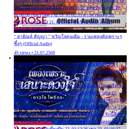
00:45:25 รอหน่อยน้องติ๋ม 15. 00:48:56 เรือล่มในหนอง 16.
00:51:43 บัตรเชิญสีเลือด 17. 00:56:07 อดีตรักโรงทอ 18.
01:00:00 เขมรไล่ควาย 19. 01:02:55 สาวสวนแตง 20.
01:05:51 แอบมอง 21. 01:09:27 พบรักปากน้ำโพ 22.
01:13:06 สายัณห์เมา
" สายัณห์ สัญญา " ขวัญใจคนเดิม - รวมเพลงดังเพราะๆ
ซึ้งๆ (Official Audio)
49 views • 21.07.2569
1. 00:00:00 ทำไมทำฉันได้ 2. 00:03:20 นางฟ้าสลัม 3.
00:06:50 คน 4. 00:10:36 บุญเหลือเกิน 5. 00:13:58 ฝนหยาด
สุดท้าย 6. 00:17:30 ยาใจยาจก 7. 00:20:30 คิดดูให้ดี 8.
00:24:21 ลบรอยแผลรัก 9. 00:27:35 เหมือนใจโดนกรีด 10.
00:30:54 ขบวนการเปาเปียว 11. 00:34:05 คำรำพัน 12.
00:37:20 ปาหนัน 13. 00:40:37 ใจเจ้ากรรม 14. 00:44:15 จูบ
ฉันแล้วจงตายเสีย 15. 00:47:24 ขอสูมาเต๊อะ 16. 00:51:11
คนใจมาร 17. 00:54:50 คืนทรมาน 18. 00:58:25 รักนี้สีดำ
19. 01:01:44 ส่วนเกิน 20. 01:05:42 หยาดน้ำฝนหยดน้ำตา
21. 01:09:13 เหลือเพียงฝัน 22. 01:13:26 เขา 23. 01:16:37