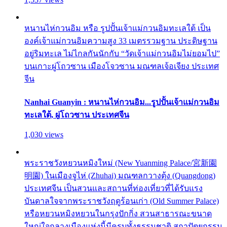
หนานไห่กวนอิม หรือ รูปปั้นเจ้าแม่กวนอิมทะเลใต้ เป็น
องค์เจ้าแม่กวนอิมความสูง 33 เมตรรวมฐาน ประดิษฐาน
อยู่ริมทะเล ไม่ไกลกันนักกับ “วัดเจ้าแม่กวนอิมไม่ยอมไป”
บนเกาะผู่โถวซาน เมืองโจวซาน มณฑลเจ้อเจียง ประเทศ
จีน
Nanhai Guanyin : หนานไห่กวนอิม...รูปปั้นเจ้าแม่กวนอิม
ทะเลใต้, ผู่โถวซาน ประเทศจีน
1,030 views
พระราชวังหยวนหมิงใหม่ (New Yuanming Palace/宮新園
明園) ในเมืองจูไห่ (Zhuhai) มณฑลกวางตุ้ง (Quangdong)
ประเทศจีน เป็นสวนและสถานที่ท่องเที่ยวที่ได้รับแรง
บันดาลใจจากพระราชวังฤดูร้อนเก่า (Old Summer Palace)
หรือหยวนหมิงหยวนในกรุงปักกิ่ง สวนสาธารณะขนาด
ใหญ่ใจกลางเมืองแห่งนี้มีครบทั้งธรรมชาติ สถาปัตยกรรม