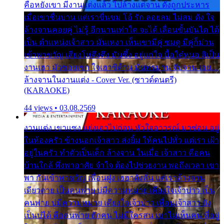
คือหยังเขา มีงานแต่งแล้ว ไปล้างแต่จาน ดั่งถูกประหาร
เมื่อเขาชื่นบาน แต่เราขื่นขม โอ้ รัก ลอยลม ไม่สม ดัง ใจ
ล้างจานคอยคู่ ไม่รู้ อีกนานเท่าใด จะได้ เลื่อนขั้นบันได ได้
เป็น ตำแหน่งเจ้าสาว มันเหงา เห็นเขามีคู่ ซมดู มีคู่ก็ม่วน
เข้าพาขวัญ เสียงโห่ตึงตึง มันซึ้ง อยู่แก่ใจ มื้อใด๋หนอ สิเป็น
งานเฮา มัวซอยเขา ใจเฮาซิด้าน มันทรมาน จับจาน เอย…
ล้างจานในงานแต่ง - Cover Ver. (ซาวด์ดนตรี)
(KARAOKE)
44 views • 03.08.2569
งานแต่ง เขาแซง แย่งเอาไปก่อน หัวใจอาวรณ์ มาซ่อน อยู่
ในห้องครัว ข้างนอกเจ้าสาว ส่งยิ้ม ให้คนไปทั่ว แต่เรา เฝ้า
อยู่ในครัว ทำตัวเป็นเด็ก ล้างจาน ในเมื่อ เจ้าสาว คือคน
บ้านใกล้ พึ่งพาอาศัย จำใจ ต้องไปช่วยงาน พอถึงเวลา เขา
พา กันเข้าพาขวัญ เพื่อนฝูง เฮฮาดังลั่น แต่เราล้างจาน
เดียวดาย เป็นคนพ่าย บ่มีความหมาย เคียงใจเจ้าบ่าว เป็น
คนพ่าย บ่มีความหมาย เคียงใจเจ้าบ่าว เพื่อนเจ้าสาว ยัง
เป็นบ่ได้ คือคนพ่าย ฮักคน ไม่มีใครสน เขาไม่เห็นคน ที่อยู่