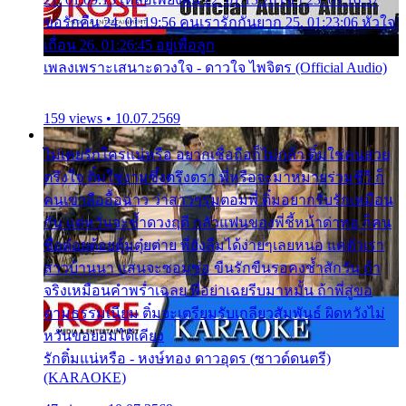
ขอรักคืน 24. 01:19:56 คนเรารักกันยาก 25. 01:23:06 หัวใจ
เถื่อน 26. 01:26:45 อยู่เพื่อลูก
เพลงเพราะเสนาะดวงใจ - ดาวใจ ไพจิตร (Official Audio)
159 views • 10.07.2569
ไม่เคยรักใครแน่หรือ อยากเชื่อถือก็ไม่กล้า ติ๋มใช่คนสวย
ตรึงใจ ติ๋มใช่งามซึ้งตรึงตรา พี่หรือจะมาหมายร่วมชีวี ก็
คนเขาลืออื้อฉาว ว่าสาวๆรุมตอมพี่ ติ๋มอยากรับรักเหมือน
กัน แต่หวั่นจะช้ำดวงฤดี กลัวแฟนของพี่ชี้หน้าด่าทอ ก็คน
ชื่อต๋อยต้อยตุ้มตุ๋ยต่าย พี่ยังลืมได้ง่ายๆเลยหนอ แค่ตัวเรา
สาวบ้านนา แสนจะซอมซ่อ ขืนรักขืนรอคงช้ำสักวัน ถ้า
จริงเหมือนคำพร่ำเฉลย พี่อย่าเฉยรีบมาหมั้น ถ้าพี่สู่ขอ
ตามธรรมเนียม ติ๋มจะเตรียมรับเกลียวสัมพันธ์ ผิดหวังไม่
หวั่นขอยอมได้เคียง
รักติ๋มแน่หรือ - หงษ์ทอง ดาวอุดร (ซาวด์ดนตรี)
(KARAOKE)