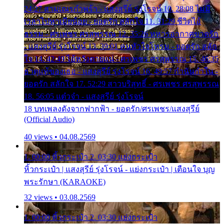
24:27 สามเณรกำพร้า - แสงสุรีย์ รุ่งโรจน์ 10. 28:08 ไม่มี
เวลาไปหาเมียน้อย - ยอดรัก สลักใจ 11. 31:29 ชีวิตไอ้
ธรรม - ศรเพชร ศรสุพรรณ 12. 35:26 ทหารอากาศขาดรัก
- แสงสุรีย์ รุ่งโรจน์ 13. 39:01 คนหัวใจโทรม - ยอดรัก สลัก
ใจ 14. 42:49 ไอ้หวังตายแน่ - ศรเพชร ศรสุพรรณ 15. 46:35
ธาตุแท้ของเธอ - แสงสุรีย์ รุ่งโรจน์ 16. 49:57 กำนันกำใน -
ยอดรัก สลักใจ 17. 52:29 สาวบริสุทธิ์ - ศรเพชร ศรสุพรรณ
18. 56:05 แต๋วจ๋า - แสงสุรีย์ รุ่งโรจน์
18 บทเพลงดังจากฟากฟ้า - ยอดรัก/ศรเพชร/แสงสุรีย์
(Official Audio)
40 views • 04.08.2569
1. 00:00 หิ้วกระเป๋า 2. 03:30 แย่งกระเป๋า
หิ้วกระเป๋า | แสงสุรีย์ รุ่งโรจน์ - แย่งกระเป๋า | เตือนใจ บุญ
พระรักษา (KARAOKE)
32 views • 03.08.2569
1. 00:00 หิ้วกระเป๋า 2. 03:30 แย่งกระเป๋า