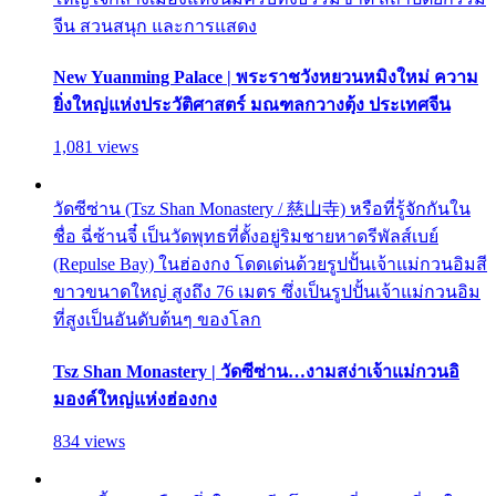
จีน สวนสนุก และการแสดง
New Yuanming Palace | พระราชวังหยวนหมิงใหม่ ความ
ยิ่งใหญ่แห่งประวัติศาสตร์ มณฑลกวางตุ้ง ประเทศจีน
1,081 views
วัดซีซ่าน (Tsz Shan Monastery / 慈山寺) หรือที่รู้จักกันใน
ชื่อ ฉี่ซ้านจี๋ เป็นวัดพุทธที่ตั้งอยู่ริมชายหาดรีพัลส์เบย์
(Repulse Bay) ในฮ่องกง โดดเด่นด้วยรูปปั้นเจ้าแม่กวนอิมสี
ขาวขนาดใหญ่ สูงถึง 76 เมตร ซึ่งเป็นรูปปั้นเจ้าแม่กวนอิม
ที่สูงเป็นอันดับต้นๆ ของโลก
Tsz Shan Monastery | วัดซีซ่าน…งามสง่าเจ้าแม่กวนอิ
มองค์ใหญ่แห่งฮ่องกง
834 views