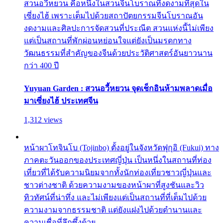
สวนอวี้หยวน คือหนึ่งในสวนจีนโบราณที่งดงามที่สุดใน
เซี่ยงไฮ้ เพราะเต็มไปด้วยสถาปัตยกรรมจีนโบราณอัน
งดงามและศิลปะการจัดสวนที่ประณีต สวนแห่งนี้ไม่เพียง
แต่เป็นสถานที่พักผ่อนหย่อนใจแต่ยังเป็นมรดกทาง
วัฒนธรรมที่สำคัญของจีนด้วยประวัติศาสตร์อันยาวนาน
กว่า 400 ปี
Yuyuan Garden : สวนอวี้หยวน จุดเช็กอินห้ามพลาดเมื่อ
มาเซี่ยงไฮ้ ประเทศจีน
1,312 views
หน้าผาโทจินโบ (Tojinbo) ตั้งอยู่ในจังหวัดฟุกุอิ (Fukui) ทาง
ภาคตะวันออกของประเทศญี่ปุ่น เป็นหนึ่งในสถานที่ท่อง
เที่ยวที่ได้รับความนิยมจากทั้งนักท่องเที่ยวชาวญี่ปุ่นและ
ชาวต่างชาติ ด้วยความงามของหน้าผาที่สูงชันและวิว
ทิวทัศน์ที่น่าทึ่ง และไม่เพียงแต่เป็นสถานที่ที่เต็มไปด้วย
ความงามจากธรรมชาติ แต่ยังแฝงไปด้วยตำนานและ
ความเชื่อที่ลึกซึ้งด้วย