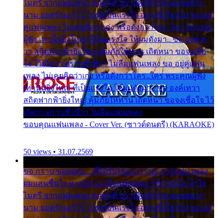
ไมตรี จากแฟนเพลง ทุกทุกที่ ปราณีหลั่งไหล ผมขอฝาก
นาม ยอดรักเอาไว้ โปรดเป็นแรงใจ อย่างนี้เรื่อยไป ขอ อยู่
คู่แฟนเพลง ไม่เคยคิดว่าเก่ง หรือดังกว่าใคร..ใคร พระคุณ
ผู้ฟัง เท่านั้นยิ่งใหญ่ ที่เป็นแรงใจ ให้ผมดังมา.. ขอ องค์เท
วา สถิตฟากฟ้ายิ่งใหญ่ คุ้มภัยให้ท่าน เถิดหนา ขอจงเชื่อ
ใจ ไว้เถิดว่า ตราบชั่วชีวา ไม่ลืมแฟนเพลง ขอ อยู่คู่แฟน
เพลง ไม่เคยคิดว่าเก่ง หรือดังกว่าใคร..ใคร พระคุณผู้ฟัง
เท่านั้นยิ่งใหญ่ ที่เป็นแรงใจ ให้ผมดังมา.. ขอ องค์เทวา
สถิตฟากฟ้ายิ่งใหญ่ คุ้มภัยให้ท่าน เถิดหนา ขอจงเชื่อใจ ไว้
เถิดว่า ตราบชั่วชีวา ไม่ลืมแฟนเพลง
ขอบคุณแฟนเพลง - Cover Ver. (ซาวด์ดนตรี) (KARAOKE)
50 views • 31.07.2569
ขอ กราบ ขอบคุณ.... ที่ได้รับไออุ่น การุณ จากแฟน เพลง
ผมแสนชื่นใจ หายวังเวง เมื่อแฟนเพลง ให้กำลังใจ น้ำใจ
ไมตรี จากแฟนเพลง ทุกทุกที่ ปราณีหลั่งไหล ผมขอฝาก
นาม ยอดรักเอาไว้ โปรดเป็นแรงใจ อย่างนี้เรื่อยไป ขอ อยู่