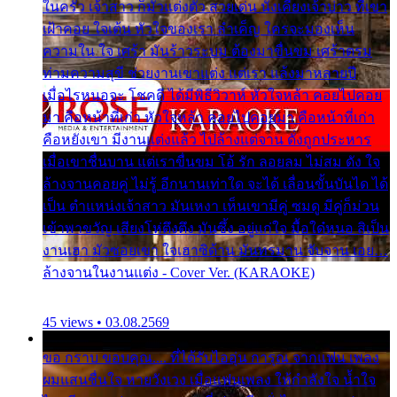
ในครัว เจ้าสาว ก็มัวแต่งตัว สวยเด่น นั่งเคียงเจ้าบ่าว ที่เขา
เฝ้าคอย ใจเต้น หัวใจของเรา ลำเค็ญ ใครจะมองเห็น
ความใน ใจ เศร้า มันร้าวระบม ต้องมาขื่นขม เศร้าตรม
ท่ามความสุขี ช่วยงานเขาแต่ง แต่เรา แล้งมาหลายปี
เมื่อไรหนอจะ โชคดี ได้มีพิธีวิวาห์ หัวใจหล้า คอยไปคอย
มา คือหน้าที่เก่า หัวใจหล้า คอยไปคอยมา คือหน้าที่เก่า
คือหยังเขา มีงานแต่งแล้ว ไปล้างแต่จาน ดั่งถูกประหาร
เมื่อเขาชื่นบาน แต่เราขื่นขม โอ้ รัก ลอยลม ไม่สม ดัง ใจ
ล้างจานคอยคู่ ไม่รู้ อีกนานเท่าใด จะได้ เลื่อนขั้นบันได ได้
เป็น ตำแหน่งเจ้าสาว มันเหงา เห็นเขามีคู่ ซมดู มีคู่ก็ม่วน
เข้าพาขวัญ เสียงโห่ตึงตึง มันซึ้ง อยู่แก่ใจ มื้อใด๋หนอ สิเป็น
งานเฮา มัวซอยเขา ใจเฮาซิด้าน มันทรมาน จับจาน เอย…
ล้างจานในงานแต่ง - Cover Ver. (KARAOKE)
45 views • 03.08.2569
ขอ กราบ ขอบคุณ.... ที่ได้รับไออุ่น การุณ จากแฟน เพลง
ผมแสนชื่นใจ หายวังเวง เมื่อแฟนเพลง ให้กำลังใจ น้ำใจ