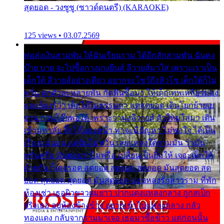
สุดยอด - วงซูซู (ซาวด์ดนตรี) (KARAOKE)
125 views • 03.07.2569
พ่อส่งเงินสามพัน ให้ฉันเรียนราม ได้อีกสักสามพัน ฉันคง
บ๊าย บาย จะไปซื้อกางเกงยีนส์ ลีวายส์มาใส่ เพราะเราเป็น
เด็กใต้ ลีวายส์อย่างเดียว อยากจะโชว์ถึงหิวโซ เด็กใต้ก็ไม่
หวั่น ตกตัวละหลายพัน กัดฟันซื้อมา ให้เด็กเทพเหลียวมอง
และต้องรู้ว่า เด็กใต้ไม่ธรรมดา แต่สุดยอด เดินโยกย้ายเย
ยวน กวนโอ๊ยพอได้ เพราะว่านุ่งลีวายส์ ตัวใหม่ใส่มา เดิน
เข้ามหาลัย จิ๊กโก๊มองหน้า ท่าจะมีปัญหา ไม่พอใจ ได้เป็น
เรื่องแน่นอน แต่ฉันไม่หวั่น เลยแหลงใต้ถามมัน ว่ามัน
พรั่นพรือ มันตอบว่าไม่พรื่อ เปลี่ยนเป็นยิ้มให้ เจอะเด็กใต้
ด้วยกัน ก็เลยรอด สุดยอด สุดยอด สุดยอด มันสุดยอด สุด
ยอด สุดยอด สุดยอด มันสุดยอด แอบหลงรักสาวราม ที่พัก
ห้องเช่า เธอผิวขาวผมยาว ปากแดงแหลงกลาง ถูกสเป็ก
จริงเธอ อยู่ห้องข้างข้าง อยากเข้าไปแหลงกลาง กลัว
ทองแดง กลับจากรามมาเจอ เธอมาซื้อข้าว แต่ก่อนนั้น