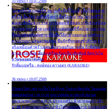
33 views • 10.07.2569
ไม่เคยรักใครแน่หรือ อยากเชื่อถือก็ไม่กล้า ติ๋มใช่คนสวย
ตรึงใจ ติ๋มใช่งามซึ้งตรึงตรา พี่หรือจะมาหมายร่วมชีวี ก็
คนเขาลืออื้อฉาว ว่าสาวๆรุมตอมพี่ ติ๋มอยากรับรักเหมือน
กัน แต่หวั่นจะช้ำดวงฤดี กลัวแฟนของพี่ชี้หน้าด่าทอ ก็คน
ชื่อต๋อยต้อยตุ้มตุ๋ยต่าย พี่ยังลืมได้ง่ายๆเลยหนอ แค่ตัวเรา
สาวบ้านนา แสนจะซอมซ่อ ขืนรักขืนรอคงช้ำสักวัน ถ้า
จริงเหมือนคำพร่ำเฉลย พี่อย่าเฉยรีบมาหมั้น ถ้าพี่สู่ขอ
ตามธรรมเนียม ติ๋มจะเตรียมรับเกลียวสัมพันธ์ ผิดหวังไม่
หวั่นขอยอมได้เคียง
รักติ๋มแน่หรือ - หงษ์ทอง ดาวอุดร (KARAOKE)
36 views • 10.07.2569
บัวทองโศก เพราะเป็นโรครักรุม ในอกกลัดกลุ้ม โดนแฟน
หนุ่มหลอกเอา เขารวย และรูปหล่อ มาพะเน้าพะนอ
ออเซาะจนใจเบา สงสาร บัวทองเศร้า น้ำตาคลอเบ้า เฝ้า
อาลัย หนุ่มรูปหล่อหนีไกล หัวใจบัวทองระรวย บัวทองโศก