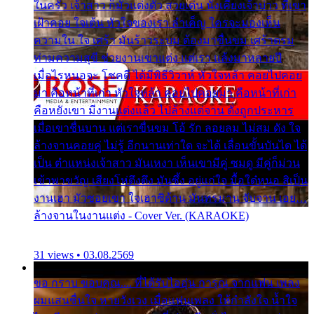
ในครัว เจ้าสาว ก็มัวแต่งตัว สวยเด่น นั่งเคียงเจ้าบ่าว ที่เขา
เฝ้าคอย ใจเต้น หัวใจของเรา ลำเค็ญ ใครจะมองเห็น
ความใน ใจ เศร้า มันร้าวระบม ต้องมาขื่นขม เศร้าตรม
ท่ามความสุขี ช่วยงานเขาแต่ง แต่เรา แล้งมาหลายปี
เมื่อไรหนอจะ โชคดี ได้มีพิธีวิวาห์ หัวใจหล้า คอยไปคอย
มา คือหน้าที่เก่า หัวใจหล้า คอยไปคอยมา คือหน้าที่เก่า
คือหยังเขา มีงานแต่งแล้ว ไปล้างแต่จาน ดั่งถูกประหาร
เมื่อเขาชื่นบาน แต่เราขื่นขม โอ้ รัก ลอยลม ไม่สม ดัง ใจ
ล้างจานคอยคู่ ไม่รู้ อีกนานเท่าใด จะได้ เลื่อนขั้นบันได ได้
เป็น ตำแหน่งเจ้าสาว มันเหงา เห็นเขามีคู่ ซมดู มีคู่ก็ม่วน
เข้าพาขวัญ เสียงโห่ตึงตึง มันซึ้ง อยู่แก่ใจ มื้อใด๋หนอ สิเป็น
งานเฮา มัวซอยเขา ใจเฮาซิด้าน มันทรมาน จับจาน เอย…
ล้างจานในงานแต่ง - Cover Ver. (KARAOKE)
31 views • 03.08.2569
ขอ กราบ ขอบคุณ.... ที่ได้รับไออุ่น การุณ จากแฟน เพลง
ผมแสนชื่นใจ หายวังเวง เมื่อแฟนเพลง ให้กำลังใจ น้ำใจ