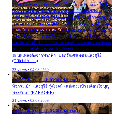
24:27 สามเณรกำพร้า - แสงสุรีย์ รุ่งโรจน์ 10. 28:08 ไม่มี
เวลาไปหาเมียน้อย - ยอดรัก สลักใจ 11. 31:29 ชีวิตไอ้
ธรรม - ศรเพชร ศรสุพรรณ 12. 35:26 ทหารอากาศขาดรัก
- แสงสุรีย์ รุ่งโรจน์ 13. 39:01 คนหัวใจโทรม - ยอดรัก สลัก
ใจ 14. 42:49 ไอ้หวังตายแน่ - ศรเพชร ศรสุพรรณ 15. 46:35
ธาตุแท้ของเธอ - แสงสุรีย์ รุ่งโรจน์ 16. 49:57 กำนันกำใน -
ยอดรัก สลักใจ 17. 52:29 สาวบริสุทธิ์ - ศรเพชร ศรสุพรรณ
18. 56:05 แต๋วจ๋า - แสงสุรีย์ รุ่งโรจน์
18 บทเพลงดังจากฟากฟ้า - ยอดรัก/ศรเพชร/แสงสุรีย์
(Official Audio)
23 views • 04.08.2569
1. 00:00 หิ้วกระเป๋า 2. 03:30 แย่งกระเป๋า
หิ้วกระเป๋า | แสงสุรีย์ รุ่งโรจน์ - แย่งกระเป๋า | เตือนใจ บุญ
พระรักษา (KARAOKE)
21 views • 03.08.2569
1. 00:00 หิ้วกระเป๋า 2. 03:30 แย่งกระเป๋า