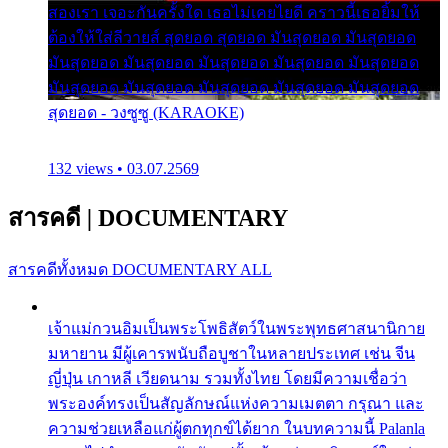
สองเรา เจอะกันครั้งใด เธอไม่เคยไยดี คราวนี้เธอยิ้มให้
ต้องให้ใส่ลีวายส์ สุดยอด สุดยอด มันสุดยอด มันสุดยอด
มันสุดยอด มันสุดยอด มันสุดยอด มันสุดยอด มันสุดยอด
มันสุดยอด มันสุดยอด มันสุดยอด มันสุดยอด มันสุดยอด
สุดยอด - วงซูซู (KARAOKE)
132 views • 03.07.2569
สารคดี
|
DOCUMENTARY
สารคดีทั้งหมด
DOCUMENTARY ALL
เจ้าแม่กวนอิมเป็นพระโพธิสัตว์ในพระพุทธศาสนานิกาย
มหายาน มีผู้เคารพนับถือบูชาในหลายประเทศ เช่น จีน
ญี่ปุ่น เกาหลี เวียดนาม รวมทั้งไทย โดยมีความเชื่อว่า
พระองค์ทรงเป็นสัญลักษณ์แห่งความเมตตา กรุณา และ
ความช่วยเหลือแก่ผู้ตกทุกข์ได้ยาก ในบทความนี้ Palanla