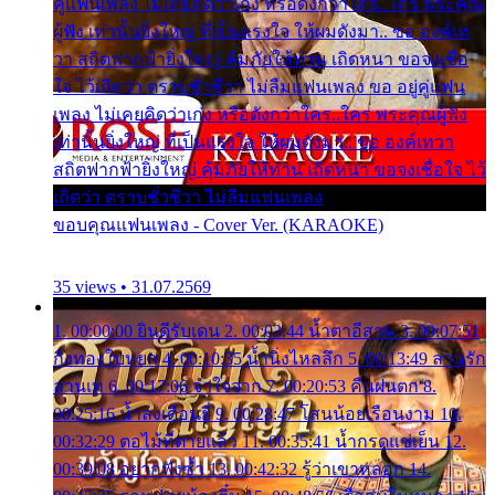
คู่แฟนเพลง ไม่เคยคิดว่าเก่ง หรือดังกว่าใคร..ใคร พระคุณ
ผู้ฟัง เท่านั้นยิ่งใหญ่ ที่เป็นแรงใจ ให้ผมดังมา.. ขอ องค์เท
วา สถิตฟากฟ้ายิ่งใหญ่ คุ้มภัยให้ท่าน เถิดหนา ขอจงเชื่อ
ใจ ไว้เถิดว่า ตราบชั่วชีวา ไม่ลืมแฟนเพลง ขอ อยู่คู่แฟน
เพลง ไม่เคยคิดว่าเก่ง หรือดังกว่าใคร..ใคร พระคุณผู้ฟัง
เท่านั้นยิ่งใหญ่ ที่เป็นแรงใจ ให้ผมดังมา.. ขอ องค์เทวา
สถิตฟากฟ้ายิ่งใหญ่ คุ้มภัยให้ท่าน เถิดหนา ขอจงเชื่อใจ ไว้
เถิดว่า ตราบชั่วชีวา ไม่ลืมแฟนเพลง
ขอบคุณแฟนเพลง - Cover Ver. (KARAOKE)
35 views • 31.07.2569
1. 00:00:00 ยินดีรับเดน 2. 00:03:44 น้ำตาอีสาน 3. 00:07:51
กิ่งทองใบหยก 4. 00:10:35 น้ำนิ่งไหลลึก 5. 00:13:49 ลานรัก
ลานเท 6. 00:17:06 จำใจจาก 7. 00:20:53 คืนฝนตก 8.
00:25:16 น้ำลงเดือนยี่ 9. 00:28:47 โสนน้อยเรือนงาม 10.
00:32:29 ตอไม้ที่ตายแล้ว 11. 00:35:41 น้ำกรดแช่เย็น 12.
00:39:08 อยากฟังซ้ำ 13. 00:42:32 รู้ว่าเขาหลอก 14.