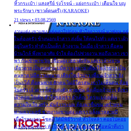
หิ้วกระเป๋า | แสงสุรีย์ รุ่งโรจน์ - แย่งกระเป๋า | เตือนใจ บุญ
พระรักษา (ซาวด์ดนตรี) (KARAOKE)
21 views • 03.08.2569
งานแต่ง เขาแซง แย่งเอาไปก่อน หัวใจอาวรณ์ มาซ่อน อยู่
ในห้องครัว ข้างนอกเจ้าสาว ส่งยิ้ม ให้คนไปทั่ว แต่เรา เฝ้า
อยู่ในครัว ทำตัวเป็นเด็ก ล้างจาน ในเมื่อ เจ้าสาว คือคน
บ้านใกล้ พึ่งพาอาศัย จำใจ ต้องไปช่วยงาน พอถึงเวลา เขา
พา กันเข้าพาขวัญ เพื่อนฝูง เฮฮาดังลั่น แต่เราล้างจาน
เดียวดาย เป็นคนพ่าย บ่มีความหมาย เคียงใจเจ้าบ่าว เป็น
คนพ่าย บ่มีความหมาย เคียงใจเจ้าบ่าว เพื่อนเจ้าสาว ยัง
เป็นบ่ได้ คือคนพ่าย ฮักคน ไม่มีใครสน เขาไม่เห็นคน ที่อยู่
ในครัว เจ้าสาว ก็มัวแต่งตัว สวยเด่น นั่งเคียงเจ้าบ่าว ที่เขา
เฝ้าคอย ใจเต้น หัวใจของเรา ลำเค็ญ ใครจะมองเห็น
ความใน ใจ เศร้า มันร้าวระบม ต้องมาขื่นขม เศร้าตรม
ท่ามความสุขี ช่วยงานเขาแต่ง แต่เรา แล้งมาหลายปี
เมื่อไรหนอจะ โชคดี ได้มีพิธีวิวาห์ หัวใจหล้า คอยไปคอย
มา คือหน้าที่เก่า หัวใจหล้า คอยไปคอยมา คือหน้าที่เก่า