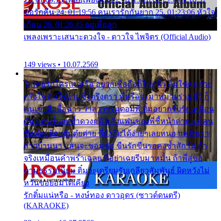
ขอรักคืน 24. 01:19:56 คนเรารักกันยาก 25. 01:23:06 หัวใจ
เถื่อน 26. 01:26:45 อยู่เพื่อลูก
เพลงเพราะเสนาะดวงใจ - ดาวใจ ไพจิตร (Official Audio)
149 views • 10.07.2569
ไม่เคยรักใครแน่หรือ อยากเชื่อถือก็ไม่กล้า ติ๋มใช่คนสวย
ตรึงใจ ติ๋มใช่งามซึ้งตรึงตรา พี่หรือจะมาหมายร่วมชีวี ก็
คนเขาลืออื้อฉาว ว่าสาวๆรุมตอมพี่ ติ๋มอยากรับรักเหมือน
กัน แต่หวั่นจะช้ำดวงฤดี กลัวแฟนของพี่ชี้หน้าด่าทอ ก็คน
ชื่อต๋อยต้อยตุ้มตุ๋ยต่าย พี่ยังลืมได้ง่ายๆเลยหนอ แค่ตัวเรา
สาวบ้านนา แสนจะซอมซ่อ ขืนรักขืนรอคงช้ำสักวัน ถ้า
จริงเหมือนคำพร่ำเฉลย พี่อย่าเฉยรีบมาหมั้น ถ้าพี่สู่ขอ
ตามธรรมเนียม ติ๋มจะเตรียมรับเกลียวสัมพันธ์ ผิดหวังไม่
หวั่นขอยอมได้เคียง
รักติ๋มแน่หรือ - หงษ์ทอง ดาวอุดร (ซาวด์ดนตรี)
(KARAOKE)