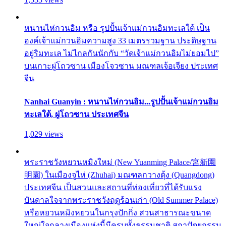
หนานไห่กวนอิม หรือ รูปปั้นเจ้าแม่กวนอิมทะเลใต้ เป็น
องค์เจ้าแม่กวนอิมความสูง 33 เมตรรวมฐาน ประดิษฐาน
อยู่ริมทะเล ไม่ไกลกันนักกับ “วัดเจ้าแม่กวนอิมไม่ยอมไป”
บนเกาะผู่โถวซาน เมืองโจวซาน มณฑลเจ้อเจียง ประเทศ
จีน
Nanhai Guanyin : หนานไห่กวนอิม...รูปปั้นเจ้าแม่กวนอิม
ทะเลใต้, ผู่โถวซาน ประเทศจีน
1,029 views
พระราชวังหยวนหมิงใหม่ (New Yuanming Palace/宮新園
明園) ในเมืองจูไห่ (Zhuhai) มณฑลกวางตุ้ง (Quangdong)
ประเทศจีน เป็นสวนและสถานที่ท่องเที่ยวที่ได้รับแรง
บันดาลใจจากพระราชวังฤดูร้อนเก่า (Old Summer Palace)
หรือหยวนหมิงหยวนในกรุงปักกิ่ง สวนสาธารณะขนาด
ใหญ่ใจกลางเมืองแห่งนี้มีครบทั้งธรรมชาติ สถาปัตยกรรม