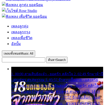
เพลงลูกทุ่ง
เพลงลูกกรุง
เพลงเพื่อชีวิต
อัลบั้ม
เพลงทั้งหมด
Music All
ค้นหา
Search
1. 00:00 สามสิบยังแจ๋ว - ยอดรัก สลักใจ 2. 02:49 รักมาห้าปี
- ศรเพชร ศรสุพรรณ 3. 05:57 รักสาวเสื้อลาย - แสงสุรีย์
รุ่งโรจน์ 4. 09:51 รักสะท้านดินสะเทือน - ยอดรัก สลักใจ 5.
12:23 มอเตอร์ไซค์ทำหล่น - ศรเพชร ศรสุพรรณ 6. 14:49
หิ้วกระเป๋า - แสงสุรีย์ รุ่งโรจน์ 7. 17:57 รักเผื่อเลือก - ยอด
รัก สลักใจ 8. 21:21 น้ำตาไอ้หนุ่ม - ศรเพชร ศรสุพรรณ 9.