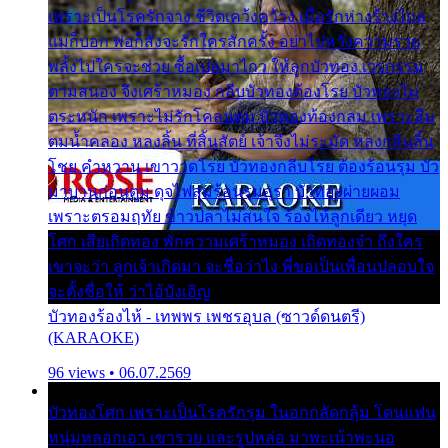
เพราะเป็นโรครักจาง ชีวิตเคว้งคว้าง เมื่อรักห่างร้างไกล
แม่ก็บอก พ่อก็สั่งจะรักใครสักครั้ง อย่าไปหวังความรวย
พลั้งไปใครจะช่วย ซื้อเปลมาไกว ให้ลูกบัวทอง เวรกรรม
ตามสนอง จึงเศร้าหมอง กลีบบัวทองต้องโรย บัวทองไม่
ตระหนัก เพราะไม่รักโคลนตม บัวทองท้องกลม เพราะลืม
ตมน้ำคลอง หลงลิ้น ที่สิ้นสัตย์ เจ้าจึงไม่ระมัด หลงกลิ่นลิ้น
โชย คำหวาน เขาวาดโรย บัวทองกลีบโรย ต้องร้อนรุม บัว
มาบานก่อนตูม ดุจไฟสุมร้อนรุมอุรา บัวทองผ่ายผอม
เพราะตรอมฤทัย ข้าวปลาไม่สนใจ ร้องไห้ลูกเดียว หยุด
โศก เสียเถิดทอง พักความเศร้าหมอง เถิดทองจ๋า ถึงใคร
เขาจะว่า ลูกเจ้าเกิดมา จะชื่อว่าไง พี่ขอเป็นเพื่อนปลอบใจ
จะตั้งชื่อให้ ว่าไอ้บังเอิญ
บัวทองร้องไห้ - เทพพร เพชรอุบล (ซาวด์ดนตรี)
(KARAOKE)
96 views • 06.07.2569
บัวทองโศก เพราะเป็นโรครักรุม ในอกกลัดกลุ้ม โดนแฟน
หนุ่มหลอกเอา เขารวย และรูปหล่อ มาพะเน้าพะนอ