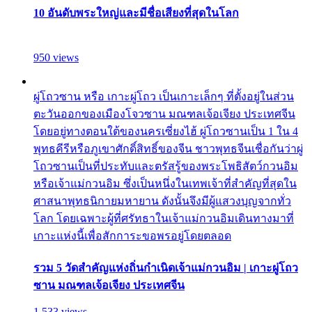
10 อันดับพระใหญ่และมีชื่อเสียงที่สุดในโลก
950 views
ผู่โถวซาน หรือ เกาะผู่โถว เป็นเกาะเล็กๆ ที่ตั้งอยู่ในส่วน
ตะวันออกของเมืองโจวซาน มณฑลเจ้อเจียง ประเทศจีน
โดยอยู่ทางตอนใต้ของนครเซี่ยงไฮ้ ผู่โถวซานเป็น 1 ใน 4
พุทธคีรีหรือภูเขาศักดิ์สิทธิ์ของจีน ชาวพุทธจีนเชื่อกันว่าผู่
โถวซานเป็นที่ประทับและตรัสรู้ของพระโพธิสัตว์กวนอิม
หรือเจ้าแม่กวนอิม ซึ่งเป็นหนึ่งในเทพเจ้าที่สำคัญที่สุดใน
ศาสนาพุทธนิกายมหายาน ดังนั้นจึงมีผู้แสวงบุญจากทั่ว
โลก โดยเฉพาะผู้ที่ศรัทธาในเจ้าแม่กวนอิมเดินทางมาที่
เกาะแห่งนี้เพื่อสักการะขอพรอยู่โดยตลอด
รวม 5 วัดสำคัญแห่งถิ่นกำเนิดเจ้าแม่กวนอิม | เกาะผู่โถว
ซาน มณฑลเจ้อเจียง ประเทศจีน
1,533 views