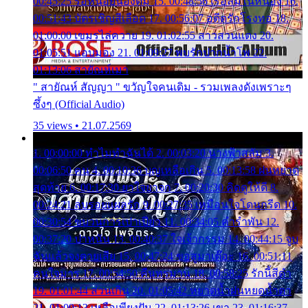
00:45:25 รอหน่อยน้องติ๋ม 15. 00:48:56 เรือล่มในหนอง 16.
00:51:43 บัตรเชิญสีเลือด 17. 00:56:07 อดีตรักโรงทอ 18.
01:00:00 เขมรไล่ควาย 19. 01:02:55 สาวสวนแตง 20.
01:05:51 แอบมอง 21. 01:09:27 พบรักปากน้ำโพ 22.
01:13:06 สายัณห์เมา
" สายัณห์ สัญญา " ขวัญใจคนเดิม - รวมเพลงดังเพราะๆ
ซึ้งๆ (Official Audio)
35 views • 21.07.2569
1. 00:00:00 ทำไมทำฉันได้ 2. 00:03:20 นางฟ้าสลัม 3.
00:06:50 คน 4. 00:10:36 บุญเหลือเกิน 5. 00:13:58 ฝนหยาด
สุดท้าย 6. 00:17:30 ยาใจยาจก 7. 00:20:30 คิดดูให้ดี 8.
00:24:21 ลบรอยแผลรัก 9. 00:27:35 เหมือนใจโดนกรีด 10.
00:30:54 ขบวนการเปาเปียว 11. 00:34:05 คำรำพัน 12.
00:37:20 ปาหนัน 13. 00:40:37 ใจเจ้ากรรม 14. 00:44:15 จูบ
ฉันแล้วจงตายเสีย 15. 00:47:24 ขอสูมาเต๊อะ 16. 00:51:11
คนใจมาร 17. 00:54:50 คืนทรมาน 18. 00:58:25 รักนี้สีดำ
19. 01:01:44 ส่วนเกิน 20. 01:05:42 หยาดน้ำฝนหยดน้ำตา
21. 01:09:13 เหลือเพียงฝัน 22. 01:13:26 เขา 23. 01:16:37