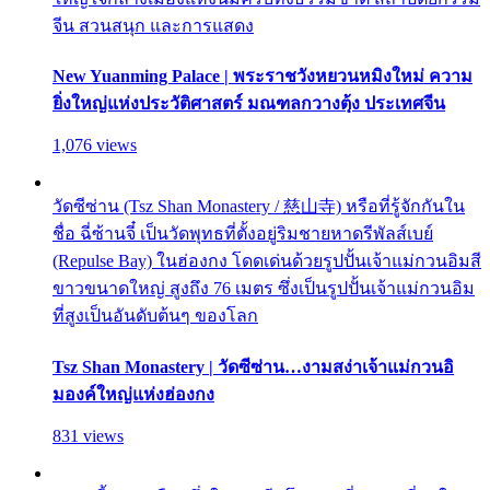
จีน สวนสนุก และการแสดง
New Yuanming Palace | พระราชวังหยวนหมิงใหม่ ความ
ยิ่งใหญ่แห่งประวัติศาสตร์ มณฑลกวางตุ้ง ประเทศจีน
1,076 views
วัดซีซ่าน (Tsz Shan Monastery / 慈山寺) หรือที่รู้จักกันใน
ชื่อ ฉี่ซ้านจี๋ เป็นวัดพุทธที่ตั้งอยู่ริมชายหาดรีพัลส์เบย์
(Repulse Bay) ในฮ่องกง โดดเด่นด้วยรูปปั้นเจ้าแม่กวนอิมสี
ขาวขนาดใหญ่ สูงถึง 76 เมตร ซึ่งเป็นรูปปั้นเจ้าแม่กวนอิม
ที่สูงเป็นอันดับต้นๆ ของโลก
Tsz Shan Monastery | วัดซีซ่าน…งามสง่าเจ้าแม่กวนอิ
มองค์ใหญ่แห่งฮ่องกง
831 views