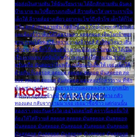
พ่อส่งเงินสามพัน ให้ฉันเรียนราม ได้อีกสักสามพัน ฉันคง
บ๊าย บาย จะไปซื้อกางเกงยีนส์ ลีวายส์มาใส่ เพราะเราเป็น
เด็กใต้ ลีวายส์อย่างเดียว อยากจะโชว์ถึงหิวโซ เด็กใต้ก็ไม่
หวั่น ตกตัวละหลายพัน กัดฟันซื้อมา ให้เด็กเทพเหลียวมอง
และต้องรู้ว่า เด็กใต้ไม่ธรรมดา แต่สุดยอด เดินโยกย้ายเย
ยวน กวนโอ๊ยพอได้ เพราะว่านุ่งลีวายส์ ตัวใหม่ใส่มา เดิน
เข้ามหาลัย จิ๊กโก๊มองหน้า ท่าจะมีปัญหา ไม่พอใจ ได้เป็น
เรื่องแน่นอน แต่ฉันไม่หวั่น เลยแหลงใต้ถามมัน ว่ามัน
พรั่นพรือ มันตอบว่าไม่พรื่อ เปลี่ยนเป็นยิ้มให้ เจอะเด็กใต้
ด้วยกัน ก็เลยรอด สุดยอด สุดยอด สุดยอด มันสุดยอด สุด
ยอด สุดยอด สุดยอด มันสุดยอด แอบหลงรักสาวราม ที่พัก
ห้องเช่า เธอผิวขาวผมยาว ปากแดงแหลงกลาง ถูกสเป็ก
จริงเธอ อยู่ห้องข้างข้าง อยากเข้าไปแหลงกลาง กลัว
ทองแดง กลับจากรามมาเจอ เธอมาซื้อข้าว แต่ก่อนนั้น
สองเรา เจอะกันครั้งใด เธอไม่เคยไยดี คราวนี้เธอยิ้มให้
ต้องให้ใส่ลีวายส์ สุดยอด สุดยอด มันสุดยอด มันสุดยอด
มันสุดยอด มันสุดยอด มันสุดยอด มันสุดยอด มันสุดยอด
มันสุดยอด มันสุดยอด มันสุดยอด มันสุดยอด มันสุดยอด