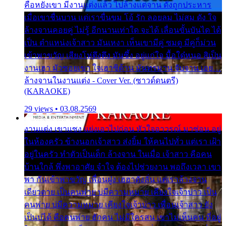
คือหยังเขา มีงานแต่งแล้ว ไปล้างแต่จาน ดั่งถูกประหาร
เมื่อเขาชื่นบาน แต่เราขื่นขม โอ้ รัก ลอยลม ไม่สม ดัง ใจ
ล้างจานคอยคู่ ไม่รู้ อีกนานเท่าใด จะได้ เลื่อนขั้นบันได ได้
เป็น ตำแหน่งเจ้าสาว มันเหงา เห็นเขามีคู่ ซมดู มีคู่ก็ม่วน
เข้าพาขวัญ เสียงโห่ตึงตึง มันซึ้ง อยู่แก่ใจ มื้อใด๋หนอ สิเป็น
งานเฮา มัวซอยเขา ใจเฮาซิด้าน มันทรมาน จับจาน เอย…
ล้างจานในงานแต่ง - Cover Ver. (ซาวด์ดนตรี)
(KARAOKE)
29 views • 03.08.2569
งานแต่ง เขาแซง แย่งเอาไปก่อน หัวใจอาวรณ์ มาซ่อน อยู่
ในห้องครัว ข้างนอกเจ้าสาว ส่งยิ้ม ให้คนไปทั่ว แต่เรา เฝ้า
อยู่ในครัว ทำตัวเป็นเด็ก ล้างจาน ในเมื่อ เจ้าสาว คือคน
บ้านใกล้ พึ่งพาอาศัย จำใจ ต้องไปช่วยงาน พอถึงเวลา เขา
พา กันเข้าพาขวัญ เพื่อนฝูง เฮฮาดังลั่น แต่เราล้างจาน
เดียวดาย เป็นคนพ่าย บ่มีความหมาย เคียงใจเจ้าบ่าว เป็น
คนพ่าย บ่มีความหมาย เคียงใจเจ้าบ่าว เพื่อนเจ้าสาว ยัง
เป็นบ่ได้ คือคนพ่าย ฮักคน ไม่มีใครสน เขาไม่เห็นคน ที่อยู่