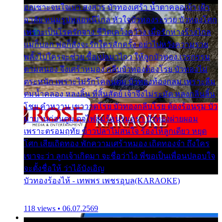
ออเซาะจนใจเบา สงสาร บัวทองเศร้า น้ำตาคลอเบ้า เฝ้า
อาลัย หนุ่มรูปหล่อหนีไกล หัวใจบัวทองระรวย บัวทองโศก
เพราะเป็นโรครักจาง ชีวิตเคว้งคว้าง เมื่อรักห่างร้างไกล
แม่ก็บอก พ่อก็สั่งจะรักใครสักครั้ง อย่าไปหวังความรวย
พลั้งไปใครจะช่วย ซื้อเปลมาไกว ให้ลูกบัวทอง เวรกรรม
ตามสนอง จึงเศร้าหมอง กลีบบัวทองต้องโรย บัวทองไม่
ตระหนัก เพราะไม่รักโคลนตม บัวทองท้องกลม เพราะลืม
ตมน้ำคลอง หลงลิ้น ที่สิ้นสัตย์ เจ้าจึงไม่ระมัด หลงกลิ่นลิ้น
โชย คำหวาน เขาวาดโรย บัวทองกลีบโรย ต้องร้อนรุม บัว
มาบานก่อนตูม ดุจไฟสุมร้อนรุมอุรา บัวทองผ่ายผอม
เพราะตรอมฤทัย ข้าวปลาไม่สนใจ ร้องไห้ลูกเดียว หยุด
โศก เสียเถิดทอง พักความเศร้าหมอง เถิดทองจ๋า ถึงใคร
เขาจะว่า ลูกเจ้าเกิดมา จะชื่อว่าไง พี่ขอเป็นเพื่อนปลอบใจ
จะตั้งชื่อให้ ว่าไอ้บังเอิญ
บัวทองร้องไห้ - เทพพร เพชรอุบล(KARAOKE)
118 views • 06.07.2569