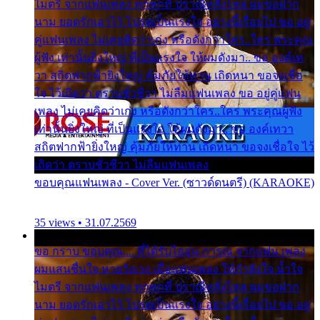
ไมตรี จากแฟนเพลง ทุกทุกที่ ปราณีหลั่งไหล ผมขอฝาก
นาม ยอดรักเอาไว้ โปรดเป็นแรงใจ อย่างนี้เรื่อยไป ขอ อยู่
คู่แฟนเพลง ไม่เคยคิดว่าเก่ง หรือดังกว่าใคร..ใคร พระคุณ
ผู้ฟัง เท่านั้นยิ่งใหญ่ ที่เป็นแรงใจ ให้ผมดังมา.. ขอ องค์เท
วา สถิตฟากฟ้ายิ่งใหญ่ คุ้มภัยให้ท่าน เถิดหนา ขอจงเชื่อ
ใจ ไว้เถิดว่า ตราบชั่วชีวา ไม่ลืมแฟนเพลง ขอ อยู่คู่แฟน
เพลง ไม่เคยคิดว่าเก่ง หรือดังกว่าใคร..ใคร พระคุณผู้ฟัง
เท่านั้นยิ่งใหญ่ ที่เป็นแรงใจ ให้ผมดังมา.. ขอ องค์เทวา
สถิตฟากฟ้ายิ่งใหญ่ คุ้มภัยให้ท่าน เถิดหนา ขอจงเชื่อใจ ไว้
เถิดว่า ตราบชั่วชีวา ไม่ลืมแฟนเพลง
ขอบคุณแฟนเพลง - Cover Ver. (ซาวด์ดนตรี) (KARAOKE)
35 views • 31.07.2569
ขอ กราบ ขอบคุณ.... ที่ได้รับไออุ่น การุณ จากแฟน เพลง
ผมแสนชื่นใจ หายวังเวง เมื่อแฟนเพลง ให้กำลังใจ น้ำใจ
ไมตรี จากแฟนเพลง ทุกทุกที่ ปราณีหลั่งไหล ผมขอฝาก
นาม ยอดรักเอาไว้ โปรดเป็นแรงใจ อย่างนี้เรื่อยไป ขอ อยู่