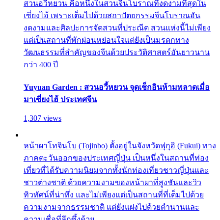
สวนอวี้หยวน คือหนึ่งในสวนจีนโบราณที่งดงามที่สุดใน
เซี่ยงไฮ้ เพราะเต็มไปด้วยสถาปัตยกรรมจีนโบราณอัน
งดงามและศิลปะการจัดสวนที่ประณีต สวนแห่งนี้ไม่เพียง
แต่เป็นสถานที่พักผ่อนหย่อนใจแต่ยังเป็นมรดกทาง
วัฒนธรรมที่สำคัญของจีนด้วยประวัติศาสตร์อันยาวนาน
กว่า 400 ปี
Yuyuan Garden : สวนอวี้หยวน จุดเช็กอินห้ามพลาดเมื่อ
มาเซี่ยงไฮ้ ประเทศจีน
1,307 views
หน้าผาโทจินโบ (Tojinbo) ตั้งอยู่ในจังหวัดฟุกุอิ (Fukui) ทาง
ภาคตะวันออกของประเทศญี่ปุ่น เป็นหนึ่งในสถานที่ท่อง
เที่ยวที่ได้รับความนิยมจากทั้งนักท่องเที่ยวชาวญี่ปุ่นและ
ชาวต่างชาติ ด้วยความงามของหน้าผาที่สูงชันและวิว
ทิวทัศน์ที่น่าทึ่ง และไม่เพียงแต่เป็นสถานที่ที่เต็มไปด้วย
ความงามจากธรรมชาติ แต่ยังแฝงไปด้วยตำนานและ
ความเชื่อที่ลึกซึ้งด้วย