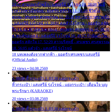
24:27 สามเณรกำพร้า - แสงสุรีย์ รุ่งโรจน์ 10. 28:08 ไม่มี
เวลาไปหาเมียน้อย - ยอดรัก สลักใจ 11. 31:29 ชีวิตไอ้
ธรรม - ศรเพชร ศรสุพรรณ 12. 35:26 ทหารอากาศขาดรัก
- แสงสุรีย์ รุ่งโรจน์ 13. 39:01 คนหัวใจโทรม - ยอดรัก สลัก
ใจ 14. 42:49 ไอ้หวังตายแน่ - ศรเพชร ศรสุพรรณ 15. 46:35
ธาตุแท้ของเธอ - แสงสุรีย์ รุ่งโรจน์ 16. 49:57 กำนันกำใน -
ยอดรัก สลักใจ 17. 52:29 สาวบริสุทธิ์ - ศรเพชร ศรสุพรรณ
18. 56:05 แต๋วจ๋า - แสงสุรีย์ รุ่งโรจน์
18 บทเพลงดังจากฟากฟ้า - ยอดรัก/ศรเพชร/แสงสุรีย์
(Official Audio)
23 views • 04.08.2569
1. 00:00 หิ้วกระเป๋า 2. 03:30 แย่งกระเป๋า
หิ้วกระเป๋า | แสงสุรีย์ รุ่งโรจน์ - แย่งกระเป๋า | เตือนใจ บุญ
พระรักษา (KARAOKE)
20 views • 03.08.2569
1. 00:00 หิ้วกระเป๋า 2. 03:30 แย่งกระเป๋า