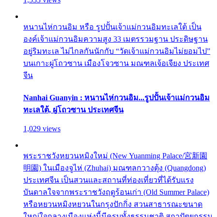
หนานไห่กวนอิม หรือ รูปปั้นเจ้าแม่กวนอิมทะเลใต้ เป็น
องค์เจ้าแม่กวนอิมความสูง 33 เมตรรวมฐาน ประดิษฐาน
อยู่ริมทะเล ไม่ไกลกันนักกับ “วัดเจ้าแม่กวนอิมไม่ยอมไป”
บนเกาะผู่โถวซาน เมืองโจวซาน มณฑลเจ้อเจียง ประเทศ
จีน
Nanhai Guanyin : หนานไห่กวนอิม...รูปปั้นเจ้าแม่กวนอิม
ทะเลใต้, ผู่โถวซาน ประเทศจีน
1,029 views
พระราชวังหยวนหมิงใหม่ (New Yuanming Palace/宮新園
明園) ในเมืองจูไห่ (Zhuhai) มณฑลกวางตุ้ง (Quangdong)
ประเทศจีน เป็นสวนและสถานที่ท่องเที่ยวที่ได้รับแรง
บันดาลใจจากพระราชวังฤดูร้อนเก่า (Old Summer Palace)
หรือหยวนหมิงหยวนในกรุงปักกิ่ง สวนสาธารณะขนาด
ใหญ่ใจกลางเมืองแห่งนี้มีครบทั้งธรรมชาติ สถาปัตยกรรม