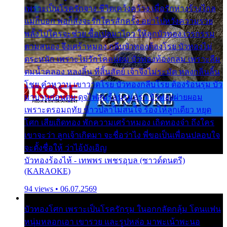
เพราะเป็นโรครักจาง ชีวิตเคว้งคว้าง เมื่อรักห่างร้างไกล
แม่ก็บอก พ่อก็สั่งจะรักใครสักครั้ง อย่าไปหวังความรวย
พลั้งไปใครจะช่วย ซื้อเปลมาไกว ให้ลูกบัวทอง เวรกรรม
ตามสนอง จึงเศร้าหมอง กลีบบัวทองต้องโรย บัวทองไม่
ตระหนัก เพราะไม่รักโคลนตม บัวทองท้องกลม เพราะลืม
ตมน้ำคลอง หลงลิ้น ที่สิ้นสัตย์ เจ้าจึงไม่ระมัด หลงกลิ่นลิ้น
โชย คำหวาน เขาวาดโรย บัวทองกลีบโรย ต้องร้อนรุม บัว
มาบานก่อนตูม ดุจไฟสุมร้อนรุมอุรา บัวทองผ่ายผอม
เพราะตรอมฤทัย ข้าวปลาไม่สนใจ ร้องไห้ลูกเดียว หยุด
โศก เสียเถิดทอง พักความเศร้าหมอง เถิดทองจ๋า ถึงใคร
เขาจะว่า ลูกเจ้าเกิดมา จะชื่อว่าไง พี่ขอเป็นเพื่อนปลอบใจ
จะตั้งชื่อให้ ว่าไอ้บังเอิญ
บัวทองร้องไห้ - เทพพร เพชรอุบล (ซาวด์ดนตรี)
(KARAOKE)
94 views • 06.07.2569
บัวทองโศก เพราะเป็นโรครักรุม ในอกกลัดกลุ้ม โดนแฟน
หนุ่มหลอกเอา เขารวย และรูปหล่อ มาพะเน้าพะนอ