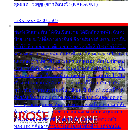
สุดยอด - วงซูซู (ซาวด์ดนตรี) (KARAOKE)
123 views • 03.07.2569
พ่อส่งเงินสามพัน ให้ฉันเรียนราม ได้อีกสักสามพัน ฉันคง
บ๊าย บาย จะไปซื้อกางเกงยีนส์ ลีวายส์มาใส่ เพราะเราเป็น
เด็กใต้ ลีวายส์อย่างเดียว อยากจะโชว์ถึงหิวโซ เด็กใต้ก็ไม่
หวั่น ตกตัวละหลายพัน กัดฟันซื้อมา ให้เด็กเทพเหลียวมอง
และต้องรู้ว่า เด็กใต้ไม่ธรรมดา แต่สุดยอด เดินโยกย้ายเย
ยวน กวนโอ๊ยพอได้ เพราะว่านุ่งลีวายส์ ตัวใหม่ใส่มา เดิน
เข้ามหาลัย จิ๊กโก๊มองหน้า ท่าจะมีปัญหา ไม่พอใจ ได้เป็น
เรื่องแน่นอน แต่ฉันไม่หวั่น เลยแหลงใต้ถามมัน ว่ามัน
พรั่นพรือ มันตอบว่าไม่พรื่อ เปลี่ยนเป็นยิ้มให้ เจอะเด็กใต้
ด้วยกัน ก็เลยรอด สุดยอด สุดยอด สุดยอด มันสุดยอด สุด
ยอด สุดยอด สุดยอด มันสุดยอด แอบหลงรักสาวราม ที่พัก
ห้องเช่า เธอผิวขาวผมยาว ปากแดงแหลงกลาง ถูกสเป็ก
จริงเธอ อยู่ห้องข้างข้าง อยากเข้าไปแหลงกลาง กลัว
ทองแดง กลับจากรามมาเจอ เธอมาซื้อข้าว แต่ก่อนนั้น