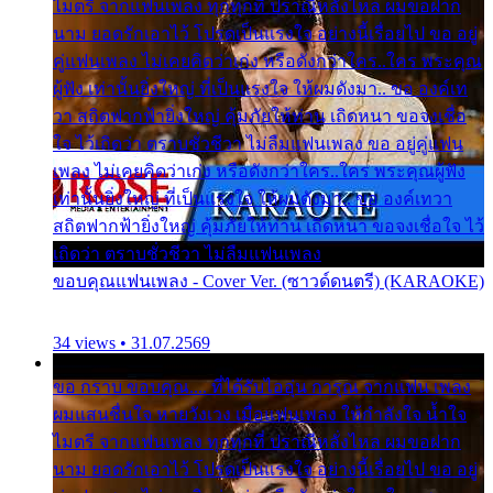
ไมตรี จากแฟนเพลง ทุกทุกที่ ปราณีหลั่งไหล ผมขอฝาก
นาม ยอดรักเอาไว้ โปรดเป็นแรงใจ อย่างนี้เรื่อยไป ขอ อยู่
คู่แฟนเพลง ไม่เคยคิดว่าเก่ง หรือดังกว่าใคร..ใคร พระคุณ
ผู้ฟัง เท่านั้นยิ่งใหญ่ ที่เป็นแรงใจ ให้ผมดังมา.. ขอ องค์เท
วา สถิตฟากฟ้ายิ่งใหญ่ คุ้มภัยให้ท่าน เถิดหนา ขอจงเชื่อ
ใจ ไว้เถิดว่า ตราบชั่วชีวา ไม่ลืมแฟนเพลง ขอ อยู่คู่แฟน
เพลง ไม่เคยคิดว่าเก่ง หรือดังกว่าใคร..ใคร พระคุณผู้ฟัง
เท่านั้นยิ่งใหญ่ ที่เป็นแรงใจ ให้ผมดังมา.. ขอ องค์เทวา
สถิตฟากฟ้ายิ่งใหญ่ คุ้มภัยให้ท่าน เถิดหนา ขอจงเชื่อใจ ไว้
เถิดว่า ตราบชั่วชีวา ไม่ลืมแฟนเพลง
ขอบคุณแฟนเพลง - Cover Ver. (ซาวด์ดนตรี) (KARAOKE)
34 views • 31.07.2569
ขอ กราบ ขอบคุณ.... ที่ได้รับไออุ่น การุณ จากแฟน เพลง
ผมแสนชื่นใจ หายวังเวง เมื่อแฟนเพลง ให้กำลังใจ น้ำใจ
ไมตรี จากแฟนเพลง ทุกทุกที่ ปราณีหลั่งไหล ผมขอฝาก
นาม ยอดรักเอาไว้ โปรดเป็นแรงใจ อย่างนี้เรื่อยไป ขอ อยู่