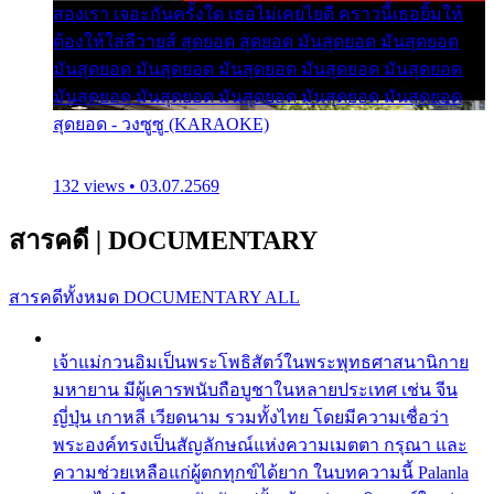
สองเรา เจอะกันครั้งใด เธอไม่เคยไยดี คราวนี้เธอยิ้มให้
ต้องให้ใส่ลีวายส์ สุดยอด สุดยอด มันสุดยอด มันสุดยอด
มันสุดยอด มันสุดยอด มันสุดยอด มันสุดยอด มันสุดยอด
มันสุดยอด มันสุดยอด มันสุดยอด มันสุดยอด มันสุดยอด
สุดยอด - วงซูซู (KARAOKE)
132 views • 03.07.2569
สารคดี
|
DOCUMENTARY
สารคดีทั้งหมด
DOCUMENTARY ALL
เจ้าแม่กวนอิมเป็นพระโพธิสัตว์ในพระพุทธศาสนานิกาย
มหายาน มีผู้เคารพนับถือบูชาในหลายประเทศ เช่น จีน
ญี่ปุ่น เกาหลี เวียดนาม รวมทั้งไทย โดยมีความเชื่อว่า
พระองค์ทรงเป็นสัญลักษณ์แห่งความเมตตา กรุณา และ
ความช่วยเหลือแก่ผู้ตกทุกข์ได้ยาก ในบทความนี้ Palanla