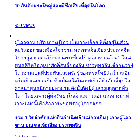
10 อันดับพระใหญ่และมีชื่อเสียงที่สุดในโลก
950 views
ผู่โถวซาน หรือ เกาะผู่โถว เป็นเกาะเล็กๆ ที่ตั้งอยู่ในส่วน
ตะวันออกของเมืองโจวซาน มณฑลเจ้อเจียง ประเทศจีน
โดยอยู่ทางตอนใต้ของนครเซี่ยงไฮ้ ผู่โถวซานเป็น 1 ใน 4
พุทธคีรีหรือภูเขาศักดิ์สิทธิ์ของจีน ชาวพุทธจีนเชื่อกันว่าผู่
โถวซานเป็นที่ประทับและตรัสรู้ของพระโพธิสัตว์กวนอิม
หรือเจ้าแม่กวนอิม ซึ่งเป็นหนึ่งในเทพเจ้าที่สำคัญที่สุดใน
ศาสนาพุทธนิกายมหายาน ดังนั้นจึงมีผู้แสวงบุญจากทั่ว
โลก โดยเฉพาะผู้ที่ศรัทธาในเจ้าแม่กวนอิมเดินทางมาที่
เกาะแห่งนี้เพื่อสักการะขอพรอยู่โดยตลอด
รวม 5 วัดสำคัญแห่งถิ่นกำเนิดเจ้าแม่กวนอิม | เกาะผู่โถว
ซาน มณฑลเจ้อเจียง ประเทศจีน
1,533 views