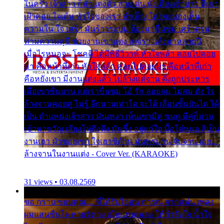
ในครัว เจ้าสาว ก็มัวแต่งตัว สวยเด่น นั่งเคียงเจ้าบ่าว ที่เขา
เฝ้าคอย ใจเต้น หัวใจของเรา ลำเค็ญ ใครจะมองเห็น
ความใน ใจ เศร้า มันร้าวระบม ต้องมาขื่นขม เศร้าตรม
ท่ามความสุขี ช่วยงานเขาแต่ง แต่เรา แล้งมาหลายปี
เมื่อไรหนอจะ โชคดี ได้มีพิธีวิวาห์ หัวใจหล้า คอยไปคอย
มา คือหน้าที่เก่า หัวใจหล้า คอยไปคอยมา คือหน้าที่เก่า
คือหยังเขา มีงานแต่งแล้ว ไปล้างแต่จาน ดั่งถูกประหาร
เมื่อเขาชื่นบาน แต่เราขื่นขม โอ้ รัก ลอยลม ไม่สม ดัง ใจ
ล้างจานคอยคู่ ไม่รู้ อีกนานเท่าใด จะได้ เลื่อนขั้นบันได ได้
เป็น ตำแหน่งเจ้าสาว มันเหงา เห็นเขามีคู่ ซมดู มีคู่ก็ม่วน
เข้าพาขวัญ เสียงโห่ตึงตึง มันซึ้ง อยู่แก่ใจ มื้อใด๋หนอ สิเป็น
งานเฮา มัวซอยเขา ใจเฮาซิด้าน มันทรมาน จับจาน เอย…
ล้างจานในงานแต่ง - Cover Ver. (KARAOKE)
31 views • 03.08.2569
ขอ กราบ ขอบคุณ.... ที่ได้รับไออุ่น การุณ จากแฟน เพลง
ผมแสนชื่นใจ หายวังเวง เมื่อแฟนเพลง ให้กำลังใจ น้ำใจ