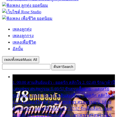
เพลงลูกทุ่ง
เพลงลูกกรุง
เพลงเพื่อชีวิต
อัลบั้ม
เพลงทั้งหมด
Music All
ค้นหา
Search
1. 00:00 สามสิบยังแจ๋ว - ยอดรัก สลักใจ 2. 02:49 รักมาห้าปี
- ศรเพชร ศรสุพรรณ 3. 05:57 รักสาวเสื้อลาย - แสงสุรีย์
รุ่งโรจน์ 4. 09:51 รักสะท้านดินสะเทือน - ยอดรัก สลักใจ 5.
12:23 มอเตอร์ไซค์ทำหล่น - ศรเพชร ศรสุพรรณ 6. 14:49
หิ้วกระเป๋า - แสงสุรีย์ รุ่งโรจน์ 7. 17:57 รักเผื่อเลือก - ยอด
รัก สลักใจ 8. 21:21 น้ำตาไอ้หนุ่ม - ศรเพชร ศรสุพรรณ 9.