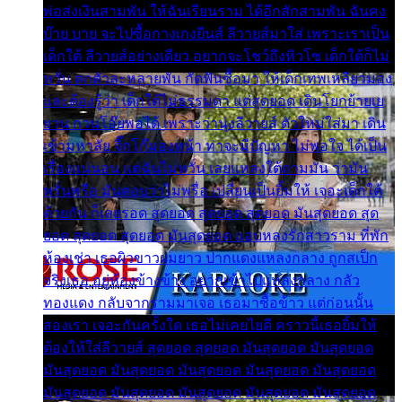
พ่อส่งเงินสามพัน ให้ฉันเรียนราม ได้อีกสักสามพัน ฉันคง
บ๊าย บาย จะไปซื้อกางเกงยีนส์ ลีวายส์มาใส่ เพราะเราเป็น
เด็กใต้ ลีวายส์อย่างเดียว อยากจะโชว์ถึงหิวโซ เด็กใต้ก็ไม่
หวั่น ตกตัวละหลายพัน กัดฟันซื้อมา ให้เด็กเทพเหลียวมอง
และต้องรู้ว่า เด็กใต้ไม่ธรรมดา แต่สุดยอด เดินโยกย้ายเย
ยวน กวนโอ๊ยพอได้ เพราะว่านุ่งลีวายส์ ตัวใหม่ใส่มา เดิน
เข้ามหาลัย จิ๊กโก๊มองหน้า ท่าจะมีปัญหา ไม่พอใจ ได้เป็น
เรื่องแน่นอน แต่ฉันไม่หวั่น เลยแหลงใต้ถามมัน ว่ามัน
พรั่นพรือ มันตอบว่าไม่พรื่อ เปลี่ยนเป็นยิ้มให้ เจอะเด็กใต้
ด้วยกัน ก็เลยรอด สุดยอด สุดยอด สุดยอด มันสุดยอด สุด
ยอด สุดยอด สุดยอด มันสุดยอด แอบหลงรักสาวราม ที่พัก
ห้องเช่า เธอผิวขาวผมยาว ปากแดงแหลงกลาง ถูกสเป็ก
จริงเธอ อยู่ห้องข้างข้าง อยากเข้าไปแหลงกลาง กลัว
ทองแดง กลับจากรามมาเจอ เธอมาซื้อข้าว แต่ก่อนนั้น
สองเรา เจอะกันครั้งใด เธอไม่เคยไยดี คราวนี้เธอยิ้มให้
ต้องให้ใส่ลีวายส์ สุดยอด สุดยอด มันสุดยอด มันสุดยอด
มันสุดยอด มันสุดยอด มันสุดยอด มันสุดยอด มันสุดยอด
มันสุดยอด มันสุดยอด มันสุดยอด มันสุดยอด มันสุดยอด