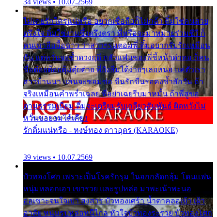
34 views • 10.07.2569
ไม่เคยรักใครแน่หรือ อยากเชื่อถือก็ไม่กล้า ติ๋มใช่คนสวย
ตรึงใจ ติ๋มใช่งามซึ้งตรึงตรา พี่หรือจะมาหมายร่วมชีวี ก็
คนเขาลืออื้อฉาว ว่าสาวๆรุมตอมพี่ ติ๋มอยากรับรักเหมือน
กัน แต่หวั่นจะช้ำดวงฤดี กลัวแฟนของพี่ชี้หน้าด่าทอ ก็คน
ชื่อต๋อยต้อยตุ้มตุ๋ยต่าย พี่ยังลืมได้ง่ายๆเลยหนอ แค่ตัวเรา
สาวบ้านนา แสนจะซอมซ่อ ขืนรักขืนรอคงช้ำสักวัน ถ้า
จริงเหมือนคำพร่ำเฉลย พี่อย่าเฉยรีบมาหมั้น ถ้าพี่สู่ขอ
ตามธรรมเนียม ติ๋มจะเตรียมรับเกลียวสัมพันธ์ ผิดหวังไม่
หวั่นขอยอมได้เคียง
รักติ๋มแน่หรือ - หงษ์ทอง ดาวอุดร (KARAOKE)
39 views • 10.07.2569
บัวทองโศก เพราะเป็นโรครักรุม ในอกกลัดกลุ้ม โดนแฟน
หนุ่มหลอกเอา เขารวย และรูปหล่อ มาพะเน้าพะนอ
ออเซาะจนใจเบา สงสาร บัวทองเศร้า น้ำตาคลอเบ้า เฝ้า
อาลัย หนุ่มรูปหล่อหนีไกล หัวใจบัวทองระรวย บัวทองโศก