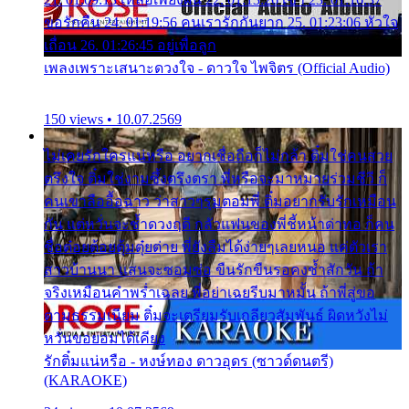
ขอรักคืน 24. 01:19:56 คนเรารักกันยาก 25. 01:23:06 หัวใจ
เถื่อน 26. 01:26:45 อยู่เพื่อลูก
เพลงเพราะเสนาะดวงใจ - ดาวใจ ไพจิตร (Official Audio)
150 views • 10.07.2569
ไม่เคยรักใครแน่หรือ อยากเชื่อถือก็ไม่กล้า ติ๋มใช่คนสวย
ตรึงใจ ติ๋มใช่งามซึ้งตรึงตรา พี่หรือจะมาหมายร่วมชีวี ก็
คนเขาลืออื้อฉาว ว่าสาวๆรุมตอมพี่ ติ๋มอยากรับรักเหมือน
กัน แต่หวั่นจะช้ำดวงฤดี กลัวแฟนของพี่ชี้หน้าด่าทอ ก็คน
ชื่อต๋อยต้อยตุ้มตุ๋ยต่าย พี่ยังลืมได้ง่ายๆเลยหนอ แค่ตัวเรา
สาวบ้านนา แสนจะซอมซ่อ ขืนรักขืนรอคงช้ำสักวัน ถ้า
จริงเหมือนคำพร่ำเฉลย พี่อย่าเฉยรีบมาหมั้น ถ้าพี่สู่ขอ
ตามธรรมเนียม ติ๋มจะเตรียมรับเกลียวสัมพันธ์ ผิดหวังไม่
หวั่นขอยอมได้เคียง
รักติ๋มแน่หรือ - หงษ์ทอง ดาวอุดร (ซาวด์ดนตรี)
(KARAOKE)