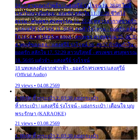
24:27 สามเณรกำพร้า - แสงสุรีย์ รุ่งโรจน์ 10. 28:08 ไม่มี
เวลาไปหาเมียน้อย - ยอดรัก สลักใจ 11. 31:29 ชีวิตไอ้
ธรรม - ศรเพชร ศรสุพรรณ 12. 35:26 ทหารอากาศขาดรัก
- แสงสุรีย์ รุ่งโรจน์ 13. 39:01 คนหัวใจโทรม - ยอดรัก สลัก
ใจ 14. 42:49 ไอ้หวังตายแน่ - ศรเพชร ศรสุพรรณ 15. 46:35
ธาตุแท้ของเธอ - แสงสุรีย์ รุ่งโรจน์ 16. 49:57 กำนันกำใน -
ยอดรัก สลักใจ 17. 52:29 สาวบริสุทธิ์ - ศรเพชร ศรสุพรรณ
18. 56:05 แต๋วจ๋า - แสงสุรีย์ รุ่งโรจน์
18 บทเพลงดังจากฟากฟ้า - ยอดรัก/ศรเพชร/แสงสุรีย์
(Official Audio)
29 views • 04.08.2569
1. 00:00 หิ้วกระเป๋า 2. 03:30 แย่งกระเป๋า
หิ้วกระเป๋า | แสงสุรีย์ รุ่งโรจน์ - แย่งกระเป๋า | เตือนใจ บุญ
พระรักษา (KARAOKE)
21 views • 03.08.2569
1. 00:00 หิ้วกระเป๋า 2. 03:30 แย่งกระเป๋า