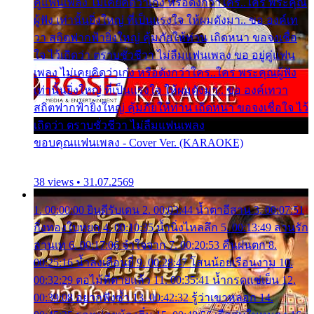
คู่แฟนเพลง ไม่เคยคิดว่าเก่ง หรือดังกว่าใคร..ใคร พระคุณ
ผู้ฟัง เท่านั้นยิ่งใหญ่ ที่เป็นแรงใจ ให้ผมดังมา.. ขอ องค์เท
วา สถิตฟากฟ้ายิ่งใหญ่ คุ้มภัยให้ท่าน เถิดหนา ขอจงเชื่อ
ใจ ไว้เถิดว่า ตราบชั่วชีวา ไม่ลืมแฟนเพลง ขอ อยู่คู่แฟน
เพลง ไม่เคยคิดว่าเก่ง หรือดังกว่าใคร..ใคร พระคุณผู้ฟัง
เท่านั้นยิ่งใหญ่ ที่เป็นแรงใจ ให้ผมดังมา.. ขอ องค์เทวา
สถิตฟากฟ้ายิ่งใหญ่ คุ้มภัยให้ท่าน เถิดหนา ขอจงเชื่อใจ ไว้
เถิดว่า ตราบชั่วชีวา ไม่ลืมแฟนเพลง
ขอบคุณแฟนเพลง - Cover Ver. (KARAOKE)
38 views • 31.07.2569
1. 00:00:00 ยินดีรับเดน 2. 00:03:44 น้ำตาอีสาน 3. 00:07:51
กิ่งทองใบหยก 4. 00:10:35 น้ำนิ่งไหลลึก 5. 00:13:49 ลานรัก
ลานเท 6. 00:17:06 จำใจจาก 7. 00:20:53 คืนฝนตก 8.
00:25:16 น้ำลงเดือนยี่ 9. 00:28:47 โสนน้อยเรือนงาม 10.
00:32:29 ตอไม้ที่ตายแล้ว 11. 00:35:41 น้ำกรดแช่เย็น 12.
00:39:08 อยากฟังซ้ำ 13. 00:42:32 รู้ว่าเขาหลอก 14.