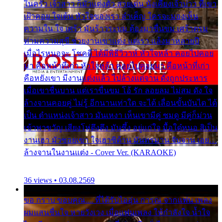
ในครัว เจ้าสาว ก็มัวแต่งตัว สวยเด่น นั่งเคียงเจ้าบ่าว ที่เขา
เฝ้าคอย ใจเต้น หัวใจของเรา ลำเค็ญ ใครจะมองเห็น
ความใน ใจ เศร้า มันร้าวระบม ต้องมาขื่นขม เศร้าตรม
ท่ามความสุขี ช่วยงานเขาแต่ง แต่เรา แล้งมาหลายปี
เมื่อไรหนอจะ โชคดี ได้มีพิธีวิวาห์ หัวใจหล้า คอยไปคอย
มา คือหน้าที่เก่า หัวใจหล้า คอยไปคอยมา คือหน้าที่เก่า
คือหยังเขา มีงานแต่งแล้ว ไปล้างแต่จาน ดั่งถูกประหาร
เมื่อเขาชื่นบาน แต่เราขื่นขม โอ้ รัก ลอยลม ไม่สม ดัง ใจ
ล้างจานคอยคู่ ไม่รู้ อีกนานเท่าใด จะได้ เลื่อนขั้นบันได ได้
เป็น ตำแหน่งเจ้าสาว มันเหงา เห็นเขามีคู่ ซมดู มีคู่ก็ม่วน
เข้าพาขวัญ เสียงโห่ตึงตึง มันซึ้ง อยู่แก่ใจ มื้อใด๋หนอ สิเป็น
งานเฮา มัวซอยเขา ใจเฮาซิด้าน มันทรมาน จับจาน เอย…
ล้างจานในงานแต่ง - Cover Ver. (KARAOKE)
36 views • 03.08.2569
ขอ กราบ ขอบคุณ.... ที่ได้รับไออุ่น การุณ จากแฟน เพลง
ผมแสนชื่นใจ หายวังเวง เมื่อแฟนเพลง ให้กำลังใจ น้ำใจ