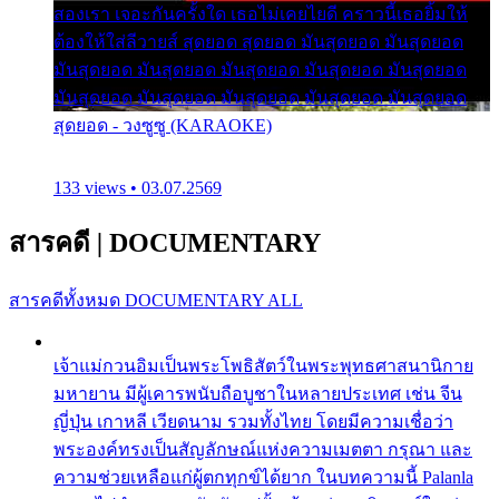
สองเรา เจอะกันครั้งใด เธอไม่เคยไยดี คราวนี้เธอยิ้มให้
ต้องให้ใส่ลีวายส์ สุดยอด สุดยอด มันสุดยอด มันสุดยอด
มันสุดยอด มันสุดยอด มันสุดยอด มันสุดยอด มันสุดยอด
มันสุดยอด มันสุดยอด มันสุดยอด มันสุดยอด มันสุดยอด
สุดยอด - วงซูซู (KARAOKE)
133 views • 03.07.2569
สารคดี
|
DOCUMENTARY
สารคดีทั้งหมด
DOCUMENTARY ALL
เจ้าแม่กวนอิมเป็นพระโพธิสัตว์ในพระพุทธศาสนานิกาย
มหายาน มีผู้เคารพนับถือบูชาในหลายประเทศ เช่น จีน
ญี่ปุ่น เกาหลี เวียดนาม รวมทั้งไทย โดยมีความเชื่อว่า
พระองค์ทรงเป็นสัญลักษณ์แห่งความเมตตา กรุณา และ
ความช่วยเหลือแก่ผู้ตกทุกข์ได้ยาก ในบทความนี้ Palanla