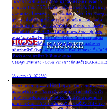
ไมตรี จากแฟนเพลง ทุกทุกที่ ปราณีหลั่งไหล ผมขอฝาก
นาม ยอดรักเอาไว้ โปรดเป็นแรงใจ อย่างนี้เรื่อยไป ขอ อยู่
คู่แฟนเพลง ไม่เคยคิดว่าเก่ง หรือดังกว่าใคร..ใคร พระคุณ
ผู้ฟัง เท่านั้นยิ่งใหญ่ ที่เป็นแรงใจ ให้ผมดังมา.. ขอ องค์เท
วา สถิตฟากฟ้ายิ่งใหญ่ คุ้มภัยให้ท่าน เถิดหนา ขอจงเชื่อ
ใจ ไว้เถิดว่า ตราบชั่วชีวา ไม่ลืมแฟนเพลง ขอ อยู่คู่แฟน
เพลง ไม่เคยคิดว่าเก่ง หรือดังกว่าใคร..ใคร พระคุณผู้ฟัง
เท่านั้นยิ่งใหญ่ ที่เป็นแรงใจ ให้ผมดังมา.. ขอ องค์เทวา
สถิตฟากฟ้ายิ่งใหญ่ คุ้มภัยให้ท่าน เถิดหนา ขอจงเชื่อใจ ไว้
เถิดว่า ตราบชั่วชีวา ไม่ลืมแฟนเพลง
ขอบคุณแฟนเพลง - Cover Ver. (ซาวด์ดนตรี) (KARAOKE)
36 views • 31.07.2569
ขอ กราบ ขอบคุณ.... ที่ได้รับไออุ่น การุณ จากแฟน เพลง
ผมแสนชื่นใจ หายวังเวง เมื่อแฟนเพลง ให้กำลังใจ น้ำใจ
ไมตรี จากแฟนเพลง ทุกทุกที่ ปราณีหลั่งไหล ผมขอฝาก
นาม ยอดรักเอาไว้ โปรดเป็นแรงใจ อย่างนี้เรื่อยไป ขอ อยู่