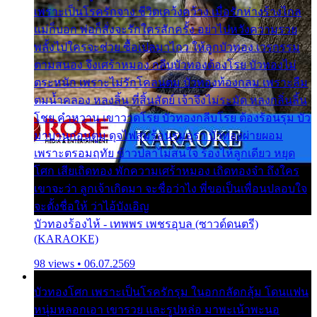
เพราะเป็นโรครักจาง ชีวิตเคว้งคว้าง เมื่อรักห่างร้างไกล
แม่ก็บอก พ่อก็สั่งจะรักใครสักครั้ง อย่าไปหวังความรวย
พลั้งไปใครจะช่วย ซื้อเปลมาไกว ให้ลูกบัวทอง เวรกรรม
ตามสนอง จึงเศร้าหมอง กลีบบัวทองต้องโรย บัวทองไม่
ตระหนัก เพราะไม่รักโคลนตม บัวทองท้องกลม เพราะลืม
ตมน้ำคลอง หลงลิ้น ที่สิ้นสัตย์ เจ้าจึงไม่ระมัด หลงกลิ่นลิ้น
โชย คำหวาน เขาวาดโรย บัวทองกลีบโรย ต้องร้อนรุม บัว
มาบานก่อนตูม ดุจไฟสุมร้อนรุมอุรา บัวทองผ่ายผอม
เพราะตรอมฤทัย ข้าวปลาไม่สนใจ ร้องไห้ลูกเดียว หยุด
โศก เสียเถิดทอง พักความเศร้าหมอง เถิดทองจ๋า ถึงใคร
เขาจะว่า ลูกเจ้าเกิดมา จะชื่อว่าไง พี่ขอเป็นเพื่อนปลอบใจ
จะตั้งชื่อให้ ว่าไอ้บังเอิญ
บัวทองร้องไห้ - เทพพร เพชรอุบล (ซาวด์ดนตรี)
(KARAOKE)
98 views • 06.07.2569
บัวทองโศก เพราะเป็นโรครักรุม ในอกกลัดกลุ้ม โดนแฟน
หนุ่มหลอกเอา เขารวย และรูปหล่อ มาพะเน้าพะนอ