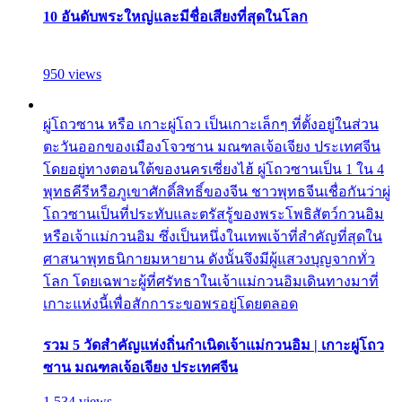
10 อันดับพระใหญ่และมีชื่อเสียงที่สุดในโลก
950 views
ผู่โถวซาน หรือ เกาะผู่โถว เป็นเกาะเล็กๆ ที่ตั้งอยู่ในส่วน
ตะวันออกของเมืองโจวซาน มณฑลเจ้อเจียง ประเทศจีน
โดยอยู่ทางตอนใต้ของนครเซี่ยงไฮ้ ผู่โถวซานเป็น 1 ใน 4
พุทธคีรีหรือภูเขาศักดิ์สิทธิ์ของจีน ชาวพุทธจีนเชื่อกันว่าผู่
โถวซานเป็นที่ประทับและตรัสรู้ของพระโพธิสัตว์กวนอิม
หรือเจ้าแม่กวนอิม ซึ่งเป็นหนึ่งในเทพเจ้าที่สำคัญที่สุดใน
ศาสนาพุทธนิกายมหายาน ดังนั้นจึงมีผู้แสวงบุญจากทั่ว
โลก โดยเฉพาะผู้ที่ศรัทธาในเจ้าแม่กวนอิมเดินทางมาที่
เกาะแห่งนี้เพื่อสักการะขอพรอยู่โดยตลอด
รวม 5 วัดสำคัญแห่งถิ่นกำเนิดเจ้าแม่กวนอิม | เกาะผู่โถว
ซาน มณฑลเจ้อเจียง ประเทศจีน
1,534 views