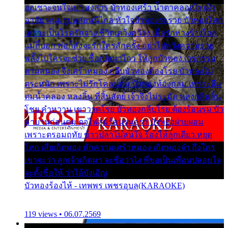
ออเซาะจนใจเบา สงสาร บัวทองเศร้า น้ำตาคลอเบ้า เฝ้า
อาลัย หนุ่มรูปหล่อหนีไกล หัวใจบัวทองระรวย บัวทองโศก
เพราะเป็นโรครักจาง ชีวิตเคว้งคว้าง เมื่อรักห่างร้างไกล
แม่ก็บอก พ่อก็สั่งจะรักใครสักครั้ง อย่าไปหวังความรวย
พลั้งไปใครจะช่วย ซื้อเปลมาไกว ให้ลูกบัวทอง เวรกรรม
ตามสนอง จึงเศร้าหมอง กลีบบัวทองต้องโรย บัวทองไม่
ตระหนัก เพราะไม่รักโคลนตม บัวทองท้องกลม เพราะลืม
ตมน้ำคลอง หลงลิ้น ที่สิ้นสัตย์ เจ้าจึงไม่ระมัด หลงกลิ่นลิ้น
โชย คำหวาน เขาวาดโรย บัวทองกลีบโรย ต้องร้อนรุม บัว
มาบานก่อนตูม ดุจไฟสุมร้อนรุมอุรา บัวทองผ่ายผอม
เพราะตรอมฤทัย ข้าวปลาไม่สนใจ ร้องไห้ลูกเดียว หยุด
โศก เสียเถิดทอง พักความเศร้าหมอง เถิดทองจ๋า ถึงใคร
เขาจะว่า ลูกเจ้าเกิดมา จะชื่อว่าไง พี่ขอเป็นเพื่อนปลอบใจ
จะตั้งชื่อให้ ว่าไอ้บังเอิญ
บัวทองร้องไห้ - เทพพร เพชรอุบล(KARAOKE)
119 views • 06.07.2569