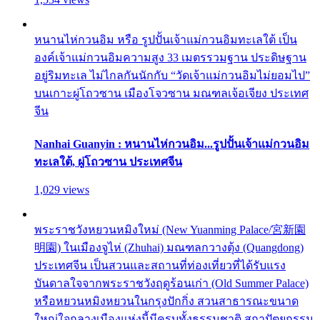
หนานไห่กวนอิม หรือ รูปปั้นเจ้าแม่กวนอิมทะเลใต้ เป็น
องค์เจ้าแม่กวนอิมความสูง 33 เมตรรวมฐาน ประดิษฐาน
อยู่ริมทะเล ไม่ไกลกันนักกับ “วัดเจ้าแม่กวนอิมไม่ยอมไป”
บนเกาะผู่โถวซาน เมืองโจวซาน มณฑลเจ้อเจียง ประเทศ
จีน
Nanhai Guanyin : หนานไห่กวนอิม...รูปปั้นเจ้าแม่กวนอิม
ทะเลใต้, ผู่โถวซาน ประเทศจีน
1,029 views
พระราชวังหยวนหมิงใหม่ (New Yuanming Palace/宮新園
明園) ในเมืองจูไห่ (Zhuhai) มณฑลกวางตุ้ง (Quangdong)
ประเทศจีน เป็นสวนและสถานที่ท่องเที่ยวที่ได้รับแรง
บันดาลใจจากพระราชวังฤดูร้อนเก่า (Old Summer Palace)
หรือหยวนหมิงหยวนในกรุงปักกิ่ง สวนสาธารณะขนาด
ใหญ่ใจกลางเมืองแห่งนี้มีครบทั้งธรรมชาติ สถาปัตยกรรม