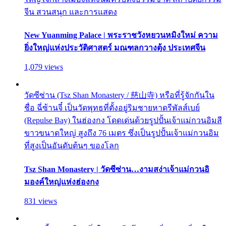
จีน สวนสนุก และการแสดง
New Yuanming Palace | พระราชวังหยวนหมิงใหม่ ความ
ยิ่งใหญ่แห่งประวัติศาสตร์ มณฑลกวางตุ้ง ประเทศจีน
1,079 views
วัดซีซ่าน (Tsz Shan Monastery / 慈山寺) หรือที่รู้จักกันใน
ชื่อ ฉี่ซ้านจี๋ เป็นวัดพุทธที่ตั้งอยู่ริมชายหาดรีพัลส์เบย์
(Repulse Bay) ในฮ่องกง โดดเด่นด้วยรูปปั้นเจ้าแม่กวนอิมสี
ขาวขนาดใหญ่ สูงถึง 76 เมตร ซึ่งเป็นรูปปั้นเจ้าแม่กวนอิม
ที่สูงเป็นอันดับต้นๆ ของโลก
Tsz Shan Monastery | วัดซีซ่าน…งามสง่าเจ้าแม่กวนอิ
มองค์ใหญ่แห่งฮ่องกง
831 views