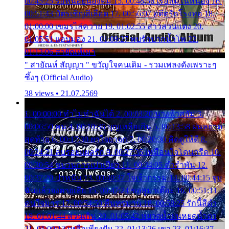
00:45:25 รอหน่อยน้องติ๋ม 15. 00:48:56 เรือล่มในหนอง 16.
00:51:43 บัตรเชิญสีเลือด 17. 00:56:07 อดีตรักโรงทอ 18.
01:00:00 เขมรไล่ควาย 19. 01:02:55 สาวสวนแตง 20.
01:05:51 แอบมอง 21. 01:09:27 พบรักปากน้ำโพ 22.
01:13:06 สายัณห์เมา
" สายัณห์ สัญญา " ขวัญใจคนเดิม - รวมเพลงดังเพราะๆ
ซึ้งๆ (Official Audio)
38 views • 21.07.2569
1. 00:00:00 ทำไมทำฉันได้ 2. 00:03:20 นางฟ้าสลัม 3.
00:06:50 คน 4. 00:10:36 บุญเหลือเกิน 5. 00:13:58 ฝนหยาด
สุดท้าย 6. 00:17:30 ยาใจยาจก 7. 00:20:30 คิดดูให้ดี 8.
00:24:21 ลบรอยแผลรัก 9. 00:27:35 เหมือนใจโดนกรีด 10.
00:30:54 ขบวนการเปาเปียว 11. 00:34:05 คำรำพัน 12.
00:37:20 ปาหนัน 13. 00:40:37 ใจเจ้ากรรม 14. 00:44:15 จูบ
ฉันแล้วจงตายเสีย 15. 00:47:24 ขอสูมาเต๊อะ 16. 00:51:11
คนใจมาร 17. 00:54:50 คืนทรมาน 18. 00:58:25 รักนี้สีดำ
19. 01:01:44 ส่วนเกิน 20. 01:05:42 หยาดน้ำฝนหยดน้ำตา
21. 01:09:13 เหลือเพียงฝัน 22. 01:13:26 เขา 23. 01:16:37