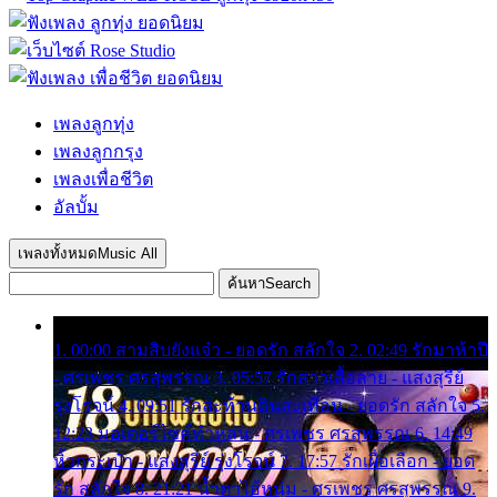
เพลงลูกทุ่ง
เพลงลูกกรุง
เพลงเพื่อชีวิต
อัลบั้ม
เพลงทั้งหมด
Music All
ค้นหา
Search
1. 00:00 สามสิบยังแจ๋ว - ยอดรัก สลักใจ 2. 02:49 รักมาห้าปี
- ศรเพชร ศรสุพรรณ 3. 05:57 รักสาวเสื้อลาย - แสงสุรีย์
รุ่งโรจน์ 4. 09:51 รักสะท้านดินสะเทือน - ยอดรัก สลักใจ 5.
12:23 มอเตอร์ไซค์ทำหล่น - ศรเพชร ศรสุพรรณ 6. 14:49
หิ้วกระเป๋า - แสงสุรีย์ รุ่งโรจน์ 7. 17:57 รักเผื่อเลือก - ยอด
รัก สลักใจ 8. 21:21 น้ำตาไอ้หนุ่ม - ศรเพชร ศรสุพรรณ 9.