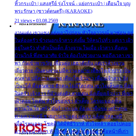
หิ้วกระเป๋า | แสงสุรีย์ รุ่งโรจน์ - แย่งกระเป๋า | เตือนใจ บุญ
พระรักษา (ซาวด์ดนตรี) (KARAOKE)
21 views • 03.08.2569
งานแต่ง เขาแซง แย่งเอาไปก่อน หัวใจอาวรณ์ มาซ่อน อยู่
ในห้องครัว ข้างนอกเจ้าสาว ส่งยิ้ม ให้คนไปทั่ว แต่เรา เฝ้า
อยู่ในครัว ทำตัวเป็นเด็ก ล้างจาน ในเมื่อ เจ้าสาว คือคน
บ้านใกล้ พึ่งพาอาศัย จำใจ ต้องไปช่วยงาน พอถึงเวลา เขา
พา กันเข้าพาขวัญ เพื่อนฝูง เฮฮาดังลั่น แต่เราล้างจาน
เดียวดาย เป็นคนพ่าย บ่มีความหมาย เคียงใจเจ้าบ่าว เป็น
คนพ่าย บ่มีความหมาย เคียงใจเจ้าบ่าว เพื่อนเจ้าสาว ยัง
เป็นบ่ได้ คือคนพ่าย ฮักคน ไม่มีใครสน เขาไม่เห็นคน ที่อยู่
ในครัว เจ้าสาว ก็มัวแต่งตัว สวยเด่น นั่งเคียงเจ้าบ่าว ที่เขา
เฝ้าคอย ใจเต้น หัวใจของเรา ลำเค็ญ ใครจะมองเห็น
ความใน ใจ เศร้า มันร้าวระบม ต้องมาขื่นขม เศร้าตรม
ท่ามความสุขี ช่วยงานเขาแต่ง แต่เรา แล้งมาหลายปี
เมื่อไรหนอจะ โชคดี ได้มีพิธีวิวาห์ หัวใจหล้า คอยไปคอย
มา คือหน้าที่เก่า หัวใจหล้า คอยไปคอยมา คือหน้าที่เก่า