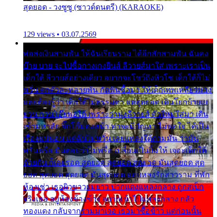
สุดยอด - วงซูซู (ซาวด์ดนตรี) (KARAOKE)
129 views • 03.07.2569
พ่อส่งเงินสามพัน ให้ฉันเรียนราม ได้อีกสักสามพัน ฉันคง
บ๊าย บาย จะไปซื้อกางเกงยีนส์ ลีวายส์มาใส่ เพราะเราเป็น
เด็กใต้ ลีวายส์อย่างเดียว อยากจะโชว์ถึงหิวโซ เด็กใต้ก็ไม่
หวั่น ตกตัวละหลายพัน กัดฟันซื้อมา ให้เด็กเทพเหลียวมอง
และต้องรู้ว่า เด็กใต้ไม่ธรรมดา แต่สุดยอด เดินโยกย้ายเย
ยวน กวนโอ๊ยพอได้ เพราะว่านุ่งลีวายส์ ตัวใหม่ใส่มา เดิน
เข้ามหาลัย จิ๊กโก๊มองหน้า ท่าจะมีปัญหา ไม่พอใจ ได้เป็น
เรื่องแน่นอน แต่ฉันไม่หวั่น เลยแหลงใต้ถามมัน ว่ามัน
พรั่นพรือ มันตอบว่าไม่พรื่อ เปลี่ยนเป็นยิ้มให้ เจอะเด็กใต้
ด้วยกัน ก็เลยรอด สุดยอด สุดยอด สุดยอด มันสุดยอด สุด
ยอด สุดยอด สุดยอด มันสุดยอด แอบหลงรักสาวราม ที่พัก
ห้องเช่า เธอผิวขาวผมยาว ปากแดงแหลงกลาง ถูกสเป็ก
จริงเธอ อยู่ห้องข้างข้าง อยากเข้าไปแหลงกลาง กลัว
ทองแดง กลับจากรามมาเจอ เธอมาซื้อข้าว แต่ก่อนนั้น