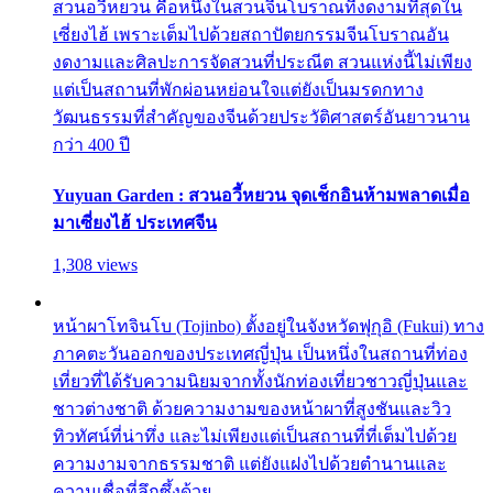
สวนอวี้หยวน คือหนึ่งในสวนจีนโบราณที่งดงามที่สุดใน
เซี่ยงไฮ้ เพราะเต็มไปด้วยสถาปัตยกรรมจีนโบราณอัน
งดงามและศิลปะการจัดสวนที่ประณีต สวนแห่งนี้ไม่เพียง
แต่เป็นสถานที่พักผ่อนหย่อนใจแต่ยังเป็นมรดกทาง
วัฒนธรรมที่สำคัญของจีนด้วยประวัติศาสตร์อันยาวนาน
กว่า 400 ปี
Yuyuan Garden : สวนอวี้หยวน จุดเช็กอินห้ามพลาดเมื่อ
มาเซี่ยงไฮ้ ประเทศจีน
1,308 views
หน้าผาโทจินโบ (Tojinbo) ตั้งอยู่ในจังหวัดฟุกุอิ (Fukui) ทาง
ภาคตะวันออกของประเทศญี่ปุ่น เป็นหนึ่งในสถานที่ท่อง
เที่ยวที่ได้รับความนิยมจากทั้งนักท่องเที่ยวชาวญี่ปุ่นและ
ชาวต่างชาติ ด้วยความงามของหน้าผาที่สูงชันและวิว
ทิวทัศน์ที่น่าทึ่ง และไม่เพียงแต่เป็นสถานที่ที่เต็มไปด้วย
ความงามจากธรรมชาติ แต่ยังแฝงไปด้วยตำนานและ
ความเชื่อที่ลึกซึ้งด้วย