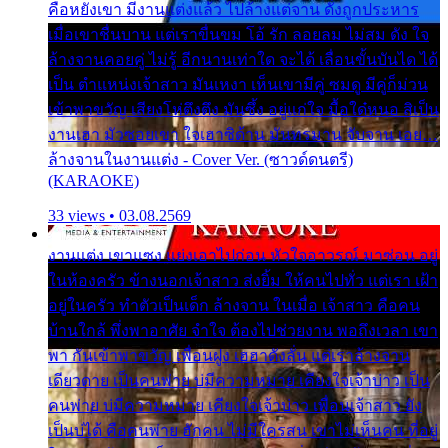
คือหยังเขา มีงานแต่งแล้ว ไปล้างแต่จาน ดั่งถูกประหาร
เมื่อเขาชื่นบาน แต่เราขื่นขม โอ้ รัก ลอยลม ไม่สม ดัง ใจ
ล้างจานคอยคู่ ไม่รู้ อีกนานเท่าใด จะได้ เลื่อนขั้นบันได ได้
เป็น ตำแหน่งเจ้าสาว มันเหงา เห็นเขามีคู่ ซมดู มีคู่ก็ม่วน
เข้าพาขวัญ เสียงโห่ตึงตึง มันซึ้ง อยู่แก่ใจ มื้อใด๋หนอ สิเป็น
งานเฮา มัวซอยเขา ใจเฮาซิด้าน มันทรมาน จับจาน เอย…
ล้างจานในงานแต่ง - Cover Ver. (ซาวด์ดนตรี)
(KARAOKE)
33 views • 03.08.2569
งานแต่ง เขาแซง แย่งเอาไปก่อน หัวใจอาวรณ์ มาซ่อน อยู่
ในห้องครัว ข้างนอกเจ้าสาว ส่งยิ้ม ให้คนไปทั่ว แต่เรา เฝ้า
อยู่ในครัว ทำตัวเป็นเด็ก ล้างจาน ในเมื่อ เจ้าสาว คือคน
บ้านใกล้ พึ่งพาอาศัย จำใจ ต้องไปช่วยงาน พอถึงเวลา เขา
พา กันเข้าพาขวัญ เพื่อนฝูง เฮฮาดังลั่น แต่เราล้างจาน
เดียวดาย เป็นคนพ่าย บ่มีความหมาย เคียงใจเจ้าบ่าว เป็น
คนพ่าย บ่มีความหมาย เคียงใจเจ้าบ่าว เพื่อนเจ้าสาว ยัง
เป็นบ่ได้ คือคนพ่าย ฮักคน ไม่มีใครสน เขาไม่เห็นคน ที่อยู่