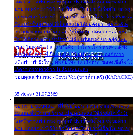
ไมตรี จากแฟนเพลง ทุกทุกที่ ปราณีหลั่งไหล ผมขอฝาก
นาม ยอดรักเอาไว้ โปรดเป็นแรงใจ อย่างนี้เรื่อยไป ขอ อยู่
คู่แฟนเพลง ไม่เคยคิดว่าเก่ง หรือดังกว่าใคร..ใคร พระคุณ
ผู้ฟัง เท่านั้นยิ่งใหญ่ ที่เป็นแรงใจ ให้ผมดังมา.. ขอ องค์เท
วา สถิตฟากฟ้ายิ่งใหญ่ คุ้มภัยให้ท่าน เถิดหนา ขอจงเชื่อ
ใจ ไว้เถิดว่า ตราบชั่วชีวา ไม่ลืมแฟนเพลง ขอ อยู่คู่แฟน
เพลง ไม่เคยคิดว่าเก่ง หรือดังกว่าใคร..ใคร พระคุณผู้ฟัง
เท่านั้นยิ่งใหญ่ ที่เป็นแรงใจ ให้ผมดังมา.. ขอ องค์เทวา
สถิตฟากฟ้ายิ่งใหญ่ คุ้มภัยให้ท่าน เถิดหนา ขอจงเชื่อใจ ไว้
เถิดว่า ตราบชั่วชีวา ไม่ลืมแฟนเพลง
ขอบคุณแฟนเพลง - Cover Ver. (ซาวด์ดนตรี) (KARAOKE)
35 views • 31.07.2569
ขอ กราบ ขอบคุณ.... ที่ได้รับไออุ่น การุณ จากแฟน เพลง
ผมแสนชื่นใจ หายวังเวง เมื่อแฟนเพลง ให้กำลังใจ น้ำใจ
ไมตรี จากแฟนเพลง ทุกทุกที่ ปราณีหลั่งไหล ผมขอฝาก
นาม ยอดรักเอาไว้ โปรดเป็นแรงใจ อย่างนี้เรื่อยไป ขอ อยู่