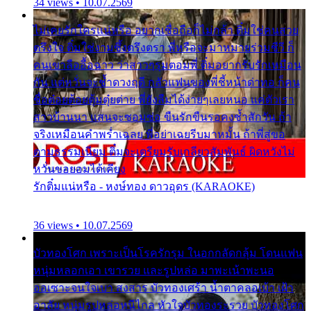
34 views • 10.07.2569
ไม่เคยรักใครแน่หรือ อยากเชื่อถือก็ไม่กล้า ติ๋มใช่คนสวย
ตรึงใจ ติ๋มใช่งามซึ้งตรึงตรา พี่หรือจะมาหมายร่วมชีวี ก็
คนเขาลืออื้อฉาว ว่าสาวๆรุมตอมพี่ ติ๋มอยากรับรักเหมือน
กัน แต่หวั่นจะช้ำดวงฤดี กลัวแฟนของพี่ชี้หน้าด่าทอ ก็คน
ชื่อต๋อยต้อยตุ้มตุ๋ยต่าย พี่ยังลืมได้ง่ายๆเลยหนอ แค่ตัวเรา
สาวบ้านนา แสนจะซอมซ่อ ขืนรักขืนรอคงช้ำสักวัน ถ้า
จริงเหมือนคำพร่ำเฉลย พี่อย่าเฉยรีบมาหมั้น ถ้าพี่สู่ขอ
ตามธรรมเนียม ติ๋มจะเตรียมรับเกลียวสัมพันธ์ ผิดหวังไม่
หวั่นขอยอมได้เคียง
รักติ๋มแน่หรือ - หงษ์ทอง ดาวอุดร (KARAOKE)
36 views • 10.07.2569
บัวทองโศก เพราะเป็นโรครักรุม ในอกกลัดกลุ้ม โดนแฟน
หนุ่มหลอกเอา เขารวย และรูปหล่อ มาพะเน้าพะนอ
ออเซาะจนใจเบา สงสาร บัวทองเศร้า น้ำตาคลอเบ้า เฝ้า
อาลัย หนุ่มรูปหล่อหนีไกล หัวใจบัวทองระรวย บัวทองโศก