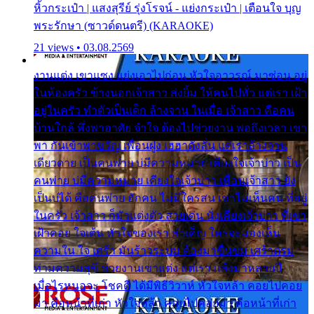
หิ้วกระเป๋า | แสงสุรีย์ รุ่งโรจน์ - แย่งกระเป๋า | เตือนใจ บุญ
พระรักษา (ซาวด์ดนตรี) (KARAOKE)
21 views • 03.08.2569
งานแต่ง เขาแซง แย่งเอาไปก่อน หัวใจอาวรณ์ มาซ่อน อยู่
ในห้องครัว ข้างนอกเจ้าสาว ส่งยิ้ม ให้คนไปทั่ว แต่เรา เฝ้า
อยู่ในครัว ทำตัวเป็นเด็ก ล้างจาน ในเมื่อ เจ้าสาว คือคน
บ้านใกล้ พึ่งพาอาศัย จำใจ ต้องไปช่วยงาน พอถึงเวลา เขา
พา กันเข้าพาขวัญ เพื่อนฝูง เฮฮาดังลั่น แต่เราล้างจาน
เดียวดาย เป็นคนพ่าย บ่มีความหมาย เคียงใจเจ้าบ่าว เป็น
คนพ่าย บ่มีความหมาย เคียงใจเจ้าบ่าว เพื่อนเจ้าสาว ยัง
เป็นบ่ได้ คือคนพ่าย ฮักคน ไม่มีใครสน เขาไม่เห็นคน ที่อยู่
ในครัว เจ้าสาว ก็มัวแต่งตัว สวยเด่น นั่งเคียงเจ้าบ่าว ที่เขา
เฝ้าคอย ใจเต้น หัวใจของเรา ลำเค็ญ ใครจะมองเห็น
ความใน ใจ เศร้า มันร้าวระบม ต้องมาขื่นขม เศร้าตรม
ท่ามความสุขี ช่วยงานเขาแต่ง แต่เรา แล้งมาหลายปี
เมื่อไรหนอจะ โชคดี ได้มีพิธีวิวาห์ หัวใจหล้า คอยไปคอย
มา คือหน้าที่เก่า หัวใจหล้า คอยไปคอยมา คือหน้าที่เก่า