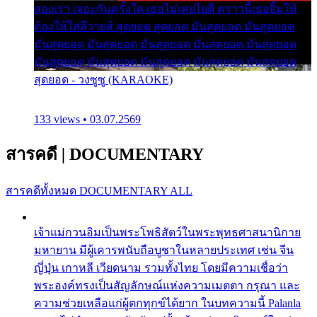
สองเรา เจอะกันครั้งใด เธอไม่เคยไยดี คราวนี้เธอยิ้มให้
ต้องให้ใส่ลีวายส์ สุดยอด สุดยอด มันสุดยอด มันสุดยอด
มันสุดยอด มันสุดยอด มันสุดยอด มันสุดยอด มันสุดยอด
มันสุดยอด มันสุดยอด มันสุดยอด มันสุดยอด มันสุดยอด
สุดยอด - วงซูซู (KARAOKE)
133 views • 03.07.2569
สารคดี
|
DOCUMENTARY
สารคดีทั้งหมด
DOCUMENTARY ALL
เจ้าแม่กวนอิมเป็นพระโพธิสัตว์ในพระพุทธศาสนานิกาย
มหายาน มีผู้เคารพนับถือบูชาในหลายประเทศ เช่น จีน
ญี่ปุ่น เกาหลี เวียดนาม รวมทั้งไทย โดยมีความเชื่อว่า
พระองค์ทรงเป็นสัญลักษณ์แห่งความเมตตา กรุณา และ
ความช่วยเหลือแก่ผู้ตกทุกข์ได้ยาก ในบทความนี้ Palanla