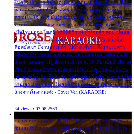
ในครัว เจ้าสาว ก็มัวแต่งตัว สวยเด่น นั่งเคียงเจ้าบ่าว ที่เขา
เฝ้าคอย ใจเต้น หัวใจของเรา ลำเค็ญ ใครจะมองเห็น
ความใน ใจ เศร้า มันร้าวระบม ต้องมาขื่นขม เศร้าตรม
ท่ามความสุขี ช่วยงานเขาแต่ง แต่เรา แล้งมาหลายปี
เมื่อไรหนอจะ โชคดี ได้มีพิธีวิวาห์ หัวใจหล้า คอยไปคอย
มา คือหน้าที่เก่า หัวใจหล้า คอยไปคอยมา คือหน้าที่เก่า
คือหยังเขา มีงานแต่งแล้ว ไปล้างแต่จาน ดั่งถูกประหาร
เมื่อเขาชื่นบาน แต่เราขื่นขม โอ้ รัก ลอยลม ไม่สม ดัง ใจ
ล้างจานคอยคู่ ไม่รู้ อีกนานเท่าใด จะได้ เลื่อนขั้นบันได ได้
เป็น ตำแหน่งเจ้าสาว มันเหงา เห็นเขามีคู่ ซมดู มีคู่ก็ม่วน
เข้าพาขวัญ เสียงโห่ตึงตึง มันซึ้ง อยู่แก่ใจ มื้อใด๋หนอ สิเป็น
งานเฮา มัวซอยเขา ใจเฮาซิด้าน มันทรมาน จับจาน เอย…
ล้างจานในงานแต่ง - Cover Ver. (KARAOKE)
34 views • 03.08.2569
ขอ กราบ ขอบคุณ.... ที่ได้รับไออุ่น การุณ จากแฟน เพลง
ผมแสนชื่นใจ หายวังเวง เมื่อแฟนเพลง ให้กำลังใจ น้ำใจ