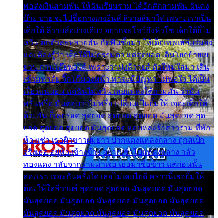
พ่อส่งเงินสามพัน ให้ฉันเรียนราม ได้อีกสักสามพัน ฉันคง
บ๊าย บาย จะไปซื้อกางเกงยีนส์ ลีวายส์มาใส่ เพราะเราเป็น
เด็กใต้ ลีวายส์อย่างเดียว อยากจะโชว์ถึงหิวโซ เด็กใต้ก็ไม่
หวั่น ตกตัวละหลายพัน กัดฟันซื้อมา ให้เด็กเทพเหลียวมอง
และต้องรู้ว่า เด็กใต้ไม่ธรรมดา แต่สุดยอด เดินโยกย้ายเย
ยวน กวนโอ๊ยพอได้ เพราะว่านุ่งลีวายส์ ตัวใหม่ใส่มา เดิน
เข้ามหาลัย จิ๊กโก๊มองหน้า ท่าจะมีปัญหา ไม่พอใจ ได้เป็น
เรื่องแน่นอน แต่ฉันไม่หวั่น เลยแหลงใต้ถามมัน ว่ามัน
พรั่นพรือ มันตอบว่าไม่พรื่อ เปลี่ยนเป็นยิ้มให้ เจอะเด็กใต้
ด้วยกัน ก็เลยรอด สุดยอด สุดยอด สุดยอด มันสุดยอด สุด
ยอด สุดยอด สุดยอด มันสุดยอด แอบหลงรักสาวราม ที่พัก
ห้องเช่า เธอผิวขาวผมยาว ปากแดงแหลงกลาง ถูกสเป็ก
จริงเธอ อยู่ห้องข้างข้าง อยากเข้าไปแหลงกลาง กลัว
ทองแดง กลับจากรามมาเจอ เธอมาซื้อข้าว แต่ก่อนนั้น
สองเรา เจอะกันครั้งใด เธอไม่เคยไยดี คราวนี้เธอยิ้มให้
ต้องให้ใส่ลีวายส์ สุดยอด สุดยอด มันสุดยอด มันสุดยอด
มันสุดยอด มันสุดยอด มันสุดยอด มันสุดยอด มันสุดยอด
มันสุดยอด มันสุดยอด มันสุดยอด มันสุดยอด มันสุดยอด