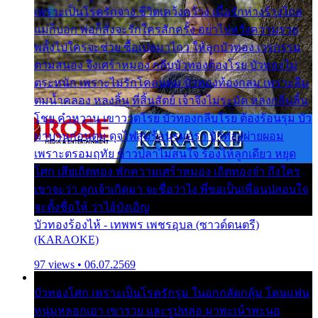
เพราะเป็นโรครักจาง ชีวิตเคว้งคว้าง เมื่อรักห่างร้างไกล
แม่ก็บอก พ่อก็สั่งจะรักใครสักครั้ง อย่าไปหวังความรวย
พลั้งไปใครจะช่วย ซื้อเปลมาไกว ให้ลูกบัวทอง เวรกรรม
ตามสนอง จึงเศร้าหมอง กลีบบัวทองต้องโรย บัวทองไม่
ตระหนัก เพราะไม่รักโคลนตม บัวทองท้องกลม เพราะลืม
ตมน้ำคลอง หลงลิ้น ที่สิ้นสัตย์ เจ้าจึงไม่ระมัด หลงกลิ่นลิ้น
โชย คำหวาน เขาวาดโรย บัวทองกลีบโรย ต้องร้อนรุม บัว
มาบานก่อนตูม ดุจไฟสุมร้อนรุมอุรา บัวทองผ่ายผอม
เพราะตรอมฤทัย ข้าวปลาไม่สนใจ ร้องไห้ลูกเดียว หยุด
โศก เสียเถิดทอง พักความเศร้าหมอง เถิดทองจ๋า ถึงใคร
เขาจะว่า ลูกเจ้าเกิดมา จะชื่อว่าไง พี่ขอเป็นเพื่อนปลอบใจ
จะตั้งชื่อให้ ว่าไอ้บังเอิญ
บัวทองร้องไห้ - เทพพร เพชรอุบล (ซาวด์ดนตรี)
(KARAOKE)
97 views • 06.07.2569
บัวทองโศก เพราะเป็นโรครักรุม ในอกกลัดกลุ้ม โดนแฟน
หนุ่มหลอกเอา เขารวย และรูปหล่อ มาพะเน้าพะนอ