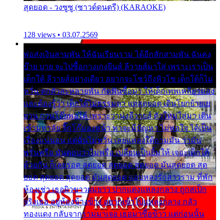
สุดยอด - วงซูซู (ซาวด์ดนตรี) (KARAOKE)
128 views • 03.07.2569
พ่อส่งเงินสามพัน ให้ฉันเรียนราม ได้อีกสักสามพัน ฉันคง
บ๊าย บาย จะไปซื้อกางเกงยีนส์ ลีวายส์มาใส่ เพราะเราเป็น
เด็กใต้ ลีวายส์อย่างเดียว อยากจะโชว์ถึงหิวโซ เด็กใต้ก็ไม่
หวั่น ตกตัวละหลายพัน กัดฟันซื้อมา ให้เด็กเทพเหลียวมอง
และต้องรู้ว่า เด็กใต้ไม่ธรรมดา แต่สุดยอด เดินโยกย้ายเย
ยวน กวนโอ๊ยพอได้ เพราะว่านุ่งลีวายส์ ตัวใหม่ใส่มา เดิน
เข้ามหาลัย จิ๊กโก๊มองหน้า ท่าจะมีปัญหา ไม่พอใจ ได้เป็น
เรื่องแน่นอน แต่ฉันไม่หวั่น เลยแหลงใต้ถามมัน ว่ามัน
พรั่นพรือ มันตอบว่าไม่พรื่อ เปลี่ยนเป็นยิ้มให้ เจอะเด็กใต้
ด้วยกัน ก็เลยรอด สุดยอด สุดยอด สุดยอด มันสุดยอด สุด
ยอด สุดยอด สุดยอด มันสุดยอด แอบหลงรักสาวราม ที่พัก
ห้องเช่า เธอผิวขาวผมยาว ปากแดงแหลงกลาง ถูกสเป็ก
จริงเธอ อยู่ห้องข้างข้าง อยากเข้าไปแหลงกลาง กลัว
ทองแดง กลับจากรามมาเจอ เธอมาซื้อข้าว แต่ก่อนนั้น