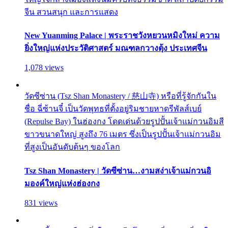
จีน สวนสนุก และการแสดง
New Yuanming Palace | พระราชวังหยวนหมิงใหม่ ความ
ยิ่งใหญ่แห่งประวัติศาสตร์ มณฑลกวางตุ้ง ประเทศจีน
1,078 views
วัดซีซ่าน (Tsz Shan Monastery / 慈山寺) หรือที่รู้จักกันใน
ชื่อ ฉี่ซ้านจี๋ เป็นวัดพุทธที่ตั้งอยู่ริมชายหาดรีพัลส์เบย์
(Repulse Bay) ในฮ่องกง โดดเด่นด้วยรูปปั้นเจ้าแม่กวนอิมสี
ขาวขนาดใหญ่ สูงถึง 76 เมตร ซึ่งเป็นรูปปั้นเจ้าแม่กวนอิม
ที่สูงเป็นอันดับต้นๆ ของโลก
Tsz Shan Monastery | วัดซีซ่าน…งามสง่าเจ้าแม่กวนอิ
มองค์ใหญ่แห่งฮ่องกง
831 views