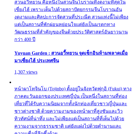
สวนอวี้หยวน คือหนึ่งในสวนจีนโบราณที่งดงามที่สุดใน
เซี่ยงไฮ้ เพราะเต็มไปด้วยสถาปัตยกรรมจีนโบราณอัน
งดงามและศิลปะการจัดสวนที่ประณีต สวนแห่งนี้ไม่เพียง
แต่เป็นสถานที่พักผ่อนหย่อนใจแต่ยังเป็นมรดกทาง
วัฒนธรรมที่สำคัญของจีนด้วยประวัติศาสตร์อันยาวนาน
กว่า 400 ปี
Yuyuan Garden : สวนอวี้หยวน จุดเช็กอินห้ามพลาดเมื่อ
มาเซี่ยงไฮ้ ประเทศจีน
1,307 views
หน้าผาโทจินโบ (Tojinbo) ตั้งอยู่ในจังหวัดฟุกุอิ (Fukui) ทาง
ภาคตะวันออกของประเทศญี่ปุ่น เป็นหนึ่งในสถานที่ท่อง
เที่ยวที่ได้รับความนิยมจากทั้งนักท่องเที่ยวชาวญี่ปุ่นและ
ชาวต่างชาติ ด้วยความงามของหน้าผาที่สูงชันและวิว
ทิวทัศน์ที่น่าทึ่ง และไม่เพียงแต่เป็นสถานที่ที่เต็มไปด้วย
ความงามจากธรรมชาติ แต่ยังแฝงไปด้วยตำนานและ
ความเชื่อที่ลึกซึ้งด้วย