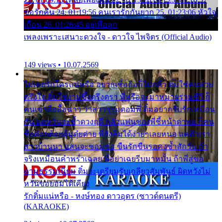
ขอรักคืน 24. 01:19:56 คนเรารักกันยาก 25. 01:23:06 หัวใจ
เถื่อน 26. 01:26:45 อยู่เพื่อลูก
เพลงเพราะเสนาะดวงใจ - ดาวใจ ไพจิตร (Official Audio)
149 views • 10.07.2569
ไม่เคยรักใครแน่หรือ อยากเชื่อถือก็ไม่กล้า ติ๋มใช่คนสวย
ตรึงใจ ติ๋มใช่งามซึ้งตรึงตรา พี่หรือจะมาหมายร่วมชีวี ก็
คนเขาลืออื้อฉาว ว่าสาวๆรุมตอมพี่ ติ๋มอยากรับรักเหมือน
กัน แต่หวั่นจะช้ำดวงฤดี กลัวแฟนของพี่ชี้หน้าด่าทอ ก็คน
ชื่อต๋อยต้อยตุ้มตุ๋ยต่าย พี่ยังลืมได้ง่ายๆเลยหนอ แค่ตัวเรา
สาวบ้านนา แสนจะซอมซ่อ ขืนรักขืนรอคงช้ำสักวัน ถ้า
จริงเหมือนคำพร่ำเฉลย พี่อย่าเฉยรีบมาหมั้น ถ้าพี่สู่ขอ
ตามธรรมเนียม ติ๋มจะเตรียมรับเกลียวสัมพันธ์ ผิดหวังไม่
หวั่นขอยอมได้เคียง
รักติ๋มแน่หรือ - หงษ์ทอง ดาวอุดร (ซาวด์ดนตรี)
(KARAOKE)