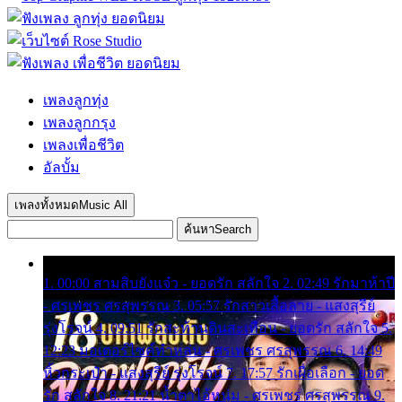
เพลงลูกทุ่ง
เพลงลูกกรุง
เพลงเพื่อชีวิต
อัลบั้ม
เพลงทั้งหมด
Music All
ค้นหา
Search
1. 00:00 สามสิบยังแจ๋ว - ยอดรัก สลักใจ 2. 02:49 รักมาห้าปี
- ศรเพชร ศรสุพรรณ 3. 05:57 รักสาวเสื้อลาย - แสงสุรีย์
รุ่งโรจน์ 4. 09:51 รักสะท้านดินสะเทือน - ยอดรัก สลักใจ 5.
12:23 มอเตอร์ไซค์ทำหล่น - ศรเพชร ศรสุพรรณ 6. 14:49
หิ้วกระเป๋า - แสงสุรีย์ รุ่งโรจน์ 7. 17:57 รักเผื่อเลือก - ยอด
รัก สลักใจ 8. 21:21 น้ำตาไอ้หนุ่ม - ศรเพชร ศรสุพรรณ 9.