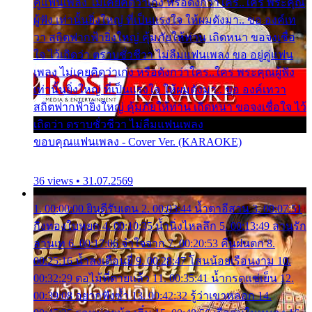
คู่แฟนเพลง ไม่เคยคิดว่าเก่ง หรือดังกว่าใคร..ใคร พระคุณ
ผู้ฟัง เท่านั้นยิ่งใหญ่ ที่เป็นแรงใจ ให้ผมดังมา.. ขอ องค์เท
วา สถิตฟากฟ้ายิ่งใหญ่ คุ้มภัยให้ท่าน เถิดหนา ขอจงเชื่อ
ใจ ไว้เถิดว่า ตราบชั่วชีวา ไม่ลืมแฟนเพลง ขอ อยู่คู่แฟน
เพลง ไม่เคยคิดว่าเก่ง หรือดังกว่าใคร..ใคร พระคุณผู้ฟัง
เท่านั้นยิ่งใหญ่ ที่เป็นแรงใจ ให้ผมดังมา.. ขอ องค์เทวา
สถิตฟากฟ้ายิ่งใหญ่ คุ้มภัยให้ท่าน เถิดหนา ขอจงเชื่อใจ ไว้
เถิดว่า ตราบชั่วชีวา ไม่ลืมแฟนเพลง
ขอบคุณแฟนเพลง - Cover Ver. (KARAOKE)
36 views • 31.07.2569
1. 00:00:00 ยินดีรับเดน 2. 00:03:44 น้ำตาอีสาน 3. 00:07:51
กิ่งทองใบหยก 4. 00:10:35 น้ำนิ่งไหลลึก 5. 00:13:49 ลานรัก
ลานเท 6. 00:17:06 จำใจจาก 7. 00:20:53 คืนฝนตก 8.
00:25:16 น้ำลงเดือนยี่ 9. 00:28:47 โสนน้อยเรือนงาม 10.
00:32:29 ตอไม้ที่ตายแล้ว 11. 00:35:41 น้ำกรดแช่เย็น 12.
00:39:08 อยากฟังซ้ำ 13. 00:42:32 รู้ว่าเขาหลอก 14.