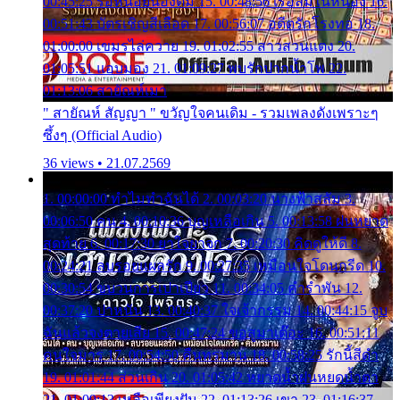
00:45:25 รอหน่อยน้องติ๋ม 15. 00:48:56 เรือล่มในหนอง 16.
00:51:43 บัตรเชิญสีเลือด 17. 00:56:07 อดีตรักโรงทอ 18.
01:00:00 เขมรไล่ควาย 19. 01:02:55 สาวสวนแตง 20.
01:05:51 แอบมอง 21. 01:09:27 พบรักปากน้ำโพ 22.
01:13:06 สายัณห์เมา
" สายัณห์ สัญญา " ขวัญใจคนเดิม - รวมเพลงดังเพราะๆ
ซึ้งๆ (Official Audio)
36 views • 21.07.2569
1. 00:00:00 ทำไมทำฉันได้ 2. 00:03:20 นางฟ้าสลัม 3.
00:06:50 คน 4. 00:10:36 บุญเหลือเกิน 5. 00:13:58 ฝนหยาด
สุดท้าย 6. 00:17:30 ยาใจยาจก 7. 00:20:30 คิดดูให้ดี 8.
00:24:21 ลบรอยแผลรัก 9. 00:27:35 เหมือนใจโดนกรีด 10.
00:30:54 ขบวนการเปาเปียว 11. 00:34:05 คำรำพัน 12.
00:37:20 ปาหนัน 13. 00:40:37 ใจเจ้ากรรม 14. 00:44:15 จูบ
ฉันแล้วจงตายเสีย 15. 00:47:24 ขอสูมาเต๊อะ 16. 00:51:11
คนใจมาร 17. 00:54:50 คืนทรมาน 18. 00:58:25 รักนี้สีดำ
19. 01:01:44 ส่วนเกิน 20. 01:05:42 หยาดน้ำฝนหยดน้ำตา
21. 01:09:13 เหลือเพียงฝัน 22. 01:13:26 เขา 23. 01:16:37