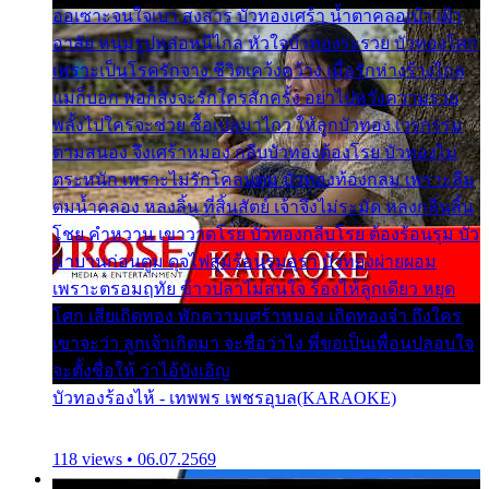
ออเซาะจนใจเบา สงสาร บัวทองเศร้า น้ำตาคลอเบ้า เฝ้า
อาลัย หนุ่มรูปหล่อหนีไกล หัวใจบัวทองระรวย บัวทองโศก
เพราะเป็นโรครักจาง ชีวิตเคว้งคว้าง เมื่อรักห่างร้างไกล
แม่ก็บอก พ่อก็สั่งจะรักใครสักครั้ง อย่าไปหวังความรวย
พลั้งไปใครจะช่วย ซื้อเปลมาไกว ให้ลูกบัวทอง เวรกรรม
ตามสนอง จึงเศร้าหมอง กลีบบัวทองต้องโรย บัวทองไม่
ตระหนัก เพราะไม่รักโคลนตม บัวทองท้องกลม เพราะลืม
ตมน้ำคลอง หลงลิ้น ที่สิ้นสัตย์ เจ้าจึงไม่ระมัด หลงกลิ่นลิ้น
โชย คำหวาน เขาวาดโรย บัวทองกลีบโรย ต้องร้อนรุม บัว
มาบานก่อนตูม ดุจไฟสุมร้อนรุมอุรา บัวทองผ่ายผอม
เพราะตรอมฤทัย ข้าวปลาไม่สนใจ ร้องไห้ลูกเดียว หยุด
โศก เสียเถิดทอง พักความเศร้าหมอง เถิดทองจ๋า ถึงใคร
เขาจะว่า ลูกเจ้าเกิดมา จะชื่อว่าไง พี่ขอเป็นเพื่อนปลอบใจ
จะตั้งชื่อให้ ว่าไอ้บังเอิญ
บัวทองร้องไห้ - เทพพร เพชรอุบล(KARAOKE)
118 views • 06.07.2569