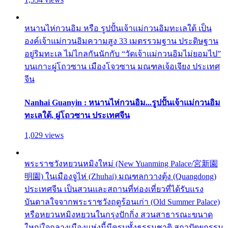
หนานไห่กวนอิม หรือ รูปปั้นเจ้าแม่กวนอิมทะเลใต้ เป็น
องค์เจ้าแม่กวนอิมความสูง 33 เมตรรวมฐาน ประดิษฐาน
อยู่ริมทะเล ไม่ไกลกันนักกับ “วัดเจ้าแม่กวนอิมไม่ยอมไป”
บนเกาะผู่โถวซาน เมืองโจวซาน มณฑลเจ้อเจียง ประเทศ
จีน
Nanhai Guanyin : หนานไห่กวนอิม...รูปปั้นเจ้าแม่กวนอิม
ทะเลใต้, ผู่โถวซาน ประเทศจีน
1,029 views
พระราชวังหยวนหมิงใหม่ (New Yuanming Palace/宮新園
明園) ในเมืองจูไห่ (Zhuhai) มณฑลกวางตุ้ง (Quangdong)
ประเทศจีน เป็นสวนและสถานที่ท่องเที่ยวที่ได้รับแรง
บันดาลใจจากพระราชวังฤดูร้อนเก่า (Old Summer Palace)
หรือหยวนหมิงหยวนในกรุงปักกิ่ง สวนสาธารณะขนาด
ใหญ่ใจกลางเมืองแห่งนี้มีครบทั้งธรรมชาติ สถาปัตยกรรม