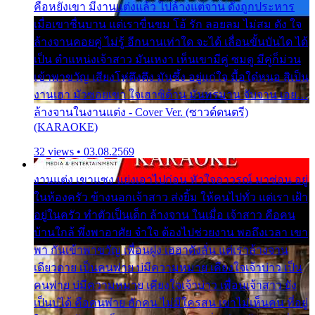
คือหยังเขา มีงานแต่งแล้ว ไปล้างแต่จาน ดั่งถูกประหาร
เมื่อเขาชื่นบาน แต่เราขื่นขม โอ้ รัก ลอยลม ไม่สม ดัง ใจ
ล้างจานคอยคู่ ไม่รู้ อีกนานเท่าใด จะได้ เลื่อนขั้นบันได ได้
เป็น ตำแหน่งเจ้าสาว มันเหงา เห็นเขามีคู่ ซมดู มีคู่ก็ม่วน
เข้าพาขวัญ เสียงโห่ตึงตึง มันซึ้ง อยู่แก่ใจ มื้อใด๋หนอ สิเป็น
งานเฮา มัวซอยเขา ใจเฮาซิด้าน มันทรมาน จับจาน เอย…
ล้างจานในงานแต่ง - Cover Ver. (ซาวด์ดนตรี)
(KARAOKE)
32 views • 03.08.2569
งานแต่ง เขาแซง แย่งเอาไปก่อน หัวใจอาวรณ์ มาซ่อน อยู่
ในห้องครัว ข้างนอกเจ้าสาว ส่งยิ้ม ให้คนไปทั่ว แต่เรา เฝ้า
อยู่ในครัว ทำตัวเป็นเด็ก ล้างจาน ในเมื่อ เจ้าสาว คือคน
บ้านใกล้ พึ่งพาอาศัย จำใจ ต้องไปช่วยงาน พอถึงเวลา เขา
พา กันเข้าพาขวัญ เพื่อนฝูง เฮฮาดังลั่น แต่เราล้างจาน
เดียวดาย เป็นคนพ่าย บ่มีความหมาย เคียงใจเจ้าบ่าว เป็น
คนพ่าย บ่มีความหมาย เคียงใจเจ้าบ่าว เพื่อนเจ้าสาว ยัง
เป็นบ่ได้ คือคนพ่าย ฮักคน ไม่มีใครสน เขาไม่เห็นคน ที่อยู่