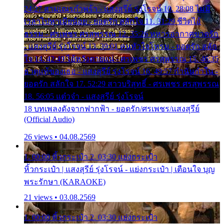
24:27 สามเณรกำพร้า - แสงสุรีย์ รุ่งโรจน์ 10. 28:08 ไม่มี
เวลาไปหาเมียน้อย - ยอดรัก สลักใจ 11. 31:29 ชีวิตไอ้
ธรรม - ศรเพชร ศรสุพรรณ 12. 35:26 ทหารอากาศขาดรัก
- แสงสุรีย์ รุ่งโรจน์ 13. 39:01 คนหัวใจโทรม - ยอดรัก สลัก
ใจ 14. 42:49 ไอ้หวังตายแน่ - ศรเพชร ศรสุพรรณ 15. 46:35
ธาตุแท้ของเธอ - แสงสุรีย์ รุ่งโรจน์ 16. 49:57 กำนันกำใน -
ยอดรัก สลักใจ 17. 52:29 สาวบริสุทธิ์ - ศรเพชร ศรสุพรรณ
18. 56:05 แต๋วจ๋า - แสงสุรีย์ รุ่งโรจน์
18 บทเพลงดังจากฟากฟ้า - ยอดรัก/ศรเพชร/แสงสุรีย์
(Official Audio)
26 views • 04.08.2569
1. 00:00 หิ้วกระเป๋า 2. 03:30 แย่งกระเป๋า
หิ้วกระเป๋า | แสงสุรีย์ รุ่งโรจน์ - แย่งกระเป๋า | เตือนใจ บุญ
พระรักษา (KARAOKE)
21 views • 03.08.2569
1. 00:00 หิ้วกระเป๋า 2. 03:30 แย่งกระเป๋า