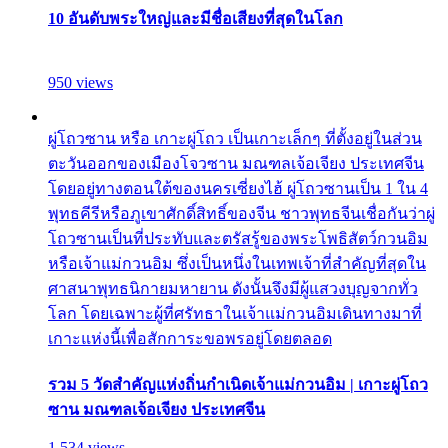
10 อันดับพระใหญ่และมีชื่อเสียงที่สุดในโลก
950 views
ผู่โถวซาน หรือ เกาะผู่โถว เป็นเกาะเล็กๆ ที่ตั้งอยู่ในส่วน
ตะวันออกของเมืองโจวซาน มณฑลเจ้อเจียง ประเทศจีน
โดยอยู่ทางตอนใต้ของนครเซี่ยงไฮ้ ผู่โถวซานเป็น 1 ใน 4
พุทธคีรีหรือภูเขาศักดิ์สิทธิ์ของจีน ชาวพุทธจีนเชื่อกันว่าผู่
โถวซานเป็นที่ประทับและตรัสรู้ของพระโพธิสัตว์กวนอิม
หรือเจ้าแม่กวนอิม ซึ่งเป็นหนึ่งในเทพเจ้าที่สำคัญที่สุดใน
ศาสนาพุทธนิกายมหายาน ดังนั้นจึงมีผู้แสวงบุญจากทั่ว
โลก โดยเฉพาะผู้ที่ศรัทธาในเจ้าแม่กวนอิมเดินทางมาที่
เกาะแห่งนี้เพื่อสักการะขอพรอยู่โดยตลอด
รวม 5 วัดสำคัญแห่งถิ่นกำเนิดเจ้าแม่กวนอิม | เกาะผู่โถว
ซาน มณฑลเจ้อเจียง ประเทศจีน
1,534 views