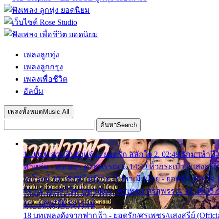
เพลงลูกทุ่ง
เพลงลูกกรุง
เพลงเพื่อชีวิต
อัลบั้ม
เพลงทั้งหมด
Music All
ค้นหา
Search
1. 00:00 สามสิบยังแจ๋ว - ยอดรัก สลักใจ 2. 02:49 รักมาห้าปี
ทำหล่น - ศรเพชร ศรสุพรรณ 6. 14:49 หิ้วกระเป๋า - แสงสุรีย์ 
รุ่งโรจน์ 10. 28:08 ไม่มีเวลาไปหาเมียน้อย - ยอดรัก สลักใ
ใจ 14. 42:49 ไอ้หวังตายแน่ - ศรเพชร ศรสุพรรณ 15. 46:35 ธา
จ๋า - แสงสุรีย์ รุ่งโรจน์
18 บทเพลงดังจากฟากฟ้า - ยอดรัก/ศรเพชร/แสงสุรีย์ (Officia