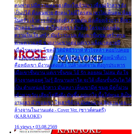
คนพ่าย บ่มีความหมาย เคียงใจเจ้าบ่าว เพื่อนเจ้าสาว ยัง
เป็นบ่ได้ คือคนพ่าย ฮักคน ไม่มีใครสน เขาไม่เห็นคน ที่อยู่
ในครัว เจ้าสาว ก็มัวแต่งตัว สวยเด่น นั่งเคียงเจ้าบ่าว ที่เขา
เฝ้าคอย ใจเต้น หัวใจของเรา ลำเค็ญ ใครจะมองเห็น
ความใน ใจ เศร้า มันร้าวระบม ต้องมาขื่นขม เศร้าตรม
ท่ามความสุขี ช่วยงานเขาแต่ง แต่เรา แล้งมาหลายปี
เมื่อไรหนอจะ โชคดี ได้มีพิธีวิวาห์ หัวใจหล้า คอยไปคอย
มา คือหน้าที่เก่า หัวใจหล้า คอยไปคอยมา คือหน้าที่เก่า
คือหยังเขา มีงานแต่งแล้ว ไปล้างแต่จาน ดั่งถูกประหาร
เมื่อเขาชื่นบาน แต่เราขื่นขม โอ้ รัก ลอยลม ไม่สม ดัง ใจ
ล้างจานคอยคู่ ไม่รู้ อีกนานเท่าใด จะได้ เลื่อนขั้นบันได ได้
เป็น ตำแหน่งเจ้าสาว มันเหงา เห็นเขามีคู่ ซมดู มีคู่ก็ม่วน
เข้าพาขวัญ เสียงโห่ตึงตึง มันซึ้ง อยู่แก่ใจ มื้อใด๋หนอ สิเป็น
งานเฮา มัวซอยเขา ใจเฮาซิด้าน มันทรมาน จับจาน เอย…
ล้างจานในงานแต่ง - Cover Ver. (ซาวด์ดนตรี)
(KARAOKE)
16 views • 03.08.2569