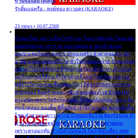
หวั่นขอยอมได้เคียง
รักติ๋มแน่หรือ - หงษ์ทอง ดาวอุดร (KARAOKE)
23 views • 10.07.2569
บัวทองโศก เพราะเป็นโรครักรุม ในอกกลัดกลุ้ม โดนแฟน
หนุ่มหลอกเอา เขารวย และรูปหล่อ มาพะเน้าพะนอ
ออเซาะจนใจเบา สงสาร บัวทองเศร้า น้ำตาคลอเบ้า เฝ้า
อาลัย หนุ่มรูปหล่อหนีไกล หัวใจบัวทองระรวย บัวทองโศก
เพราะเป็นโรครักจาง ชีวิตเคว้งคว้าง เมื่อรักห่างร้างไกล
แม่ก็บอก พ่อก็สั่งจะรักใครสักครั้ง อย่าไปหวังความรวย
พลั้งไปใครจะช่วย ซื้อเปลมาไกว ให้ลูกบัวทอง เวรกรรม
ตามสนอง จึงเศร้าหมอง กลีบบัวทองต้องโรย บัวทองไม่
ตระหนัก เพราะไม่รักโคลนตม บัวทองท้องกลม เพราะลืม
ตมน้ำคลอง หลงลิ้น ที่สิ้นสัตย์ เจ้าจึงไม่ระมัด หลงกลิ่นลิ้น
โชย คำหวาน เขาวาดโรย บัวทองกลีบโรย ต้องร้อนรุม บัว
มาบานก่อนตูม ดุจไฟสุมร้อนรุมอุรา บัวทองผ่ายผอม
เพราะตรอมฤทัย ข้าวปลาไม่สนใจ ร้องไห้ลูกเดียว หยุด