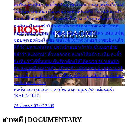
ละกันเกี้ยวกันก่อน เกี้ยวกันก่อน ละสะออนนำพี่เฮ็ดจังได๋สิ
ได้เป็นของพี่ สนองไมตรีน้องแหน่เป็นหยัง อย่าหลับตาซัง
ซะเด้ออ้าย หงษ์ทองไม่เคยรักใคร ดวงใจขาดใครเขาจอง
หงษ์ทองไม่เคยรักใคร ดวงใจขาดใครเขาจอง หัวใจทุก
ห้องว่างเปล่าเสมอ ไม่เคยจะเผลอละเมอถึงใคร แม้น แม้น
ชอบจงจองห้องใจ ขอ ขอให้มีใจรักจริง อย่ามาขออิง แล้ว
พี่ก็วิ่งไปหาแฟนใหม่ บ่จริงอ้ายอย่าเว้ากัน ขั่นบ่เอาอ้าย
อย่าว่า ละอย่ามา ตั๋วหลอกล่อ ละพอให้แต่กระเทิน ละตั๋ว
กะเทินว่าได้ขึ้นหย่ม ต้นสีดาต้องให้ได้หน่วย อย่าเล่นบัก
ตุ๋น ละแต่เพียงหง่าเค้า แล้วยาอ้ายขัดต่อสน นั่นดอกวนาสิ
กายหน้า วนาสิกายหน้า โอ๊ยหงษ์น้องนางมักอ้ายแท้เด้ ละ
อกสิเพแต่นำอ้าย
หงษ์ทองคะนองลำ - หงษ์ทอง ดาวอุดร (ซาวด์ดนตรี)
(KARAOKE)
73 views • 03.07.2569
สารคดี
|
DOCUMENTARY