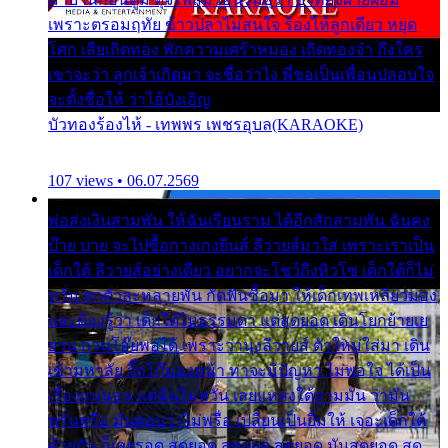
เพราะตรอมฤทัย ข้าวปลาไม่สนใจ ร้องไห้ลูกเดียว หยุด
โศก เสียเถิดทอง พักความเศร้าหมอง เถิดทองจ๋า ถึงใคร
เขาจะว่า ลูกเจ้าเกิดมา จะชื่อว่าไง พี่ขอเป็นเพื่อนปลอบใจ
จะตั้งชื่อให้ ว่าไอ้บังเอิญ
บัวทองร้องไห้ - เทพพร เพชรอุบล(KARAOKE)
107 views • 06.07.2569
พ่อส่งเงินสามพัน ให้ฉันเรียนราม ได้อีกสักสามพัน ฉันคง
บ๊าย บาย จะไปซื้อกางเกงยีนส์ ลีวายส์มาใส่ เพราะเราเป็น
เด็กใต้ ลีวายส์อย่างเดียว อยากจะโชว์ถึงหิวโซ เด็กใต้ก็ไม่
หวั่น ตกตัวละหลายพัน กัดฟันซื้อมา ให้เด็กเทพเหลียวมอง
และต้องรู้ว่า เด็กใต้ไม่ธรรมดา แต่สุดยอด เดินโยกย้ายเย
ยวน กวนโอ๊ยพอได้ เพราะว่านุ่งลีวายส์ ตัวใหม่ใส่มา เดิน
เข้ามหาลัย จิ๊กโก๊มองหน้า ท่าจะมีปัญหา ไม่พอใจ ได้เป็น
เรื่องแน่นอน แต่ฉันไม่หวั่น เลยแหลงใต้ถามมัน ว่ามัน
พรั่นพรือ มันตอบว่าไม่พรื่อ เปลี่ยนเป็นยิ้มให้ เจอะเด็กใต้
ด้วยกัน ก็เลยรอด สุดยอด สุดยอด สุดยอด มันสุดยอด สุด