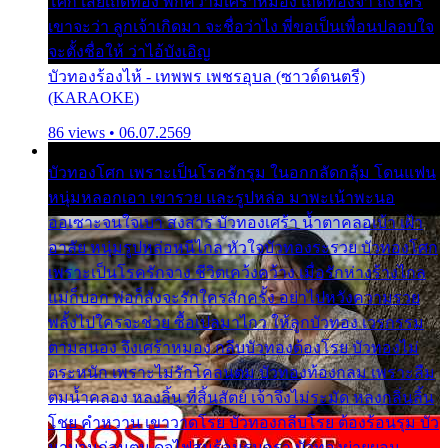
โศก เสียเถิดทอง พักความเศร้าหมอง เถิดทองจ๋า ถึงใคร
เขาจะว่า ลูกเจ้าเกิดมา จะชื่อว่าไง พี่ขอเป็นเพื่อนปลอบใจ
จะตั้งชื่อให้ ว่าไอ้บังเอิญ
บัวทองร้องไห้ - เทพพร เพชรอุบล (ซาวด์ดนตรี)
(KARAOKE)
86 views • 06.07.2569
บัวทองโศก เพราะเป็นโรครักรุม ในอกกลัดกลุ้ม โดนแฟน
หนุ่มหลอกเอา เขารวย และรูปหล่อ มาพะเน้าพะนอ
ออเซาะจนใจเบา สงสาร บัวทองเศร้า น้ำตาคลอเบ้า เฝ้า
อาลัย หนุ่มรูปหล่อหนีไกล หัวใจบัวทองระรวย บัวทองโศก
เพราะเป็นโรครักจาง ชีวิตเคว้งคว้าง เมื่อรักห่างร้างไกล
แม่ก็บอก พ่อก็สั่งจะรักใครสักครั้ง อย่าไปหวังความรวย
พลั้งไปใครจะช่วย ซื้อเปลมาไกว ให้ลูกบัวทอง เวรกรรม
ตามสนอง จึงเศร้าหมอง กลีบบัวทองต้องโรย บัวทองไม่
ตระหนัก เพราะไม่รักโคลนตม บัวทองท้องกลม เพราะลืม
ตมน้ำคลอง หลงลิ้น ที่สิ้นสัตย์ เจ้าจึงไม่ระมัด หลงกลิ่นลิ้น
โชย คำหวาน เขาวาดโรย บัวทองกลีบโรย ต้องร้อนรุม บัว
มาบานก่อนตูม ดุจไฟสุมร้อนรุมอุรา บัวทองผ่ายผอม