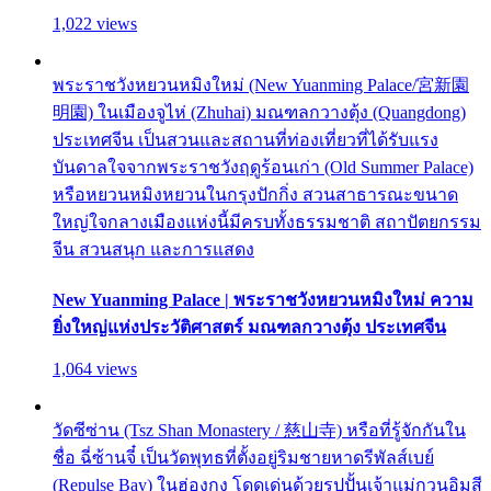
1,022 views
พระราชวังหยวนหมิงใหม่ (New Yuanming Palace/宮新園
明園) ในเมืองจูไห่ (Zhuhai) มณฑลกวางตุ้ง (Quangdong)
ประเทศจีน เป็นสวนและสถานที่ท่องเที่ยวที่ได้รับแรง
บันดาลใจจากพระราชวังฤดูร้อนเก่า (Old Summer Palace)
หรือหยวนหมิงหยวนในกรุงปักกิ่ง สวนสาธารณะขนาด
ใหญ่ใจกลางเมืองแห่งนี้มีครบทั้งธรรมชาติ สถาปัตยกรรม
จีน สวนสนุก และการแสดง
New Yuanming Palace | พระราชวังหยวนหมิงใหม่ ความ
ยิ่งใหญ่แห่งประวัติศาสตร์ มณฑลกวางตุ้ง ประเทศจีน
1,064 views
วัดซีซ่าน (Tsz Shan Monastery / 慈山寺) หรือที่รู้จักกันใน
ชื่อ ฉี่ซ้านจี๋ เป็นวัดพุทธที่ตั้งอยู่ริมชายหาดรีพัลส์เบย์
(Repulse Bay) ในฮ่องกง โดดเด่นด้วยรูปปั้นเจ้าแม่กวนอิมสี