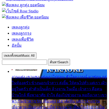
เพลงลูกทุ่ง
เพลงลูกกรุง
เพลงเพื่อชีวิต
อัลบั้ม
เพลงทั้งหมด
Music All
ค้นหา
Search
งานแต่ง เขาแซง แย่งเอาไปก่อน หัวใจอาวรณ์ มาซ่อน อยู่
ในห้องครัว ข้างนอกเจ้าสาว ส่งยิ้ม ให้คนไปทั่ว แต่เรา เฝ้า
อยู่ในครัว ทำตัวเป็นเด็ก ล้างจาน ในเมื่อ เจ้าสาว คือคน
บ้านใกล้ พึ่งพาอาศัย จำใจ ต้องไปช่วยงาน พอถึงเวลา เขา
พา กันเข้าพาขวัญ เพื่อนฝูง เฮฮาดังลั่น แต่เราล้างจาน
เดียวดาย เป็นคนพ่าย บ่มีความหมาย เคียงใจเจ้าบ่าว เป็น