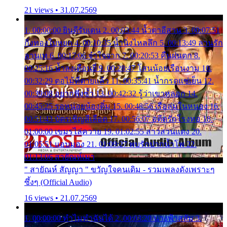
21 views • 31.07.2569
1. 00:00:00 ยินดีรับเดน 2. 00:03:44 น้ำตาอีสาน 3. 00:07:51
กิ่งทองใบหยก 4. 00:10:35 น้ำนิ่งไหลลึก 5. 00:13:49 ลานรัก
ลานเท 6. 00:17:06 จำใจจาก 7. 00:20:53 คืนฝนตก 8.
00:25:16 น้ำลงเดือนยี่ 9. 00:28:47 โสนน้อยเรือนงาม 10.
00:32:29 ตอไม้ที่ตายแล้ว 11. 00:35:41 น้ำกรดแช่เย็น 12.
00:39:08 อยากฟังซ้ำ 13. 00:42:32 รู้ว่าเขาหลอก 14.
00:45:25 รอหน่อยน้องติ๋ม 15. 00:48:56 เรือล่มในหนอง 16.
00:51:43 บัตรเชิญสีเลือด 17. 00:56:07 อดีตรักโรงทอ 18.
01:00:00 เขมรไล่ควาย 19. 01:02:55 สาวสวนแตง 20.
01:05:51 แอบมอง 21. 01:09:27 พบรักปากน้ำโพ 22.
01:13:06 สายัณห์เมา
" สายัณห์ สัญญา " ขวัญใจคนเดิม - รวมเพลงดังเพราะๆ
ซึ้งๆ (Official Audio)
16 views • 21.07.2569
1. 00:00:00 ทำไมทำฉันได้ 2. 00:03:20 นางฟ้าสลัม 3.