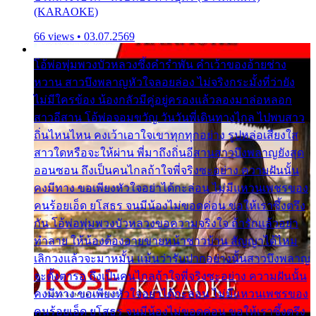
(KARAOKE)
66 views • 03.07.2569
โอ้พ่อพุ่มพวงบัวหลวงซึ้งคำรำพัน คำเว้าของอ้ายช่าง
หวาน สาวบึงพลาญหัวใจลอยล่อง ไม่จริงกระมั้งที่ว่ายัง
ไม่มีใครข้อง น้องกลัวมีคู่อยู่ครองแล้วลองมาล่อหลอก
สาวอีสาน โอ้พ่อจอมขวัญ วันวันพี่เดินทางไกล ไปพบสาว
ถิ่นไหนไหน คงเว้าเอาใจเขาทุกทุกอย่าง รูปหล่อเสียงใส
สาวใดหรือจะให้ผ่าน พี่มาถึงถิ่นอีสานสาวบึงพลาญยังสุด
ออนซอน ถึงเป็นคนไกลถ้าใจพี่จริงซะอย่าง ความฝันนั้น
คงมีทาง ขอเพียงหัวใจอย่าได้กะล่อน ไม่มีแหวนเพชรของ
คนร้อยเอ็ด ยโสธร จนมีน้องไม่ขอดค่อน ขอให้เราซึ้งตรึง
กัน โอ้พ่อพุ่มพวงบัวหลวงขอความจริงใจ ถ้ารักแล้วอย่า
ทำลาย ให้น้องต้องอายขายหน้าชาวบ้าน สัญญาได้ไหม
เลิกวงแล้วจะมาหมั้น แม้นว่ารับปากอย่างนั้นสาวบึงพลาญ
จะตั้งตารอ ถึงเป็นคนไกลถ้าใจพี่จริงซะอย่าง ความฝันนั้น
คงมีทาง ขอเพียงหัวใจอย่าได้กะล่อน ไม่มีแหวนเพชรของ
คนร้อยเอ็ด ยโสธร จนมีน้องไม่ขอดค่อน ขอให้เราซึ้งตรึง