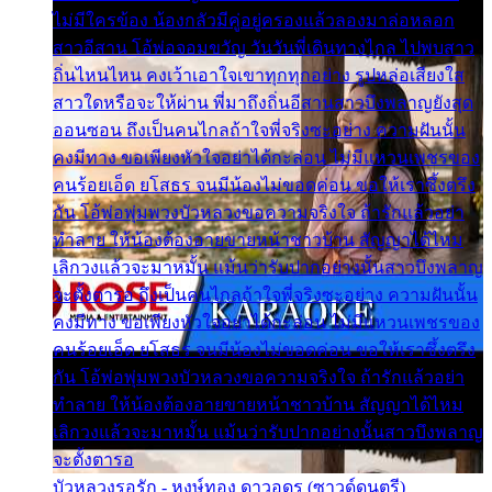
ไม่มีใครข้อง น้องกลัวมีคู่อยู่ครองแล้วลองมาล่อหลอก
สาวอีสาน โอ้พ่อจอมขวัญ วันวันพี่เดินทางไกล ไปพบสาว
ถิ่นไหนไหน คงเว้าเอาใจเขาทุกทุกอย่าง รูปหล่อเสียงใส
สาวใดหรือจะให้ผ่าน พี่มาถึงถิ่นอีสานสาวบึงพลาญยังสุด
ออนซอน ถึงเป็นคนไกลถ้าใจพี่จริงซะอย่าง ความฝันนั้น
คงมีทาง ขอเพียงหัวใจอย่าได้กะล่อน ไม่มีแหวนเพชรของ
คนร้อยเอ็ด ยโสธร จนมีน้องไม่ขอดค่อน ขอให้เราซึ้งตรึง
กัน โอ้พ่อพุ่มพวงบัวหลวงขอความจริงใจ ถ้ารักแล้วอย่า
ทำลาย ให้น้องต้องอายขายหน้าชาวบ้าน สัญญาได้ไหม
เลิกวงแล้วจะมาหมั้น แม้นว่ารับปากอย่างนั้นสาวบึงพลาญ
จะตั้งตารอ ถึงเป็นคนไกลถ้าใจพี่จริงซะอย่าง ความฝันนั้น
คงมีทาง ขอเพียงหัวใจอย่าได้กะล่อน ไม่มีแหวนเพชรของ
คนร้อยเอ็ด ยโสธร จนมีน้องไม่ขอดค่อน ขอให้เราซึ้งตรึง
กัน โอ้พ่อพุ่มพวงบัวหลวงขอความจริงใจ ถ้ารักแล้วอย่า
ทำลาย ให้น้องต้องอายขายหน้าชาวบ้าน สัญญาได้ไหม
เลิกวงแล้วจะมาหมั้น แม้นว่ารับปากอย่างนั้นสาวบึงพลาญ
จะตั้งตารอ
บัวหลวงรอรัก - หงษ์ทอง ดาวอุดร (ซาวด์ดนตรี)