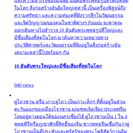
และความสำเร็จของมนุษย์ นั่นคือพระพุทธรูปที่ใหญ่ที่สุด
ในโลก สิ่งก่อสร้างอันยิ่งใหญ่เหล่านี้ เป็นเครื่องพิสูจน์ถึง
ความศรัทธา และความทุ่มเทที่ฝังรากลึกในวัฒนธรรม
และจิตวิญญาณของคนในชาติต่างๆ Palanla จะพาคุณ
ออกเดินทางไปสำรวจ 10 อันดับพระพุทธรูปที่ใหญ่และ
มีชื่อเสียงที่สุดในโลก มาค้นหาความหมายทาง
ประวัติศาสตร์และวัฒนธรรมที่ฝังอยู่ในสิ่งก่อสร้างอัน
งดงามเหล่านี้ไปพร้อมๆ กัน
10 อันดับพระใหญ่และมีชื่อเสียงที่สุดในโลก
940 views
ผู่โถวซาน หรือ เกาะผู่โถว เป็นเกาะเล็กๆ ที่ตั้งอยู่ในส่วน
ตะวันออกของเมืองโจวซาน มณฑลเจ้อเจียง ประเทศจีน
โดยอยู่ทางตอนใต้ของนครเซี่ยงไฮ้ ผู่โถวซานเป็น 1 ใน 4
พุทธคีรีหรือภูเขาศักดิ์สิทธิ์ของจีน ชาวพุทธจีนเชื่อกันว่าผู่
โถวซานเป็นที่ประทับและตรัสรู้ของพระโพธิสัตว์กวนอิม