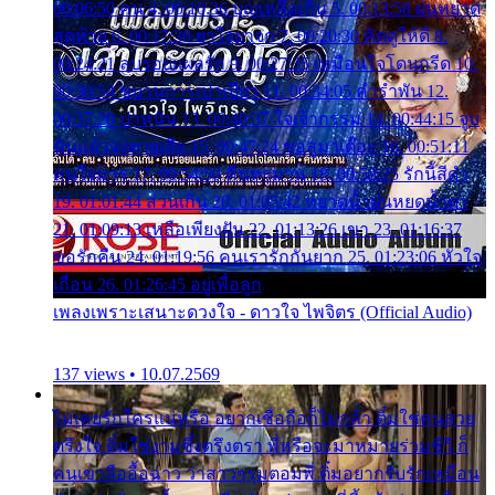
00:06:50 คน 4. 00:10:36 บุญเหลือเกิน 5. 00:13:58 ฝนหยาด
สุดท้าย 6. 00:17:30 ยาใจยาจก 7. 00:20:30 คิดดูให้ดี 8.
00:24:21 ลบรอยแผลรัก 9. 00:27:35 เหมือนใจโดนกรีด 10.
00:30:54 ขบวนการเปาเปียว 11. 00:34:05 คำรำพัน 12.
00:37:20 ปาหนัน 13. 00:40:37 ใจเจ้ากรรม 14. 00:44:15 จูบ
ฉันแล้วจงตายเสีย 15. 00:47:24 ขอสูมาเต๊อะ 16. 00:51:11
คนใจมาร 17. 00:54:50 คืนทรมาน 18. 00:58:25 รักนี้สีดำ
19. 01:01:44 ส่วนเกิน 20. 01:05:42 หยาดน้ำฝนหยดน้ำตา
21. 01:09:13 เหลือเพียงฝัน 22. 01:13:26 เขา 23. 01:16:37
ขอรักคืน 24. 01:19:56 คนเรารักกันยาก 25. 01:23:06 หัวใจ
เถื่อน 26. 01:26:45 อยู่เพื่อลูก
เพลงเพราะเสนาะดวงใจ - ดาวใจ ไพจิตร (Official Audio)
137 views • 10.07.2569
ไม่เคยรักใครแน่หรือ อยากเชื่อถือก็ไม่กล้า ติ๋มใช่คนสวย
ตรึงใจ ติ๋มใช่งามซึ้งตรึงตรา พี่หรือจะมาหมายร่วมชีวี ก็
คนเขาลืออื้อฉาว ว่าสาวๆรุมตอมพี่ ติ๋มอยากรับรักเหมือน