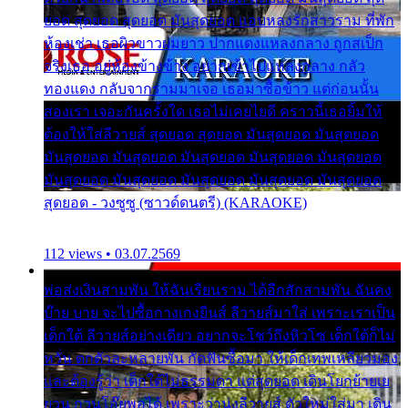
ยอด สุดยอด สุดยอด มันสุดยอด แอบหลงรักสาวราม ที่พัก
ห้องเช่า เธอผิวขาวผมยาว ปากแดงแหลงกลาง ถูกสเป็ก
จริงเธอ อยู่ห้องข้างข้าง อยากเข้าไปแหลงกลาง กลัว
ทองแดง กลับจากรามมาเจอ เธอมาซื้อข้าว แต่ก่อนนั้น
สองเรา เจอะกันครั้งใด เธอไม่เคยไยดี คราวนี้เธอยิ้มให้
ต้องให้ใส่ลีวายส์ สุดยอด สุดยอด มันสุดยอด มันสุดยอด
มันสุดยอด มันสุดยอด มันสุดยอด มันสุดยอด มันสุดยอด
มันสุดยอด มันสุดยอด มันสุดยอด มันสุดยอด มันสุดยอด
สุดยอด - วงซูซู (ซาวด์ดนตรี) (KARAOKE)
112 views • 03.07.2569
พ่อส่งเงินสามพัน ให้ฉันเรียนราม ได้อีกสักสามพัน ฉันคง
บ๊าย บาย จะไปซื้อกางเกงยีนส์ ลีวายส์มาใส่ เพราะเราเป็น
เด็กใต้ ลีวายส์อย่างเดียว อยากจะโชว์ถึงหิวโซ เด็กใต้ก็ไม่
หวั่น ตกตัวละหลายพัน กัดฟันซื้อมา ให้เด็กเทพเหลียวมอง
และต้องรู้ว่า เด็กใต้ไม่ธรรมดา แต่สุดยอด เดินโยกย้ายเย
ยวน กวนโอ๊ยพอได้ เพราะว่านุ่งลีวายส์ ตัวใหม่ใส่มา เดิน