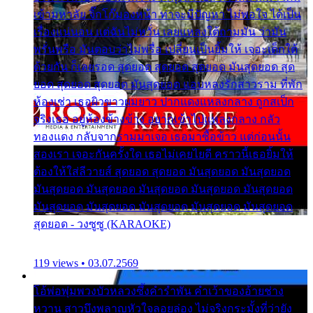
เข้ามหาลัย จิ๊กโก๊มองหน้า ท่าจะมีปัญหา ไม่พอใจ ได้เป็น
เรื่องแน่นอน แต่ฉันไม่หวั่น เลยแหลงใต้ถามมัน ว่ามัน
พรั่นพรือ มันตอบว่าไม่พรื่อ เปลี่ยนเป็นยิ้มให้ เจอะเด็กใต้
ด้วยกัน ก็เลยรอด สุดยอด สุดยอด สุดยอด มันสุดยอด สุด
ยอด สุดยอด สุดยอด มันสุดยอด แอบหลงรักสาวราม ที่พัก
ห้องเช่า เธอผิวขาวผมยาว ปากแดงแหลงกลาง ถูกสเป็ก
จริงเธอ อยู่ห้องข้างข้าง อยากเข้าไปแหลงกลาง กลัว
ทองแดง กลับจากรามมาเจอ เธอมาซื้อข้าว แต่ก่อนนั้น
สองเรา เจอะกันครั้งใด เธอไม่เคยไยดี คราวนี้เธอยิ้มให้
ต้องให้ใส่ลีวายส์ สุดยอด สุดยอด มันสุดยอด มันสุดยอด
มันสุดยอด มันสุดยอด มันสุดยอด มันสุดยอด มันสุดยอด
มันสุดยอด มันสุดยอด มันสุดยอด มันสุดยอด มันสุดยอด
สุดยอด - วงซูซู (KARAOKE)
119 views • 03.07.2569
โอ้พ่อพุ่มพวงบัวหลวงซึ้งคำรำพัน คำเว้าของอ้ายช่าง
หวาน สาวบึงพลาญหัวใจลอยล่อง ไม่จริงกระมั้งที่ว่ายัง