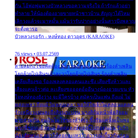
กัน โอ้พ่อพุ่มพวงบัวหลวงขอความจริงใจ ถ้ารักแล้วอย่า
ทำลาย ให้น้องต้องอายขายหน้าชาวบ้าน สัญญาได้ไหม
เลิกวงแล้วจะมาหมั้น แม้นว่ารับปากอย่างนั้นสาวบึงพลาญ
จะตั้งตารอ
บัวหลวงรอรัก - หงษ์ทอง ดาวอุดร (KARAOKE)
76 views • 03.07.2569
สายลมกะโชยพัดต้อง อีสาวหงษ์ทองออกมาร้องลำเพลิน
โยกย้ายไปเสินๆเอ้าละวาโยกย้ายไปเสินๆ ร้องลำเพลิน
เคลียเสียงซอ ร้องเพลงคลอแคนและซึง เสียงซึงห้าวและ
เสียงแคนจ้าวต่อ ละเสียงซอออดอ้ออีนางน้องอวยแขน หัว
ใจหงษ์ทองยังว่าง จะมีใครบ้าง สมัครเป็นแฟน ถึงแม้ ไม่
หล่อเหลา ถึงแม้ ไม่หล่อเหลา ขอให้ใจเจ้าไม่คลอนแคลน
รักเหนียวแน่นละถึงสิจนกะบ่จน นางสิก้มหน้าพ้อสิยอม
ยากฮ่วมกัน จนเงินไม่ใช่ของสำคัญ ซึ้งกันแค่นั้นเป็นพอ
หากพี่ชอบแล้วหนอ ติดต่อหงษ์ทองนี้ไปกอดนอน รับรัก
น้องสักหน่อย อย่าให้คอยละเหว่ว้าอาวรณ์เกี้ยวกันก่อน