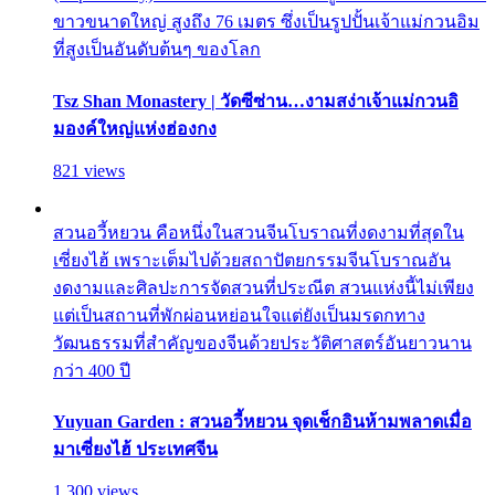
ขาวขนาดใหญ่ สูงถึง 76 เมตร ซึ่งเป็นรูปปั้นเจ้าแม่กวนอิม
ที่สูงเป็นอันดับต้นๆ ของโลก
Tsz Shan Monastery | วัดซีซ่าน…งามสง่าเจ้าแม่กวนอิ
มองค์ใหญ่แห่งฮ่องกง
821 views
สวนอวี้หยวน คือหนึ่งในสวนจีนโบราณที่งดงามที่สุดใน
เซี่ยงไฮ้ เพราะเต็มไปด้วยสถาปัตยกรรมจีนโบราณอัน
งดงามและศิลปะการจัดสวนที่ประณีต สวนแห่งนี้ไม่เพียง
แต่เป็นสถานที่พักผ่อนหย่อนใจแต่ยังเป็นมรดกทาง
วัฒนธรรมที่สำคัญของจีนด้วยประวัติศาสตร์อันยาวนาน
กว่า 400 ปี
Yuyuan Garden : สวนอวี้หยวน จุดเช็กอินห้ามพลาดเมื่อ
มาเซี่ยงไฮ้ ประเทศจีน
1,300 views