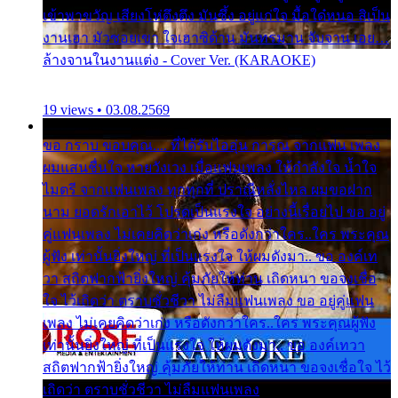
เข้าพาขวัญ เสียงโห่ตึงตึง มันซึ้ง อยู่แก่ใจ มื้อใด๋หนอ สิเป็น
งานเฮา มัวซอยเขา ใจเฮาซิด้าน มันทรมาน จับจาน เอย…
ล้างจานในงานแต่ง - Cover Ver. (KARAOKE)
19 views • 03.08.2569
ขอ กราบ ขอบคุณ.... ที่ได้รับไออุ่น การุณ จากแฟน เพลง
ผมแสนชื่นใจ หายวังเวง เมื่อแฟนเพลง ให้กำลังใจ น้ำใจ
ไมตรี จากแฟนเพลง ทุกทุกที่ ปราณีหลั่งไหล ผมขอฝาก
นาม ยอดรักเอาไว้ โปรดเป็นแรงใจ อย่างนี้เรื่อยไป ขอ อยู่
คู่แฟนเพลง ไม่เคยคิดว่าเก่ง หรือดังกว่าใคร..ใคร พระคุณ
ผู้ฟัง เท่านั้นยิ่งใหญ่ ที่เป็นแรงใจ ให้ผมดังมา.. ขอ องค์เท
วา สถิตฟากฟ้ายิ่งใหญ่ คุ้มภัยให้ท่าน เถิดหนา ขอจงเชื่อ
ใจ ไว้เถิดว่า ตราบชั่วชีวา ไม่ลืมแฟนเพลง ขอ อยู่คู่แฟน
เพลง ไม่เคยคิดว่าเก่ง หรือดังกว่าใคร..ใคร พระคุณผู้ฟัง
เท่านั้นยิ่งใหญ่ ที่เป็นแรงใจ ให้ผมดังมา.. ขอ องค์เทวา
สถิตฟากฟ้ายิ่งใหญ่ คุ้มภัยให้ท่าน เถิดหนา ขอจงเชื่อใจ ไว้
เถิดว่า ตราบชั่วชีวา ไม่ลืมแฟนเพลง