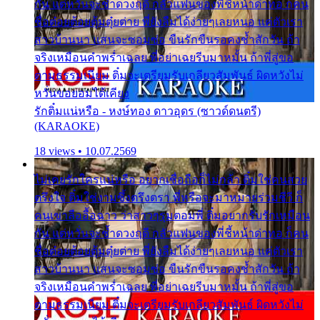
กัน แต่หวั่นจะช้ำดวงฤดี กลัวแฟนของพี่ชี้หน้าด่าทอ ก็คน
ชื่อต๋อยต้อยตุ้มตุ๋ยต่าย พี่ยังลืมได้ง่ายๆเลยหนอ แค่ตัวเรา
สาวบ้านนา แสนจะซอมซ่อ ขืนรักขืนรอคงช้ำสักวัน ถ้า
จริงเหมือนคำพร่ำเฉลย พี่อย่าเฉยรีบมาหมั้น ถ้าพี่สู่ขอ
ตามธรรมเนียม ติ๋มจะเตรียมรับเกลียวสัมพันธ์ ผิดหวังไม่
หวั่นขอยอมได้เคียง
รักติ๋มแน่หรือ - หงษ์ทอง ดาวอุดร (ซาวด์ดนตรี)
(KARAOKE)
18 views • 10.07.2569
ไม่เคยรักใครแน่หรือ อยากเชื่อถือก็ไม่กล้า ติ๋มใช่คนสวย
ตรึงใจ ติ๋มใช่งามซึ้งตรึงตรา พี่หรือจะมาหมายร่วมชีวี ก็
คนเขาลืออื้อฉาว ว่าสาวๆรุมตอมพี่ ติ๋มอยากรับรักเหมือน
กัน แต่หวั่นจะช้ำดวงฤดี กลัวแฟนของพี่ชี้หน้าด่าทอ ก็คน
ชื่อต๋อยต้อยตุ้มตุ๋ยต่าย พี่ยังลืมได้ง่ายๆเลยหนอ แค่ตัวเรา
สาวบ้านนา แสนจะซอมซ่อ ขืนรักขืนรอคงช้ำสักวัน ถ้า
จริงเหมือนคำพร่ำเฉลย พี่อย่าเฉยรีบมาหมั้น ถ้าพี่สู่ขอ
ตามธรรมเนียม ติ๋มจะเตรียมรับเกลียวสัมพันธ์ ผิดหวังไม่