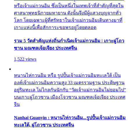
หรือเจ้าแม่กวนอิม ซึ่งเป็นหนึ่งในเทพเจ้าที่สำคัญที่สุดใน
ศาสนาพุทธนิกายมหายาน ดังนั้นจึงมีผู้แสวงบุญจากทั่ว
โลก โดยเฉพาะผู้ที่ศรัทธาในเจ้าแม่กวนอิมเดินทางมาที่
เกาะแห่งนี้เพื่อสักการะขอพรอยู่โดยตลอด
รวม 5 วัดสำคัญแห่งถิ่นกำเนิดเจ้าแม่กวนอิม | เกาะผู่โถว
ซาน มณฑลเจ้อเจียง ประเทศจีน
1,522 views
หนานไห่กวนอิม หรือ รูปปั้นเจ้าแม่กวนอิมทะเลใต้ เป็น
องค์เจ้าแม่กวนอิมความสูง 33 เมตรรวมฐาน ประดิษฐาน
อยู่ริมทะเล ไม่ไกลกันนักกับ “วัดเจ้าแม่กวนอิมไม่ยอมไป”
บนเกาะผู่โถวซาน เมืองโจวซาน มณฑลเจ้อเจียง ประเทศ
จีน
Nanhai Guanyin : หนานไห่กวนอิม...รูปปั้นเจ้าแม่กวนอิม
ทะเลใต้, ผู่โถวซาน ประเทศจีน