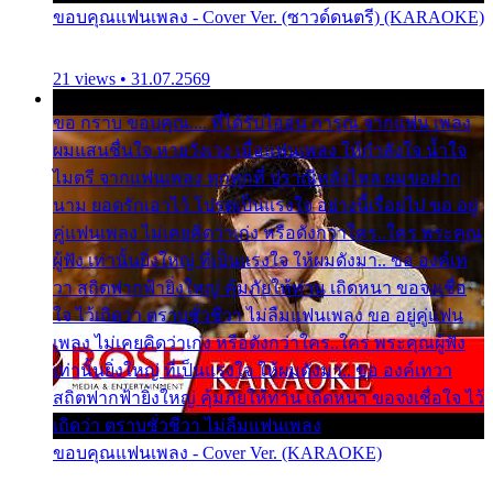
ขอบคุณแฟนเพลง - Cover Ver. (ซาวด์ดนตรี) (KARAOKE)
21 views • 31.07.2569
ขอ กราบ ขอบคุณ.... ที่ได้รับไออุ่น การุณ จากแฟน เพลง
ผมแสนชื่นใจ หายวังเวง เมื่อแฟนเพลง ให้กำลังใจ น้ำใจ
ไมตรี จากแฟนเพลง ทุกทุกที่ ปราณีหลั่งไหล ผมขอฝาก
นาม ยอดรักเอาไว้ โปรดเป็นแรงใจ อย่างนี้เรื่อยไป ขอ อยู่
คู่แฟนเพลง ไม่เคยคิดว่าเก่ง หรือดังกว่าใคร..ใคร พระคุณ
ผู้ฟัง เท่านั้นยิ่งใหญ่ ที่เป็นแรงใจ ให้ผมดังมา.. ขอ องค์เท
วา สถิตฟากฟ้ายิ่งใหญ่ คุ้มภัยให้ท่าน เถิดหนา ขอจงเชื่อ
ใจ ไว้เถิดว่า ตราบชั่วชีวา ไม่ลืมแฟนเพลง ขอ อยู่คู่แฟน
เพลง ไม่เคยคิดว่าเก่ง หรือดังกว่าใคร..ใคร พระคุณผู้ฟัง
เท่านั้นยิ่งใหญ่ ที่เป็นแรงใจ ให้ผมดังมา.. ขอ องค์เทวา
สถิตฟากฟ้ายิ่งใหญ่ คุ้มภัยให้ท่าน เถิดหนา ขอจงเชื่อใจ ไว้
เถิดว่า ตราบชั่วชีวา ไม่ลืมแฟนเพลง
ขอบคุณแฟนเพลง - Cover Ver. (KARAOKE)