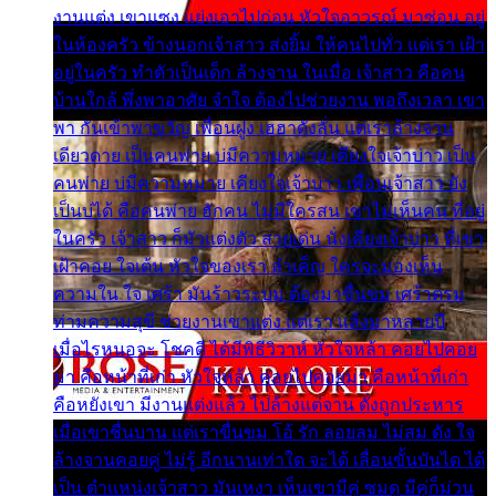
งานแต่ง เขาแซง แย่งเอาไปก่อน หัวใจอาวรณ์ มาซ่อน อยู่
ในห้องครัว ข้างนอกเจ้าสาว ส่งยิ้ม ให้คนไปทั่ว แต่เรา เฝ้า
อยู่ในครัว ทำตัวเป็นเด็ก ล้างจาน ในเมื่อ เจ้าสาว คือคน
บ้านใกล้ พึ่งพาอาศัย จำใจ ต้องไปช่วยงาน พอถึงเวลา เขา
พา กันเข้าพาขวัญ เพื่อนฝูง เฮฮาดังลั่น แต่เราล้างจาน
เดียวดาย เป็นคนพ่าย บ่มีความหมาย เคียงใจเจ้าบ่าว เป็น
คนพ่าย บ่มีความหมาย เคียงใจเจ้าบ่าว เพื่อนเจ้าสาว ยัง
เป็นบ่ได้ คือคนพ่าย ฮักคน ไม่มีใครสน เขาไม่เห็นคน ที่อยู่
ในครัว เจ้าสาว ก็มัวแต่งตัว สวยเด่น นั่งเคียงเจ้าบ่าว ที่เขา
เฝ้าคอย ใจเต้น หัวใจของเรา ลำเค็ญ ใครจะมองเห็น
ความใน ใจ เศร้า มันร้าวระบม ต้องมาขื่นขม เศร้าตรม
ท่ามความสุขี ช่วยงานเขาแต่ง แต่เรา แล้งมาหลายปี
เมื่อไรหนอจะ โชคดี ได้มีพิธีวิวาห์ หัวใจหล้า คอยไปคอย
มา คือหน้าที่เก่า หัวใจหล้า คอยไปคอยมา คือหน้าที่เก่า
คือหยังเขา มีงานแต่งแล้ว ไปล้างแต่จาน ดั่งถูกประหาร
เมื่อเขาชื่นบาน แต่เราขื่นขม โอ้ รัก ลอยลม ไม่สม ดัง ใจ
ล้างจานคอยคู่ ไม่รู้ อีกนานเท่าใด จะได้ เลื่อนขั้นบันได ได้
เป็น ตำแหน่งเจ้าสาว มันเหงา เห็นเขามีคู่ ซมดู มีคู่ก็ม่วน