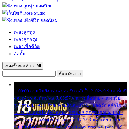
เพลงลูกทุ่ง
เพลงลูกกรุง
เพลงเพื่อชีวิต
อัลบั้ม
เพลงทั้งหมด
Music All
ค้นหา
Search
1. 00:00 สามสิบยังแจ๋ว - ยอดรัก สลักใจ 2. 02:49 รักมาห้าปี
- ศรเพชร ศรสุพรรณ 3. 05:57 รักสาวเสื้อลาย - แสงสุรีย์
รุ่งโรจน์ 4. 09:51 รักสะท้านดินสะเทือน - ยอดรัก สลักใจ 5.
12:23 มอเตอร์ไซค์ทำหล่น - ศรเพชร ศรสุพรรณ 6. 14:49
หิ้วกระเป๋า - แสงสุรีย์ รุ่งโรจน์ 7. 17:57 รักเผื่อเลือก - ยอด
รัก สลักใจ 8. 21:21 น้ำตาไอ้หนุ่ม - ศรเพชร ศรสุพรรณ 9.