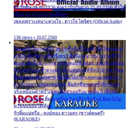
ขอรักคืน 24. 01:19:56 คนเรารักกันยาก 25. 01:23:06 หัวใจ
เถื่อน 26. 01:26:45 อยู่เพื่อลูก
เพลงเพราะเสนาะดวงใจ - ดาวใจ ไพจิตร (Official Audio)
138 views • 10.07.2569
ไม่เคยรักใครแน่หรือ อยากเชื่อถือก็ไม่กล้า ติ๋มใช่คนสวย
ตรึงใจ ติ๋มใช่งามซึ้งตรึงตรา พี่หรือจะมาหมายร่วมชีวี ก็
คนเขาลืออื้อฉาว ว่าสาวๆรุมตอมพี่ ติ๋มอยากรับรักเหมือน
กัน แต่หวั่นจะช้ำดวงฤดี กลัวแฟนของพี่ชี้หน้าด่าทอ ก็คน
ชื่อต๋อยต้อยตุ้มตุ๋ยต่าย พี่ยังลืมได้ง่ายๆเลยหนอ แค่ตัวเรา
สาวบ้านนา แสนจะซอมซ่อ ขืนรักขืนรอคงช้ำสักวัน ถ้า
จริงเหมือนคำพร่ำเฉลย พี่อย่าเฉยรีบมาหมั้น ถ้าพี่สู่ขอ
ตามธรรมเนียม ติ๋มจะเตรียมรับเกลียวสัมพันธ์ ผิดหวังไม่
หวั่นขอยอมได้เคียง
รักติ๋มแน่หรือ - หงษ์ทอง ดาวอุดร (ซาวด์ดนตรี)
(KARAOKE)