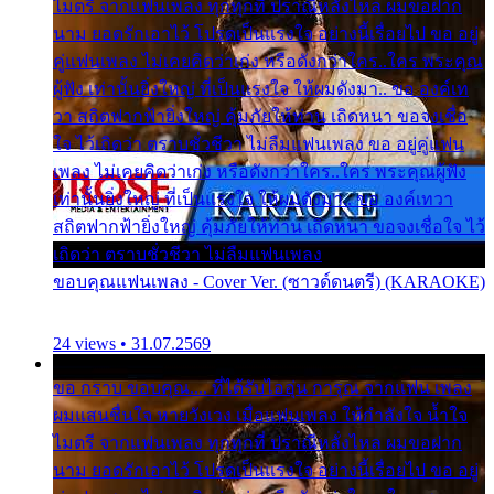
ไมตรี จากแฟนเพลง ทุกทุกที่ ปราณีหลั่งไหล ผมขอฝาก
นาม ยอดรักเอาไว้ โปรดเป็นแรงใจ อย่างนี้เรื่อยไป ขอ อยู่
คู่แฟนเพลง ไม่เคยคิดว่าเก่ง หรือดังกว่าใคร..ใคร พระคุณ
ผู้ฟัง เท่านั้นยิ่งใหญ่ ที่เป็นแรงใจ ให้ผมดังมา.. ขอ องค์เท
วา สถิตฟากฟ้ายิ่งใหญ่ คุ้มภัยให้ท่าน เถิดหนา ขอจงเชื่อ
ใจ ไว้เถิดว่า ตราบชั่วชีวา ไม่ลืมแฟนเพลง ขอ อยู่คู่แฟน
เพลง ไม่เคยคิดว่าเก่ง หรือดังกว่าใคร..ใคร พระคุณผู้ฟัง
เท่านั้นยิ่งใหญ่ ที่เป็นแรงใจ ให้ผมดังมา.. ขอ องค์เทวา
สถิตฟากฟ้ายิ่งใหญ่ คุ้มภัยให้ท่าน เถิดหนา ขอจงเชื่อใจ ไว้
เถิดว่า ตราบชั่วชีวา ไม่ลืมแฟนเพลง
ขอบคุณแฟนเพลง - Cover Ver. (ซาวด์ดนตรี) (KARAOKE)
24 views • 31.07.2569
ขอ กราบ ขอบคุณ.... ที่ได้รับไออุ่น การุณ จากแฟน เพลง
ผมแสนชื่นใจ หายวังเวง เมื่อแฟนเพลง ให้กำลังใจ น้ำใจ
ไมตรี จากแฟนเพลง ทุกทุกที่ ปราณีหลั่งไหล ผมขอฝาก
นาม ยอดรักเอาไว้ โปรดเป็นแรงใจ อย่างนี้เรื่อยไป ขอ อยู่