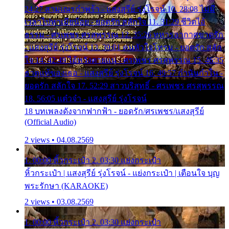
24:27 สามเณรกำพร้า - แสงสุรีย์ รุ่งโรจน์ 10. 28:08 ไม่มี
เวลาไปหาเมียน้อย - ยอดรัก สลักใจ 11. 31:29 ชีวิตไอ้
ธรรม - ศรเพชร ศรสุพรรณ 12. 35:26 ทหารอากาศขาดรัก
- แสงสุรีย์ รุ่งโรจน์ 13. 39:01 คนหัวใจโทรม - ยอดรัก สลัก
ใจ 14. 42:49 ไอ้หวังตายแน่ - ศรเพชร ศรสุพรรณ 15. 46:35
ธาตุแท้ของเธอ - แสงสุรีย์ รุ่งโรจน์ 16. 49:57 กำนันกำใน -
ยอดรัก สลักใจ 17. 52:29 สาวบริสุทธิ์ - ศรเพชร ศรสุพรรณ
18. 56:05 แต๋วจ๋า - แสงสุรีย์ รุ่งโรจน์
18 บทเพลงดังจากฟากฟ้า - ยอดรัก/ศรเพชร/แสงสุรีย์
(Official Audio)
2 views • 04.08.2569
1. 00:00 หิ้วกระเป๋า 2. 03:30 แย่งกระเป๋า
หิ้วกระเป๋า | แสงสุรีย์ รุ่งโรจน์ - แย่งกระเป๋า | เตือนใจ บุญ
พระรักษา (KARAOKE)
2 views • 03.08.2569
1. 00:00 หิ้วกระเป๋า 2. 03:30 แย่งกระเป๋า