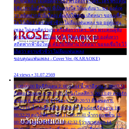
คู่แฟนเพลง ไม่เคยคิดว่าเก่ง หรือดังกว่าใคร..ใคร พระคุณ
ผู้ฟัง เท่านั้นยิ่งใหญ่ ที่เป็นแรงใจ ให้ผมดังมา.. ขอ องค์เท
วา สถิตฟากฟ้ายิ่งใหญ่ คุ้มภัยให้ท่าน เถิดหนา ขอจงเชื่อ
ใจ ไว้เถิดว่า ตราบชั่วชีวา ไม่ลืมแฟนเพลง ขอ อยู่คู่แฟน
เพลง ไม่เคยคิดว่าเก่ง หรือดังกว่าใคร..ใคร พระคุณผู้ฟัง
เท่านั้นยิ่งใหญ่ ที่เป็นแรงใจ ให้ผมดังมา.. ขอ องค์เทวา
สถิตฟากฟ้ายิ่งใหญ่ คุ้มภัยให้ท่าน เถิดหนา ขอจงเชื่อใจ ไว้
เถิดว่า ตราบชั่วชีวา ไม่ลืมแฟนเพลง
ขอบคุณแฟนเพลง - Cover Ver. (KARAOKE)
24 views • 31.07.2569
1. 00:00:00 ยินดีรับเดน 2. 00:03:44 น้ำตาอีสาน 3. 00:07:51
กิ่งทองใบหยก 4. 00:10:35 น้ำนิ่งไหลลึก 5. 00:13:49 ลานรัก
ลานเท 6. 00:17:06 จำใจจาก 7. 00:20:53 คืนฝนตก 8.
00:25:16 น้ำลงเดือนยี่ 9. 00:28:47 โสนน้อยเรือนงาม 10.
00:32:29 ตอไม้ที่ตายแล้ว 11. 00:35:41 น้ำกรดแช่เย็น 12.
00:39:08 อยากฟังซ้ำ 13. 00:42:32 รู้ว่าเขาหลอก 14.