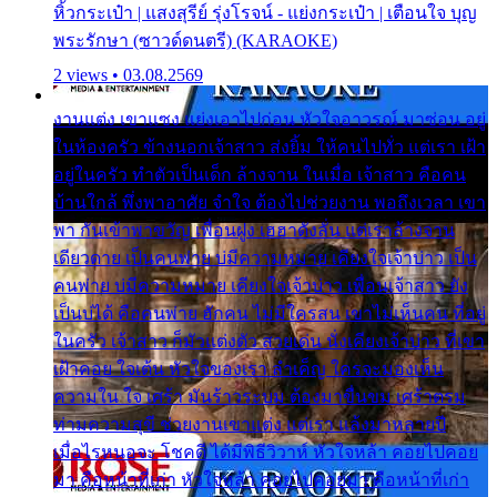
หิ้วกระเป๋า | แสงสุรีย์ รุ่งโรจน์ - แย่งกระเป๋า | เตือนใจ บุญ
พระรักษา (ซาวด์ดนตรี) (KARAOKE)
2 views • 03.08.2569
งานแต่ง เขาแซง แย่งเอาไปก่อน หัวใจอาวรณ์ มาซ่อน อยู่
ในห้องครัว ข้างนอกเจ้าสาว ส่งยิ้ม ให้คนไปทั่ว แต่เรา เฝ้า
อยู่ในครัว ทำตัวเป็นเด็ก ล้างจาน ในเมื่อ เจ้าสาว คือคน
บ้านใกล้ พึ่งพาอาศัย จำใจ ต้องไปช่วยงาน พอถึงเวลา เขา
พา กันเข้าพาขวัญ เพื่อนฝูง เฮฮาดังลั่น แต่เราล้างจาน
เดียวดาย เป็นคนพ่าย บ่มีความหมาย เคียงใจเจ้าบ่าว เป็น
คนพ่าย บ่มีความหมาย เคียงใจเจ้าบ่าว เพื่อนเจ้าสาว ยัง
เป็นบ่ได้ คือคนพ่าย ฮักคน ไม่มีใครสน เขาไม่เห็นคน ที่อยู่
ในครัว เจ้าสาว ก็มัวแต่งตัว สวยเด่น นั่งเคียงเจ้าบ่าว ที่เขา
เฝ้าคอย ใจเต้น หัวใจของเรา ลำเค็ญ ใครจะมองเห็น
ความใน ใจ เศร้า มันร้าวระบม ต้องมาขื่นขม เศร้าตรม
ท่ามความสุขี ช่วยงานเขาแต่ง แต่เรา แล้งมาหลายปี
เมื่อไรหนอจะ โชคดี ได้มีพิธีวิวาห์ หัวใจหล้า คอยไปคอย
มา คือหน้าที่เก่า หัวใจหล้า คอยไปคอยมา คือหน้าที่เก่า