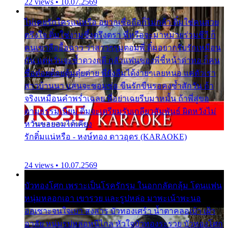
22 views • 10.07.2569
ไม่เคยรักใครแน่หรือ อยากเชื่อถือก็ไม่กล้า ติ๋มใช่คนสวย
ตรึงใจ ติ๋มใช่งามซึ้งตรึงตรา พี่หรือจะมาหมายร่วมชีวี ก็
คนเขาลืออื้อฉาว ว่าสาวๆรุมตอมพี่ ติ๋มอยากรับรักเหมือน
กัน แต่หวั่นจะช้ำดวงฤดี กลัวแฟนของพี่ชี้หน้าด่าทอ ก็คน
ชื่อต๋อยต้อยตุ้มตุ๋ยต่าย พี่ยังลืมได้ง่ายๆเลยหนอ แค่ตัวเรา
สาวบ้านนา แสนจะซอมซ่อ ขืนรักขืนรอคงช้ำสักวัน ถ้า
จริงเหมือนคำพร่ำเฉลย พี่อย่าเฉยรีบมาหมั้น ถ้าพี่สู่ขอ
ตามธรรมเนียม ติ๋มจะเตรียมรับเกลียวสัมพันธ์ ผิดหวังไม่
หวั่นขอยอมได้เคียง
รักติ๋มแน่หรือ - หงษ์ทอง ดาวอุดร (KARAOKE)
24 views • 10.07.2569
บัวทองโศก เพราะเป็นโรครักรุม ในอกกลัดกลุ้ม โดนแฟน
หนุ่มหลอกเอา เขารวย และรูปหล่อ มาพะเน้าพะนอ
ออเซาะจนใจเบา สงสาร บัวทองเศร้า น้ำตาคลอเบ้า เฝ้า
อาลัย หนุ่มรูปหล่อหนีไกล หัวใจบัวทองระรวย บัวทองโศก