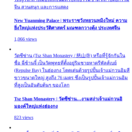
จีน สวนสนุก และการแสดง
New Yuanming Palace | พระราชวังหยวนหมิงใหม่ ความ
ยิ่งใหญ่แห่งประวัติศาสตร์ มณฑลกวางตุ้ง ประเทศจีน
1,066 views
วัดซีซ่าน (Tsz Shan Monastery / 慈山寺) หรือที่รู้จักกันใน
ชื่อ ฉี่ซ้านจี๋ เป็นวัดพุทธที่ตั้งอยู่ริมชายหาดรีพัลส์เบย์
(Repulse Bay) ในฮ่องกง โดดเด่นด้วยรูปปั้นเจ้าแม่กวนอิมสี
ขาวขนาดใหญ่ สูงถึง 76 เมตร ซึ่งเป็นรูปปั้นเจ้าแม่กวนอิม
ที่สูงเป็นอันดับต้นๆ ของโลก
Tsz Shan Monastery | วัดซีซ่าน…งามสง่าเจ้าแม่กวนอิ
มองค์ใหญ่แห่งฮ่องกง
823 views