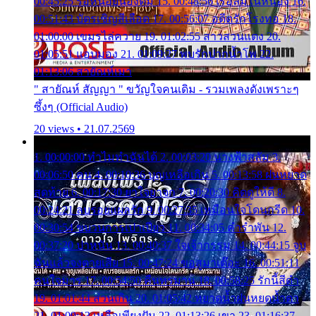
00:45:25 รอหน่อยน้องติ๋ม 15. 00:48:56 เรือล่มในหนอง 16.
00:51:43 บัตรเชิญสีเลือด 17. 00:56:07 อดีตรักโรงทอ 18.
01:00:00 เขมรไล่ควาย 19. 01:02:55 สาวสวนแตง 20.
01:05:51 แอบมอง 21. 01:09:27 พบรักปากน้ำโพ 22.
01:13:06 สายัณห์เมา
" สายัณห์ สัญญา " ขวัญใจคนเดิม - รวมเพลงดังเพราะๆ
ซึ้งๆ (Official Audio)
20 views • 21.07.2569
1. 00:00:00 ทำไมทำฉันได้ 2. 00:03:20 นางฟ้าสลัม 3.
00:06:50 คน 4. 00:10:36 บุญเหลือเกิน 5. 00:13:58 ฝนหยาด
สุดท้าย 6. 00:17:30 ยาใจยาจก 7. 00:20:30 คิดดูให้ดี 8.
00:24:21 ลบรอยแผลรัก 9. 00:27:35 เหมือนใจโดนกรีด 10.
00:30:54 ขบวนการเปาเปียว 11. 00:34:05 คำรำพัน 12.
00:37:20 ปาหนัน 13. 00:40:37 ใจเจ้ากรรม 14. 00:44:15 จูบ
ฉันแล้วจงตายเสีย 15. 00:47:24 ขอสูมาเต๊อะ 16. 00:51:11
คนใจมาร 17. 00:54:50 คืนทรมาน 18. 00:58:25 รักนี้สีดำ
19. 01:01:44 ส่วนเกิน 20. 01:05:42 หยาดน้ำฝนหยดน้ำตา
21. 01:09:13 เหลือเพียงฝัน 22. 01:13:26 เขา 23. 01:16:37