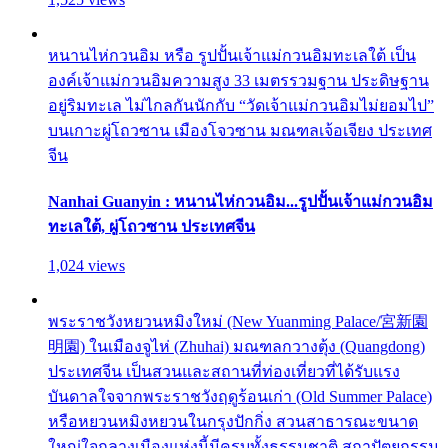
หนานไห่กวนอิม หรือ รูปปั้นเจ้าแม่กวนอิมทะเลใต้ เป็น
องค์เจ้าแม่กวนอิมความสูง 33 เมตรรวมฐาน ประดิษฐาน
อยู่ริมทะเล ไม่ไกลกันนักกับ “วัดเจ้าแม่กวนอิมไม่ยอมไป”
บนเกาะผู่โถวซาน เมืองโจวซาน มณฑลเจ้อเจียง ประเทศ
จีน
Nanhai Guanyin : หนานไห่กวนอิม...รูปปั้นเจ้าแม่กวนอิม
ทะเลใต้, ผู่โถวซาน ประเทศจีน
1,024 views
พระราชวังหยวนหมิงใหม่ (New Yuanming Palace/宮新園
明園) ในเมืองจูไห่ (Zhuhai) มณฑลกวางตุ้ง (Quangdong)
ประเทศจีน เป็นสวนและสถานที่ท่องเที่ยวที่ได้รับแรง
บันดาลใจจากพระราชวังฤดูร้อนเก่า (Old Summer Palace)
หรือหยวนหมิงหยวนในกรุงปักกิ่ง สวนสาธารณะขนาด
ใหญ่ใจกลางเมืองแห่งนี้มีครบทั้งธรรมชาติ สถาปัตยกรรม