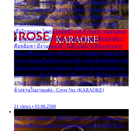
ในครัว เจ้าสาว ก็มัวแต่งตัว สวยเด่น นั่งเคียงเจ้าบ่าว ที่เขา
เฝ้าคอย ใจเต้น หัวใจของเรา ลำเค็ญ ใครจะมองเห็น
ความใน ใจ เศร้า มันร้าวระบม ต้องมาขื่นขม เศร้าตรม
ท่ามความสุขี ช่วยงานเขาแต่ง แต่เรา แล้งมาหลายปี
เมื่อไรหนอจะ โชคดี ได้มีพิธีวิวาห์ หัวใจหล้า คอยไปคอย
มา คือหน้าที่เก่า หัวใจหล้า คอยไปคอยมา คือหน้าที่เก่า
คือหยังเขา มีงานแต่งแล้ว ไปล้างแต่จาน ดั่งถูกประหาร
เมื่อเขาชื่นบาน แต่เราขื่นขม โอ้ รัก ลอยลม ไม่สม ดัง ใจ
ล้างจานคอยคู่ ไม่รู้ อีกนานเท่าใด จะได้ เลื่อนขั้นบันได ได้
เป็น ตำแหน่งเจ้าสาว มันเหงา เห็นเขามีคู่ ซมดู มีคู่ก็ม่วน
เข้าพาขวัญ เสียงโห่ตึงตึง มันซึ้ง อยู่แก่ใจ มื้อใด๋หนอ สิเป็น
งานเฮา มัวซอยเขา ใจเฮาซิด้าน มันทรมาน จับจาน เอย…
ล้างจานในงานแต่ง - Cover Ver. (KARAOKE)
21 views • 03.08.2569
ขอ กราบ ขอบคุณ.... ที่ได้รับไออุ่น การุณ จากแฟน เพลง
ผมแสนชื่นใจ หายวังเวง เมื่อแฟนเพลง ให้กำลังใจ น้ำใจ