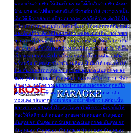
พ่อส่งเงินสามพัน ให้ฉันเรียนราม ได้อีกสักสามพัน ฉันคง
บ๊าย บาย จะไปซื้อกางเกงยีนส์ ลีวายส์มาใส่ เพราะเราเป็น
เด็กใต้ ลีวายส์อย่างเดียว อยากจะโชว์ถึงหิวโซ เด็กใต้ก็ไม่
หวั่น ตกตัวละหลายพัน กัดฟันซื้อมา ให้เด็กเทพเหลียวมอง
และต้องรู้ว่า เด็กใต้ไม่ธรรมดา แต่สุดยอด เดินโยกย้ายเย
ยวน กวนโอ๊ยพอได้ เพราะว่านุ่งลีวายส์ ตัวใหม่ใส่มา เดิน
เข้ามหาลัย จิ๊กโก๊มองหน้า ท่าจะมีปัญหา ไม่พอใจ ได้เป็น
เรื่องแน่นอน แต่ฉันไม่หวั่น เลยแหลงใต้ถามมัน ว่ามัน
พรั่นพรือ มันตอบว่าไม่พรื่อ เปลี่ยนเป็นยิ้มให้ เจอะเด็กใต้
ด้วยกัน ก็เลยรอด สุดยอด สุดยอด สุดยอด มันสุดยอด สุด
ยอด สุดยอด สุดยอด มันสุดยอด แอบหลงรักสาวราม ที่พัก
ห้องเช่า เธอผิวขาวผมยาว ปากแดงแหลงกลาง ถูกสเป็ก
จริงเธอ อยู่ห้องข้างข้าง อยากเข้าไปแหลงกลาง กลัว
ทองแดง กลับจากรามมาเจอ เธอมาซื้อข้าว แต่ก่อนนั้น
สองเรา เจอะกันครั้งใด เธอไม่เคยไยดี คราวนี้เธอยิ้มให้
ต้องให้ใส่ลีวายส์ สุดยอด สุดยอด มันสุดยอด มันสุดยอด
มันสุดยอด มันสุดยอด มันสุดยอด มันสุดยอด มันสุดยอด
มันสุดยอด มันสุดยอด มันสุดยอด มันสุดยอด มันสุดยอด