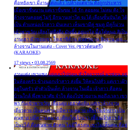
คือหยังเขา มีงานแต่งแล้ว ไปล้างแต่จาน ดั่งถูกประหาร
เมื่อเขาชื่นบาน แต่เราขื่นขม โอ้ รัก ลอยลม ไม่สม ดัง ใจ
ล้างจานคอยคู่ ไม่รู้ อีกนานเท่าใด จะได้ เลื่อนขั้นบันได ได้
เป็น ตำแหน่งเจ้าสาว มันเหงา เห็นเขามีคู่ ซมดู มีคู่ก็ม่วน
เข้าพาขวัญ เสียงโห่ตึงตึง มันซึ้ง อยู่แก่ใจ มื้อใด๋หนอ สิเป็น
งานเฮา มัวซอยเขา ใจเฮาซิด้าน มันทรมาน จับจาน เอย…
ล้างจานในงานแต่ง - Cover Ver. (ซาวด์ดนตรี)
(KARAOKE)
17 views • 03.08.2569
งานแต่ง เขาแซง แย่งเอาไปก่อน หัวใจอาวรณ์ มาซ่อน อยู่
ในห้องครัว ข้างนอกเจ้าสาว ส่งยิ้ม ให้คนไปทั่ว แต่เรา เฝ้า
อยู่ในครัว ทำตัวเป็นเด็ก ล้างจาน ในเมื่อ เจ้าสาว คือคน
บ้านใกล้ พึ่งพาอาศัย จำใจ ต้องไปช่วยงาน พอถึงเวลา เขา
พา กันเข้าพาขวัญ เพื่อนฝูง เฮฮาดังลั่น แต่เราล้างจาน
เดียวดาย เป็นคนพ่าย บ่มีความหมาย เคียงใจเจ้าบ่าว เป็น
คนพ่าย บ่มีความหมาย เคียงใจเจ้าบ่าว เพื่อนเจ้าสาว ยัง
เป็นบ่ได้ คือคนพ่าย ฮักคน ไม่มีใครสน เขาไม่เห็นคน ที่อยู่