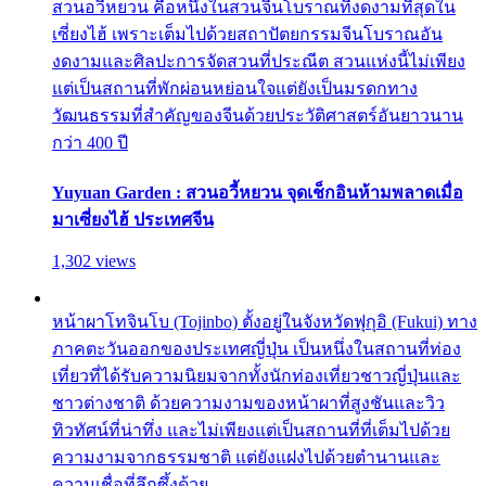
สวนอวี้หยวน คือหนึ่งในสวนจีนโบราณที่งดงามที่สุดใน
เซี่ยงไฮ้ เพราะเต็มไปด้วยสถาปัตยกรรมจีนโบราณอัน
งดงามและศิลปะการจัดสวนที่ประณีต สวนแห่งนี้ไม่เพียง
แต่เป็นสถานที่พักผ่อนหย่อนใจแต่ยังเป็นมรดกทาง
วัฒนธรรมที่สำคัญของจีนด้วยประวัติศาสตร์อันยาวนาน
กว่า 400 ปี
Yuyuan Garden : สวนอวี้หยวน จุดเช็กอินห้ามพลาดเมื่อ
มาเซี่ยงไฮ้ ประเทศจีน
1,302 views
หน้าผาโทจินโบ (Tojinbo) ตั้งอยู่ในจังหวัดฟุกุอิ (Fukui) ทาง
ภาคตะวันออกของประเทศญี่ปุ่น เป็นหนึ่งในสถานที่ท่อง
เที่ยวที่ได้รับความนิยมจากทั้งนักท่องเที่ยวชาวญี่ปุ่นและ
ชาวต่างชาติ ด้วยความงามของหน้าผาที่สูงชันและวิว
ทิวทัศน์ที่น่าทึ่ง และไม่เพียงแต่เป็นสถานที่ที่เต็มไปด้วย
ความงามจากธรรมชาติ แต่ยังแฝงไปด้วยตำนานและ
ความเชื่อที่ลึกซึ้งด้วย