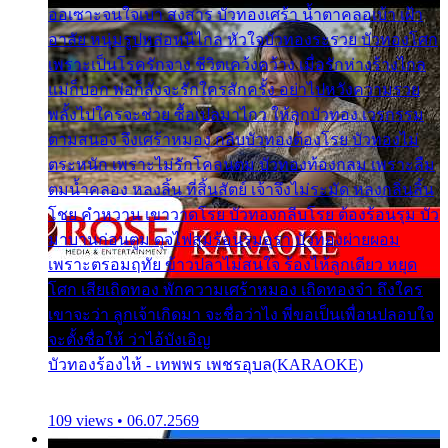
ออเซาะจนใจเบา สงสาร บัวทองเศร้า น้ำตาคลอเบ้า เฝ้า
อาลัย หนุ่มรูปหล่อหนีไกล หัวใจบัวทองระรวย บัวทองโศก
เพราะเป็นโรครักจาง ชีวิตเคว้งคว้าง เมื่อรักห่างร้างไกล
แม่ก็บอก พ่อก็สั่งจะรักใครสักครั้ง อย่าไปหวังความรวย
พลั้งไปใครจะช่วย ซื้อเปลมาไกว ให้ลูกบัวทอง เวรกรรม
ตามสนอง จึงเศร้าหมอง กลีบบัวทองต้องโรย บัวทองไม่
ตระหนัก เพราะไม่รักโคลนตม บัวทองท้องกลม เพราะลืม
ตมน้ำคลอง หลงลิ้น ที่สิ้นสัตย์ เจ้าจึงไม่ระมัด หลงกลิ่นลิ้น
โชย คำหวาน เขาวาดโรย บัวทองกลีบโรย ต้องร้อนรุม บัว
มาบานก่อนตูม ดุจไฟสุมร้อนรุมอุรา บัวทองผ่ายผอม
เพราะตรอมฤทัย ข้าวปลาไม่สนใจ ร้องไห้ลูกเดียว หยุด
โศก เสียเถิดทอง พักความเศร้าหมอง เถิดทองจ๋า ถึงใคร
เขาจะว่า ลูกเจ้าเกิดมา จะชื่อว่าไง พี่ขอเป็นเพื่อนปลอบใจ
จะตั้งชื่อให้ ว่าไอ้บังเอิญ
บัวทองร้องไห้ - เทพพร เพชรอุบล(KARAOKE)
109 views • 06.07.2569