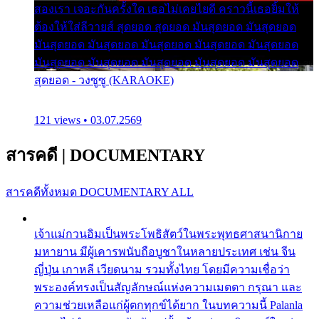
สองเรา เจอะกันครั้งใด เธอไม่เคยไยดี คราวนี้เธอยิ้มให้
ต้องให้ใส่ลีวายส์ สุดยอด สุดยอด มันสุดยอด มันสุดยอด
มันสุดยอด มันสุดยอด มันสุดยอด มันสุดยอด มันสุดยอด
มันสุดยอด มันสุดยอด มันสุดยอด มันสุดยอด มันสุดยอด
สุดยอด - วงซูซู (KARAOKE)
121 views • 03.07.2569
สารคดี
|
DOCUMENTARY
สารคดีทั้งหมด
DOCUMENTARY ALL
เจ้าแม่กวนอิมเป็นพระโพธิสัตว์ในพระพุทธศาสนานิกาย
มหายาน มีผู้เคารพนับถือบูชาในหลายประเทศ เช่น จีน
ญี่ปุ่น เกาหลี เวียดนาม รวมทั้งไทย โดยมีความเชื่อว่า
พระองค์ทรงเป็นสัญลักษณ์แห่งความเมตตา กรุณา และ
ความช่วยเหลือแก่ผู้ตกทุกข์ได้ยาก ในบทความนี้ Palanla