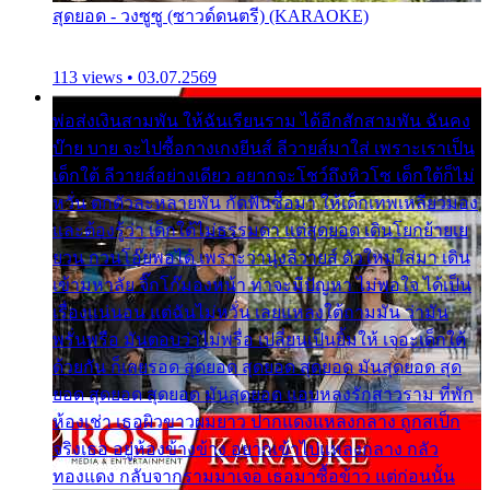
สุดยอด - วงซูซู (ซาวด์ดนตรี) (KARAOKE)
113 views • 03.07.2569
พ่อส่งเงินสามพัน ให้ฉันเรียนราม ได้อีกสักสามพัน ฉันคง
บ๊าย บาย จะไปซื้อกางเกงยีนส์ ลีวายส์มาใส่ เพราะเราเป็น
เด็กใต้ ลีวายส์อย่างเดียว อยากจะโชว์ถึงหิวโซ เด็กใต้ก็ไม่
หวั่น ตกตัวละหลายพัน กัดฟันซื้อมา ให้เด็กเทพเหลียวมอง
และต้องรู้ว่า เด็กใต้ไม่ธรรมดา แต่สุดยอด เดินโยกย้ายเย
ยวน กวนโอ๊ยพอได้ เพราะว่านุ่งลีวายส์ ตัวใหม่ใส่มา เดิน
เข้ามหาลัย จิ๊กโก๊มองหน้า ท่าจะมีปัญหา ไม่พอใจ ได้เป็น
เรื่องแน่นอน แต่ฉันไม่หวั่น เลยแหลงใต้ถามมัน ว่ามัน
พรั่นพรือ มันตอบว่าไม่พรื่อ เปลี่ยนเป็นยิ้มให้ เจอะเด็กใต้
ด้วยกัน ก็เลยรอด สุดยอด สุดยอด สุดยอด มันสุดยอด สุด
ยอด สุดยอด สุดยอด มันสุดยอด แอบหลงรักสาวราม ที่พัก
ห้องเช่า เธอผิวขาวผมยาว ปากแดงแหลงกลาง ถูกสเป็ก
จริงเธอ อยู่ห้องข้างข้าง อยากเข้าไปแหลงกลาง กลัว
ทองแดง กลับจากรามมาเจอ เธอมาซื้อข้าว แต่ก่อนนั้น