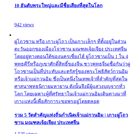
10 อันดับพระใหญ่และมีชื่อเสียงที่สุดในโลก
942 views
ผู่โถวซาน หรือ เกาะผู่โถว เป็นเกาะเล็กๆ ที่ตั้งอยู่ในส่วน
ตะวันออกของเมืองโจวซาน มณฑลเจ้อเจียง ประเทศจีน
โดยอยู่ทางตอนใต้ของนครเซี่ยงไฮ้ ผู่โถวซานเป็น 1 ใน 4
พุทธคีรีหรือภูเขาศักดิ์สิทธิ์ของจีน ชาวพุทธจีนเชื่อกันว่าผู่
โถวซานเป็นที่ประทับและตรัสรู้ของพระโพธิสัตว์กวนอิม
หรือเจ้าแม่กวนอิม ซึ่งเป็นหนึ่งในเทพเจ้าที่สำคัญที่สุดใน
ศาสนาพุทธนิกายมหายาน ดังนั้นจึงมีผู้แสวงบุญจากทั่ว
โลก โดยเฉพาะผู้ที่ศรัทธาในเจ้าแม่กวนอิมเดินทางมาที่
เกาะแห่งนี้เพื่อสักการะขอพรอยู่โดยตลอด
รวม 5 วัดสำคัญแห่งถิ่นกำเนิดเจ้าแม่กวนอิม | เกาะผู่โถว
ซาน มณฑลเจ้อเจียง ประเทศจีน
1,525 views