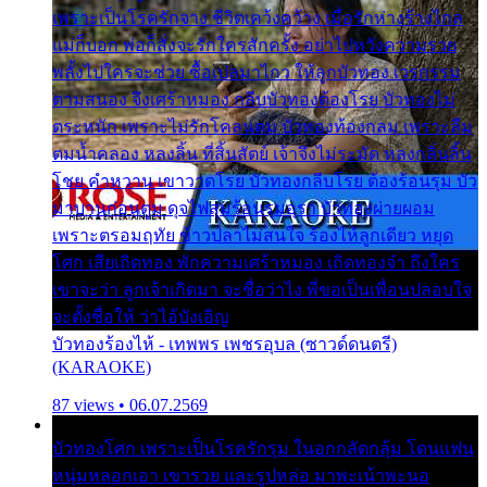
เพราะเป็นโรครักจาง ชีวิตเคว้งคว้าง เมื่อรักห่างร้างไกล
แม่ก็บอก พ่อก็สั่งจะรักใครสักครั้ง อย่าไปหวังความรวย
พลั้งไปใครจะช่วย ซื้อเปลมาไกว ให้ลูกบัวทอง เวรกรรม
ตามสนอง จึงเศร้าหมอง กลีบบัวทองต้องโรย บัวทองไม่
ตระหนัก เพราะไม่รักโคลนตม บัวทองท้องกลม เพราะลืม
ตมน้ำคลอง หลงลิ้น ที่สิ้นสัตย์ เจ้าจึงไม่ระมัด หลงกลิ่นลิ้น
โชย คำหวาน เขาวาดโรย บัวทองกลีบโรย ต้องร้อนรุม บัว
มาบานก่อนตูม ดุจไฟสุมร้อนรุมอุรา บัวทองผ่ายผอม
เพราะตรอมฤทัย ข้าวปลาไม่สนใจ ร้องไห้ลูกเดียว หยุด
โศก เสียเถิดทอง พักความเศร้าหมอง เถิดทองจ๋า ถึงใคร
เขาจะว่า ลูกเจ้าเกิดมา จะชื่อว่าไง พี่ขอเป็นเพื่อนปลอบใจ
จะตั้งชื่อให้ ว่าไอ้บังเอิญ
บัวทองร้องไห้ - เทพพร เพชรอุบล (ซาวด์ดนตรี)
(KARAOKE)
87 views • 06.07.2569
บัวทองโศก เพราะเป็นโรครักรุม ในอกกลัดกลุ้ม โดนแฟน
หนุ่มหลอกเอา เขารวย และรูปหล่อ มาพะเน้าพะนอ