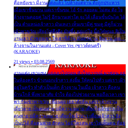
คือหยังเขา มีงานแต่งแล้ว ไปล้างแต่จาน ดั่งถูกประหาร
เมื่อเขาชื่นบาน แต่เราขื่นขม โอ้ รัก ลอยลม ไม่สม ดัง ใจ
ล้างจานคอยคู่ ไม่รู้ อีกนานเท่าใด จะได้ เลื่อนขั้นบันได ได้
เป็น ตำแหน่งเจ้าสาว มันเหงา เห็นเขามีคู่ ซมดู มีคู่ก็ม่วน
เข้าพาขวัญ เสียงโห่ตึงตึง มันซึ้ง อยู่แก่ใจ มื้อใด๋หนอ สิเป็น
งานเฮา มัวซอยเขา ใจเฮาซิด้าน มันทรมาน จับจาน เอย…
ล้างจานในงานแต่ง - Cover Ver. (ซาวด์ดนตรี)
(KARAOKE)
21 views • 03.08.2569
งานแต่ง เขาแซง แย่งเอาไปก่อน หัวใจอาวรณ์ มาซ่อน อยู่
ในห้องครัว ข้างนอกเจ้าสาว ส่งยิ้ม ให้คนไปทั่ว แต่เรา เฝ้า
อยู่ในครัว ทำตัวเป็นเด็ก ล้างจาน ในเมื่อ เจ้าสาว คือคน
บ้านใกล้ พึ่งพาอาศัย จำใจ ต้องไปช่วยงาน พอถึงเวลา เขา
พา กันเข้าพาขวัญ เพื่อนฝูง เฮฮาดังลั่น แต่เราล้างจาน
เดียวดาย เป็นคนพ่าย บ่มีความหมาย เคียงใจเจ้าบ่าว เป็น
คนพ่าย บ่มีความหมาย เคียงใจเจ้าบ่าว เพื่อนเจ้าสาว ยัง
เป็นบ่ได้ คือคนพ่าย ฮักคน ไม่มีใครสน เขาไม่เห็นคน ที่อยู่