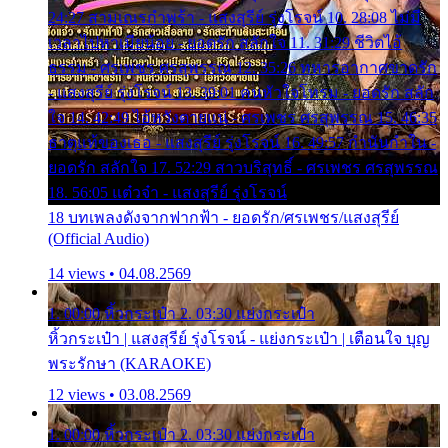
24:27 สามเณรกำพร้า - แสงสุรีย์ รุ่งโรจน์ 10. 28:08 ไม่มี
เวลาไปหาเมียน้อย - ยอดรัก สลักใจ 11. 31:29 ชีวิตไอ้
ธรรม - ศรเพชร ศรสุพรรณ 12. 35:26 ทหารอากาศขาดรัก
- แสงสุรีย์ รุ่งโรจน์ 13. 39:01 คนหัวใจโทรม - ยอดรัก สลัก
ใจ 14. 42:49 ไอ้หวังตายแน่ - ศรเพชร ศรสุพรรณ 15. 46:35
ธาตุแท้ของเธอ - แสงสุรีย์ รุ่งโรจน์ 16. 49:57 กำนันกำใน -
ยอดรัก สลักใจ 17. 52:29 สาวบริสุทธิ์ - ศรเพชร ศรสุพรรณ
18. 56:05 แต๋วจ๋า - แสงสุรีย์ รุ่งโรจน์
18 บทเพลงดังจากฟากฟ้า - ยอดรัก/ศรเพชร/แสงสุรีย์
(Official Audio)
14 views • 04.08.2569
1. 00:00 หิ้วกระเป๋า 2. 03:30 แย่งกระเป๋า
หิ้วกระเป๋า | แสงสุรีย์ รุ่งโรจน์ - แย่งกระเป๋า | เตือนใจ บุญ
พระรักษา (KARAOKE)
12 views • 03.08.2569
1. 00:00 หิ้วกระเป๋า 2. 03:30 แย่งกระเป๋า