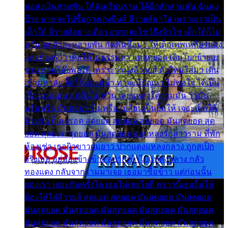
พ่อส่งเงินสามพัน ให้ฉันเรียนราม ได้อีกสักสามพัน ฉันคง
บ๊าย บาย จะไปซื้อกางเกงยีนส์ ลีวายส์มาใส่ เพราะเราเป็น
เด็กใต้ ลีวายส์อย่างเดียว อยากจะโชว์ถึงหิวโซ เด็กใต้ก็ไม่
หวั่น ตกตัวละหลายพัน กัดฟันซื้อมา ให้เด็กเทพเหลียวมอง
และต้องรู้ว่า เด็กใต้ไม่ธรรมดา แต่สุดยอด เดินโยกย้ายเย
ยวน กวนโอ๊ยพอได้ เพราะว่านุ่งลีวายส์ ตัวใหม่ใส่มา เดิน
เข้ามหาลัย จิ๊กโก๊มองหน้า ท่าจะมีปัญหา ไม่พอใจ ได้เป็น
เรื่องแน่นอน แต่ฉันไม่หวั่น เลยแหลงใต้ถามมัน ว่ามัน
พรั่นพรือ มันตอบว่าไม่พรื่อ เปลี่ยนเป็นยิ้มให้ เจอะเด็กใต้
ด้วยกัน ก็เลยรอด สุดยอด สุดยอด สุดยอด มันสุดยอด สุด
ยอด สุดยอด สุดยอด มันสุดยอด แอบหลงรักสาวราม ที่พัก
ห้องเช่า เธอผิวขาวผมยาว ปากแดงแหลงกลาง ถูกสเป็ก
จริงเธอ อยู่ห้องข้างข้าง อยากเข้าไปแหลงกลาง กลัว
ทองแดง กลับจากรามมาเจอ เธอมาซื้อข้าว แต่ก่อนนั้น
สองเรา เจอะกันครั้งใด เธอไม่เคยไยดี คราวนี้เธอยิ้มให้
ต้องให้ใส่ลีวายส์ สุดยอด สุดยอด มันสุดยอด มันสุดยอด
มันสุดยอด มันสุดยอด มันสุดยอด มันสุดยอด มันสุดยอด
มันสุดยอด มันสุดยอด มันสุดยอด มันสุดยอด มันสุดยอด