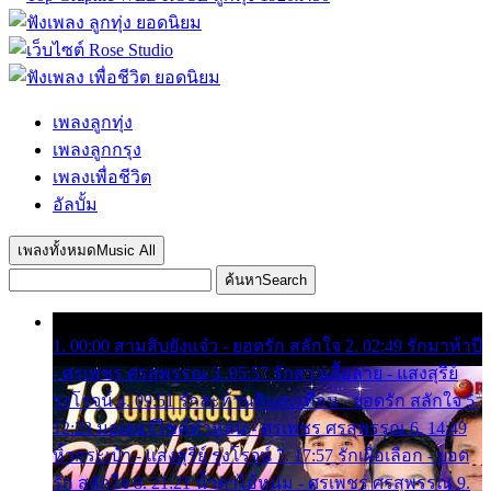
เพลงลูกทุ่ง
เพลงลูกกรุง
เพลงเพื่อชีวิต
อัลบั้ม
เพลงทั้งหมด
Music All
ค้นหา
Search
1. 00:00 สามสิบยังแจ๋ว - ยอดรัก สลักใจ 2. 02:49 รักมาห้าปี
- ศรเพชร ศรสุพรรณ 3. 05:57 รักสาวเสื้อลาย - แสงสุรีย์
รุ่งโรจน์ 4. 09:51 รักสะท้านดินสะเทือน - ยอดรัก สลักใจ 5.
12:23 มอเตอร์ไซค์ทำหล่น - ศรเพชร ศรสุพรรณ 6. 14:49
หิ้วกระเป๋า - แสงสุรีย์ รุ่งโรจน์ 7. 17:57 รักเผื่อเลือก - ยอด
รัก สลักใจ 8. 21:21 น้ำตาไอ้หนุ่ม - ศรเพชร ศรสุพรรณ 9.