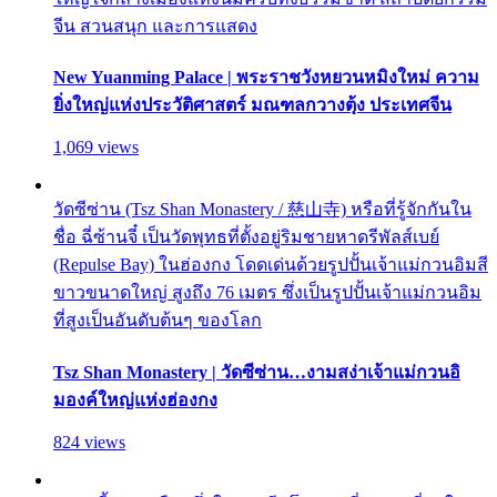
จีน สวนสนุก และการแสดง
New Yuanming Palace | พระราชวังหยวนหมิงใหม่ ความ
ยิ่งใหญ่แห่งประวัติศาสตร์ มณฑลกวางตุ้ง ประเทศจีน
1,069 views
วัดซีซ่าน (Tsz Shan Monastery / 慈山寺) หรือที่รู้จักกันใน
ชื่อ ฉี่ซ้านจี๋ เป็นวัดพุทธที่ตั้งอยู่ริมชายหาดรีพัลส์เบย์
(Repulse Bay) ในฮ่องกง โดดเด่นด้วยรูปปั้นเจ้าแม่กวนอิมสี
ขาวขนาดใหญ่ สูงถึง 76 เมตร ซึ่งเป็นรูปปั้นเจ้าแม่กวนอิม
ที่สูงเป็นอันดับต้นๆ ของโลก
Tsz Shan Monastery | วัดซีซ่าน…งามสง่าเจ้าแม่กวนอิ
มองค์ใหญ่แห่งฮ่องกง
824 views