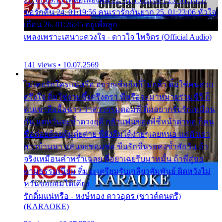
ขอรักคืน 24. 01:19:56 คนเรารักกันยาก 25. 01:23:06 หัวใจ
เถื่อน 26. 01:26:45 อยู่เพื่อลูก
เพลงเพราะเสนาะดวงใจ - ดาวใจ ไพจิตร (Official Audio)
141 views • 10.07.2569
ไม่เคยรักใครแน่หรือ อยากเชื่อถือก็ไม่กล้า ติ๋มใช่คนสวย
ตรึงใจ ติ๋มใช่งามซึ้งตรึงตรา พี่หรือจะมาหมายร่วมชีวี ก็
คนเขาลืออื้อฉาว ว่าสาวๆรุมตอมพี่ ติ๋มอยากรับรักเหมือน
กัน แต่หวั่นจะช้ำดวงฤดี กลัวแฟนของพี่ชี้หน้าด่าทอ ก็คน
ชื่อต๋อยต้อยตุ้มตุ๋ยต่าย พี่ยังลืมได้ง่ายๆเลยหนอ แค่ตัวเรา
สาวบ้านนา แสนจะซอมซ่อ ขืนรักขืนรอคงช้ำสักวัน ถ้า
จริงเหมือนคำพร่ำเฉลย พี่อย่าเฉยรีบมาหมั้น ถ้าพี่สู่ขอ
ตามธรรมเนียม ติ๋มจะเตรียมรับเกลียวสัมพันธ์ ผิดหวังไม่
หวั่นขอยอมได้เคียง
รักติ๋มแน่หรือ - หงษ์ทอง ดาวอุดร (ซาวด์ดนตรี)
(KARAOKE)