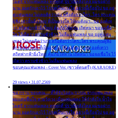
ไมตรี จากแฟนเพลง ทุกทุกที่ ปราณีหลั่งไหล ผมขอฝาก
นาม ยอดรักเอาไว้ โปรดเป็นแรงใจ อย่างนี้เรื่อยไป ขอ อยู่
คู่แฟนเพลง ไม่เคยคิดว่าเก่ง หรือดังกว่าใคร..ใคร พระคุณ
ผู้ฟัง เท่านั้นยิ่งใหญ่ ที่เป็นแรงใจ ให้ผมดังมา.. ขอ องค์เท
วา สถิตฟากฟ้ายิ่งใหญ่ คุ้มภัยให้ท่าน เถิดหนา ขอจงเชื่อ
ใจ ไว้เถิดว่า ตราบชั่วชีวา ไม่ลืมแฟนเพลง ขอ อยู่คู่แฟน
เพลง ไม่เคยคิดว่าเก่ง หรือดังกว่าใคร..ใคร พระคุณผู้ฟัง
เท่านั้นยิ่งใหญ่ ที่เป็นแรงใจ ให้ผมดังมา.. ขอ องค์เทวา
สถิตฟากฟ้ายิ่งใหญ่ คุ้มภัยให้ท่าน เถิดหนา ขอจงเชื่อใจ ไว้
เถิดว่า ตราบชั่วชีวา ไม่ลืมแฟนเพลง
ขอบคุณแฟนเพลง - Cover Ver. (ซาวด์ดนตรี) (KARAOKE)
29 views • 31.07.2569
ขอ กราบ ขอบคุณ.... ที่ได้รับไออุ่น การุณ จากแฟน เพลง
ผมแสนชื่นใจ หายวังเวง เมื่อแฟนเพลง ให้กำลังใจ น้ำใจ
ไมตรี จากแฟนเพลง ทุกทุกที่ ปราณีหลั่งไหล ผมขอฝาก
นาม ยอดรักเอาไว้ โปรดเป็นแรงใจ อย่างนี้เรื่อยไป ขอ อยู่