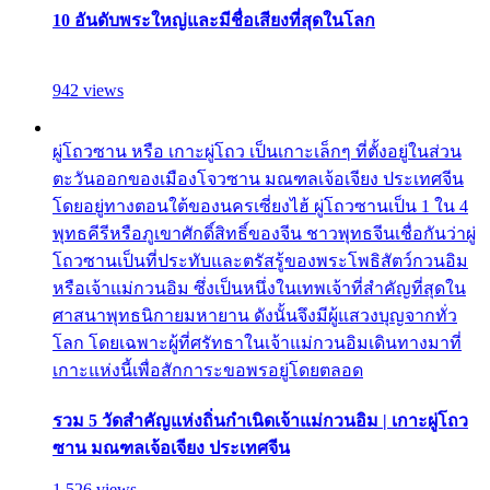
10 อันดับพระใหญ่และมีชื่อเสียงที่สุดในโลก
942 views
ผู่โถวซาน หรือ เกาะผู่โถว เป็นเกาะเล็กๆ ที่ตั้งอยู่ในส่วน
ตะวันออกของเมืองโจวซาน มณฑลเจ้อเจียง ประเทศจีน
โดยอยู่ทางตอนใต้ของนครเซี่ยงไฮ้ ผู่โถวซานเป็น 1 ใน 4
พุทธคีรีหรือภูเขาศักดิ์สิทธิ์ของจีน ชาวพุทธจีนเชื่อกันว่าผู่
โถวซานเป็นที่ประทับและตรัสรู้ของพระโพธิสัตว์กวนอิม
หรือเจ้าแม่กวนอิม ซึ่งเป็นหนึ่งในเทพเจ้าที่สำคัญที่สุดใน
ศาสนาพุทธนิกายมหายาน ดังนั้นจึงมีผู้แสวงบุญจากทั่ว
โลก โดยเฉพาะผู้ที่ศรัทธาในเจ้าแม่กวนอิมเดินทางมาที่
เกาะแห่งนี้เพื่อสักการะขอพรอยู่โดยตลอด
รวม 5 วัดสำคัญแห่งถิ่นกำเนิดเจ้าแม่กวนอิม | เกาะผู่โถว
ซาน มณฑลเจ้อเจียง ประเทศจีน
1,526 views