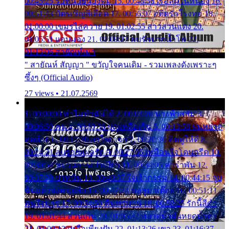
00:45:25 รอหน่อยน้องติ๋ม 15. 00:48:56 เรือล่มในหนอง 16.
00:51:43 บัตรเชิญสีเลือด 17. 00:56:07 อดีตรักโรงทอ 18.
01:00:00 เขมรไล่ควาย 19. 01:02:55 สาวสวนแตง 20.
01:05:51 แอบมอง 21. 01:09:27 พบรักปากน้ำโพ 22.
01:13:06 สายัณห์เมา
" สายัณห์ สัญญา " ขวัญใจคนเดิม - รวมเพลงดังเพราะๆ
ซึ้งๆ (Official Audio)
27 views • 21.07.2569
1. 00:00:00 ทำไมทำฉันได้ 2. 00:03:20 นางฟ้าสลัม 3.
00:06:50 คน 4. 00:10:36 บุญเหลือเกิน 5. 00:13:58 ฝนหยาด
สุดท้าย 6. 00:17:30 ยาใจยาจก 7. 00:20:30 คิดดูให้ดี 8.
00:24:21 ลบรอยแผลรัก 9. 00:27:35 เหมือนใจโดนกรีด 10.
00:30:54 ขบวนการเปาเปียว 11. 00:34:05 คำรำพัน 12.
00:37:20 ปาหนัน 13. 00:40:37 ใจเจ้ากรรม 14. 00:44:15 จูบ
ฉันแล้วจงตายเสีย 15. 00:47:24 ขอสูมาเต๊อะ 16. 00:51:11
คนใจมาร 17. 00:54:50 คืนทรมาน 18. 00:58:25 รักนี้สีดำ
19. 01:01:44 ส่วนเกิน 20. 01:05:42 หยาดน้ำฝนหยดน้ำตา
21. 01:09:13 เหลือเพียงฝัน 22. 01:13:26 เขา 23. 01:16:37