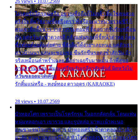
26 views • 10.07.2569
ไม่เคยรักใครแน่หรือ อยากเชื่อถือก็ไม่กล้า ติ๋มใช่คนสวย
ตรึงใจ ติ๋มใช่งามซึ้งตรึงตรา พี่หรือจะมาหมายร่วมชีวี ก็
คนเขาลืออื้อฉาว ว่าสาวๆรุมตอมพี่ ติ๋มอยากรับรักเหมือน
กัน แต่หวั่นจะช้ำดวงฤดี กลัวแฟนของพี่ชี้หน้าด่าทอ ก็คน
ชื่อต๋อยต้อยตุ้มตุ๋ยต่าย พี่ยังลืมได้ง่ายๆเลยหนอ แค่ตัวเรา
สาวบ้านนา แสนจะซอมซ่อ ขืนรักขืนรอคงช้ำสักวัน ถ้า
จริงเหมือนคำพร่ำเฉลย พี่อย่าเฉยรีบมาหมั้น ถ้าพี่สู่ขอ
ตามธรรมเนียม ติ๋มจะเตรียมรับเกลียวสัมพันธ์ ผิดหวังไม่
หวั่นขอยอมได้เคียง
รักติ๋มแน่หรือ - หงษ์ทอง ดาวอุดร (KARAOKE)
28 views • 10.07.2569
บัวทองโศก เพราะเป็นโรครักรุม ในอกกลัดกลุ้ม โดนแฟน
หนุ่มหลอกเอา เขารวย และรูปหล่อ มาพะเน้าพะนอ
ออเซาะจนใจเบา สงสาร บัวทองเศร้า น้ำตาคลอเบ้า เฝ้า
อาลัย หนุ่มรูปหล่อหนีไกล หัวใจบัวทองระรวย บัวทองโศก