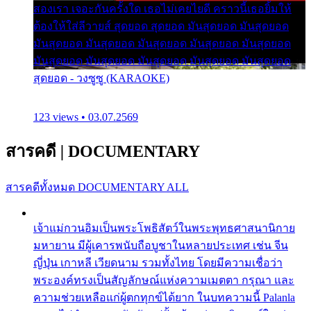
สองเรา เจอะกันครั้งใด เธอไม่เคยไยดี คราวนี้เธอยิ้มให้
ต้องให้ใส่ลีวายส์ สุดยอด สุดยอด มันสุดยอด มันสุดยอด
มันสุดยอด มันสุดยอด มันสุดยอด มันสุดยอด มันสุดยอด
มันสุดยอด มันสุดยอด มันสุดยอด มันสุดยอด มันสุดยอด
สุดยอด - วงซูซู (KARAOKE)
123 views • 03.07.2569
สารคดี
|
DOCUMENTARY
สารคดีทั้งหมด
DOCUMENTARY ALL
เจ้าแม่กวนอิมเป็นพระโพธิสัตว์ในพระพุทธศาสนานิกาย
มหายาน มีผู้เคารพนับถือบูชาในหลายประเทศ เช่น จีน
ญี่ปุ่น เกาหลี เวียดนาม รวมทั้งไทย โดยมีความเชื่อว่า
พระองค์ทรงเป็นสัญลักษณ์แห่งความเมตตา กรุณา และ
ความช่วยเหลือแก่ผู้ตกทุกข์ได้ยาก ในบทความนี้ Palanla