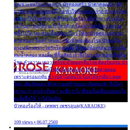
ออเซาะจนใจเบา สงสาร บัวทองเศร้า น้ำตาคลอเบ้า เฝ้า
อาลัย หนุ่มรูปหล่อหนีไกล หัวใจบัวทองระรวย บัวทองโศก
เพราะเป็นโรครักจาง ชีวิตเคว้งคว้าง เมื่อรักห่างร้างไกล
แม่ก็บอก พ่อก็สั่งจะรักใครสักครั้ง อย่าไปหวังความรวย
พลั้งไปใครจะช่วย ซื้อเปลมาไกว ให้ลูกบัวทอง เวรกรรม
ตามสนอง จึงเศร้าหมอง กลีบบัวทองต้องโรย บัวทองไม่
ตระหนัก เพราะไม่รักโคลนตม บัวทองท้องกลม เพราะลืม
ตมน้ำคลอง หลงลิ้น ที่สิ้นสัตย์ เจ้าจึงไม่ระมัด หลงกลิ่นลิ้น
โชย คำหวาน เขาวาดโรย บัวทองกลีบโรย ต้องร้อนรุม บัว
มาบานก่อนตูม ดุจไฟสุมร้อนรุมอุรา บัวทองผ่ายผอม
เพราะตรอมฤทัย ข้าวปลาไม่สนใจ ร้องไห้ลูกเดียว หยุด
โศก เสียเถิดทอง พักความเศร้าหมอง เถิดทองจ๋า ถึงใคร
เขาจะว่า ลูกเจ้าเกิดมา จะชื่อว่าไง พี่ขอเป็นเพื่อนปลอบใจ
จะตั้งชื่อให้ ว่าไอ้บังเอิญ
บัวทองร้องไห้ - เทพพร เพชรอุบล(KARAOKE)
109 views • 06.07.2569