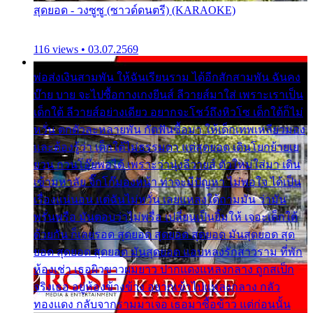
สุดยอด - วงซูซู (ซาวด์ดนตรี) (KARAOKE)
116 views • 03.07.2569
พ่อส่งเงินสามพัน ให้ฉันเรียนราม ได้อีกสักสามพัน ฉันคง
บ๊าย บาย จะไปซื้อกางเกงยีนส์ ลีวายส์มาใส่ เพราะเราเป็น
เด็กใต้ ลีวายส์อย่างเดียว อยากจะโชว์ถึงหิวโซ เด็กใต้ก็ไม่
หวั่น ตกตัวละหลายพัน กัดฟันซื้อมา ให้เด็กเทพเหลียวมอง
และต้องรู้ว่า เด็กใต้ไม่ธรรมดา แต่สุดยอด เดินโยกย้ายเย
ยวน กวนโอ๊ยพอได้ เพราะว่านุ่งลีวายส์ ตัวใหม่ใส่มา เดิน
เข้ามหาลัย จิ๊กโก๊มองหน้า ท่าจะมีปัญหา ไม่พอใจ ได้เป็น
เรื่องแน่นอน แต่ฉันไม่หวั่น เลยแหลงใต้ถามมัน ว่ามัน
พรั่นพรือ มันตอบว่าไม่พรื่อ เปลี่ยนเป็นยิ้มให้ เจอะเด็กใต้
ด้วยกัน ก็เลยรอด สุดยอด สุดยอด สุดยอด มันสุดยอด สุด
ยอด สุดยอด สุดยอด มันสุดยอด แอบหลงรักสาวราม ที่พัก
ห้องเช่า เธอผิวขาวผมยาว ปากแดงแหลงกลาง ถูกสเป็ก
จริงเธอ อยู่ห้องข้างข้าง อยากเข้าไปแหลงกลาง กลัว
ทองแดง กลับจากรามมาเจอ เธอมาซื้อข้าว แต่ก่อนนั้น