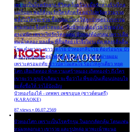
เพราะเป็นโรครักจาง ชีวิตเคว้งคว้าง เมื่อรักห่างร้างไกล
แม่ก็บอก พ่อก็สั่งจะรักใครสักครั้ง อย่าไปหวังความรวย
พลั้งไปใครจะช่วย ซื้อเปลมาไกว ให้ลูกบัวทอง เวรกรรม
ตามสนอง จึงเศร้าหมอง กลีบบัวทองต้องโรย บัวทองไม่
ตระหนัก เพราะไม่รักโคลนตม บัวทองท้องกลม เพราะลืม
ตมน้ำคลอง หลงลิ้น ที่สิ้นสัตย์ เจ้าจึงไม่ระมัด หลงกลิ่นลิ้น
โชย คำหวาน เขาวาดโรย บัวทองกลีบโรย ต้องร้อนรุม บัว
มาบานก่อนตูม ดุจไฟสุมร้อนรุมอุรา บัวทองผ่ายผอม
เพราะตรอมฤทัย ข้าวปลาไม่สนใจ ร้องไห้ลูกเดียว หยุด
โศก เสียเถิดทอง พักความเศร้าหมอง เถิดทองจ๋า ถึงใคร
เขาจะว่า ลูกเจ้าเกิดมา จะชื่อว่าไง พี่ขอเป็นเพื่อนปลอบใจ
จะตั้งชื่อให้ ว่าไอ้บังเอิญ
บัวทองร้องไห้ - เทพพร เพชรอุบล (ซาวด์ดนตรี)
(KARAOKE)
87 views • 06.07.2569
บัวทองโศก เพราะเป็นโรครักรุม ในอกกลัดกลุ้ม โดนแฟน
หนุ่มหลอกเอา เขารวย และรูปหล่อ มาพะเน้าพะนอ