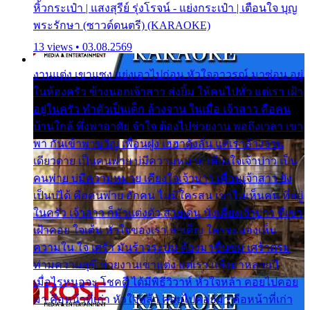
หิ้วกระเป๋า | แสงสุรีย์ รุ่งโรจน์ - แย่งกระเป๋า | เตือนใจ บุญ
พระรักษา (ซาวด์ดนตรี) (KARAOKE)
13 views • 03.08.2569
งานแต่ง เขาแซง แย่งเอาไปก่อน หัวใจอาวรณ์ มาซ่อน อยู่
ในห้องครัว ข้างนอกเจ้าสาว ส่งยิ้ม ให้คนไปทั่ว แต่เรา เฝ้า
อยู่ในครัว ทำตัวเป็นเด็ก ล้างจาน ในเมื่อ เจ้าสาว คือคน
บ้านใกล้ พึ่งพาอาศัย จำใจ ต้องไปช่วยงาน พอถึงเวลา เขา
พา กันเข้าพาขวัญ เพื่อนฝูง เฮฮาดังลั่น แต่เราล้างจาน
เดียวดาย เป็นคนพ่าย บ่มีความหมาย เคียงใจเจ้าบ่าว เป็น
คนพ่าย บ่มีความหมาย เคียงใจเจ้าบ่าว เพื่อนเจ้าสาว ยัง
เป็นบ่ได้ คือคนพ่าย ฮักคน ไม่มีใครสน เขาไม่เห็นคน ที่อยู่
ในครัว เจ้าสาว ก็มัวแต่งตัว สวยเด่น นั่งเคียงเจ้าบ่าว ที่เขา
เฝ้าคอย ใจเต้น หัวใจของเรา ลำเค็ญ ใครจะมองเห็น
ความใน ใจ เศร้า มันร้าวระบม ต้องมาขื่นขม เศร้าตรม
ท่ามความสุขี ช่วยงานเขาแต่ง แต่เรา แล้งมาหลายปี
เมื่อไรหนอจะ โชคดี ได้มีพิธีวิวาห์ หัวใจหล้า คอยไปคอย
มา คือหน้าที่เก่า หัวใจหล้า คอยไปคอยมา คือหน้าที่เก่า