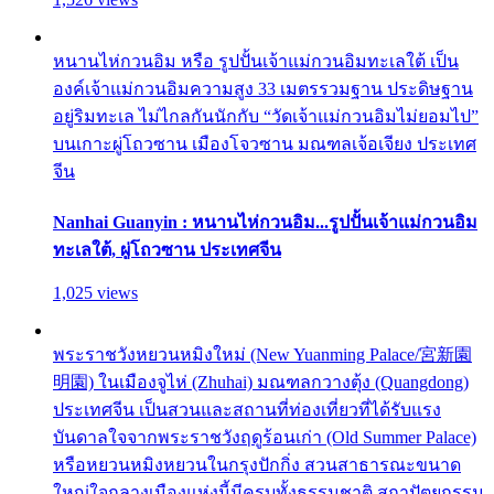
หนานไห่กวนอิม หรือ รูปปั้นเจ้าแม่กวนอิมทะเลใต้ เป็น
องค์เจ้าแม่กวนอิมความสูง 33 เมตรรวมฐาน ประดิษฐาน
อยู่ริมทะเล ไม่ไกลกันนักกับ “วัดเจ้าแม่กวนอิมไม่ยอมไป”
บนเกาะผู่โถวซาน เมืองโจวซาน มณฑลเจ้อเจียง ประเทศ
จีน
Nanhai Guanyin : หนานไห่กวนอิม...รูปปั้นเจ้าแม่กวนอิม
ทะเลใต้, ผู่โถวซาน ประเทศจีน
1,025 views
พระราชวังหยวนหมิงใหม่ (New Yuanming Palace/宮新園
明園) ในเมืองจูไห่ (Zhuhai) มณฑลกวางตุ้ง (Quangdong)
ประเทศจีน เป็นสวนและสถานที่ท่องเที่ยวที่ได้รับแรง
บันดาลใจจากพระราชวังฤดูร้อนเก่า (Old Summer Palace)
หรือหยวนหมิงหยวนในกรุงปักกิ่ง สวนสาธารณะขนาด
ใหญ่ใจกลางเมืองแห่งนี้มีครบทั้งธรรมชาติ สถาปัตยกรรม