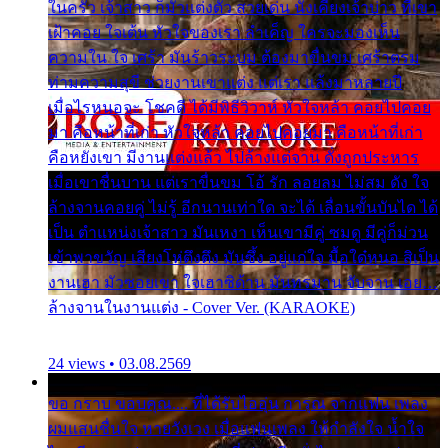
ในครัว เจ้าสาว ก็มัวแต่งตัว สวยเด่น นั่งเคียงเจ้าบ่าว ที่เขา
เฝ้าคอย ใจเต้น หัวใจของเรา ลำเค็ญ ใครจะมองเห็น
ความใน ใจ เศร้า มันร้าวระบม ต้องมาขื่นขม เศร้าตรม
ท่ามความสุขี ช่วยงานเขาแต่ง แต่เรา แล้งมาหลายปี
เมื่อไรหนอจะ โชคดี ได้มีพิธีวิวาห์ หัวใจหล้า คอยไปคอย
มา คือหน้าที่เก่า หัวใจหล้า คอยไปคอยมา คือหน้าที่เก่า
คือหยังเขา มีงานแต่งแล้ว ไปล้างแต่จาน ดั่งถูกประหาร
เมื่อเขาชื่นบาน แต่เราขื่นขม โอ้ รัก ลอยลม ไม่สม ดัง ใจ
ล้างจานคอยคู่ ไม่รู้ อีกนานเท่าใด จะได้ เลื่อนขั้นบันได ได้
เป็น ตำแหน่งเจ้าสาว มันเหงา เห็นเขามีคู่ ซมดู มีคู่ก็ม่วน
เข้าพาขวัญ เสียงโห่ตึงตึง มันซึ้ง อยู่แก่ใจ มื้อใด๋หนอ สิเป็น
งานเฮา มัวซอยเขา ใจเฮาซิด้าน มันทรมาน จับจาน เอย…
ล้างจานในงานแต่ง - Cover Ver. (KARAOKE)
24 views • 03.08.2569
ขอ กราบ ขอบคุณ.... ที่ได้รับไออุ่น การุณ จากแฟน เพลง
ผมแสนชื่นใจ หายวังเวง เมื่อแฟนเพลง ให้กำลังใจ น้ำใจ