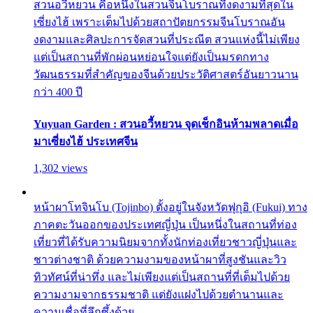
สวนอวี้หยวน คือหนึ่งในสวนจีนโบราณที่งดงามที่สุดใน
เซี่ยงไฮ้ เพราะเต็มไปด้วยสถาปัตยกรรมจีนโบราณอัน
งดงามและศิลปะการจัดสวนที่ประณีต สวนแห่งนี้ไม่เพียง
แต่เป็นสถานที่พักผ่อนหย่อนใจแต่ยังเป็นมรดกทาง
วัฒนธรรมที่สำคัญของจีนด้วยประวัติศาสตร์อันยาวนาน
กว่า 400 ปี
Yuyuan Garden : สวนอวี้หยวน จุดเช็กอินห้ามพลาดเมื่อ
มาเซี่ยงไฮ้ ประเทศจีน
1,302 views
หน้าผาโทจินโบ (Tojinbo) ตั้งอยู่ในจังหวัดฟุกุอิ (Fukui) ทาง
ภาคตะวันออกของประเทศญี่ปุ่น เป็นหนึ่งในสถานที่ท่อง
เที่ยวที่ได้รับความนิยมจากทั้งนักท่องเที่ยวชาวญี่ปุ่นและ
ชาวต่างชาติ ด้วยความงามของหน้าผาที่สูงชันและวิว
ทิวทัศน์ที่น่าทึ่ง และไม่เพียงแต่เป็นสถานที่ที่เต็มไปด้วย
ความงามจากธรรมชาติ แต่ยังแฝงไปด้วยตำนานและ
ความเชื่อที่ลึกซึ้งด้วย