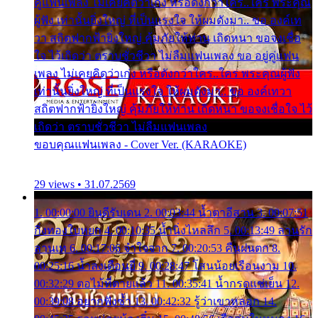
คู่แฟนเพลง ไม่เคยคิดว่าเก่ง หรือดังกว่าใคร..ใคร พระคุณ
ผู้ฟัง เท่านั้นยิ่งใหญ่ ที่เป็นแรงใจ ให้ผมดังมา.. ขอ องค์เท
วา สถิตฟากฟ้ายิ่งใหญ่ คุ้มภัยให้ท่าน เถิดหนา ขอจงเชื่อ
ใจ ไว้เถิดว่า ตราบชั่วชีวา ไม่ลืมแฟนเพลง ขอ อยู่คู่แฟน
เพลง ไม่เคยคิดว่าเก่ง หรือดังกว่าใคร..ใคร พระคุณผู้ฟัง
เท่านั้นยิ่งใหญ่ ที่เป็นแรงใจ ให้ผมดังมา.. ขอ องค์เทวา
สถิตฟากฟ้ายิ่งใหญ่ คุ้มภัยให้ท่าน เถิดหนา ขอจงเชื่อใจ ไว้
เถิดว่า ตราบชั่วชีวา ไม่ลืมแฟนเพลง
ขอบคุณแฟนเพลง - Cover Ver. (KARAOKE)
29 views • 31.07.2569
1. 00:00:00 ยินดีรับเดน 2. 00:03:44 น้ำตาอีสาน 3. 00:07:51
กิ่งทองใบหยก 4. 00:10:35 น้ำนิ่งไหลลึก 5. 00:13:49 ลานรัก
ลานเท 6. 00:17:06 จำใจจาก 7. 00:20:53 คืนฝนตก 8.
00:25:16 น้ำลงเดือนยี่ 9. 00:28:47 โสนน้อยเรือนงาม 10.
00:32:29 ตอไม้ที่ตายแล้ว 11. 00:35:41 น้ำกรดแช่เย็น 12.
00:39:08 อยากฟังซ้ำ 13. 00:42:32 รู้ว่าเขาหลอก 14.