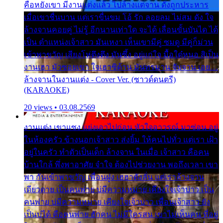
คือหยังเขา มีงานแต่งแล้ว ไปล้างแต่จาน ดั่งถูกประหาร
เมื่อเขาชื่นบาน แต่เราขื่นขม โอ้ รัก ลอยลม ไม่สม ดัง ใจ
ล้างจานคอยคู่ ไม่รู้ อีกนานเท่าใด จะได้ เลื่อนขั้นบันได ได้
เป็น ตำแหน่งเจ้าสาว มันเหงา เห็นเขามีคู่ ซมดู มีคู่ก็ม่วน
เข้าพาขวัญ เสียงโห่ตึงตึง มันซึ้ง อยู่แก่ใจ มื้อใด๋หนอ สิเป็น
งานเฮา มัวซอยเขา ใจเฮาซิด้าน มันทรมาน จับจาน เอย…
ล้างจานในงานแต่ง - Cover Ver. (ซาวด์ดนตรี)
(KARAOKE)
20 views • 03.08.2569
งานแต่ง เขาแซง แย่งเอาไปก่อน หัวใจอาวรณ์ มาซ่อน อยู่
ในห้องครัว ข้างนอกเจ้าสาว ส่งยิ้ม ให้คนไปทั่ว แต่เรา เฝ้า
อยู่ในครัว ทำตัวเป็นเด็ก ล้างจาน ในเมื่อ เจ้าสาว คือคน
บ้านใกล้ พึ่งพาอาศัย จำใจ ต้องไปช่วยงาน พอถึงเวลา เขา
พา กันเข้าพาขวัญ เพื่อนฝูง เฮฮาดังลั่น แต่เราล้างจาน
เดียวดาย เป็นคนพ่าย บ่มีความหมาย เคียงใจเจ้าบ่าว เป็น
คนพ่าย บ่มีความหมาย เคียงใจเจ้าบ่าว เพื่อนเจ้าสาว ยัง
เป็นบ่ได้ คือคนพ่าย ฮักคน ไม่มีใครสน เขาไม่เห็นคน ที่อยู่