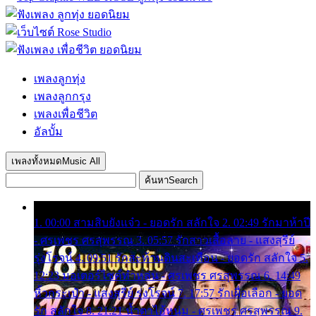
เพลงลูกทุ่ง
เพลงลูกกรุง
เพลงเพื่อชีวิต
อัลบั้ม
เพลงทั้งหมด
Music All
ค้นหา
Search
1. 00:00 สามสิบยังแจ๋ว - ยอดรัก สลักใจ 2. 02:49 รักมาห้าปี
- ศรเพชร ศรสุพรรณ 3. 05:57 รักสาวเสื้อลาย - แสงสุรีย์
รุ่งโรจน์ 4. 09:51 รักสะท้านดินสะเทือน - ยอดรัก สลักใจ 5.
12:23 มอเตอร์ไซค์ทำหล่น - ศรเพชร ศรสุพรรณ 6. 14:49
หิ้วกระเป๋า - แสงสุรีย์ รุ่งโรจน์ 7. 17:57 รักเผื่อเลือก - ยอด
รัก สลักใจ 8. 21:21 น้ำตาไอ้หนุ่ม - ศรเพชร ศรสุพรรณ 9.