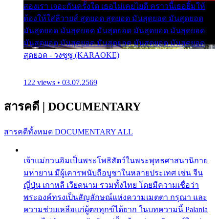
สองเรา เจอะกันครั้งใด เธอไม่เคยไยดี คราวนี้เธอยิ้มให้
ต้องให้ใส่ลีวายส์ สุดยอด สุดยอด มันสุดยอด มันสุดยอด
มันสุดยอด มันสุดยอด มันสุดยอด มันสุดยอด มันสุดยอด
มันสุดยอด มันสุดยอด มันสุดยอด มันสุดยอด มันสุดยอด
สุดยอด - วงซูซู (KARAOKE)
122 views • 03.07.2569
สารคดี
|
DOCUMENTARY
สารคดีทั้งหมด
DOCUMENTARY ALL
เจ้าแม่กวนอิมเป็นพระโพธิสัตว์ในพระพุทธศาสนานิกาย
มหายาน มีผู้เคารพนับถือบูชาในหลายประเทศ เช่น จีน
ญี่ปุ่น เกาหลี เวียดนาม รวมทั้งไทย โดยมีความเชื่อว่า
พระองค์ทรงเป็นสัญลักษณ์แห่งความเมตตา กรุณา และ
ความช่วยเหลือแก่ผู้ตกทุกข์ได้ยาก ในบทความนี้ Palanla