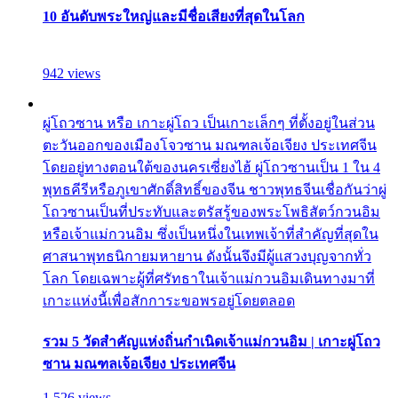
10 อันดับพระใหญ่และมีชื่อเสียงที่สุดในโลก
942 views
ผู่โถวซาน หรือ เกาะผู่โถว เป็นเกาะเล็กๆ ที่ตั้งอยู่ในส่วน
ตะวันออกของเมืองโจวซาน มณฑลเจ้อเจียง ประเทศจีน
โดยอยู่ทางตอนใต้ของนครเซี่ยงไฮ้ ผู่โถวซานเป็น 1 ใน 4
พุทธคีรีหรือภูเขาศักดิ์สิทธิ์ของจีน ชาวพุทธจีนเชื่อกันว่าผู่
โถวซานเป็นที่ประทับและตรัสรู้ของพระโพธิสัตว์กวนอิม
หรือเจ้าแม่กวนอิม ซึ่งเป็นหนึ่งในเทพเจ้าที่สำคัญที่สุดใน
ศาสนาพุทธนิกายมหายาน ดังนั้นจึงมีผู้แสวงบุญจากทั่ว
โลก โดยเฉพาะผู้ที่ศรัทธาในเจ้าแม่กวนอิมเดินทางมาที่
เกาะแห่งนี้เพื่อสักการะขอพรอยู่โดยตลอด
รวม 5 วัดสำคัญแห่งถิ่นกำเนิดเจ้าแม่กวนอิม | เกาะผู่โถว
ซาน มณฑลเจ้อเจียง ประเทศจีน
1,526 views