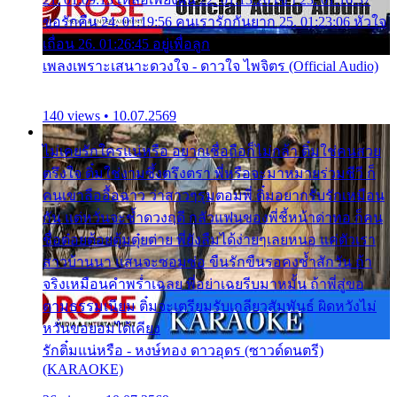
ขอรักคืน 24. 01:19:56 คนเรารักกันยาก 25. 01:23:06 หัวใจ
เถื่อน 26. 01:26:45 อยู่เพื่อลูก
เพลงเพราะเสนาะดวงใจ - ดาวใจ ไพจิตร (Official Audio)
140 views • 10.07.2569
ไม่เคยรักใครแน่หรือ อยากเชื่อถือก็ไม่กล้า ติ๋มใช่คนสวย
ตรึงใจ ติ๋มใช่งามซึ้งตรึงตรา พี่หรือจะมาหมายร่วมชีวี ก็
คนเขาลืออื้อฉาว ว่าสาวๆรุมตอมพี่ ติ๋มอยากรับรักเหมือน
กัน แต่หวั่นจะช้ำดวงฤดี กลัวแฟนของพี่ชี้หน้าด่าทอ ก็คน
ชื่อต๋อยต้อยตุ้มตุ๋ยต่าย พี่ยังลืมได้ง่ายๆเลยหนอ แค่ตัวเรา
สาวบ้านนา แสนจะซอมซ่อ ขืนรักขืนรอคงช้ำสักวัน ถ้า
จริงเหมือนคำพร่ำเฉลย พี่อย่าเฉยรีบมาหมั้น ถ้าพี่สู่ขอ
ตามธรรมเนียม ติ๋มจะเตรียมรับเกลียวสัมพันธ์ ผิดหวังไม่
หวั่นขอยอมได้เคียง
รักติ๋มแน่หรือ - หงษ์ทอง ดาวอุดร (ซาวด์ดนตรี)
(KARAOKE)