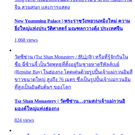
จีน สวนสนุก และการแสดง
New Yuanming Palace | พระราชวังหยวนหมิงใหม่ ความ
ยิ่งใหญ่แห่งประวัติศาสตร์ มณฑลกวางตุ้ง ประเทศจีน
1,068 views
วัดซีซ่าน (Tsz Shan Monastery / 慈山寺) หรือที่รู้จักกันใน
ชื่อ ฉี่ซ้านจี๋ เป็นวัดพุทธที่ตั้งอยู่ริมชายหาดรีพัลส์เบย์
(Repulse Bay) ในฮ่องกง โดดเด่นด้วยรูปปั้นเจ้าแม่กวนอิมสี
ขาวขนาดใหญ่ สูงถึง 76 เมตร ซึ่งเป็นรูปปั้นเจ้าแม่กวนอิม
ที่สูงเป็นอันดับต้นๆ ของโลก
Tsz Shan Monastery | วัดซีซ่าน…งามสง่าเจ้าแม่กวนอิ
มองค์ใหญ่แห่งฮ่องกง
824 views