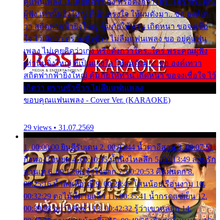
คู่แฟนเพลง ไม่เคยคิดว่าเก่ง หรือดังกว่าใคร..ใคร พระคุณ
ผู้ฟัง เท่านั้นยิ่งใหญ่ ที่เป็นแรงใจ ให้ผมดังมา.. ขอ องค์เท
วา สถิตฟากฟ้ายิ่งใหญ่ คุ้มภัยให้ท่าน เถิดหนา ขอจงเชื่อ
ใจ ไว้เถิดว่า ตราบชั่วชีวา ไม่ลืมแฟนเพลง ขอ อยู่คู่แฟน
เพลง ไม่เคยคิดว่าเก่ง หรือดังกว่าใคร..ใคร พระคุณผู้ฟัง
เท่านั้นยิ่งใหญ่ ที่เป็นแรงใจ ให้ผมดังมา.. ขอ องค์เทวา
สถิตฟากฟ้ายิ่งใหญ่ คุ้มภัยให้ท่าน เถิดหนา ขอจงเชื่อใจ ไว้
เถิดว่า ตราบชั่วชีวา ไม่ลืมแฟนเพลง
ขอบคุณแฟนเพลง - Cover Ver. (KARAOKE)
29 views • 31.07.2569
1. 00:00:00 ยินดีรับเดน 2. 00:03:44 น้ำตาอีสาน 3. 00:07:51
กิ่งทองใบหยก 4. 00:10:35 น้ำนิ่งไหลลึก 5. 00:13:49 ลานรัก
ลานเท 6. 00:17:06 จำใจจาก 7. 00:20:53 คืนฝนตก 8.
00:25:16 น้ำลงเดือนยี่ 9. 00:28:47 โสนน้อยเรือนงาม 10.
00:32:29 ตอไม้ที่ตายแล้ว 11. 00:35:41 น้ำกรดแช่เย็น 12.
00:39:08 อยากฟังซ้ำ 13. 00:42:32 รู้ว่าเขาหลอก 14.