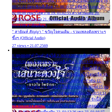
00:45:25 รอหน่อยน้องติ๋ม 15. 00:48:56 เรือล่มในหนอง 16.
00:51:43 บัตรเชิญสีเลือด 17. 00:56:07 อดีตรักโรงทอ 18.
01:00:00 เขมรไล่ควาย 19. 01:02:55 สาวสวนแตง 20.
01:05:51 แอบมอง 21. 01:09:27 พบรักปากน้ำโพ 22.
01:13:06 สายัณห์เมา
" สายัณห์ สัญญา " ขวัญใจคนเดิม - รวมเพลงดังเพราะๆ
ซึ้งๆ (Official Audio)
27 views • 21.07.2569
1. 00:00:00 ทำไมทำฉันได้ 2. 00:03:20 นางฟ้าสลัม 3.
00:06:50 คน 4. 00:10:36 บุญเหลือเกิน 5. 00:13:58 ฝนหยาด
สุดท้าย 6. 00:17:30 ยาใจยาจก 7. 00:20:30 คิดดูให้ดี 8.
00:24:21 ลบรอยแผลรัก 9. 00:27:35 เหมือนใจโดนกรีด 10.
00:30:54 ขบวนการเปาเปียว 11. 00:34:05 คำรำพัน 12.
00:37:20 ปาหนัน 13. 00:40:37 ใจเจ้ากรรม 14. 00:44:15 จูบ
ฉันแล้วจงตายเสีย 15. 00:47:24 ขอสูมาเต๊อะ 16. 00:51:11
คนใจมาร 17. 00:54:50 คืนทรมาน 18. 00:58:25 รักนี้สีดำ
19. 01:01:44 ส่วนเกิน 20. 01:05:42 หยาดน้ำฝนหยดน้ำตา
21. 01:09:13 เหลือเพียงฝัน 22. 01:13:26 เขา 23. 01:16:37