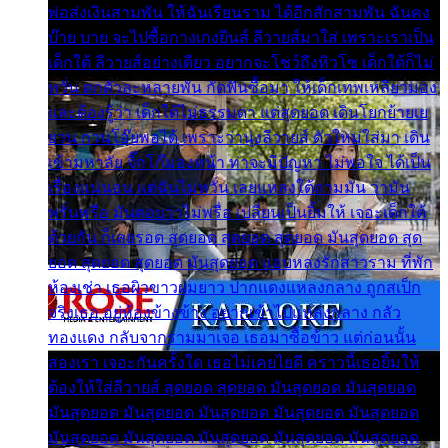
พ่อส่งเงินสามพัน ให้ฉันเรียนราม ได้อีกสักสามพัน ฉันคง
บ๊าย บาย จะไปซื้อกางเกงยีนส์ ลีวายส์มาใส่ เพราะเราเป็น
เด็กใต้ ลีวายส์อย่างเดียว อยากจะโชว์ถึงหิวโซ เด็กใต้ก็ไม่
หวั่น ตกตัวละหลายพัน กัดฟันซื้อมา ให้เด็กเทพเหลียวมอง
และต้องรู้ว่า เด็กใต้ไม่ธรรมดา แต่สุดยอด เดินโยกย้ายเย
ยวน กวนโอ๊ยพอได้ เพราะว่านุ่งลีวายส์ ตัวใหม่ใส่มา เดิน
เข้ามหาลัย จิ๊กโก๊มองหน้า ท่าจะมีปัญหา ไม่พอใจ ได้เป็น
เรื่องแน่นอน แต่ฉันไม่หวั่น เลยแหลงใต้ถามมัน ว่ามัน
พรั่นพรือ มันตอบว่าไม่พรื่อ เปลี่ยนเป็นยิ้มให้ เจอะเด็กใต้
ด้วยกัน ก็เลยรอด สุดยอด สุดยอด สุดยอด มันสุดยอด สุด
ยอด สุดยอด สุดยอด มันสุดยอด แอบหลงรักสาวราม ที่พัก
ห้องเช่า เธอผิวขาวผมยาว ปากแดงแหลงกลาง ถูกสเป็ก
จริงเธอ อยู่ห้องข้างข้าง อยากเข้าไปแหลงกลาง กลัว
ทองแดง กลับจากรามมาเจอ เธอมาซื้อข้าว แต่ก่อนนั้น
สองเรา เจอะกันครั้งใด เธอไม่เคยไยดี คราวนี้เธอยิ้มให้
ต้องให้ใส่ลีวายส์ สุดยอด สุดยอด มันสุดยอด มันสุดยอด
มันสุดยอด มันสุดยอด มันสุดยอด มันสุดยอด มันสุดยอด
มันสุดยอด มันสุดยอด มันสุดยอด มันสุดยอด มันสุดยอด