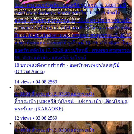
24:27 สามเณรกำพร้า - แสงสุรีย์ รุ่งโรจน์ 10. 28:08 ไม่มี
เวลาไปหาเมียน้อย - ยอดรัก สลักใจ 11. 31:29 ชีวิตไอ้
ธรรม - ศรเพชร ศรสุพรรณ 12. 35:26 ทหารอากาศขาดรัก
- แสงสุรีย์ รุ่งโรจน์ 13. 39:01 คนหัวใจโทรม - ยอดรัก สลัก
ใจ 14. 42:49 ไอ้หวังตายแน่ - ศรเพชร ศรสุพรรณ 15. 46:35
ธาตุแท้ของเธอ - แสงสุรีย์ รุ่งโรจน์ 16. 49:57 กำนันกำใน -
ยอดรัก สลักใจ 17. 52:29 สาวบริสุทธิ์ - ศรเพชร ศรสุพรรณ
18. 56:05 แต๋วจ๋า - แสงสุรีย์ รุ่งโรจน์
18 บทเพลงดังจากฟากฟ้า - ยอดรัก/ศรเพชร/แสงสุรีย์
(Official Audio)
14 views • 04.08.2569
1. 00:00 หิ้วกระเป๋า 2. 03:30 แย่งกระเป๋า
หิ้วกระเป๋า | แสงสุรีย์ รุ่งโรจน์ - แย่งกระเป๋า | เตือนใจ บุญ
พระรักษา (KARAOKE)
12 views • 03.08.2569
1. 00:00 หิ้วกระเป๋า 2. 03:30 แย่งกระเป๋า