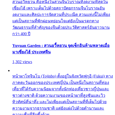
สวนอวี้หยวน คือหนึ่งในสวนจีนโบราณที่งดงามที่สุดใน
เซี่ยงไฮ้ เพราะเต็มไปด้วยสถาปัตยกรรมจีนโบราณอัน
งดงามและศิลปะการจัดสวนที่ประณีต สวนแห่งนี้ไม่เพียง
แต่เป็นสถานที่พักผ่อนหย่อนใจแต่ยังเป็นมรดกทาง
วัฒนธรรมที่สำคัญของจีนด้วยประวัติศาสตร์อันยาวนาน
กว่า 400 ปี
Yuyuan Garden : สวนอวี้หยวน จุดเช็กอินห้ามพลาดเมื่อ
มาเซี่ยงไฮ้ ประเทศจีน
1,302 views
หน้าผาโทจินโบ (Tojinbo) ตั้งอยู่ในจังหวัดฟุกุอิ (Fukui) ทาง
ภาคตะวันออกของประเทศญี่ปุ่น เป็นหนึ่งในสถานที่ท่อง
เที่ยวที่ได้รับความนิยมจากทั้งนักท่องเที่ยวชาวญี่ปุ่นและ
ชาวต่างชาติ ด้วยความงามของหน้าผาที่สูงชันและวิว
ทิวทัศน์ที่น่าทึ่ง และไม่เพียงแต่เป็นสถานที่ที่เต็มไปด้วย
ความงามจากธรรมชาติ แต่ยังแฝงไปด้วยตำนานและ
ความเชื่อที่ลึกซึ้งด้วย