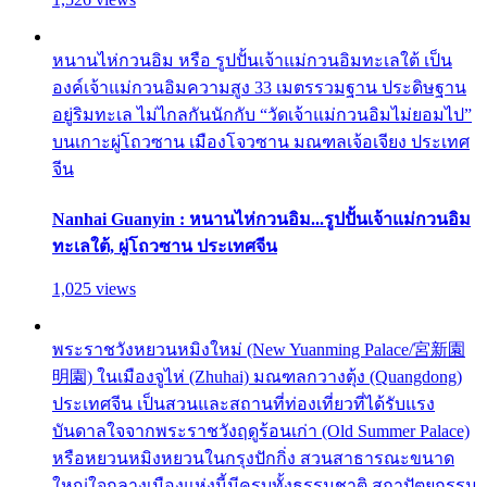
หนานไห่กวนอิม หรือ รูปปั้นเจ้าแม่กวนอิมทะเลใต้ เป็น
องค์เจ้าแม่กวนอิมความสูง 33 เมตรรวมฐาน ประดิษฐาน
อยู่ริมทะเล ไม่ไกลกันนักกับ “วัดเจ้าแม่กวนอิมไม่ยอมไป”
บนเกาะผู่โถวซาน เมืองโจวซาน มณฑลเจ้อเจียง ประเทศ
จีน
Nanhai Guanyin : หนานไห่กวนอิม...รูปปั้นเจ้าแม่กวนอิม
ทะเลใต้, ผู่โถวซาน ประเทศจีน
1,025 views
พระราชวังหยวนหมิงใหม่ (New Yuanming Palace/宮新園
明園) ในเมืองจูไห่ (Zhuhai) มณฑลกวางตุ้ง (Quangdong)
ประเทศจีน เป็นสวนและสถานที่ท่องเที่ยวที่ได้รับแรง
บันดาลใจจากพระราชวังฤดูร้อนเก่า (Old Summer Palace)
หรือหยวนหมิงหยวนในกรุงปักกิ่ง สวนสาธารณะขนาด
ใหญ่ใจกลางเมืองแห่งนี้มีครบทั้งธรรมชาติ สถาปัตยกรรม