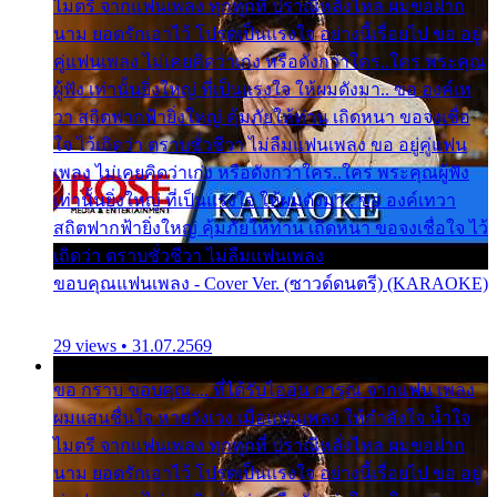
ไมตรี จากแฟนเพลง ทุกทุกที่ ปราณีหลั่งไหล ผมขอฝาก
นาม ยอดรักเอาไว้ โปรดเป็นแรงใจ อย่างนี้เรื่อยไป ขอ อยู่
คู่แฟนเพลง ไม่เคยคิดว่าเก่ง หรือดังกว่าใคร..ใคร พระคุณ
ผู้ฟัง เท่านั้นยิ่งใหญ่ ที่เป็นแรงใจ ให้ผมดังมา.. ขอ องค์เท
วา สถิตฟากฟ้ายิ่งใหญ่ คุ้มภัยให้ท่าน เถิดหนา ขอจงเชื่อ
ใจ ไว้เถิดว่า ตราบชั่วชีวา ไม่ลืมแฟนเพลง ขอ อยู่คู่แฟน
เพลง ไม่เคยคิดว่าเก่ง หรือดังกว่าใคร..ใคร พระคุณผู้ฟัง
เท่านั้นยิ่งใหญ่ ที่เป็นแรงใจ ให้ผมดังมา.. ขอ องค์เทวา
สถิตฟากฟ้ายิ่งใหญ่ คุ้มภัยให้ท่าน เถิดหนา ขอจงเชื่อใจ ไว้
เถิดว่า ตราบชั่วชีวา ไม่ลืมแฟนเพลง
ขอบคุณแฟนเพลง - Cover Ver. (ซาวด์ดนตรี) (KARAOKE)
29 views • 31.07.2569
ขอ กราบ ขอบคุณ.... ที่ได้รับไออุ่น การุณ จากแฟน เพลง
ผมแสนชื่นใจ หายวังเวง เมื่อแฟนเพลง ให้กำลังใจ น้ำใจ
ไมตรี จากแฟนเพลง ทุกทุกที่ ปราณีหลั่งไหล ผมขอฝาก
นาม ยอดรักเอาไว้ โปรดเป็นแรงใจ อย่างนี้เรื่อยไป ขอ อยู่