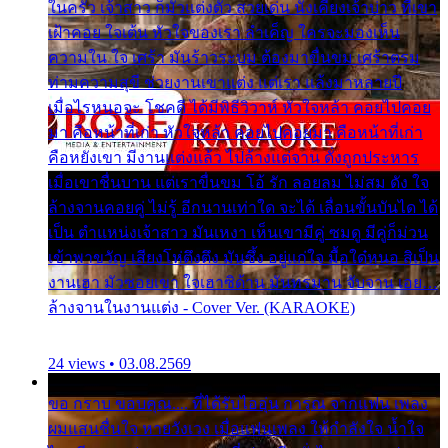
ในครัว เจ้าสาว ก็มัวแต่งตัว สวยเด่น นั่งเคียงเจ้าบ่าว ที่เขา
เฝ้าคอย ใจเต้น หัวใจของเรา ลำเค็ญ ใครจะมองเห็น
ความใน ใจ เศร้า มันร้าวระบม ต้องมาขื่นขม เศร้าตรม
ท่ามความสุขี ช่วยงานเขาแต่ง แต่เรา แล้งมาหลายปี
เมื่อไรหนอจะ โชคดี ได้มีพิธีวิวาห์ หัวใจหล้า คอยไปคอย
มา คือหน้าที่เก่า หัวใจหล้า คอยไปคอยมา คือหน้าที่เก่า
คือหยังเขา มีงานแต่งแล้ว ไปล้างแต่จาน ดั่งถูกประหาร
เมื่อเขาชื่นบาน แต่เราขื่นขม โอ้ รัก ลอยลม ไม่สม ดัง ใจ
ล้างจานคอยคู่ ไม่รู้ อีกนานเท่าใด จะได้ เลื่อนขั้นบันได ได้
เป็น ตำแหน่งเจ้าสาว มันเหงา เห็นเขามีคู่ ซมดู มีคู่ก็ม่วน
เข้าพาขวัญ เสียงโห่ตึงตึง มันซึ้ง อยู่แก่ใจ มื้อใด๋หนอ สิเป็น
งานเฮา มัวซอยเขา ใจเฮาซิด้าน มันทรมาน จับจาน เอย…
ล้างจานในงานแต่ง - Cover Ver. (KARAOKE)
24 views • 03.08.2569
ขอ กราบ ขอบคุณ.... ที่ได้รับไออุ่น การุณ จากแฟน เพลง
ผมแสนชื่นใจ หายวังเวง เมื่อแฟนเพลง ให้กำลังใจ น้ำใจ