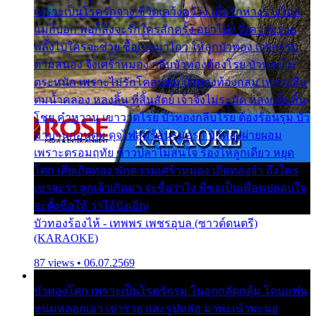
เพราะเป็นโรครักจาง ชีวิตเคว้งคว้าง เมื่อรักห่างร้างไกล
แม่ก็บอก พ่อก็สั่งจะรักใครสักครั้ง อย่าไปหวังความรวย
พลั้งไปใครจะช่วย ซื้อเปลมาไกว ให้ลูกบัวทอง เวรกรรม
ตามสนอง จึงเศร้าหมอง กลีบบัวทองต้องโรย บัวทองไม่
ตระหนัก เพราะไม่รักโคลนตม บัวทองท้องกลม เพราะลืม
ตมน้ำคลอง หลงลิ้น ที่สิ้นสัตย์ เจ้าจึงไม่ระมัด หลงกลิ่นลิ้น
โชย คำหวาน เขาวาดโรย บัวทองกลีบโรย ต้องร้อนรุม บัว
มาบานก่อนตูม ดุจไฟสุมร้อนรุมอุรา บัวทองผ่ายผอม
เพราะตรอมฤทัย ข้าวปลาไม่สนใจ ร้องไห้ลูกเดียว หยุด
โศก เสียเถิดทอง พักความเศร้าหมอง เถิดทองจ๋า ถึงใคร
เขาจะว่า ลูกเจ้าเกิดมา จะชื่อว่าไง พี่ขอเป็นเพื่อนปลอบใจ
จะตั้งชื่อให้ ว่าไอ้บังเอิญ
บัวทองร้องไห้ - เทพพร เพชรอุบล (ซาวด์ดนตรี)
(KARAOKE)
87 views • 06.07.2569
บัวทองโศก เพราะเป็นโรครักรุม ในอกกลัดกลุ้ม โดนแฟน
หนุ่มหลอกเอา เขารวย และรูปหล่อ มาพะเน้าพะนอ