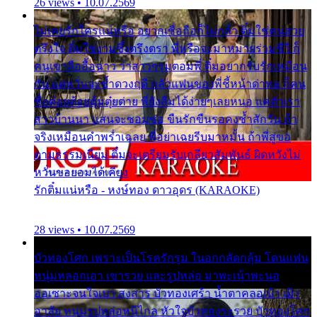
26 views • 10.07.2569
ไม่เคยรักใครแน่หรือ อยากเชื่อถือก็ไม่กล้า ติ๋มใช่คนสวย
ตรึงใจ ติ๋มใช่งามซึ้งตรึงตรา พี่หรือจะมาหมายร่วมชีวี ก็
คนเขาลืออื้อฉาว ว่าสาวๆรุมตอมพี่ ติ๋มอยากรับรักเหมือน
กัน แต่หวั่นจะช้ำดวงฤดี กลัวแฟนของพี่ชี้หน้าด่าทอ ก็คน
ชื่อต๋อยต้อยตุ้มตุ๋ยต่าย พี่ยังลืมได้ง่ายๆเลยหนอ แค่ตัวเรา
สาวบ้านนา แสนจะซอมซ่อ ขืนรักขืนรอคงช้ำสักวัน ถ้า
จริงเหมือนคำพร่ำเฉลย พี่อย่าเฉยรีบมาหมั้น ถ้าพี่สู่ขอ
ตามธรรมเนียม ติ๋มจะเตรียมรับเกลียวสัมพันธ์ ผิดหวังไม่
หวั่นขอยอมได้เคียง
รักติ๋มแน่หรือ - หงษ์ทอง ดาวอุดร (KARAOKE)
28 views • 10.07.2569
บัวทองโศก เพราะเป็นโรครักรุม ในอกกลัดกลุ้ม โดนแฟน
หนุ่มหลอกเอา เขารวย และรูปหล่อ มาพะเน้าพะนอ
ออเซาะจนใจเบา สงสาร บัวทองเศร้า น้ำตาคลอเบ้า เฝ้า
อาลัย หนุ่มรูปหล่อหนีไกล หัวใจบัวทองระรวย บัวทองโศก