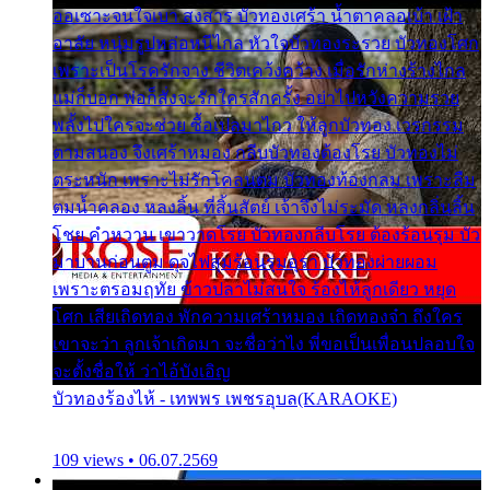
ออเซาะจนใจเบา สงสาร บัวทองเศร้า น้ำตาคลอเบ้า เฝ้า
อาลัย หนุ่มรูปหล่อหนีไกล หัวใจบัวทองระรวย บัวทองโศก
เพราะเป็นโรครักจาง ชีวิตเคว้งคว้าง เมื่อรักห่างร้างไกล
แม่ก็บอก พ่อก็สั่งจะรักใครสักครั้ง อย่าไปหวังความรวย
พลั้งไปใครจะช่วย ซื้อเปลมาไกว ให้ลูกบัวทอง เวรกรรม
ตามสนอง จึงเศร้าหมอง กลีบบัวทองต้องโรย บัวทองไม่
ตระหนัก เพราะไม่รักโคลนตม บัวทองท้องกลม เพราะลืม
ตมน้ำคลอง หลงลิ้น ที่สิ้นสัตย์ เจ้าจึงไม่ระมัด หลงกลิ่นลิ้น
โชย คำหวาน เขาวาดโรย บัวทองกลีบโรย ต้องร้อนรุม บัว
มาบานก่อนตูม ดุจไฟสุมร้อนรุมอุรา บัวทองผ่ายผอม
เพราะตรอมฤทัย ข้าวปลาไม่สนใจ ร้องไห้ลูกเดียว หยุด
โศก เสียเถิดทอง พักความเศร้าหมอง เถิดทองจ๋า ถึงใคร
เขาจะว่า ลูกเจ้าเกิดมา จะชื่อว่าไง พี่ขอเป็นเพื่อนปลอบใจ
จะตั้งชื่อให้ ว่าไอ้บังเอิญ
บัวทองร้องไห้ - เทพพร เพชรอุบล(KARAOKE)
109 views • 06.07.2569