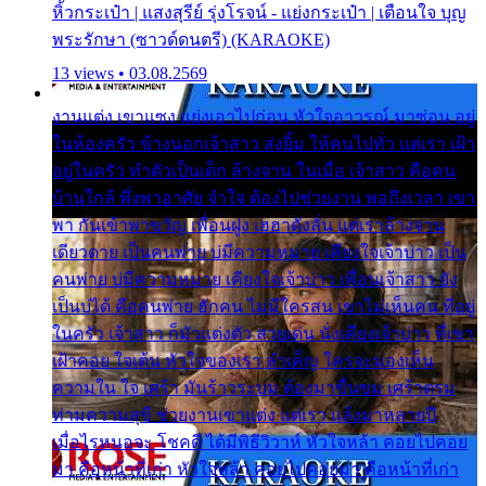
หิ้วกระเป๋า | แสงสุรีย์ รุ่งโรจน์ - แย่งกระเป๋า | เตือนใจ บุญ
พระรักษา (ซาวด์ดนตรี) (KARAOKE)
13 views • 03.08.2569
งานแต่ง เขาแซง แย่งเอาไปก่อน หัวใจอาวรณ์ มาซ่อน อยู่
ในห้องครัว ข้างนอกเจ้าสาว ส่งยิ้ม ให้คนไปทั่ว แต่เรา เฝ้า
อยู่ในครัว ทำตัวเป็นเด็ก ล้างจาน ในเมื่อ เจ้าสาว คือคน
บ้านใกล้ พึ่งพาอาศัย จำใจ ต้องไปช่วยงาน พอถึงเวลา เขา
พา กันเข้าพาขวัญ เพื่อนฝูง เฮฮาดังลั่น แต่เราล้างจาน
เดียวดาย เป็นคนพ่าย บ่มีความหมาย เคียงใจเจ้าบ่าว เป็น
คนพ่าย บ่มีความหมาย เคียงใจเจ้าบ่าว เพื่อนเจ้าสาว ยัง
เป็นบ่ได้ คือคนพ่าย ฮักคน ไม่มีใครสน เขาไม่เห็นคน ที่อยู่
ในครัว เจ้าสาว ก็มัวแต่งตัว สวยเด่น นั่งเคียงเจ้าบ่าว ที่เขา
เฝ้าคอย ใจเต้น หัวใจของเรา ลำเค็ญ ใครจะมองเห็น
ความใน ใจ เศร้า มันร้าวระบม ต้องมาขื่นขม เศร้าตรม
ท่ามความสุขี ช่วยงานเขาแต่ง แต่เรา แล้งมาหลายปี
เมื่อไรหนอจะ โชคดี ได้มีพิธีวิวาห์ หัวใจหล้า คอยไปคอย
มา คือหน้าที่เก่า หัวใจหล้า คอยไปคอยมา คือหน้าที่เก่า