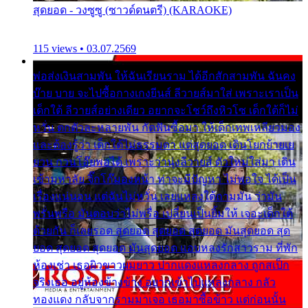
สุดยอด - วงซูซู (ซาวด์ดนตรี) (KARAOKE)
115 views • 03.07.2569
พ่อส่งเงินสามพัน ให้ฉันเรียนราม ได้อีกสักสามพัน ฉันคง
บ๊าย บาย จะไปซื้อกางเกงยีนส์ ลีวายส์มาใส่ เพราะเราเป็น
เด็กใต้ ลีวายส์อย่างเดียว อยากจะโชว์ถึงหิวโซ เด็กใต้ก็ไม่
หวั่น ตกตัวละหลายพัน กัดฟันซื้อมา ให้เด็กเทพเหลียวมอง
และต้องรู้ว่า เด็กใต้ไม่ธรรมดา แต่สุดยอด เดินโยกย้ายเย
ยวน กวนโอ๊ยพอได้ เพราะว่านุ่งลีวายส์ ตัวใหม่ใส่มา เดิน
เข้ามหาลัย จิ๊กโก๊มองหน้า ท่าจะมีปัญหา ไม่พอใจ ได้เป็น
เรื่องแน่นอน แต่ฉันไม่หวั่น เลยแหลงใต้ถามมัน ว่ามัน
พรั่นพรือ มันตอบว่าไม่พรื่อ เปลี่ยนเป็นยิ้มให้ เจอะเด็กใต้
ด้วยกัน ก็เลยรอด สุดยอด สุดยอด สุดยอด มันสุดยอด สุด
ยอด สุดยอด สุดยอด มันสุดยอด แอบหลงรักสาวราม ที่พัก
ห้องเช่า เธอผิวขาวผมยาว ปากแดงแหลงกลาง ถูกสเป็ก
จริงเธอ อยู่ห้องข้างข้าง อยากเข้าไปแหลงกลาง กลัว
ทองแดง กลับจากรามมาเจอ เธอมาซื้อข้าว แต่ก่อนนั้น