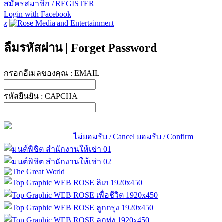
สมัครสมาชิก / REGISTER
Login with Facebook
x
ลืมรหัสผ่าน
|
Forget Password
กรอกอีเมลของคุณ :
EMAIL
รหัสยืนยัน :
CAPCHA
ไม่ยอมรับ / Cancel
ยอมรับ / Confirm