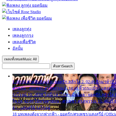
เพลงลูกทุ่ง
เพลงลูกกรุง
เพลงเพื่อชีวิต
อัลบั้ม
เพลงทั้งหมด
Music All
ค้นหา
Search
1. 00:00 สามสิบยังแจ๋ว - ยอดรัก สลักใจ 2. 02:49 รักมาห้าปี
ทำหล่น - ศรเพชร ศรสุพรรณ 6. 14:49 หิ้วกระเป๋า - แสงสุรีย์ 
รุ่งโรจน์ 10. 28:08 ไม่มีเวลาไปหาเมียน้อย - ยอดรัก สลักใ
ใจ 14. 42:49 ไอ้หวังตายแน่ - ศรเพชร ศรสุพรรณ 15. 46:35 ธา
จ๋า - แสงสุรีย์ รุ่งโรจน์
18 บทเพลงดังจากฟากฟ้า - ยอดรัก/ศรเพชร/แสงสุรีย์ (Officia