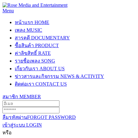
Menu
หน้าแรก
HOME
เพลง
MUSIC
สารคดี
DOCUMENTARY
ซื้อสินค้า
PRODUCT
ค่าลิขสิทธิ์
RATE
รายชื่อเพลง
SONG
เกี่ยวกับเรา
ABOUT US
ข่าวสารและกิจกรรม
NEWS & ACTIVITY
ติดต่อเรา
CONTACT US
สมาชิก
MEMBER
ลืมรหัสผ่าน
FORGOT PASSWORD
เข้าสู่ระบบ
LOGIN
หรือ