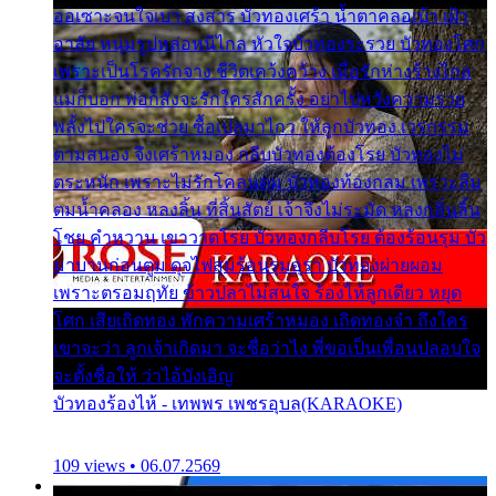
ออเซาะจนใจเบา สงสาร บัวทองเศร้า น้ำตาคลอเบ้า เฝ้า
อาลัย หนุ่มรูปหล่อหนีไกล หัวใจบัวทองระรวย บัวทองโศก
เพราะเป็นโรครักจาง ชีวิตเคว้งคว้าง เมื่อรักห่างร้างไกล
แม่ก็บอก พ่อก็สั่งจะรักใครสักครั้ง อย่าไปหวังความรวย
พลั้งไปใครจะช่วย ซื้อเปลมาไกว ให้ลูกบัวทอง เวรกรรม
ตามสนอง จึงเศร้าหมอง กลีบบัวทองต้องโรย บัวทองไม่
ตระหนัก เพราะไม่รักโคลนตม บัวทองท้องกลม เพราะลืม
ตมน้ำคลอง หลงลิ้น ที่สิ้นสัตย์ เจ้าจึงไม่ระมัด หลงกลิ่นลิ้น
โชย คำหวาน เขาวาดโรย บัวทองกลีบโรย ต้องร้อนรุม บัว
มาบานก่อนตูม ดุจไฟสุมร้อนรุมอุรา บัวทองผ่ายผอม
เพราะตรอมฤทัย ข้าวปลาไม่สนใจ ร้องไห้ลูกเดียว หยุด
โศก เสียเถิดทอง พักความเศร้าหมอง เถิดทองจ๋า ถึงใคร
เขาจะว่า ลูกเจ้าเกิดมา จะชื่อว่าไง พี่ขอเป็นเพื่อนปลอบใจ
จะตั้งชื่อให้ ว่าไอ้บังเอิญ
บัวทองร้องไห้ - เทพพร เพชรอุบล(KARAOKE)
109 views • 06.07.2569