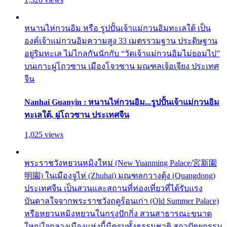
หนานไห่กวนอิม หรือ รูปปั้นเจ้าแม่กวนอิมทะเลใต้ เป็น
องค์เจ้าแม่กวนอิมความสูง 33 เมตรรวมฐาน ประดิษฐาน
อยู่ริมทะเล ไม่ไกลกันนักกับ “วัดเจ้าแม่กวนอิมไม่ยอมไป”
บนเกาะผู่โถวซาน เมืองโจวซาน มณฑลเจ้อเจียง ประเทศ
จีน
Nanhai Guanyin : หนานไห่กวนอิม...รูปปั้นเจ้าแม่กวนอิม
ทะเลใต้, ผู่โถวซาน ประเทศจีน
1,025 views
พระราชวังหยวนหมิงใหม่ (New Yuanming Palace/宮新園
明園) ในเมืองจูไห่ (Zhuhai) มณฑลกวางตุ้ง (Quangdong)
ประเทศจีน เป็นสวนและสถานที่ท่องเที่ยวที่ได้รับแรง
บันดาลใจจากพระราชวังฤดูร้อนเก่า (Old Summer Palace)
หรือหยวนหมิงหยวนในกรุงปักกิ่ง สวนสาธารณะขนาด
ใหญ่ใจกลางเมืองแห่งนี้มีครบทั้งธรรมชาติ สถาปัตยกรรม