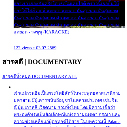
สองเรา เจอะกันครั้งใด เธอไม่เคยไยดี คราวนี้เธอยิ้มให้
ต้องให้ใส่ลีวายส์ สุดยอด สุดยอด มันสุดยอด มันสุดยอด
มันสุดยอด มันสุดยอด มันสุดยอด มันสุดยอด มันสุดยอด
มันสุดยอด มันสุดยอด มันสุดยอด มันสุดยอด มันสุดยอด
สุดยอด - วงซูซู (KARAOKE)
122 views • 03.07.2569
สารคดี
|
DOCUMENTARY
สารคดีทั้งหมด
DOCUMENTARY ALL
เจ้าแม่กวนอิมเป็นพระโพธิสัตว์ในพระพุทธศาสนานิกาย
มหายาน มีผู้เคารพนับถือบูชาในหลายประเทศ เช่น จีน
ญี่ปุ่น เกาหลี เวียดนาม รวมทั้งไทย โดยมีความเชื่อว่า
พระองค์ทรงเป็นสัญลักษณ์แห่งความเมตตา กรุณา และ
ความช่วยเหลือแก่ผู้ตกทุกข์ได้ยาก ในบทความนี้ Palanla