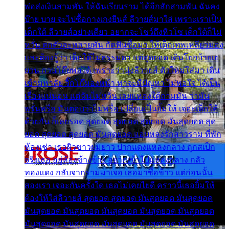
พ่อส่งเงินสามพัน ให้ฉันเรียนราม ได้อีกสักสามพัน ฉันคง
บ๊าย บาย จะไปซื้อกางเกงยีนส์ ลีวายส์มาใส่ เพราะเราเป็น
เด็กใต้ ลีวายส์อย่างเดียว อยากจะโชว์ถึงหิวโซ เด็กใต้ก็ไม่
หวั่น ตกตัวละหลายพัน กัดฟันซื้อมา ให้เด็กเทพเหลียวมอง
และต้องรู้ว่า เด็กใต้ไม่ธรรมดา แต่สุดยอด เดินโยกย้ายเย
ยวน กวนโอ๊ยพอได้ เพราะว่านุ่งลีวายส์ ตัวใหม่ใส่มา เดิน
เข้ามหาลัย จิ๊กโก๊มองหน้า ท่าจะมีปัญหา ไม่พอใจ ได้เป็น
เรื่องแน่นอน แต่ฉันไม่หวั่น เลยแหลงใต้ถามมัน ว่ามัน
พรั่นพรือ มันตอบว่าไม่พรื่อ เปลี่ยนเป็นยิ้มให้ เจอะเด็กใต้
ด้วยกัน ก็เลยรอด สุดยอด สุดยอด สุดยอด มันสุดยอด สุด
ยอด สุดยอด สุดยอด มันสุดยอด แอบหลงรักสาวราม ที่พัก
ห้องเช่า เธอผิวขาวผมยาว ปากแดงแหลงกลาง ถูกสเป็ก
จริงเธอ อยู่ห้องข้างข้าง อยากเข้าไปแหลงกลาง กลัว
ทองแดง กลับจากรามมาเจอ เธอมาซื้อข้าว แต่ก่อนนั้น
สองเรา เจอะกันครั้งใด เธอไม่เคยไยดี คราวนี้เธอยิ้มให้
ต้องให้ใส่ลีวายส์ สุดยอด สุดยอด มันสุดยอด มันสุดยอด
มันสุดยอด มันสุดยอด มันสุดยอด มันสุดยอด มันสุดยอด
มันสุดยอด มันสุดยอด มันสุดยอด มันสุดยอด มันสุดยอด