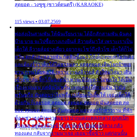
สุดยอด - วงซูซู (ซาวด์ดนตรี) (KARAOKE)
115 views • 03.07.2569
พ่อส่งเงินสามพัน ให้ฉันเรียนราม ได้อีกสักสามพัน ฉันคง
บ๊าย บาย จะไปซื้อกางเกงยีนส์ ลีวายส์มาใส่ เพราะเราเป็น
เด็กใต้ ลีวายส์อย่างเดียว อยากจะโชว์ถึงหิวโซ เด็กใต้ก็ไม่
หวั่น ตกตัวละหลายพัน กัดฟันซื้อมา ให้เด็กเทพเหลียวมอง
และต้องรู้ว่า เด็กใต้ไม่ธรรมดา แต่สุดยอด เดินโยกย้ายเย
ยวน กวนโอ๊ยพอได้ เพราะว่านุ่งลีวายส์ ตัวใหม่ใส่มา เดิน
เข้ามหาลัย จิ๊กโก๊มองหน้า ท่าจะมีปัญหา ไม่พอใจ ได้เป็น
เรื่องแน่นอน แต่ฉันไม่หวั่น เลยแหลงใต้ถามมัน ว่ามัน
พรั่นพรือ มันตอบว่าไม่พรื่อ เปลี่ยนเป็นยิ้มให้ เจอะเด็กใต้
ด้วยกัน ก็เลยรอด สุดยอด สุดยอด สุดยอด มันสุดยอด สุด
ยอด สุดยอด สุดยอด มันสุดยอด แอบหลงรักสาวราม ที่พัก
ห้องเช่า เธอผิวขาวผมยาว ปากแดงแหลงกลาง ถูกสเป็ก
จริงเธอ อยู่ห้องข้างข้าง อยากเข้าไปแหลงกลาง กลัว
ทองแดง กลับจากรามมาเจอ เธอมาซื้อข้าว แต่ก่อนนั้น