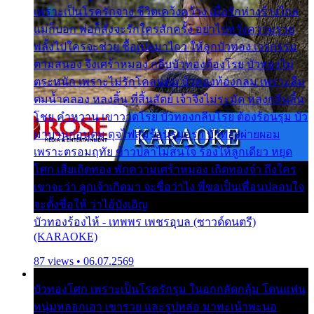
เพราะเป็นโรครักจาง ชีวิตเคว้งคว้าง เมื่อรักห่างร้างไกล
แม่ก็บอก พ่อก็สั่งจะรักใครสักครั้ง อย่าไปหวังความรวย
พลั้งไปใครจะช่วย ซื้อเปลมาไกว ให้ลูกบัวทอง เวรกรรม
ตามสนอง จึงเศร้าหมอง กลีบบัวทองต้องโรย บัวทองไม่
ตระหนัก เพราะไม่รักโคลนตม บัวทองท้องกลม เพราะลืม
ตมน้ำคลอง หลงลิ้น ที่สิ้นสัตย์ เจ้าจึงไม่ระมัด หลงกลิ่นลิ้น
โชย คำหวาน เขาวาดโรย บัวทองกลีบโรย ต้องร้อนรุม บัว
มาบานก่อนตูม ดุจไฟสุมร้อนรุมอุรา บัวทองผ่ายผอม
เพราะตรอมฤทัย ข้าวปลาไม่สนใจ ร้องไห้ลูกเดียว หยุด
โศก เสียเถิดทอง พักความเศร้าหมอง เถิดทองจ๋า ถึงใคร
เขาจะว่า ลูกเจ้าเกิดมา จะชื่อว่าไง พี่ขอเป็นเพื่อนปลอบใจ
จะตั้งชื่อให้ ว่าไอ้บังเอิญ
บัวทองร้องไห้ - เทพพร เพชรอุบล (ซาวด์ดนตรี)
(KARAOKE)
87 views • 06.07.2569
บัวทองโศก เพราะเป็นโรครักรุม ในอกกลัดกลุ้ม โดนแฟน
หนุ่มหลอกเอา เขารวย และรูปหล่อ มาพะเน้าพะนอ