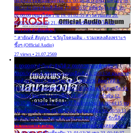
00:45:25 รอหน่อยน้องติ๋ม 15. 00:48:56 เรือล่มในหนอง 16.
00:51:43 บัตรเชิญสีเลือด 17. 00:56:07 อดีตรักโรงทอ 18.
01:00:00 เขมรไล่ควาย 19. 01:02:55 สาวสวนแตง 20.
01:05:51 แอบมอง 21. 01:09:27 พบรักปากน้ำโพ 22.
01:13:06 สายัณห์เมา
" สายัณห์ สัญญา " ขวัญใจคนเดิม - รวมเพลงดังเพราะๆ
ซึ้งๆ (Official Audio)
27 views • 21.07.2569
1. 00:00:00 ทำไมทำฉันได้ 2. 00:03:20 นางฟ้าสลัม 3.
00:06:50 คน 4. 00:10:36 บุญเหลือเกิน 5. 00:13:58 ฝนหยาด
สุดท้าย 6. 00:17:30 ยาใจยาจก 7. 00:20:30 คิดดูให้ดี 8.
00:24:21 ลบรอยแผลรัก 9. 00:27:35 เหมือนใจโดนกรีด 10.
00:30:54 ขบวนการเปาเปียว 11. 00:34:05 คำรำพัน 12.
00:37:20 ปาหนัน 13. 00:40:37 ใจเจ้ากรรม 14. 00:44:15 จูบ
ฉันแล้วจงตายเสีย 15. 00:47:24 ขอสูมาเต๊อะ 16. 00:51:11
คนใจมาร 17. 00:54:50 คืนทรมาน 18. 00:58:25 รักนี้สีดำ
19. 01:01:44 ส่วนเกิน 20. 01:05:42 หยาดน้ำฝนหยดน้ำตา
21. 01:09:13 เหลือเพียงฝัน 22. 01:13:26 เขา 23. 01:16:37