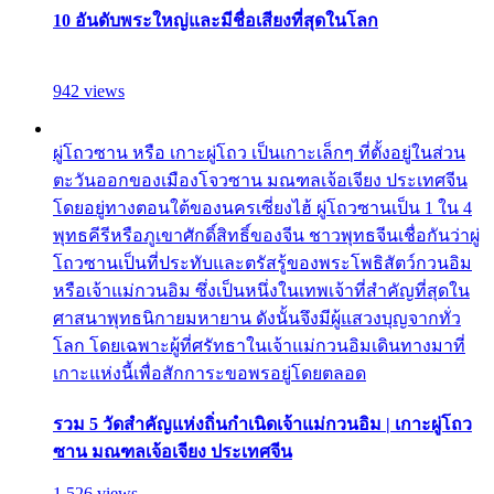
10 อันดับพระใหญ่และมีชื่อเสียงที่สุดในโลก
942 views
ผู่โถวซาน หรือ เกาะผู่โถว เป็นเกาะเล็กๆ ที่ตั้งอยู่ในส่วน
ตะวันออกของเมืองโจวซาน มณฑลเจ้อเจียง ประเทศจีน
โดยอยู่ทางตอนใต้ของนครเซี่ยงไฮ้ ผู่โถวซานเป็น 1 ใน 4
พุทธคีรีหรือภูเขาศักดิ์สิทธิ์ของจีน ชาวพุทธจีนเชื่อกันว่าผู่
โถวซานเป็นที่ประทับและตรัสรู้ของพระโพธิสัตว์กวนอิม
หรือเจ้าแม่กวนอิม ซึ่งเป็นหนึ่งในเทพเจ้าที่สำคัญที่สุดใน
ศาสนาพุทธนิกายมหายาน ดังนั้นจึงมีผู้แสวงบุญจากทั่ว
โลก โดยเฉพาะผู้ที่ศรัทธาในเจ้าแม่กวนอิมเดินทางมาที่
เกาะแห่งนี้เพื่อสักการะขอพรอยู่โดยตลอด
รวม 5 วัดสำคัญแห่งถิ่นกำเนิดเจ้าแม่กวนอิม | เกาะผู่โถว
ซาน มณฑลเจ้อเจียง ประเทศจีน
1,526 views