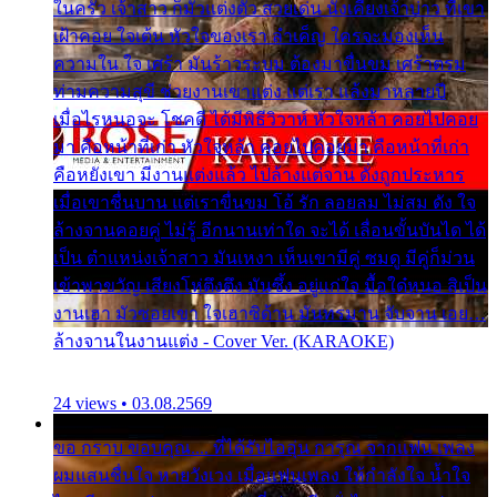
ในครัว เจ้าสาว ก็มัวแต่งตัว สวยเด่น นั่งเคียงเจ้าบ่าว ที่เขา
เฝ้าคอย ใจเต้น หัวใจของเรา ลำเค็ญ ใครจะมองเห็น
ความใน ใจ เศร้า มันร้าวระบม ต้องมาขื่นขม เศร้าตรม
ท่ามความสุขี ช่วยงานเขาแต่ง แต่เรา แล้งมาหลายปี
เมื่อไรหนอจะ โชคดี ได้มีพิธีวิวาห์ หัวใจหล้า คอยไปคอย
มา คือหน้าที่เก่า หัวใจหล้า คอยไปคอยมา คือหน้าที่เก่า
คือหยังเขา มีงานแต่งแล้ว ไปล้างแต่จาน ดั่งถูกประหาร
เมื่อเขาชื่นบาน แต่เราขื่นขม โอ้ รัก ลอยลม ไม่สม ดัง ใจ
ล้างจานคอยคู่ ไม่รู้ อีกนานเท่าใด จะได้ เลื่อนขั้นบันได ได้
เป็น ตำแหน่งเจ้าสาว มันเหงา เห็นเขามีคู่ ซมดู มีคู่ก็ม่วน
เข้าพาขวัญ เสียงโห่ตึงตึง มันซึ้ง อยู่แก่ใจ มื้อใด๋หนอ สิเป็น
งานเฮา มัวซอยเขา ใจเฮาซิด้าน มันทรมาน จับจาน เอย…
ล้างจานในงานแต่ง - Cover Ver. (KARAOKE)
24 views • 03.08.2569
ขอ กราบ ขอบคุณ.... ที่ได้รับไออุ่น การุณ จากแฟน เพลง
ผมแสนชื่นใจ หายวังเวง เมื่อแฟนเพลง ให้กำลังใจ น้ำใจ