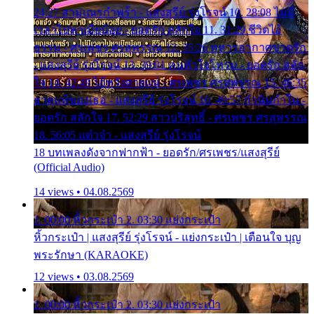
24:27 สามเณรกำพร้า - แสงสุรีย์ รุ่งโรจน์ 10. 28:08 ไม่มี
เวลาไปหาเมียน้อย - ยอดรัก สลักใจ 11. 31:29 ชีวิตไอ้
ธรรม - ศรเพชร ศรสุพรรณ 12. 35:26 ทหารอากาศขาดรัก
- แสงสุรีย์ รุ่งโรจน์ 13. 39:01 คนหัวใจโทรม - ยอดรัก สลัก
ใจ 14. 42:49 ไอ้หวังตายแน่ - ศรเพชร ศรสุพรรณ 15. 46:35
ธาตุแท้ของเธอ - แสงสุรีย์ รุ่งโรจน์ 16. 49:57 กำนันกำใน -
ยอดรัก สลักใจ 17. 52:29 สาวบริสุทธิ์ - ศรเพชร ศรสุพรรณ
18. 56:05 แต๋วจ๋า - แสงสุรีย์ รุ่งโรจน์
18 บทเพลงดังจากฟากฟ้า - ยอดรัก/ศรเพชร/แสงสุรีย์
(Official Audio)
14 views • 04.08.2569
1. 00:00 หิ้วกระเป๋า 2. 03:30 แย่งกระเป๋า
หิ้วกระเป๋า | แสงสุรีย์ รุ่งโรจน์ - แย่งกระเป๋า | เตือนใจ บุญ
พระรักษา (KARAOKE)
12 views • 03.08.2569
1. 00:00 หิ้วกระเป๋า 2. 03:30 แย่งกระเป๋า