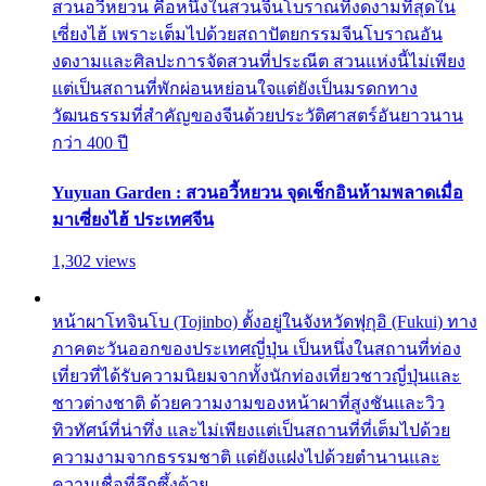
สวนอวี้หยวน คือหนึ่งในสวนจีนโบราณที่งดงามที่สุดใน
เซี่ยงไฮ้ เพราะเต็มไปด้วยสถาปัตยกรรมจีนโบราณอัน
งดงามและศิลปะการจัดสวนที่ประณีต สวนแห่งนี้ไม่เพียง
แต่เป็นสถานที่พักผ่อนหย่อนใจแต่ยังเป็นมรดกทาง
วัฒนธรรมที่สำคัญของจีนด้วยประวัติศาสตร์อันยาวนาน
กว่า 400 ปี
Yuyuan Garden : สวนอวี้หยวน จุดเช็กอินห้ามพลาดเมื่อ
มาเซี่ยงไฮ้ ประเทศจีน
1,302 views
หน้าผาโทจินโบ (Tojinbo) ตั้งอยู่ในจังหวัดฟุกุอิ (Fukui) ทาง
ภาคตะวันออกของประเทศญี่ปุ่น เป็นหนึ่งในสถานที่ท่อง
เที่ยวที่ได้รับความนิยมจากทั้งนักท่องเที่ยวชาวญี่ปุ่นและ
ชาวต่างชาติ ด้วยความงามของหน้าผาที่สูงชันและวิว
ทิวทัศน์ที่น่าทึ่ง และไม่เพียงแต่เป็นสถานที่ที่เต็มไปด้วย
ความงามจากธรรมชาติ แต่ยังแฝงไปด้วยตำนานและ
ความเชื่อที่ลึกซึ้งด้วย