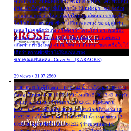
คู่แฟนเพลง ไม่เคยคิดว่าเก่ง หรือดังกว่าใคร..ใคร พระคุณ
ผู้ฟัง เท่านั้นยิ่งใหญ่ ที่เป็นแรงใจ ให้ผมดังมา.. ขอ องค์เท
วา สถิตฟากฟ้ายิ่งใหญ่ คุ้มภัยให้ท่าน เถิดหนา ขอจงเชื่อ
ใจ ไว้เถิดว่า ตราบชั่วชีวา ไม่ลืมแฟนเพลง ขอ อยู่คู่แฟน
เพลง ไม่เคยคิดว่าเก่ง หรือดังกว่าใคร..ใคร พระคุณผู้ฟัง
เท่านั้นยิ่งใหญ่ ที่เป็นแรงใจ ให้ผมดังมา.. ขอ องค์เทวา
สถิตฟากฟ้ายิ่งใหญ่ คุ้มภัยให้ท่าน เถิดหนา ขอจงเชื่อใจ ไว้
เถิดว่า ตราบชั่วชีวา ไม่ลืมแฟนเพลง
ขอบคุณแฟนเพลง - Cover Ver. (KARAOKE)
29 views • 31.07.2569
1. 00:00:00 ยินดีรับเดน 2. 00:03:44 น้ำตาอีสาน 3. 00:07:51
กิ่งทองใบหยก 4. 00:10:35 น้ำนิ่งไหลลึก 5. 00:13:49 ลานรัก
ลานเท 6. 00:17:06 จำใจจาก 7. 00:20:53 คืนฝนตก 8.
00:25:16 น้ำลงเดือนยี่ 9. 00:28:47 โสนน้อยเรือนงาม 10.
00:32:29 ตอไม้ที่ตายแล้ว 11. 00:35:41 น้ำกรดแช่เย็น 12.
00:39:08 อยากฟังซ้ำ 13. 00:42:32 รู้ว่าเขาหลอก 14.