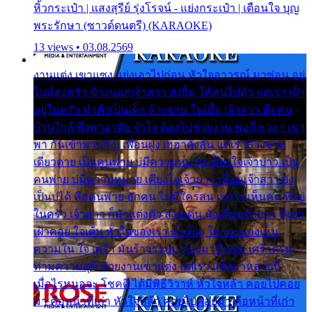
หิ้วกระเป๋า | แสงสุรีย์ รุ่งโรจน์ - แย่งกระเป๋า | เตือนใจ บุญ
พระรักษา (ซาวด์ดนตรี) (KARAOKE)
13 views • 03.08.2569
งานแต่ง เขาแซง แย่งเอาไปก่อน หัวใจอาวรณ์ มาซ่อน อยู่
ในห้องครัว ข้างนอกเจ้าสาว ส่งยิ้ม ให้คนไปทั่ว แต่เรา เฝ้า
อยู่ในครัว ทำตัวเป็นเด็ก ล้างจาน ในเมื่อ เจ้าสาว คือคน
บ้านใกล้ พึ่งพาอาศัย จำใจ ต้องไปช่วยงาน พอถึงเวลา เขา
พา กันเข้าพาขวัญ เพื่อนฝูง เฮฮาดังลั่น แต่เราล้างจาน
เดียวดาย เป็นคนพ่าย บ่มีความหมาย เคียงใจเจ้าบ่าว เป็น
คนพ่าย บ่มีความหมาย เคียงใจเจ้าบ่าว เพื่อนเจ้าสาว ยัง
เป็นบ่ได้ คือคนพ่าย ฮักคน ไม่มีใครสน เขาไม่เห็นคน ที่อยู่
ในครัว เจ้าสาว ก็มัวแต่งตัว สวยเด่น นั่งเคียงเจ้าบ่าว ที่เขา
เฝ้าคอย ใจเต้น หัวใจของเรา ลำเค็ญ ใครจะมองเห็น
ความใน ใจ เศร้า มันร้าวระบม ต้องมาขื่นขม เศร้าตรม
ท่ามความสุขี ช่วยงานเขาแต่ง แต่เรา แล้งมาหลายปี
เมื่อไรหนอจะ โชคดี ได้มีพิธีวิวาห์ หัวใจหล้า คอยไปคอย
มา คือหน้าที่เก่า หัวใจหล้า คอยไปคอยมา คือหน้าที่เก่า