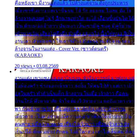
คือหยังเขา มีงานแต่งแล้ว ไปล้างแต่จาน ดั่งถูกประหาร
เมื่อเขาชื่นบาน แต่เราขื่นขม โอ้ รัก ลอยลม ไม่สม ดัง ใจ
ล้างจานคอยคู่ ไม่รู้ อีกนานเท่าใด จะได้ เลื่อนขั้นบันได ได้
เป็น ตำแหน่งเจ้าสาว มันเหงา เห็นเขามีคู่ ซมดู มีคู่ก็ม่วน
เข้าพาขวัญ เสียงโห่ตึงตึง มันซึ้ง อยู่แก่ใจ มื้อใด๋หนอ สิเป็น
งานเฮา มัวซอยเขา ใจเฮาซิด้าน มันทรมาน จับจาน เอย…
ล้างจานในงานแต่ง - Cover Ver. (ซาวด์ดนตรี)
(KARAOKE)
20 views • 03.08.2569
งานแต่ง เขาแซง แย่งเอาไปก่อน หัวใจอาวรณ์ มาซ่อน อยู่
ในห้องครัว ข้างนอกเจ้าสาว ส่งยิ้ม ให้คนไปทั่ว แต่เรา เฝ้า
อยู่ในครัว ทำตัวเป็นเด็ก ล้างจาน ในเมื่อ เจ้าสาว คือคน
บ้านใกล้ พึ่งพาอาศัย จำใจ ต้องไปช่วยงาน พอถึงเวลา เขา
พา กันเข้าพาขวัญ เพื่อนฝูง เฮฮาดังลั่น แต่เราล้างจาน
เดียวดาย เป็นคนพ่าย บ่มีความหมาย เคียงใจเจ้าบ่าว เป็น
คนพ่าย บ่มีความหมาย เคียงใจเจ้าบ่าว เพื่อนเจ้าสาว ยัง
เป็นบ่ได้ คือคนพ่าย ฮักคน ไม่มีใครสน เขาไม่เห็นคน ที่อยู่