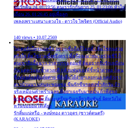
ขอรักคืน 24. 01:19:56 คนเรารักกันยาก 25. 01:23:06 หัวใจ
เถื่อน 26. 01:26:45 อยู่เพื่อลูก
เพลงเพราะเสนาะดวงใจ - ดาวใจ ไพจิตร (Official Audio)
140 views • 10.07.2569
ไม่เคยรักใครแน่หรือ อยากเชื่อถือก็ไม่กล้า ติ๋มใช่คนสวย
ตรึงใจ ติ๋มใช่งามซึ้งตรึงตรา พี่หรือจะมาหมายร่วมชีวี ก็
คนเขาลืออื้อฉาว ว่าสาวๆรุมตอมพี่ ติ๋มอยากรับรักเหมือน
กัน แต่หวั่นจะช้ำดวงฤดี กลัวแฟนของพี่ชี้หน้าด่าทอ ก็คน
ชื่อต๋อยต้อยตุ้มตุ๋ยต่าย พี่ยังลืมได้ง่ายๆเลยหนอ แค่ตัวเรา
สาวบ้านนา แสนจะซอมซ่อ ขืนรักขืนรอคงช้ำสักวัน ถ้า
จริงเหมือนคำพร่ำเฉลย พี่อย่าเฉยรีบมาหมั้น ถ้าพี่สู่ขอ
ตามธรรมเนียม ติ๋มจะเตรียมรับเกลียวสัมพันธ์ ผิดหวังไม่
หวั่นขอยอมได้เคียง
รักติ๋มแน่หรือ - หงษ์ทอง ดาวอุดร (ซาวด์ดนตรี)
(KARAOKE)