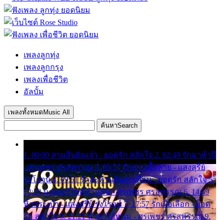
เพลงลูกทุ่ง
เพลงลูกกรุง
เพลงเพื่อชีวิต
อัลบั้ม
เพลงทั้งหมด
Music All
ค้นหา
Search
1. 00:00 สามสิบยังแจ๋ว - ยอดรัก สลักใจ 2. 02:49 รักมาห้าปี
- ศรเพชร ศรสุพรรณ 3. 05:57 รักสาวเสื้อลาย - แสงสุรีย์
รุ่งโรจน์ 4. 09:51 รักสะท้านดินสะเทือน - ยอดรัก สลักใจ 5.
12:23 มอเตอร์ไซค์ทำหล่น - ศรเพชร ศรสุพรรณ 6. 14:49
หิ้วกระเป๋า - แสงสุรีย์ รุ่งโรจน์ 7. 17:57 รักเผื่อเลือก - ยอด
รัก สลักใจ 8. 21:21 น้ำตาไอ้หนุ่ม - ศรเพชร ศรสุพรรณ 9.