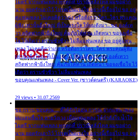
ไมตรี จากแฟนเพลง ทุกทุกที่ ปราณีหลั่งไหล ผมขอฝาก
นาม ยอดรักเอาไว้ โปรดเป็นแรงใจ อย่างนี้เรื่อยไป ขอ อยู่
คู่แฟนเพลง ไม่เคยคิดว่าเก่ง หรือดังกว่าใคร..ใคร พระคุณ
ผู้ฟัง เท่านั้นยิ่งใหญ่ ที่เป็นแรงใจ ให้ผมดังมา.. ขอ องค์เท
วา สถิตฟากฟ้ายิ่งใหญ่ คุ้มภัยให้ท่าน เถิดหนา ขอจงเชื่อ
ใจ ไว้เถิดว่า ตราบชั่วชีวา ไม่ลืมแฟนเพลง ขอ อยู่คู่แฟน
เพลง ไม่เคยคิดว่าเก่ง หรือดังกว่าใคร..ใคร พระคุณผู้ฟัง
เท่านั้นยิ่งใหญ่ ที่เป็นแรงใจ ให้ผมดังมา.. ขอ องค์เทวา
สถิตฟากฟ้ายิ่งใหญ่ คุ้มภัยให้ท่าน เถิดหนา ขอจงเชื่อใจ ไว้
เถิดว่า ตราบชั่วชีวา ไม่ลืมแฟนเพลง
ขอบคุณแฟนเพลง - Cover Ver. (ซาวด์ดนตรี) (KARAOKE)
29 views • 31.07.2569
ขอ กราบ ขอบคุณ.... ที่ได้รับไออุ่น การุณ จากแฟน เพลง
ผมแสนชื่นใจ หายวังเวง เมื่อแฟนเพลง ให้กำลังใจ น้ำใจ
ไมตรี จากแฟนเพลง ทุกทุกที่ ปราณีหลั่งไหล ผมขอฝาก
นาม ยอดรักเอาไว้ โปรดเป็นแรงใจ อย่างนี้เรื่อยไป ขอ อยู่