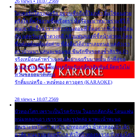
26 views • 10.07.2569
ไม่เคยรักใครแน่หรือ อยากเชื่อถือก็ไม่กล้า ติ๋มใช่คนสวย
ตรึงใจ ติ๋มใช่งามซึ้งตรึงตรา พี่หรือจะมาหมายร่วมชีวี ก็
คนเขาลืออื้อฉาว ว่าสาวๆรุมตอมพี่ ติ๋มอยากรับรักเหมือน
กัน แต่หวั่นจะช้ำดวงฤดี กลัวแฟนของพี่ชี้หน้าด่าทอ ก็คน
ชื่อต๋อยต้อยตุ้มตุ๋ยต่าย พี่ยังลืมได้ง่ายๆเลยหนอ แค่ตัวเรา
สาวบ้านนา แสนจะซอมซ่อ ขืนรักขืนรอคงช้ำสักวัน ถ้า
จริงเหมือนคำพร่ำเฉลย พี่อย่าเฉยรีบมาหมั้น ถ้าพี่สู่ขอ
ตามธรรมเนียม ติ๋มจะเตรียมรับเกลียวสัมพันธ์ ผิดหวังไม่
หวั่นขอยอมได้เคียง
รักติ๋มแน่หรือ - หงษ์ทอง ดาวอุดร (KARAOKE)
28 views • 10.07.2569
บัวทองโศก เพราะเป็นโรครักรุม ในอกกลัดกลุ้ม โดนแฟน
หนุ่มหลอกเอา เขารวย และรูปหล่อ มาพะเน้าพะนอ
ออเซาะจนใจเบา สงสาร บัวทองเศร้า น้ำตาคลอเบ้า เฝ้า
อาลัย หนุ่มรูปหล่อหนีไกล หัวใจบัวทองระรวย บัวทองโศก