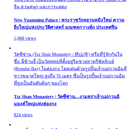
จีน สวนสนุก และการแสดง
New Yuanming Palace | พระราชวังหยวนหมิงใหม่ ความ
ยิ่งใหญ่แห่งประวัติศาสตร์ มณฑลกวางตุ้ง ประเทศจีน
1,068 views
วัดซีซ่าน (Tsz Shan Monastery / 慈山寺) หรือที่รู้จักกันใน
ชื่อ ฉี่ซ้านจี๋ เป็นวัดพุทธที่ตั้งอยู่ริมชายหาดรีพัลส์เบย์
(Repulse Bay) ในฮ่องกง โดดเด่นด้วยรูปปั้นเจ้าแม่กวนอิมสี
ขาวขนาดใหญ่ สูงถึง 76 เมตร ซึ่งเป็นรูปปั้นเจ้าแม่กวนอิม
ที่สูงเป็นอันดับต้นๆ ของโลก
Tsz Shan Monastery | วัดซีซ่าน…งามสง่าเจ้าแม่กวนอิ
มองค์ใหญ่แห่งฮ่องกง
824 views