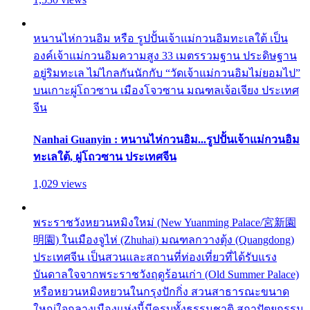
หนานไห่กวนอิม หรือ รูปปั้นเจ้าแม่กวนอิมทะเลใต้ เป็น
องค์เจ้าแม่กวนอิมความสูง 33 เมตรรวมฐาน ประดิษฐาน
อยู่ริมทะเล ไม่ไกลกันนักกับ “วัดเจ้าแม่กวนอิมไม่ยอมไป”
บนเกาะผู่โถวซาน เมืองโจวซาน มณฑลเจ้อเจียง ประเทศ
จีน
Nanhai Guanyin : หนานไห่กวนอิม...รูปปั้นเจ้าแม่กวนอิม
ทะเลใต้, ผู่โถวซาน ประเทศจีน
1,029 views
พระราชวังหยวนหมิงใหม่ (New Yuanming Palace/宮新園
明園) ในเมืองจูไห่ (Zhuhai) มณฑลกวางตุ้ง (Quangdong)
ประเทศจีน เป็นสวนและสถานที่ท่องเที่ยวที่ได้รับแรง
บันดาลใจจากพระราชวังฤดูร้อนเก่า (Old Summer Palace)
หรือหยวนหมิงหยวนในกรุงปักกิ่ง สวนสาธารณะขนาด
ใหญ่ใจกลางเมืองแห่งนี้มีครบทั้งธรรมชาติ สถาปัตยกรรม