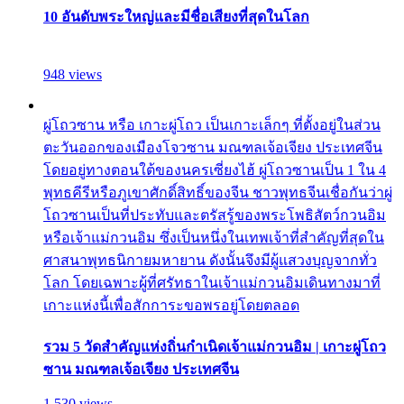
10 อันดับพระใหญ่และมีชื่อเสียงที่สุดในโลก
948 views
ผู่โถวซาน หรือ เกาะผู่โถว เป็นเกาะเล็กๆ ที่ตั้งอยู่ในส่วน
ตะวันออกของเมืองโจวซาน มณฑลเจ้อเจียง ประเทศจีน
โดยอยู่ทางตอนใต้ของนครเซี่ยงไฮ้ ผู่โถวซานเป็น 1 ใน 4
พุทธคีรีหรือภูเขาศักดิ์สิทธิ์ของจีน ชาวพุทธจีนเชื่อกันว่าผู่
โถวซานเป็นที่ประทับและตรัสรู้ของพระโพธิสัตว์กวนอิม
หรือเจ้าแม่กวนอิม ซึ่งเป็นหนึ่งในเทพเจ้าที่สำคัญที่สุดใน
ศาสนาพุทธนิกายมหายาน ดังนั้นจึงมีผู้แสวงบุญจากทั่ว
โลก โดยเฉพาะผู้ที่ศรัทธาในเจ้าแม่กวนอิมเดินทางมาที่
เกาะแห่งนี้เพื่อสักการะขอพรอยู่โดยตลอด
รวม 5 วัดสำคัญแห่งถิ่นกำเนิดเจ้าแม่กวนอิม | เกาะผู่โถว
ซาน มณฑลเจ้อเจียง ประเทศจีน
1,530 views