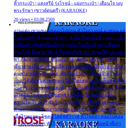
หิ้วกระเป๋า | แสงสุรีย์ รุ่งโรจน์ - แย่งกระเป๋า | เตือนใจ บุญ
พระรักษา (ซาวด์ดนตรี) (KARAOKE)
20 views • 03.08.2569
งานแต่ง เขาแซง แย่งเอาไปก่อน หัวใจอาวรณ์ มาซ่อน อยู่
ในห้องครัว ข้างนอกเจ้าสาว ส่งยิ้ม ให้คนไปทั่ว แต่เรา เฝ้า
อยู่ในครัว ทำตัวเป็นเด็ก ล้างจาน ในเมื่อ เจ้าสาว คือคน
บ้านใกล้ พึ่งพาอาศัย จำใจ ต้องไปช่วยงาน พอถึงเวลา เขา
พา กันเข้าพาขวัญ เพื่อนฝูง เฮฮาดังลั่น แต่เราล้างจาน
เดียวดาย เป็นคนพ่าย บ่มีความหมาย เคียงใจเจ้าบ่าว เป็น
คนพ่าย บ่มีความหมาย เคียงใจเจ้าบ่าว เพื่อนเจ้าสาว ยัง
เป็นบ่ได้ คือคนพ่าย ฮักคน ไม่มีใครสน เขาไม่เห็นคน ที่อยู่
ในครัว เจ้าสาว ก็มัวแต่งตัว สวยเด่น นั่งเคียงเจ้าบ่าว ที่เขา
เฝ้าคอย ใจเต้น หัวใจของเรา ลำเค็ญ ใครจะมองเห็น
ความใน ใจ เศร้า มันร้าวระบม ต้องมาขื่นขม เศร้าตรม
ท่ามความสุขี ช่วยงานเขาแต่ง แต่เรา แล้งมาหลายปี
เมื่อไรหนอจะ โชคดี ได้มีพิธีวิวาห์ หัวใจหล้า คอยไปคอย
มา คือหน้าที่เก่า หัวใจหล้า คอยไปคอยมา คือหน้าที่เก่า