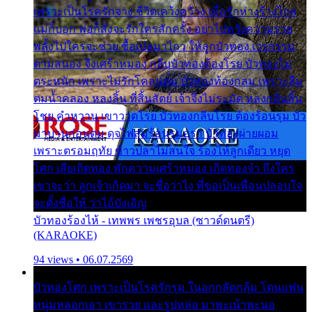
เพราะเป็นโรครักจาง ชีวิตเคว้งคว้าง เมื่อรักห่างร้างไกล
แม่ก็บอก พ่อก็สั่งจะรักใครสักครั้ง อย่าไปหวังความรวย
พลั้งไปใครจะช่วย ซื้อเปลมาไกว ให้ลูกบัวทอง เวรกรรม
ตามสนอง จึงเศร้าหมอง กลีบบัวทองต้องโรย บัวทองไม่
ตระหนัก เพราะไม่รักโคลนตม บัวทองท้องกลม เพราะลืม
ตมน้ำคลอง หลงลิ้น ที่สิ้นสัตย์ เจ้าจึงไม่ระมัด หลงกลิ่นลิ้น
โชย คำหวาน เขาวาดโรย บัวทองกลีบโรย ต้องร้อนรุม บัว
มาบานก่อนตูม ดุจไฟสุมร้อนรุมอุรา บัวทองผ่ายผอม
เพราะตรอมฤทัย ข้าวปลาไม่สนใจ ร้องไห้ลูกเดียว หยุด
โศก เสียเถิดทอง พักความเศร้าหมอง เถิดทองจ๋า ถึงใคร
เขาจะว่า ลูกเจ้าเกิดมา จะชื่อว่าไง พี่ขอเป็นเพื่อนปลอบใจ
จะตั้งชื่อให้ ว่าไอ้บังเอิญ
บัวทองร้องไห้ - เทพพร เพชรอุบล (ซาวด์ดนตรี)
(KARAOKE)
94 views • 06.07.2569
บัวทองโศก เพราะเป็นโรครักรุม ในอกกลัดกลุ้ม โดนแฟน
หนุ่มหลอกเอา เขารวย และรูปหล่อ มาพะเน้าพะนอ