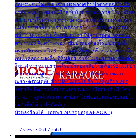
ออเซาะจนใจเบา สงสาร บัวทองเศร้า น้ำตาคลอเบ้า เฝ้า
อาลัย หนุ่มรูปหล่อหนีไกล หัวใจบัวทองระรวย บัวทองโศก
เพราะเป็นโรครักจาง ชีวิตเคว้งคว้าง เมื่อรักห่างร้างไกล
แม่ก็บอก พ่อก็สั่งจะรักใครสักครั้ง อย่าไปหวังความรวย
พลั้งไปใครจะช่วย ซื้อเปลมาไกว ให้ลูกบัวทอง เวรกรรม
ตามสนอง จึงเศร้าหมอง กลีบบัวทองต้องโรย บัวทองไม่
ตระหนัก เพราะไม่รักโคลนตม บัวทองท้องกลม เพราะลืม
ตมน้ำคลอง หลงลิ้น ที่สิ้นสัตย์ เจ้าจึงไม่ระมัด หลงกลิ่นลิ้น
โชย คำหวาน เขาวาดโรย บัวทองกลีบโรย ต้องร้อนรุม บัว
มาบานก่อนตูม ดุจไฟสุมร้อนรุมอุรา บัวทองผ่ายผอม
เพราะตรอมฤทัย ข้าวปลาไม่สนใจ ร้องไห้ลูกเดียว หยุด
โศก เสียเถิดทอง พักความเศร้าหมอง เถิดทองจ๋า ถึงใคร
เขาจะว่า ลูกเจ้าเกิดมา จะชื่อว่าไง พี่ขอเป็นเพื่อนปลอบใจ
จะตั้งชื่อให้ ว่าไอ้บังเอิญ
บัวทองร้องไห้ - เทพพร เพชรอุบล(KARAOKE)
117 views • 06.07.2569