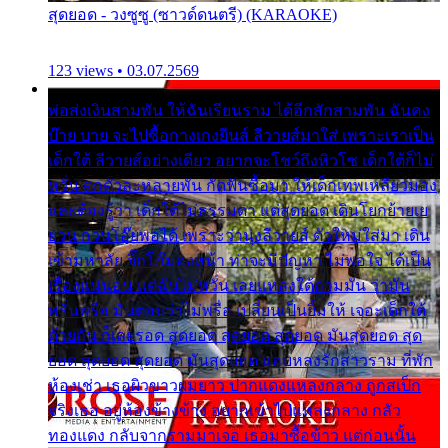
สุดยอด - วงซูซู (ซาวด์ดนตรี) (KARAOKE)
123 views • 03.07.2569
พ่อส่งเงินสามพัน ให้ฉันเรียนราม ได้อีกสักสามพัน ฉันคง
บ๊าย บาย จะไปซื้อกางเกงยีนส์ ลีวายส์มาใส่ เพราะเราเป็น
เด็กใต้ ลีวายส์อย่างเดียว อยากจะโชว์ถึงหิวโซ เด็กใต้ก็ไม่
หวั่น ตกตัวละหลายพัน กัดฟันซื้อมา ให้เด็กเทพเหลียวมอง
และต้องรู้ว่า เด็กใต้ไม่ธรรมดา แต่สุดยอด เดินโยกย้ายเย
ยวน กวนโอ๊ยพอได้ เพราะว่านุ่งลีวายส์ ตัวใหม่ใส่มา เดิน
เข้ามหาลัย จิ๊กโก๊มองหน้า ท่าจะมีปัญหา ไม่พอใจ ได้เป็น
เรื่องแน่นอน แต่ฉันไม่หวั่น เลยแหลงใต้ถามมัน ว่ามัน
พรั่นพรือ มันตอบว่าไม่พรื่อ เปลี่ยนเป็นยิ้มให้ เจอะเด็กใต้
ด้วยกัน ก็เลยรอด สุดยอด สุดยอด สุดยอด มันสุดยอด สุด
ยอด สุดยอด สุดยอด มันสุดยอด แอบหลงรักสาวราม ที่พัก
ห้องเช่า เธอผิวขาวผมยาว ปากแดงแหลงกลาง ถูกสเป็ก
จริงเธอ อยู่ห้องข้างข้าง อยากเข้าไปแหลงกลาง กลัว
ทองแดง กลับจากรามมาเจอ เธอมาซื้อข้าว แต่ก่อนนั้น