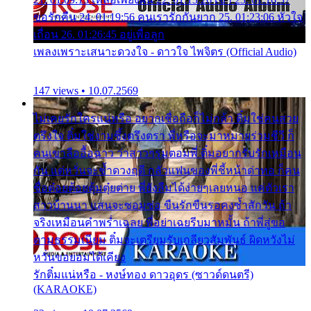
ขอรักคืน 24. 01:19:56 คนเรารักกันยาก 25. 01:23:06 หัวใจ
เถื่อน 26. 01:26:45 อยู่เพื่อลูก
เพลงเพราะเสนาะดวงใจ - ดาวใจ ไพจิตร (Official Audio)
147 views • 10.07.2569
ไม่เคยรักใครแน่หรือ อยากเชื่อถือก็ไม่กล้า ติ๋มใช่คนสวย
ตรึงใจ ติ๋มใช่งามซึ้งตรึงตรา พี่หรือจะมาหมายร่วมชีวี ก็
คนเขาลืออื้อฉาว ว่าสาวๆรุมตอมพี่ ติ๋มอยากรับรักเหมือน
กัน แต่หวั่นจะช้ำดวงฤดี กลัวแฟนของพี่ชี้หน้าด่าทอ ก็คน
ชื่อต๋อยต้อยตุ้มตุ๋ยต่าย พี่ยังลืมได้ง่ายๆเลยหนอ แค่ตัวเรา
สาวบ้านนา แสนจะซอมซ่อ ขืนรักขืนรอคงช้ำสักวัน ถ้า
จริงเหมือนคำพร่ำเฉลย พี่อย่าเฉยรีบมาหมั้น ถ้าพี่สู่ขอ
ตามธรรมเนียม ติ๋มจะเตรียมรับเกลียวสัมพันธ์ ผิดหวังไม่
หวั่นขอยอมได้เคียง
รักติ๋มแน่หรือ - หงษ์ทอง ดาวอุดร (ซาวด์ดนตรี)
(KARAOKE)