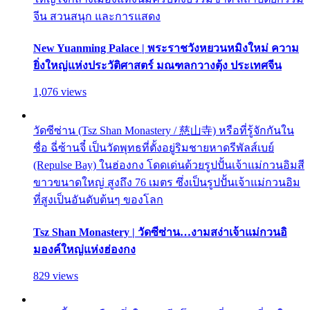
จีน สวนสนุก และการแสดง
New Yuanming Palace | พระราชวังหยวนหมิงใหม่ ความ
ยิ่งใหญ่แห่งประวัติศาสตร์ มณฑลกวางตุ้ง ประเทศจีน
1,076 views
วัดซีซ่าน (Tsz Shan Monastery / 慈山寺) หรือที่รู้จักกันใน
ชื่อ ฉี่ซ้านจี๋ เป็นวัดพุทธที่ตั้งอยู่ริมชายหาดรีพัลส์เบย์
(Repulse Bay) ในฮ่องกง โดดเด่นด้วยรูปปั้นเจ้าแม่กวนอิมสี
ขาวขนาดใหญ่ สูงถึง 76 เมตร ซึ่งเป็นรูปปั้นเจ้าแม่กวนอิม
ที่สูงเป็นอันดับต้นๆ ของโลก
Tsz Shan Monastery | วัดซีซ่าน…งามสง่าเจ้าแม่กวนอิ
มองค์ใหญ่แห่งฮ่องกง
829 views