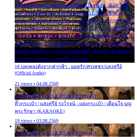
24:27 สามเณรกำพร้า - แสงสุรีย์ รุ่งโรจน์ 10. 28:08 ไม่มี
เวลาไปหาเมียน้อย - ยอดรัก สลักใจ 11. 31:29 ชีวิตไอ้
ธรรม - ศรเพชร ศรสุพรรณ 12. 35:26 ทหารอากาศขาดรัก
- แสงสุรีย์ รุ่งโรจน์ 13. 39:01 คนหัวใจโทรม - ยอดรัก สลัก
ใจ 14. 42:49 ไอ้หวังตายแน่ - ศรเพชร ศรสุพรรณ 15. 46:35
ธาตุแท้ของเธอ - แสงสุรีย์ รุ่งโรจน์ 16. 49:57 กำนันกำใน -
ยอดรัก สลักใจ 17. 52:29 สาวบริสุทธิ์ - ศรเพชร ศรสุพรรณ
18. 56:05 แต๋วจ๋า - แสงสุรีย์ รุ่งโรจน์
18 บทเพลงดังจากฟากฟ้า - ยอดรัก/ศรเพชร/แสงสุรีย์
(Official Audio)
21 views • 04.08.2569
1. 00:00 หิ้วกระเป๋า 2. 03:30 แย่งกระเป๋า
หิ้วกระเป๋า | แสงสุรีย์ รุ่งโรจน์ - แย่งกระเป๋า | เตือนใจ บุญ
พระรักษา (KARAOKE)
19 views • 03.08.2569
1. 00:00 หิ้วกระเป๋า 2. 03:30 แย่งกระเป๋า