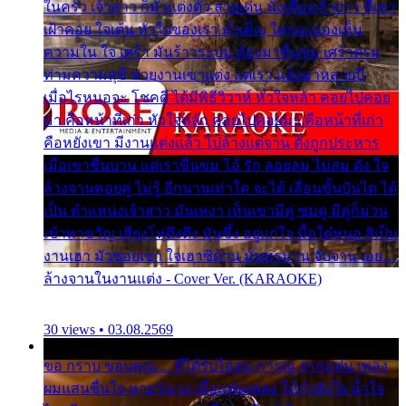
ในครัว เจ้าสาว ก็มัวแต่งตัว สวยเด่น นั่งเคียงเจ้าบ่าว ที่เขา
เฝ้าคอย ใจเต้น หัวใจของเรา ลำเค็ญ ใครจะมองเห็น
ความใน ใจ เศร้า มันร้าวระบม ต้องมาขื่นขม เศร้าตรม
ท่ามความสุขี ช่วยงานเขาแต่ง แต่เรา แล้งมาหลายปี
เมื่อไรหนอจะ โชคดี ได้มีพิธีวิวาห์ หัวใจหล้า คอยไปคอย
มา คือหน้าที่เก่า หัวใจหล้า คอยไปคอยมา คือหน้าที่เก่า
คือหยังเขา มีงานแต่งแล้ว ไปล้างแต่จาน ดั่งถูกประหาร
เมื่อเขาชื่นบาน แต่เราขื่นขม โอ้ รัก ลอยลม ไม่สม ดัง ใจ
ล้างจานคอยคู่ ไม่รู้ อีกนานเท่าใด จะได้ เลื่อนขั้นบันได ได้
เป็น ตำแหน่งเจ้าสาว มันเหงา เห็นเขามีคู่ ซมดู มีคู่ก็ม่วน
เข้าพาขวัญ เสียงโห่ตึงตึง มันซึ้ง อยู่แก่ใจ มื้อใด๋หนอ สิเป็น
งานเฮา มัวซอยเขา ใจเฮาซิด้าน มันทรมาน จับจาน เอย…
ล้างจานในงานแต่ง - Cover Ver. (KARAOKE)
30 views • 03.08.2569
ขอ กราบ ขอบคุณ.... ที่ได้รับไออุ่น การุณ จากแฟน เพลง
ผมแสนชื่นใจ หายวังเวง เมื่อแฟนเพลง ให้กำลังใจ น้ำใจ