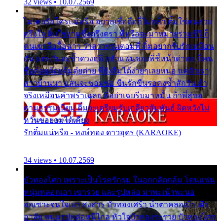
32 views • 10.07.2569
ไม่เคยรักใครแน่หรือ อยากเชื่อถือก็ไม่กล้า ติ๋มใช่คนสวย
ตรึงใจ ติ๋มใช่งามซึ้งตรึงตรา พี่หรือจะมาหมายร่วมชีวี ก็
คนเขาลืออื้อฉาว ว่าสาวๆรุมตอมพี่ ติ๋มอยากรับรักเหมือน
กัน แต่หวั่นจะช้ำดวงฤดี กลัวแฟนของพี่ชี้หน้าด่าทอ ก็คน
ชื่อต๋อยต้อยตุ้มตุ๋ยต่าย พี่ยังลืมได้ง่ายๆเลยหนอ แค่ตัวเรา
สาวบ้านนา แสนจะซอมซ่อ ขืนรักขืนรอคงช้ำสักวัน ถ้า
จริงเหมือนคำพร่ำเฉลย พี่อย่าเฉยรีบมาหมั้น ถ้าพี่สู่ขอ
ตามธรรมเนียม ติ๋มจะเตรียมรับเกลียวสัมพันธ์ ผิดหวังไม่
หวั่นขอยอมได้เคียง
รักติ๋มแน่หรือ - หงษ์ทอง ดาวอุดร (KARAOKE)
34 views • 10.07.2569
บัวทองโศก เพราะเป็นโรครักรุม ในอกกลัดกลุ้ม โดนแฟน
หนุ่มหลอกเอา เขารวย และรูปหล่อ มาพะเน้าพะนอ
ออเซาะจนใจเบา สงสาร บัวทองเศร้า น้ำตาคลอเบ้า เฝ้า
อาลัย หนุ่มรูปหล่อหนีไกล หัวใจบัวทองระรวย บัวทองโศก