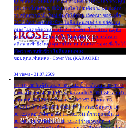
คู่แฟนเพลง ไม่เคยคิดว่าเก่ง หรือดังกว่าใคร..ใคร พระคุณ
ผู้ฟัง เท่านั้นยิ่งใหญ่ ที่เป็นแรงใจ ให้ผมดังมา.. ขอ องค์เท
วา สถิตฟากฟ้ายิ่งใหญ่ คุ้มภัยให้ท่าน เถิดหนา ขอจงเชื่อ
ใจ ไว้เถิดว่า ตราบชั่วชีวา ไม่ลืมแฟนเพลง ขอ อยู่คู่แฟน
เพลง ไม่เคยคิดว่าเก่ง หรือดังกว่าใคร..ใคร พระคุณผู้ฟัง
เท่านั้นยิ่งใหญ่ ที่เป็นแรงใจ ให้ผมดังมา.. ขอ องค์เทวา
สถิตฟากฟ้ายิ่งใหญ่ คุ้มภัยให้ท่าน เถิดหนา ขอจงเชื่อใจ ไว้
เถิดว่า ตราบชั่วชีวา ไม่ลืมแฟนเพลง
ขอบคุณแฟนเพลง - Cover Ver. (KARAOKE)
34 views • 31.07.2569
1. 00:00:00 ยินดีรับเดน 2. 00:03:44 น้ำตาอีสาน 3. 00:07:51
กิ่งทองใบหยก 4. 00:10:35 น้ำนิ่งไหลลึก 5. 00:13:49 ลานรัก
ลานเท 6. 00:17:06 จำใจจาก 7. 00:20:53 คืนฝนตก 8.
00:25:16 น้ำลงเดือนยี่ 9. 00:28:47 โสนน้อยเรือนงาม 10.
00:32:29 ตอไม้ที่ตายแล้ว 11. 00:35:41 น้ำกรดแช่เย็น 12.
00:39:08 อยากฟังซ้ำ 13. 00:42:32 รู้ว่าเขาหลอก 14.