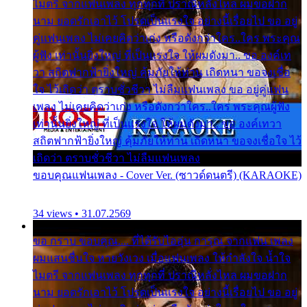
ไมตรี จากแฟนเพลง ทุกทุกที่ ปราณีหลั่งไหล ผมขอฝาก
นาม ยอดรักเอาไว้ โปรดเป็นแรงใจ อย่างนี้เรื่อยไป ขอ อยู่
คู่แฟนเพลง ไม่เคยคิดว่าเก่ง หรือดังกว่าใคร..ใคร พระคุณ
ผู้ฟัง เท่านั้นยิ่งใหญ่ ที่เป็นแรงใจ ให้ผมดังมา.. ขอ องค์เท
วา สถิตฟากฟ้ายิ่งใหญ่ คุ้มภัยให้ท่าน เถิดหนา ขอจงเชื่อ
ใจ ไว้เถิดว่า ตราบชั่วชีวา ไม่ลืมแฟนเพลง ขอ อยู่คู่แฟน
เพลง ไม่เคยคิดว่าเก่ง หรือดังกว่าใคร..ใคร พระคุณผู้ฟัง
เท่านั้นยิ่งใหญ่ ที่เป็นแรงใจ ให้ผมดังมา.. ขอ องค์เทวา
สถิตฟากฟ้ายิ่งใหญ่ คุ้มภัยให้ท่าน เถิดหนา ขอจงเชื่อใจ ไว้
เถิดว่า ตราบชั่วชีวา ไม่ลืมแฟนเพลง
ขอบคุณแฟนเพลง - Cover Ver. (ซาวด์ดนตรี) (KARAOKE)
34 views • 31.07.2569
ขอ กราบ ขอบคุณ.... ที่ได้รับไออุ่น การุณ จากแฟน เพลง
ผมแสนชื่นใจ หายวังเวง เมื่อแฟนเพลง ให้กำลังใจ น้ำใจ
ไมตรี จากแฟนเพลง ทุกทุกที่ ปราณีหลั่งไหล ผมขอฝาก
นาม ยอดรักเอาไว้ โปรดเป็นแรงใจ อย่างนี้เรื่อยไป ขอ อยู่