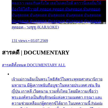
สองเรา เจอะกันครั้งใด เธอไม่เคยไยดี คราวนี้เธอยิ้มให้
ต้องให้ใส่ลีวายส์ สุดยอด สุดยอด มันสุดยอด มันสุดยอด
มันสุดยอด มันสุดยอด มันสุดยอด มันสุดยอด มันสุดยอด
มันสุดยอด มันสุดยอด มันสุดยอด มันสุดยอด มันสุดยอด
สุดยอด - วงซูซู (KARAOKE)
131 views • 03.07.2569
สารคดี
|
DOCUMENTARY
สารคดีทั้งหมด
DOCUMENTARY ALL
เจ้าแม่กวนอิมเป็นพระโพธิสัตว์ในพระพุทธศาสนานิกาย
มหายาน มีผู้เคารพนับถือบูชาในหลายประเทศ เช่น จีน
ญี่ปุ่น เกาหลี เวียดนาม รวมทั้งไทย โดยมีความเชื่อว่า
พระองค์ทรงเป็นสัญลักษณ์แห่งความเมตตา กรุณา และ
ความช่วยเหลือแก่ผู้ตกทุกข์ได้ยาก ในบทความนี้ Palanla