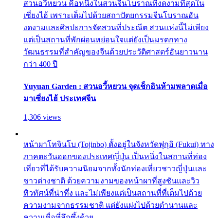
สวนอวี้หยวน คือหนึ่งในสวนจีนโบราณที่งดงามที่สุดใน
เซี่ยงไฮ้ เพราะเต็มไปด้วยสถาปัตยกรรมจีนโบราณอัน
งดงามและศิลปะการจัดสวนที่ประณีต สวนแห่งนี้ไม่เพียง
แต่เป็นสถานที่พักผ่อนหย่อนใจแต่ยังเป็นมรดกทาง
วัฒนธรรมที่สำคัญของจีนด้วยประวัติศาสตร์อันยาวนาน
กว่า 400 ปี
Yuyuan Garden : สวนอวี้หยวน จุดเช็กอินห้ามพลาดเมื่อ
มาเซี่ยงไฮ้ ประเทศจีน
1,306 views
หน้าผาโทจินโบ (Tojinbo) ตั้งอยู่ในจังหวัดฟุกุอิ (Fukui) ทาง
ภาคตะวันออกของประเทศญี่ปุ่น เป็นหนึ่งในสถานที่ท่อง
เที่ยวที่ได้รับความนิยมจากทั้งนักท่องเที่ยวชาวญี่ปุ่นและ
ชาวต่างชาติ ด้วยความงามของหน้าผาที่สูงชันและวิว
ทิวทัศน์ที่น่าทึ่ง และไม่เพียงแต่เป็นสถานที่ที่เต็มไปด้วย
ความงามจากธรรมชาติ แต่ยังแฝงไปด้วยตำนานและ
ความเชื่อที่ลึกซึ้งด้วย