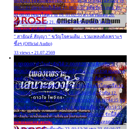
00:45:25 รอหน่อยน้องติ๋ม 15. 00:48:56 เรือล่มในหนอง 16.
00:51:43 บัตรเชิญสีเลือด 17. 00:56:07 อดีตรักโรงทอ 18.
01:00:00 เขมรไล่ควาย 19. 01:02:55 สาวสวนแตง 20.
01:05:51 แอบมอง 21. 01:09:27 พบรักปากน้ำโพ 22.
01:13:06 สายัณห์เมา
" สายัณห์ สัญญา " ขวัญใจคนเดิม - รวมเพลงดังเพราะๆ
ซึ้งๆ (Official Audio)
33 views • 21.07.2569
1. 00:00:00 ทำไมทำฉันได้ 2. 00:03:20 นางฟ้าสลัม 3.
00:06:50 คน 4. 00:10:36 บุญเหลือเกิน 5. 00:13:58 ฝนหยาด
สุดท้าย 6. 00:17:30 ยาใจยาจก 7. 00:20:30 คิดดูให้ดี 8.
00:24:21 ลบรอยแผลรัก 9. 00:27:35 เหมือนใจโดนกรีด 10.
00:30:54 ขบวนการเปาเปียว 11. 00:34:05 คำรำพัน 12.
00:37:20 ปาหนัน 13. 00:40:37 ใจเจ้ากรรม 14. 00:44:15 จูบ
ฉันแล้วจงตายเสีย 15. 00:47:24 ขอสูมาเต๊อะ 16. 00:51:11
คนใจมาร 17. 00:54:50 คืนทรมาน 18. 00:58:25 รักนี้สีดำ
19. 01:01:44 ส่วนเกิน 20. 01:05:42 หยาดน้ำฝนหยดน้ำตา
21. 01:09:13 เหลือเพียงฝัน 22. 01:13:26 เขา 23. 01:16:37