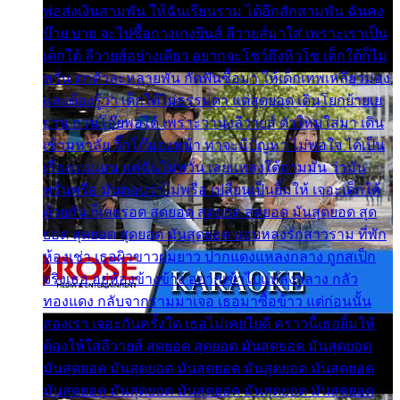
พ่อส่งเงินสามพัน ให้ฉันเรียนราม ได้อีกสักสามพัน ฉันคง
บ๊าย บาย จะไปซื้อกางเกงยีนส์ ลีวายส์มาใส่ เพราะเราเป็น
เด็กใต้ ลีวายส์อย่างเดียว อยากจะโชว์ถึงหิวโซ เด็กใต้ก็ไม่
หวั่น ตกตัวละหลายพัน กัดฟันซื้อมา ให้เด็กเทพเหลียวมอง
และต้องรู้ว่า เด็กใต้ไม่ธรรมดา แต่สุดยอด เดินโยกย้ายเย
ยวน กวนโอ๊ยพอได้ เพราะว่านุ่งลีวายส์ ตัวใหม่ใส่มา เดิน
เข้ามหาลัย จิ๊กโก๊มองหน้า ท่าจะมีปัญหา ไม่พอใจ ได้เป็น
เรื่องแน่นอน แต่ฉันไม่หวั่น เลยแหลงใต้ถามมัน ว่ามัน
พรั่นพรือ มันตอบว่าไม่พรื่อ เปลี่ยนเป็นยิ้มให้ เจอะเด็กใต้
ด้วยกัน ก็เลยรอด สุดยอด สุดยอด สุดยอด มันสุดยอด สุด
ยอด สุดยอด สุดยอด มันสุดยอด แอบหลงรักสาวราม ที่พัก
ห้องเช่า เธอผิวขาวผมยาว ปากแดงแหลงกลาง ถูกสเป็ก
จริงเธอ อยู่ห้องข้างข้าง อยากเข้าไปแหลงกลาง กลัว
ทองแดง กลับจากรามมาเจอ เธอมาซื้อข้าว แต่ก่อนนั้น
สองเรา เจอะกันครั้งใด เธอไม่เคยไยดี คราวนี้เธอยิ้มให้
ต้องให้ใส่ลีวายส์ สุดยอด สุดยอด มันสุดยอด มันสุดยอด
มันสุดยอด มันสุดยอด มันสุดยอด มันสุดยอด มันสุดยอด
มันสุดยอด มันสุดยอด มันสุดยอด มันสุดยอด มันสุดยอด