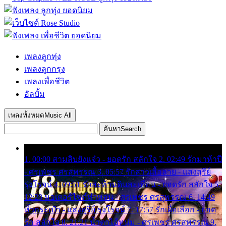
เพลงลูกทุ่ง
เพลงลูกกรุง
เพลงเพื่อชีวิต
อัลบั้ม
เพลงทั้งหมด
Music All
ค้นหา
Search
1. 00:00 สามสิบยังแจ๋ว - ยอดรัก สลักใจ 2. 02:49 รักมาห้าปี
- ศรเพชร ศรสุพรรณ 3. 05:57 รักสาวเสื้อลาย - แสงสุรีย์
รุ่งโรจน์ 4. 09:51 รักสะท้านดินสะเทือน - ยอดรัก สลักใจ 5.
12:23 มอเตอร์ไซค์ทำหล่น - ศรเพชร ศรสุพรรณ 6. 14:49
หิ้วกระเป๋า - แสงสุรีย์ รุ่งโรจน์ 7. 17:57 รักเผื่อเลือก - ยอด
รัก สลักใจ 8. 21:21 น้ำตาไอ้หนุ่ม - ศรเพชร ศรสุพรรณ 9.