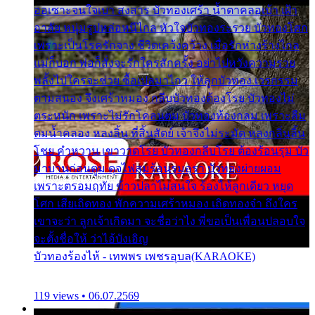
ออเซาะจนใจเบา สงสาร บัวทองเศร้า น้ำตาคลอเบ้า เฝ้า
อาลัย หนุ่มรูปหล่อหนีไกล หัวใจบัวทองระรวย บัวทองโศก
เพราะเป็นโรครักจาง ชีวิตเคว้งคว้าง เมื่อรักห่างร้างไกล
แม่ก็บอก พ่อก็สั่งจะรักใครสักครั้ง อย่าไปหวังความรวย
พลั้งไปใครจะช่วย ซื้อเปลมาไกว ให้ลูกบัวทอง เวรกรรม
ตามสนอง จึงเศร้าหมอง กลีบบัวทองต้องโรย บัวทองไม่
ตระหนัก เพราะไม่รักโคลนตม บัวทองท้องกลม เพราะลืม
ตมน้ำคลอง หลงลิ้น ที่สิ้นสัตย์ เจ้าจึงไม่ระมัด หลงกลิ่นลิ้น
โชย คำหวาน เขาวาดโรย บัวทองกลีบโรย ต้องร้อนรุม บัว
มาบานก่อนตูม ดุจไฟสุมร้อนรุมอุรา บัวทองผ่ายผอม
เพราะตรอมฤทัย ข้าวปลาไม่สนใจ ร้องไห้ลูกเดียว หยุด
โศก เสียเถิดทอง พักความเศร้าหมอง เถิดทองจ๋า ถึงใคร
เขาจะว่า ลูกเจ้าเกิดมา จะชื่อว่าไง พี่ขอเป็นเพื่อนปลอบใจ
จะตั้งชื่อให้ ว่าไอ้บังเอิญ
บัวทองร้องไห้ - เทพพร เพชรอุบล(KARAOKE)
119 views • 06.07.2569