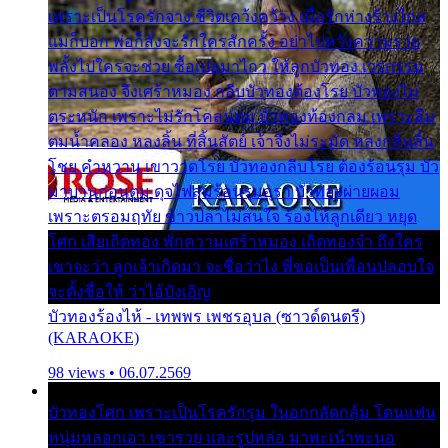
เพราะเป็นโรครักจาง ชีวิตเคว้งคว้าง เมื่อรักห่างร้างไกล
แม่ก็บอก พ่อก็สั่งจะรักใครสักครั้ง อย่าไปหวังความรวย
พลั้งไปใครจะช่วย ซื้อเปลมาไกว ให้ลูกบัวทอง เวรกรรม
ตามสนอง จึงเศร้าหมอง กลีบบัวทองต้องโรย บัวทองไม่
ตระหนัก เพราะไม่รักโคลนตม บัวทองท้องกลม เพราะลืม
ตมน้ำคลอง หลงลิ้น ที่สิ้นสัตย์ เจ้าจึงไม่ระมัด หลงกลิ่นลิ้น
โชย คำหวาน เขาวาดโรย บัวทองกลีบโรย ต้องร้อนรุม บัว
มาบานก่อนตูม ดุจไฟสุมร้อนรุมอุรา บัวทองผ่ายผอม
เพราะตรอมฤทัย ข้าวปลาไม่สนใจ ร้องไห้ลูกเดียว หยุด
โศก เสียเถิดทอง พักความเศร้าหมอง เถิดทองจ๋า ถึงใคร
เขาจะว่า ลูกเจ้าเกิดมา จะชื่อว่าไง พี่ขอเป็นเพื่อนปลอบใจ
จะตั้งชื่อให้ ว่าไอ้บังเอิญ
บัวทองร้องไห้ - เทพพร เพชรอุบล (ซาวด์ดนตรี)
(KARAOKE)
98 views • 06.07.2569
บัวทองโศก เพราะเป็นโรครักรุม ในอกกลัดกลุ้ม โดนแฟน
หนุ่มหลอกเอา เขารวย และรูปหล่อ มาพะเน้าพะนอ