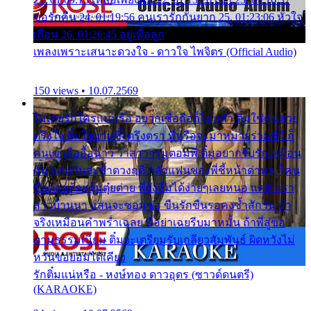
ขอรักคืน 24. 01:19:56 คนเรารักกันยาก 25. 01:23:06 หัวใจ
เถื่อน 26. 01:26:45 อยู่เพื่อลูก
เพลงเพราะเสนาะดวงใจ - ดาวใจ ไพจิตร (Official Audio)
150 views • 10.07.2569
ไม่เคยรักใครแน่หรือ อยากเชื่อถือก็ไม่กล้า ติ๋มใช่คนสวย
ตรึงใจ ติ๋มใช่งามซึ้งตรึงตรา พี่หรือจะมาหมายร่วมชีวี ก็
คนเขาลืออื้อฉาว ว่าสาวๆรุมตอมพี่ ติ๋มอยากรับรักเหมือน
กัน แต่หวั่นจะช้ำดวงฤดี กลัวแฟนของพี่ชี้หน้าด่าทอ ก็คน
ชื่อต๋อยต้อยตุ้มตุ๋ยต่าย พี่ยังลืมได้ง่ายๆเลยหนอ แค่ตัวเรา
สาวบ้านนา แสนจะซอมซ่อ ขืนรักขืนรอคงช้ำสักวัน ถ้า
จริงเหมือนคำพร่ำเฉลย พี่อย่าเฉยรีบมาหมั้น ถ้าพี่สู่ขอ
ตามธรรมเนียม ติ๋มจะเตรียมรับเกลียวสัมพันธ์ ผิดหวังไม่
หวั่นขอยอมได้เคียง
รักติ๋มแน่หรือ - หงษ์ทอง ดาวอุดร (ซาวด์ดนตรี)
(KARAOKE)