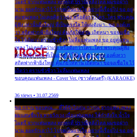
ไมตรี จากแฟนเพลง ทุกทุกที่ ปราณีหลั่งไหล ผมขอฝาก
นาม ยอดรักเอาไว้ โปรดเป็นแรงใจ อย่างนี้เรื่อยไป ขอ อยู่
คู่แฟนเพลง ไม่เคยคิดว่าเก่ง หรือดังกว่าใคร..ใคร พระคุณ
ผู้ฟัง เท่านั้นยิ่งใหญ่ ที่เป็นแรงใจ ให้ผมดังมา.. ขอ องค์เท
วา สถิตฟากฟ้ายิ่งใหญ่ คุ้มภัยให้ท่าน เถิดหนา ขอจงเชื่อ
ใจ ไว้เถิดว่า ตราบชั่วชีวา ไม่ลืมแฟนเพลง ขอ อยู่คู่แฟน
เพลง ไม่เคยคิดว่าเก่ง หรือดังกว่าใคร..ใคร พระคุณผู้ฟัง
เท่านั้นยิ่งใหญ่ ที่เป็นแรงใจ ให้ผมดังมา.. ขอ องค์เทวา
สถิตฟากฟ้ายิ่งใหญ่ คุ้มภัยให้ท่าน เถิดหนา ขอจงเชื่อใจ ไว้
เถิดว่า ตราบชั่วชีวา ไม่ลืมแฟนเพลง
ขอบคุณแฟนเพลง - Cover Ver. (ซาวด์ดนตรี) (KARAOKE)
36 views • 31.07.2569
ขอ กราบ ขอบคุณ.... ที่ได้รับไออุ่น การุณ จากแฟน เพลง
ผมแสนชื่นใจ หายวังเวง เมื่อแฟนเพลง ให้กำลังใจ น้ำใจ
ไมตรี จากแฟนเพลง ทุกทุกที่ ปราณีหลั่งไหล ผมขอฝาก
นาม ยอดรักเอาไว้ โปรดเป็นแรงใจ อย่างนี้เรื่อยไป ขอ อยู่