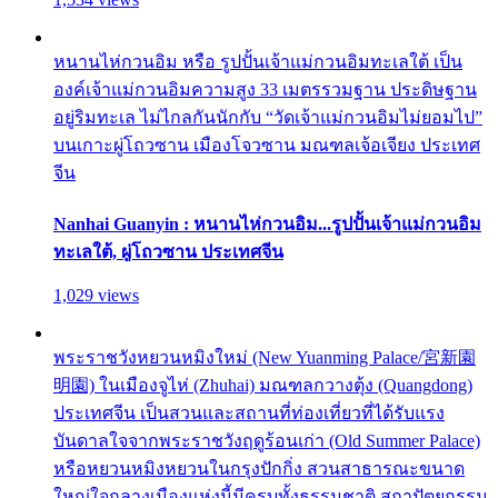
หนานไห่กวนอิม หรือ รูปปั้นเจ้าแม่กวนอิมทะเลใต้ เป็น
องค์เจ้าแม่กวนอิมความสูง 33 เมตรรวมฐาน ประดิษฐาน
อยู่ริมทะเล ไม่ไกลกันนักกับ “วัดเจ้าแม่กวนอิมไม่ยอมไป”
บนเกาะผู่โถวซาน เมืองโจวซาน มณฑลเจ้อเจียง ประเทศ
จีน
Nanhai Guanyin : หนานไห่กวนอิม...รูปปั้นเจ้าแม่กวนอิม
ทะเลใต้, ผู่โถวซาน ประเทศจีน
1,029 views
พระราชวังหยวนหมิงใหม่ (New Yuanming Palace/宮新園
明園) ในเมืองจูไห่ (Zhuhai) มณฑลกวางตุ้ง (Quangdong)
ประเทศจีน เป็นสวนและสถานที่ท่องเที่ยวที่ได้รับแรง
บันดาลใจจากพระราชวังฤดูร้อนเก่า (Old Summer Palace)
หรือหยวนหมิงหยวนในกรุงปักกิ่ง สวนสาธารณะขนาด
ใหญ่ใจกลางเมืองแห่งนี้มีครบทั้งธรรมชาติ สถาปัตยกรรม