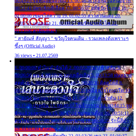
00:45:25 รอหน่อยน้องติ๋ม 15. 00:48:56 เรือล่มในหนอง 16.
00:51:43 บัตรเชิญสีเลือด 17. 00:56:07 อดีตรักโรงทอ 18.
01:00:00 เขมรไล่ควาย 19. 01:02:55 สาวสวนแตง 20.
01:05:51 แอบมอง 21. 01:09:27 พบรักปากน้ำโพ 22.
01:13:06 สายัณห์เมา
" สายัณห์ สัญญา " ขวัญใจคนเดิม - รวมเพลงดังเพราะๆ
ซึ้งๆ (Official Audio)
36 views • 21.07.2569
1. 00:00:00 ทำไมทำฉันได้ 2. 00:03:20 นางฟ้าสลัม 3.
00:06:50 คน 4. 00:10:36 บุญเหลือเกิน 5. 00:13:58 ฝนหยาด
สุดท้าย 6. 00:17:30 ยาใจยาจก 7. 00:20:30 คิดดูให้ดี 8.
00:24:21 ลบรอยแผลรัก 9. 00:27:35 เหมือนใจโดนกรีด 10.
00:30:54 ขบวนการเปาเปียว 11. 00:34:05 คำรำพัน 12.
00:37:20 ปาหนัน 13. 00:40:37 ใจเจ้ากรรม 14. 00:44:15 จูบ
ฉันแล้วจงตายเสีย 15. 00:47:24 ขอสูมาเต๊อะ 16. 00:51:11
คนใจมาร 17. 00:54:50 คืนทรมาน 18. 00:58:25 รักนี้สีดำ
19. 01:01:44 ส่วนเกิน 20. 01:05:42 หยาดน้ำฝนหยดน้ำตา
21. 01:09:13 เหลือเพียงฝัน 22. 01:13:26 เขา 23. 01:16:37