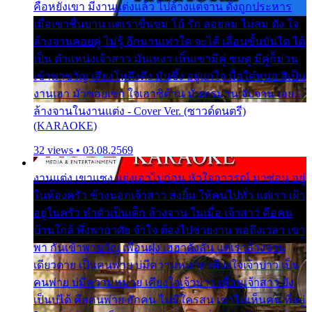
คือหยังเขา มีงานแต่งแล้ว ไปล้างแต่จาน ดั่งถูกประหาร
เมื่อเขาชื่นบาน แต่เราขื่นขม โอ้ รัก ลอยลม ไม่สม ดัง ใจ
ล้างจานคอยคู่ ไม่รู้ อีกนานเท่าใด จะได้ เลื่อนขั้นบันได ได้
เป็น ตำแหน่งเจ้าสาว มันเหงา เห็นเขามีคู่ ซมดู มีคู่ก็ม่วน
เข้าพาขวัญ เสียงโห่ตึงตึง มันซึ้ง อยู่แก่ใจ มื้อใด๋หนอ สิเป็น
งานเฮา มัวซอยเขา ใจเฮาซิด้าน มันทรมาน จับจาน เอย…
ล้างจานในงานแต่ง - Cover Ver. (ซาวด์ดนตรี)
(KARAOKE)
32 views • 03.08.2569
งานแต่ง เขาแซง แย่งเอาไปก่อน หัวใจอาวรณ์ มาซ่อน อยู่
ในห้องครัว ข้างนอกเจ้าสาว ส่งยิ้ม ให้คนไปทั่ว แต่เรา เฝ้า
อยู่ในครัว ทำตัวเป็นเด็ก ล้างจาน ในเมื่อ เจ้าสาว คือคน
บ้านใกล้ พึ่งพาอาศัย จำใจ ต้องไปช่วยงาน พอถึงเวลา เขา
พา กันเข้าพาขวัญ เพื่อนฝูง เฮฮาดังลั่น แต่เราล้างจาน
เดียวดาย เป็นคนพ่าย บ่มีความหมาย เคียงใจเจ้าบ่าว เป็น
คนพ่าย บ่มีความหมาย เคียงใจเจ้าบ่าว เพื่อนเจ้าสาว ยัง
เป็นบ่ได้ คือคนพ่าย ฮักคน ไม่มีใครสน เขาไม่เห็นคน ที่อยู่