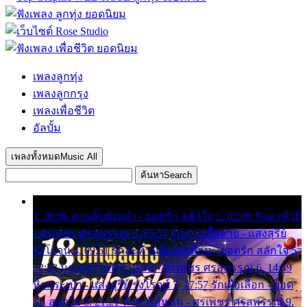
เพลงลูกทุ่ง
เพลงลูกกรุง
เพลงเพื่อชีวิต
อัลบั้ม
เพลงทั้งหมด
Music All
ค้นหา
Search
1. 00:00 สามสิบยังแจ๋ว - ยอดรัก สลักใจ 2. 02:49 รักมาห้าปี
- ศรเพชร ศรสุพรรณ 3. 05:57 รักสาวเสื้อลาย - แสงสุรีย์
รุ่งโรจน์ 4. 09:51 รักสะท้านดินสะเทือน - ยอดรัก สลักใจ 5.
12:23 มอเตอร์ไซค์ทำหล่น - ศรเพชร ศรสุพรรณ 6. 14:49
หิ้วกระเป๋า - แสงสุรีย์ รุ่งโรจน์ 7. 17:57 รักเผื่อเลือก - ยอด
รัก สลักใจ 8. 21:21 น้ำตาไอ้หนุ่ม - ศรเพชร ศรสุพรรณ 9.