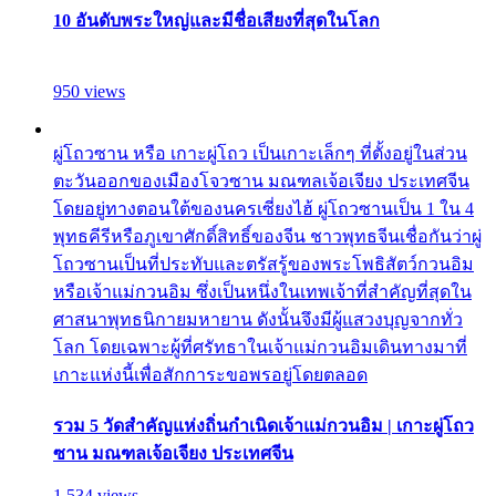
10 อันดับพระใหญ่และมีชื่อเสียงที่สุดในโลก
950 views
ผู่โถวซาน หรือ เกาะผู่โถว เป็นเกาะเล็กๆ ที่ตั้งอยู่ในส่วน
ตะวันออกของเมืองโจวซาน มณฑลเจ้อเจียง ประเทศจีน
โดยอยู่ทางตอนใต้ของนครเซี่ยงไฮ้ ผู่โถวซานเป็น 1 ใน 4
พุทธคีรีหรือภูเขาศักดิ์สิทธิ์ของจีน ชาวพุทธจีนเชื่อกันว่าผู่
โถวซานเป็นที่ประทับและตรัสรู้ของพระโพธิสัตว์กวนอิม
หรือเจ้าแม่กวนอิม ซึ่งเป็นหนึ่งในเทพเจ้าที่สำคัญที่สุดใน
ศาสนาพุทธนิกายมหายาน ดังนั้นจึงมีผู้แสวงบุญจากทั่ว
โลก โดยเฉพาะผู้ที่ศรัทธาในเจ้าแม่กวนอิมเดินทางมาที่
เกาะแห่งนี้เพื่อสักการะขอพรอยู่โดยตลอด
รวม 5 วัดสำคัญแห่งถิ่นกำเนิดเจ้าแม่กวนอิม | เกาะผู่โถว
ซาน มณฑลเจ้อเจียง ประเทศจีน
1,534 views