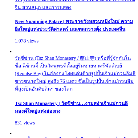
จีน สวนสนุก และการแสดง
New Yuanming Palace | พระราชวังหยวนหมิงใหม่ ความ
ยิ่งใหญ่แห่งประวัติศาสตร์ มณฑลกวางตุ้ง ประเทศจีน
1,078 views
วัดซีซ่าน (Tsz Shan Monastery / 慈山寺) หรือที่รู้จักกันใน
ชื่อ ฉี่ซ้านจี๋ เป็นวัดพุทธที่ตั้งอยู่ริมชายหาดรีพัลส์เบย์
(Repulse Bay) ในฮ่องกง โดดเด่นด้วยรูปปั้นเจ้าแม่กวนอิมสี
ขาวขนาดใหญ่ สูงถึง 76 เมตร ซึ่งเป็นรูปปั้นเจ้าแม่กวนอิม
ที่สูงเป็นอันดับต้นๆ ของโลก
Tsz Shan Monastery | วัดซีซ่าน…งามสง่าเจ้าแม่กวนอิ
มองค์ใหญ่แห่งฮ่องกง
831 views