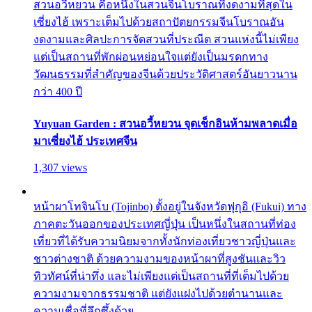
สวนอวี้หยวน คือหนึ่งในสวนจีนโบราณที่งดงามที่สุดใน
เซี่ยงไฮ้ เพราะเต็มไปด้วยสถาปัตยกรรมจีนโบราณอัน
งดงามและศิลปะการจัดสวนที่ประณีต สวนแห่งนี้ไม่เพียง
แต่เป็นสถานที่พักผ่อนหย่อนใจแต่ยังเป็นมรดกทาง
วัฒนธรรมที่สำคัญของจีนด้วยประวัติศาสตร์อันยาวนาน
กว่า 400 ปี
Yuyuan Garden : สวนอวี้หยวน จุดเช็กอินห้ามพลาดเมื่อ
มาเซี่ยงไฮ้ ประเทศจีน
1,307 views
หน้าผาโทจินโบ (Tojinbo) ตั้งอยู่ในจังหวัดฟุกุอิ (Fukui) ทาง
ภาคตะวันออกของประเทศญี่ปุ่น เป็นหนึ่งในสถานที่ท่อง
เที่ยวที่ได้รับความนิยมจากทั้งนักท่องเที่ยวชาวญี่ปุ่นและ
ชาวต่างชาติ ด้วยความงามของหน้าผาที่สูงชันและวิว
ทิวทัศน์ที่น่าทึ่ง และไม่เพียงแต่เป็นสถานที่ที่เต็มไปด้วย
ความงามจากธรรมชาติ แต่ยังแฝงไปด้วยตำนานและ
ความเชื่อที่ลึกซึ้งด้วย