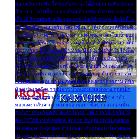
พ่อส่งเงินสามพัน ให้ฉันเรียนราม ได้อีกสักสามพัน ฉันคง
บ๊าย บาย จะไปซื้อกางเกงยีนส์ ลีวายส์มาใส่ เพราะเราเป็น
เด็กใต้ ลีวายส์อย่างเดียว อยากจะโชว์ถึงหิวโซ เด็กใต้ก็ไม่
หวั่น ตกตัวละหลายพัน กัดฟันซื้อมา ให้เด็กเทพเหลียวมอง
และต้องรู้ว่า เด็กใต้ไม่ธรรมดา แต่สุดยอด เดินโยกย้ายเย
ยวน กวนโอ๊ยพอได้ เพราะว่านุ่งลีวายส์ ตัวใหม่ใส่มา เดิน
เข้ามหาลัย จิ๊กโก๊มองหน้า ท่าจะมีปัญหา ไม่พอใจ ได้เป็น
เรื่องแน่นอน แต่ฉันไม่หวั่น เลยแหลงใต้ถามมัน ว่ามัน
พรั่นพรือ มันตอบว่าไม่พรื่อ เปลี่ยนเป็นยิ้มให้ เจอะเด็กใต้
ด้วยกัน ก็เลยรอด สุดยอด สุดยอด สุดยอด มันสุดยอด สุด
ยอด สุดยอด สุดยอด มันสุดยอด แอบหลงรักสาวราม ที่พัก
ห้องเช่า เธอผิวขาวผมยาว ปากแดงแหลงกลาง ถูกสเป็ก
จริงเธอ อยู่ห้องข้างข้าง อยากเข้าไปแหลงกลาง กลัว
ทองแดง กลับจากรามมาเจอ เธอมาซื้อข้าว แต่ก่อนนั้น
สองเรา เจอะกันครั้งใด เธอไม่เคยไยดี คราวนี้เธอยิ้มให้
ต้องให้ใส่ลีวายส์ สุดยอด สุดยอด มันสุดยอด มันสุดยอด
มันสุดยอด มันสุดยอด มันสุดยอด มันสุดยอด มันสุดยอด
มันสุดยอด มันสุดยอด มันสุดยอด มันสุดยอด มันสุดยอด