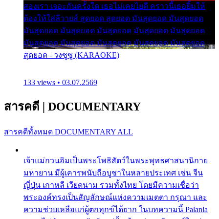
สองเรา เจอะกันครั้งใด เธอไม่เคยไยดี คราวนี้เธอยิ้มให้
ต้องให้ใส่ลีวายส์ สุดยอด สุดยอด มันสุดยอด มันสุดยอด
มันสุดยอด มันสุดยอด มันสุดยอด มันสุดยอด มันสุดยอด
มันสุดยอด มันสุดยอด มันสุดยอด มันสุดยอด มันสุดยอด
สุดยอด - วงซูซู (KARAOKE)
133 views • 03.07.2569
สารคดี
|
DOCUMENTARY
สารคดีทั้งหมด
DOCUMENTARY ALL
เจ้าแม่กวนอิมเป็นพระโพธิสัตว์ในพระพุทธศาสนานิกาย
มหายาน มีผู้เคารพนับถือบูชาในหลายประเทศ เช่น จีน
ญี่ปุ่น เกาหลี เวียดนาม รวมทั้งไทย โดยมีความเชื่อว่า
พระองค์ทรงเป็นสัญลักษณ์แห่งความเมตตา กรุณา และ
ความช่วยเหลือแก่ผู้ตกทุกข์ได้ยาก ในบทความนี้ Palanla