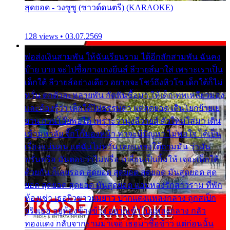
สุดยอด - วงซูซู (ซาวด์ดนตรี) (KARAOKE)
128 views • 03.07.2569
พ่อส่งเงินสามพัน ให้ฉันเรียนราม ได้อีกสักสามพัน ฉันคง
บ๊าย บาย จะไปซื้อกางเกงยีนส์ ลีวายส์มาใส่ เพราะเราเป็น
เด็กใต้ ลีวายส์อย่างเดียว อยากจะโชว์ถึงหิวโซ เด็กใต้ก็ไม่
หวั่น ตกตัวละหลายพัน กัดฟันซื้อมา ให้เด็กเทพเหลียวมอง
และต้องรู้ว่า เด็กใต้ไม่ธรรมดา แต่สุดยอด เดินโยกย้ายเย
ยวน กวนโอ๊ยพอได้ เพราะว่านุ่งลีวายส์ ตัวใหม่ใส่มา เดิน
เข้ามหาลัย จิ๊กโก๊มองหน้า ท่าจะมีปัญหา ไม่พอใจ ได้เป็น
เรื่องแน่นอน แต่ฉันไม่หวั่น เลยแหลงใต้ถามมัน ว่ามัน
พรั่นพรือ มันตอบว่าไม่พรื่อ เปลี่ยนเป็นยิ้มให้ เจอะเด็กใต้
ด้วยกัน ก็เลยรอด สุดยอด สุดยอด สุดยอด มันสุดยอด สุด
ยอด สุดยอด สุดยอด มันสุดยอด แอบหลงรักสาวราม ที่พัก
ห้องเช่า เธอผิวขาวผมยาว ปากแดงแหลงกลาง ถูกสเป็ก
จริงเธอ อยู่ห้องข้างข้าง อยากเข้าไปแหลงกลาง กลัว
ทองแดง กลับจากรามมาเจอ เธอมาซื้อข้าว แต่ก่อนนั้น