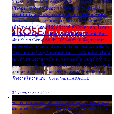
ในครัว เจ้าสาว ก็มัวแต่งตัว สวยเด่น นั่งเคียงเจ้าบ่าว ที่เขา
เฝ้าคอย ใจเต้น หัวใจของเรา ลำเค็ญ ใครจะมองเห็น
ความใน ใจ เศร้า มันร้าวระบม ต้องมาขื่นขม เศร้าตรม
ท่ามความสุขี ช่วยงานเขาแต่ง แต่เรา แล้งมาหลายปี
เมื่อไรหนอจะ โชคดี ได้มีพิธีวิวาห์ หัวใจหล้า คอยไปคอย
มา คือหน้าที่เก่า หัวใจหล้า คอยไปคอยมา คือหน้าที่เก่า
คือหยังเขา มีงานแต่งแล้ว ไปล้างแต่จาน ดั่งถูกประหาร
เมื่อเขาชื่นบาน แต่เราขื่นขม โอ้ รัก ลอยลม ไม่สม ดัง ใจ
ล้างจานคอยคู่ ไม่รู้ อีกนานเท่าใด จะได้ เลื่อนขั้นบันได ได้
เป็น ตำแหน่งเจ้าสาว มันเหงา เห็นเขามีคู่ ซมดู มีคู่ก็ม่วน
เข้าพาขวัญ เสียงโห่ตึงตึง มันซึ้ง อยู่แก่ใจ มื้อใด๋หนอ สิเป็น
งานเฮา มัวซอยเขา ใจเฮาซิด้าน มันทรมาน จับจาน เอย…
ล้างจานในงานแต่ง - Cover Ver. (KARAOKE)
34 views • 03.08.2569
ขอ กราบ ขอบคุณ.... ที่ได้รับไออุ่น การุณ จากแฟน เพลง
ผมแสนชื่นใจ หายวังเวง เมื่อแฟนเพลง ให้กำลังใจ น้ำใจ