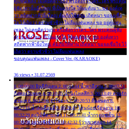
คู่แฟนเพลง ไม่เคยคิดว่าเก่ง หรือดังกว่าใคร..ใคร พระคุณ
ผู้ฟัง เท่านั้นยิ่งใหญ่ ที่เป็นแรงใจ ให้ผมดังมา.. ขอ องค์เท
วา สถิตฟากฟ้ายิ่งใหญ่ คุ้มภัยให้ท่าน เถิดหนา ขอจงเชื่อ
ใจ ไว้เถิดว่า ตราบชั่วชีวา ไม่ลืมแฟนเพลง ขอ อยู่คู่แฟน
เพลง ไม่เคยคิดว่าเก่ง หรือดังกว่าใคร..ใคร พระคุณผู้ฟัง
เท่านั้นยิ่งใหญ่ ที่เป็นแรงใจ ให้ผมดังมา.. ขอ องค์เทวา
สถิตฟากฟ้ายิ่งใหญ่ คุ้มภัยให้ท่าน เถิดหนา ขอจงเชื่อใจ ไว้
เถิดว่า ตราบชั่วชีวา ไม่ลืมแฟนเพลง
ขอบคุณแฟนเพลง - Cover Ver. (KARAOKE)
36 views • 31.07.2569
1. 00:00:00 ยินดีรับเดน 2. 00:03:44 น้ำตาอีสาน 3. 00:07:51
กิ่งทองใบหยก 4. 00:10:35 น้ำนิ่งไหลลึก 5. 00:13:49 ลานรัก
ลานเท 6. 00:17:06 จำใจจาก 7. 00:20:53 คืนฝนตก 8.
00:25:16 น้ำลงเดือนยี่ 9. 00:28:47 โสนน้อยเรือนงาม 10.
00:32:29 ตอไม้ที่ตายแล้ว 11. 00:35:41 น้ำกรดแช่เย็น 12.
00:39:08 อยากฟังซ้ำ 13. 00:42:32 รู้ว่าเขาหลอก 14.