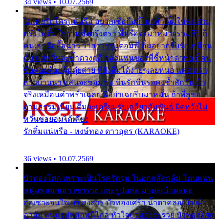
34 views • 10.07.2569
ไม่เคยรักใครแน่หรือ อยากเชื่อถือก็ไม่กล้า ติ๋มใช่คนสวย
ตรึงใจ ติ๋มใช่งามซึ้งตรึงตรา พี่หรือจะมาหมายร่วมชีวี ก็
คนเขาลืออื้อฉาว ว่าสาวๆรุมตอมพี่ ติ๋มอยากรับรักเหมือน
กัน แต่หวั่นจะช้ำดวงฤดี กลัวแฟนของพี่ชี้หน้าด่าทอ ก็คน
ชื่อต๋อยต้อยตุ้มตุ๋ยต่าย พี่ยังลืมได้ง่ายๆเลยหนอ แค่ตัวเรา
สาวบ้านนา แสนจะซอมซ่อ ขืนรักขืนรอคงช้ำสักวัน ถ้า
จริงเหมือนคำพร่ำเฉลย พี่อย่าเฉยรีบมาหมั้น ถ้าพี่สู่ขอ
ตามธรรมเนียม ติ๋มจะเตรียมรับเกลียวสัมพันธ์ ผิดหวังไม่
หวั่นขอยอมได้เคียง
รักติ๋มแน่หรือ - หงษ์ทอง ดาวอุดร (KARAOKE)
36 views • 10.07.2569
บัวทองโศก เพราะเป็นโรครักรุม ในอกกลัดกลุ้ม โดนแฟน
หนุ่มหลอกเอา เขารวย และรูปหล่อ มาพะเน้าพะนอ
ออเซาะจนใจเบา สงสาร บัวทองเศร้า น้ำตาคลอเบ้า เฝ้า
อาลัย หนุ่มรูปหล่อหนีไกล หัวใจบัวทองระรวย บัวทองโศก