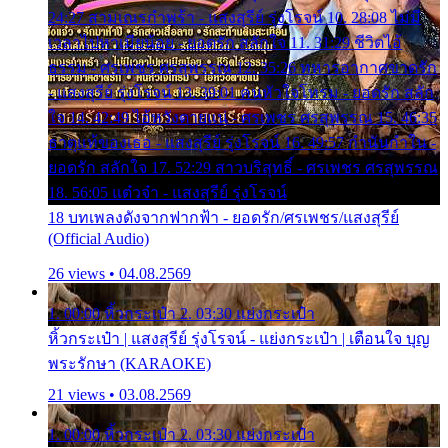
24:27 สามเณรกำพร้า - แสงสุรีย์ รุ่งโรจน์ 10. 28:08 ไม่มี
เวลาไปหาเมียน้อย - ยอดรัก สลักใจ 11. 31:29 ชีวิตไอ้
ธรรม - ศรเพชร ศรสุพรรณ 12. 35:26 ทหารอากาศขาดรัก
- แสงสุรีย์ รุ่งโรจน์ 13. 39:01 คนหัวใจโทรม - ยอดรัก สลัก
ใจ 14. 42:49 ไอ้หวังตายแน่ - ศรเพชร ศรสุพรรณ 15. 46:35
ธาตุแท้ของเธอ - แสงสุรีย์ รุ่งโรจน์ 16. 49:57 กำนันกำใน -
ยอดรัก สลักใจ 17. 52:29 สาวบริสุทธิ์ - ศรเพชร ศรสุพรรณ
18. 56:05 แต๋วจ๋า - แสงสุรีย์ รุ่งโรจน์
18 บทเพลงดังจากฟากฟ้า - ยอดรัก/ศรเพชร/แสงสุรีย์
(Official Audio)
26 views • 04.08.2569
1. 00:00 หิ้วกระเป๋า 2. 03:30 แย่งกระเป๋า
หิ้วกระเป๋า | แสงสุรีย์ รุ่งโรจน์ - แย่งกระเป๋า | เตือนใจ บุญ
พระรักษา (KARAOKE)
21 views • 03.08.2569
1. 00:00 หิ้วกระเป๋า 2. 03:30 แย่งกระเป๋า