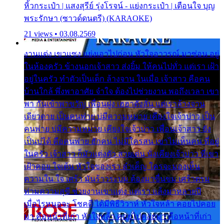
หิ้วกระเป๋า | แสงสุรีย์ รุ่งโรจน์ - แย่งกระเป๋า | เตือนใจ บุญ
พระรักษา (ซาวด์ดนตรี) (KARAOKE)
21 views • 03.08.2569
งานแต่ง เขาแซง แย่งเอาไปก่อน หัวใจอาวรณ์ มาซ่อน อยู่
ในห้องครัว ข้างนอกเจ้าสาว ส่งยิ้ม ให้คนไปทั่ว แต่เรา เฝ้า
อยู่ในครัว ทำตัวเป็นเด็ก ล้างจาน ในเมื่อ เจ้าสาว คือคน
บ้านใกล้ พึ่งพาอาศัย จำใจ ต้องไปช่วยงาน พอถึงเวลา เขา
พา กันเข้าพาขวัญ เพื่อนฝูง เฮฮาดังลั่น แต่เราล้างจาน
เดียวดาย เป็นคนพ่าย บ่มีความหมาย เคียงใจเจ้าบ่าว เป็น
คนพ่าย บ่มีความหมาย เคียงใจเจ้าบ่าว เพื่อนเจ้าสาว ยัง
เป็นบ่ได้ คือคนพ่าย ฮักคน ไม่มีใครสน เขาไม่เห็นคน ที่อยู่
ในครัว เจ้าสาว ก็มัวแต่งตัว สวยเด่น นั่งเคียงเจ้าบ่าว ที่เขา
เฝ้าคอย ใจเต้น หัวใจของเรา ลำเค็ญ ใครจะมองเห็น
ความใน ใจ เศร้า มันร้าวระบม ต้องมาขื่นขม เศร้าตรม
ท่ามความสุขี ช่วยงานเขาแต่ง แต่เรา แล้งมาหลายปี
เมื่อไรหนอจะ โชคดี ได้มีพิธีวิวาห์ หัวใจหล้า คอยไปคอย
มา คือหน้าที่เก่า หัวใจหล้า คอยไปคอยมา คือหน้าที่เก่า