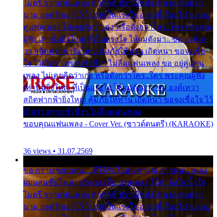
ไมตรี จากแฟนเพลง ทุกทุกที่ ปราณีหลั่งไหล ผมขอฝาก
นาม ยอดรักเอาไว้ โปรดเป็นแรงใจ อย่างนี้เรื่อยไป ขอ อยู่
คู่แฟนเพลง ไม่เคยคิดว่าเก่ง หรือดังกว่าใคร..ใคร พระคุณ
ผู้ฟัง เท่านั้นยิ่งใหญ่ ที่เป็นแรงใจ ให้ผมดังมา.. ขอ องค์เท
วา สถิตฟากฟ้ายิ่งใหญ่ คุ้มภัยให้ท่าน เถิดหนา ขอจงเชื่อ
ใจ ไว้เถิดว่า ตราบชั่วชีวา ไม่ลืมแฟนเพลง ขอ อยู่คู่แฟน
เพลง ไม่เคยคิดว่าเก่ง หรือดังกว่าใคร..ใคร พระคุณผู้ฟัง
เท่านั้นยิ่งใหญ่ ที่เป็นแรงใจ ให้ผมดังมา.. ขอ องค์เทวา
สถิตฟากฟ้ายิ่งใหญ่ คุ้มภัยให้ท่าน เถิดหนา ขอจงเชื่อใจ ไว้
เถิดว่า ตราบชั่วชีวา ไม่ลืมแฟนเพลง
ขอบคุณแฟนเพลง - Cover Ver. (ซาวด์ดนตรี) (KARAOKE)
36 views • 31.07.2569
ขอ กราบ ขอบคุณ.... ที่ได้รับไออุ่น การุณ จากแฟน เพลง
ผมแสนชื่นใจ หายวังเวง เมื่อแฟนเพลง ให้กำลังใจ น้ำใจ
ไมตรี จากแฟนเพลง ทุกทุกที่ ปราณีหลั่งไหล ผมขอฝาก
นาม ยอดรักเอาไว้ โปรดเป็นแรงใจ อย่างนี้เรื่อยไป ขอ อยู่