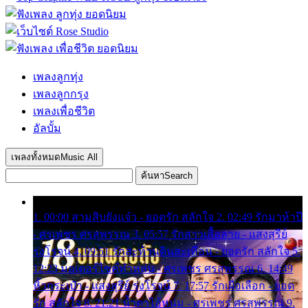
เพลงลูกทุ่ง
เพลงลูกกรุง
เพลงเพื่อชีวิต
อัลบั้ม
เพลงทั้งหมด
Music All
ค้นหา
Search
1. 00:00 สามสิบยังแจ๋ว - ยอดรัก สลักใจ 2. 02:49 รักมาห้าปี
- ศรเพชร ศรสุพรรณ 3. 05:57 รักสาวเสื้อลาย - แสงสุรีย์
รุ่งโรจน์ 4. 09:51 รักสะท้านดินสะเทือน - ยอดรัก สลักใจ 5.
12:23 มอเตอร์ไซค์ทำหล่น - ศรเพชร ศรสุพรรณ 6. 14:49
หิ้วกระเป๋า - แสงสุรีย์ รุ่งโรจน์ 7. 17:57 รักเผื่อเลือก - ยอด
รัก สลักใจ 8. 21:21 น้ำตาไอ้หนุ่ม - ศรเพชร ศรสุพรรณ 9.