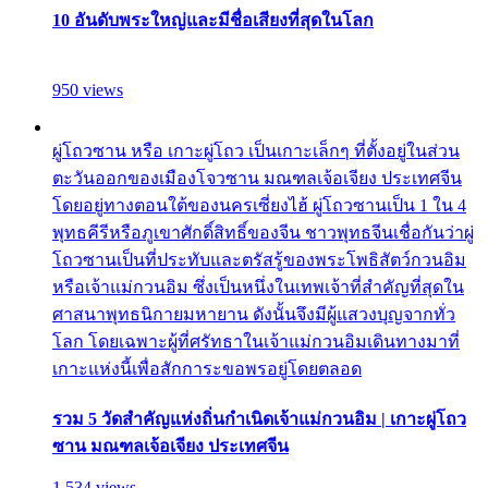
10 อันดับพระใหญ่และมีชื่อเสียงที่สุดในโลก
950 views
ผู่โถวซาน หรือ เกาะผู่โถว เป็นเกาะเล็กๆ ที่ตั้งอยู่ในส่วน
ตะวันออกของเมืองโจวซาน มณฑลเจ้อเจียง ประเทศจีน
โดยอยู่ทางตอนใต้ของนครเซี่ยงไฮ้ ผู่โถวซานเป็น 1 ใน 4
พุทธคีรีหรือภูเขาศักดิ์สิทธิ์ของจีน ชาวพุทธจีนเชื่อกันว่าผู่
โถวซานเป็นที่ประทับและตรัสรู้ของพระโพธิสัตว์กวนอิม
หรือเจ้าแม่กวนอิม ซึ่งเป็นหนึ่งในเทพเจ้าที่สำคัญที่สุดใน
ศาสนาพุทธนิกายมหายาน ดังนั้นจึงมีผู้แสวงบุญจากทั่ว
โลก โดยเฉพาะผู้ที่ศรัทธาในเจ้าแม่กวนอิมเดินทางมาที่
เกาะแห่งนี้เพื่อสักการะขอพรอยู่โดยตลอด
รวม 5 วัดสำคัญแห่งถิ่นกำเนิดเจ้าแม่กวนอิม | เกาะผู่โถว
ซาน มณฑลเจ้อเจียง ประเทศจีน
1,534 views