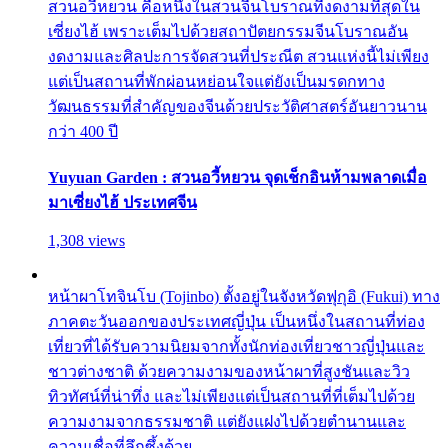
สวนอวี้หยวน คือหนึ่งในสวนจีนโบราณที่งดงามที่สุดใน
เซี่ยงไฮ้ เพราะเต็มไปด้วยสถาปัตยกรรมจีนโบราณอัน
งดงามและศิลปะการจัดสวนที่ประณีต สวนแห่งนี้ไม่เพียง
แต่เป็นสถานที่พักผ่อนหย่อนใจแต่ยังเป็นมรดกทาง
วัฒนธรรมที่สำคัญของจีนด้วยประวัติศาสตร์อันยาวนาน
กว่า 400 ปี
Yuyuan Garden : สวนอวี้หยวน จุดเช็กอินห้ามพลาดเมื่อ
มาเซี่ยงไฮ้ ประเทศจีน
1,308 views
หน้าผาโทจินโบ (Tojinbo) ตั้งอยู่ในจังหวัดฟุกุอิ (Fukui) ทาง
ภาคตะวันออกของประเทศญี่ปุ่น เป็นหนึ่งในสถานที่ท่อง
เที่ยวที่ได้รับความนิยมจากทั้งนักท่องเที่ยวชาวญี่ปุ่นและ
ชาวต่างชาติ ด้วยความงามของหน้าผาที่สูงชันและวิว
ทิวทัศน์ที่น่าทึ่ง และไม่เพียงแต่เป็นสถานที่ที่เต็มไปด้วย
ความงามจากธรรมชาติ แต่ยังแฝงไปด้วยตำนานและ
ความเชื่อที่ลึกซึ้งด้วย