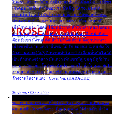
ในครัว เจ้าสาว ก็มัวแต่งตัว สวยเด่น นั่งเคียงเจ้าบ่าว ที่เขา
เฝ้าคอย ใจเต้น หัวใจของเรา ลำเค็ญ ใครจะมองเห็น
ความใน ใจ เศร้า มันร้าวระบม ต้องมาขื่นขม เศร้าตรม
ท่ามความสุขี ช่วยงานเขาแต่ง แต่เรา แล้งมาหลายปี
เมื่อไรหนอจะ โชคดี ได้มีพิธีวิวาห์ หัวใจหล้า คอยไปคอย
มา คือหน้าที่เก่า หัวใจหล้า คอยไปคอยมา คือหน้าที่เก่า
คือหยังเขา มีงานแต่งแล้ว ไปล้างแต่จาน ดั่งถูกประหาร
เมื่อเขาชื่นบาน แต่เราขื่นขม โอ้ รัก ลอยลม ไม่สม ดัง ใจ
ล้างจานคอยคู่ ไม่รู้ อีกนานเท่าใด จะได้ เลื่อนขั้นบันได ได้
เป็น ตำแหน่งเจ้าสาว มันเหงา เห็นเขามีคู่ ซมดู มีคู่ก็ม่วน
เข้าพาขวัญ เสียงโห่ตึงตึง มันซึ้ง อยู่แก่ใจ มื้อใด๋หนอ สิเป็น
งานเฮา มัวซอยเขา ใจเฮาซิด้าน มันทรมาน จับจาน เอย…
ล้างจานในงานแต่ง - Cover Ver. (KARAOKE)
36 views • 03.08.2569
ขอ กราบ ขอบคุณ.... ที่ได้รับไออุ่น การุณ จากแฟน เพลง
ผมแสนชื่นใจ หายวังเวง เมื่อแฟนเพลง ให้กำลังใจ น้ำใจ