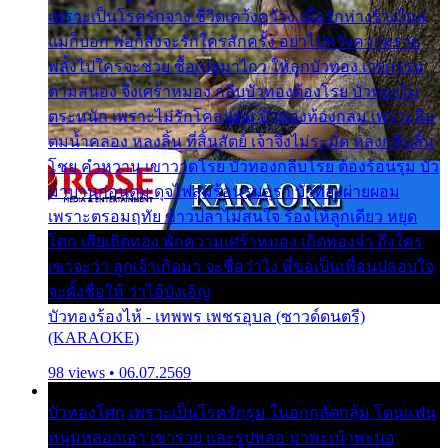
เพราะเป็นโรครักจาง ชีวิตเคว้งคว้าง เมื่อรักห่างร้างไกล
แม่ก็บอก พ่อก็สั่งจะรักใครสักครั้ง อย่าไปหวังความรวย
พลั้งไปใครจะช่วย ซื้อเปลมาไกว ให้ลูกบัวทอง เวรกรรม
ตามสนอง จึงเศร้าหมอง กลีบบัวทองต้องโรย บัวทองไม่
ตระหนัก เพราะไม่รักโคลนตม บัวทองท้องกลม เพราะลืม
ตมน้ำคลอง หลงลิ้น ที่สิ้นสัตย์ เจ้าจึงไม่ระมัด หลงกลิ่นลิ้น
โชย คำหวาน เขาวาดโรย บัวทองกลีบโรย ต้องร้อนรุม บัว
มาบานก่อนตูม ดุจไฟสุมร้อนรุมอุรา บัวทองผ่ายผอม
เพราะตรอมฤทัย ข้าวปลาไม่สนใจ ร้องไห้ลูกเดียว หยุด
โศก เสียเถิดทอง พักความเศร้าหมอง เถิดทองจ๋า ถึงใคร
เขาจะว่า ลูกเจ้าเกิดมา จะชื่อว่าไง พี่ขอเป็นเพื่อนปลอบใจ
จะตั้งชื่อให้ ว่าไอ้บังเอิญ
บัวทองร้องไห้ - เทพพร เพชรอุบล (ซาวด์ดนตรี)
(KARAOKE)
98 views • 06.07.2569
บัวทองโศก เพราะเป็นโรครักรุม ในอกกลัดกลุ้ม โดนแฟน
หนุ่มหลอกเอา เขารวย และรูปหล่อ มาพะเน้าพะนอ