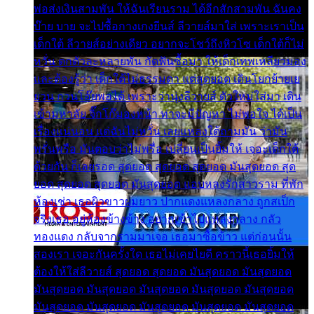
พ่อส่งเงินสามพัน ให้ฉันเรียนราม ได้อีกสักสามพัน ฉันคง
บ๊าย บาย จะไปซื้อกางเกงยีนส์ ลีวายส์มาใส่ เพราะเราเป็น
เด็กใต้ ลีวายส์อย่างเดียว อยากจะโชว์ถึงหิวโซ เด็กใต้ก็ไม่
หวั่น ตกตัวละหลายพัน กัดฟันซื้อมา ให้เด็กเทพเหลียวมอง
และต้องรู้ว่า เด็กใต้ไม่ธรรมดา แต่สุดยอด เดินโยกย้ายเย
ยวน กวนโอ๊ยพอได้ เพราะว่านุ่งลีวายส์ ตัวใหม่ใส่มา เดิน
เข้ามหาลัย จิ๊กโก๊มองหน้า ท่าจะมีปัญหา ไม่พอใจ ได้เป็น
เรื่องแน่นอน แต่ฉันไม่หวั่น เลยแหลงใต้ถามมัน ว่ามัน
พรั่นพรือ มันตอบว่าไม่พรื่อ เปลี่ยนเป็นยิ้มให้ เจอะเด็กใต้
ด้วยกัน ก็เลยรอด สุดยอด สุดยอด สุดยอด มันสุดยอด สุด
ยอด สุดยอด สุดยอด มันสุดยอด แอบหลงรักสาวราม ที่พัก
ห้องเช่า เธอผิวขาวผมยาว ปากแดงแหลงกลาง ถูกสเป็ก
จริงเธอ อยู่ห้องข้างข้าง อยากเข้าไปแหลงกลาง กลัว
ทองแดง กลับจากรามมาเจอ เธอมาซื้อข้าว แต่ก่อนนั้น
สองเรา เจอะกันครั้งใด เธอไม่เคยไยดี คราวนี้เธอยิ้มให้
ต้องให้ใส่ลีวายส์ สุดยอด สุดยอด มันสุดยอด มันสุดยอด
มันสุดยอด มันสุดยอด มันสุดยอด มันสุดยอด มันสุดยอด
มันสุดยอด มันสุดยอด มันสุดยอด มันสุดยอด มันสุดยอด