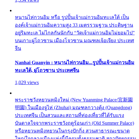
หนานไห่กวนอิม หรือ รูปปั้นเจ้าแม่กวนอิมทะเลใต้ เป็น
องค์เจ้าแม่กวนอิมความสูง 33 เมตรรวมฐาน ประดิษฐาน
อยู่ริมทะเล ไม่ไกลกันนักกับ “วัดเจ้าแม่กวนอิมไม่ยอมไป”
บนเกาะผู่โถวซาน เมืองโจวซาน มณฑลเจ้อเจียง ประเทศ
จีน
Nanhai Guanyin : หนานไห่กวนอิม...รูปปั้นเจ้าแม่กวนอิม
ทะเลใต้, ผู่โถวซาน ประเทศจีน
1,029 views
พระราชวังหยวนหมิงใหม่ (New Yuanming Palace/宮新園
明園) ในเมืองจูไห่ (Zhuhai) มณฑลกวางตุ้ง (Quangdong)
ประเทศจีน เป็นสวนและสถานที่ท่องเที่ยวที่ได้รับแรง
บันดาลใจจากพระราชวังฤดูร้อนเก่า (Old Summer Palace)
หรือหยวนหมิงหยวนในกรุงปักกิ่ง สวนสาธารณะขนาด
ใหญ่ใจกลางเมืองแห่งนี้มีครบทั้งธรรมชาติ สถาปัตยกรรม