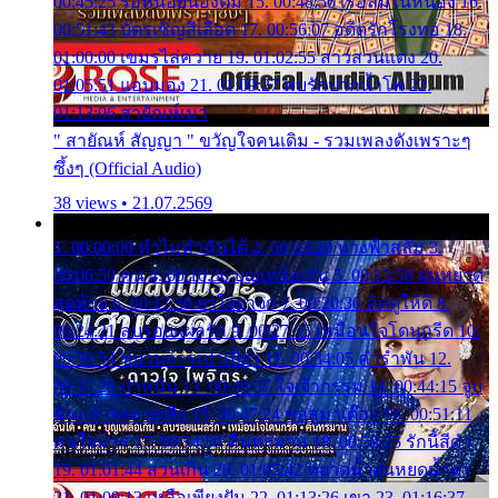
00:45:25 รอหน่อยน้องติ๋ม 15. 00:48:56 เรือล่มในหนอง 16.
00:51:43 บัตรเชิญสีเลือด 17. 00:56:07 อดีตรักโรงทอ 18.
01:00:00 เขมรไล่ควาย 19. 01:02:55 สาวสวนแตง 20.
01:05:51 แอบมอง 21. 01:09:27 พบรักปากน้ำโพ 22.
01:13:06 สายัณห์เมา
" สายัณห์ สัญญา " ขวัญใจคนเดิม - รวมเพลงดังเพราะๆ
ซึ้งๆ (Official Audio)
38 views • 21.07.2569
1. 00:00:00 ทำไมทำฉันได้ 2. 00:03:20 นางฟ้าสลัม 3.
00:06:50 คน 4. 00:10:36 บุญเหลือเกิน 5. 00:13:58 ฝนหยาด
สุดท้าย 6. 00:17:30 ยาใจยาจก 7. 00:20:30 คิดดูให้ดี 8.
00:24:21 ลบรอยแผลรัก 9. 00:27:35 เหมือนใจโดนกรีด 10.
00:30:54 ขบวนการเปาเปียว 11. 00:34:05 คำรำพัน 12.
00:37:20 ปาหนัน 13. 00:40:37 ใจเจ้ากรรม 14. 00:44:15 จูบ
ฉันแล้วจงตายเสีย 15. 00:47:24 ขอสูมาเต๊อะ 16. 00:51:11
คนใจมาร 17. 00:54:50 คืนทรมาน 18. 00:58:25 รักนี้สีดำ
19. 01:01:44 ส่วนเกิน 20. 01:05:42 หยาดน้ำฝนหยดน้ำตา
21. 01:09:13 เหลือเพียงฝัน 22. 01:13:26 เขา 23. 01:16:37