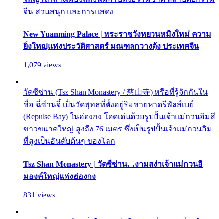
จีน สวนสนุก และการแสดง
New Yuanming Palace | พระราชวังหยวนหมิงใหม่ ความ
ยิ่งใหญ่แห่งประวัติศาสตร์ มณฑลกวางตุ้ง ประเทศจีน
1,079 views
วัดซีซ่าน (Tsz Shan Monastery / 慈山寺) หรือที่รู้จักกันใน
ชื่อ ฉี่ซ้านจี๋ เป็นวัดพุทธที่ตั้งอยู่ริมชายหาดรีพัลส์เบย์
(Repulse Bay) ในฮ่องกง โดดเด่นด้วยรูปปั้นเจ้าแม่กวนอิมสี
ขาวขนาดใหญ่ สูงถึง 76 เมตร ซึ่งเป็นรูปปั้นเจ้าแม่กวนอิม
ที่สูงเป็นอันดับต้นๆ ของโลก
Tsz Shan Monastery | วัดซีซ่าน…งามสง่าเจ้าแม่กวนอิ
มองค์ใหญ่แห่งฮ่องกง
831 views