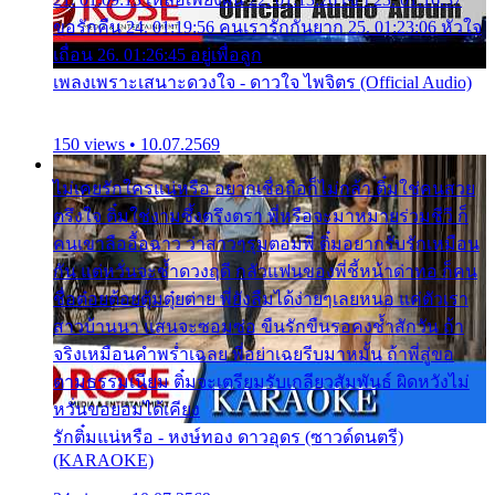
ขอรักคืน 24. 01:19:56 คนเรารักกันยาก 25. 01:23:06 หัวใจ
เถื่อน 26. 01:26:45 อยู่เพื่อลูก
เพลงเพราะเสนาะดวงใจ - ดาวใจ ไพจิตร (Official Audio)
150 views • 10.07.2569
ไม่เคยรักใครแน่หรือ อยากเชื่อถือก็ไม่กล้า ติ๋มใช่คนสวย
ตรึงใจ ติ๋มใช่งามซึ้งตรึงตรา พี่หรือจะมาหมายร่วมชีวี ก็
คนเขาลืออื้อฉาว ว่าสาวๆรุมตอมพี่ ติ๋มอยากรับรักเหมือน
กัน แต่หวั่นจะช้ำดวงฤดี กลัวแฟนของพี่ชี้หน้าด่าทอ ก็คน
ชื่อต๋อยต้อยตุ้มตุ๋ยต่าย พี่ยังลืมได้ง่ายๆเลยหนอ แค่ตัวเรา
สาวบ้านนา แสนจะซอมซ่อ ขืนรักขืนรอคงช้ำสักวัน ถ้า
จริงเหมือนคำพร่ำเฉลย พี่อย่าเฉยรีบมาหมั้น ถ้าพี่สู่ขอ
ตามธรรมเนียม ติ๋มจะเตรียมรับเกลียวสัมพันธ์ ผิดหวังไม่
หวั่นขอยอมได้เคียง
รักติ๋มแน่หรือ - หงษ์ทอง ดาวอุดร (ซาวด์ดนตรี)
(KARAOKE)