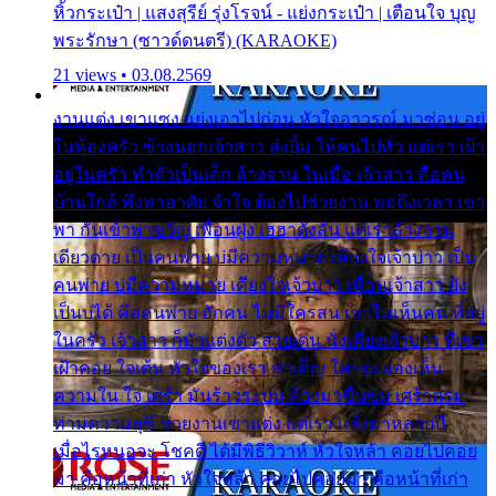
หิ้วกระเป๋า | แสงสุรีย์ รุ่งโรจน์ - แย่งกระเป๋า | เตือนใจ บุญ
พระรักษา (ซาวด์ดนตรี) (KARAOKE)
21 views • 03.08.2569
งานแต่ง เขาแซง แย่งเอาไปก่อน หัวใจอาวรณ์ มาซ่อน อยู่
ในห้องครัว ข้างนอกเจ้าสาว ส่งยิ้ม ให้คนไปทั่ว แต่เรา เฝ้า
อยู่ในครัว ทำตัวเป็นเด็ก ล้างจาน ในเมื่อ เจ้าสาว คือคน
บ้านใกล้ พึ่งพาอาศัย จำใจ ต้องไปช่วยงาน พอถึงเวลา เขา
พา กันเข้าพาขวัญ เพื่อนฝูง เฮฮาดังลั่น แต่เราล้างจาน
เดียวดาย เป็นคนพ่าย บ่มีความหมาย เคียงใจเจ้าบ่าว เป็น
คนพ่าย บ่มีความหมาย เคียงใจเจ้าบ่าว เพื่อนเจ้าสาว ยัง
เป็นบ่ได้ คือคนพ่าย ฮักคน ไม่มีใครสน เขาไม่เห็นคน ที่อยู่
ในครัว เจ้าสาว ก็มัวแต่งตัว สวยเด่น นั่งเคียงเจ้าบ่าว ที่เขา
เฝ้าคอย ใจเต้น หัวใจของเรา ลำเค็ญ ใครจะมองเห็น
ความใน ใจ เศร้า มันร้าวระบม ต้องมาขื่นขม เศร้าตรม
ท่ามความสุขี ช่วยงานเขาแต่ง แต่เรา แล้งมาหลายปี
เมื่อไรหนอจะ โชคดี ได้มีพิธีวิวาห์ หัวใจหล้า คอยไปคอย
มา คือหน้าที่เก่า หัวใจหล้า คอยไปคอยมา คือหน้าที่เก่า