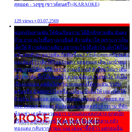
สุดยอด - วงซูซู (ซาวด์ดนตรี) (KARAOKE)
129 views • 03.07.2569
พ่อส่งเงินสามพัน ให้ฉันเรียนราม ได้อีกสักสามพัน ฉันคง
บ๊าย บาย จะไปซื้อกางเกงยีนส์ ลีวายส์มาใส่ เพราะเราเป็น
เด็กใต้ ลีวายส์อย่างเดียว อยากจะโชว์ถึงหิวโซ เด็กใต้ก็ไม่
หวั่น ตกตัวละหลายพัน กัดฟันซื้อมา ให้เด็กเทพเหลียวมอง
และต้องรู้ว่า เด็กใต้ไม่ธรรมดา แต่สุดยอด เดินโยกย้ายเย
ยวน กวนโอ๊ยพอได้ เพราะว่านุ่งลีวายส์ ตัวใหม่ใส่มา เดิน
เข้ามหาลัย จิ๊กโก๊มองหน้า ท่าจะมีปัญหา ไม่พอใจ ได้เป็น
เรื่องแน่นอน แต่ฉันไม่หวั่น เลยแหลงใต้ถามมัน ว่ามัน
พรั่นพรือ มันตอบว่าไม่พรื่อ เปลี่ยนเป็นยิ้มให้ เจอะเด็กใต้
ด้วยกัน ก็เลยรอด สุดยอด สุดยอด สุดยอด มันสุดยอด สุด
ยอด สุดยอด สุดยอด มันสุดยอด แอบหลงรักสาวราม ที่พัก
ห้องเช่า เธอผิวขาวผมยาว ปากแดงแหลงกลาง ถูกสเป็ก
จริงเธอ อยู่ห้องข้างข้าง อยากเข้าไปแหลงกลาง กลัว
ทองแดง กลับจากรามมาเจอ เธอมาซื้อข้าว แต่ก่อนนั้น