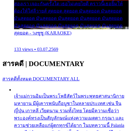
สองเรา เจอะกันครั้งใด เธอไม่เคยไยดี คราวนี้เธอยิ้มให้
ต้องให้ใส่ลีวายส์ สุดยอด สุดยอด มันสุดยอด มันสุดยอด
มันสุดยอด มันสุดยอด มันสุดยอด มันสุดยอด มันสุดยอด
มันสุดยอด มันสุดยอด มันสุดยอด มันสุดยอด มันสุดยอด
สุดยอด - วงซูซู (KARAOKE)
133 views • 03.07.2569
สารคดี
|
DOCUMENTARY
สารคดีทั้งหมด
DOCUMENTARY ALL
เจ้าแม่กวนอิมเป็นพระโพธิสัตว์ในพระพุทธศาสนานิกาย
มหายาน มีผู้เคารพนับถือบูชาในหลายประเทศ เช่น จีน
ญี่ปุ่น เกาหลี เวียดนาม รวมทั้งไทย โดยมีความเชื่อว่า
พระองค์ทรงเป็นสัญลักษณ์แห่งความเมตตา กรุณา และ
ความช่วยเหลือแก่ผู้ตกทุกข์ได้ยาก ในบทความนี้ Palanla