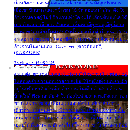
คือหยังเขา มีงานแต่งแล้ว ไปล้างแต่จาน ดั่งถูกประหาร
เมื่อเขาชื่นบาน แต่เราขื่นขม โอ้ รัก ลอยลม ไม่สม ดัง ใจ
ล้างจานคอยคู่ ไม่รู้ อีกนานเท่าใด จะได้ เลื่อนขั้นบันได ได้
เป็น ตำแหน่งเจ้าสาว มันเหงา เห็นเขามีคู่ ซมดู มีคู่ก็ม่วน
เข้าพาขวัญ เสียงโห่ตึงตึง มันซึ้ง อยู่แก่ใจ มื้อใด๋หนอ สิเป็น
งานเฮา มัวซอยเขา ใจเฮาซิด้าน มันทรมาน จับจาน เอย…
ล้างจานในงานแต่ง - Cover Ver. (ซาวด์ดนตรี)
(KARAOKE)
33 views • 03.08.2569
งานแต่ง เขาแซง แย่งเอาไปก่อน หัวใจอาวรณ์ มาซ่อน อยู่
ในห้องครัว ข้างนอกเจ้าสาว ส่งยิ้ม ให้คนไปทั่ว แต่เรา เฝ้า
อยู่ในครัว ทำตัวเป็นเด็ก ล้างจาน ในเมื่อ เจ้าสาว คือคน
บ้านใกล้ พึ่งพาอาศัย จำใจ ต้องไปช่วยงาน พอถึงเวลา เขา
พา กันเข้าพาขวัญ เพื่อนฝูง เฮฮาดังลั่น แต่เราล้างจาน
เดียวดาย เป็นคนพ่าย บ่มีความหมาย เคียงใจเจ้าบ่าว เป็น
คนพ่าย บ่มีความหมาย เคียงใจเจ้าบ่าว เพื่อนเจ้าสาว ยัง
เป็นบ่ได้ คือคนพ่าย ฮักคน ไม่มีใครสน เขาไม่เห็นคน ที่อยู่