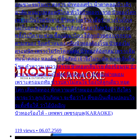
ออเซาะจนใจเบา สงสาร บัวทองเศร้า น้ำตาคลอเบ้า เฝ้า
อาลัย หนุ่มรูปหล่อหนีไกล หัวใจบัวทองระรวย บัวทองโศก
เพราะเป็นโรครักจาง ชีวิตเคว้งคว้าง เมื่อรักห่างร้างไกล
แม่ก็บอก พ่อก็สั่งจะรักใครสักครั้ง อย่าไปหวังความรวย
พลั้งไปใครจะช่วย ซื้อเปลมาไกว ให้ลูกบัวทอง เวรกรรม
ตามสนอง จึงเศร้าหมอง กลีบบัวทองต้องโรย บัวทองไม่
ตระหนัก เพราะไม่รักโคลนตม บัวทองท้องกลม เพราะลืม
ตมน้ำคลอง หลงลิ้น ที่สิ้นสัตย์ เจ้าจึงไม่ระมัด หลงกลิ่นลิ้น
โชย คำหวาน เขาวาดโรย บัวทองกลีบโรย ต้องร้อนรุม บัว
มาบานก่อนตูม ดุจไฟสุมร้อนรุมอุรา บัวทองผ่ายผอม
เพราะตรอมฤทัย ข้าวปลาไม่สนใจ ร้องไห้ลูกเดียว หยุด
โศก เสียเถิดทอง พักความเศร้าหมอง เถิดทองจ๋า ถึงใคร
เขาจะว่า ลูกเจ้าเกิดมา จะชื่อว่าไง พี่ขอเป็นเพื่อนปลอบใจ
จะตั้งชื่อให้ ว่าไอ้บังเอิญ
บัวทองร้องไห้ - เทพพร เพชรอุบล(KARAOKE)
119 views • 06.07.2569