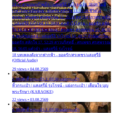
24:27 สามเณรกำพร้า - แสงสุรีย์ รุ่งโรจน์ 10. 28:08 ไม่มี
เวลาไปหาเมียน้อย - ยอดรัก สลักใจ 11. 31:29 ชีวิตไอ้
ธรรม - ศรเพชร ศรสุพรรณ 12. 35:26 ทหารอากาศขาดรัก
- แสงสุรีย์ รุ่งโรจน์ 13. 39:01 คนหัวใจโทรม - ยอดรัก สลัก
ใจ 14. 42:49 ไอ้หวังตายแน่ - ศรเพชร ศรสุพรรณ 15. 46:35
ธาตุแท้ของเธอ - แสงสุรีย์ รุ่งโรจน์ 16. 49:57 กำนันกำใน -
ยอดรัก สลักใจ 17. 52:29 สาวบริสุทธิ์ - ศรเพชร ศรสุพรรณ
18. 56:05 แต๋วจ๋า - แสงสุรีย์ รุ่งโรจน์
18 บทเพลงดังจากฟากฟ้า - ยอดรัก/ศรเพชร/แสงสุรีย์
(Official Audio)
29 views • 04.08.2569
1. 00:00 หิ้วกระเป๋า 2. 03:30 แย่งกระเป๋า
หิ้วกระเป๋า | แสงสุรีย์ รุ่งโรจน์ - แย่งกระเป๋า | เตือนใจ บุญ
พระรักษา (KARAOKE)
22 views • 03.08.2569
1. 00:00 หิ้วกระเป๋า 2. 03:30 แย่งกระเป๋า