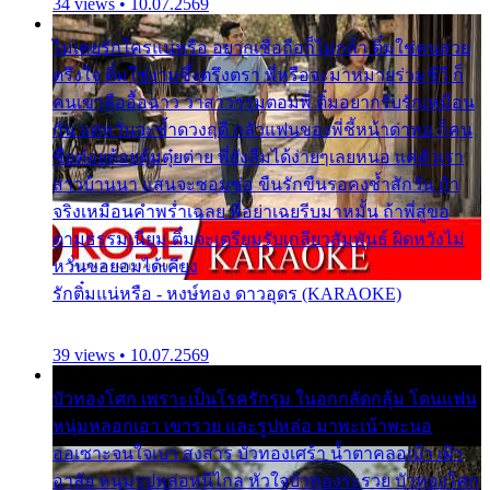
34 views • 10.07.2569
ไม่เคยรักใครแน่หรือ อยากเชื่อถือก็ไม่กล้า ติ๋มใช่คนสวย
ตรึงใจ ติ๋มใช่งามซึ้งตรึงตรา พี่หรือจะมาหมายร่วมชีวี ก็
คนเขาลืออื้อฉาว ว่าสาวๆรุมตอมพี่ ติ๋มอยากรับรักเหมือน
กัน แต่หวั่นจะช้ำดวงฤดี กลัวแฟนของพี่ชี้หน้าด่าทอ ก็คน
ชื่อต๋อยต้อยตุ้มตุ๋ยต่าย พี่ยังลืมได้ง่ายๆเลยหนอ แค่ตัวเรา
สาวบ้านนา แสนจะซอมซ่อ ขืนรักขืนรอคงช้ำสักวัน ถ้า
จริงเหมือนคำพร่ำเฉลย พี่อย่าเฉยรีบมาหมั้น ถ้าพี่สู่ขอ
ตามธรรมเนียม ติ๋มจะเตรียมรับเกลียวสัมพันธ์ ผิดหวังไม่
หวั่นขอยอมได้เคียง
รักติ๋มแน่หรือ - หงษ์ทอง ดาวอุดร (KARAOKE)
39 views • 10.07.2569
บัวทองโศก เพราะเป็นโรครักรุม ในอกกลัดกลุ้ม โดนแฟน
หนุ่มหลอกเอา เขารวย และรูปหล่อ มาพะเน้าพะนอ
ออเซาะจนใจเบา สงสาร บัวทองเศร้า น้ำตาคลอเบ้า เฝ้า
อาลัย หนุ่มรูปหล่อหนีไกล หัวใจบัวทองระรวย บัวทองโศก