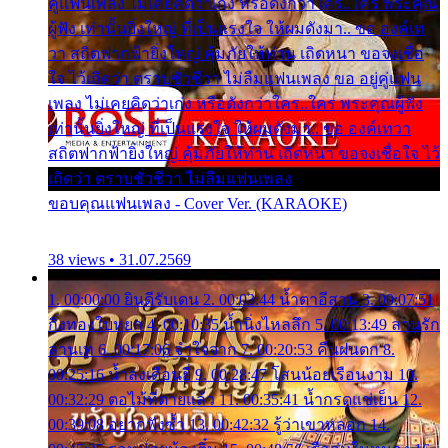
คู่แฟนเพลง ไม่เคยคิดว่าเก่ง หรือดังกว่าใคร..ใคร พระคุณ
ผู้ฟัง เท่านั้นยิ่งใหญ่ ที่เป็นแรงใจ ให้ผมดังมา.. ขอ องค์เท
วา สถิตฟากฟ้ายิ่งใหญ่ คุ้มภัยให้ท่าน เถิดหนา ขอจงเชื่อ
ใจ ไว้เถิดว่า ตราบชั่วชีวา ไม่ลืมแฟนเพลง ขอ อยู่คู่แฟน
เพลง ไม่เคยคิดว่าเก่ง หรือดังกว่าใคร..ใคร พระคุณผู้ฟัง
เท่านั้นยิ่งใหญ่ ที่เป็นแรงใจ ให้ผมดังมา.. ขอ องค์เทวา
สถิตฟากฟ้ายิ่งใหญ่ คุ้มภัยให้ท่าน เถิดหนา ขอจงเชื่อใจ ไว้
เถิดว่า ตราบชั่วชีวา ไม่ลืมแฟนเพลง
ขอบคุณแฟนเพลง - Cover Ver. (KARAOKE)
38 views • 31.07.2569
1. 00:00:00 ยินดีรับเดน 2. 00:03:44 น้ำตาอีสาน 3. 00:07:51
กิ่งทองใบหยก 4. 00:10:35 น้ำนิ่งไหลลึก 5. 00:13:49 ลานรัก
ลานเท 6. 00:17:06 จำใจจาก 7. 00:20:53 คืนฝนตก 8.
00:25:16 น้ำลงเดือนยี่ 9. 00:28:47 โสนน้อยเรือนงาม 10.
00:32:29 ตอไม้ที่ตายแล้ว 11. 00:35:41 น้ำกรดแช่เย็น 12.
00:39:08 อยากฟังซ้ำ 13. 00:42:32 รู้ว่าเขาหลอก 14.