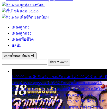
เพลงลูกทุ่ง
เพลงลูกกรุง
เพลงเพื่อชีวิต
อัลบั้ม
เพลงทั้งหมด
Music All
ค้นหา
Search
1. 00:00 สามสิบยังแจ๋ว - ยอดรัก สลักใจ 2. 02:49 รักมาห้าปี
- ศรเพชร ศรสุพรรณ 3. 05:57 รักสาวเสื้อลาย - แสงสุรีย์
รุ่งโรจน์ 4. 09:51 รักสะท้านดินสะเทือน - ยอดรัก สลักใจ 5.
12:23 มอเตอร์ไซค์ทำหล่น - ศรเพชร ศรสุพรรณ 6. 14:49
หิ้วกระเป๋า - แสงสุรีย์ รุ่งโรจน์ 7. 17:57 รักเผื่อเลือก - ยอด
รัก สลักใจ 8. 21:21 น้ำตาไอ้หนุ่ม - ศรเพชร ศรสุพรรณ 9.