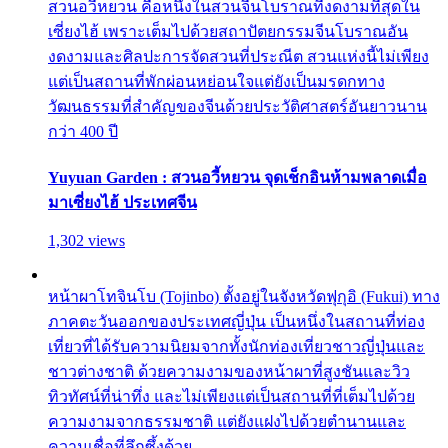
สวนอวี้หยวน คือหนึ่งในสวนจีนโบราณที่งดงามที่สุดใน
เซี่ยงไฮ้ เพราะเต็มไปด้วยสถาปัตยกรรมจีนโบราณอัน
งดงามและศิลปะการจัดสวนที่ประณีต สวนแห่งนี้ไม่เพียง
แต่เป็นสถานที่พักผ่อนหย่อนใจแต่ยังเป็นมรดกทาง
วัฒนธรรมที่สำคัญของจีนด้วยประวัติศาสตร์อันยาวนาน
กว่า 400 ปี
Yuyuan Garden : สวนอวี้หยวน จุดเช็กอินห้ามพลาดเมื่อ
มาเซี่ยงไฮ้ ประเทศจีน
1,302 views
หน้าผาโทจินโบ (Tojinbo) ตั้งอยู่ในจังหวัดฟุกุอิ (Fukui) ทาง
ภาคตะวันออกของประเทศญี่ปุ่น เป็นหนึ่งในสถานที่ท่อง
เที่ยวที่ได้รับความนิยมจากทั้งนักท่องเที่ยวชาวญี่ปุ่นและ
ชาวต่างชาติ ด้วยความงามของหน้าผาที่สูงชันและวิว
ทิวทัศน์ที่น่าทึ่ง และไม่เพียงแต่เป็นสถานที่ที่เต็มไปด้วย
ความงามจากธรรมชาติ แต่ยังแฝงไปด้วยตำนานและ
ความเชื่อที่ลึกซึ้งด้วย