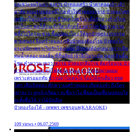
ออเซาะจนใจเบา สงสาร บัวทองเศร้า น้ำตาคลอเบ้า เฝ้า
อาลัย หนุ่มรูปหล่อหนีไกล หัวใจบัวทองระรวย บัวทองโศก
เพราะเป็นโรครักจาง ชีวิตเคว้งคว้าง เมื่อรักห่างร้างไกล
แม่ก็บอก พ่อก็สั่งจะรักใครสักครั้ง อย่าไปหวังความรวย
พลั้งไปใครจะช่วย ซื้อเปลมาไกว ให้ลูกบัวทอง เวรกรรม
ตามสนอง จึงเศร้าหมอง กลีบบัวทองต้องโรย บัวทองไม่
ตระหนัก เพราะไม่รักโคลนตม บัวทองท้องกลม เพราะลืม
ตมน้ำคลอง หลงลิ้น ที่สิ้นสัตย์ เจ้าจึงไม่ระมัด หลงกลิ่นลิ้น
โชย คำหวาน เขาวาดโรย บัวทองกลีบโรย ต้องร้อนรุม บัว
มาบานก่อนตูม ดุจไฟสุมร้อนรุมอุรา บัวทองผ่ายผอม
เพราะตรอมฤทัย ข้าวปลาไม่สนใจ ร้องไห้ลูกเดียว หยุด
โศก เสียเถิดทอง พักความเศร้าหมอง เถิดทองจ๋า ถึงใคร
เขาจะว่า ลูกเจ้าเกิดมา จะชื่อว่าไง พี่ขอเป็นเพื่อนปลอบใจ
จะตั้งชื่อให้ ว่าไอ้บังเอิญ
บัวทองร้องไห้ - เทพพร เพชรอุบล(KARAOKE)
109 views • 06.07.2569