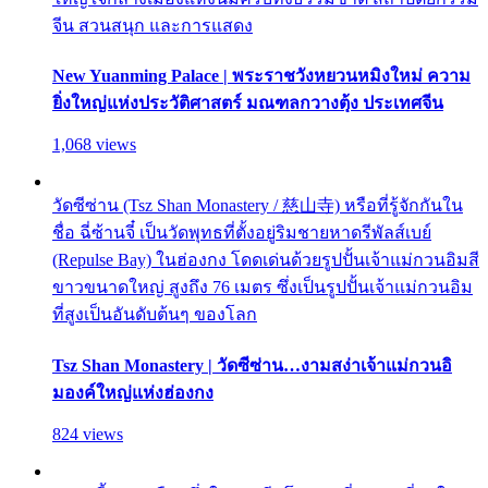
จีน สวนสนุก และการแสดง
New Yuanming Palace | พระราชวังหยวนหมิงใหม่ ความ
ยิ่งใหญ่แห่งประวัติศาสตร์ มณฑลกวางตุ้ง ประเทศจีน
1,068 views
วัดซีซ่าน (Tsz Shan Monastery / 慈山寺) หรือที่รู้จักกันใน
ชื่อ ฉี่ซ้านจี๋ เป็นวัดพุทธที่ตั้งอยู่ริมชายหาดรีพัลส์เบย์
(Repulse Bay) ในฮ่องกง โดดเด่นด้วยรูปปั้นเจ้าแม่กวนอิมสี
ขาวขนาดใหญ่ สูงถึง 76 เมตร ซึ่งเป็นรูปปั้นเจ้าแม่กวนอิม
ที่สูงเป็นอันดับต้นๆ ของโลก
Tsz Shan Monastery | วัดซีซ่าน…งามสง่าเจ้าแม่กวนอิ
มองค์ใหญ่แห่งฮ่องกง
824 views