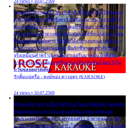
24 views • 10.07.2569
ไม่เคยรักใครแน่หรือ อยากเชื่อถือก็ไม่กล้า ติ๋มใช่คนสวย
ตรึงใจ ติ๋มใช่งามซึ้งตรึงตรา พี่หรือจะมาหมายร่วมชีวี ก็
คนเขาลืออื้อฉาว ว่าสาวๆรุมตอมพี่ ติ๋มอยากรับรักเหมือน
กัน แต่หวั่นจะช้ำดวงฤดี กลัวแฟนของพี่ชี้หน้าด่าทอ ก็คน
ชื่อต๋อยต้อยตุ้มตุ๋ยต่าย พี่ยังลืมได้ง่ายๆเลยหนอ แค่ตัวเรา
สาวบ้านนา แสนจะซอมซ่อ ขืนรักขืนรอคงช้ำสักวัน ถ้า
จริงเหมือนคำพร่ำเฉลย พี่อย่าเฉยรีบมาหมั้น ถ้าพี่สู่ขอ
ตามธรรมเนียม ติ๋มจะเตรียมรับเกลียวสัมพันธ์ ผิดหวังไม่
หวั่นขอยอมได้เคียง
รักติ๋มแน่หรือ - หงษ์ทอง ดาวอุดร (KARAOKE)
24 views • 10.07.2569
บัวทองโศก เพราะเป็นโรครักรุม ในอกกลัดกลุ้ม โดนแฟน
หนุ่มหลอกเอา เขารวย และรูปหล่อ มาพะเน้าพะนอ
ออเซาะจนใจเบา สงสาร บัวทองเศร้า น้ำตาคลอเบ้า เฝ้า
อาลัย หนุ่มรูปหล่อหนีไกล หัวใจบัวทองระรวย บัวทองโศก