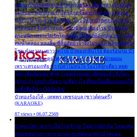
เพราะเป็นโรครักจาง ชีวิตเคว้งคว้าง เมื่อรักห่างร้างไกล
แม่ก็บอก พ่อก็สั่งจะรักใครสักครั้ง อย่าไปหวังความรวย
พลั้งไปใครจะช่วย ซื้อเปลมาไกว ให้ลูกบัวทอง เวรกรรม
ตามสนอง จึงเศร้าหมอง กลีบบัวทองต้องโรย บัวทองไม่
ตระหนัก เพราะไม่รักโคลนตม บัวทองท้องกลม เพราะลืม
ตมน้ำคลอง หลงลิ้น ที่สิ้นสัตย์ เจ้าจึงไม่ระมัด หลงกลิ่นลิ้น
โชย คำหวาน เขาวาดโรย บัวทองกลีบโรย ต้องร้อนรุม บัว
มาบานก่อนตูม ดุจไฟสุมร้อนรุมอุรา บัวทองผ่ายผอม
เพราะตรอมฤทัย ข้าวปลาไม่สนใจ ร้องไห้ลูกเดียว หยุด
โศก เสียเถิดทอง พักความเศร้าหมอง เถิดทองจ๋า ถึงใคร
เขาจะว่า ลูกเจ้าเกิดมา จะชื่อว่าไง พี่ขอเป็นเพื่อนปลอบใจ
จะตั้งชื่อให้ ว่าไอ้บังเอิญ
บัวทองร้องไห้ - เทพพร เพชรอุบล (ซาวด์ดนตรี)
(KARAOKE)
87 views • 06.07.2569
บัวทองโศก เพราะเป็นโรครักรุม ในอกกลัดกลุ้ม โดนแฟน
หนุ่มหลอกเอา เขารวย และรูปหล่อ มาพะเน้าพะนอ