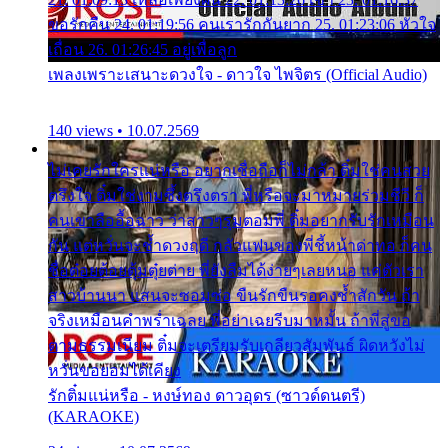
ขอรักคืน 24. 01:19:56 คนเรารักกันยาก 25. 01:23:06 หัวใจ
เถื่อน 26. 01:26:45 อยู่เพื่อลูก
เพลงเพราะเสนาะดวงใจ - ดาวใจ ไพจิตร (Official Audio)
140 views • 10.07.2569
ไม่เคยรักใครแน่หรือ อยากเชื่อถือก็ไม่กล้า ติ๋มใช่คนสวย
ตรึงใจ ติ๋มใช่งามซึ้งตรึงตรา พี่หรือจะมาหมายร่วมชีวี ก็
คนเขาลืออื้อฉาว ว่าสาวๆรุมตอมพี่ ติ๋มอยากรับรักเหมือน
กัน แต่หวั่นจะช้ำดวงฤดี กลัวแฟนของพี่ชี้หน้าด่าทอ ก็คน
ชื่อต๋อยต้อยตุ้มตุ๋ยต่าย พี่ยังลืมได้ง่ายๆเลยหนอ แค่ตัวเรา
สาวบ้านนา แสนจะซอมซ่อ ขืนรักขืนรอคงช้ำสักวัน ถ้า
จริงเหมือนคำพร่ำเฉลย พี่อย่าเฉยรีบมาหมั้น ถ้าพี่สู่ขอ
ตามธรรมเนียม ติ๋มจะเตรียมรับเกลียวสัมพันธ์ ผิดหวังไม่
หวั่นขอยอมได้เคียง
รักติ๋มแน่หรือ - หงษ์ทอง ดาวอุดร (ซาวด์ดนตรี)
(KARAOKE)