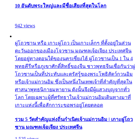
10 อันดับพระใหญ่และมีชื่อเสียงที่สุดในโลก
942 views
ผู่โถวซาน หรือ เกาะผู่โถว เป็นเกาะเล็กๆ ที่ตั้งอยู่ในส่วน
ตะวันออกของเมืองโจวซาน มณฑลเจ้อเจียง ประเทศจีน
โดยอยู่ทางตอนใต้ของนครเซี่ยงไฮ้ ผู่โถวซานเป็น 1 ใน 4
พุทธคีรีหรือภูเขาศักดิ์สิทธิ์ของจีน ชาวพุทธจีนเชื่อกันว่าผู่
โถวซานเป็นที่ประทับและตรัสรู้ของพระโพธิสัตว์กวนอิม
หรือเจ้าแม่กวนอิม ซึ่งเป็นหนึ่งในเทพเจ้าที่สำคัญที่สุดใน
ศาสนาพุทธนิกายมหายาน ดังนั้นจึงมีผู้แสวงบุญจากทั่ว
โลก โดยเฉพาะผู้ที่ศรัทธาในเจ้าแม่กวนอิมเดินทางมาที่
เกาะแห่งนี้เพื่อสักการะขอพรอยู่โดยตลอด
รวม 5 วัดสำคัญแห่งถิ่นกำเนิดเจ้าแม่กวนอิม | เกาะผู่โถว
ซาน มณฑลเจ้อเจียง ประเทศจีน
1,525 views