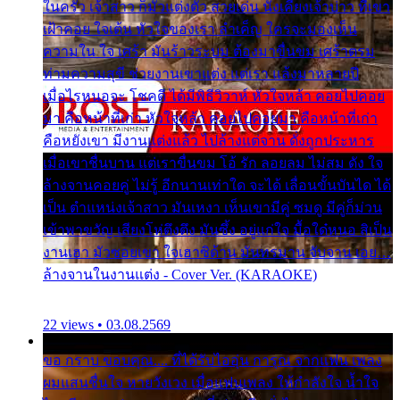
ในครัว เจ้าสาว ก็มัวแต่งตัว สวยเด่น นั่งเคียงเจ้าบ่าว ที่เขา
เฝ้าคอย ใจเต้น หัวใจของเรา ลำเค็ญ ใครจะมองเห็น
ความใน ใจ เศร้า มันร้าวระบม ต้องมาขื่นขม เศร้าตรม
ท่ามความสุขี ช่วยงานเขาแต่ง แต่เรา แล้งมาหลายปี
เมื่อไรหนอจะ โชคดี ได้มีพิธีวิวาห์ หัวใจหล้า คอยไปคอย
มา คือหน้าที่เก่า หัวใจหล้า คอยไปคอยมา คือหน้าที่เก่า
คือหยังเขา มีงานแต่งแล้ว ไปล้างแต่จาน ดั่งถูกประหาร
เมื่อเขาชื่นบาน แต่เราขื่นขม โอ้ รัก ลอยลม ไม่สม ดัง ใจ
ล้างจานคอยคู่ ไม่รู้ อีกนานเท่าใด จะได้ เลื่อนขั้นบันได ได้
เป็น ตำแหน่งเจ้าสาว มันเหงา เห็นเขามีคู่ ซมดู มีคู่ก็ม่วน
เข้าพาขวัญ เสียงโห่ตึงตึง มันซึ้ง อยู่แก่ใจ มื้อใด๋หนอ สิเป็น
งานเฮา มัวซอยเขา ใจเฮาซิด้าน มันทรมาน จับจาน เอย…
ล้างจานในงานแต่ง - Cover Ver. (KARAOKE)
22 views • 03.08.2569
ขอ กราบ ขอบคุณ.... ที่ได้รับไออุ่น การุณ จากแฟน เพลง
ผมแสนชื่นใจ หายวังเวง เมื่อแฟนเพลง ให้กำลังใจ น้ำใจ