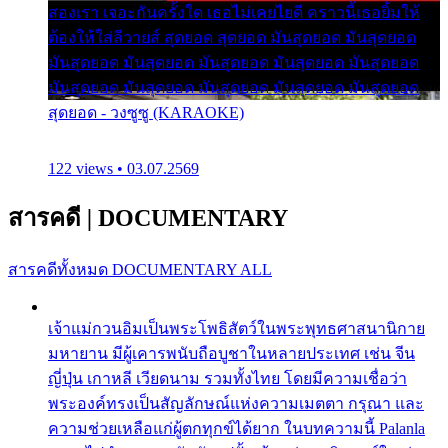
สองเรา เจอะกันครั้งใด เธอไม่เคยไยดี คราวนี้เธอยิ้มให้
ต้องให้ใส่ลีวายส์ สุดยอด สุดยอด มันสุดยอด มันสุดยอด
มันสุดยอด มันสุดยอด มันสุดยอด มันสุดยอด มันสุดยอด
มันสุดยอด มันสุดยอด มันสุดยอด มันสุดยอด มันสุดยอด
สุดยอด - วงซูซู (KARAOKE)
122 views • 03.07.2569
สารคดี
|
DOCUMENTARY
สารคดีทั้งหมด
DOCUMENTARY ALL
เจ้าแม่กวนอิมเป็นพระโพธิสัตว์ในพระพุทธศาสนานิกาย
มหายาน มีผู้เคารพนับถือบูชาในหลายประเทศ เช่น จีน
ญี่ปุ่น เกาหลี เวียดนาม รวมทั้งไทย โดยมีความเชื่อว่า
พระองค์ทรงเป็นสัญลักษณ์แห่งความเมตตา กรุณา และ
ความช่วยเหลือแก่ผู้ตกทุกข์ได้ยาก ในบทความนี้ Palanla