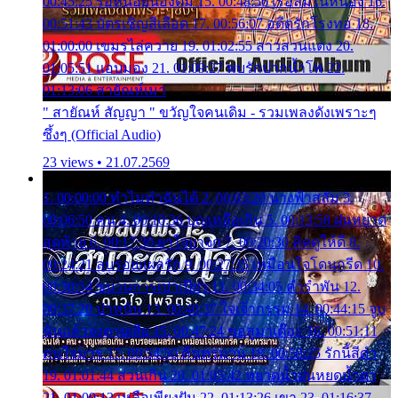
00:45:25 รอหน่อยน้องติ๋ม 15. 00:48:56 เรือล่มในหนอง 16.
00:51:43 บัตรเชิญสีเลือด 17. 00:56:07 อดีตรักโรงทอ 18.
01:00:00 เขมรไล่ควาย 19. 01:02:55 สาวสวนแตง 20.
01:05:51 แอบมอง 21. 01:09:27 พบรักปากน้ำโพ 22.
01:13:06 สายัณห์เมา
" สายัณห์ สัญญา " ขวัญใจคนเดิม - รวมเพลงดังเพราะๆ
ซึ้งๆ (Official Audio)
23 views • 21.07.2569
1. 00:00:00 ทำไมทำฉันได้ 2. 00:03:20 นางฟ้าสลัม 3.
00:06:50 คน 4. 00:10:36 บุญเหลือเกิน 5. 00:13:58 ฝนหยาด
สุดท้าย 6. 00:17:30 ยาใจยาจก 7. 00:20:30 คิดดูให้ดี 8.
00:24:21 ลบรอยแผลรัก 9. 00:27:35 เหมือนใจโดนกรีด 10.
00:30:54 ขบวนการเปาเปียว 11. 00:34:05 คำรำพัน 12.
00:37:20 ปาหนัน 13. 00:40:37 ใจเจ้ากรรม 14. 00:44:15 จูบ
ฉันแล้วจงตายเสีย 15. 00:47:24 ขอสูมาเต๊อะ 16. 00:51:11
คนใจมาร 17. 00:54:50 คืนทรมาน 18. 00:58:25 รักนี้สีดำ
19. 01:01:44 ส่วนเกิน 20. 01:05:42 หยาดน้ำฝนหยดน้ำตา
21. 01:09:13 เหลือเพียงฝัน 22. 01:13:26 เขา 23. 01:16:37