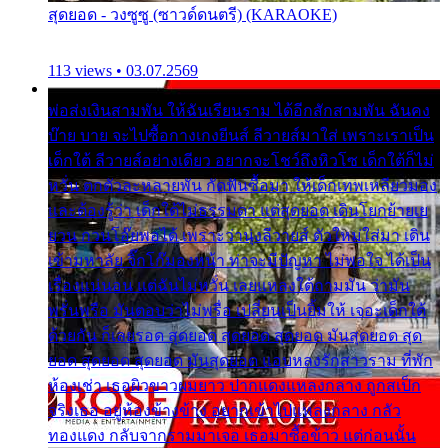
สุดยอด - วงซูซู (ซาวด์ดนตรี) (KARAOKE)
113 views • 03.07.2569
พ่อส่งเงินสามพัน ให้ฉันเรียนราม ได้อีกสักสามพัน ฉันคง
บ๊าย บาย จะไปซื้อกางเกงยีนส์ ลีวายส์มาใส่ เพราะเราเป็น
เด็กใต้ ลีวายส์อย่างเดียว อยากจะโชว์ถึงหิวโซ เด็กใต้ก็ไม่
หวั่น ตกตัวละหลายพัน กัดฟันซื้อมา ให้เด็กเทพเหลียวมอง
และต้องรู้ว่า เด็กใต้ไม่ธรรมดา แต่สุดยอด เดินโยกย้ายเย
ยวน กวนโอ๊ยพอได้ เพราะว่านุ่งลีวายส์ ตัวใหม่ใส่มา เดิน
เข้ามหาลัย จิ๊กโก๊มองหน้า ท่าจะมีปัญหา ไม่พอใจ ได้เป็น
เรื่องแน่นอน แต่ฉันไม่หวั่น เลยแหลงใต้ถามมัน ว่ามัน
พรั่นพรือ มันตอบว่าไม่พรื่อ เปลี่ยนเป็นยิ้มให้ เจอะเด็กใต้
ด้วยกัน ก็เลยรอด สุดยอด สุดยอด สุดยอด มันสุดยอด สุด
ยอด สุดยอด สุดยอด มันสุดยอด แอบหลงรักสาวราม ที่พัก
ห้องเช่า เธอผิวขาวผมยาว ปากแดงแหลงกลาง ถูกสเป็ก
จริงเธอ อยู่ห้องข้างข้าง อยากเข้าไปแหลงกลาง กลัว
ทองแดง กลับจากรามมาเจอ เธอมาซื้อข้าว แต่ก่อนนั้น