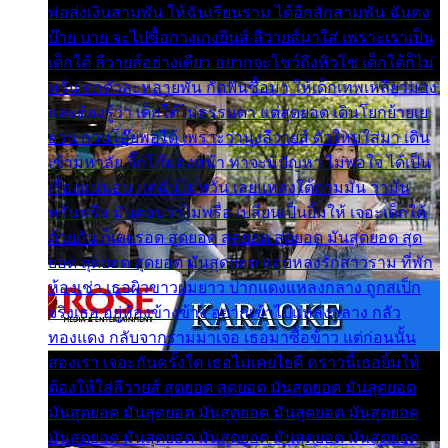
พ่อส่งเงินสามพัน ให้ฉันเรียนราม ได้อีกสักสามพัน ฉันคง
บ๊าย บาย จะไปซื้อกางเกงยีนส์ ลีวายส์มาใส่ เพราะเราเป็น
เด็กใต้ ลีวายส์อย่างเดียว อยากจะโชว์ถึงหิวโซ เด็กใต้ก็ไม่
หวั่น ตกตัวละหลายพัน กัดฟันซื้อมา ให้เด็กเทพเหลียวมอง
และต้องรู้ว่า เด็กใต้ไม่ธรรมดา แต่สุดยอด เดินโยกย้ายเย
ยวน กวนโอ๊ยพอได้ เพราะว่านุ่งลีวายส์ ตัวใหม่ใส่มา เดิน
เข้ามหาลัย จิ๊กโก๊มองหน้า ท่าจะมีปัญหา ไม่พอใจ ได้เป็น
เรื่องแน่นอน แต่ฉันไม่หวั่น เลยแหลงใต้ถามมัน ว่ามัน
พรั่นพรือ มันตอบว่าไม่พรื่อ เปลี่ยนเป็นยิ้มให้ เจอะเด็กใต้
ด้วยกัน ก็เลยรอด สุดยอด สุดยอด สุดยอด มันสุดยอด สุด
ยอด สุดยอด สุดยอด มันสุดยอด แอบหลงรักสาวราม ที่พัก
ห้องเช่า เธอผิวขาวผมยาว ปากแดงแหลงกลาง ถูกสเป็ก
จริงเธอ อยู่ห้องข้างข้าง อยากเข้าไปแหลงกลาง กลัว
ทองแดง กลับจากรามมาเจอ เธอมาซื้อข้าว แต่ก่อนนั้น
สองเรา เจอะกันครั้งใด เธอไม่เคยไยดี คราวนี้เธอยิ้มให้
ต้องให้ใส่ลีวายส์ สุดยอด สุดยอด มันสุดยอด มันสุดยอด
มันสุดยอด มันสุดยอด มันสุดยอด มันสุดยอด มันสุดยอด
มันสุดยอด มันสุดยอด มันสุดยอด มันสุดยอด มันสุดยอด