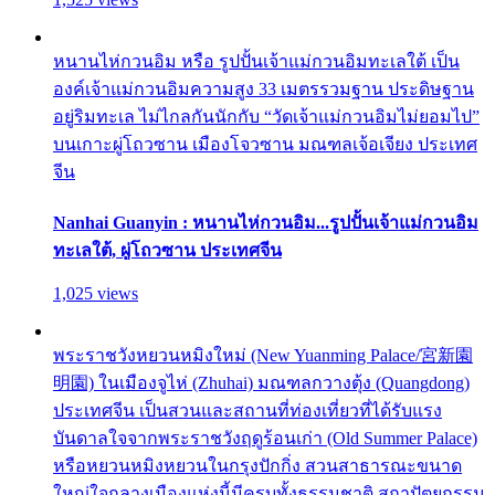
หนานไห่กวนอิม หรือ รูปปั้นเจ้าแม่กวนอิมทะเลใต้ เป็น
องค์เจ้าแม่กวนอิมความสูง 33 เมตรรวมฐาน ประดิษฐาน
อยู่ริมทะเล ไม่ไกลกันนักกับ “วัดเจ้าแม่กวนอิมไม่ยอมไป”
บนเกาะผู่โถวซาน เมืองโจวซาน มณฑลเจ้อเจียง ประเทศ
จีน
Nanhai Guanyin : หนานไห่กวนอิม...รูปปั้นเจ้าแม่กวนอิม
ทะเลใต้, ผู่โถวซาน ประเทศจีน
1,025 views
พระราชวังหยวนหมิงใหม่ (New Yuanming Palace/宮新園
明園) ในเมืองจูไห่ (Zhuhai) มณฑลกวางตุ้ง (Quangdong)
ประเทศจีน เป็นสวนและสถานที่ท่องเที่ยวที่ได้รับแรง
บันดาลใจจากพระราชวังฤดูร้อนเก่า (Old Summer Palace)
หรือหยวนหมิงหยวนในกรุงปักกิ่ง สวนสาธารณะขนาด
ใหญ่ใจกลางเมืองแห่งนี้มีครบทั้งธรรมชาติ สถาปัตยกรรม