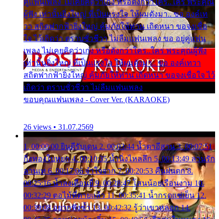
คู่แฟนเพลง ไม่เคยคิดว่าเก่ง หรือดังกว่าใคร..ใคร พระคุณ
ผู้ฟัง เท่านั้นยิ่งใหญ่ ที่เป็นแรงใจ ให้ผมดังมา.. ขอ องค์เท
วา สถิตฟากฟ้ายิ่งใหญ่ คุ้มภัยให้ท่าน เถิดหนา ขอจงเชื่อ
ใจ ไว้เถิดว่า ตราบชั่วชีวา ไม่ลืมแฟนเพลง ขอ อยู่คู่แฟน
เพลง ไม่เคยคิดว่าเก่ง หรือดังกว่าใคร..ใคร พระคุณผู้ฟัง
เท่านั้นยิ่งใหญ่ ที่เป็นแรงใจ ให้ผมดังมา.. ขอ องค์เทวา
สถิตฟากฟ้ายิ่งใหญ่ คุ้มภัยให้ท่าน เถิดหนา ขอจงเชื่อใจ ไว้
เถิดว่า ตราบชั่วชีวา ไม่ลืมแฟนเพลง
ขอบคุณแฟนเพลง - Cover Ver. (KARAOKE)
26 views • 31.07.2569
1. 00:00:00 ยินดีรับเดน 2. 00:03:44 น้ำตาอีสาน 3. 00:07:51
กิ่งทองใบหยก 4. 00:10:35 น้ำนิ่งไหลลึก 5. 00:13:49 ลานรัก
ลานเท 6. 00:17:06 จำใจจาก 7. 00:20:53 คืนฝนตก 8.
00:25:16 น้ำลงเดือนยี่ 9. 00:28:47 โสนน้อยเรือนงาม 10.
00:32:29 ตอไม้ที่ตายแล้ว 11. 00:35:41 น้ำกรดแช่เย็น 12.
00:39:08 อยากฟังซ้ำ 13. 00:42:32 รู้ว่าเขาหลอก 14.