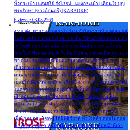
หิ้วกระเป๋า | แสงสุรีย์ รุ่งโรจน์ - แย่งกระเป๋า | เตือนใจ บุญ
พระรักษา (ซาวด์ดนตรี) (KARAOKE)
6 views • 03.08.2569
งานแต่ง เขาแซง แย่งเอาไปก่อน หัวใจอาวรณ์ มาซ่อน อยู่
ในห้องครัว ข้างนอกเจ้าสาว ส่งยิ้ม ให้คนไปทั่ว แต่เรา เฝ้า
อยู่ในครัว ทำตัวเป็นเด็ก ล้างจาน ในเมื่อ เจ้าสาว คือคน
บ้านใกล้ พึ่งพาอาศัย จำใจ ต้องไปช่วยงาน พอถึงเวลา เขา
พา กันเข้าพาขวัญ เพื่อนฝูง เฮฮาดังลั่น แต่เราล้างจาน
เดียวดาย เป็นคนพ่าย บ่มีความหมาย เคียงใจเจ้าบ่าว เป็น
คนพ่าย บ่มีความหมาย เคียงใจเจ้าบ่าว เพื่อนเจ้าสาว ยัง
เป็นบ่ได้ คือคนพ่าย ฮักคน ไม่มีใครสน เขาไม่เห็นคน ที่อยู่
ในครัว เจ้าสาว ก็มัวแต่งตัว สวยเด่น นั่งเคียงเจ้าบ่าว ที่เขา
เฝ้าคอย ใจเต้น หัวใจของเรา ลำเค็ญ ใครจะมองเห็น
ความใน ใจ เศร้า มันร้าวระบม ต้องมาขื่นขม เศร้าตรม
ท่ามความสุขี ช่วยงานเขาแต่ง แต่เรา แล้งมาหลายปี
เมื่อไรหนอจะ โชคดี ได้มีพิธีวิวาห์ หัวใจหล้า คอยไปคอย
มา คือหน้าที่เก่า หัวใจหล้า คอยไปคอยมา คือหน้าที่เก่า