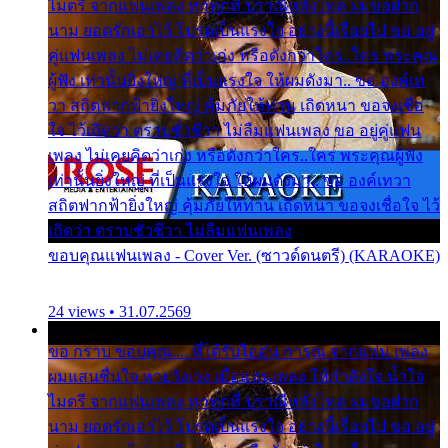
ไมตรี จากแฟนเพลง ทุกทุกที่ ปราณีหลั่งไหล ผมขอฝาก
นาม ยอดรักเอาไว้ โปรดเป็นแรงใจ อย่างนี้เรื่อยไป ขอ อยู่
คู่แฟนเพลง ไม่เคยคิดว่าเก่ง หรือดังกว่าใคร..ใคร พระคุณ
ผู้ฟัง เท่านั้นยิ่งใหญ่ ที่เป็นแรงใจ ให้ผมดังมา.. ขอ องค์เท
วา สถิตฟากฟ้ายิ่งใหญ่ คุ้มภัยให้ท่าน เถิดหนา ขอจงเชื่อ
ใจ ไว้เถิดว่า ตราบชั่วชีวา ไม่ลืมแฟนเพลง ขอ อยู่คู่แฟน
เพลง ไม่เคยคิดว่าเก่ง หรือดังกว่าใคร..ใคร พระคุณผู้ฟัง
เท่านั้นยิ่งใหญ่ ที่เป็นแรงใจ ให้ผมดังมา.. ขอ องค์เทวา
สถิตฟากฟ้ายิ่งใหญ่ คุ้มภัยให้ท่าน เถิดหนา ขอจงเชื่อใจ ไว้
เถิดว่า ตราบชั่วชีวา ไม่ลืมแฟนเพลง
ขอบคุณแฟนเพลง - Cover Ver. (ซาวด์ดนตรี) (KARAOKE)
24 views • 31.07.2569
ขอ กราบ ขอบคุณ.... ที่ได้รับไออุ่น การุณ จากแฟน เพลง
ผมแสนชื่นใจ หายวังเวง เมื่อแฟนเพลง ให้กำลังใจ น้ำใจ
ไมตรี จากแฟนเพลง ทุกทุกที่ ปราณีหลั่งไหล ผมขอฝาก
นาม ยอดรักเอาไว้ โปรดเป็นแรงใจ อย่างนี้เรื่อยไป ขอ อยู่