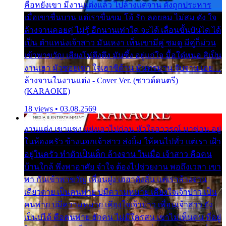
คือหยังเขา มีงานแต่งแล้ว ไปล้างแต่จาน ดั่งถูกประหาร
เมื่อเขาชื่นบาน แต่เราขื่นขม โอ้ รัก ลอยลม ไม่สม ดัง ใจ
ล้างจานคอยคู่ ไม่รู้ อีกนานเท่าใด จะได้ เลื่อนขั้นบันได ได้
เป็น ตำแหน่งเจ้าสาว มันเหงา เห็นเขามีคู่ ซมดู มีคู่ก็ม่วน
เข้าพาขวัญ เสียงโห่ตึงตึง มันซึ้ง อยู่แก่ใจ มื้อใด๋หนอ สิเป็น
งานเฮา มัวซอยเขา ใจเฮาซิด้าน มันทรมาน จับจาน เอย…
ล้างจานในงานแต่ง - Cover Ver. (ซาวด์ดนตรี)
(KARAOKE)
18 views • 03.08.2569
งานแต่ง เขาแซง แย่งเอาไปก่อน หัวใจอาวรณ์ มาซ่อน อยู่
ในห้องครัว ข้างนอกเจ้าสาว ส่งยิ้ม ให้คนไปทั่ว แต่เรา เฝ้า
อยู่ในครัว ทำตัวเป็นเด็ก ล้างจาน ในเมื่อ เจ้าสาว คือคน
บ้านใกล้ พึ่งพาอาศัย จำใจ ต้องไปช่วยงาน พอถึงเวลา เขา
พา กันเข้าพาขวัญ เพื่อนฝูง เฮฮาดังลั่น แต่เราล้างจาน
เดียวดาย เป็นคนพ่าย บ่มีความหมาย เคียงใจเจ้าบ่าว เป็น
คนพ่าย บ่มีความหมาย เคียงใจเจ้าบ่าว เพื่อนเจ้าสาว ยัง
เป็นบ่ได้ คือคนพ่าย ฮักคน ไม่มีใครสน เขาไม่เห็นคน ที่อยู่