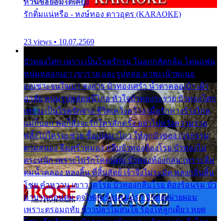
หวั่นขอยอมได้เคียง
รักติ๋มแน่หรือ - หงษ์ทอง ดาวอุดร (KARAOKE)
23 views • 10.07.2569
บัวทองโศก เพราะเป็นโรครักรุม ในอกกลัดกลุ้ม โดนแฟน
หนุ่มหลอกเอา เขารวย และรูปหล่อ มาพะเน้าพะนอ
ออเซาะจนใจเบา สงสาร บัวทองเศร้า น้ำตาคลอเบ้า เฝ้า
อาลัย หนุ่มรูปหล่อหนีไกล หัวใจบัวทองระรวย บัวทองโศก
เพราะเป็นโรครักจาง ชีวิตเคว้งคว้าง เมื่อรักห่างร้างไกล
แม่ก็บอก พ่อก็สั่งจะรักใครสักครั้ง อย่าไปหวังความรวย
พลั้งไปใครจะช่วย ซื้อเปลมาไกว ให้ลูกบัวทอง เวรกรรม
ตามสนอง จึงเศร้าหมอง กลีบบัวทองต้องโรย บัวทองไม่
ตระหนัก เพราะไม่รักโคลนตม บัวทองท้องกลม เพราะลืม
ตมน้ำคลอง หลงลิ้น ที่สิ้นสัตย์ เจ้าจึงไม่ระมัด หลงกลิ่นลิ้น
โชย คำหวาน เขาวาดโรย บัวทองกลีบโรย ต้องร้อนรุม บัว
มาบานก่อนตูม ดุจไฟสุมร้อนรุมอุรา บัวทองผ่ายผอม
เพราะตรอมฤทัย ข้าวปลาไม่สนใจ ร้องไห้ลูกเดียว หยุด