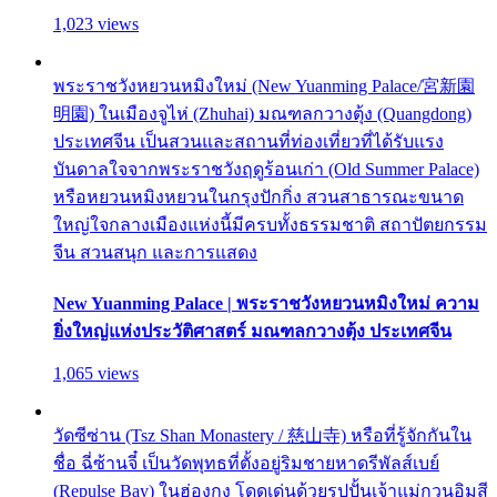
1,023 views
พระราชวังหยวนหมิงใหม่ (New Yuanming Palace/宮新園
明園) ในเมืองจูไห่ (Zhuhai) มณฑลกวางตุ้ง (Quangdong)
ประเทศจีน เป็นสวนและสถานที่ท่องเที่ยวที่ได้รับแรง
บันดาลใจจากพระราชวังฤดูร้อนเก่า (Old Summer Palace)
หรือหยวนหมิงหยวนในกรุงปักกิ่ง สวนสาธารณะขนาด
ใหญ่ใจกลางเมืองแห่งนี้มีครบทั้งธรรมชาติ สถาปัตยกรรม
จีน สวนสนุก และการแสดง
New Yuanming Palace | พระราชวังหยวนหมิงใหม่ ความ
ยิ่งใหญ่แห่งประวัติศาสตร์ มณฑลกวางตุ้ง ประเทศจีน
1,065 views
วัดซีซ่าน (Tsz Shan Monastery / 慈山寺) หรือที่รู้จักกันใน
ชื่อ ฉี่ซ้านจี๋ เป็นวัดพุทธที่ตั้งอยู่ริมชายหาดรีพัลส์เบย์
(Repulse Bay) ในฮ่องกง โดดเด่นด้วยรูปปั้นเจ้าแม่กวนอิมสี