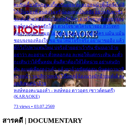
ละกันเกี้ยวกันก่อน เกี้ยวกันก่อน ละสะออนนำพี่เฮ็ดจังได๋สิ
ได้เป็นของพี่ สนองไมตรีน้องแหน่เป็นหยัง อย่าหลับตาซัง
ซะเด้ออ้าย หงษ์ทองไม่เคยรักใคร ดวงใจขาดใครเขาจอง
หงษ์ทองไม่เคยรักใคร ดวงใจขาดใครเขาจอง หัวใจทุก
ห้องว่างเปล่าเสมอ ไม่เคยจะเผลอละเมอถึงใคร แม้น แม้น
ชอบจงจองห้องใจ ขอ ขอให้มีใจรักจริง อย่ามาขออิง แล้ว
พี่ก็วิ่งไปหาแฟนใหม่ บ่จริงอ้ายอย่าเว้ากัน ขั่นบ่เอาอ้าย
อย่าว่า ละอย่ามา ตั๋วหลอกล่อ ละพอให้แต่กระเทิน ละตั๋ว
กะเทินว่าได้ขึ้นหย่ม ต้นสีดาต้องให้ได้หน่วย อย่าเล่นบัก
ตุ๋น ละแต่เพียงหง่าเค้า แล้วยาอ้ายขัดต่อสน นั่นดอกวนาสิ
กายหน้า วนาสิกายหน้า โอ๊ยหงษ์น้องนางมักอ้ายแท้เด้ ละ
อกสิเพแต่นำอ้าย
หงษ์ทองคะนองลำ - หงษ์ทอง ดาวอุดร (ซาวด์ดนตรี)
(KARAOKE)
73 views • 03.07.2569
สารคดี
|
DOCUMENTARY