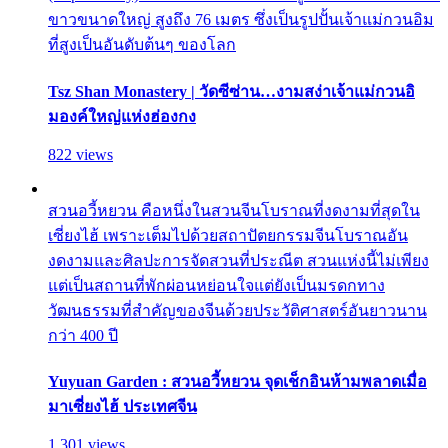
ขาวขนาดใหญ่ สูงถึง 76 เมตร ซึ่งเป็นรูปปั้นเจ้าแม่กวนอิม
ที่สูงเป็นอันดับต้นๆ ของโลก
Tsz Shan Monastery | วัดซีซ่าน…งามสง่าเจ้าแม่กวนอิ
มองค์ใหญ่แห่งฮ่องกง
822 views
สวนอวี้หยวน คือหนึ่งในสวนจีนโบราณที่งดงามที่สุดใน
เซี่ยงไฮ้ เพราะเต็มไปด้วยสถาปัตยกรรมจีนโบราณอัน
งดงามและศิลปะการจัดสวนที่ประณีต สวนแห่งนี้ไม่เพียง
แต่เป็นสถานที่พักผ่อนหย่อนใจแต่ยังเป็นมรดกทาง
วัฒนธรรมที่สำคัญของจีนด้วยประวัติศาสตร์อันยาวนาน
กว่า 400 ปี
Yuyuan Garden : สวนอวี้หยวน จุดเช็กอินห้ามพลาดเมื่อ
มาเซี่ยงไฮ้ ประเทศจีน
1,301 views