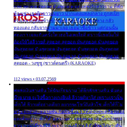
ยอด สุดยอด สุดยอด มันสุดยอด แอบหลงรักสาวราม ที่พัก
ห้องเช่า เธอผิวขาวผมยาว ปากแดงแหลงกลาง ถูกสเป็ก
จริงเธอ อยู่ห้องข้างข้าง อยากเข้าไปแหลงกลาง กลัว
ทองแดง กลับจากรามมาเจอ เธอมาซื้อข้าว แต่ก่อนนั้น
สองเรา เจอะกันครั้งใด เธอไม่เคยไยดี คราวนี้เธอยิ้มให้
ต้องให้ใส่ลีวายส์ สุดยอด สุดยอด มันสุดยอด มันสุดยอด
มันสุดยอด มันสุดยอด มันสุดยอด มันสุดยอด มันสุดยอด
มันสุดยอด มันสุดยอด มันสุดยอด มันสุดยอด มันสุดยอด
สุดยอด - วงซูซู (ซาวด์ดนตรี) (KARAOKE)
112 views • 03.07.2569
พ่อส่งเงินสามพัน ให้ฉันเรียนราม ได้อีกสักสามพัน ฉันคง
บ๊าย บาย จะไปซื้อกางเกงยีนส์ ลีวายส์มาใส่ เพราะเราเป็น
เด็กใต้ ลีวายส์อย่างเดียว อยากจะโชว์ถึงหิวโซ เด็กใต้ก็ไม่
หวั่น ตกตัวละหลายพัน กัดฟันซื้อมา ให้เด็กเทพเหลียวมอง
และต้องรู้ว่า เด็กใต้ไม่ธรรมดา แต่สุดยอด เดินโยกย้ายเย
ยวน กวนโอ๊ยพอได้ เพราะว่านุ่งลีวายส์ ตัวใหม่ใส่มา เดิน