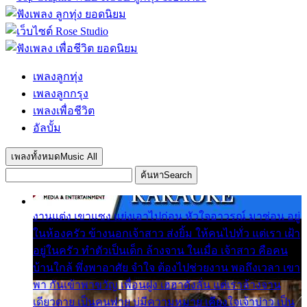
เพลงลูกทุ่ง
เพลงลูกกรุง
เพลงเพื่อชีวิต
อัลบั้ม
เพลงทั้งหมด
Music All
ค้นหา
Search
งานแต่ง เขาแซง แย่งเอาไปก่อน หัวใจอาวรณ์ มาซ่อน อยู่
ในห้องครัว ข้างนอกเจ้าสาว ส่งยิ้ม ให้คนไปทั่ว แต่เรา เฝ้า
อยู่ในครัว ทำตัวเป็นเด็ก ล้างจาน ในเมื่อ เจ้าสาว คือคน
บ้านใกล้ พึ่งพาอาศัย จำใจ ต้องไปช่วยงาน พอถึงเวลา เขา
พา กันเข้าพาขวัญ เพื่อนฝูง เฮฮาดังลั่น แต่เราล้างจาน
เดียวดาย เป็นคนพ่าย บ่มีความหมาย เคียงใจเจ้าบ่าว เป็น