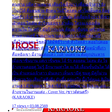
คนพ่าย บ่มีความหมาย เคียงใจเจ้าบ่าว เพื่อนเจ้าสาว ยัง
เป็นบ่ได้ คือคนพ่าย ฮักคน ไม่มีใครสน เขาไม่เห็นคน ที่อยู่
ในครัว เจ้าสาว ก็มัวแต่งตัว สวยเด่น นั่งเคียงเจ้าบ่าว ที่เขา
เฝ้าคอย ใจเต้น หัวใจของเรา ลำเค็ญ ใครจะมองเห็น
ความใน ใจ เศร้า มันร้าวระบม ต้องมาขื่นขม เศร้าตรม
ท่ามความสุขี ช่วยงานเขาแต่ง แต่เรา แล้งมาหลายปี
เมื่อไรหนอจะ โชคดี ได้มีพิธีวิวาห์ หัวใจหล้า คอยไปคอย
มา คือหน้าที่เก่า หัวใจหล้า คอยไปคอยมา คือหน้าที่เก่า
คือหยังเขา มีงานแต่งแล้ว ไปล้างแต่จาน ดั่งถูกประหาร
เมื่อเขาชื่นบาน แต่เราขื่นขม โอ้ รัก ลอยลม ไม่สม ดัง ใจ
ล้างจานคอยคู่ ไม่รู้ อีกนานเท่าใด จะได้ เลื่อนขั้นบันได ได้
เป็น ตำแหน่งเจ้าสาว มันเหงา เห็นเขามีคู่ ซมดู มีคู่ก็ม่วน
เข้าพาขวัญ เสียงโห่ตึงตึง มันซึ้ง อยู่แก่ใจ มื้อใด๋หนอ สิเป็น
งานเฮา มัวซอยเขา ใจเฮาซิด้าน มันทรมาน จับจาน เอย…
ล้างจานในงานแต่ง - Cover Ver. (ซาวด์ดนตรี)
(KARAOKE)
17 views • 03.08.2569