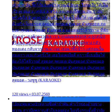
เข้ามหาลัย จิ๊กโก๊มองหน้า ท่าจะมีปัญหา ไม่พอใจ ได้เป็น
เรื่องแน่นอน แต่ฉันไม่หวั่น เลยแหลงใต้ถามมัน ว่ามัน
พรั่นพรือ มันตอบว่าไม่พรื่อ เปลี่ยนเป็นยิ้มให้ เจอะเด็กใต้
ด้วยกัน ก็เลยรอด สุดยอด สุดยอด สุดยอด มันสุดยอด สุด
ยอด สุดยอด สุดยอด มันสุดยอด แอบหลงรักสาวราม ที่พัก
ห้องเช่า เธอผิวขาวผมยาว ปากแดงแหลงกลาง ถูกสเป็ก
จริงเธอ อยู่ห้องข้างข้าง อยากเข้าไปแหลงกลาง กลัว
ทองแดง กลับจากรามมาเจอ เธอมาซื้อข้าว แต่ก่อนนั้น
สองเรา เจอะกันครั้งใด เธอไม่เคยไยดี คราวนี้เธอยิ้มให้
ต้องให้ใส่ลีวายส์ สุดยอด สุดยอด มันสุดยอด มันสุดยอด
มันสุดยอด มันสุดยอด มันสุดยอด มันสุดยอด มันสุดยอด
มันสุดยอด มันสุดยอด มันสุดยอด มันสุดยอด มันสุดยอด
สุดยอด - วงซูซู (KARAOKE)
120 views • 03.07.2569
โอ้พ่อพุ่มพวงบัวหลวงซึ้งคำรำพัน คำเว้าของอ้ายช่าง
หวาน สาวบึงพลาญหัวใจลอยล่อง ไม่จริงกระมั้งที่ว่ายัง