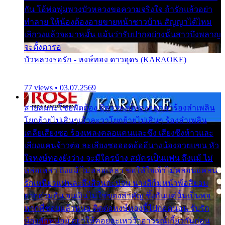
กัน โอ้พ่อพุ่มพวงบัวหลวงขอความจริงใจ ถ้ารักแล้วอย่า
ทำลาย ให้น้องต้องอายขายหน้าชาวบ้าน สัญญาได้ไหม
เลิกวงแล้วจะมาหมั้น แม้นว่ารับปากอย่างนั้นสาวบึงพลาญ
จะตั้งตารอ
บัวหลวงรอรัก - หงษ์ทอง ดาวอุดร (KARAOKE)
77 views • 03.07.2569
สายลมกะโชยพัดต้อง อีสาวหงษ์ทองออกมาร้องลำเพลิน
โยกย้ายไปเสินๆเอ้าละวาโยกย้ายไปเสินๆ ร้องลำเพลิน
เคลียเสียงซอ ร้องเพลงคลอแคนและซึง เสียงซึงห้าวและ
เสียงแคนจ้าวต่อ ละเสียงซอออดอ้ออีนางน้องอวยแขน หัว
ใจหงษ์ทองยังว่าง จะมีใครบ้าง สมัครเป็นแฟน ถึงแม้ ไม่
หล่อเหลา ถึงแม้ ไม่หล่อเหลา ขอให้ใจเจ้าไม่คลอนแคลน
รักเหนียวแน่นละถึงสิจนกะบ่จน นางสิก้มหน้าพ้อสิยอม
ยากฮ่วมกัน จนเงินไม่ใช่ของสำคัญ ซึ้งกันแค่นั้นเป็นพอ
หากพี่ชอบแล้วหนอ ติดต่อหงษ์ทองนี้ไปกอดนอน รับรัก
น้องสักหน่อย อย่าให้คอยละเหว่ว้าอาวรณ์เกี้ยวกันก่อน