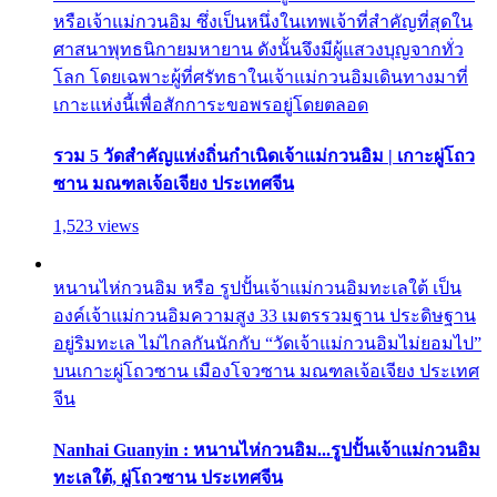
หรือเจ้าแม่กวนอิม ซึ่งเป็นหนึ่งในเทพเจ้าที่สำคัญที่สุดใน
ศาสนาพุทธนิกายมหายาน ดังนั้นจึงมีผู้แสวงบุญจากทั่ว
โลก โดยเฉพาะผู้ที่ศรัทธาในเจ้าแม่กวนอิมเดินทางมาที่
เกาะแห่งนี้เพื่อสักการะขอพรอยู่โดยตลอด
รวม 5 วัดสำคัญแห่งถิ่นกำเนิดเจ้าแม่กวนอิม | เกาะผู่โถว
ซาน มณฑลเจ้อเจียง ประเทศจีน
1,523 views
หนานไห่กวนอิม หรือ รูปปั้นเจ้าแม่กวนอิมทะเลใต้ เป็น
องค์เจ้าแม่กวนอิมความสูง 33 เมตรรวมฐาน ประดิษฐาน
อยู่ริมทะเล ไม่ไกลกันนักกับ “วัดเจ้าแม่กวนอิมไม่ยอมไป”
บนเกาะผู่โถวซาน เมืองโจวซาน มณฑลเจ้อเจียง ประเทศ
จีน
Nanhai Guanyin : หนานไห่กวนอิม...รูปปั้นเจ้าแม่กวนอิม
ทะเลใต้, ผู่โถวซาน ประเทศจีน