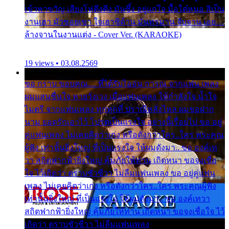
เข้าพาขวัญ เสียงโห่ตึงตึง มันซึ้ง อยู่แก่ใจ มื้อใด๋หนอ สิเป็น
งานเฮา มัวซอยเขา ใจเฮาซิด้าน มันทรมาน จับจาน เอย…
ล้างจานในงานแต่ง - Cover Ver. (KARAOKE)
19 views • 03.08.2569
ขอ กราบ ขอบคุณ.... ที่ได้รับไออุ่น การุณ จากแฟน เพลง
ผมแสนชื่นใจ หายวังเวง เมื่อแฟนเพลง ให้กำลังใจ น้ำใจ
ไมตรี จากแฟนเพลง ทุกทุกที่ ปราณีหลั่งไหล ผมขอฝาก
นาม ยอดรักเอาไว้ โปรดเป็นแรงใจ อย่างนี้เรื่อยไป ขอ อยู่
คู่แฟนเพลง ไม่เคยคิดว่าเก่ง หรือดังกว่าใคร..ใคร พระคุณ
ผู้ฟัง เท่านั้นยิ่งใหญ่ ที่เป็นแรงใจ ให้ผมดังมา.. ขอ องค์เท
วา สถิตฟากฟ้ายิ่งใหญ่ คุ้มภัยให้ท่าน เถิดหนา ขอจงเชื่อ
ใจ ไว้เถิดว่า ตราบชั่วชีวา ไม่ลืมแฟนเพลง ขอ อยู่คู่แฟน
เพลง ไม่เคยคิดว่าเก่ง หรือดังกว่าใคร..ใคร พระคุณผู้ฟัง
เท่านั้นยิ่งใหญ่ ที่เป็นแรงใจ ให้ผมดังมา.. ขอ องค์เทวา
สถิตฟากฟ้ายิ่งใหญ่ คุ้มภัยให้ท่าน เถิดหนา ขอจงเชื่อใจ ไว้
เถิดว่า ตราบชั่วชีวา ไม่ลืมแฟนเพลง