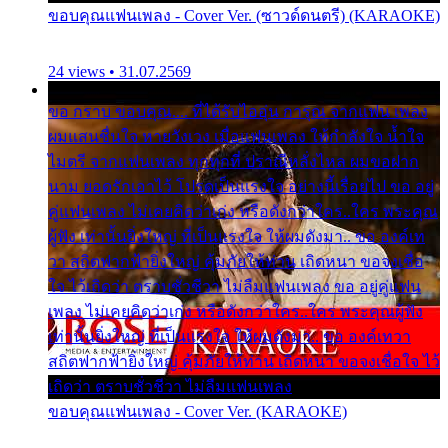
ขอบคุณแฟนเพลง - Cover Ver. (ซาวด์ดนตรี) (KARAOKE)
24 views • 31.07.2569
ขอ กราบ ขอบคุณ.... ที่ได้รับไออุ่น การุณ จากแฟน เพลง
ผมแสนชื่นใจ หายวังเวง เมื่อแฟนเพลง ให้กำลังใจ น้ำใจ
ไมตรี จากแฟนเพลง ทุกทุกที่ ปราณีหลั่งไหล ผมขอฝาก
นาม ยอดรักเอาไว้ โปรดเป็นแรงใจ อย่างนี้เรื่อยไป ขอ อยู่
คู่แฟนเพลง ไม่เคยคิดว่าเก่ง หรือดังกว่าใคร..ใคร พระคุณ
ผู้ฟัง เท่านั้นยิ่งใหญ่ ที่เป็นแรงใจ ให้ผมดังมา.. ขอ องค์เท
วา สถิตฟากฟ้ายิ่งใหญ่ คุ้มภัยให้ท่าน เถิดหนา ขอจงเชื่อ
ใจ ไว้เถิดว่า ตราบชั่วชีวา ไม่ลืมแฟนเพลง ขอ อยู่คู่แฟน
เพลง ไม่เคยคิดว่าเก่ง หรือดังกว่าใคร..ใคร พระคุณผู้ฟัง
เท่านั้นยิ่งใหญ่ ที่เป็นแรงใจ ให้ผมดังมา.. ขอ องค์เทวา
สถิตฟากฟ้ายิ่งใหญ่ คุ้มภัยให้ท่าน เถิดหนา ขอจงเชื่อใจ ไว้
เถิดว่า ตราบชั่วชีวา ไม่ลืมแฟนเพลง
ขอบคุณแฟนเพลง - Cover Ver. (KARAOKE)