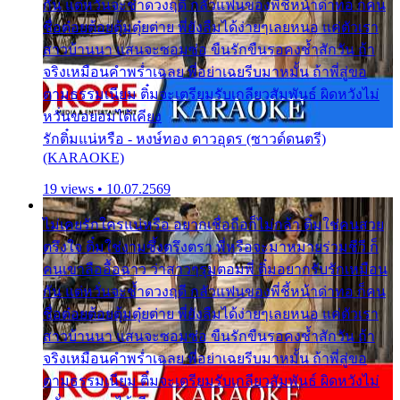
กัน แต่หวั่นจะช้ำดวงฤดี กลัวแฟนของพี่ชี้หน้าด่าทอ ก็คน
ชื่อต๋อยต้อยตุ้มตุ๋ยต่าย พี่ยังลืมได้ง่ายๆเลยหนอ แค่ตัวเรา
สาวบ้านนา แสนจะซอมซ่อ ขืนรักขืนรอคงช้ำสักวัน ถ้า
จริงเหมือนคำพร่ำเฉลย พี่อย่าเฉยรีบมาหมั้น ถ้าพี่สู่ขอ
ตามธรรมเนียม ติ๋มจะเตรียมรับเกลียวสัมพันธ์ ผิดหวังไม่
หวั่นขอยอมได้เคียง
รักติ๋มแน่หรือ - หงษ์ทอง ดาวอุดร (ซาวด์ดนตรี)
(KARAOKE)
19 views • 10.07.2569
ไม่เคยรักใครแน่หรือ อยากเชื่อถือก็ไม่กล้า ติ๋มใช่คนสวย
ตรึงใจ ติ๋มใช่งามซึ้งตรึงตรา พี่หรือจะมาหมายร่วมชีวี ก็
คนเขาลืออื้อฉาว ว่าสาวๆรุมตอมพี่ ติ๋มอยากรับรักเหมือน
กัน แต่หวั่นจะช้ำดวงฤดี กลัวแฟนของพี่ชี้หน้าด่าทอ ก็คน
ชื่อต๋อยต้อยตุ้มตุ๋ยต่าย พี่ยังลืมได้ง่ายๆเลยหนอ แค่ตัวเรา
สาวบ้านนา แสนจะซอมซ่อ ขืนรักขืนรอคงช้ำสักวัน ถ้า
จริงเหมือนคำพร่ำเฉลย พี่อย่าเฉยรีบมาหมั้น ถ้าพี่สู่ขอ
ตามธรรมเนียม ติ๋มจะเตรียมรับเกลียวสัมพันธ์ ผิดหวังไม่