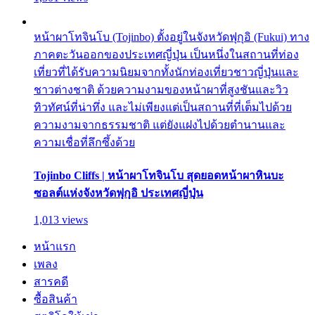
หน้าผาโทจินโบ (Tojinbo) ตั้งอยู่ในจังหวัดฟุกุอิ (Fukui) ทาง
ภาคตะวันออกของประเทศญี่ปุ่น เป็นหนึ่งในสถานที่ท่อง
เที่ยวที่ได้รับความนิยมจากทั้งนักท่องเที่ยวชาวญี่ปุ่นและ
ชาวต่างชาติ ด้วยความงามของหน้าผาที่สูงชันและวิว
ทิวทัศน์ที่น่าทึ่ง และไม่เพียงแต่เป็นสถานที่ที่เต็มไปด้วย
ความงามจากธรรมชาติ แต่ยังแฝงไปด้วยตำนานและ
ความเชื่อที่ลึกซึ้งด้วย
Tojinbo Cliffs | หน้าผาโทจินโบ สุดยอดหน้าผาหินบะ
ซอลต์แห่งจังหวัดฟุกุอิ ประเทศญี่ปุ่น
1,013 views
หน้าแรก
เพลง
สารคดี
ซื้อสินค้า