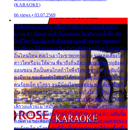
(KARAOKE)
66 views • 03.07.2569
โอ้พ่อพุ่มพวงบัวหลวงซึ้งคำรำพัน คำเว้าของอ้ายช่าง
หวาน สาวบึงพลาญหัวใจลอยล่อง ไม่จริงกระมั้งที่ว่ายัง
ไม่มีใครข้อง น้องกลัวมีคู่อยู่ครองแล้วลองมาล่อหลอก
สาวอีสาน โอ้พ่อจอมขวัญ วันวันพี่เดินทางไกล ไปพบสาว
ถิ่นไหนไหน คงเว้าเอาใจเขาทุกทุกอย่าง รูปหล่อเสียงใส
สาวใดหรือจะให้ผ่าน พี่มาถึงถิ่นอีสานสาวบึงพลาญยังสุด
ออนซอน ถึงเป็นคนไกลถ้าใจพี่จริงซะอย่าง ความฝันนั้น
คงมีทาง ขอเพียงหัวใจอย่าได้กะล่อน ไม่มีแหวนเพชรของ
คนร้อยเอ็ด ยโสธร จนมีน้องไม่ขอดค่อน ขอให้เราซึ้งตรึง
กัน โอ้พ่อพุ่มพวงบัวหลวงขอความจริงใจ ถ้ารักแล้วอย่า
ทำลาย ให้น้องต้องอายขายหน้าชาวบ้าน สัญญาได้ไหม
เลิกวงแล้วจะมาหมั้น แม้นว่ารับปากอย่างนั้นสาวบึงพลาญ
จะตั้งตารอ ถึงเป็นคนไกลถ้าใจพี่จริงซะอย่าง ความฝันนั้น
คงมีทาง ขอเพียงหัวใจอย่าได้กะล่อน ไม่มีแหวนเพชรของ
คนร้อยเอ็ด ยโสธร จนมีน้องไม่ขอดค่อน ขอให้เราซึ้งตรึง