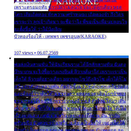
เพราะตรอมฤทัย ข้าวปลาไม่สนใจ ร้องไห้ลูกเดียว หยุด
โศก เสียเถิดทอง พักความเศร้าหมอง เถิดทองจ๋า ถึงใคร
เขาจะว่า ลูกเจ้าเกิดมา จะชื่อว่าไง พี่ขอเป็นเพื่อนปลอบใจ
จะตั้งชื่อให้ ว่าไอ้บังเอิญ
บัวทองร้องไห้ - เทพพร เพชรอุบล(KARAOKE)
107 views • 06.07.2569
พ่อส่งเงินสามพัน ให้ฉันเรียนราม ได้อีกสักสามพัน ฉันคง
บ๊าย บาย จะไปซื้อกางเกงยีนส์ ลีวายส์มาใส่ เพราะเราเป็น
เด็กใต้ ลีวายส์อย่างเดียว อยากจะโชว์ถึงหิวโซ เด็กใต้ก็ไม่
หวั่น ตกตัวละหลายพัน กัดฟันซื้อมา ให้เด็กเทพเหลียวมอง
และต้องรู้ว่า เด็กใต้ไม่ธรรมดา แต่สุดยอด เดินโยกย้ายเย
ยวน กวนโอ๊ยพอได้ เพราะว่านุ่งลีวายส์ ตัวใหม่ใส่มา เดิน
เข้ามหาลัย จิ๊กโก๊มองหน้า ท่าจะมีปัญหา ไม่พอใจ ได้เป็น
เรื่องแน่นอน แต่ฉันไม่หวั่น เลยแหลงใต้ถามมัน ว่ามัน
พรั่นพรือ มันตอบว่าไม่พรื่อ เปลี่ยนเป็นยิ้มให้ เจอะเด็กใต้
ด้วยกัน ก็เลยรอด สุดยอด สุดยอด สุดยอด มันสุดยอด สุด