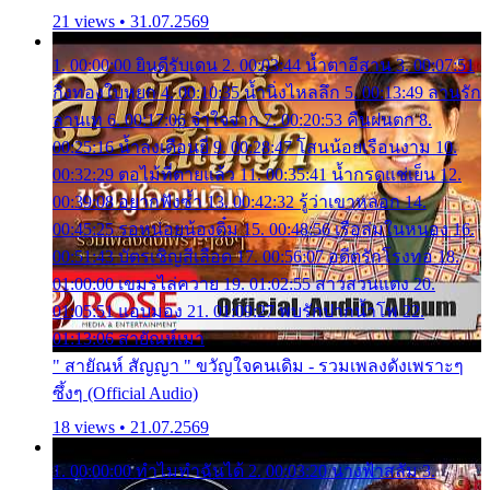
21 views • 31.07.2569
1. 00:00:00 ยินดีรับเดน 2. 00:03:44 น้ำตาอีสาน 3. 00:07:51
กิ่งทองใบหยก 4. 00:10:35 น้ำนิ่งไหลลึก 5. 00:13:49 ลานรัก
ลานเท 6. 00:17:06 จำใจจาก 7. 00:20:53 คืนฝนตก 8.
00:25:16 น้ำลงเดือนยี่ 9. 00:28:47 โสนน้อยเรือนงาม 10.
00:32:29 ตอไม้ที่ตายแล้ว 11. 00:35:41 น้ำกรดแช่เย็น 12.
00:39:08 อยากฟังซ้ำ 13. 00:42:32 รู้ว่าเขาหลอก 14.
00:45:25 รอหน่อยน้องติ๋ม 15. 00:48:56 เรือล่มในหนอง 16.
00:51:43 บัตรเชิญสีเลือด 17. 00:56:07 อดีตรักโรงทอ 18.
01:00:00 เขมรไล่ควาย 19. 01:02:55 สาวสวนแตง 20.
01:05:51 แอบมอง 21. 01:09:27 พบรักปากน้ำโพ 22.
01:13:06 สายัณห์เมา
" สายัณห์ สัญญา " ขวัญใจคนเดิม - รวมเพลงดังเพราะๆ
ซึ้งๆ (Official Audio)
18 views • 21.07.2569
1. 00:00:00 ทำไมทำฉันได้ 2. 00:03:20 นางฟ้าสลัม 3.