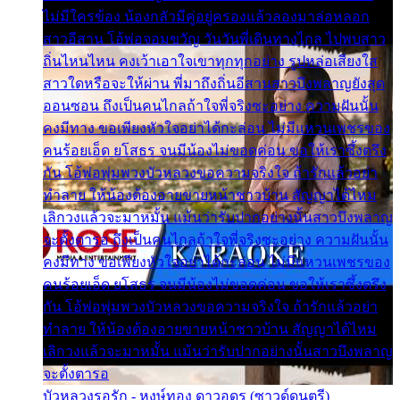
ไม่มีใครข้อง น้องกลัวมีคู่อยู่ครองแล้วลองมาล่อหลอก
สาวอีสาน โอ้พ่อจอมขวัญ วันวันพี่เดินทางไกล ไปพบสาว
ถิ่นไหนไหน คงเว้าเอาใจเขาทุกทุกอย่าง รูปหล่อเสียงใส
สาวใดหรือจะให้ผ่าน พี่มาถึงถิ่นอีสานสาวบึงพลาญยังสุด
ออนซอน ถึงเป็นคนไกลถ้าใจพี่จริงซะอย่าง ความฝันนั้น
คงมีทาง ขอเพียงหัวใจอย่าได้กะล่อน ไม่มีแหวนเพชรของ
คนร้อยเอ็ด ยโสธร จนมีน้องไม่ขอดค่อน ขอให้เราซึ้งตรึง
กัน โอ้พ่อพุ่มพวงบัวหลวงขอความจริงใจ ถ้ารักแล้วอย่า
ทำลาย ให้น้องต้องอายขายหน้าชาวบ้าน สัญญาได้ไหม
เลิกวงแล้วจะมาหมั้น แม้นว่ารับปากอย่างนั้นสาวบึงพลาญ
จะตั้งตารอ ถึงเป็นคนไกลถ้าใจพี่จริงซะอย่าง ความฝันนั้น
คงมีทาง ขอเพียงหัวใจอย่าได้กะล่อน ไม่มีแหวนเพชรของ
คนร้อยเอ็ด ยโสธร จนมีน้องไม่ขอดค่อน ขอให้เราซึ้งตรึง
กัน โอ้พ่อพุ่มพวงบัวหลวงขอความจริงใจ ถ้ารักแล้วอย่า
ทำลาย ให้น้องต้องอายขายหน้าชาวบ้าน สัญญาได้ไหม
เลิกวงแล้วจะมาหมั้น แม้นว่ารับปากอย่างนั้นสาวบึงพลาญ
จะตั้งตารอ
บัวหลวงรอรัก - หงษ์ทอง ดาวอุดร (ซาวด์ดนตรี)