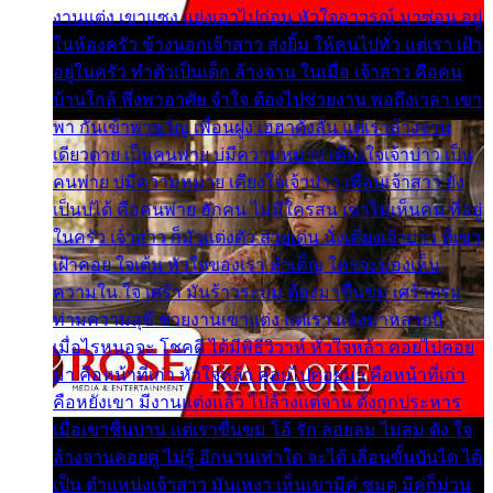
งานแต่ง เขาแซง แย่งเอาไปก่อน หัวใจอาวรณ์ มาซ่อน อยู่
ในห้องครัว ข้างนอกเจ้าสาว ส่งยิ้ม ให้คนไปทั่ว แต่เรา เฝ้า
อยู่ในครัว ทำตัวเป็นเด็ก ล้างจาน ในเมื่อ เจ้าสาว คือคน
บ้านใกล้ พึ่งพาอาศัย จำใจ ต้องไปช่วยงาน พอถึงเวลา เขา
พา กันเข้าพาขวัญ เพื่อนฝูง เฮฮาดังลั่น แต่เราล้างจาน
เดียวดาย เป็นคนพ่าย บ่มีความหมาย เคียงใจเจ้าบ่าว เป็น
คนพ่าย บ่มีความหมาย เคียงใจเจ้าบ่าว เพื่อนเจ้าสาว ยัง
เป็นบ่ได้ คือคนพ่าย ฮักคน ไม่มีใครสน เขาไม่เห็นคน ที่อยู่
ในครัว เจ้าสาว ก็มัวแต่งตัว สวยเด่น นั่งเคียงเจ้าบ่าว ที่เขา
เฝ้าคอย ใจเต้น หัวใจของเรา ลำเค็ญ ใครจะมองเห็น
ความใน ใจ เศร้า มันร้าวระบม ต้องมาขื่นขม เศร้าตรม
ท่ามความสุขี ช่วยงานเขาแต่ง แต่เรา แล้งมาหลายปี
เมื่อไรหนอจะ โชคดี ได้มีพิธีวิวาห์ หัวใจหล้า คอยไปคอย
มา คือหน้าที่เก่า หัวใจหล้า คอยไปคอยมา คือหน้าที่เก่า
คือหยังเขา มีงานแต่งแล้ว ไปล้างแต่จาน ดั่งถูกประหาร
เมื่อเขาชื่นบาน แต่เราขื่นขม โอ้ รัก ลอยลม ไม่สม ดัง ใจ
ล้างจานคอยคู่ ไม่รู้ อีกนานเท่าใด จะได้ เลื่อนขั้นบันได ได้
เป็น ตำแหน่งเจ้าสาว มันเหงา เห็นเขามีคู่ ซมดู มีคู่ก็ม่วน