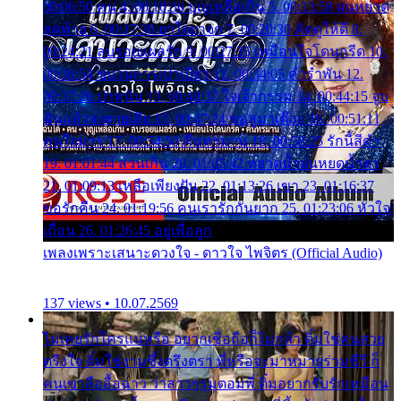
00:06:50 คน 4. 00:10:36 บุญเหลือเกิน 5. 00:13:58 ฝนหยาด
สุดท้าย 6. 00:17:30 ยาใจยาจก 7. 00:20:30 คิดดูให้ดี 8.
00:24:21 ลบรอยแผลรัก 9. 00:27:35 เหมือนใจโดนกรีด 10.
00:30:54 ขบวนการเปาเปียว 11. 00:34:05 คำรำพัน 12.
00:37:20 ปาหนัน 13. 00:40:37 ใจเจ้ากรรม 14. 00:44:15 จูบ
ฉันแล้วจงตายเสีย 15. 00:47:24 ขอสูมาเต๊อะ 16. 00:51:11
คนใจมาร 17. 00:54:50 คืนทรมาน 18. 00:58:25 รักนี้สีดำ
19. 01:01:44 ส่วนเกิน 20. 01:05:42 หยาดน้ำฝนหยดน้ำตา
21. 01:09:13 เหลือเพียงฝัน 22. 01:13:26 เขา 23. 01:16:37
ขอรักคืน 24. 01:19:56 คนเรารักกันยาก 25. 01:23:06 หัวใจ
เถื่อน 26. 01:26:45 อยู่เพื่อลูก
เพลงเพราะเสนาะดวงใจ - ดาวใจ ไพจิตร (Official Audio)
137 views • 10.07.2569
ไม่เคยรักใครแน่หรือ อยากเชื่อถือก็ไม่กล้า ติ๋มใช่คนสวย
ตรึงใจ ติ๋มใช่งามซึ้งตรึงตรา พี่หรือจะมาหมายร่วมชีวี ก็
คนเขาลืออื้อฉาว ว่าสาวๆรุมตอมพี่ ติ๋มอยากรับรักเหมือน