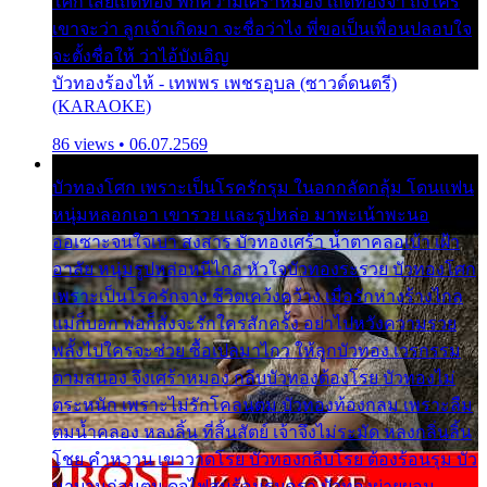
โศก เสียเถิดทอง พักความเศร้าหมอง เถิดทองจ๋า ถึงใคร
เขาจะว่า ลูกเจ้าเกิดมา จะชื่อว่าไง พี่ขอเป็นเพื่อนปลอบใจ
จะตั้งชื่อให้ ว่าไอ้บังเอิญ
บัวทองร้องไห้ - เทพพร เพชรอุบล (ซาวด์ดนตรี)
(KARAOKE)
86 views • 06.07.2569
บัวทองโศก เพราะเป็นโรครักรุม ในอกกลัดกลุ้ม โดนแฟน
หนุ่มหลอกเอา เขารวย และรูปหล่อ มาพะเน้าพะนอ
ออเซาะจนใจเบา สงสาร บัวทองเศร้า น้ำตาคลอเบ้า เฝ้า
อาลัย หนุ่มรูปหล่อหนีไกล หัวใจบัวทองระรวย บัวทองโศก
เพราะเป็นโรครักจาง ชีวิตเคว้งคว้าง เมื่อรักห่างร้างไกล
แม่ก็บอก พ่อก็สั่งจะรักใครสักครั้ง อย่าไปหวังความรวย
พลั้งไปใครจะช่วย ซื้อเปลมาไกว ให้ลูกบัวทอง เวรกรรม
ตามสนอง จึงเศร้าหมอง กลีบบัวทองต้องโรย บัวทองไม่
ตระหนัก เพราะไม่รักโคลนตม บัวทองท้องกลม เพราะลืม
ตมน้ำคลอง หลงลิ้น ที่สิ้นสัตย์ เจ้าจึงไม่ระมัด หลงกลิ่นลิ้น
โชย คำหวาน เขาวาดโรย บัวทองกลีบโรย ต้องร้อนรุม บัว
มาบานก่อนตูม ดุจไฟสุมร้อนรุมอุรา บัวทองผ่ายผอม