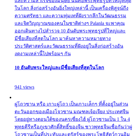
และความสำเร็จของมนุษย์ นั่นคือพระพุทธรูปที่ใหญ่ที่สุด
ในโลก สิ่งก่อสร้างอันยิ่งใหญ่เหล่านี้ เป็นเครื่องพิสูจน์ถึง
ความศรัทธา และความทุ่มเทที่ฝังรากลึกในวัฒนธรรม
และจิตวิญญาณของคนในชาติต่างๆ Palanla จะพาคุณ
ออกเดินทางไปสำรวจ 10 อันดับพระพุทธรูปที่ใหญ่และ
มีชื่อเสียงที่สุดในโลก มาค้นหาความหมายทาง
ประวัติศาสตร์และวัฒนธรรมที่ฝังอยู่ในสิ่งก่อสร้างอัน
งดงามเหล่านี้ไปพร้อมๆ กัน
10 อันดับพระใหญ่และมีชื่อเสียงที่สุดในโลก
941 views
ผู่โถวซาน หรือ เกาะผู่โถว เป็นเกาะเล็กๆ ที่ตั้งอยู่ในส่วน
ตะวันออกของเมืองโจวซาน มณฑลเจ้อเจียง ประเทศจีน
โดยอยู่ทางตอนใต้ของนครเซี่ยงไฮ้ ผู่โถวซานเป็น 1 ใน 4
พุทธคีรีหรือภูเขาศักดิ์สิทธิ์ของจีน ชาวพุทธจีนเชื่อกันว่าผู่
โถวซานเป็นที่ประทับและตรัสรู้ของพระโพธิสัตว์กวนอิม